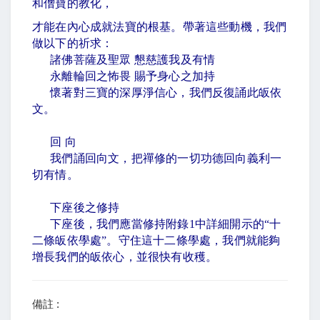
和僧寶的教化，
才能在內心成就法寶的根基。帶著這些動機，我們
做以下的祈求：
諸佛菩薩及聖眾 懇慈護我及有情
永離輪回之怖畏 賜予身心之加持
懷著對三寶的深厚淨信心，我們反復誦此皈依
文。
回 向
我們誦回向文，把禪修的一切功德回向義利一
切有情。
下座後之修持
下座後，我們應當修持附錄
1
中詳細開示的
“
十
二條皈依學處
”
。守住這十二條學處，我們就能夠
增長我們的皈依心，並很快有收穫。
備註 :