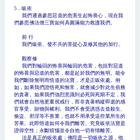
5
．皈依
我們通過參思惡道的危害生起怖畏心，現在我
們參思佛法僧三寶如何具圓滿能力救護我們。
前 行
我們皈依、發不共的菩提心及修其他的加行。
觀察修
我們對輪回的怖畏與輪回的危害，包括對惡道
的怖畏與惡道的危害，都是起於我們的無明。能令
我們斷除無明而悟道的法寶，才是正皈依處。例
如，如果我們證悟死和無常，就會減少對此生俗務
的貪著。如果我們強烈意識到必死與死期不定，我
們就會自然地更重視戒行，而非貪著稍縱即逝的感
官享受、財物與權利。我們不會受誘惑去造殺生、
偷盜、邪淫等不善業，也就不用承受這些業所生的
苦果。此即悟道如何令我們離苦。究竟皈依法寶是
證得空性；永斷煩惱並令自他一切有情離苦。
法是真正的皈依處；佛陀是一切皈依之源，他