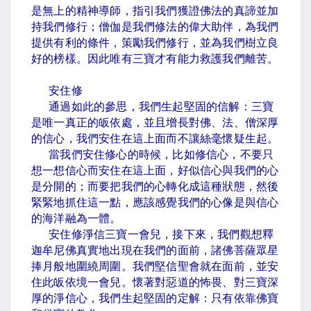
是無上的精神導師，指引我們獲證佛法的真諦並加
持我們修行；僧伽是我們修法的偉大助伴，為我們
提供有利的條件，策勵我們修行，並為我們樹立良
好的榜樣。因此唯有三寶才有能力救護我們離苦。
安住修
通過如此的參思，我們生起堅固的信解：三寶
是唯一真正的皈依處，並且增長對佛、法、僧深厚
的信心，我們安住在這上面而不讓絲毫懷疑生起。
當我們安住修心的時候，比如修信心，不要只
想一想信心而安住在這上面，好似信心與我們的心
是分開的；而要把我們的心轉化成這種狀態，然後
緊緊地抓住這一點，應該感覺我們的心像是與信心
的海洋融為一體。
安住修淨信三寶一會兒，接下來，我們觀想釋
迦牟尼佛真實地出現在我們的面前，諸佛菩薩眾星
捧月般地圍繞周圍。我們堅信聖會就在面前，並安
住此皈依境一會兒。懷著對惡道的怖畏、對三寶深
厚的淨信心，我們生起堅固的定解：只有依靠佛寶