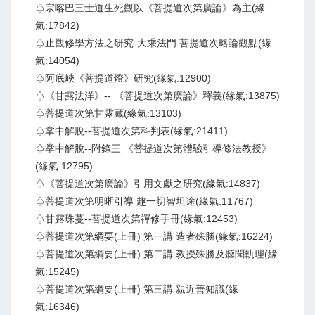
♤宗喀巴三士道生死觀以《菩提道次第廣論》為主(緣
氣:17842)
♤止觀修學方法之研究-大乘法門.菩提道次略論觀點(緣
氣:14054)
♤阿底峽《菩提道燈》研究(緣氣:12900)
♤《甘露法洋》-- 《菩提道次第廣論》釋義(緣氣:13875)
♤菩提道次第甘露藏(緣氣:13103)
♤掌中解脫--菩提道次第科判表(緣氣:21411)
♤掌中解脫--附錄三 《菩提道次第體驗引導修法教授》
(緣氣:12795)
♤《菩提道次第廣論》引用文獻之研究(緣氣:14837)
♤菩提道次第明晰引導 趣一切智坦途(緣氣:11767)
♤甘露珠蔓--菩提道次第禪修手冊(緣氣:12453)
♤菩提道次第綱要(上冊) 第一講 造者殊勝(緣氣:16224)
♤菩提道次第綱要(上冊) 第二講 教授殊勝及聽聞軌理(緣
氣:15245)
♤菩提道次第綱要(上冊) 第三講 親近善知識(緣
氣:16346)