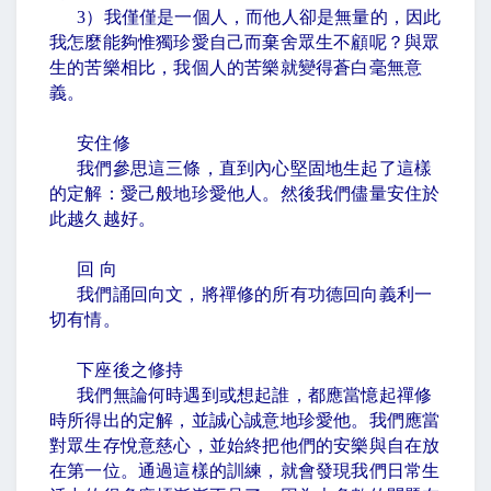
3
）我僅僅是一個人，而他人卻是無量的，因此
我怎麼能夠惟獨珍愛自己而棄舍眾生不顧呢？與眾
生的苦樂相比，我個人的苦樂就變得蒼白毫無意
義。
安住修
我們參思這三條，直到內心堅固地生起了這樣
的定解：愛己般地珍愛他人。然後我們儘量安住於
此越久越好。
回 向
我們誦回向文，將禪修的所有功德回向義利一
切有情。
下座後之修持
我們無論何時遇到或想起誰，都應當憶起禪修
時所得出的定解，並誠心誠意地珍愛他。我們應當
對眾生存悅意慈心，並始終把他們的安樂與自在放
在第一位。通過這樣的訓練，就會發現我們日常生