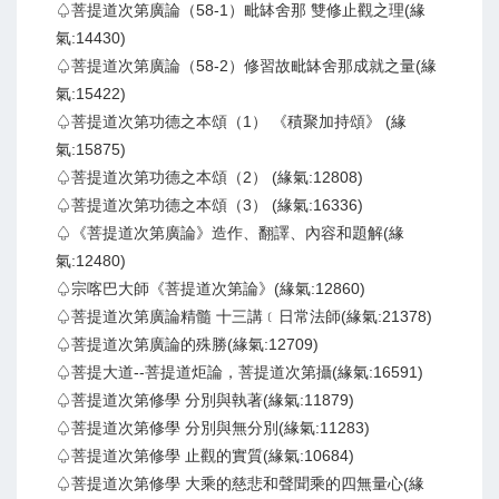
♤菩提道次第廣論（58-1）毗缽舍那 雙修止觀之理(緣
氣:14430)
♤菩提道次第廣論（58-2）修習故毗缽舍那成就之量(緣
氣:15422)
♤菩提道次第功德之本頌（1） 《積聚加持頌》 (緣
氣:15875)
♤菩提道次第功德之本頌（2） (緣氣:12808)
♤菩提道次第功德之本頌（3） (緣氣:16336)
♤《菩提道次第廣論》造作、翻譯、內容和題解(緣
氣:12480)
♤宗喀巴大師《菩提道次第論》(緣氣:12860)
♤菩提道次第廣論精髓 十三講﹝日常法師(緣氣:21378)
♤菩提道次第廣論的殊勝(緣氣:12709)
♤菩提大道--菩提道炬論，菩提道次第攝(緣氣:16591)
♤菩提道次第修學 分別與執著(緣氣:11879)
♤菩提道次第修學 分別與無分別(緣氣:11283)
♤菩提道次第修學 止觀的實質(緣氣:10684)
♤菩提道次第修學 大乘的慈悲和聲聞乘的四無量心(緣