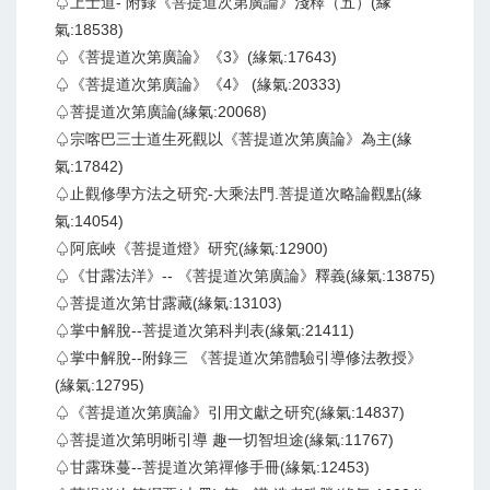
♤上士道- 附錄《菩提道次第廣論》淺釋（五）(緣
氣:18538)
♤《菩提道次第廣論》《3》(緣氣:17643)
♤《菩提道次第廣論》《4》 (緣氣:20333)
♤菩提道次第廣論(緣氣:20068)
♤宗喀巴三士道生死觀以《菩提道次第廣論》為主(緣
氣:17842)
♤止觀修學方法之研究-大乘法門.菩提道次略論觀點(緣
氣:14054)
♤阿底峽《菩提道燈》研究(緣氣:12900)
♤《甘露法洋》-- 《菩提道次第廣論》釋義(緣氣:13875)
♤菩提道次第甘露藏(緣氣:13103)
♤掌中解脫--菩提道次第科判表(緣氣:21411)
♤掌中解脫--附錄三 《菩提道次第體驗引導修法教授》
(緣氣:12795)
♤《菩提道次第廣論》引用文獻之研究(緣氣:14837)
♤菩提道次第明晰引導 趣一切智坦途(緣氣:11767)
♤甘露珠蔓--菩提道次第禪修手冊(緣氣:12453)