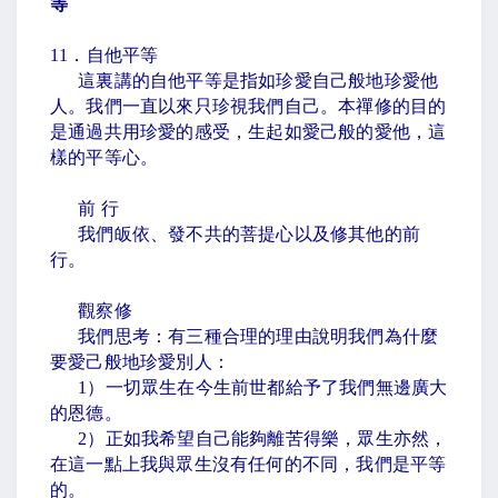
等
11
．自他平等
這裏講的自他平等是指如珍愛自己般地珍愛他
人。我們一直以來只珍視我們自己。本禪修的目的
是通過共用珍愛的感受，生起如愛己般的愛他，這
樣的平等心。
前 行
我們皈依、發不共的菩提心以及修其他的前
行。
觀察修
我們思考：有三種合理的理由說明我們為什麼
要愛己般地珍愛別人：
1
）一切眾生在今生前世都給予了我們無邊廣大
的恩德。
2
）正如我希望自己能夠離苦得樂，眾生亦然，
在這一點上我與眾生沒有任何的不同，我們是平等
的。