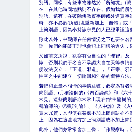
別語。同樣，有些事物雖然於「所知境」
(
藏
在，在其他時間地點則不存在。假如我們所
別語。還有，在破除佛教實事師或外道實事
時，亦不必於
(
所破
)
境重新加上「自體」或
上簡別語，因為奉持該宗見的人已經承認這
除此以外，中觀師在任何情況之下也要在名
語，你們的能破正理也會犯上同樣的過失，
又如前文所說，觀察有否自性的「理智」及
悖，否則我們于名言不承認大自在天等事情
便沒法安立：「正道、邪道」，「正宗、邪
性空之中能建立一切輪回和涅槃的獨特方法
若把和正量不相悖的事情遮破，必定為智者
簡別語。
(
月稱論師的
)
《四百論疏》和《六
常見。這些簡別語亦常常出現在
(
怙主龍樹的
稱論師的
)
《明顯句論》、《入中論》及《入
實太冗贅，又即使在某處不加上簡別語亦不
上，因為在這些地方加上簡別語或不加上簡
此外，他們亦常常會加上像：「作觀察時，