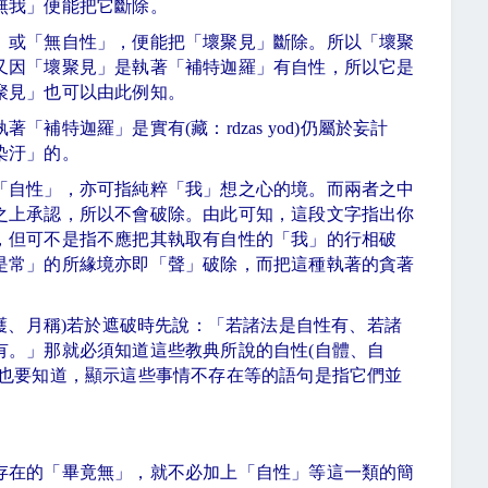
無我」便能把它斷除。
」或「無自性」，便能把「壞聚見」斷除。所以「壞聚
又因「壞聚見」是執著「補特迦羅」有自性，所以它是
聚見」也可以由此例知。
執著「補特迦羅」是實有
(
藏：
rdzas yod)
仍屬於妄計
染汙」的。
「自性」，亦可指純粹「我」想之心的境。而兩者之中
之上承認，所以不會破除。由此可知，這段文字指出你
，但可不是指不應把其執取有自性的「我」的行相破
是常」的所緣境亦即「聲」破除，而把這種執著的貪著
。
護、月稱
)
若於遮破時先說：「若諸法是自性有、若諸
有。」那就必須知道這些教典所說的自性
(
自體、自
也要知道，顯示這些事情不存在等的語句是指它們並
存在的「畢竟無」，就不必加上「自性」等這一類的簡