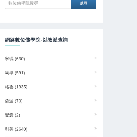
網路數位佛學院-以教派查詢
寧瑪
(630)
噶舉
(591)
格魯
(1935)
薩迦
(70)
覺囊
(2)
利美
(2640)