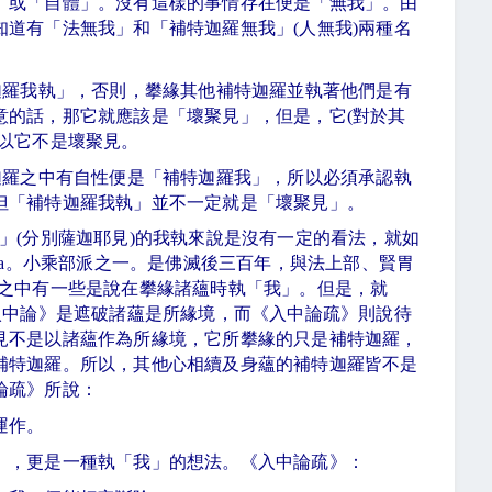
」或「自體」。沒有這樣的事情存在便是「無我」。由
知道有「法無我」和「補特迦羅無我」
(
人無我
)
兩種名
迦羅我執」，否則，攀緣其他補特迦羅並執著他們是有
意的話，那它就應該是「壞聚見」，但是，它
(
對於其
以它不是壞聚見。
迦羅之中有自性便是「補特迦羅我」，所以必須承認執
但「補特迦羅我執」並不一定就是「壞聚見」。
」
(
分別薩迦耶見
)
的我執來說是沒有一定的看法，就如
a
。小乘部派之一。是佛滅後三百年，與法上部、賢胃
之中有一些是說在攀緣諸蘊時執「我」。但是，就
入中論》是遮破諸蘊是所緣境，而《入中論疏》則說待
見不是以諸蘊作為所緣境，它所攀緣的只是補特迦羅，
補特迦羅。所以，其他心相續及身蘊的補特迦羅皆不是
論疏》所說：
運作。
」，更是一種執「我」的想法。《入中論疏》：