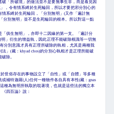
遮破「所破境」的做法並不是要無事生非，而是看見因
境」，令有情系縛於生死輪回，所以才要把邪分別心的
有情系縛於生死輪回，「分別無明」
(
又作「遍計無
「分別無明」並不是生死輪回的根本。所以對這一點
是「俱生無明」，亦即十二因緣的第一支。「遍計分
無明」衍生的增益執，因此正理不能破除根識等一切無
有分別意識才具有正理所破除的執相，尤其是兩種我
別法」
(
藏：
khyad chos)
的分別心執相才是正理所能破
能破除。
僅於世俗存在的事物設立了「自性」或「自體」等多種
法或補特迦羅
(
人
)
任何一種物件各自具有本性
(
藏：
gnas
這種為無明所執取的耽著境，也就是這些法的獨立本
。《四百論》說：