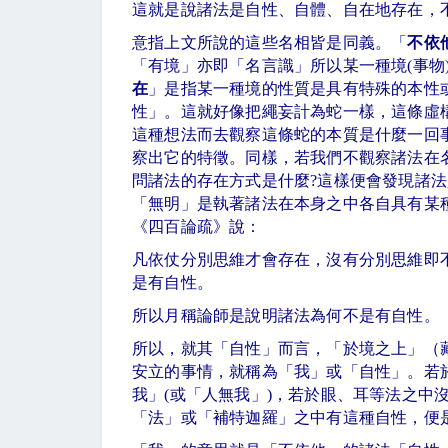
這就是說諸法是自性、自體、自在地存在，
意指上文所說的這些名相皆是同義。「
不依
「有境」亦即「名言識」所以某一種境
(
事物
在
」是指某一種境的性質是具有特殊的本性
性」。這就好像把繩妄計為蛇一樣，這條虛
這種想法而去觀察這條蛇的本質是什麼一回
察出它的特徵。同樣，若我們不觀察諸法在
問諸法的存在方式是什麼
?
這樣便會發現諸法
「無明」是執著諸法在本身之中各自具有某
《四百論疏》說：
凡依仗分別思維才會存在，沒有分別思維即
是有自性。
所以月稱論師是說明諸法為何不是有自性。
所以，就其「自性」而言，「於境之上」（
安立的事情，就稱為「我」或「自性」。若
我」
(
或「人無我」
)
，若於眼、耳等法之中
「法」或「補特迦羅」之中有這種自性，便