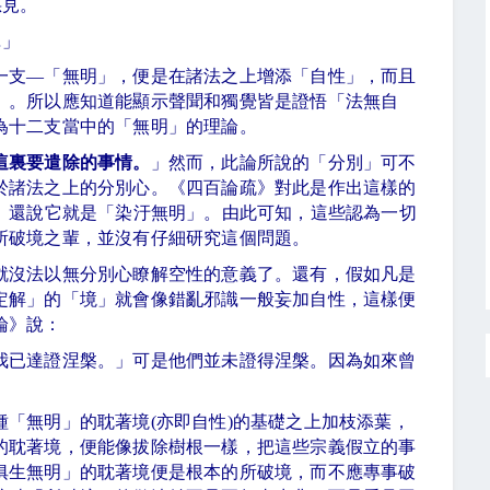
惡見。
…」
一支—「無明」，便是在諸法之上增添「自性」，而且
」。所以應知道能顯示聲聞和獨覺皆是證悟「法無自
為十二支當中的「無明」的理論。
這裏要遣除的事情。
」然而，此論所說的「分別」可不
於諸法之上的分別心。《四百論疏》對此是作出這樣的
」還說它就是「染汙無明」。由此可知，這些認為一切
所破境之輩，並沒有仔細研究這個問題。
就沒法以無分別心瞭解空性的意義了。還有，假如凡是
定解」的「境」就會像錯亂邪識一般妄加自性，這樣便
論》說：
我已達證涅槃。」可是他們並未證得涅槃。因為如來曾
種「無明」的耽著境
(
亦即自性
)
的基礎之上加枝添葉，
的耽著境，便能像拔除樹根一樣，把這些宗義假立的事
俱生無明」的耽著境便是根本的所破境，而不應專事破