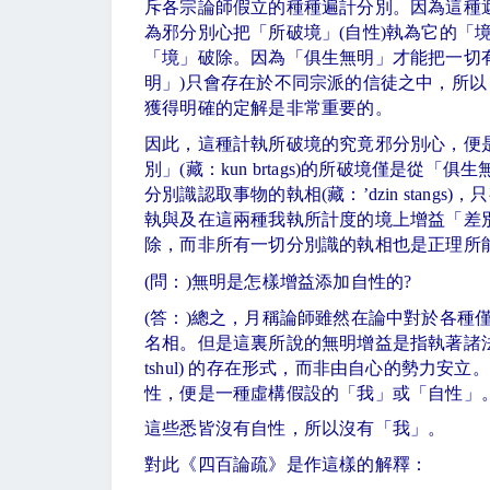
斥各宗論師假立的種種遍計分別。因為這種
為邪分別心把「所破境」
(
自性
)
執為它的「
「境」破除。因為「俱生無明」才能把一切
明」
)
只會存在於不同宗派的信徒之中，所以
獲得明確的定解是非常重要的。
因此，這種計執所破境的究竟邪分別心，便
別」
(
藏：
kun brtags)
的所破境僅是從「俱生
分別識認取事物的執相
(
藏：’
dzin stangs)
，只
執與及在這兩種我執所計度的境上增益「差
除，而非所有一切分別識的執相也是正理所
(
問：
)
無明是怎樣增益添加自性的
?
(
答：
)
總之，月稱論師雖然在論中對於各種
名相。但是這裏所說的無明增益是指執著諸
tshul)
的存在形式，而非由自心的勢力安立。
性，便是一種虛構假設的「我」或「自性」
這些悉皆沒有自性，所以沒有「我」。
對此《四百論疏》是作這樣的解釋：