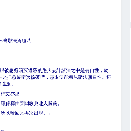
毗缽舍那法資糧八
眼被愚癡暗冥遮蔽的愚夫妄計諸法之中是有自性，於
生起把愚癡暗冥照破時，慧眼便能看見諸法無自性。這
會生起。
）釋文亦說：
在應解釋由聲聞教典趣入勝義。
，所以輪回又再次出現。」