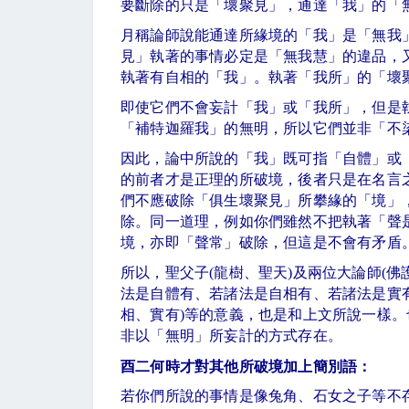
要斷除的只是「壞聚見」，通達「我」的「
月稱論師說能通達所緣境的「我」是「無我
見」執著的事情必定是「無我慧」的違品，
執著有自相的「我」。執著「我所」的「壞
即使它們不會妄計「我」或「我所」，但是
「補特迦羅我」的無明，所以它們並非「不
因此，論中所說的「我」既可指「自體」或
的前者才是正理的所破境，後者只是在名言
們不應破除「俱生壞聚見」所攀緣的「境」
除。同一道理，例如你們雖然不把執著「聲
境，亦即「聲常」破除，但這是不會有矛盾
所以，聖父子
(
龍樹、聖天
)
及兩位大論師
(
佛
法是自體有、若諸法是自相有、若諸法是實
相、實有
)
等的意義，也是和上文所說一樣。
非以「無明」所妄計的方式存在。
酉二何時才對其他所破境加上簡別語：
若你們所說的事情是像兔角、石女之子等不