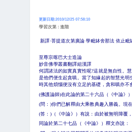
更新日期:2010/12/25 07:58:10
學習次第 : 進階
新譯·菩提道次第廣論 學毗缽舍那法 依止
至尊宗喀巴大士造論
妙音佛學叢書翻譯組漢譯
何謂諸法的如實真實性呢
?
這就是無自性。慧
是他們便生起貪嗔。當了知緣起的智慧光明
時其他煩惱便沒有立足的基礎，貪和嗔亦不
(
佛護論師
)
在此論的第二十六品（《中論》
(
問：
)
你們已解釋由大乘教典趣入勝義。現
(
答：
)
（《中論》）有說：由於被無明障覆
同論於第二十七品（《中論》）釋文亦說：