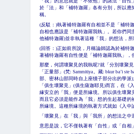
「我」的意思就是「不依他」的諸法「自性
於「法」和「補特迦羅」各有分別，所以應
稱。
(
反駁：
)
執著補特迦羅有自相並不是「補特
自相也應該是「補特迦羅我執」。若你們同
他補特迦羅
)
並非執著這種「我」的想法，所
(
回答：
)
正如前所說，月稱論師認為於補特
著補特迦羅有自性便是「補特迦羅我執」，
那麼，何謂壞聚見的我執呢
?
就「分別壞聚見
「正量部」
(
梵
: Sammitiya
。藏
: bkur ba
’
i ste b
部、密林山部同時自上座犢子部分出的學派
)
「俱生壞聚見」
(
俱生薩迦耶見
)
而言，在《
緣安立的「我」便是所緣境。所以俱生壞聚
而且它必須是能作為「我」想的生起基礎的
所緣境。這種所緣境的執著方式就如《入中
「壞聚見」在「我」與「我所」的想法之中
意思是說，它不僅執著有「自性」或「自相