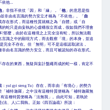
不依他
...
他
」非指不依仗「因」和「緣」，「
他
」的意思是指
)
並非由名言識的勢力安立才稱為「不依他」。「
自
或存在形式，而這種性質就稱之為「自體」或「自
構的蛇只是由妄執的心虛構假立而成，假如我們不理會
事
?
那麼，由於在這種境之上完全沒有蛇，所以無法觀
名言識之中的顯現方式，而去觀察「境」的本身，並追
是完全不存在。但「無明」可不是這樣認取諸法，
種非由名言識的勢力安立，而且可被認知的存在形式。
不存在的東西，無疑與妄計盤繩而成的蛇一樣，肯定不
藏：
yul gyi steng Tu
）存在，而非由「有境心」的勢力
於「補特迦羅」之中沒有這種特質便稱為「補特迦羅無
沒有這種特質便稱為「法無我」。由此可知，若執於
是
(
法、人
)
二我執。正如《四百論疏》所說：