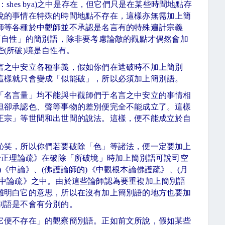
：
shes bya)
之中是存在，但它們只是在某些時間地點存
說的事情在特殊的時間地點不存在，這樣亦無需加上簡
師等各種於中觀師並不承認是名言有的特殊遍計宗義
「自性」的簡別語，除非要考慮論敵的觀點才偶然會加
些
(
所破
)
境是自性有。
言之中安立各種事義，假如你們在遮破時不加上簡別
這樣就只會變成「似能破」，所以必須加上簡別語。
「名言量」均不能與中觀師們于名言之中安立的事情相
但卻承認色、聲等事物的差別便完全不能成立了。這樣
正宗」等世間和出世間的說法。這樣，便不能成立於自
。
恥笑，所以你們若要破除「色」等諸法，便一定要加上
十正理論疏》在破除「所破境」時加上簡別語可說司空
)
《中論》、
(
佛護論師的
)
《中觀根本論佛護疏》、
(
月
中論疏》之中。由於這些論師認為要重複加上簡別語
難明白它的意思，所以在沒有加上簡別語的地方也要加
別語是不會有分別的。
它便不存在」的觀察簡別語。正如前文所說，假如某些