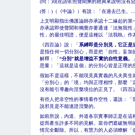
(
問：
)
現在請依照聲聞乘的經典來說明沒有
(
答：
)
（《中論》）有說：「在過去已生。
上文明顯指出佛護論師亦承認十二緣起的第
亦承認即使聲聞和獨覺亦要通達「法無我性
性」的最佳明證，便是這種以「法我執」作
《四百論》說：「
系縛即是分別見，它正是
是指任何一切分別心，而是把「自性」妄加
解釋：「
“分別”就是增益不實的自性意義。
思量：「這就是這個」的分別心皆是正理的
假如不是這樣，不能現見真實義的凡夫異生
「分別心」的「境」均與正理相悖，那麼「
沒有能引導趣向涅槃境位的正見了。《四百
有些人把非空性的事情看作空性，還說：「
說邪見是不能達證涅槃的。
如前所說，內道、外道各宗實事師正是在這
從而產生許多不同的見解。當你們遮破無明
情完全斷除。所以，有慧力的人必須瞭解「