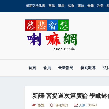
最新弘法訊息
寧瑪
噶舉
格魯
薩迦
覺囊
利美
Since 1999年
首頁
會員
最新新聞
特別報導
弘
新譯·菩提道次第廣論 學毗缽
格魯
佛法研討
人氣：
11621