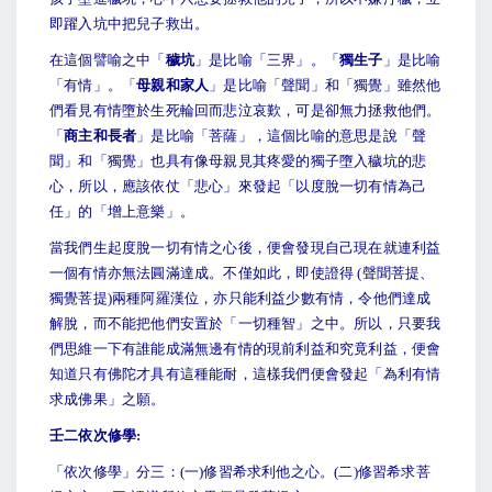
即躍入坑中把兒子救出。
在這個譬喻之中「
穢坑
」是比喻「三界」。「
獨生子
」是比喻
「有情」。「
母親和家人
」是比喻「聲聞」和「獨覺」雖然他
們看見有情墮於生死輪回而悲泣哀歎，可是卻無力拯救他們。
「
商主和長者
」是比喻「菩薩」，這個比喻的意思是說「聲
聞」和「獨覺」也具有像母親見其疼愛的獨子墮入穢坑的悲
心，所以，應該依仗「悲心」來發起「以度脫一切有情為己
任」的「增上意樂」。
當我們生起度脫一切有情之心後，便會發現自己現在就連利益
一個有情亦無法圓滿達成。不僅如此，即使證得 (聲聞菩提、
獨覺菩提)兩種阿羅漢位，亦只能利益少數有情，令他們達成
解脫，而不能把他們安置於「一切種智」之中。所以，只要我
們思維一下有誰能成滿無邊有情的現前利益和究竟利益，便會
知道只有佛陀才具有這種能耐，這樣我們便會發起「為利有情
求成佛果」之願。
壬二依次修學:
「依次修學」分三：(一)修習希求利他之心。(二)修習希求菩