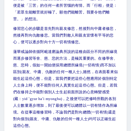
便是被「三苦」的任何一者所苦惱的有情。而「行相」便是：
「若眾生能離苦就好極了。願他們能離苦。我要令他們離
苦。」的想法。
修習悲心的步驟是首先對向親友修悲，然後對向中庸者修悲，
然後再對向仇敵修悲。當我們對敵人和親友皆懷有平等的悲
心，便可以逐步對向十方一切有情修悲。
蓮華戒論師依循阿毗達磨論典所說的這種由區分不同的所緣境
而逐步修習等舍、慈、悲的方法，是極其重要的。在修學舍、
慈、悲時，假如一開始便採用總體所緣境(一切有情)而不加以
區別(親友、中庸、仇敵的任何一種人士) ,雖然，在表面看來似
能生起這些心態，但是，當我們要把這些心態應用於個別特定
人士身上時，便不能對任何人真實生起這些心態。但是，若我
們在修持之中能對個別人士生起前面所說的心意轉變感受
(藏：yid ’gyur ha’i myongba)，之後便可以把修時所觀的各別
人士數量逐步增加，到了最後便可以總體以一切有情作為所緣
境。在從事這種修習時，不論我們是對向總體(一切有情)還是
對向個別(親友、中庸、仇敵的任何一種人士)均可以正確生起
這些心態。