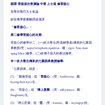
新譯·菩提道次第廣論 中冊 上士道 修菩提心
至尊宗喀巴大士造論
妙音佛學叢書翻譯組漢譯
「修菩提心」：
庚二修學菩提心的次第:
菩提心的修學分二：(一)依大尊主(阿底峽尊者)傳來的七重因
果教授(梵：sapta hetuphala upadesa。藏：rgyu ’bras rnan
ngag bdun )修學。(二)依佛子寂天的教法修學。
辛一依大尊主傳來的七重因果教授修學:
「七重因果」就是：
(7).
「圓滿菩提」從「
菩提心
」(梵：bodhicitta。藏：
byangchub kyi) 生。
(6).
「菩提心」從「
增上意樂
」(梵：adhyasaya。藏：
lhagbsam) 生。
(5).
「增上意樂」從「
悲
」(梵：karuna。藏：snyingrje)生。