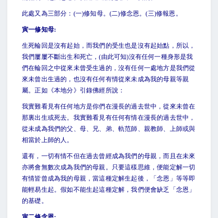
此處又為三部分：(一)修知母。(二)修念恩。(三)修報恩。
寅一修知母:
生死輪回是沒有起始，而我們的受生也是沒有起始點，所以，
我們屢屢不斷出生和死亡，(由此可知)沒有任何一種身形是我
們在輪回之中從來未曾受生過的，沒有任何一處地方是我們從
來未曾出生過的，也沒有任何有情從來未成為我的母親等親
屬。正如《本地分》引錄佛經所說：
我實難看見有任何地方是你們在漫長的過去世中，從來未曾在
那裏出生或死去。我實難看見有任何有情在漫長的過去世中，
從未成為我們的父、母、兄、弟、軌范師、親教師、上師或與
相當於上師的人。
還有，一切有情不但在過去曾經成為我們的母親，而且在未來
亦將會無數次成為我們的母親。只要這樣思維，便能定解一切
有情皆曾成為我的母親，當這種定解生起後，「念恩」等等即
能輕易生起。假如不能生起這種定解，我們便會缺乏「念恩」
的基礎。
寅二修念恩: