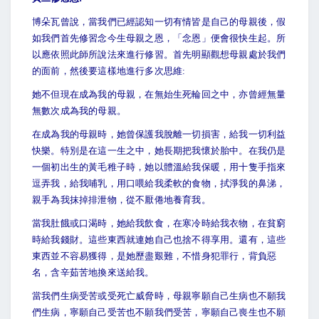
博朵瓦曾說，當我們已經認知一切有情皆是自己的母親後，假
如我們首先修習念今生母親之恩，「念恩」便會很快生起。所
以應依照此師所說法來進行修習。首先明顯觀想母親處於我們
的面前，然後要這樣地進行多次思維:
她不但現在成為我的母親，在無始生死輪回之中，亦曾經無量
無數次成為我的母親。
在成為我的母親時，她曾保護我脫離一切損害，給我一切利益
快樂。特別是在這一生之中，她長期把我懷於胎中。在我仍是
一個初出生的黃毛稚子時，她以體溫給我保暖，用十隻手指來
逗弄我，給我哺乳，用口喂給我柔軟的食物，拭淨我的鼻涕，
親手為我抹掉排泄物，從不厭倦地養育我。
當我肚餓或口渴時，她給我飲食，在寒冷時給我衣物，在貧窮
時給我錢財。這些東西就連她自己也捨不得享用。還有，這些
東西並不容易獲得，是她歷盡艱難，不惜身犯罪行，背負惡
名，含辛茹苦地換來送給我。
當我們生病受苦或受死亡威脅時，母親寧願自己生病也不願我
們生病，寧願自己受苦也不願我們受苦，寧願自己喪生也不願