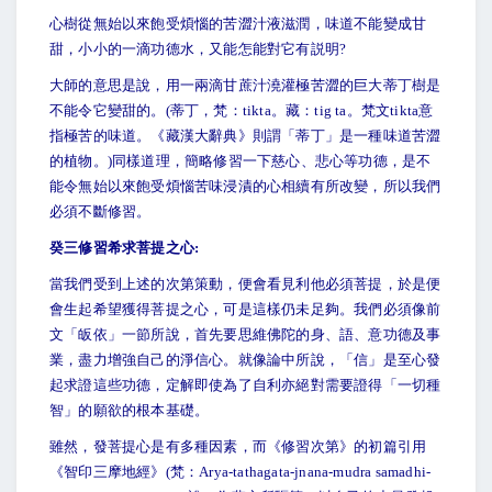
心樹從無始以來飽受煩惱的苦澀汁液滋潤，味道不能變成甘
甜，小小的一滴功德水，又能怎能對它有説明?
大師的意思是說，用一兩滴甘蔗汁澆灌極苦澀的巨大蒂丁樹是
不能令它變甜的。(蒂丁，梵：tikta。藏：tig ta。梵文tikta意
指極苦的味道。《藏漢大辭典》則謂「蒂丁」是一種味道苦澀
的植物。)同樣道理，簡略修習一下慈心、悲心等功德，是不
能令無始以來飽受煩惱苦味浸漬的心相續有所改變，所以我們
必須不斷修習。
癸三修習希求菩提之心:
當我們受到上述的次第策動，便會看見利他必須菩提，於是便
會生起希望獲得菩提之心，可是這樣仍未足夠。我們必須像前
文「皈依」一節所說，首先要思維佛陀的身、語、意功德及事
業，盡力增強自己的淨信心。就像論中所說，「信」是至心發
起求證這些功德，定解即使為了自利亦絕對需要證得「一切種
智」的願欲的根本基礎。
雖然，發菩提心是有多種因素，而《修習次第》的初篇引用
《智印三摩地經》(梵：Arya-tathagata-jnana-mudra samadhi-