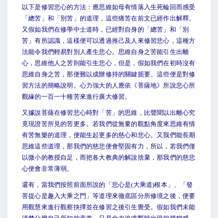
以下是修習悲心的方法：應思維如母有情落入生死輪回而感受
「總苦」和「別苦」的道理，這些痛苦在前文已經作出解釋。
又假如我們在修學中士道時，已經對自身的「總苦」和「別
苦」有所認識，這樣便可以透過推己及人來修習悲心，這種方
法能令我們輕易對別人產生悲心。思維自身之苦能引生出離
心，思維他人之苦則能引生悲心，但是，假如我們在初時沒有
思維自身之苦，那便難以成辦修持的關鍵扼要。這些便是對修
習方法的簡略說明。心力強大的人應依《菩薩地》所說悲心所
觀緣的一百一十種苦來進行廣大修習。
又據說菩薩在修習悲心時對「苦」的思維，比聲聞以出離心究
竟現證苦所見的苦更多。若我們從無量的觀點角度來思維有情
有苦無樂的道理，便能生起更多的慈心和悲心。又我們能長期
思維這些道理，那我們的慈悲便會堅固有力，所以，若我們僅
以微小的教授自足，而把各大教典的解說捨棄，那我們的慈悲
心便會非常薄弱。
還有，當我們按照前面所說的「悲心是(大乘道)根本」、「發
菩提心是趣入大乘之門」等道理來徹底區分所修境之後，便要
用觀慧來進行觀察抉擇並在修習之後引生覺受。假如我們未能