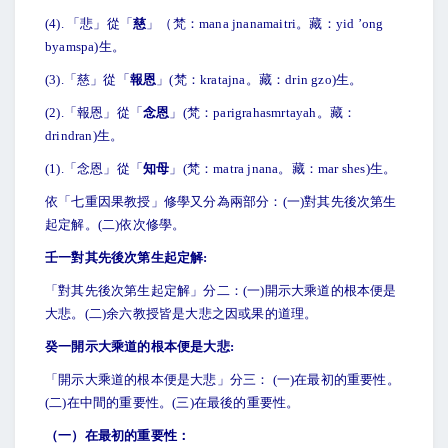
(4).
「悲」從「
慈
」（梵：mana jnanamaitri。藏：yid ’ong
byamspa)生。
(3).
「慈」從「
報恩
」(梵：kratajna。藏：drin gzo)生。
(2).
「報恩」從「
念恩
」(梵：parigrahasmrtayah。藏：
drindran)生。
(1).
「念恩」從「
知母
」(梵：matra jnana。藏：mar shes)生。
依「七重因果教授」修學又分為兩部分：(一)對其先後次第生
起定解。(二)依次修學。
壬一對其先後次第生起定解:
「對其先後次第生起定解」分二：(一)開示大乘道的根本便是
大悲。(二)余六教授皆是大悲之因或果的道理。
癸一開示大乘道的根本便是大悲:
「開示大乘道的根本便是大悲」分三： (一)在最初的重要性。
(二)在中間的重要性。(三)在最後的重要性。
（一）在最初的重要性：