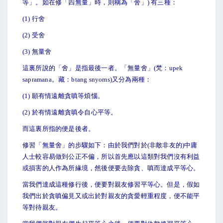
等」。如在修「四無量」時，則稱為「舍」) 有三種：
(1)
行舍
(2)
受舍
(3)
無量舍
這裏所說的「舍」是指最後一者。「無量舍」(梵：upek
sapramana。藏：btang snyoms)又分為兩種：
(1)
願有情遠離貪嗔等煩惱。
(2)
於有情遠離貪嗔令自心平等。
而這裏所指的便是後者。
修習「無量舍」的步驟如下：由於我們對於(非敵非友的)中庸
人士較容易做到公正不偏，所以首先應以這類對我們沒有利益
或損害的人作為所緣境，然後便要去除貪、嗔而達成平等心。
當我們達成這種修行後，便要對親友修習平等心。但是，假如
我們出於貪嗔偏見又或出於對親友的貪愛輕重程度，便不能平
等對待親友。