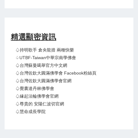
精選顯密資訊
♤持明歌手 倉央龍措 兩種快樂
♤UTBF-Taiwan中華宗南學佛會
♤台灣蘇曼噶舉官方中文網
♤台灣佐欽大圓滿佛學會 Facebook粉絲頁
♤台灣佐欽大圓滿佛學會官網
♤覺囊達丹林佛學會
♤緣起法輪佛學會官網
♤尊貴的 安陽仁波切官網
♤慧命成長學院