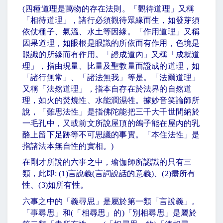
(
四種道理是萬物的存在法則。「觀待道理」又稱
「相待道理」，諸行必須觀待眾緣而生，如發芽須
依仗種子、氣溫、水土等因緣。「作用道理」又稱
因果道理，如眼根是眼識的所依而有作用，色境是
眼識的所緣而有作用。「證成道內」又稱「成就道
理」，指由現量、比量及聖教量而證成的道理，如
「諸行無常」、「諸法無我」等是。「法爾道理」
又稱「法然道理」，指本自存在於法界的自然道
理，如火的焚燒性、水能潤濕牲。據妙音笑論師所
說，「難思法性」是指佛陀能把三千大千世間納於
一毛孔中，又或前文所說屋頂的鴿子能在屋內的乳
酪上留下足跡等不可思議的事實。「本住法性」是
指諸法本無自性的實相。
)
在剛才所說的六事之中，瑜伽師所認識的只有三
類，此即
: (1)
言說義
(
言詞說話的意義
)
、
(2)
盡所有
性、
(3)
如所有性。
六事之中的「義尋思」是屬於第一類「言說義」。
「事尋思」和
(
「相尋思」的
)
「別相尋思」是屬於