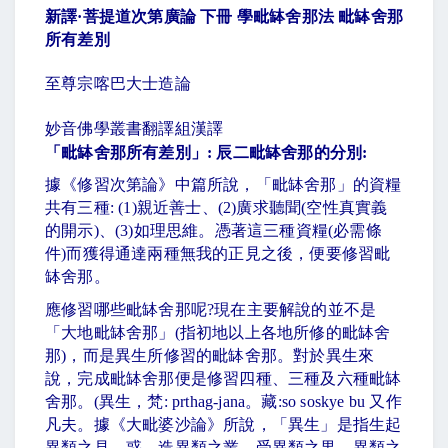
新譯
·
菩提道次第廣論 下冊 學毗缽舍那法 毗缽舍那
所有差別
至尊宗喀巴大士造論
妙音佛學叢書翻譯組漢譯
「毗缽舍那所有差別」
:
辰二毗缽舍那的分別
:
據《修習次第論》中篇所說，「毗缽舍那」的資糧
共有三種
: (1)
親近善士、
(2)
廣求聽聞
(
空性真實義
的開示
)
、
(3)
如理思維。憑著這三種資糧
(
必需條
件
)
而獲得通達兩種無我的正見之後，便要修習毗
缽舍那。
應修習哪些毗缽舍那呢
?
現在主要解說的並不是
「大地毗缽舍那」
(
指初地以上各地所修的毗缽舍
那
)
，而是異生所修習的毗缽舍那。對於異生來
說，完成毗缽舍那便是修習四種、三種及六種毗缽
舍那。
(
異生，梵
: prthag-jana
。藏
:so soskye bu
又作
凡夫。據《大毗婆沙論》所說，「異生」是指生起
異類之見、惑，造異類之業，受異類之果、異類之