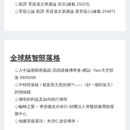
♤新譯·菩提道次第廣論 前言(緣氣:15023)
♤菩提心論 新譯·菩提道次第廣論 發菩提心(緣氣:15487)
全球慈智部落格
♤入中論善顯密義疏-四諦講修佛學會-網誌- Yam天空部
落 09/03/06
♤中時部落格 / 都是雨天惹的禍?!——《好一個吵架天》
的情緒鏈
♤佛塔的利益及如何繞行佛塔
♤輪轉之愛 ~ 脊損傷友向前行-財團法人脊髓損傷潛能發
展中心
♤地藏菩薩灌頂﹝米滂仁波切傳承﹞