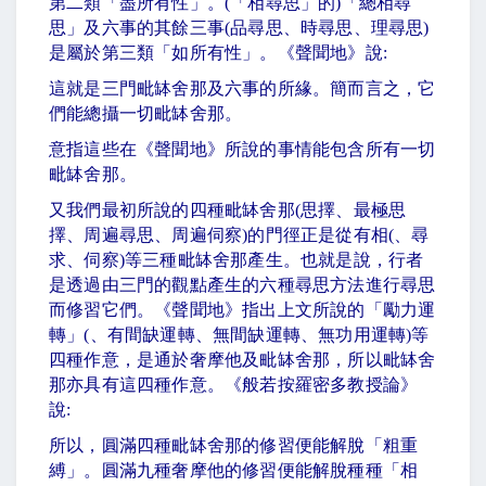
第二類「盡所有性」。
(
「相尋思」的
)
「總相尋
思」及六事的其餘三事
(
品尋思、時尋思、理尋思
)
是屬於第三類「如所有性」。《聲聞地》說
:
這就是三門毗缽舍那及六事的所緣。簡而言之，它
們能總攝一切毗缽舍那。
意指這些在《聲聞地》所說的事情能包含所有一切
毗缽舍那。
又我們最初所說的四種毗缽舍那
(
思擇、最極思
擇、周遍尋思、周遍伺察
)
的門徑正是從有相
(
、尋
求、伺察
)
等三種毗缽舍那產生。也就是說，行者
是透過由三門的觀點產生的六種尋思方法進行尋思
而修習它們。《聲聞地》指出上文所說的「勵力運
轉」
(
、有間缺運轉、無間缺運轉、無功用運轉
)
等
四種作意，是通於奢摩他及毗缽舍那，所以毗缽舍
那亦具有這四種作意。《般若按
羅密多
教授論》
說
:
所以，圓滿四種毗缽舍那的修習便能解脫「粗重
縛」。圓滿九種奢摩他的修習便能解脫種種「相