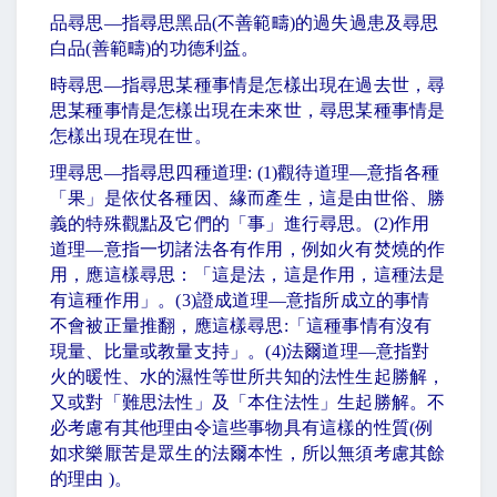
品尋思
—
指尋思黑品
(
不善範疇
)
的過失過患及尋思
白品
(
善範疇
)
的功德利益。
時尋思
—
指尋思某種事情是怎樣出現在過去世，尋
思某種事情是怎樣出現在未來世，尋思某種事情是
怎樣出現在現在世。
理尋思
—
指尋思四種道理
: (1)
觀待道理
—
意指各種
「果」是依仗各種因、緣而產生，這是由世俗、勝
義的特殊觀點及它們的「事」進行尋思。
(2)
作用
道理
—
意指一切諸法各有作用，例如火有焚燒的作
用，應這樣尋思：「這是法，這是作用，這種法是
有這種作用」。
(3)
證成道理
—
意指所成立的事情
不會被正量推翻，應這樣尋思
:
「這種事情有沒有
現量、比量或教量支持」。
(4)
法爾道理
—
意指對
火的暖性、水的濕性等世所共知的法性生起勝解，
又或對「難思法性」及「本住法性」生起勝解。不
必考慮有其他理由令這些事物具有這樣的性質
(
例
如求樂厭苦是眾生的法爾本性，所以無須考慮其餘
的理由
)
。