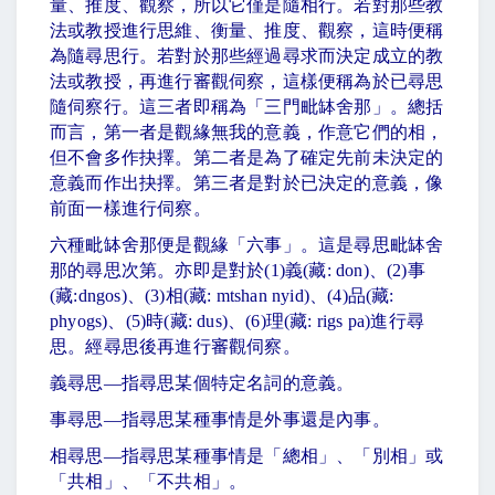
量、推度、觀察，所以它僅是隨相行。若對那些教
法或教授進行思維、衡量、推度、觀察，這時便稱
為隨尋思行。若對於那些經過尋求而決定成立的教
法或教授，再進行審觀伺察，這樣便稱為於已尋思
隨伺察行。這三者即稱為「三門毗缽舍那」。總括
而言，第一者是觀緣無我的意義，作意它們的相，
但不會多作抉擇。第二者是為了確定先前未決定的
意義而作出抉擇。第三者是對於已決定的意義，像
前面一樣進行伺察。
六種毗缽舍那便是觀緣「六事」。這是尋思毗缽舍
那的尋思次第。亦即是對於
(1)
義
(
藏
: don)
、
(2)
事
(
藏
:dngos)
、
(3)
相
(
藏
: mtshan nyid)
、
(4)
品
(
藏
:
phyogs)
、
(5)
時
(
藏
: dus)
、
(6)
理
(
藏
: rigs pa)
進行尋
思。經尋思後再進行審觀伺察。
義尋思
—
指尋思某個特定名詞的意義。
事尋思
—
指尋思某種事情是外事還是內事。
相尋思
—
指尋思某種事情是「總相」、「別相」或
「共相」、「不共相」。