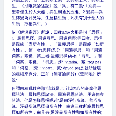
生。《成唯識論述記》說「異」有二義
: 1
別異
—
聖者僅生於人天趣，異生則通於五趣。
2
變異
—
異
生轉變為邪見等。生意指生類，凡夫有別于聖人的
生類，故稱異生。
)
依《解深密經》所說，四種毗缽舍那是指「思擇」
(
、最極思擇、周遍尋思、周遍伺察
)
等四者。思擇
是觀緣「盡所有性」。「最極思擇」是觀緣「如所
有性」。第一者
(
思擇
)
又分「周遍尋思」和「周遍
伺察」兩種。第二者
(
最極思擇
)
亦有「尋思、」和
「伺察」兩種。「尋思」
(
梵
: vitarka
。藏
: rtog pa)
和「伺察」
(
梵：
vicara
。藏
: dpyod pa)
是就所緣境
的粗細來判分。正如（無著論師於
)
《聲聞地》所
說
:
何謂四種毗缽舍那
?
這就是比丘以內心的奢摩他思
擇諸法、最極思擇諸法、周遍尋思諸法、用遍伺察
諸法。他是怎樣思擇呢
?
他是由淨行所緣、善巧所
緣、淨惑所緣思擇盡所有性，由這三種所緣最極思
擇如所有性，由具有
(
通達盡所有性和如所有性的
)