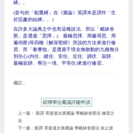
縛」。
(
首句的「粗重縛」在《廣論》英譯本是譯作「生
於惡趣的結縛」。
)
在許多大論典之中也有這種說法。所以「毗缽舍
那」是透過「思擇」
(
、最極思擇、周遍尋思、周
遍伺察
)
等四種《解深密經》所說的方法來進行修
習。而「奢摩他」是透過于境全無散動的九種無分
別住心
(
內住、續住、安住、近住、調伏、寂靜、
最極寂靜、專注一境、平等住
)
來進行修習。
備註 :
碩博學位審議評鑑申請
上一篇： 新譯·菩提道次第廣論 學毗缽舍那法 修習之
法
下一篇：新譯·菩提道次第廣論 學毗缽舍那法 依止資