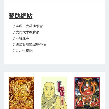
贊助網站
♤寧瑪巴大乘佛學會
♤大同大學教育網
♤不解巖寺
♤經國管理暨健康學院
♤台北生技網