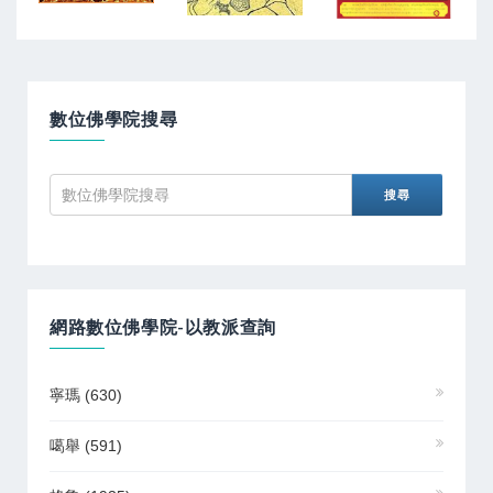
數位佛學院搜尋
網路數位佛學院-以教派查詢
寧瑪
(630)
噶舉
(591)