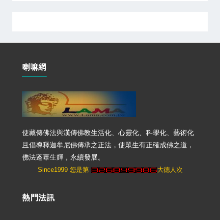
喇嘛網
使藏傳佛法與漢傳佛教生活化、心靈化、科學化、藝術化
且倡導釋迦牟尼佛傳承之正法，使眾生有正確成佛之道，
佛法蓬蓽生輝，永續發展。
Since1999 您是第
大德人次
熱門法訊