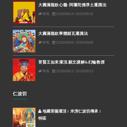
大圓滿龍欽心髓-阿彌陀佛淨土遷識法
寧瑪
2026/08/14~2026/08/16
大圓滿龍欽寧體頗瓦遷識法
寧瑪
2026/09/04~2026/09/06
菩賢王如來灌頂.願文講解&幻輪教授
寧瑪
2026/09/12~2026/09/13
仁波切
地藏菩薩灌頂﹝米滂仁波切傳承﹞
特區