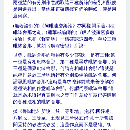
兩種慧的有分別作意認取這三種所緣的差別相狀便
是用遍尋思，當他能正確觀擇它們的時候，便是用
遍伺察。
(
無著論師的
)
《阿毗達磨集論》亦同樣開示這四種
毗缽舍那之道。
(
蓮華戒論師的
)
《般若波羅密多教
授論》也和《聲聞地》一樣確認這四者。至於三種
毗缽舍那，就如《解深密經》所說
:
世尊，毗缽舍那的種類有多少
?
慈氏，是有三種
:
第
一種是有相毗缽舍那，第二種是尋求毗缽舍那，第
三種是伺察毗缽舍那。何謂有相毗缽舍那
?
這就是
純粹作意於三摩地所行有分別影像的毗缽舍那。何
謂尋思毗缽舍那
?
這就是為求瞭解前慧未善瞭解的
種種法相的作意毗缽舍那。何謂伺察毗缽舍那
?
這
就是為求證得真實解脫之樂而作意於前慧已善瞭解
的各種法相的毗缽舍那。
據《聲聞地》所說，於「等引地」
(
包括
:
四靜慮、
八解脫、三等至、五現見三摩缽底
)
作意于所曾聽
聞受持的教法或教授，這是作意而不是思維、衡