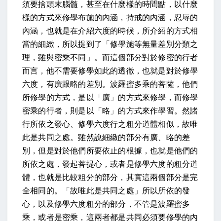
須要捨頭末腦髓，甚至在什麼樣的時間點，以什麼
樣的方式來修學布施的內涵，持戒的內涵，忍辱的
內涵，也就是在介紹六度的時候，所介紹的方式相
當的細緻，所以提到了「修學施等無量差別分類之
理，雖與密乘不同」。而這個部分對於修密的行者
而言，他不需要修學如此的透徹，也就是對於修學
六度，有廣跟略的差別。波羅蜜多乘的菩薩，他們
所修學的方式，是以「廣」的方式來修學，而修學
密乘的行者，則是以「略」的方式來作學習。
然諸
行所依之發心、修學六度行之粗分道體相似，故唯
此是共同之處。
雖然說細緻的部分有廣、略的差
別，但是對於他們所要依止的根據，也就是他們的
所依之處，發起菩提心，或者是修學六度的粗分道
體，也就是比較粗分的部分，其實這兩個部分是完
全相同的。「故唯此是共同之處」所以所依的發
心，以及修學六度粗分的部分，不管是波羅蜜多
乘，或者是密乘，這兩者都是共同必須要修學的內