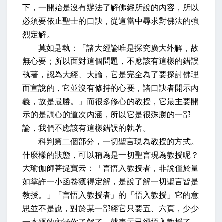
下，一開始是沒有辦法了解佛經所說的內容，所以
必須要依止聖士的口訣，從這當中尋求對佛法的強
烈定解。
莫如是執：「諸大經論唯是探究廣大外解，故
無心要；
所以面對這個問題，不應該有這樣的錯誤
執著，認為大經、大論，它是完全為了要探討佛理
而宣說的，它並沒有修持的心要，
諸口訣者開示內
義，故是最勝。」
而很多修心的教授，它最主要開
示的是調心的道次內涵，所以它是很殊勝的一部
論，我們不應該有這樣錯誤的執著。
科判第二個部分，一切聖言現為教授的方式。
什麼樣的狀態，可以稱為是一切聖言現為教授呢？
大瑜伽師菩提寶云：「言悟入教授者，非說僅於量
如掌許一小函卷獲得定解，是說了解一切聖言皆是
教授。」
「言悟入教授者」的「悟入教授」它的意
思並不是說，對於某一部經它只要五、六頁，少少
一本經的內涵你了解了，就表示已經悟入教授了，