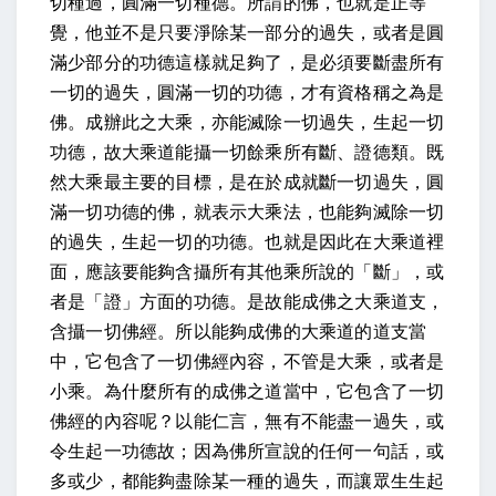
切種過，圓滿一切種德。
所謂的佛，也就是正等
覺，他並不是只要淨除某一部分的過失，或者是圓
滿少部分的功德這樣就足夠了，是必須要斷盡所有
一切的過失，圓滿一切的功德，才有資格稱之為是
佛。
成辦此之大乘，亦能滅除一切過失，生起一切
功德，故大乘道能攝一切餘乘所有斷、證德類。
既
然大乘最主要的目標，是在於成就斷一切過失，圓
滿一切功德的佛，就表示大乘法，也能夠滅除一切
的過失，生起一切的功德。也就是因此在大乘道裡
面，應該要能夠含攝所有其他乘所說的「斷」，或
者是「證」方面的功德。
是故能成佛之大乘道支，
含攝一切佛經。
所以能夠成佛的大乘道的道支當
中，它包含了一切佛經內容，不管是大乘，或者是
小乘。為什麼所有的成佛之道當中，它包含了一切
佛經的內容呢？
以能仁言，無有不能盡一過失，或
令生起一功德故；
因為佛所宣說的任何一句話，或
多或少，都能夠盡除某一種的過失，而讓眾生生起