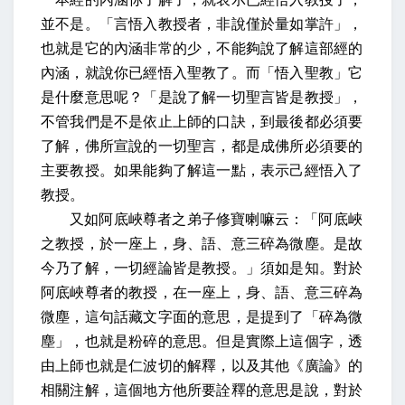
並不是。「言悟入教授者，非說僅於量如掌許」，
也就是它的內涵非常的少，不能夠說了解這部經的
內涵，就說你已經悟入聖教了。而「悟入聖教」它
是什麼意思呢？「是說了解一切聖言皆是教授」，
不管我們是不是依止上師的口訣，到最後都必須要
了解，佛所宣說的一切聖言，都是成佛所必須要的
主要教授。如果能夠了解這一點，表示己經悟入了
教授。
又如阿底峽尊者之弟子修寶喇嘛云：「阿底峽
之教授，於一座上，身、語、意三碎為微塵。是故
今乃了解，一切經論皆是教授。」須如是知。
對於
阿底峽尊者的教授，在一座上，身、語、意三碎為
微塵，這句話藏文字面的意思，是提到了「碎為微
塵」，也就是粉碎的意思。但是實際上這個字，透
由上師也就是仁波切的解釋，以及其他《廣論》的
相關注解，這個地方他所要詮釋的意思是說，對於