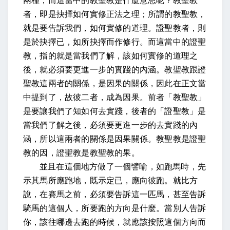
兩種，而這當中的教聖教是什麼意思呢？
教聖教
者，即是抉擇如何實修正法之理；
所謂的教聖教，
就是要告訴我們，如何實修的道理。
證聖教者，則
是於抉擇已，如所抉擇而作修行。
而這當中的證聖
教，指的就是當我們了解，該如何實修的道理之
後，就必須要更進一步的實踐的內涵。教聖教跟證
聖教這兩者的關係，是因果的關係，因此在正文當
中提到了，
故彼二者，成為因果。
前者「教聖教」
是要讓我們了知如何去實踐，後者的「證聖教」是
當我們了解之後，必須要更進一步的去實踐的內
涵，所以這兩者的關係是因果關係。教聖教是證聖
教的因，證聖教是教聖教的果。
並且在這個地方做了一個譬喻，
如跑馬時，先
示其馬所應跑地，既示定已，應向彼跑。
就比方
說，在賽馬之前，必須要告訴這一匹馬，甚至告訴
騎馬的這個人，所要跑的方向是什麼。當別人告訴
你，該往哪邊去跑的時候，就應該按照這個方向而