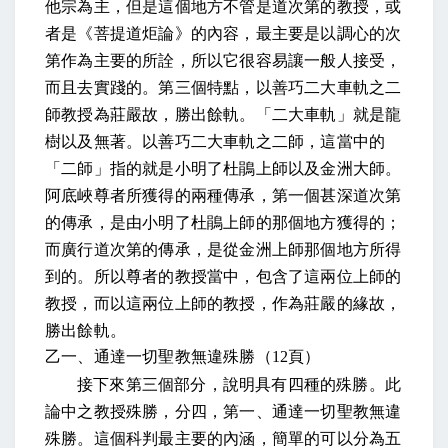
他宗為主，但是這個地方不管是道次第的教授，或
者是《菩提道炬論》的內容，最主要是以調心的次
第作為主要的所詮，所以它很容易讓一般人接受，
而且去實踐的。第三個特點，
以善巧二大車軌之二
師教授為莊嚴故，勝出餘軌。
「二大車軌」就是龍
樹以及無著。以善巧二大車軌之二師，這當中的
「二師」指的就是小明了杜鵑上師以及金洲大師。
阿底峽尊者所獲得的兩種傳承，第一個甚深道次第
的傳承，是由小明了杜鵑上師的那個地方獲得的；
而廣行道次第的傳承，是從金洲上師那個地方所得
到的。所以尊者的教授當中，包含了這兩位上師的
教授，而以這兩位上師的教授，作為莊嚴的緣故，
勝出餘軌。
乙一、通達一切聖教無違殊勝（
12
頁）
接下來第三個部分，說明具有四種的殊勝。
此
論中之教授殊勝，分四，第一、通達一切聖教無違
殊勝。
這個科判最主要的內涵，簡單的可以分為五