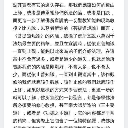
點其實都有它的過失存在。那我們應該如何的透由
上師，或者是傳承袓師們所造的論，或者是口訣，
而更進一步了解佛所宣說的一切聖教皆能夠現為教
授？比方說，以尊者所造的《菩提道炬論》而言，
《菩提道炬論》的內涵，總攝了佛所宣說八萬四千
法類最主要的精華。並且在宣說時，從依止善知識
一直到止觀，能夠以此來為弟子們介紹法理。在這
當中不會有過多，或者是過少的過失，也就是他所
告訴我們的內涵是剛剛好，不會太多，也不會太
少。而從依止善知識，一直到止觀這當中，該作觀
修的我們就應該作觀修，該作止修的我們就應該作
止修，如果以這樣的方式來學習佛法，更進一步的
就可以了解，佛所宣說的一切聖言，都是修學佛法
所必須要的修心教授。甚至宗大師所造的《三主要
道》，或者是《功德之本頌》，它的內容都是非常
的精簡，但實際上它包含了一位補特伽羅，成佛所