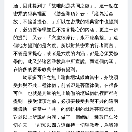
涵，因此提到了「故唯此是共同之處」。這一點在
密乘的經典裡面，
《勝金剛頂》云：「縱為活命
故，不捨菩提心。」
所以在密乘的經典當中也提到
了，必須要修學並且不捨菩提心的內涵，更進一步
的提到，
又云：「六度彼岸行，永不應棄捨。」
這
個地方提到的是六度。所以對於密乘的行者而言，
不管是菩提心，或者是六度的內涵，都是必須要修
學的。
此又於諸密乘教典中所宣說。
而這個內涵，
在許多的密乘教典中都有提到。
於眾多可信之無上瑜伽壇城儀軌當中，亦說須
受共與不共二種律儀，前者即是菩薩律儀。
在很多
可信，也就是具量的無上瑜伽的壇城儀軌裡面都有
提到，接受灌頂之前，必須要接受共與不共的這兩
種儀軌，這當中「共」的儀軌指的就是菩薩律儀。
對於以上所說的內涵，做了一個總結，
種敦巴仁波
切亦云：「能知以四方道而持一切聖教者，為我師