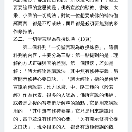
要要詮釋的意思就是，佛所宣說的顯教、密教、大
乘、小乘的一切萬法，對於一位想要成佛的補特伽
羅而言，都是不可或缺，而且都是必須要無別的來
作修持的。
乙二、一切聖言現為教授殊勝（
13
頁）
第二個科判「一切聖言現為教授殊勝」。這個
科判的內容，主要分為三點：第一點提到的是，理
解的方式正確與否的差別。第一個段落，
若如是
解：「諸大經論是講說法，其中無有修持要義，另
有開示修持心要口訣。」
「諸大經論」指的是佛所
宣說的佛說部，比方以廣、中、略三種的《般若
經》作為代表。很多的人認為，佛所宣說的佛經，
或者是之後的智者們所解釋的論點，它是用來講說
用的，「其中無有修持要義」它只是用來講說用
的，當中並沒有修持的心要。「另有開示修持心要
之口訣」，現今很多的人，都會有這種錯誤的觀