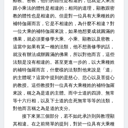
顯教、密教，他們的體性是相違的，也就是大乘法
跟小乘法的體性是相違的；相同的道理，顯教跟密
教的體性也是相違的。但是對一位具有大乘種姓的
補特伽羅而言，它是不相違的，為什麼不相違？對
一位大乘的補特伽羅來說，如果他想要成就圓滿的
佛果，就必須要修學大乘、小乘、顯教以及密教，
這當中如果有某一種的法類，他不想善修學的話，
就沒有辦法成辦圓滿的佛果，所以對他而言，這些
法類是沒有相違的。甚至更進一步的，以大乘種姓
的補特伽羅而言，什麼樣的法類對他來說是「道」
的主體呢？這當中提到的是慈心、悲心以及菩提心
的教授。這些教授對一位具有大乘種姓的補特伽羅
來說，稱之為是道的主體。而中士道的四諦、無常
等十六行相，以及下士道的念死無常等等的法類，
對他而言稱之為是道的支分。
接下來第三個部分，若不如此承許則與教理顯
其相違。在之前簡單的提到，對於一位具有大乘種