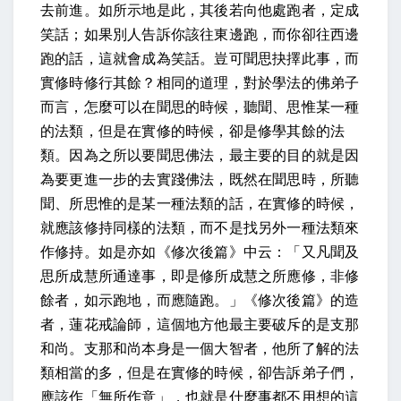
去前進。
如所示地是此，其後若向他處跑者，定成
笑話；
如果別人告訴你該往東邊跑，而你卻往西邊
跑的話，這就會成為笑話。
豈可聞思抉擇此事，而
實修時修行其餘？
相同的道理，對於學法的佛弟子
而言，怎麼可以在聞思的時候，聽聞、思惟某一種
的法類，但是在實修的時候，卻是修學其餘的法
類。因為之所以要聞思佛法，最主要的目的就是因
為要更進一步的去實踐佛法，既然在聞思時，所聽
聞、所思惟的是某一種法類的話，在實修的時候，
就應該修持同樣的法類，而不是找另外一種法類來
作修持。
如是亦如《修次後篇》中云：「又凡聞及
思所成慧所通達事，即是修所成慧之所應修，非修
餘者，如示跑地，而應隨跑。」
《修次後篇》的造
者，蓮花戒論師，這個地方他最主要破斥的是支那
和尚。支那和尚本身是一個大智者，他所了解的法
類相當的多，但是在實修的時候，卻告訴弟子們，
應該作「無所作意」，也就是什麼事都不用想的這