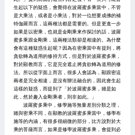
生起以下的疑惑，會覺得在波羅蜜多乘當中，不管
是大乘法，或者是小乘法，對於一位想要成佛的補
特伽羅而言，這兩種法都是需要的。但是更進一步
如果是以密乘，也就是金剛乘來作探討的話，波羅
蜜多乘跟金剛乘，這兩種法類卻是相違的。為什麼
會有這種疑惑生起呢？因為在密乘當中有提到，將
貪欲轉為道用的修持方式，但是對於波羅蜜多乘，
對於顯教而言，它是完全遮止將貪欲轉為道用的修
法。所以從字面上而言，很多人會認為，顯跟密這
兩者是完全相違，是沒有辦法融合的，因此會生起
這樣的疑惑，而提到了「於波羅蜜多乘，雖是如
此，然於趣入金剛乘者，則非如此。」
波羅蜜多乘中，修學施等無量差別分類之理，
雖與密乘不同，
在顯教的波羅蜜多乘當中，修學布
施等的內涵，有很多很細微的部分，比方說對於大
乘的菩薩而言，如果是修學波羅蜜多乘，會提到必