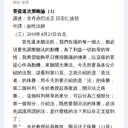
輯部 報導
菩提道次第略論（
3
）
講述：甘丹赤巴法王 日宗仁波切
中譯：如性法師
（三）
2010
年
4
月
21
日台北
首先還未聽法前，我們在場的每一個人，都必
須要先調整聽法的動機，為了利益一切如母的有
情，我希望能夠早日獲得圓滿的佛果，以這樣的菩
提心作為動機，來聽聞大乘法。今天所要為各位介
紹的法類，請看到第
11
頁。之前介紹的是「造法
者」的殊勝，而今天所要介紹的是「法」的殊勝，
第二個科判「令於教授起恭敬故，開示法之殊
勝」。這個科判簡單的來分，可以分為三個部分：
第一個部分，介紹法，既然要開示法的殊勝，必須
先認識所謂的法，是什麼樣的法？所以在正文提到
了：
甲二、令於教授起恭敬故，開示法之殊勝
（
11
頁）