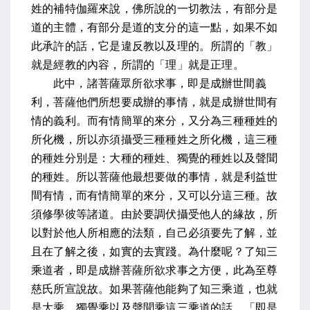
姓的補特伽羅來說，佛所說的一切教法，有部分是
道的主體，有部分是道的支分的這一點，如果不如
此承許的話，它是違反教以及理的。所謂的「教」
就是經教的內容，所謂的「理」就是正理。
此中，諸菩薩眾所欲求事，即是成辦世間義
利，
菩薩他們所想要成辦的事情，就是成辦世間有
情的義利。而有情簡單的來分，又分為三種種姓的
所化機，所以
亦須攝受三種種姓之所化機
，這三種
的種姓分別是：大種的種姓、獨覺的種姓以及聲聞
的種姓。所以菩薩他最想要做的事情，就是利益世
間有情，而有情簡單的來分，又可以分這三種。
故
須修學彼等諸道
。由於要調伏攝受他人的緣故，所
以對於他人所相應的法類，自己必須要先了解，並
且在了解之後，如實的去實踐。為什麼呢？
了知三
乘道者，即是成辦菩薩所欲求事之方便，此為至尊
慈氏所宣說故。
如果菩薩他能夠了知三乘道，也就
是大乘、獨覺乘以及聲聞乘這三乘道的話，「即是