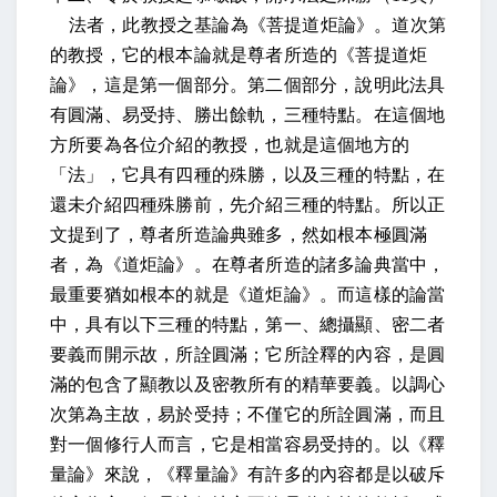
法者，此教授之基論為《菩提道炬論》。
道次第
的教授，它的根本論就是尊者所造的《菩提道炬
論》，這是第一個部分。第二個部分，說明此法具
有圓滿、易受持、勝出餘軌，三種特點。在這個地
方所要為各位介紹的教授，也就是這個地方的
「法」，它具有四種的殊勝，以及三種的特點，在
還未介紹四種殊勝前，先介紹三種的特點。所以正
文提到了，
尊者所造論典雖多，然如根本極圓滿
者，為《道炬論》。
在尊者所造的諸多論典當中，
最重要猶如根本的就是《道炬論》。而這樣的論當
中，具有以下三種的特點，第一、
總攝顯、密二者
要義而開示故，所詮圓滿；
它所詮釋的內容，是圓
滿的包含了顯教以及密教所有的精華要義。
以調心
次第為主故，易於受持；
不僅它的所詮圓滿，而且
對一個修行人而言，它是相當容易受持的。以《釋
量論》來說，《釋量論》有許多的內容都是以破斥