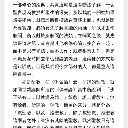
一部修心的論典，其實這就是沒有辦法了解，一切
聖言現為教授所產生的過失。所以我們一開始如果
想要學佛，就應該將目標放在實踐上面，也就是因
為要實踐，必須要先了解實踐的內涵，所以才去作
聽聞。所以對於所聽聞的法類，在聽聞之後，就應
該跟道次第，或者是其他的修心論典接合在一起，
而不是只有光聽，而不去作；或者很想去作，但是
不願意花時間去學習經論的內涵，這兩種的方式都
是錯誤的。但是我們現今大部分的人，都是墮入這
兩邊當中。
如是聖教，如《俱舍論》云，
所謂的聖教，就
如同世親論師所造的《俱舍論》當中所說到：
「佛
正法有二，以教證為體。」餘教、證二聖教外，無
有餘者。
所謂的「聖教」簡單的來分，就是分為
「教聖教」以及「證聖教」。除了教聖教、證聖教
這兩者之外，並沒有其餘的聖教。既然聖教只有這