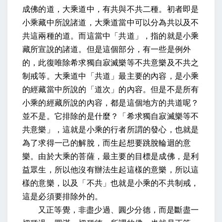
成佛的道，
大乘道中，有共與不共二種。初者即是
小乘藏中所說諸道，
大乘道當中可以分為共以及不
共這兩種的道。而這當中「共道」，指的就是小乘
藏所宣說的諸道。但是這個部分，有一些是例外
的，
此復唯除希求獨自寂滅樂等不共意樂及不共之
制戒等。
大乘道中「共道」最主要的內容，是小乘
的經藏當中所說的「道次」的內容。但是不是所有
小乘的經藏所說的內容，都是這個地方的共道呢？
並不是。它排除的是什麼？「希求獨自寂滅樂等不
共意樂」，這就是小乘的行者所謂的發心，也就是
為了求得一己的解脫，而生起想要跳脫輪迴的意
樂。由於大乘的菩薩，最主要的目標是成佛，是利
益眾生，所以他沒有辦法生起這樣的意樂，所以這
樣的意樂，以及「不共」也就是小乘的不共制戒，
這是必須要排除外的。
又正等覺，非盡少過、圓少分德，而是斷盡一