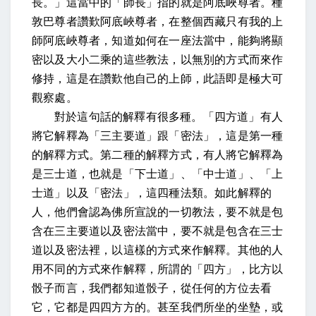
長。」
這當中的「師長」指的就是阿底峽尊者。種
敦巴尊者讚歎阿底峽尊者，在整個西藏只有我的上
師阿底峽尊者，知道如何在一座法當中，能夠將顯
密以及大小二乘的這些教法，以無別的方式而來作
修持，這是在讚歎他自己的上師，
此語即是極大可
觀察處。
對於這句話的解釋有很多種。「四方道」有人
將它解釋為「三主要道」跟「密法」，這是第一種
的解釋方式。第二種的解釋方式，有人將它解釋為
是三士道，也就是「下士道」、「中士道」、「上
士道」以及「密法」，這四種法類。如此解釋的
人，他們會認為佛所宣說的一切教法，要不就是包
含在三主要道以及密法當中，要不就是包含在三士
道以及密法裡，以這樣的方式來作解釋。其他的人
用不同的方式來作解釋，所謂的「四方」，比方以
骰子而言，我們都知道骰子，從任何的方位去看
它，它都是四四方方的。甚至我們所坐的坐墊，或