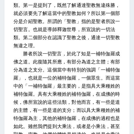
類。第一是提到了，既然了解通達聖教無違殊勝，
就必須要先了解這當中的聖教如何？所以第一個部
分是介紹聖教。所謂的「聖教」指的是聖者所說一
切聖言。也就是導師釋迦世尊，所宣說的一切法
類。第二個部分在認識了聖教之後，通達一切聖教
無違之理。
勝者所說一切聖言，於此了知是一補特伽羅成
佛之道。此復隨其所應，有部分為道之主體；有部
分為道之支分。
這個當中有特別的強調「一補特伽
羅」，也就是一位的補特伽羅，一個眾生。而這當
中的「一補特伽羅」最主要的，是指具大乘種姓的
補特伽羅。具有大乘種姓的補特伽羅，在成佛的時
候，佛所宣說的這些法類，對他而言，有一些是道
的主體，有一些是道的支分；而以具大乘種姓的補
特伽羅為主，其他的補特伽羅，在成佛的過程也是
如此。雖然我們提到大乘法，或者是小乘法，甚至