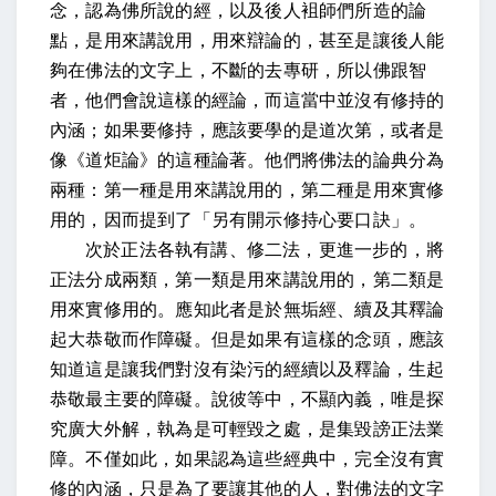
念，認為佛所說的經，以及後人袓師們所造的論
點，是用來講說用，用來辯論的，甚至是讓後人能
夠在佛法的文字上，不斷的去專研，所以佛跟智
者，他們會說這樣的經論，而這當中並沒有修持的
內涵；如果要修持，應該要學的是道次第，或者是
像《道炬論》的這種論著。他們將佛法的論典分為
兩種：第一種是用來講說用的，第二種是用來實修
用的，因而提到了「另有開示修持心要口訣」。
次於正法各執有講、修二法，
更進一步的，將
正法分成兩類，第一類是用來講說用的，第二類是
用來實修用的。
應知此者是於無垢經、續及其釋論
起大恭敬而作障礙。
但是如果有這樣的念頭，應該
知道這是讓我們對沒有染污的經續以及釋論，生起
恭敬最主要的障礙。
說彼等中，不顯內義，唯是探
究廣大外解，執為是可輕毀之處，是集毀謗正法業
障。
不僅如此，如果認為這些經典中，完全沒有實
修的內涵，只是為了要讓其他的人，對佛法的文字