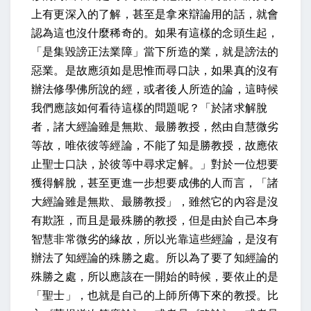
上有更深入的了解，甚至是拿來辯論用的話，就會
認為這也沒什麼稀奇的。如果有這樣的念頭生起，
「是集毀謗正法業障」當下所造的業，就是謗法的
惡業。
是故應須如是思惟而尋口訣，
如果真的沒有
辦法修學佛所說的經，或者後人所造的論，這時候
我們應該如何看待這樣的問題呢？「
於諸求解脫
者，諸大經論雖是無欺、最勝教授，然由自慧微劣
等故，唯依彼等經論，不能了知是勝教授，故應依
止聖士口訣，於彼等中尋求定解。」
對於一位想要
獲得解脫，甚至更進一步想要成佛的人而言，「諸
大經論雖是無欺、最勝教授」，雖然它的內容是沒
有欺誑，而且是最殊勝的教授，但是由於自己本身
智慧非常微劣的緣故，所以光靠這些經論，是沒有
辦法了知經論的殊勝之處。所以為了要了知經論的
殊勝之處，所以應該在一開始的時候，要依止的是
「聖士」，也就是自己的上師所傳下來的教授。比