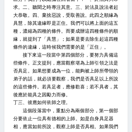
求
。二、
聽聞之時專注其意
。三、
於法及說法者起
大恭敬
。四、
棄捨惡說，受取善說
。
此四之順緣為
具慧，除其違緣即是正住
。我們可以將上面的這五
種，濃縮為四種的條件。而要成辦這四種條件的順
緣，就提到了「具慧」；如果是要去除生起這四種
條件的違緣，這時候我們需要的是「正住」。
接下來這一段當中第四個部分，要努力具備這
些條件。正文提到，
應當觀察堪為上師引領之法是
否具足
。如果想要成為一位，能夠被上師所帶領的
弟子的話，就必須要觀察，我們是否具足以上所說
的這些條件。
若具足者，應修歡喜；若不具者，其
後應於能具之因勵力而修。
丁三、彼應如何依師之理。
這個段落當中，重點分為兩個部分，第一個部
分要依止一位具有德相的上師。
如是自身具足器
相，應當如前所說，觀察上師是否具相
。如果我們