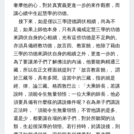
奢摩他的心，對於真實義更進一步的來作觀察，而
讓心續中生起慧學的功德。
接下來，
如是僅以三學證德調伏相續，尚為不
足
，如果上師他本身，只有具備戒定慧三學的功德
來調伏自身的心相續，光有這些功德是不足夠的。
亦須具備經教功德，故言
四、
教富饒
，他除了藉由
三學的功德來調伏自身的相續之外，更進一步的，
為了要讓弟子們了解佛法的內涵，他要能夠精通三
藏，所以在正文裡面就提到了「故言教富饒」。
謂
於三藏等，具有多聞
。這當中的三藏，指的就是
經、律、論三藏。
格西敦巴云：「大乘師長，若講
說時，須能令生無量領悟
；一位大乘的師長，他必
須要具備有什麼樣的講說條件呢？在為弟子們講說
正法時，「須能令生無量領悟」不管他講的是多、
還是少，都要讓在場的弟子們，對於所聽聞的法
類，生起很深厚的領悟。
若行持時，於講說後，則