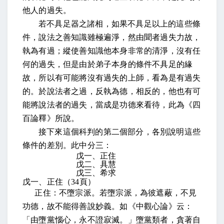
他人的過失。
若不具足器之諸相
，如果不具足以上的這些條
件，
說法之善知識雖極遍淨，然由聞者過失力故，
執為有過
；縱使善知識他本身非常的清淨，沒有任
何的過失，但是由於弟子本身的條件不具足的緣
故，所以有可能將沒有過失的上師，看為是有過失
的。
於說法者之過，反執為德
，相反的，他也有可
能將說法者的過失，當成是功德來看待，
此為《四
百論釋》所說。
接下來這個科判的第二個部分，各別說明這些
條件的差別。
此中分三：
戊一、正住
戊二、具慧
戊三、希求
戊一、正住
（
34
頁）
正住：不墮宗派。若墮宗派，為彼遮蔽，不見
功德，故不能得善說妙義。如《中觀心論》云：
「由墮黨惱心，永不證寂滅。」墮黨類者，貪著自