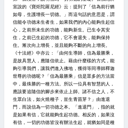
宣說的
《寶炬陀羅尼經》云：
提到了「
信為前行猶
如母，生護增長一切德
。」而這句話的意思是，
謂
信能令功德未生者生
，如果我們的內心能夠生起信
心，之前所未生的功德，能夠新生。
已生令其安
住
，之前已生起的功德，它不會退失，能夠保持
住。
漸次向上增長
，並且能夠不斷的向上增長。
《十法經》中亦云：「由何生導師，信為最勝乘，
是故具慧人，應隨信依止
。藉由什麼樣的方式，能
夠引導我們，讓我們進入佛地，獲得等同導師釋迦
世尊的功德呢？「信為最勝乘」信是眾多的方法當
中，最殊勝的一種方法。所以一位具有智慧的人，
應該要追隨信的腳步來依止上師。
諸不信之人，不
生眾白法，如火燒種子，豈生青苗芽？」由進退
門，而說信為一切功德之本
。「進退門」，指的就
是如果有信，它就能夠生起功德。相反的，如果沒
有信，一切的功德皆沒有辦法生起，就猶如同是種