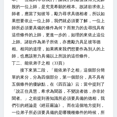
脫的一位上師，是究竟希願的根本。
故諸欲求依上
師者，應當了知彼等，勵力尋求具德相者
，所以如
果想要依止一位上師，我們就必須要了解，一位上
師所必須要具備的條件為何？而努力的去尋找具有
這些條件的上師，更進一步的，如理的來依止這位
上師。
諸欲作為弟子所依，亦應勵力具足彼等德
相
。相同的道理，如果將來我們想要作為別人的上
師，也應該努力具備以上所說的這些條件。
丁二、能依弟子之相
（
33
頁）
接下來第二段，「能依弟子之相」這個部分簡
單的來分，分為四個部分，第一個部分，具不具有
五個條件的優缺點，在
《四百論》云：
當中提到了
「說正住具慧，希求為聞器，不變說者德，亦非於
聞者。
」之前提到善知識所必須要具備的德相，我
們引的經論是《經莊嚴論》。而在這個地方提到，
一位弟子所必須要具備的是哪幾種條件的時候，所