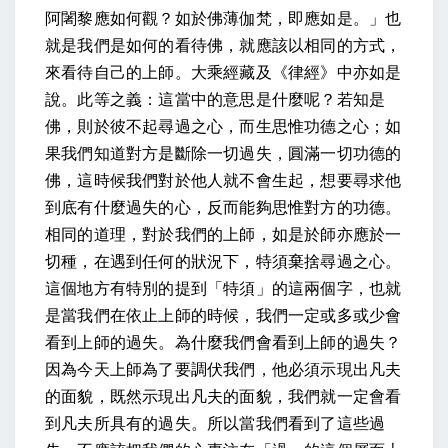
阿闍黎應如何觀？如於佛薄伽梵，即應如是。
」也
就是我們是如何的看待佛，就應該以相同的方式，
來看待自己的上師。
大乘經藏及《律經》中亦如是
說。此等之義
：這當中的意思是什麼呢？
若知是
佛，則於彼不起尋過之心，而生思惟功德之心
；如
果我們知道對方是斷除一切過失，圓滿一切功德的
佛，這時候我們對於他人就不會生起，想要尋求他
到底有什麼過失的心，反而能夠思惟對方的功德。
相同的道理，對於我們的上師，
如是於師亦應於一
切種
，在遇到任何的狀況下，
特須棄捨尋過之心
。
這個地方有特別的提到「特須」的這兩個字，也就
是當我們在依止上師的時候，我們一定或多或少會
看到上師的過失。為什麼我們會看到上師的過失？
因為今天上師為了要調伏我們，他必須示現出凡夫
的面貌，既然示現出凡夫的面貌，我們就一定會看
到凡夫所具有的過失。所以當我們看到了這些過