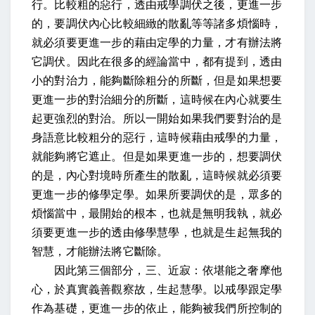
行。比較粗的惡行，透由戒學調伏之後，更進一步
的，要調伏內心比較細緻的散亂等等諸多煩惱時，
就必須要更進一步的藉由定學的力量，才有辦法將
它調伏。因此在很多的經論當中，都有提到，透由
小的對治力，能夠斷除粗分的所斷，但是如果想要
更進一步的對治細分的所斷，這時候在內心就要生
起更強烈的對治。所以一開始如果我們要對治的是
身語意比較粗分的惡行，這時候藉由戒學的力量，
就能夠將它遮止。但是如果更進一步的，想要調伏
的是，內心對境時所產生的散亂，這時候就必須要
更進一步的修學定學。如果所要調伏的是，眾多的
煩惱當中，最開始的根本，也就是無明我執，就必
須要更進一步的透由修學慧學，也就是生起無我的
智慧，才能辦法將它斷除。
因此第三個部分，三、
近寂：依堪能之奢摩他
心，於真實義善觀察故，生起慧學
。以戒學跟定學
作為基礎，更進一步的依止，能夠被我們所控制的