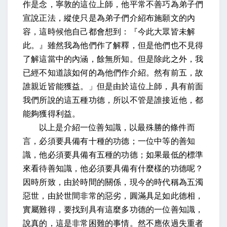
作是念
，寧敦的這位上師，他平常不善巧為弟子們
宣說正法，縱使只是為弟子們介紹布施願文的內
容，這時候他自己都會想到：
『今此大眾皆未解
此。』
雖然我為他們作了解釋，但是他們也不見得
了解這當中的內涵，
餘無所知
。但是除此之外，我
已經不知道該如何的為他們作介紹。
然有前五，故
誰親近皆能獲益。」
但是由於這位上師，具有前面
我們所說的這五種功德，所以不管是誰接近他，都
能夠獲得利益。
以上是介紹一位善知識，以最殊勝的條件而
言，必須要具備有十種的功德；一位中等的善知
識，他必須要具備有五種的功德；如果最低的標準
來看待善知識，他必須要具備有什麼樣的功德呢？
因時所致
，由於時間的關係，現今的時代稱為五濁
惡世，由於世間非常的惡劣，
圓滿具足如此德相，
實屬難得
，要找到具有這麼多功德的一位善知識，
說真的，這是非常困難的事情。
然不應依過失重者