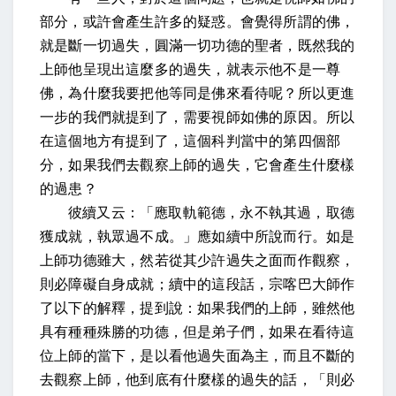
部分，或許會產生許多的疑惑。會覺得所謂的佛，
就是斷一切過失，圓滿一切功德的聖者，既然我的
上師他呈現出這麼多的過失，就表示他不是一尊
佛，為什麼我要把他等同是佛來看待呢？所以更進
一步的我們就提到了，需要視師如佛的原因。所以
在這個地方有提到了，這個科判當中的第四個部
分，如果我們去觀察上師的過失，它會產生什麼樣
的過患？
彼續又云：「應取軌範德，永不執其過，取德
獲成就，執眾過不成。」應如續中所說而行。如是
上師功德雖大，然若從其少許過失之面而作觀察，
則必障礙自身成就
；續中的這段話，宗喀巴大師作
了以下的解釋，提到說：如果我們的上師，雖然他
具有種種殊勝的功德，但是弟子們，如果在看待這
位上師的當下，是以看他過失面為主，而且不斷的
去觀察上師，他到底有什麼樣的過失的話，「則必