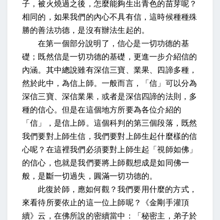
子，被火燒過之後，怎麼能夠生出青色的苗芽呢？
相同的，如果我們的內心不具有信，這時候種種殊
勝的善法功德，是沒有辦法生起的。
在第一個部分說明了，信心是一切功德的基
礎；既然信是一切功德的基礎，更進一步介紹信的
內涵。
其中總說雖有深信三寶、業果、四諦多種，
然於此中，為信上師
。一般而言，「信」可以分為
深信三寶、深信業果，或者是深信四諦的法則，多
種的信心。但是在這個地方所要為各位介紹的
「信」，是信上師。這個科判的第三個段落，既然
我們要對上師生信，我們要對上師生起什麼樣的信
心呢？在這裡我們必須要對上師生起「視師如佛」
的信心，也就是我們要將上師觀想成是如同佛一
般，是斷一切過失，圓滿一切功德的。
此復於師，應如何觀
？我們要用什麼的方式，
來看待所要依止的這一位上師呢？
《金剛手灌頂
續》云
，在佛所說的密續當中：
「秘密主，弟子於