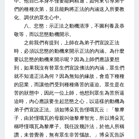
中
。他自己本身不僅要能夠精通，如何來引導弟子
們的種種次第，並且能夠將正法的內涵送入所要教
化、調伏的眾生心中。
八、
悲愍：示正法之動機清淨，不圖利養及恭
敬等，而以悲愍動機開示
。
之前我們有提到，上師在為弟子們宣說正法
時，必須以悲愍的動機來開示正法的內涵。為什麼
要以悲愍的動機來開示呢？因為上師們應該要想
到，如果我沒有替眾生們宣說佛法的內涵，眾生們
就不知道正法為何？因為無知的緣故，會造下種種
的惡業，而讓他們受到種種痛苦的逼迫。眾生是在
苦的狀態中，因此一位上師，他想到眾生為苦所逼
迫時，內心應該要生起悲愍之心，以這樣的動機為
弟子們宣說正法。
須如博朵瓦告慬哦瓦云：「黎摩
子
，由於慬哦瓦的母親叫做黎摩智光，所以博朵瓦
稱呼慬哦瓦為黎摩子。
我任說幾許法，於他人所稱
讚，未曾覺善，無有眾生非苦惱故
。」博朵瓦告訴