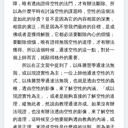
障，唯有透由證得空性的法門，才有辦法斷除。所
以為什麼平時在討論空性的課題時，空性的這個法
是如此的珍貴？並不是因為它的內容相當的深奧，
相當的廣泛，而是因為不管我們最終的目標，是成
佛或者是獲得解脫，它都必須要斷除內心的煩惱；
要斷除煩惱，唯有證得無我空性的道理，才有辦法
獲得。所以這個時候，通達空性的這一點，對於一
個上師而言，就顯得格外的重要。
所以在正文當中提到了，
以殊勝慧學通達法無
我，或以現證實性為主
；一位上師他通達空性的方
式，以殊勝慧學通達法無我，也就是透由空性的義
種，透由空性的影像，來了解空性的內涵。「或以
現證實性為主」，或者是能夠直接的了解空性的道
理，
縱無此者，然說由教理通達亦成
。如果沒有辦
法現證，也沒有辦法透由空性的影像，來了解空性
的道理，這時候至少他要能夠透由教典的內涵，或
者是正理，來證成空性是什麼樣的法類，而為弟子