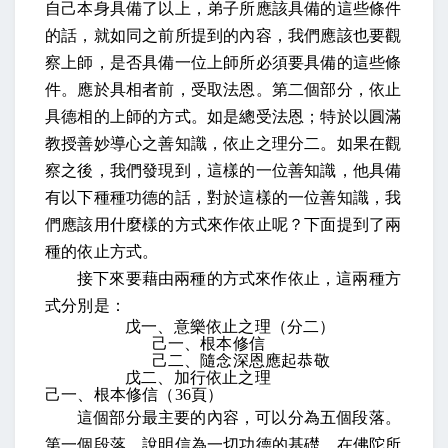
自己本身具備了以上，弟子所應該具備的這些條件
的話，就如同之前所提到的內容，我們應該也要觀
察上師，是否具備一位上師所必須要具備的這些條
件。
應於具相者前，受取法恩
。第二個部分，依止
具德相的上師的方式。
如是總受法恩；特於以圓
滿
教授善妙導心之善知識，依止之理分二
。如果在觀
察之後，我們發現到，這樣的一位善知識，他具備
有以下種種功德的話，對於這樣的一位善知識，我
們應該用什麼樣的方式來作依止呢？下面提到了兩
種的依止方式。
接下來要藉由兩種的方式來作依止，這兩種方
式分別是：
戊一、意樂依止之理（分二）
己一、根本修信
己二、隨念深恩應起恭敬
戊二、加行依止之理
己一、根本修信（
36
頁）
這個部分最主要的內容，可以分為五個段落。
第一個段落，說明信為一切功德的基礎。在佛陀所