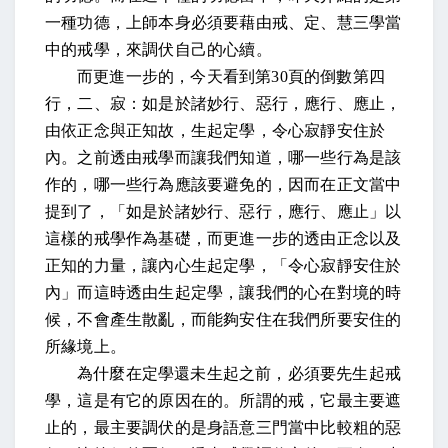
一種功德，上師本身必須要藉由戒、定、慧三學當
中的戒學，來調伏自己的心續。
而更進一步的，今天看到第
30
頁的倒數第四
行，二、
寂：如是於諸妙行、惡行，應行、應止，
由依正念與正知故，生起定學，令心寂靜安住於
內
。之前透由戒學而讓我們知道，哪一些行為是該
作的，哪一些行為應該要避免的，因而在正文當中
提到了，「如是於諸妙行、惡行，應行、應止」以
這樣的戒學作為基礎，而更進一步的透由正念以及
正知的力量，讓內心生起定學，「令心寂靜安住於
內」而這時透由生起定學，讓我們的心在對境的時
候，不會產生散亂，而能夠安住在我們所要安住的
所緣境上。
為什麼在定學還未生起之前，必
須要
先生起戒
學，這是有它的原因在的。所謂的戒，它最主要遮
止的，最主要調伏的是身語意三門當中比較粗的惡