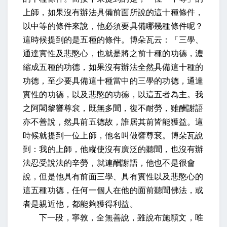
上師，如果沒有辦法具備前面所說的這十種條件，
以中等的條件來說，他必須要具備哪幾種條件呢？
這時候提到的是五種的條件。
博朵瓦云：「三學、
通達實性及悲愍心
，也就是將之前十種的功德，濃
縮成五種的功德，如果沒有辦法全然具備這十種的
功德，至少要具備這十種當中的三學的功德，通達
實性的功德，以及悲愍的功德，以這
五者為主
。
我
之阿闍黎響尊袞，既無多聞，復不耐勞，雖酬謝語
亦不善說，然具前五德故，誰居其前皆能獲益
。這
時候就提到一位上師，他名叫做響尊袞。博朵瓦說
到：我的上師，他縱使沒有廣泛的聽聞，也沒有辦
法忍受說法的辛勞，就連酬謝語，他也不是很會
說，但是他具有前面三學、具有實性以及悲愍心的
這五種功德，任何一個人在他的面前聽聞佛法，或
者是親近他，都能夠獲得利益。
下一段，
寧敦，全無善說，雖說布施願文，唯