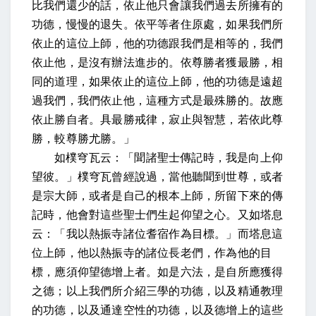
比我們還少的話，依止他只會讓我們過去所擁有的
功德，慢慢的退失。
依平等者住原處
，如果我們所
依止的這位上師，他的功德跟我們是相等的，我們
依止他，是沒有辦法進步的。
依尊勝者獲最勝
，相
同的道理，如果依止的這位上師，他的功德是遠超
過我們，我們依止他，這種方式是最殊勝的。
故應
依止勝自者。具最勝戒律，寂止與智慧，若依此尊
勝，較尊勝尤勝。
」
如樸穹瓦云：「聞諸聖士傳記時，我是向上仰
望彼。
」樸穹瓦曾經說過，當他聽聞到世尊，或者
是宗大師，或者是自己的根本上師，所留下來的傳
記時，他會對這些聖士們生起仰望之心。
又如塔息
云：「我以熱振寺諸位耆宿作為目標。
」而塔息這
位上師，他以熱振寺的諸位長老們，作為他的目
標，
應須仰望德增上者。如是六法，是自所應獲得
之德
；以上我們所介紹三學的功德，以及精通教理
的功德，以及通達空性的功德，以及德增上的這些