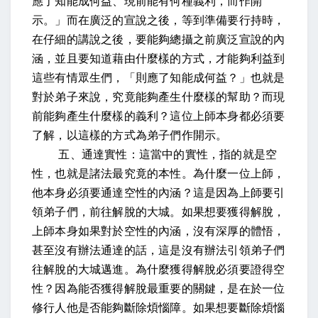
應了知能成何益、現前能有何種義利，而作開
示。
」而在廣泛的宣說之後，等到準備要行持時，
在仔細的講說之後，要能夠總攝之前廣泛宣說的內
涵，並且要知道藉由什麼樣的方式，才能夠利益到
這些有情眾生們，「則應了知能成何益？」也就是
對於弟子來說，究竟能夠產生什麼樣的幫助？而現
前能夠產生什麼樣的義利？這位上師本身都必須要
了解，以這樣的方式為弟子們作開示。
五、
通達實性
：這當中的實性，指的就是空
性，也就是諸法最究竟的本性。為什麼一位上師，
他本身必須要通達空性的內涵？這是因為上師要引
領弟子們，前往解脫的大城。如果想要獲得解脫，
上師本身如果對於空性的內涵，沒有深厚的體悟，
甚至沒有辦法通達的話，這是沒有辦法引領弟子們
往解脫的大城邁進。為什麼獲得解脫必須要證得空
性？因為能否獲得解脫最重要的關鍵，是在於一位
修行人他是否能夠斷除煩惱障。如果想要斷除煩惱