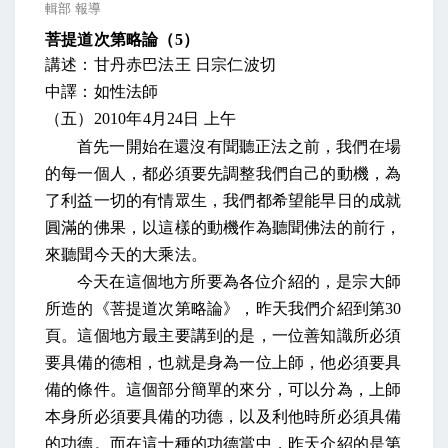
輯部 報導
菩提道次第略論（
5
）
講述：甘丹赤巴法王 日宗仁波切
中譯：如性法師
（五）
2010
年
4
月
24
日
上午
首先一開始在還沒有聞聽正法之前，我們在場
的每一個人，都必須要先調整我們自己的動機，為
了利益一切的有情眾生，我們都希望能早日的成就
圓滿的佛果，以這樣的動機作為聽聞佛法的前行，
來聽聞今天的大乘法。
今天在這個地方所要為各位介紹的，是宗大師
所造的《菩提道次第略論》，昨天我們介紹到第
30
頁。這個地方最主要講到的是，一位善知識所必須
要具備的德相，也就是身為一位上師，他必須要具
備的條件。這個部分簡單的來分，可以分為，上師
本身所必須要具備的功德，以及利他時所必須具備
的功德。而在這十種的功德當中，昨天介紹的是第