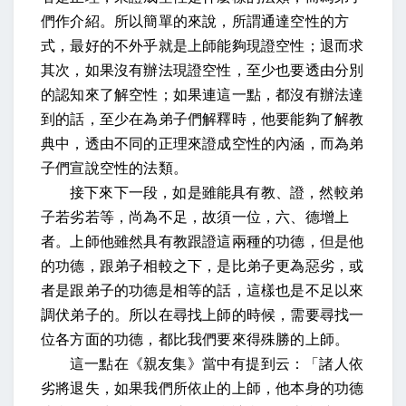
們作介紹。所以簡單的來說，所謂通達空性的方
式，最好的不外乎就是上師能夠現證空性；退而求
其次，如果沒有辦法現證空性，至少也要透由分別
的認知來了解空性；如果連這一點，都沒有辦法達
到的話，至少在為弟子們解釋時，他要能夠了解教
典中，透由不同的正理來證成空性的內涵，而為弟
子們宣說空性的法類。
接下來下一段，
如是雖能具有教、證，然較弟
子若劣若等，尚為不足，故須一位，
六、
德增上
者
。上師他雖然具有教跟證這兩種的功德，但是他
的功德，跟弟子相較之下，是比弟子更為惡劣，或
者是跟弟子的功德是相等的話，這樣也是不足以來
調伏弟子的。所以在尋找上師的時候，需要尋找一
位各方面的功德，都比我們要來得殊勝的上師。
這一點在
《親友集》
當中有提到
云：「諸人依
劣將退失
，如果我們所依止的上師，他本身的功德