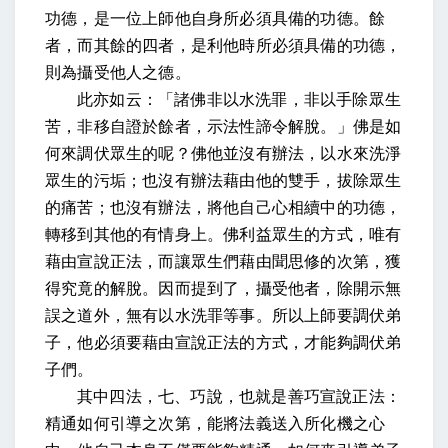
功德，是一位上師他自身所必須具備的功德。
餘
者
，而其餘的四者，是利他時所必須具備的功德，
則為攝受他人之德
。
此亦如云：「諸佛非以水洗罪，非以手除眾生
苦，非移自證於餘者，示法性諦令解脫。
」佛是如
何來調伏眾生的呢？佛他並沒有辦法，以水來洗淨
眾生的污垢；也沒有辦法藉由他的雙手，拔除眾生
的痛苦；也沒有辦法，將他自己心相續中的功德，
轉移到其他的有情身上。佛利益眾生的方式，唯有
藉由宣說正法，而讓眾生們藉由聞思修的次第，獲
得究竟的解脫。因而提到了，
攝受他者，除開示無
誤之道外，無有以水洗罪等事
。所以上師要調伏弟
子，他必須要藉由宣說正法的方式，才能夠調伏弟
子們。
其中四法，
七、
巧說
，也就是善巧宣說正法：
精通如何引導之次第，能將法義送入所化機之心