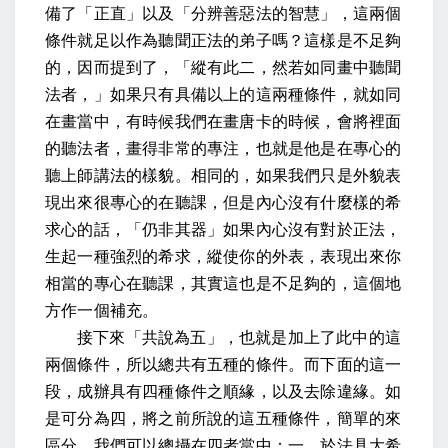
備了「正直」以及「分辨善惡法的智慧」，這兩個
條件就足以作為聽聞正法的弟子嗎？這樣是不足夠
的，因而提到了，「縱有此二，然若如同畫中聽聞
法者，」如果只有具備以上的這兩種條件，就如同
在畫當中，有時候我們在畫唐卡的時候，會將裡面
的聽法者，畫得非常的專注，也就是他是在專心的
聽上師講法的樣貌。相同的，如果我們只是外貌表
現出來很專心的在聽課，但是內心沒有什麼樣的希
求心的話，「仍非其器」如果內心沒有對於正法，
生起一種強烈的希求，縱使你的外表，表現出來你
相當的專心在聽課，其實這也是不足夠的，這個地
方作一個補充。
接下來「共說為五」，也就是加上了此中的這
兩個條件，所以總共有五種的條件。而下面的這一
段，成辦具有四種條件之順緣，以及去除違緣。
如
是可分為四
，將之前所說的這五種條件，簡單的來
區分，我們可以總攝在四者當中：一、
於法具大希