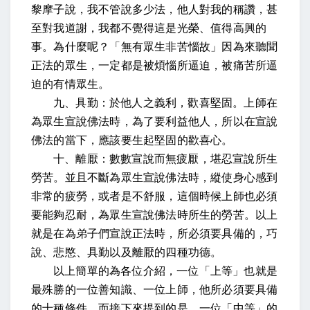
黎摩子說，我不管說多少法，他人對我的稱讚，甚
至對我道謝，我都不覺得這是光榮、值得高興的
事。為什麼呢？「無有眾生非苦惱故」因為來聽聞
正法的眾生，一定都是被煩惱所逼迫，被痛苦所逼
迫的有情眾生。
九、
具勤：於他人之義利，歡喜堅固
。上師在
為眾生宣說佛法時，為了要利益他人，所以在宣說
佛法的當下，應該要生起堅固的歡喜心。
十、
離厭：數數宣說而無疲厭，堪忍宣說所生
勞苦
。並且不斷為眾生宣說佛法時，縱使身心感到
非常的疲勞，或者是不舒服，這個時候上師也必須
要能夠忍耐，為眾生宣說佛法時所生的勞苦。以上
就是在為弟子們宣說正法時，所必須要具備的，巧
說、悲愍、具勤以及離厭的四種功德。
以上簡單的為各位介紹，一位「上等」也就是
最殊勝的一位善知識、一位上師，他所必須要具備
的十種條件。而接下來提到的是，一位「中等」的