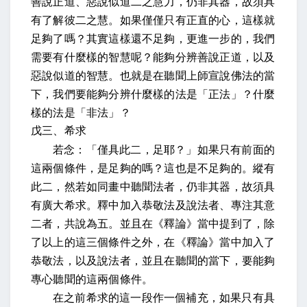
善說正道、惡說似道二之慧力，仍非其器，故須具
有了解彼二之慧
。如果僅僅只有正直的心，這樣就
足夠了嗎？其實這樣還不足夠，更進一步的，我們
需要有什麼樣的智慧呢？能夠分辨善說正道，以及
惡說似道的智慧。也就是在聽聞上師宣說佛法的當
下，我們要能夠分辨什麼樣的法是「正法」？什麼
樣的法是「非法」？
戊三、希求
若念：「僅具此二，足耶？
」如果只有前面的
這兩個條件，是足夠的嗎？這也是不足夠的。
縱有
此二，然若如同畫中聽聞法者，仍非其器，故須具
有廣大希求
。
釋中加入恭敬法及說法者、專注其意
二者，共說為五
。並且在《釋論》當中提到了，除
了以上的這三個條件之外，在《釋論》當中加入了
恭敬法，以及說法者，並且在聽聞的當下，要能夠
專心聽聞的這兩個條件。
在之前希求的這一段作一個補充，如果只有具