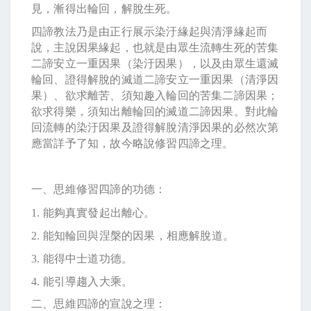
見，漸得出輪回，解脫生死。
四諦教法乃是由正行展示染汙緣起與清淨緣起而
說，主說因果緣起，也就是由眾生流轉生死的苦集
二諦安立一重因果（染汙因果），以及由眾生還滅
輪回、證得解脫的滅道二諦安立一重因果（清淨因
果）、欲求離苦、須知趣入輪回的苦集二諦因果；
欲求得樂，須知出離輪回的滅道二諦因果。對此輪
回流轉的染汙因果及證得解脫清淨因果的必然次第
應當詳予了知，故今略說修習四諦之理。
一、思維修習四諦的功德：
1.
能夠真實發起出離心。
2.
能知輪回與涅槃的因果，相應解脫道。
3.
能得中士道功德。
4.
能引導趨入大乘。
二、思維四諦的宣說之理：