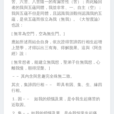
苦、六苦、八苦隨一的有漏苦性（苦）；而此輪回
者的我與五蘊同體，我並非常、一、自主（空）；
我與五蘊不但是同體，且認識我須觀待認識我的五
蘊，是依五蘊而假立為我（無我）。《大智度論》
也說：
[
無常為空門，空為無生門。
]
應如所述而結合自身，依次證得苦諦四行相生起增
上慧學，才得以出三有海、得解脫果。這與《阿含
經》說：
[
無常想者，能建立無我想，聖弟子住無我想，心
離我慢，順得涅槃。
]
－－ 其內含與意趣完全殊無二致。
其次，集諦四行相－－ 即具有因、集、生、緣四
行相。
１
.
因－－ 如我的煩惱及業，是令我生起痛苦的
近取因。
２
.
集－－ 如我的煩惱及業，是令我恒常生起痛