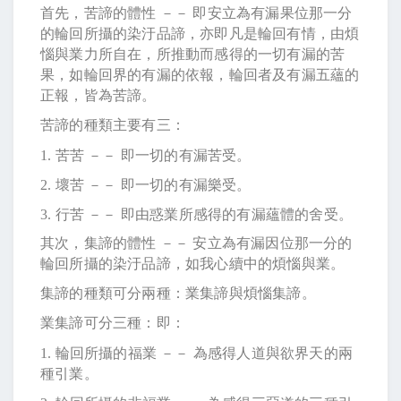
首先，苦諦的體性 －－ 即安立為有漏果位那一分
的輪回所攝的染汙品諦，亦即凡是輪回有情，由煩
惱與業力所自在，所推動而感得的一切有漏的苦
果，如輪回界的有漏的依報，輪回者及有漏五蘊的
正報，皆為苦諦。
苦諦的種類主要有三：
1.
苦苦 －－ 即一切的有漏苦受。
2.
壞苦 －－ 即一切的有漏樂受。
3.
行苦 －－ 即由惑業所感得的有漏蘊體的舍受。
其次，集諦的體性 －－ 安立為有漏因位那一分的
輪回所攝的染汙品諦，如我心續中的煩惱與業。
集諦的種類可分兩種：業集諦與煩惱集諦。
業集諦可分三種：即：
1.
輪回所攝的福業 －－ 為感得人道與欲界天的兩
種引業。