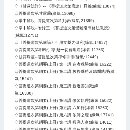
♤《甘露法洋》-- 《菩提道次第廣論》釋義(緣氣:13874)
♤菩提道次第甘露藏(緣氣:13098)
♤掌中解脫--菩提道次第科判表(緣氣:21399)
♤掌中解脫--附錄三 《菩提道次第體驗引導修法教授》
(緣氣:12791)
♤《菩提道次第廣論》引用文獻之研究(緣氣:14837)
♤菩提道次第明晰引導 趣一切智坦途(緣氣:11763)
♤甘露珠蔓--菩提道次第禪修手冊(緣氣:12449)
♤菩提道次第綱要(上冊) 第一講 造者殊勝(緣氣:16222)
♤菩提道次第綱要(上冊) 第二講 教授殊勝及聽聞軌理(緣
氣:15241)
♤菩提道次第綱要(上冊) 第三講 親近善知識(緣
氣:16338)
♤菩提道次第綱要(上冊) 第四講 修習軌理(緣氣:15022)
♤菩提道次第綱要(上冊) 第五講 六加行(緣氣:15260)
♤菩提道次第綱要(上冊) 第六講 依師之理 (緣氣:17741)
♤菩提道次第綱要(上冊) 第七講 暇滿人身(緣氣:14611)
♤菩提道次第綱要(上冊) 第八講 念死無常 (緣氣:14100)