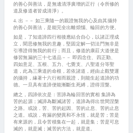
的善心與善法，是無邊清淨廣增的正行（令所修的
道及修道者皆成清淨）。
4.
出 －－ 如三乘隨一的親證無我的心及由其攝持
的善心與善法，是能完全出離煩惱、輪回的方便。
如是，了知道諦四行相後應結合自心，以諸正理成
立，聞思修無我的意趣，堅固定解一切法門無非是
引導證得無我的前行；而且，修道的康莊大道便是
修習無漏的三十七道品－－ 即四念住、四正勤、
四如意足、五根、五力、七覺支、八聖道分等聖
道，此為三乘道的命根，若依諸道，經由止觀雙運
的攝持，緣著十六行相而親證，則能生起道諦的功
德。一旦具有道諦便能漸斷生死縛，證得涅槃。
總之，四諦依次是：苦諦為輪回苦的實相 集諦為
苦的起源；滅諦為斷滅諸苦，道諦為得出世間涅槃
之路。或說，苦、苦的起因、苦的止息、苦的止息
之道。或說，有漏的變異和不永恆，就是苦；苦是
有來源的，且令苦積集在一起，就是集；苦是可息
滅的，就是滅；滅苦的方法，就是道。