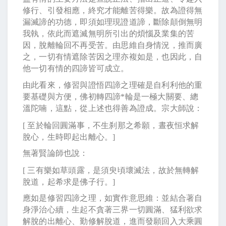
修行、引發相應，終究才能離苦得樂。故為證得無
漏滅諦的功德，即須如理現證道諦，斷除顛倒無明
我執，依此而遮滅無明所引出的煩惱及業集的苦
因，脫離輪回不再受苦。由思維自身情況，推而廣
之，一切有情遮除苦因之理亦複如是，也因此，自
他一切有情的四諦皆可成立。
由此看來，修習與證悟四諦之理確是自利利他的重
要基礎與方便，佛初轉四諦
*
輪是一極大關要、總
溫陀喃，這點，從上述也得善為證成。宗大師說：
[
至於輪回圓滿事，不生刹那之希願，晝夜恒求解
脫心，生時即起出離心。
]
無著賢論師也說：
[
三有樂如草頭露，是須臾頃壞滅法，故於無轉解
脫道，起希求是佛子行。
]
應如是修習四諦之理，如實作意思維：並結合著自
身淨治心續，生起不貪著三界一切圓滿、猛利欲求
解脫的出離心、勤修解脫道，進而發願回入大乘圓