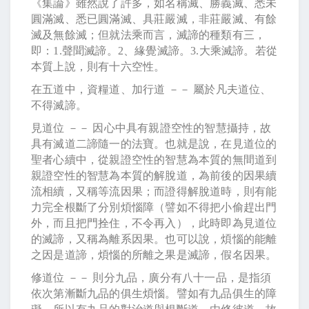
《集論》雖然說了許多，如名稱滅、勝義滅、悉未
圓滿滅、悉已圓滿滅、具莊嚴滅，非莊嚴滅、有餘
滅及無餘滅；但就法乘而言，滅諦的種類有三，
即：
1.
聲聞滅諦。
2
、緣覺滅諦。
3.
大乘滅諦。若從
本質上說，則有十六空性。
在五道中，資糧道、加行道 －－ 屬於凡夫道位、
不得滅諦。
見道位 －－ 因心中具有親證空性的智慧攝持，故
具有滅道二諦隨一的法寶。也就是說，在見道位的
聖者心續中，從親證空性的智慧為本質的無間道到
親證空性的智慧為本質的解脫道，為前後的因果續
流相續，又稱等流因果；而證得解脫道時，則有能
力完全根斷了分別煩惱障（譬如不得把小偷趕出門
外，而且把門拴住，不令再入），此時即為見道位
的滅諦，又稱為離系因果。也可以說，煩惱的能離
之因是道諦，煩惱的所離之果是滅諦，假名因果。
修道位 －－ 則分九品，廣分有八十一品，是指須
依次第漸斷九品的俱生煩惱。譬如有九品俱生的障