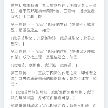
世尊初成佛時四十九天聖默然住，後由大梵天王請
法，遂于鹿野苑初轉四諦
*
輪、三勸轉（指佛重覆
宣說）十二相，即：
第一勸轉 －－ 宣說了四諦的本質（即體性）或實
況，是基位建立，如雲：
[
此是苦聖諦，此是集聖諦，此是滅聖諦，此是道
聖諦。
]
第二勸轉 －－ 宣說了四諦的作用（即修習之理或
作業）或取捨之理，是道位建立，如雲：
[
應知苦、應斷集、應證滅、應修道。
]
第三勸轉－－ 宣說了四諦的作用之果（即修習之
果）或去除緣著四諦的顛倒執著，是果位建立，如
雲：
[
應知苦而無苦可知，應斷集而無集可斷，應證
滅而無滅可證，應修道而無道可修。
]
如是重覆對諸比丘宣說四諦之義，就是三勸轉；而