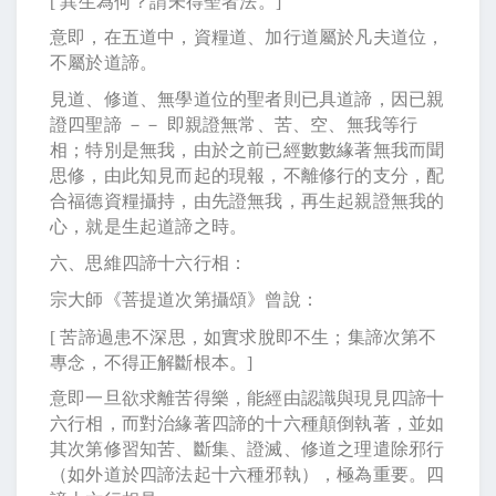
[
異生為何？謂未得聖者法。
]
意即，在五道中，資糧道、加行道屬於凡夫道位，
不屬於道諦。
見道、修道、無學道位的聖者則已具道諦，因已親
證四聖諦 －－ 即親證無常、苦、空、無我等行
相；特別是無我，由於之前已經數數緣著無我而聞
思修，由此知見而起的現報，不離修行的支分，配
合福德資糧攝持，由先證無我，再生起親證無我的
心，就是生起道諦之時。
六、思維四諦十六行相：
宗大師《菩提道次第攝頌》曾說：
[
苦諦過患不深思，如實求脫即不生；集諦次第不
專念，不得正解斷根本。
]
意即一旦欲求離苦得樂，能經由認識與現見四諦十
六行相，而對治緣著四諦的十六種顛倒執著，並如
其次第修習知苦、斷集、證滅、修道之理遣除邪行
（如外道於四諦法起十六種邪執），極為重要。四