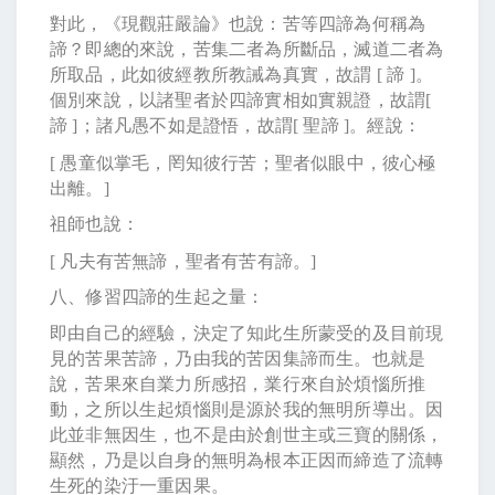
對此，《現觀莊嚴論》也說：苦等四諦為何稱為
諦？即總的來說，苦集二者為所斷品，滅道二者為
所取品，此如彼經教所教誡為真實，故謂
[
諦
]
。
個別來說，以諸聖者於四諦實相如實親證，故謂
[
諦
]
；諸凡愚不如是證悟，故謂
[
聖諦
]
。經說：
[
愚童似掌毛，罔知彼行苦；聖者似眼中，彼心極
出離。
]
祖師也說：
[
凡夫有苦無諦，聖者有苦有諦。
]
八、修習四諦的生起之量：
即由自己的經驗，決定了知此生所蒙受的及目前現
見的苦果苦諦，乃由我的苦因集諦而生。也就是
說，苦果來自業力所感招，業行來自於煩惱所推
動，之所以生起煩惱則是源於我的無明所導出。因
此並非無因生，也不是由於創世主或三寶的關係，
顯然，乃是以自身的無明為根本正因而締造了流轉
生死的染汙一重因果。