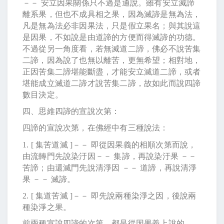
－－ 安立因果關係只不過是通說。雖有安立滅諦
離系果，但也不成具相之果，因為滅諦是無為法，
凡是無為法必非因果法，只是假立果名；與其說這
是因果，不如說是由道諦的方便而得滅諦的功德。
不過從另一角度看，若無滅道二諦，佛必不說苦集
二諦，因為說了也無以離苦，更無希望；相對地，
正因苦集二諦堪能斷盡，才能安立滅道二諦，或者
堪能成立滅道二諦才說苦集二諦，故如此而說四諦
數目決定。
四、思維四諦的宣說次第：
四諦的宣說次第，在佛經中有三種說法：
1. [
集苦道滅
]
－－ 即從因果義的相順次第而說，
由流轉門先說染汙因－－ 集諦，再說染汙果 －－
苦諦；由還滅門先說清淨因 －－ 道諦，再說清淨
果 －－ 滅諦。
2. [
集道苦滅
]
－－ 即先說兩種染淨之因，後說兩
種染淨之果。
前兩種宣說四諦的次第，都是從因果義上說的。