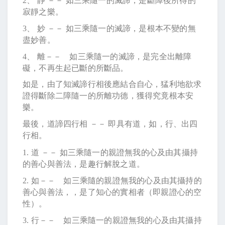
2
、 靜 －－ 如三乘隨一的滅諦，是斷障後所得的
寂靜之樂。
3
、 妙 －－ 如三乘隨一的滅諦，是根本不變的無
盡妙善。
4
、 離－－ 如三乘隨一的滅諦，是完全出離障
礙，不再生起已斷的所斷品。
如是，由了知滅諦行相後應結合自心，猛利地欲求
證得斷除二障隨一的所離功德，獲得究竟根本安
樂。
最後，道諦四行相 －－ 即具有道，如，行、出四
行相。
1.
道 －－ 如三乘隨一的親證無我的心及由其攝持
的善心與善法，是趣行解脫之道。
2.
如－－ 如三乘隨的親證無我的心及由其攝持的
善心與善法，，是了知心的實相者（即親證心的空
性）。
3.
行－－ 如三乘隨一的親證無我的心及由其攝持