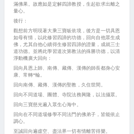
滿佛果。故應如是定
解四諦
教授，生起欲求出離之
量心。
後行：
觀想前方明現著大乘三寶皈依境，後方是一切具恩
如母有情，以此修習四諦的功德，回向自他眾生成
佛，尤其自他心續得生修習四諦的證量，成就三士
道功德。並將此學習道次第教法的殊勝功德，以清
淨動機廣大回向：
回向具恩上師、南傳、藏傳、漢傳的師長都身心安
康、常轉
*
輪。
回向南傳、藏傳、漢傳的聖教，久住世間。
回向不同道場、團體、寺院法務興隆，以法攝眾。
回向三寶慈光遍入眾生心海中。
回向在不同道場修學不同法門的佛弟子，皆能依止
調心。
至誠回向遍虛空、盡法界一切有情離苦得樂。