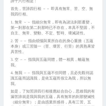
諦十六行相是：
首先，苦諦四行相 －－ 即具有無常、苦、空、無
我四行相。
1.
無常 －－ 指細分無常，即有為諸法刹那遷變，
第一刹那在第二刹那時已不存在，本具不堅固，不
自主、無常、變動、不定、暫時、壞滅諸性。
2.
苦 －－ 指由煩惱與業所自在的身心重擔（五蘊
本身）或三苦隨一（苦、壞苦、行苦）的異熟果皆
具苦性。
3.
空 －－ 指我與五蘊同體，體一相異，離蘊無
我。
4.
無我 －－ 指我與五蘊不但同體，且必先觀待認
識五蘊而認識我，是依五蘊而假立為我，所以無
我。
如是，了知苦諦四行相後應結合自心，思維我的有
漏苦諦就是我與我的五蘊，具有無常的刹那變滅性
（細分無常）；是由惑業所感得，具有三苦、五