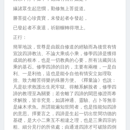
緣諸眾生起悲憫，勤修無上菩提道。
勝菩提心珍貴寶，未發起者令發起，
已發起者不衰退，祈願輾轉得增上。
正行：
簡單地說，世尊是由親自修道的經驗而為後世有情
宣說四諦教法、不論大乘或小乘，修學四諦是獲得
成就的根本，也是一切教典的心要，所有法藏與法
乘的基石。修學四諦的目的，主要有兩種，一是自
利、一是利他，這也是能令自他有情安立如理取
捨、致力離苦得樂的殊勝方便。《釋量論》也說：
凡是欲求救護出生死牢獄、得離系解脫者，修學四
諦的教理至為關要；若舍離了四諦的聞思修證而希
求解脫，皆非究竟，如講神通、靈驗、占卜等無非
是緣木求魚。所謂能遍知世間者，也是指能知四諦
的意思。擇要言之，四諦是生起一切出世間功德的
基礎，是大小二乘互不相違之理，也是三乘四宗的
粗、細分見行的所依處；由通達四諦才可破除四倒