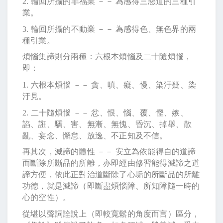
2.
輪回所攝的非福業 －－ 為感得三惡道的三種引
業。
3.
輪回所攝的不動業 －－ 為感得色、無色界的兩
種引業。
煩惱集諦則分兩種：六根本煩惱及二十隨煩惱，
即：
1.
六根本煩惱 －－ 貪、嗔、癡、慢、染汙疑、染
汙見。
2.
二十隨煩惱 －－ 忿、恨、惱、覆、慳、嫉、
諂、誑、驕、害、無漸、無愧、昏沉、掉舉、散
亂、妄念、懈怠、放逸、不正知及不信。
再其次，滅諦的體性 －－ 安立為依能得自的道諦
而斷除所斷品的所離，亦即經由修習能得滅諦之道
諦方便，依此正對治道斷除了心垢的所斷品的所離
功德，就是滅諦（即斷盡煩惱障、所知障隨一時的
心的空性）。
從堪以聲詞詮說上（即較寬鬆的角度而言）區分，