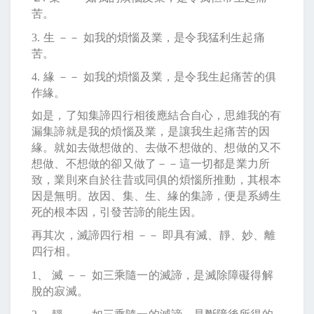
苦。
3.
生 －－ 如我的煩惱及業，是令我猛利生起痛
苦。
4.
緣 －－ 如我的煩惱及業，是令我生起痛苦的俱
作緣。
如是，了知集諦四行相後應結合自心，思維我的有
漏集諦就是我的煩惱及業，是讓我生起痛苦的因
緣。就如去做想做的、去做不想做的、想做的又不
想做、不想做的卻又做了－－這一切都是業力所
致，業則來自於往昔或同俱的煩惱所推動，其根本
因是無明。故因、集、生、緣的集諦，便是系縛生
死的根本因，引發苦諦的能生因。
再其次，滅諦四行相 －－ 即具有滅、靜、妙、離
四行相。
1
、 滅 －－ 如三乘隨一的滅諦，是滅除障礙得解
脫的寂滅。