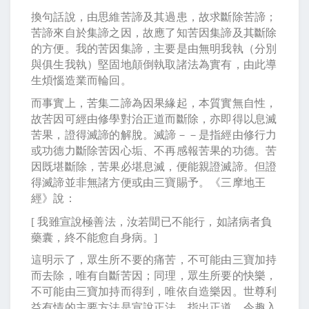
換句話說，由思維苦諦及其過患，故求斷除苦諦；
苦諦來自於集諦之因，故應了知苦因集諦及其斷除
的方便。我的苦因集諦，主要是由無明我執（分別
與俱生我執）堅固地顛倒執取諸法為實有，由此導
生煩惱造業而輪回。
而事實上，苦集二諦為因果緣起，本質實無自性，
故苦因可經由修學對治正道而斷除，亦即得以息滅
苦果，證得滅諦的解脫。滅諦－－是指經由修行力
或功德力斷除苦因心垢、不再感報苦果的功德。苦
因既堪斷除，苦果必堪息滅，便能親證滅諦。但證
得滅諦並非無諸方便或由三寶賜予。《三摩地王
經》說：
[
我雖宣說極善法，汝若聞已不能行，如諸病者負
藥囊，終不能愈自身病。
]
這明示了，眾生所不要的痛苦，不可能由三寶加持
而去除，唯有自斷苦因；同理，眾生所要的快樂，
不可能由三寶加持而得到，唯依自造樂因。世尊利
益有情的主要方法是宣說正法、指出正道、令趣入