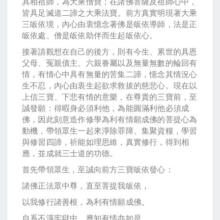
具相祖師，為大乘僧寶；在諸佛菩薩及祖師心中，
皆具足滅道二諦之大乘法寶。前方真實明現著大乘
三皈依境，內心由衷憶念著佛是皈依導師，法是正
皈依處、僧是皈依助伴而生起皈依心。
接著請觀想在自己的後方，則有今生、累世的具恩
父母、冤親債主、六親眷屬以及無量無數的輪回有
情，有情心中具有無量的苦集二諦，憶念其情況心
生不忍，內心由衷生起欲求救拔的慈悲心。現在以
上信三寶、下悲有情的意樂，在尊貴的三寶前，至
誠發願：得暇身必須利他，為能圓滿利他必須成
佛，因此刻意造作修學為利有情願成佛的菩提心為
動機，帶領眾生一起來淨除罪障、集聚資糧，學習
與修習四諦，祈能如理思維，真實修行，得到相
應，並成就三士道的功德。
首先帶領眾生，至誠向前方三寶皈依發心：
諸佛正法眾中尊，直至菩提我皈依，
以我修行諸善根，為利有情願成佛。
自系不淨牢獄中，應知有情亦如是，