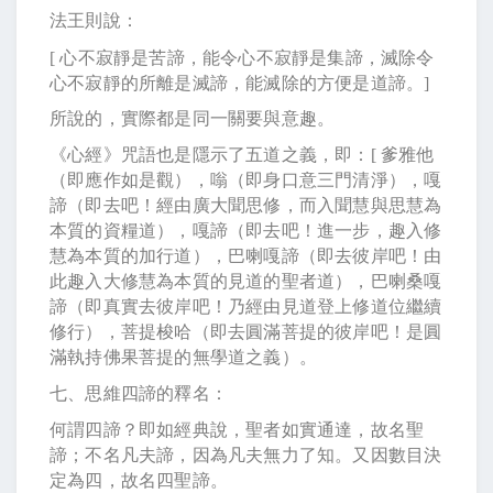
法王則說：
[
心不寂靜是苦諦，能令心不寂靜是集諦，滅除令
心不寂靜的所離是滅諦，能滅除的方便是道諦。
]
所說的，實際都是同一關要與意趣。
《心經》咒語也是隱示了五道之義，即：
[
爹雅他
（即應作如是觀），嗡（即身口意三門清淨），嘎
諦（即去吧！經由廣大聞思修，而入聞慧與思慧為
本質的資糧道），嘎諦（即去吧！進一步，趣入修
慧為本質的加行道），巴喇嘎諦（即去彼岸吧！由
此趣入大修慧為本質的見道的聖者道），巴喇桑嘎
諦（即真實去彼岸吧！乃經由見道登上修道位繼續
修行），菩提梭哈（即去圓滿菩提的彼岸吧！是圓
滿執持佛果菩提的無學道之義）。
七、思維四諦的釋名：
何謂四諦？即如經典說，聖者如實通達，故名聖
諦；不名凡夫諦，因為凡夫無力了知。又因數目決
定為四，故名四聖諦。