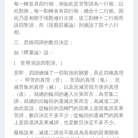
每一轉皆具四行相，例如此是苦聖諦為一行相，以
此類推，每一勸轉各有四行相，總合十二行相。因
此乃是相順于現觀修行次第，從三勸轉十二行相而
說四聖諦，而《現觀莊嚴論》則廣說了四十八行
相。
三、思維四諦的數目決定：
如《釋量論》說：
[
世尊演說四聖諦。
]
意即，四諦總攝了一切取捨的關要，具足四種真理
－－ 即苦的真理（苦）、苦因的真理（集）、息
滅苦集的真理（滅）、以及息滅苦因方便的真理
（道）。就總的輪回的趣入次第而言，為苦集二
諦；就總的出輪回的還滅次第而言，為滅道二諦。
故此當說，從輪回的流轉門的因果上是因集謗及果
苦諦，數目決定不多不少；從輪回的還滅門的因果
上是因道諦及果滅諦，也是數目決定不多不少。
嚴格說來，滅道二諦並不能成為具相的因果關係