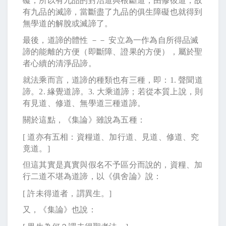
礙，所以有九品的對治道與根斷道，由修彼道，故
有九品的滅諦，當斷盡了九品的俱生障礙也就得到
無學道的解脫或滅諦了。
最後，道諦的體性 －－ 安立為一作為自所得品滅
諦的能離的方便（即斷障、證果的方便），屬於聖
者心續的清淨品諦。
就法乘而言，道諦的種類也有三種，即：
1.
聲聞道
諦。
2.
緣覺道諦。
3.
大乘道諦；若從本質上說，則
有見道、修道、無學道三種道諦。
關於這點，《集論》雖說為五種：
[
道亦有五相：資糧道、加行道、見道、修道、究
竟道。
]
但這其實是真實與假名不予區分而說的，資糧、加
行二道不堪為道諦，以《俱舍論》說：
[
許未得道者，謂異生。
]
又，《集論》也說：