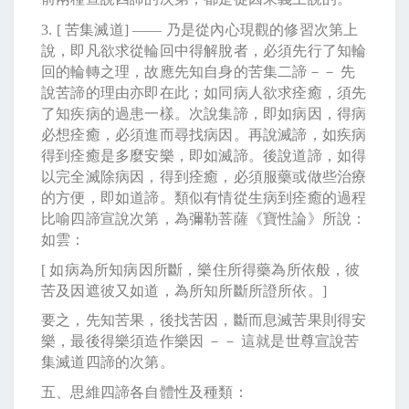
3. [
苦集滅道
] ――
乃是從內心現觀的修習次第上
說，即凡欲求從輪回中得解脫者，必須先行了知輪
回的輪轉之理，故應先知自身的苦集二諦－－ 先
說苦諦的理由亦即在此；如同病人欲求痊癒，須先
了知疾病的過患一樣。次說集諦，即如病因，得病
必想痊癒，必須進而尋找病因。再說滅諦，如疾病
得到痊癒是多麼安樂，即如滅諦。後說道諦，如得
以完全滅除病因，得到痊癒，必須服藥或做些治療
的方便，即如道諦。類似有情從生病到痊癒的過程
比喻四諦宣說次第，為彌勒菩薩《寶性論》所說：
如雲：
[
如病為所知病因所斷，樂住所得藥為所依般，彼
苦及因遮彼又如道，為所知所斷所證所依。
]
要之，先知苦果，後找苦因，斷而息滅苦果則得安
樂，最後得樂須造作樂因 －－ 這就是世尊宣說苦
集滅道四諦的次第。
五、思維四諦各自體性及種類：