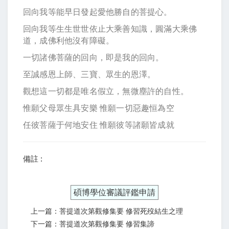
回向我等能早日發起愛他勝自的菩提心。
回向我等生生世世依止大乘善知識，圓滿大乘佛
道，成佛利他沒有障礙。
一切諸佛菩薩的回向，即是我的回向。
至誠感恩上師、三寶、眾生的恩澤。
觀想這一切都是唯名假立，無微塵許的自性。
惟願父母眾生具安樂 惟願一切惡趣恒為空
任彼菩薩于何地安住 惟願彼等諸願皆成就
備註 :
碩博學位審議評鑑申請
上一篇：菩提道次第觀修集要 修習死歿結生之理
下一篇：菩提道次第觀修集要 修習集諦