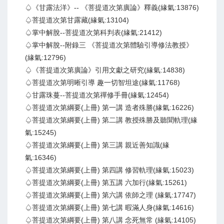
♤《甘露法洋》-- 《菩提道次第廣論》釋義(緣氣:13876)
♤菩提道次第甘露藏(緣氣:13104)
♤掌中解脫--菩提道次第科判表(緣氣:21412)
♤掌中解脫--附錄三 《菩提道次第體驗引導修法教授》
(緣氣:12796)
♤《菩提道次第廣論》引用文獻之研究(緣氣:14838)
♤菩提道次第明晰引導 趣一切智坦途(緣氣:11768)
♤甘露珠蔓--菩提道次第禪修手冊(緣氣:12454)
♤菩提道次第綱要(上冊) 第一講 造者殊勝(緣氣:16226)
♤菩提道次第綱要(上冊) 第二講 教授殊勝及聽聞軌理(緣
氣:15245)
♤菩提道次第綱要(上冊) 第三講 親近善知識(緣
氣:16346)
♤菩提道次第綱要(上冊) 第四講 修習軌理(緣氣:15023)
♤菩提道次第綱要(上冊) 第五講 六加行(緣氣:15261)
♤菩提道次第綱要(上冊) 第六講 依師之理 (緣氣:17747)
♤菩提道次第綱要(上冊) 第七講 暇滿人身(緣氣:14616)
♤菩提道次第綱要(上冊) 第八講 念死無常 (緣氣:14105)