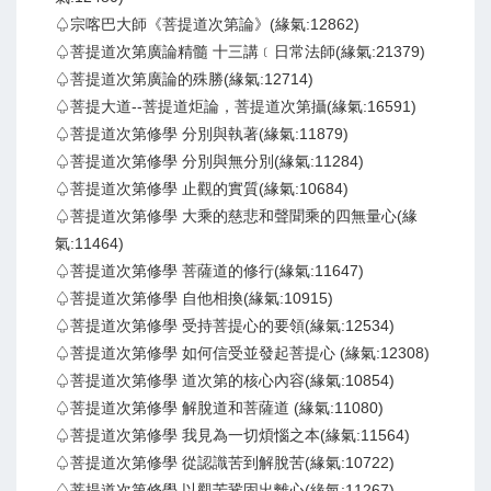
♤宗喀巴大師《菩提道次第論》(緣氣:12862)
♤菩提道次第廣論精髓 十三講﹝日常法師(緣氣:21379)
♤菩提道次第廣論的殊勝(緣氣:12714)
♤菩提大道--菩提道炬論，菩提道次第攝(緣氣:16591)
♤菩提道次第修學 分別與執著(緣氣:11879)
♤菩提道次第修學 分別與無分別(緣氣:11284)
♤菩提道次第修學 止觀的實質(緣氣:10684)
♤菩提道次第修學 大乘的慈悲和聲聞乘的四無量心(緣
氣:11464)
♤菩提道次第修學 菩薩道的修行(緣氣:11647)
♤菩提道次第修學 自他相換(緣氣:10915)
♤菩提道次第修學 受持菩提心的要領(緣氣:12534)
♤菩提道次第修學 如何信受並發起菩提心 (緣氣:12308)
♤菩提道次第修學 道次第的核心內容(緣氣:10854)
♤菩提道次第修學 解脫道和菩薩道 (緣氣:11080)
♤菩提道次第修學 我見為一切煩惱之本(緣氣:11564)
♤菩提道次第修學 從認識苦到解脫苦(緣氣:10722)
♤菩提道次第修學 以觀苦鞏固出離心(緣氣:11267)