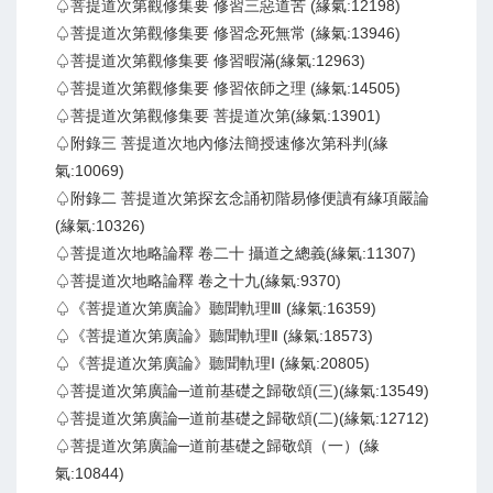
♤菩提道次第觀修集要 修習三惡道苦 (緣氣:12198)
♤菩提道次第觀修集要 修習念死無常 (緣氣:13946)
♤菩提道次第觀修集要 修習暇滿(緣氣:12963)
♤菩提道次第觀修集要 修習依師之理 (緣氣:14505)
♤菩提道次第觀修集要 菩提道次第(緣氣:13901)
♤附錄三 菩提道次地內修法簡授速修次第科判(緣
氣:10069)
♤附錄二 菩提道次第探玄念誦初階易修便讀有緣項嚴論
(緣氣:10326)
♤菩提道次地略論釋 卷二十 攝道之總義(緣氣:11307)
♤菩提道次地略論釋 卷之十九(緣氣:9370)
♤《菩提道次第廣論》聽聞軌理Ⅲ (緣氣:16359)
♤《菩提道次第廣論》聽聞軌理Ⅱ (緣氣:18573)
♤《菩提道次第廣論》聽聞軌理Ⅰ (緣氣:20805)
♤菩提道次第廣論─道前基礎之歸敬頌(三)(緣氣:13549)
♤菩提道次第廣論─道前基礎之歸敬頌(二)(緣氣:12712)
♤菩提道次第廣論─道前基礎之歸敬頌（一）(緣
氣:10844)