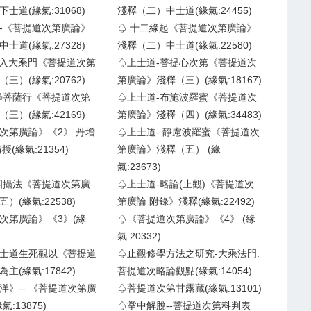
士道(緣氣:31068)
淺釋（二）中士道(緣氣:24455)
-《菩提道次第廣論》
♤ 十二緣起《菩提道次第廣論》
士道(緣氣:27328)
淺釋（二）中士道(緣氣:22580)
 -入大乘門《菩提道次第
♤上士道-菩提心次第《菩提道次
三）(緣氣:20762)
第廣論》淺釋（三）(緣氣:18167)
學菩薩行《菩提道次第
♤上士道-布施波羅蜜《菩提道次
三）(緣氣:42169)
第廣論》淺釋（四）(緣氣:34483)
次第廣論》《2》 丹增
♤上士道- 靜慮波羅蜜《菩提道次
(緣氣:21354)
第廣論》淺釋（五） (緣
氣:23673)
四攝法《菩提道次第廣
♤上士道-略論(止觀)《菩提道次
）(緣氣:22538)
第廣論 附錄》淺釋(緣氣:22492)
次第廣論》《3》(緣
♤《菩提道次第廣論》《4》 (緣
氣:20332)
士道生死觀以《菩提道
♤止觀修學方法之研究-大乘法門.
主(緣氣:17842)
菩提道次略論觀點(緣氣:14054)
洋》-- 《菩提道次第廣
♤菩提道次第甘露藏(緣氣:13101)
:13875)
♤掌中解脫--菩提道次第科判表