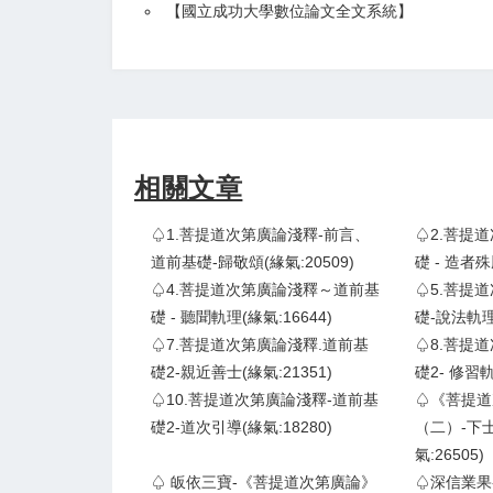
【
國立成功大學數位論文全文系統
】
相關文章
♤1.菩提道次第廣論淺釋-前言、
♤2.菩提
道前基礎-歸敬頌(緣氣:20509)
礎 - 造者殊
♤4.菩提道次第廣論淺釋～道前基
♤5.菩提
礎 - 聽聞軌理(緣氣:16644)
礎-說法軌理(
♤7.菩提道次第廣論淺釋.道前基
♤8.菩提
礎2-親近善士(緣氣:21351)
礎2- 修習軌
♤10.菩提道次第廣論淺釋-道前基
♤《菩提道
礎2-道次引導(緣氣:18280)
（二）-下士
氣:26505)
♤ 皈依三寶-《菩提道次第廣論》
♤深信業果