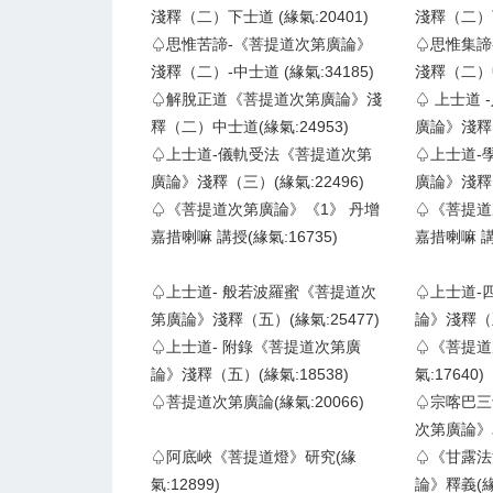
淺釋（二）下士道 (緣氣:20401)
淺釋（二）下
♤思惟苦諦-《菩提道次第廣論》
♤思惟集諦
淺釋（二）-中士道 (緣氣:34185)
淺釋（二）中
♤解脫正道《菩提道次第廣論》淺
♤ 上士道
釋（二）中士道(緣氣:24953)
廣論》淺釋（
♤上士道-儀軌受法《菩提道次第
♤上士道-
廣論》淺釋（三）(緣氣:22496)
廣論》淺釋（
♤《菩提道次第廣論》《1》 丹增
♤《菩提道
嘉措喇嘛 講授(緣氣:16735)
嘉措喇嘛 講授
♤上士道- 般若波羅蜜《菩提道次
♤上士道-
第廣論》淺釋（五）(緣氣:25477)
論》淺釋（五
♤上士道- 附錄《菩提道次第廣
♤《菩提道
論》淺釋（五）(緣氣:18538)
氣:17640)
♤菩提道次第廣論(緣氣:20066)
♤宗喀巴三
次第廣論》為
♤阿底峽《菩提道燈》研究(緣
♤《甘露法
氣:12899)
論》釋義(緣氣