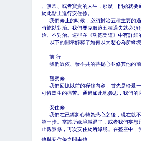
、無常、或者寶貴的人生，那麼一開始就要
於此點上進行安住修。
我們修止的時候，必須對治五種主要的
時施以對治。我們要克服這五種過失就必須
治、不對治。這些在《功德樂道》中有詳細
以下的開示解釋了如何以大悲心為所緣
前 行
我們皈依、發不共的菩提心並修其他的
觀察修
我們回憶以前的禪修內容，首先是珍愛
可憐眾生的痛苦。通過如此地參思，我們的
安住修
我們在已經將心轉為悲心之後，現在就
第一步。當該所緣境減退了，或者我們妄想
止觀察修，再次安住於所緣境。在整座中，
修與安住修之間串修。