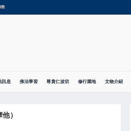
顯教
法訊息
佛法學習
尊貴仁波切
修行園地
文物介紹
摩他）