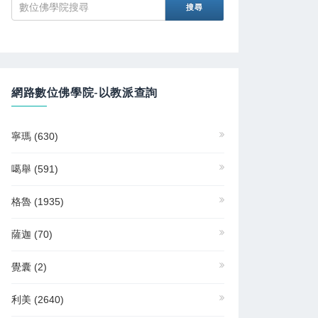
網路數位佛學院-以教派查詢
寧瑪
(630)
噶舉
(591)
格魯
(1935)
薩迦
(70)
覺囊
(2)
利美
(2640)