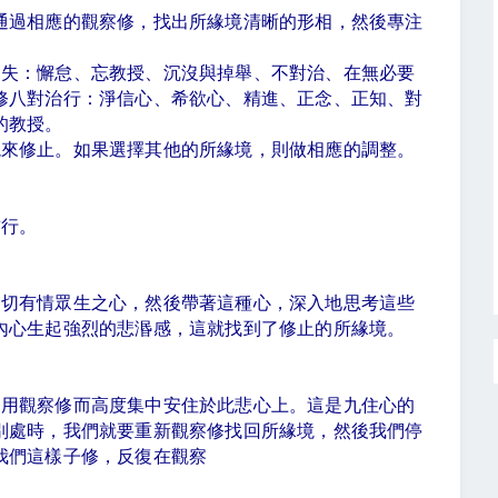
通過相應的觀察修，找出所緣境清晰的形相，然後專注
過失：懈怠、忘教授、沉沒與掉舉、不對治、在無必要
修八對治行：淨信心、希欲心、精進、正念、正知、對
的教授。
境來修止。如果選擇其他的所緣境，則做相應的調整。
前行。
一切有情眾生之心，然後帶著這種心，深入地思考這些
內心生起強烈的悲湣感，這就找到了修止的所緣境。
不用觀察修而高度集中安住於此悲心上。這是九住心的
別處時，我們就要重新觀察修找回所緣境，然後我們停
我們這樣子修，反復在觀察