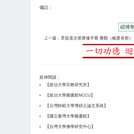
備註 :
碩博
上一篇：菩提道次第實修手冊 勝觀（毗婆舍那）
延伸閱讀：
【
政治大學宗教研究所
】
【政治大學圖書館NCCU
】
【
台灣師範大學博碩士論文系統
】
【
國立臺灣大學圖書館
】
【
台灣大學佛學研究中心
】