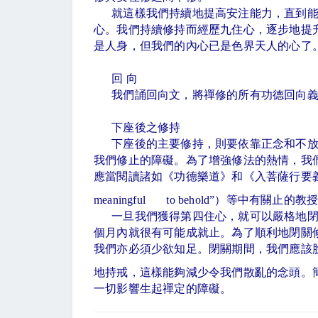
就這樣我們持續地提高安注能力，直到
心。我們持續修持而經歷九住心，逐步地提
是人身，但我們的內心已是色界天人的心了
回 向
我們誦回向文，將禪修的所有功德回向
下座後之修持
下座後的主要修持，則要依靠正念和不
我們修止的障礙。為了增強修法的熱情，我
應當閱讀諸如《功德樂道》和《入菩薩行要
meaningful to behold”
）等中有關止的教
一旦我們獲得第四住心，就可以嚴格地
個月內就很有可能成就止。為了順利地閉關
我們亦必須少欲知足。閉關期間，我們應該
地持戒，這樣能夠減少令我們散亂的念頭。
一切影響生起禪定的障礙。