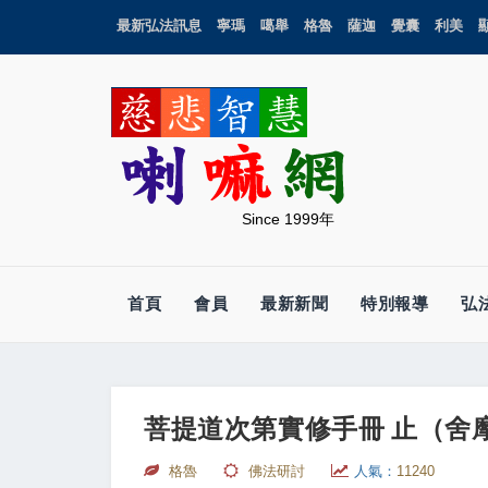
最新弘法訊息
寧瑪
噶舉
格魯
薩迦
覺囊
利美
Since 1999年
首頁
會員
最新新聞
特別報導
弘
菩提道次第實修手冊 止（舍
格魯
佛法研討
人氣：
11240