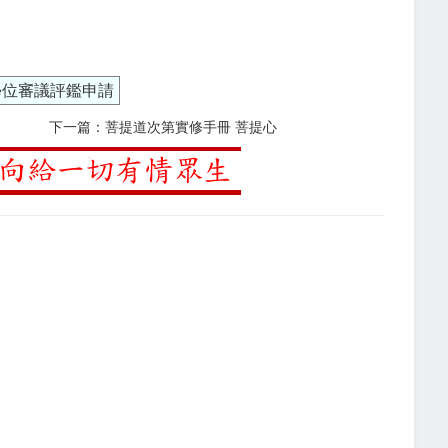
學位審議評鑑申請
下一篇：菩提道次第實修手冊 菩提心