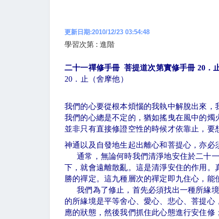
更新日期:2010/12/23 03:54:48
學習次第 : 進階
二十一禪修手冊 菩提道次第實修手冊
20
．
20
．止（舍摩他）
我們的心要從根本煩惱的我執中解脫出來，
我們的心總是不定的，猶如搖曳在風中的燭
並非只有直接修證空性的時候才依靠止，要
神通以及自發地生起出離心和菩提心，亦必
通常，無論何時我們清淨地安住於二十
下，就會遠離散亂。這是清淨安住的作用。
勝的禪定。這九種層次的禪定即九住心，能
我們為了修止，首先必須找出一種所緣
的所緣境是平等舍心、愛心、悲心、菩提心
應的狀態，然後我們抓住此心態進行安住修