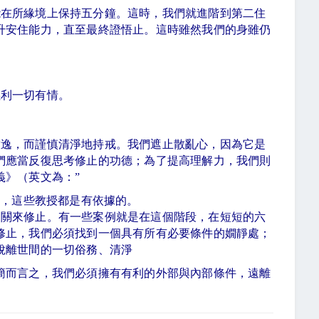
能在所緣境上保持五分鐘。這時，我們就進階到第二住
升安住能力，直至最終證悟止。這時雖然我們的身雖仍
。
義利一切有情。
放逸，而謹慎清淨地持戒。我們遮止散亂心，因為它是
們應當反復思考修止的功德；為了提高理解力，我們則
義》（英文為：
”
授，這些教授都是有依據的。
閉關來修止。有一些案例就是在這個階段，在短短的六
修止，我們必須找到一個具有所有必要條件的嫺靜處；
脫離世間的一切俗務、清淨
簡而言之，我們必須擁有有利的外部與內部條件，遠離