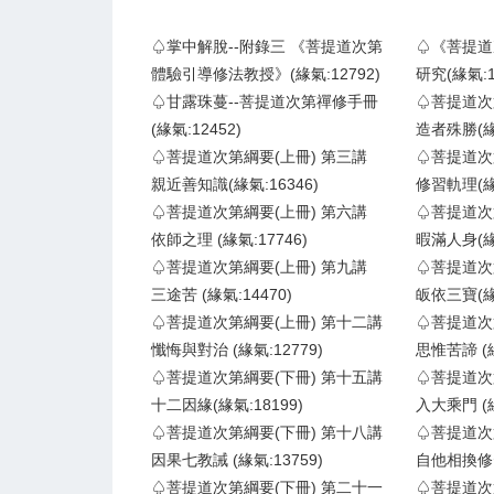
♤掌中解脫--附錄三 《菩提道次第
♤《菩提道
體驗引導修法教授》(緣氣:12792)
研究(緣氣:1
♤甘露珠蔓--菩提道次第禪修手冊
♤菩提道次
(緣氣:12452)
造者殊勝(緣氣
♤菩提道次第綱要(上冊) 第三講
♤菩提道次
親近善知識(緣氣:16346)
修習軌理(緣氣
♤菩提道次第綱要(上冊) 第六講
♤菩提道次
依師之理 (緣氣:17746)
暇滿人身(緣氣
♤菩提道次第綱要(上冊) 第九講
♤菩提道次
三途苦 (緣氣:14470)
皈依三寶(緣氣
♤菩提道次第綱要(上冊) 第十二講
♤菩提道次
懺悔與對治 (緣氣:12779)
思惟苦諦 (緣
♤菩提道次第綱要(下冊) 第十五講
♤菩提道次
十二因緣(緣氣:18199)
入大乘門 (緣
♤菩提道次第綱要(下冊) 第十八講
♤菩提道次
因果七教誡 (緣氣:13759)
自他相換修習
♤菩提道次第綱要(下冊) 第二十一
♤菩提道次