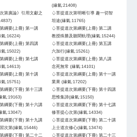
(緣氣:21408)
次第廣論》引用文獻之
♤菩提道次第明晰引導 趣一切智
4837)
坦途(緣氣:11765)
第綱要(上冊) 第一講
♤菩提道次第綱要(上冊) 第二講
:16224)
教授殊勝及聽聞軌理(緣氣:15244)
第綱要(上冊) 第四講
♤菩提道次第綱要(上冊) 第五講
:15022)
六加行(緣氣:15261)
第綱要(上冊) 第七講
♤菩提道次第綱要(上冊) 第八講
:14613)
念死無常 (緣氣:14101)
第綱要(上冊) 第十講
♤菩提道次第綱要(上冊) 第十一講
:15751)
業果 (緣氣:17202)
第綱要(下冊) 第十三講
♤菩提道次第綱要(下冊) 第十四講
氣:19163)
思惟集諦(緣氣:15150)
第綱要(下冊) 第十六講
♤菩提道次第綱要(下冊) 第十七講
氣:13047)
修菩提心次第(緣氣:14334)
第綱要(下冊) 第十九講
♤菩提道次第綱要(下冊) 第二十講
次第(緣氣:15446)
上士道次修心(緣氣:13474)
第綱要(下冊) 第二十二
♤菩提道次第綱要(下冊) 第二十三