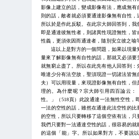
影像上建立的話，變成影像有法，應成無有
則的話，敵者就必須要通達影像無有自性，
所以於是作此反駁。在此宗大師回答到，我
即是通達彼無性者，則諸異性現證無性，皆
性義，更須依因而通達者，隨別安立彼之喻
這以上是對方的一個問題，如果以現量
量來了解影像無有自性的話，那就又必須要
就無窮止盡了。所以在此先有他人回答到：
唯達少分有法空故，聖須現證一切諸法皆無
夫）可以用現量，來現證影像無有自性，但
理的。為什麼呢？宗大師引用四百論云：
性。」（
518
頁）此說通達一法無性空性，
一法的空性的話，雖然在通達此法空性的比
的空性，所以只要轉移了這個空依有法，只
我們只要對一法通達空性的話，很容易的就
的這個「能」字。所以如果對方，不要說