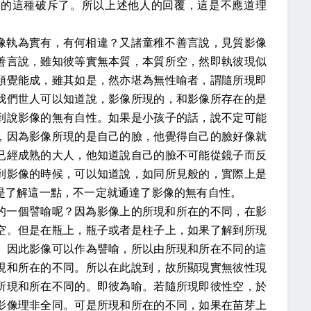
因的這種破斥了。所以上述他人的回覆，這是不應道理
像執為實有，有何相違？又諸童稚不善言說，見質影像
善言說，雖知彼等實無本質，本質所空，然即執彼現似
領覺能成，雖其如是，然亦堪為無性喻者，謂隨所現即
我們世人可以知道說，影像所現的，和影像所存在的是
到說影像的無有自性。如果是小孩子的話，說不定可能
，因為影像所現的是自己的臉，他覺得自己的臉好像就
已經成熟的大人，他知道說自己的臉不可能從鏡子而反
到影像的時候，可以知道說，如同所見般的，實際上是
是了解這一點，不一定就通達了影像的無有自性。
的一個譬喻呢？因為影像上的所現和所在的不同，在影
空。但是在瓶上，瓶子或者是柱子上，如果了解到所現
。因此影像可以作為譬喻，所以由所現和所在不同的這
現和所在的不同。所以在此說到，故所顯現實無彼性現
所現和所在不同的。即彼為喻。若隨所現即彼性空，於
影像理非全同。可是所現和所在的不同，如果在苗芽上