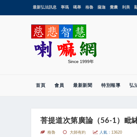
最新弘法訊息
寧瑪
噶舉
格魯
薩迦
覺囊
利美
Since 1999年
首頁
會員
最新新聞
特別報導
弘
菩提道次第廣論（56-1）毗缽
格魯
大師有約
人氣：
13620