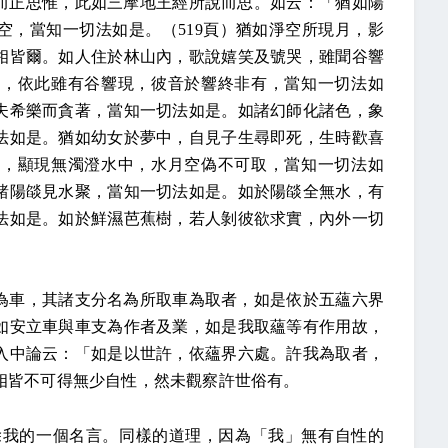
而正思惟，此如三摩地王經所說而思。如云：「猶如陽
空，當知一切法如是。（
519
頁）猶如淨空所現月，影
相皆爾。如人住於林山內，歌說嬉笑及號哭，雖聞谷響
哭，依此雖有谷響現，彼音於響終非有，當知一切法如
夫希樂而貪著，當知一切法如是。如諸幻師化諸色，象
法如是。猶如幼女於夢中，自見子生尋即死，生時歡喜
月，顯現無濁澄水中，水月空偽不可取，當知一切法如
諸陽燄見水聚，當知一切法如是。如於陽燄全無水，有
法如是。如於鮮濕芭蕉樹，若人剝彼欲求實，內外一切
為車，其諸支分名為所取車為取者，如是依於五蘊六界
如安立車與車支為作者及業，如是我取蘊等有作用故，
入中論云：「如是以世許，依蘊界六處。許我為取者，
相皆不可得無少自性，然未觀察許世俗有。
除我的一個名言。同樣的道理，因為「我」無有自性的