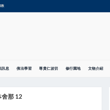
顯教
法訊息
佛法學習
尊貴仁波切
修行園地
文物介紹
舍那 12