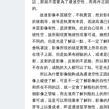
話，那就不需要為了通達空性，而再作正
的。
故達影像本質雖空，不執實質，然於影
於彼戲等，彼等是執實有本質。若諸高邁已
本質影像有性，是諦實執。此於自心現有，
彼性空，故所顯現實無彼性現量可成。雖然
不同的。但是光是了解這一點，不一定了解
會執著說，影像所現的就是實際上所存在的
在境子上面。但是如果有經驗的人，或者是
射，反射的是影像，反射的不是臉。所以看
不存在的，成熟的大人都可以了知。可是光
所以為什麼影像能夠成為通達空性正因
像上縱使了解，可是不一定了解影像的自性
和所在不同的話，就一定會了解瓶柱的空性
個影像之譬喻，而去進而了解到瓶柱上的所
量可成，這是可以用現量來了解到，影像的
芽等上以量成者，即是通達苗芽無性，故與