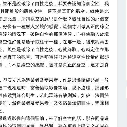
，並不是說破除了自性之後，我要去認知這個空性，我
以具距離般的觀修空性，這不是真正的觀空。縱使是比
使是比量，所謂觀空的意思是什麼？破除自性的那個當
，好像有一種融入於境的感覺，這個才叫做真正的緣空
通達的情況下，破除自性的那個時候，心好像融入於境
說空性好像是瓶子或柱子一樣，在那一邊，後來我再去
空。觀空是破除了自性之後，心就緣取，心就定住在那
才是真正的觀空。可是那時候只是通達空性比量的狀態
覺，而不是緣空的感覺，這才是真正的緣空，這才是真
，即安立此為造業者及受果者，作意思惟諸緣起品，於
彼二現相違時，當善攝取影像等喻，思不違理，謂如形
然依鏡質緣合則生，若此眾緣有缺則滅，如彼二法同於
塵許，然造業者及受果者，又依宿業煩惱而生，皆無相
之。
果透過影像的這個譬喻，來了解空性的話，那在同品遍
自性的這個同品遍、異品遍，要在何處上建立？如果在