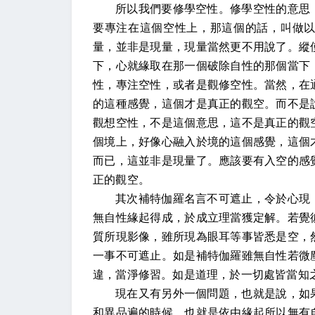
所以我們要修學空性。修學空性的意思
要專注在這個空性上，那這個的話，叫做
量，並非是現量，現量當然更不用說了。縱
下，心就緣取在那一個破除自性的那個當下
性，專注空性，或者是觀修空性。當然，在
的這種感覺，這個才是真正的觀空。而不是
觀想空性，不是這個意思，這不是真正的觀
個境上，好像心融入於境的這個感覺，這個
而已，這並非是現量了。應該要有入空的感
正的觀空。
其次補特伽羅名言不可遮止，令於心現
無自性緣起得成，於成立理當獲定解。若覺
質所現影像，雖所現為眼耳等事皆悉是空，
一事不可遮止。如是補特伽羅雖無自性若微
違，當淨修習。如是道理，於一切處皆當知
現在又有另外一個問題，也就是說，如
和異品遍的時候，也就是依由緣起所以無有