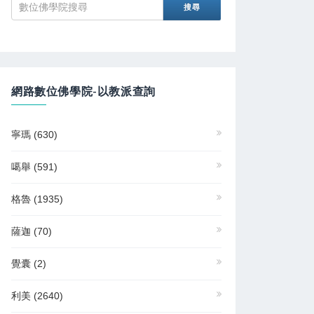
網路數位佛學院-以教派查詢
寧瑪
(630)
噶舉
(591)
格魯
(1935)
薩迦
(70)
覺囊
(2)
利美
(2640)