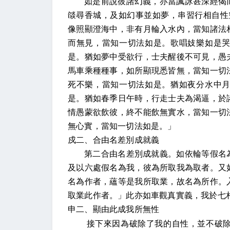
如是前說彼諸幻義，亦當諷詠甚深經偈
燄尋香城，及如幻事並如夢，串習行相自性
像照顯澄海中，非有月輪入水內，當知諸法
而無見，當知一切法如是。歌唱妓樂如是
是。猶如夢中受欲行，士夫醒後不可見，愚
馬車乘種種事，如所顯現悉皆無，當知一切
死不樂，當知一切法如是。猶如夜分水中
是。猶如春季日午時，行走士夫為渴逼，於
情愚蒙欲飲彼，終不能飲無實水，當知一切
無心實，當知一切法如是。」
戍二、合由名差別成就義
第二合由名差別成就義。如依輪等假名
及以六處假名為我，彼為所取我為取者。又
名為作者，蘊等是我所取業，故名為所作。
取業此作者。」此亦如車觀真實義，我於七
申二、顯由此成我所無性
接下來因為破除了我的自性，並不破