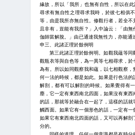
緣故，所以「我所」也無有自性，所以在此
尋求有無自性之理尋求我時，於彼七相俱
等，由是我所亦無自性。修觀行者，若全不
且非有，豈能有我所？」入中論云：「由無
伽師當解脫。」由已通達我無性力，亦能通
申三、此諸正理於餘例明
第三此諸正理於餘例明。如觀我蘊等同
觀瓶衣等與自色等，為一異等七相尋求，於
為有。所以如同觀察我和蘊，以七相觀察，
何一法的時候，都是如此。如果是行色法的
解剖，都有可以解剖的時候。如果覺得有
塵，它一定有東西南北四面，如果沒有東西
的話，那就等於融合在一起了，這樣的話就
觸西面。如果它有一個形色的話，一定有一
如果它有東西南北四面的話，又可以再解剖
分的。
同樣的道理，任何一個意識都是有時分