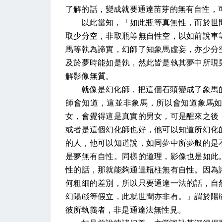
了解的話，變成就要通達苗芽的無有自性，
以此當知，「如此瓶等真無性，而於世
取少分空，非取瓶等無自性空，以如前說車
馬等執為諦實，幻師了知象馬虛妄，亦少分
及於夢時能如是執，然此皆是執其夢中所現
解影像無質。
就像是幻化師，把這個石頭變成了象馬
師會知道，這並非象馬，所以會知道象馬
女，會覺得這是真實的男女，可是醒來之後
或者是這個幻化師也好，他可以知道所幻化
的人，他可以知道說，如同夢中所夢般的是
是夢無有自性。同樣的道理，影像也是如此
性的話，那就能夠通達瓶柱無有自性。因為
何粗細的差別，所以只要通達一法的話，自
幻陽燄等假立，此就世間亦非有。」謂於陽
彼所執義者，非是通達法無性見。