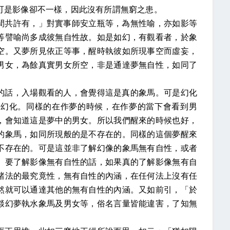
可是影像卻不一樣，因此沒有所謂無窮之患。
間共許有，」對實事師安立瓶等，為無性喻，亦如影等
等譬喻尚多成彼無自性故。如是如幻，有觀看者，於象
空。又夢所見依正等事，醒時執彼如所現事空而虛妄，
男女，為餘真實男女所空，非是通達夢無自性，如同了
的話，入場觀看的人，會覺得這是真的象馬。可是幻化
如幻化。同樣的在作夢的時候，在作夢的當下會看到男
，會知道這是夢中的男女。所以我們醒來的時候也好，
的象馬，如同所現般的是不存在的。同樣的這個夢醒來
不存在的。可是這並非了解幻像的象馬無有自性，或者
。要了解影像無有自性的話，如果真的了解影像無有自
諸法的最究竟性，無有自性的內涵，在任何法上沒有任
然就可以通達其他的無有自性的內涵。又如前引，「於
燄幻夢執水象馬及男女等，俗名言量皆能違害，了知無