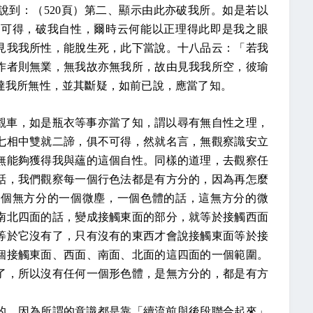
說到：（
520
頁）第二、顯示由此亦破我所。如是若以
不可得，破我自性，爾時云何能以正理得此即是我之眼
見我我所性，能脫生死，此下當說。十八品云：「若我
作者則無業，無我故亦無我所，故由見我我所空，彼瑜
達我所無性，並其斷疑，如前已說，應當了知。
觀車，如是瓶衣等事亦當了知，謂以尋有無自性之理，
七相中雙就二諦，俱不可得，然就名言，無觀察識安立
無能夠獲得我與蘊的這個自性。同樣的道理，去觀察任
話，我們觀察每一個行色法都是有方分的，因為再怎麼
一個無方分的一個微塵，一個色體的話，這無方分的微
南北四面的話，變成接觸東面的部分，就等於接觸西面
等於它沒有了，只有沒有的東西才會說接觸東面等於接
個接觸東面、西面、南面、北面的這四面的一個範圍。
了，所以沒有任何一個形色體，是無方分的，都是有方
的。因為所謂的意識都是靠「續流前與後段聯合起來」