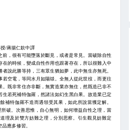
傳授
/
蔣揚仁欽中譯
之前，很有可能墮落於斷見，或者是常見。當破除自性
存在的時候，變成自性作用也跟著存在，所以很難入中
勝者說此勝等持，三有眾生猶如夢，此中無生亦無死。
事若空電，等同水月如陽燄。全無人從此世歿，而更往
果。既非常住亦非斷，無實造業亦無住，然既造已非不
若生若死補特伽羅，然諸法如幻生黑白果。故造業已定
其餘補特伽羅不造而遇領受其果，如此所說當獲定解。
理所破。次善思惟，自心無明，如何增益自性之理，當
異道理及於雙方妨難之理，分別思察。引生觀見妨難定
空品應多修習。