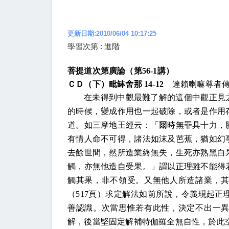
更新日期:2010/06/04 10:17:25
學習次第 : 進階
菩提道次第廣論（第
56-1
講）
ＣＤ（下）毗缽舍那
14-12
達賴喇嘛尊者
在未得到中觀最難了解的這個中觀正見
的時候，變成作用也一起破除，或者是作用
道。如三摩地王經云：「爾時無罪具十力，
有情人命不可得，諸法如沫及芭蕉，猶如幻
去餘世間，然所造業終無失，生死亦熟黑白
觸，亦無他造自受果。」謂以正理雖不能得
觸其果，非不領受。又無他人所造諸業，
（
517
頁）求定解法如前所說，令義現起正
善認識。次當思惟若有此性，決定不出一
解，後當堅固定解補特伽羅全無自性，於此