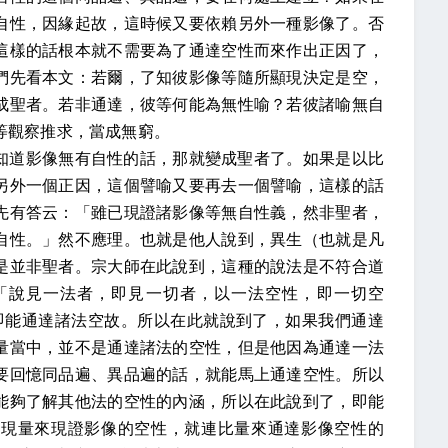
自性，因緣起故，這時候又要依賴另外一種影像了。否
這樣的話根本就不需要為了通達空性而來作出正因了，
們先看本文：若爾，了知彼影像等隨所顯現決定是空，
成聖者。若非通達，彼等何能為無性喻？若彼諸喻無自
等觀察推求，當成無窮。
知道影像無有自性的話，那就變成聖者了。如果是以比
另外一個正因，這個譬喻又要再去一個譬喻，這樣的話
先有答云：「雖已現證諸影像等無自性義，然非聖者，
自性。」然不應理。也就是他人說到，異生（也就是凡
是並非聖者。宗大師在此說到，這種的說法是不符合道
「說見一法者，即見一切者，以一法空性，即一切空
即能通達諸法空故。所以在此就說到了，如果我們通達
量當中，並不是通達諸法的空性，但是他因為通達一法
要回憶同品遍、異品遍的話，就能馬上通達空性。所以
能夠了解其他法的空性的內涵，所以在此說到了，即能
以現量來現證影像的空性，就連比量來通達影像空性的