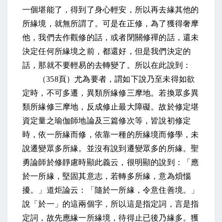
一個堪能了，得到了身心輕安，所以再去緣其他的
所緣境，就無所謂了。可是在正修，為了獲得奢摩
他，我們去作觀修的話，或者閉關修禪的話，還未
決定任何所緣境之前，都還好，但是我們決定的
話，那就不要輕易的去轉變了。所以在此說到：
（
358
頁）尤為要者，謂如下說乃至未得如欲
定時，不可多遷，異類所緣修三摩地。若換眾多異
類所緣修三摩地，反成修止最大障礙。故於修定堪
資定量之瑜伽師地論及三篇修次等，皆說初修定
時，依一所緣而修，依靠一種的所緣境而修學，未
說遷變眾多所緣。並沒有說到遷變眾多的所緣。聖
勇論師於修靜慮時顯此義云，很明顯的說到：「應
於一所緣，堅固其意志，若轉多所緣，意為煩惱
擾。」道炬論云：「隨於一所緣，令意住善境。」
說「於一」的這兩個字，所以這是指定詞，言是指
定詞，故先應緣一所緣境，待得止已後乃緣多。獲