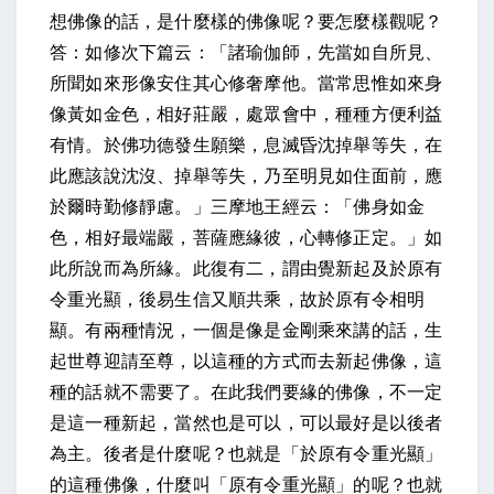
想佛像的話，是什麼樣的佛像呢？要怎麼樣觀呢？
答：如修次下篇云：「諸瑜伽師，先當如自所見、
所聞如來形像安住其心修奢摩他。當常思惟如來身
像黃如金色，相好莊嚴，處眾會中，種種方便利益
有情。於佛功德發生願樂，息滅昏沈掉舉等失，在
此應該說沈沒、掉舉等失，乃至明見如住面前，應
於爾時勤修靜慮。」三摩地王經云：「佛身如金
色，相好最端嚴，菩薩應緣彼，心轉修正定。」如
此所說而為所緣。此復有二，謂由覺新起及於原有
令重光顯，後易生信又順共乘，故於原有令相明
顯。有兩種情況，一個是像是金剛乘來講的話，生
起世尊迎請至尊，以這種的方式而去新起佛像，這
種的話就不需要了。在此我們要緣的佛像，不一定
是這一種新起，當然也是可以，可以最好是以後者
為主。後者是什麼呢？也就是「於原有令重光顯」
的這種佛像，什麼叫「原有令重光顯」的呢？也就