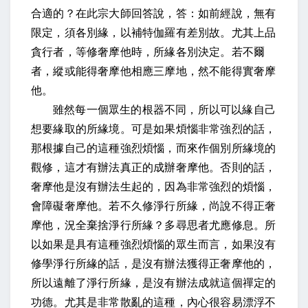
合適的？在此宗大師回答說，答：如前經說，無有
限定，須各別緣，以補特伽羅有差別故。尤其上品
貪行者，等修奢摩他時，所緣各別決定。若不爾
者，縱或能得奢摩他相應三摩地，然不能得實奢摩
他。
雖然每一個眾生的根器不同，所以可以緣自己
想要緣取的所緣境。可是如果煩惱非常強烈的話，
那根據自己的這種強烈煩惱，而來作個別所緣境的
觀修，這才有辦法真正的成辦奢摩他。否則的話，
奢摩他是沒有辦法生起的，因為非常強烈的煩惱，
會障礙奢摩他。若不久修淨行所緣，尚說不得正奢
摩他，況全棄捨淨行所緣？多尋思者尤應修息。所
以如果是具有這種強烈煩惱的眾生而言，如果沒有
修學淨行所緣的話，是沒有辦法獲得正奢摩他的，
所以遠離了淨行所緣，是沒有辦法成就這個禪定的
功德。尤其是非常散亂的這種，內心很容易漂浮不