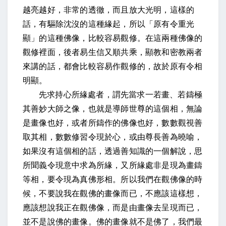
越亮越好，非常的透徹，而且放大光明，這樣的
話，有驅除沈沒的這種緣起，所以「原有令重光
顯」的這種佛像，比較容易觀修。在這兩種佛像的
觀修裡面，後者易生信又順共乘，顯教和密教兩者
來講的話，都會比較容易作觀修的，故於原有令相
明顯。
先求持心所緣處者，謂先當求一若畫、若鑄極
其善妙大師之像，也就是導師世尊的這個相，無論
是畫像也好，或者所鑄作的佛像也好，數數觀視善
取其相，數數修習令現於心，或由尊長善為曉喻，
如果沒有這個相的話，透過善知識的一個解說，思
所聞義令現意中求為所緣，又所緣處非是現為畫鑄
等相，要令現為真佛形相。所以我們在觀佛像的時
候，不要說我在觀佛的畫像而已，不應該這樣想，
應該想說我正在觀佛像，而是由畫像去呈現而已，
並不是說佛的畫像。佛的畫像就不是佛了，我們最