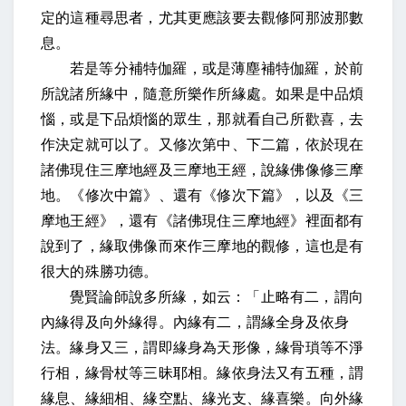
定的這種尋思者，尤其更應該要去觀修阿那波那數
息。
若是等分補特伽羅，或是薄塵補特伽羅，於前
所說諸所緣中，隨意所樂作所緣處。如果是中品煩
惱，或是下品煩惱的眾生，那就看自己所歡喜，去
作決定就可以了。又修次第中、下二篇，依於現在
諸佛現住三摩地經及三摩地王經，說緣佛像修三摩
地。《修次中篇》、還有《修次下篇》，以及《三
摩地王經》，還有《諸佛現住三摩地經》裡面都有
說到了，緣取佛像而來作三摩地的觀修，這也是有
很大的殊勝功德。
覺賢論師說多所緣，如云：「止略有二，謂向
內緣得及向外緣得。內緣有二，謂緣全身及依身
法。緣身又三，謂即緣身為天形像，緣骨瑣等不淨
行相，緣骨杖等三昧耶相。緣依身法又有五種，謂
緣息、緣細相、緣空點、緣光支、緣喜樂。向外緣