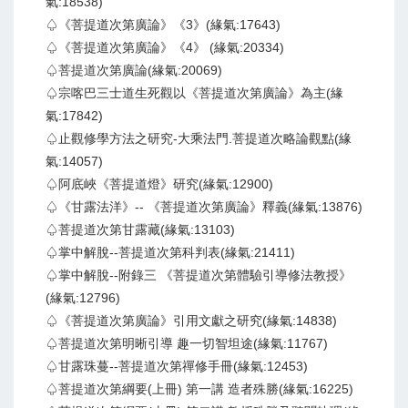
氣:18538)
♤《菩提道次第廣論》《3》(緣氣:17643)
♤《菩提道次第廣論》《4》 (緣氣:20334)
♤菩提道次第廣論(緣氣:20069)
♤宗喀巴三士道生死觀以《菩提道次第廣論》為主(緣
氣:17842)
♤止觀修學方法之研究-大乘法門.菩提道次略論觀點(緣
氣:14057)
♤阿底峽《菩提道燈》研究(緣氣:12900)
♤《甘露法洋》-- 《菩提道次第廣論》釋義(緣氣:13876)
♤菩提道次第甘露藏(緣氣:13103)
♤掌中解脫--菩提道次第科判表(緣氣:21411)
♤掌中解脫--附錄三 《菩提道次第體驗引導修法教授》
(緣氣:12796)
♤《菩提道次第廣論》引用文獻之研究(緣氣:14838)
♤菩提道次第明晰引導 趣一切智坦途(緣氣:11767)
♤甘露珠蔓--菩提道次第禪修手冊(緣氣:12453)
♤菩提道次第綱要(上冊) 第一講 造者殊勝(緣氣:16225)