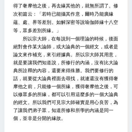
得了奢摩他之後，再去緣其他的，就無所謂了。修
次初篇云：「若時已能攝其作意，爾時乃能廣緣
蘊、處、界等差別。如解深密等說瑜伽師緣十八空
等，眾多差別所緣。」
所以宗大師，在每說到一個理論的時候，後面
絕對會作某大論師，或大論典的一個經文，或者是
論文來作補充，來引經據典。所以宗大師其用意，
就是要讓我們知道說，所修行的內涵，沒有比大論
典所詮釋的內容，還要來得殊勝。我們要修行的
話，就要從大論典裡面去尋找，就連還沒有獲得奢
摩他之前，只能修一個所緣，獲得奢摩他之後，可
以修眾多的所緣，都可以引用這麼多的一個大論典
的經文。所以我們可見宗大師確實是用心良苦，為
了讓我們弟子眾，知道所修和所學的內涵是同一
個，並非是分開的緣故。