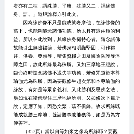
者亦有二種，謂殊勝、平庸。殊勝又二，謂緣佛
身、語。」道炬論釋亦引此文。
因為緣佛像不只是能成就奢摩他，在緣佛像的
當下，也能夠隨念諸佛功德，所以具有這兩種的利
益。所以在此說到，其緣佛身攝持心者。隨念諸佛
故能引生無邊福德，若佛身相明顯堅固，可作禮
拜、供養、發願等，積集資糧之田及悔除防護等淨
障之田，故此所緣最為殊勝。又如三摩地王經說，
臨命終時隨念諸佛不退失等功德，若修咒道於本尊
瑜伽尤為殊勝，因為要觀修生起次第和本尊瑜伽的
緣故，有如是等眾多義利。又此勝利及思佛之法，
廣如現在諸佛現住三摩地經所明。又如修次下篇所
說，定應了知，因恐文繁，茲不俱錄。故求所緣既
能成就勝三摩地，餘諸勝事兼能獲得，如是乃為方
便善巧。
（
357
頁）當以何等如來之像為所緣耶？要觀