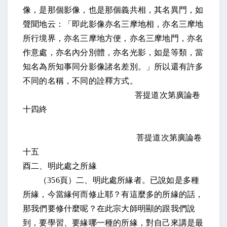
像，是那個影像，也是那個義共相，其名異門，如
聲聞地云：「即此影像亦名三摩地相，亦名三摩地
所行境界，亦名三摩地方便，亦名三摩地門，亦名
作意處，亦名內分別體，亦名光影，如是等類，當
知名為所知事同分影像諸名差別。」所以還有許多
不同的名稱，不同的詮釋方式。
菩提道次第廣論卷
十四終
菩提道次第廣論卷
十五
酉二、明此處之所緣
（
356
頁）二、明此處所緣者。已說如是多種
所緣，今當緣何而修止耶？有這麼多的所緣的話，
那我們要修什麼呢？在此宗大師明顯的跟我們說
到，要學習、要緣哪一種的所緣，對自己來講是最