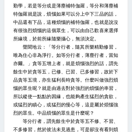
勤學，若是等分或是薄塵補特伽羅，等分和薄塵補
特伽羅就是說，煩惱如果可以分上中下三品的話，
中品還有下品，這種煩惱的補特伽羅，也就是說沒
有很強烈煩惱的這個眾生，可以由自己歡喜來選擇
所緣境，於前所緣隨樂攝心，無須決定。
聲聞地云：「等分行者，隨其所樂精勤修習，
唯為住心非為淨行。如等分行者，薄塵行者，當知
亦爾。」貪等五增上者，就是煩惱強烈的話，謂先
餘生中於貪等五，已修、已習、已多修習，故於下
品貪等五境，亦生猛利長時貪等。什麼叫做強烈煩
惱的眾生呢？就是由過去對於強烈的煩惱的串習，
所以縱使一點點的因緣，也能夠產生猛烈的貪欲，
或猛烈的瞋心，或猛烈的慢心等，這是屬於煩惱強
烈的眾生。中品煩惱的眾生是什麼呢？
等分行者，謂先餘生中於貪等五不修、不習、
不多修習，然於彼法未見過患，可是卻沒有看到煩