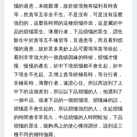
惱的過患，未能厭壞，故於彼境無有猛利長時貪
等，然貪等五非全不生。不是沒有，可是沒有這麼
強烈的，這麼長時間的這種煩惱作祟，這是屬於中
品的煩惱眾生。薄塵行者，下品煩惱的眾生，謂先
餘生中於貪等五不修習等，見過患等，而且看到煩
惱的過患，故於眾多美妙上品可愛境等貪等徐起，
看到非常強大的一個貪瞋因緣的時候，煩惱才慢
慢、慢慢的產生，於中下境煩惱都不會生起，於中
下境全不生起。又增上貪等經極長時，等分行者，
非極長時，薄塵行者，速證心住。所以而說到了上
中下的這個差別，所以以下品煩惱的人，他遇到了
一個中品、或者下品的一個煩惱境、煩惱緣的話，
煩惱是不會生起的。所以煩惱強烈的人，生起煩惱
的時間會非常長久，中品煩惱的人時間較短，下品
煩惱的眾生，能夠馬上的使心獲得調伏，說到這三
種不同的補特伽羅。