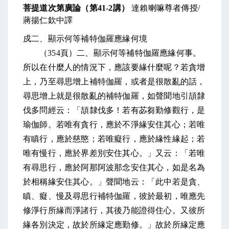
菩提道次第廣論（第
41-2
講）
達賴喇嘛尊者傳授
/
蔣揚仁欽中譯
戍二、顯示何等補特伽羅應緣何境
（
354
頁）二、顯示何等補特伽羅應緣何事。
所以在什麼人的情況下，應該要緣什麼呢？若貪增
上，乃至尋思增上補特伽羅，或者是很散亂的話，
尋思增上就是很散亂的補特伽羅，如聲聞地引頡隸
伐多問經云：「頡隸伐多！若有苾芻勤修觀行，是
瑜伽師。若唯有貪行，應於不淨緣安住其心；若唯
有瞋行，應於慈愍；若唯癡行，應於緣性緣起；若
唯有慢行，應於界差別安住其心。」又云：「若唯
有尋思行，應於阿那阿波那念安住其心，如是名為
於相稱緣安住其心。」聲聞地云：「此中若是貪、
瞋、癡、慢及尋思行補特伽羅，彼於最初，唯應先
修淨行所緣而淨諸行，其後乃能證得住心。又彼所
緣各別決定，故於所緣定應勤修。」故於所緣定應