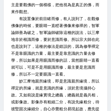
主是要觀佛的一個模樣，把他視為是真正的佛，而
來作觀想。
有說置像於前目睹而修，有人說到了，在觀修
佛像的時候，要眼睛一直瞪著佛像來修禪的，智軍
論師善為破之，智軍論師破除這種的說法，以三摩
地非於根識而修，要於意識而修。所以宗大師在此
也是說到了，這種的修法是錯誤的，因為修學禪定
不是靠眼識的力量，最主要是靠意識的力量去修
學，所以如果是用眼識而修的話，當然眼睛一直看
就可以，可是不是用眼識而修，最主要是意識而
修，所以不一定要眼識一直看。
妙三摩地親所緣境，即是意識親所緣境，所以
禪定的所緣，就是意識的所緣，須於意境攝持心
故。又如前說是緣實境之總義，總義就是義共相，
或影像故。影像亦有粗細二分，有說先緣粗分，待
彼堅固次緣細分，自心亦覺粗分易現起故，應先從