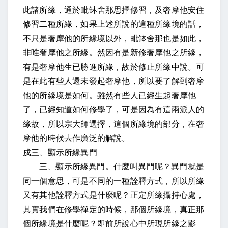
此諸所緣，通於毗缽舍那思擇修習，及奢摩他安住
修習二種所緣，如果上述所說的這種所緣境的話，
不只是奢摩他的所緣境以外，毗缽舍那也是如此，
非唯奢摩他之所緣。然因有是新修奢摩他之所緣，
有是奢摩他生已勝進所緣，故於修止所緣中說。可
是在此有些人還未發起奢摩他，所以要了解到奢摩
他的所緣境是如何。雖然有些人已經生起奢摩他
了，已經知道如何修學了，可是因為有這兩派人的
緣故，所以宗大師選擇，這個所緣境的部分，在奢
摩他的時候去作廣泛的解說。
戍三、顯示所緣異門
三、顯示所緣異門。什麼叫異門呢？異門就是
同一個意思，可是不同的一種詮釋方式，所以所緣
又有其他詮釋方式是什麼呢？正定所緣攝持心處，
其實我們在修學禪定的時候，那個所緣境，真正那
個所緣境是什麼呢？即前所說心中所現所緣之影