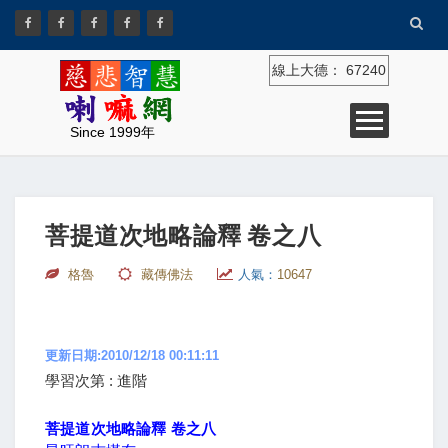
線上大德：
67240
Since 1999年
菩提道次地略論釋 卷之八
格魯
藏傳佛法
人氣：
10647
更新日期:2010/12/18 00:11:11
學習次第 : 進階
菩提道次地略論釋 卷之八