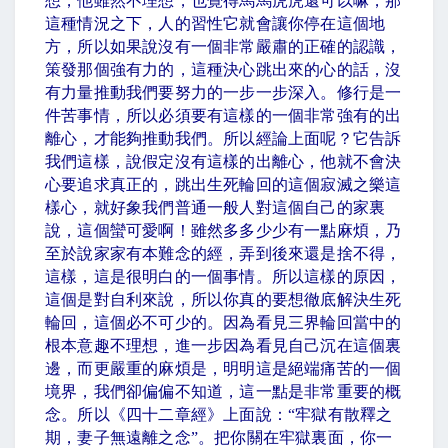
想，他雖然不理想，也覺得馬馬虎虎還可以嘛，那
這種情況之下，人的習性它就會讓你停在這個地
方，所以如果說沒有一個非常嚴肅的正確的認識，
策發那個強有力的，這種決心跳出來的心的話，沒
有力量推動我們要努力的一步一步深入。修行是一
件苦事情，所以必須要有這樣的一個非常強有的出
離心，才能夠推動我們。所以經論上面呢？它告訴
我們這樣，說假定沒有這樣的出離心，他就不會決
心要追求真正的，跳出生死輪回的這個寂滅之樂這
樣心，就好象我們普通一般人對這個自己的家裏
說，這個蠻可愛啊！雖然多多少少有一點麻煩，乃
至於說家家有本難念的經，弄到後來還是捨不得，
這樣，這是很明白的一個事情。所以這樣的原因，
這個是對自利來說，所以你真的要想徹底解決生死
輪回，這個必不可少的。因為看見三界輪回當中的
根本意趣不理想，進一步因為看見自己沉在這個裏
邊，而更嚴重的麻煩是，明明這是絕端痛苦的一個
境界，我們卻偏偏不知道，這一點是非常重要的概
念。所以《四十二章經》上面說：
“
牢獄有散釋之
期，妻子無遠離之念
”
。把你關在牢獄裏面，你一