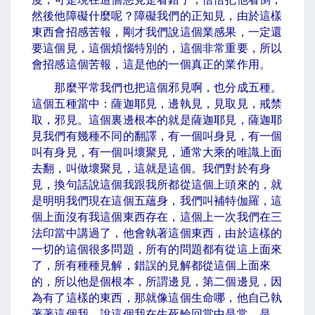
然後他障礙什麼呢？障礙我們的正知見，由於這樣
東西會招感苦報，剛才我們說這個業感果，一定還
要這個見，這個煩惱特別的，這個非常重要，所以
會招感這個苦報，這是他的一個真正的業作用。
那麼平常我們也把這個邪見啊，也分成五種。
這個五種當中：薩迦耶見，邊執見，見取見，戒禁
取，邪見。這個裏邊根本的就是薩迦耶見，薩迦耶
見我們有幾種不同的翻譯，有一個叫身見，有一個
叫有身見，有一個叫壞聚見，通常大乘的唯識上面
去翻，叫做壞聚見，這就是這個。我們對於有身
見，換句話說這個我跟我所都從這個上頭來的，就
是明明我們現在這個五蘊身，我們叫補特伽羅，這
個上面沒有我這個東西存在，這個上一次我們在三
法印當中講過了，他會執著這個東西，由於這樣的
一切的這個很多問題，所有的問題都有從這上面來
了，所有種種見解，錯誤的見解都從這個上面來
的，所以他是個根本，所謂邊見，第二個邊見，因
為有了這樣的東西，那就像這個生命哪，他自己執
著著這個我，說這個我在生死輪回當中是常，是