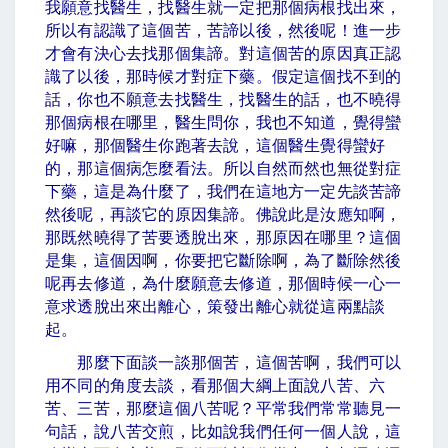
我願意找醫生，找醫生就一定把那個病根找出來，
所以有認識了這個苦，苦諦以後，然後呢！進一步
才會有決心去找那個集諦。對這個苦的原因真正認
識了以後，那時候才對症下藥。假定這個找不到的
話，你也不願意去找醫生，找醫生的話，也不曉得
那個病根在哪里，醫生問你，我也不知道，覺得蠻
好嘛，那個醫生你跑著去說，這個醫生覺得蠻好
的，那這個病怎麼看法。所以自然而然也無從對症
下藥，這是為什麼了，我們在這地方一定先談苦諦
然後呢，再談它的原因集諦。佛說此是汝應知啊，
那既然曉得了苦要透脫出來，那原因在哪里？這個
是集，這個因啊，你要把它斷除啊，為了斷除然後
呢再去修道，為什麼願意去修道，那個時候一心一
意求透脫出來出離心，策發出離心就從這兩點談
起。
那麼下面談一談那個苦，這個苦啊，我們可以
用不同的角度去談，看那個大綱上面說八苦、六
苦、三苦，那麼這個八苦呢？平常我們常常聽見一
句話，說八苦交煎，比如說我們任何一個人說，這