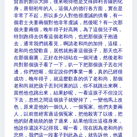
賢首的創宗大師，後來曉得他是文殊師利菩薩的化
身，唐朝初年的人，這個人的德行各方面，實在是
非常了不起，所以多少人對他很虔誠的供養，有一
個君士夫妻兩個對他非常虔誠，然後呢？有一次那
個夫妻兩個，晚年得子好高興，為了這個兒子嗎，
特別跑得去供養這個老和尚，也把那個孩子抱過
去，通常我們就看見，啊請老和尚的加持，這樣，
老和尚也蠻歡喜，居然就抱著這個孩子，那天也不
在那個廟裏，正好在外頭站在一個河邊，然後老和
尚對那個孩子看了一下，叭一下把那個孩子丟在河
邊，你們想喔，假定說你們事業一番，真的已經很
成功，晚年得子，就這麼歡喜的供了老和尚，那個
老和尚就把孩子丟到河裏的話，你不就跳出來啊，
當然他也跳出來，結果妙呢，一看這孩子不但沒沉
下去，忽然之間這個孩子就變掉了，一變他馬上改
色，原來是他的一個仇人，一個冤家。他們夫妻兩
人，以前曾經害過這個冤家，把他殺害了以後，把
他的財產統統的搶了過來，結果他現出這樣身來，
他說你還說不記得我，喔一看，現在因為老和尚的
悲慈，我們這一段案子到此為止，就告訴他，他還