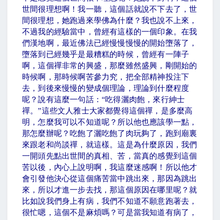
世間很理想啊！我一聽，這個話就說不下去了，世
間很理想，她跑過來學佛為什麼？我也說不上來，
不過我的經驗當中，曾經有這樣的一個印象。在我
們漢地啊，最近佛法已經慢慢慢慢的開始墮落了，
墮落到已經幾乎是最糟糕的時候，曾經有一陣子
啊，這個禪非常的興盛，那麼雖然盛興，剛開始的
時候啊，那時候啊苦參力究，把全部精神投注下
去，到後來慢慢的變成個理論，理論到什麼程度
呢？說有這麼一句話：
“
吃得灑肉飽，來行紳士
禪。
”
這些文人雅士大家都覺得這個禪，是多麼高
明，怎麼我可以不知道呢？所以他也應該學一點，
那怎麼辦呢？吃飽了灑吃飽了肉玩夠了，跑到廟裏
來跟老和尚談禪，就這樣。這是為什麼原因，我們
一開頭先點出世間的真相、苦，當真的感覺到這個
苦以後，內心上說明啊，我這麼迷感啊！所以他才
會引發他決心從這個痛苦當中跳出來，那因為跳出
來，所以才進一步去找，那這個原因在哪里呢？就
比如說我們身上有病，我們不知道不願意跑著去，
很忙嗯，這個不是麻煩嗎？可是當我知道有病了，