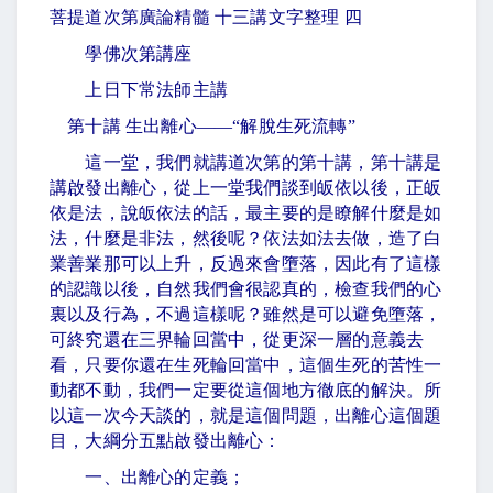
菩提道次第廣論精髓 十三講文字整理 四
學佛次第講座
上日下常法師主講
第十講 生出離心
——“
解脫生死流轉
”
這一堂，我們就講道次第的第十講，第十講是
講啟發出離心，從上一堂我們談到皈依以後，正皈
依是法，說皈依法的話，最主要的是瞭解什麼是如
法，什麼是非法，然後呢？依法如法去做，造了白
業善業那可以上升，反過來會墮落，因此有了這樣
的認識以後，自然我們會很認真的，檢查我們的心
裏以及行為，不過這樣呢？雖然是可以避免墮落，
可終究還在三界輪回當中，從更深一層的意義去
看，只要你還在生死輪回當中，這個生死的苦性一
動都不動，我們一定要從這個地方徹底的解決。所
以這一次今天談的，就是這個問題，出離心這個題
目，大綱分五點啟發出離心：
一、出離心的定義；