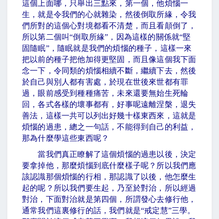
這個上面哪，只舉出三點來，第一個，他煩惱一
生，就是令我們的心就雜染，然後倒取所緣，令我
們所對的這個心對境都看不清楚，而且看顛倒了，
所以第二個叫
“
倒取所緣
”
，因為這樣的關係就
“
堅
固隨眠
”
，隨眠就是我們的煩惱的種子，這樣一來
把以前的種子把他加得更堅固，而且像這個我下面
念一下，令同類的煩惱相續不斷，繼續下去，然後
於自己與別人都有害處，於現在世後來世都有罪
過，眼前感受到種種痛苦，未來還要無始生死輪
回，各式各樣的壞事都有，好事呢遠離涅槃，退失
善法，這樣一共可以列出好幾十樣東西來，這就是
煩惱的過患，總之一句話，不能得到自己的利益，
那為什麼學這些東西呢？
當我們真正瞭解了這個煩惱的過患以後，決定
要拿掉他，那麼煩惱到底什麼樣子呢？所以我們應
該認識那個煩惱的行相，那認識了以後，他怎麼生
起的呢？所以我們要生起，乃至於對治，所以經過
對治，下面對治就是第四個，所謂發心去修行他，
通常我們這裏修行的話，我們就是
“
戒定慧
”
三學。