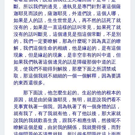
斷。所以我們的邊見，邊執見是專門針對著這個薩
迦耶見而談的，薩迦耶見，外道們說，這個人哪，
如果是人的話，生生世世是人，再不然的話死了就
沒有的，如果是一直這樣的話叫常見，如果死了就
沒有的話叫斷見，這個邊見是指這個常斷，不是別
的，我們一定要瞭解，那為什麼呢？因為真正的瞭
解，我們這個生命的相續，他是緣起的，是有這個
現象，但是緣起的現象，是非空非有的叫中道，但
如果我們執著這個邊見的話是障礙那個中道的正
見，使我們不能得到解脫，那麼下面之所謂禁戒
取，那這個我就不細細的一個一個解釋，因為要講
的東西還很多。
那下面說，他怎麼生起的。生起的他的根本的
原因，就是由於薩迦耶見，無明，就是說我們看不
見事實執著一個我。因為執著了有一個身體的話，
就有我了，有了我就有他，有了他以後，那大家就
說我的我就歡喜生貪，跟我不相應生嗔，然後呢不
瞭解這個是癡，由於我的關係，我就覺得慢，而對
這個問題的不清楚就疑，所以很多問題從這上面而