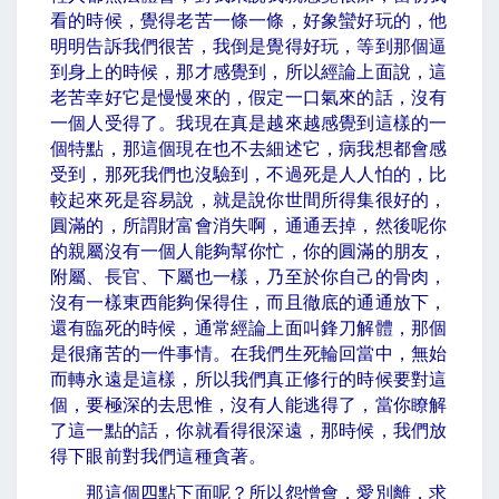
看的時候，覺得老苦一條一條，好象蠻好玩的，他
明明告訴我們很苦，我倒是覺得好玩，等到那個逼
到身上的時候，那才感覺到，所以經論上面說，這
老苦幸好它是慢慢來的，假定一口氣來的話，沒有
一個人受得了。我現在真是越來越感覺到這樣的一
個特點，那這個現在也不去細述它，病我想都會感
受到，那死我們也沒驗到，不過死是人人怕的，比
較起來死是容易說，就是說你世間所得集很好的，
圓滿的，所謂財富會消失啊，通通丟掉，然後呢你
的親屬沒有一個人能夠幫你忙，你的圓滿的朋友，
附屬、長官、下屬也一樣，乃至於你自己的骨肉，
沒有一樣東西能夠保得住，而且徹底的通通放下，
還有臨死的時候，通常經論上面叫鋒刀解體，那個
是很痛苦的一件事情。在我們生死輪回當中，無始
而轉永遠是這樣，所以我們真正修行的時候要對這
個，要極深的去思惟，沒有人能逃得了，當你瞭解
了這一點的話，你就看得很深遠，那時候，我們放
得下眼前對我們這種貪著。
那這個四點下面呢？所以怨憎會，愛別離，求