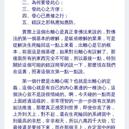
二、為何要發此心；
三、發此心之方便；
四、發心已應修之行；
五、錯誤之邪執應知應防。
實際上這個出離心是真正拿佛法來說的，對佛
法的第一個基本的瞭解，是皈依瞭解的業果，可是
從解決生死輪回這一點上來看，出離心是它的根
本，前面這是個基礎，如果對出離心有誤解了。那
後面所有的東西完全不可能，所以最後一點，特別
關於這個可能的錯誤簡單的說一下，那麼現在我們
在這裏，照著這個次第一點一點說。
第一個什麼是出離心呢？也就是出離心的定
義，這個心就是有自己的內心裏邊的一種決心，這
個決心並不是說很情緒的。啊，今天碰的一點而是
上面經過這樣的，非常理智的一步一步很有次第的
如法推進，那麼真正感受到世界，即使你造了善，
上升到天上，對不起，還在生死輪回的系縛當中，
到最高的非想，非非相天，所以八萬四千大劫，它
最後還是要掉下來，而在那個天上，在定當中的時