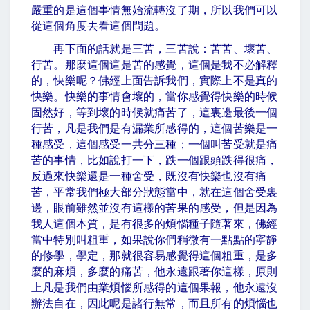
嚴重的是這個事情無始流轉沒了期，所以我們可以
從這個角度去看這個問題。
再下面的話就是三苦，三苦說：苦苦、壞苦、
行苦。那麼這個這是苦的感覺，這個是我不必解釋
的，快樂呢？佛經上面告訴我們，實際上不是真的
快樂。快樂的事情會壞的，當你感覺得快樂的時候
固然好，等到壞的時候就痛苦了，這裏邊最後一個
行苦，凡是我們是有漏業所感得的，這個苦樂是一
種感受，這個感受一共分三種；一個叫苦受就是痛
苦的事情，比如說打一下，跌一個跟頭跌得很痛，
反過來快樂還是一種舍受，既沒有快樂也沒有痛
苦，平常我們極大部分狀態當中，就在這個舍受裏
邊，眼前雖然並沒有這樣的苦果的感受，但是因為
我人這個本質，是有很多的煩惱種子隨著來，佛經
當中特別叫粗重，如果說你們稍微有一點點的寧靜
的修學，學定，那就很容易感覺得這個粗重，是多
麼的麻煩，多麼的痛苦，他永遠跟著你這樣，原則
上凡是我們由業煩惱所感得的這個果報，他永遠沒
辦法自在，因此呢是諸行無常，而且所有的煩惱也