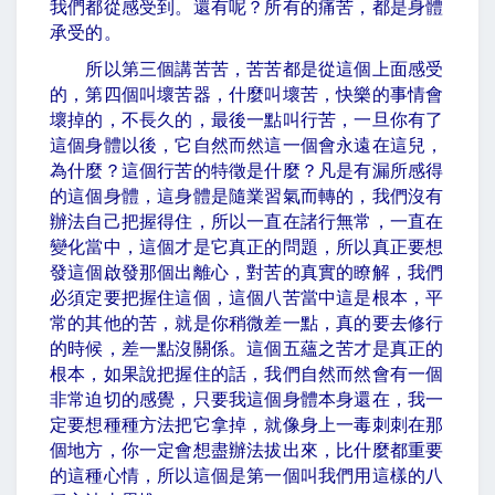
我們都從感受到。還有呢？所有的痛苦，都是身體
承受的。
所以第三個講苦苦，苦苦都是從這個上面感受
的，第四個叫壞苦器，什麼叫壞苦，快樂的事情會
壞掉的，不長久的，最後一點叫行苦，一旦你有了
這個身體以後，它自然而然這一個會永遠在這兒，
為什麼？這個行苦的特徵是什麼？凡是有漏所感得
的這個身體，這身體是隨業習氣而轉的，我們沒有
辦法自己把握得住，所以一直在諸行無常，一直在
變化當中，這個才是它真正的問題，所以真正要想
發這個啟發那個出離心，對苦的真實的瞭解，我們
必須定要把握住這個，這個八苦當中這是根本，平
常的其他的苦，就是你稍微差一點，真的要去修行
的時候，差一點沒關係。這個五蘊之苦才是真正的
根本，如果說把握住的話，我們自然而然會有一個
非常迫切的感覺，只要我這個身體本身還在，我一
定要想種種方法把它拿掉，就像身上一毒刺刺在那
個地方，你一定會想盡辦法拔出來，比什麼都重要
的這種心情，所以這個是第一個叫我們用這樣的八