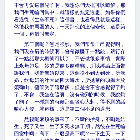
不會再愛這個兒子啊，我想你們大概可以瞭解，那
我們生死輪回當中，就這樣的無定過患。如果你們
看過從《生命不死》這種書，也看得見就是這樣。
然後我們周圍的人，一天到晚的這個變化，這是第
一個，這個叫無定。
第二個呢？無足很妙。我們常常自己覺得啊，
我們現在窮的時候啊，會稍微賺了一點錢，銀行存
了一點話那大概就可以了，不管做很多事情，實際
上永無飽足。妙的是越多越糟糕，所以經論上面告
訴我們，我們無始以來，這個從小到大到死，所飲
奶，飲母奶的汁大於四大海水，所拋棄的頭顱大於
須彌山，儘管受了這麼多，但是會不會感覺得了夠
了，不會，我坐在這裏，沒有碰到的時候，我說夠
了夠了，一碰到的時候那個貪心大起，得不到的話
嗔心大發，就這樣，這是第二個不足的過患。
然後呢麻煩的事來了，不斷的捨身，不斷是結
生，死了又生，生了又死永無了期，然後在生死輪
回當中啊！高下，什麼是高下呢？一下生天，一下