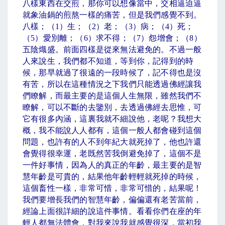
八樣東西在交煎，那你可以想像當中，交相逼迫逼
就象油鍋的煎熬一樣的痛苦，但是我們感覺不到。
八樣；（
1
）生；（
2
）老；（
3
）病；（
4
）死；
（
5
）愛別離；（
6
）求不得；（
7
）怨增會；（
8
）
五陰熾盛。前面四樣是從來無法避免的。不過一般
人來說生，我們都不知道，等到你，記得到的時
候，那早就過了很遠的一段時候了，記不得也是沒
有苦，所以在這種情況之下我們只能透過佛經讓我
們瞭解，而最主要的是這個人生無限，雖然我們不
瞭解，可以不斷的去鑒別，去透過佛經去思惟，可
它有很多內涵，這裏我就不細說他，老呢？我想大
概，我不能說人人都有，這個一般人都會碰到這個
問題，也許有的人不到年紀大就死掉了，他也許還
會覺得很幸運，老既然苦我倒避免掉了，這個不是
一件好事情，因為人的真正的年齡，最主要的是智
慧年齡是可貴的，結果他年齡輕輕就死掉的時候，
這個畜性一樣，非常可惜，非常可惜的，結果呢！
我們要增長我們的智慧年齡，偏偏還有老苦當前，
經論上面很詳細的說這件事情。看看你們在座的年
輕人都無法體會，對我來說我就感覺很深，當初我