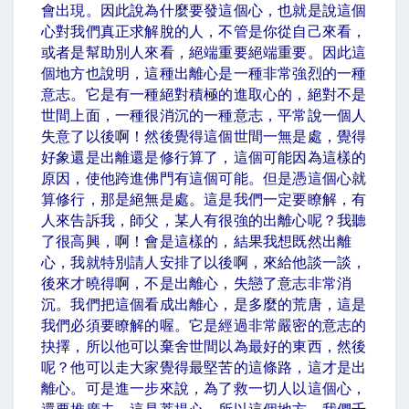
會出現。因此說為什麼要發這個心，也就是說這個
心對我們真正求解脫的人，不管是你從自己來看，
或者是幫助別人來看，絕端重要絕端重要。因此這
個地方也說明，這種出離心是一種非常強烈的一種
意志。它是有一種絕對積極的進取心的，絕對不是
世間上面，一種很消沉的一種意志，平常說一個人
失意了以後啊！然後覺得這個世間一無是處，覺得
好象還是出離還是修行算了，這個可能因為這樣的
原因，使他跨進佛門有這個可能。但是憑這個心就
算修行，那是絕無是處。這是我們一定要瞭解，有
人來告訴我，師父，某人有很強的出離心呢？我聽
了很高興，啊！會是這樣的，結果我想既然出離
心，我就特別請人安排了以後啊，來給他談一談，
後來才曉得啊，不是出離心，失戀了意志非常消
沉。我們把這個看成出離心，是多麼的荒唐，這是
我們必須要瞭解的喔。它是經過非常嚴密的意志的
抉擇，所以他可以棄舍世間以為最好的東西，然後
呢？他可以走大家覺得最堅苦的這條路，這才是出
離心。可是進一步來說，為了救一切人以這個心，