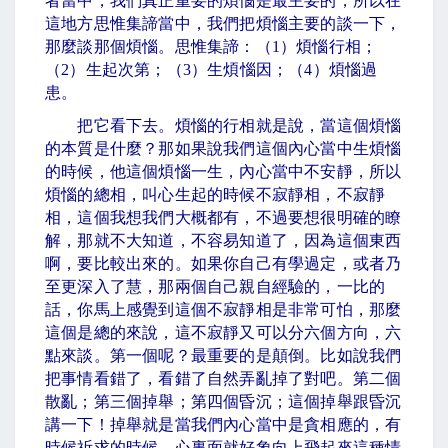
者當中，我們真正重要的煩惱是最主要的，所以在
這地方思惟集諦當中，我們把煩惱主要的談一下，
那麼談那個煩惱。思惟集諦：（
1
）煩惱行相；
（
2
）生起次第；（
3
）生煩惱因；（
4
）煩惱過
患。
把它看下去。煩惱的行相就是說，當這個煩惱
的本質是什麼？那如果說我們這個內心當中生煩惱
的時候，他這個煩惱一生，內心當中不安靜，所以
煩惱的總相，叫心生起的時候不寂靜相，不寂靜
相，這個我想我們大概都有，不過要想很明確的瞭
解，那就不大知道，不容易知道了，因為這個東西
啊，要比較出來的。如果你自己有學過定，或者乃
至更深入了慧，那兩個自己親自經驗的，一比的
話，你馬上感覺到這個不寂靜相是非常可怕，那麼
這個是總的來說，這不寂靜又可以分六個方向，六
點來談。第一個呢？最重要的是顛倒。比如說我們
把事情看錯了，看錯了自然弄亂掉了對吧。第二個
散亂；第三個掉舉；第四個昏沉；這個掉舉跟昏沉
講一下！掉舉就是當我們內心當中是貪相應的，有
時候祈求的時候，心裏面就好象向上飛起來這種情