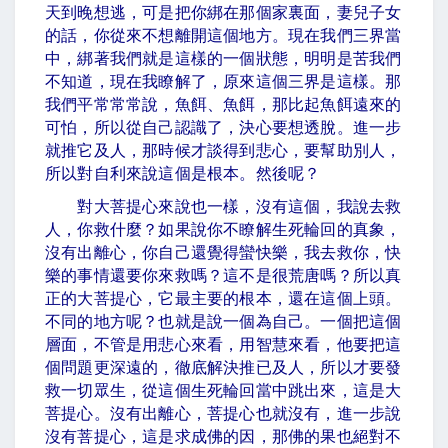
天到晚想逃，可是把你綁在那個家裏面，妻兒子女
的話，你從來不想離開這個地方。現在我們三界當
中，綁著我們就是這樣的一個狀態，明明是苦我們
不知道，現在我瞭解了，原來這個三界是這樣。那
我們平常常常說，魚餌、魚餌，那比起魚餌遠來的
可怕，所以從自己認識了，決心要想透脫。進一步
就推它及人，那時候才談得到悲心，要幫助別人，
所以對自利來說這個是根本。然後呢？
對大菩提心來說也一樣，沒有這個，我說去救
人，你救什麼？如果說你不瞭解生死輪回的真象，
沒有出離心，你自己還覺得蠻快樂，我去救你，快
樂的事情還要你來救嗎？這不是很荒唐嗎？所以真
正的大菩提心，它最主要的根本，還在這個上頭。
不同的地方呢？也就是說一個為自己。一個把這個
層面，不管是用悲心來看，用智慧來看，他要把這
個問題更深遠的，徹底解決推已及人，所以才要發
救一切眾生，從這個生死輪回當中跳出來，這是大
菩提心。沒有出離心，菩提心也就沒有，進一步說
沒有菩提心，這是求成佛的因，那佛的果也絕對不