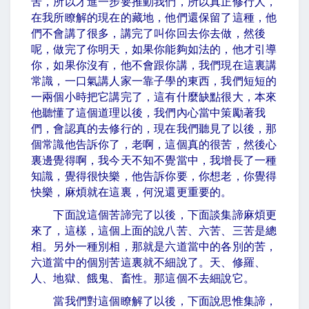
苦，所以才進一步要推動我們，所以真正修行人，
在我所瞭解的現在的藏地，他們還保留了這種，他
們不會講了很多，講完了叫你回去你去做，然後
呢，做完了你明天，如果你能夠如法的，他才引導
你，如果你沒有，他不會跟你講，我們現在這裏講
常識，一口氣講人家一靠子學的東西，我們短短的
一兩個小時把它講完了，這有什麼缺點很大，本來
他聽懂了這個道理以後，我們內心當中策勵著我
們，會認真的去修行的，現在我們聽見了以後，那
個常識他告訴你了，老啊，這個真的很苦，然後心
裏邊覺得啊，我今天不知不覺當中，我增長了一種
知識，覺得很快樂，他告訴你要，你想老，你覺得
快樂，麻煩就在這裏，何況還更重要的。
下面說這個苦諦完了以後，下面談集諦麻煩更
來了，這樣，這個上面的說八苦、六苦、三苦是總
相。另外一種別相，那就是六道當中的各別的苦，
六道當中的個別苦這裏就不細說了。天、修羅、
人、地獄、餓鬼、畜性。那這個不去細說它。
當我們對這個瞭解了以後，下面說思惟集諦，