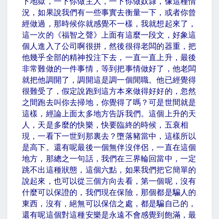
下地獄，一下你做主人，一下你做奴隸，像這種情
況，如果說我們有一些事實去衡量一下，或者你曾
經做過，那時候你就感覺不一樣，我就想起來了，
這一次的《福智之聲》上面有這麼一段文，好象這
個人進入了公司啊很拼，然後很得老闆的器重，把
他幾乎全部的精神投注下去，一直一直上升，最後
非常難做的一件事情，等到把事情做好了，他老闆
就把他調開了，調開這是調一個閒職。他已經覺得
很難受了，假定說跑到這方本來做得好好的，忽然
之間跑去叫你去掃地，你覺得了嗎？可是世間就是
這樣，經論上面太多地方告訴我們。這個上升的天
人，天是多麼的快樂，快要臨終的時候，五衰相
現，一看下一世到那裏去？墮落豬當中，這樣所以
是高下。還有呢最後一個無伴沒伴侶，一直在這個
地方，那總之一句話，我們在三界輪回當中，一定
跳不出這種狀態，這個六點，如果我們把它簡單的
說起來，也可以從三個方向去看，第一個呢，沒有
什麼可以保證的，我們現在保險，那個都是騙人的
東西，沒有，絕無可以保信之處，都是騙自己的，
還有呢這個對這種安樂是永遠不會感覺到飽滿，最