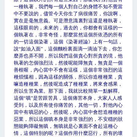
一種執著，我們每一個人對自己的身體不知不覺當
中不要說的，儘管今天你生了病很痛苦，你說啊，
實在是毫無意義。可是潛意識裏對這還是種執著，
這樣眼前的，未來的，過去的，你都會有這樣的一
個執著在，非常奇怪，那麼當然這個所依憑的所有
的一切這個染著，這個《染著經論》上有一句話，
說
“
如油入面
”
，這個麵粉裏面滴一滴油下去，你怎
麼弄也弄不開，所以我們這個貪心對所貪的境，他
執著的怎個強烈法，然後呢能障無貪，無貪是一個
善根喔，內心當中不會有這樣，這個非常強烈的這
種煩惱相，因為這樣的關係，所以你造種種業，貪
嘛造種種業，然後呢造成了種種業，將來會感果，
所以生苦為業。那下面，我就比較簡單一點解釋。
這個
“
嗔
”
是苦跟苦具，這個痛苦本身，大家人人感
受到，以及所有使你痛苦的，其他一切，對他內心
當中有嗔惡的心，然後呢，內心當中會想造種種的
惡業，所以這個嗔本身是非常強烈的，不安穩的狀
態能夠障礙無嗔，無嗔就是心裏面不會起這種心
情，這個特別的呢？這個作用什麼惡行，所有的壞