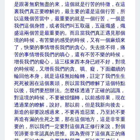
是跟著無窮無盡的來，這個就是行苦的特徵，在這
裏我們真正要瞭解的，最主要的還是這個行苦，所
以這幾個苦當中，最重要的就是一個行苦，一個是
我們這個身體，或者我們叫五取蘊，五蘊熾盛，熾
盛這兩個苦是最重要的。而且當我們真正遇見那個
境的時候，有苦樂的感受的時候，又有一個麻煩來
了，快樂的事情增長我們的貪心。失去捨不得，痛
苦的事情增長我們的嗔心，還有不苦不樂的時候，
增長我們的癡心，這三樣東西本身已經不好，對境
的時候呢，又增長我們的貪、嗔、癡，下面繼續的
輪回他本身，就是這樣無始輪轉，註定了我們生生
死死被困在這個裏頭，所以當我們瞭解了這個特點
以後，我們要想辦法。怎麼樣透過了正確的認識，
對這境的時候，不要被煩惱轉，以前感得果，現在
透過業的瞭解，說好。那以前，但是我新向後去，
新造的卻要說感過來，不要再造惡業，乃至於不要
再造有漏的生死之業，那在這個地方，這是非常重
要的，所以我們一定要對這個真正修行來說，對個
苦諦要非常認真的思惟。因為覺得了這個真正的痛