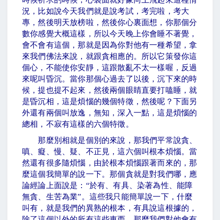
況，比如說今天我們就是說考試，考完啦，考大
專，然後明天放榜啦，然後你心裏面想，你那個分
數你感覺大概這樣，所以今天晚上你會睡不著覺，
會不會有這個，那就是因為你對他有一種希望，拿
來我們佛法來說，就跟貪相應的。所以它策發你這
個心，不能使你安靜，這跟散亂不太一樣喔，反過
來呢叫昏沉。當你那個心過去了以後，沉下來的時
候，提也提不起來，然後兩個眼睛直要打嗑睡，就
是昏沉相，這是煩惱的幾個特徵，然後呢？下面另
外還有兩個叫放逸，無知，深入一點，這是煩惱的
總相，不寂有這樣的六個特徵。
那麼別相就是個別的來說，那我們平常說貪、
嗔、癡、慢、疑、不正見，這六個叫根本煩惱。當
然還有很多隨煩惱，由於根本煩惱跟著而來的，那
麼這個我簡單的說一下。那個貪就是對我們哪，應
論經論上面說是：
“
於有、有具、染著為性、能障
無貪、生苦為業
”
。這些我只能簡單說一下，什麼
叫有，就是我們的異熟的根本，有具說這根據的，
除了這個以外的所有這些東西，那麼我們對他會有