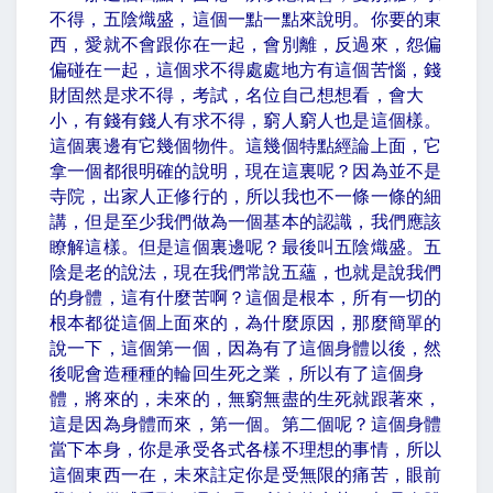
不得，五陰熾盛，這個一點一點來說明。你要的東
西，愛就不會跟你在一起，會別離，反過來，怨偏
偏碰在一起，這個求不得處處地方有這個苦惱，錢
財固然是求不得，考試，名位自己想想看，會大
小，有錢有錢人有求不得，窮人窮人也是這個樣。
這個裏邊有它幾個物件。這幾個特點經論上面，它
拿一個都很明確的說明，現在這裏呢？因為並不是
寺院，出家人正修行的，所以我也不一條一條的細
講，但是至少我們做為一個基本的認識，我們應該
瞭解這樣。但是這個裏邊呢？最後叫五陰熾盛。五
陰是老的說法，現在我們常說五蘊，也就是說我們
的身體，這有什麼苦啊？這個是根本，所有一切的
根本都從這個上面來的，為什麼原因，那麼簡單的
說一下，這個第一個，因為有了這個身體以後，然
後呢會造種種的輪回生死之業，所以有了這個身
體，將來的，未來的，無窮無盡的生死就跟著來，
這是因為身體而來，第一個。第二個呢？這個身體
當下本身，你是承受各式各樣不理想的事情，所以
這個東西一在，未來註定你是受無限的痛苦，眼前