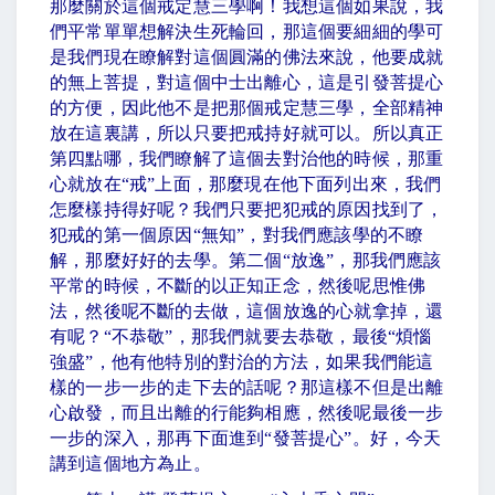
那麼關於這個戒定慧三學啊！我想這個如果說，我
們平常單單想解決生死輪回，那這個要細細的學可
是我們現在瞭解對這個圓滿的佛法來說，他要成就
的無上菩提，對這個中士出離心，這是引發菩提心
的方便，因此他不是把那個戒定慧三學，全部精神
放在這裏講，所以只要把戒持好就可以。所以真正
第四點哪，我們瞭解了這個去對治他的時候，那重
心就放在
“
戒
”
上面，那麼現在他下面列出來，我們
怎麼樣持得好呢？我們只要把犯戒的原因找到了，
犯戒的第一個原因
“
無知
”
，對我們應該學的不瞭
解，那麼好好的去學。第二個
“
放逸
”
，那我們應該
平常的時候，不斷的以正知正念，然後呢思惟佛
法，然後呢不斷的去做，這個放逸的心就拿掉，還
有呢？
“
不恭敬
”
，那我們就要去恭敬，最後
“
煩惱
強盛
”
，他有他特別的對治的方法，如果我們能這
樣的一步一步的走下去的話呢？那這樣不但是出離
心啟發，而且出離的行能夠相應，然後呢最後一步
一步的深入，那再下面進到
“
發菩提心
”
。好，今天
講到這個地方為止。