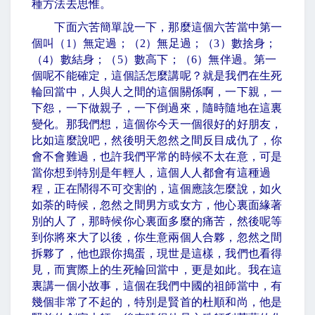
種方法去思惟。
下面六苦簡單說一下，那麼這個六苦當中第一
個叫（
1
）無定過；（
2
）無足過；（
3
）數捨身；
（
4
）數結身；（
5
）數高下；（
6
）無伴過。第一
個呢不能確定，這個話怎麼講呢？就是我們在生死
輪回當中，人與人之間的這個關係啊，一下親，一
下怨，一下做親子，一下倒過來，隨時隨地在這裏
變化。那我們想，這個你今天一個很好的好朋友，
比如這麼說吧，然後明天忽然之間反目成仇了，你
會不會難過，也許我們平常的時候不太在意，可是
當你想到特別是年輕人，這個人人都會有這種過
程，正在鬧得不可交割的，這個應該怎麼說，如火
如荼的時候，忽然之間男方或女方，他心裏面緣著
別的人了，那時候你心裏面多麼的痛苦，然後呢等
到你將來大了以後，你生意兩個人合夥，忽然之間
拆夥了，他也跟你搗蛋，現世是這樣，我們也看得
見，而實際上的生死輪回當中，更是如此。我在這
裏講一個小故事，這個在我們中國的祖師當中，有
幾個非常了不起的，特別是賢首的杜順和尚，他是