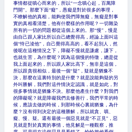
事情都從嗔心而來的，所以
“
一念嗔心起，百萬障
門開
”
。那麼下面
“
癡
”
，愚癡是對於很多的事理，
不瞭解他的真相，能夠使我們障無癡，無癡是對事
實的真相看清楚，他有什麼樣的作用呢？一切雜染
所有的一切的問題都從這個上來的。那
“
慢
”
，慢是
由自己跟人家比所以自己總覺得高，經論上面叫這
個
“
恃已淩他
”
，自己覺得高高的，看不起別人，然
後呢在這種情況之下，障礙不慢就是謙慮，謙下，
也就生苦，為什麼呢？因為這個慢的特徵，總是從
我上面起來的，所以跟人家比高下，無非是這個，
所以跟貪很相似，最後一個
“
疑
”
，疑就是猶豫不
決，那麼在這裏特別的是什麼？就是說能夠疑的另
外叫勝解，我們對這件情決定認識，就是如此，對
很多事情就是猶豫不決。那麼他產生什麼？對我們
的障礙呢？就是障礙我們去修善行，我們平常的時
候，應該去做的時候，到那時候心裏就猶豫，為什
麼？沒有得到決定的這種勝解，所以就貪、嗔、
癡、慢、疑。還有最後一個惡見就是
“
不正見
”
，惡
見就是對於真實的事情，他見解是一種觀察，推
度，可是現在這個惡見是看錯了，恰恰把他看倒，