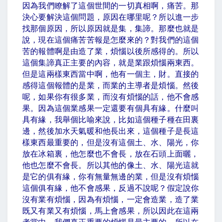
因為我們瞭解了這個世間的一切真相啊，痛苦。那
決心要解決這個問題，原因在哪里呢？所以進一步
找那個原因，所以原因就是集，集諦。那麼也就是
說，現在這個痛苦苦報是怎麼來的？對我們的這個
苦的報體啊是由造了業，煩惱以後所感得的。所以
這個集諦真正主要的內容，就是業跟煩惱兩東西。
但是這兩樣東西當中啊，他有一個主，財。直接的
感得這個報體的是業，而業的主導者是煩惱。然後
呢，如果你有很多業，而沒有煩惱的話，他不會感
果。因為這個業感果一定還要有個具有緣。什麼叫
具有緣，我舉個比喻來說，比如這個種子種在田裏
邊，然後加水天氣暖和他長出來，這個種子是長這
樣東西最重要的，但是沒有這個土、水、陽光，你
放在冰箱裏，他怎麼也不會長，放在石頭上面曬，
他也怎麼不會長。所以其他的像土、水、陽光這就
是它的俱有緣，你有無量無邊的業，但是沒有煩惱
這個俱有緣，他不會感果，反過不說呢？假定說你
沒有業有煩惱，因為有煩惱，一定會造業，造了業
既又有業又有煩惱，馬上會感果，所以因此在這兩