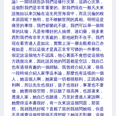
論》一開頭就告訴我們這修行次第，這調心次第，
這個對我們是非常重要的。那我們現在一般凡夫來
說無始以來沉輪在這生死苦海當中，而且沉倫的根
本原因呢？無明，並不瞭解世間的真相。明明這是
痛苦的事情，我們卻樂此不疲。我們可以舉一個簡
單的比喻，凡是有嗜好的人抽煙、迷幻藥，很多東
西對我們有非常大害處的，那他絕對不在乎。我們
現在看旁邊人是如比，實際上深一層去觀察自己亦
複如是，所以這個才是真正非常可憐的一件事情。
假定說這個地方不認識，他心裏面不會想從這個地
方跳脫出來，因此談其他的問題都是空話，我自己
也有過很有趣的一個經驗。我曾經介紹人家，很長
一段時候介紹人家學這本論，那麼也有這樣的一個
人，她這個人啊，她家庭一切都很順利，正因為順
利啊，所以先生也很好，孩子也很好，事業也不要
做，她覺得很空閒，所以聽了很高興，也跟著來，
透過人家，她自己也聽過，乃至於透過人家說啊，
她覺得這本書很好，有一次來談這個問題，那當
然，我就既然好呢？直截了當的我就問她啦，你是
不是感覺這個世間很不理想呢？她說不對啊，這個