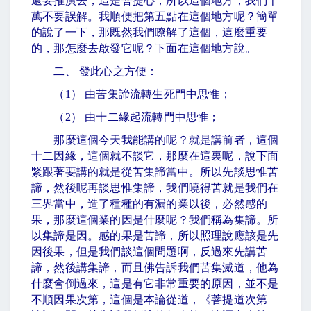
還要推廣去，這是菩提心，所以這個地方，我們千
萬不要誤解。我順便把第五點在這個地方呢？簡單
的說了一下，那既然我們瞭解了這個，這麼重要
的，那怎麼去啟發它呢？下面在這個地方說。
二、 發此心之方便：
（
1
） 由苦集諦流轉生死門中思惟；
（
2
） 由十二緣起流轉門中思惟；
那麼這個今天我能講的呢？就是講前者，這個
十二因緣，這個就不談它，那麼在這裏呢，說下面
緊跟著要講的就是從苦集諦當中。所以先談思惟苦
諦，然後呢再談思惟集諦，我們曉得苦就是我們在
三界當中，造了種種的有漏的業以後，必然感的
果，那麼這個業的因是什麼呢？我們稱為集諦。所
以集諦是因。感的果是苦諦，所以照理說應該是先
因後果，但是我們談這個問題啊，反過來先講苦
諦，然後講集諦，而且佛告訴我們苦集滅道，他為
什麼會倒過來，這是有它非常重要的原因，並不是
不順因果次第，這個是本論從道，《菩提道次第