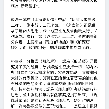
與尊者的思想淵源極深，故他所創立的格魯派又被
稱為
“
新噶當派
”
。
義淨三藏在《南海寄歸傳》中說：
“
所雲大乘無過
二種，一則中觀，二乃瑜伽。
”
《道次第》正是繼
承了這兩大思想，即中觀空性見及瑜伽廣大行，又
稱深觀、廣行。如《道次第》三士道、奢摩他等部
分內容，主要來自《瑜伽師地論》和《解深密
經》；而
“
觀
”
的部分，則以應成中觀見為了義。
格魯派十分推崇《般若經》，認為《般若經》乃最
究竟了義的經典，故以緣起性空抉擇一切，認為凡
與
“
無自性
”
之說相違背的，皆是方便說。而根據宗
大師的修學經歷，與彌勒五論和無著菩薩的論典也
有極深的思想淵源，還很重視陳那論師的因明論
典。按格魯的教法，認為《般若經》亦蘊涵廣行的
思想，並由彌勒和無著菩薩將其挖掘了出來。《現
觀莊嚴論》是彌勒菩薩為《般若八千頌》作的注
解，為格魯派必修的五部大論之一，是建立中觀見