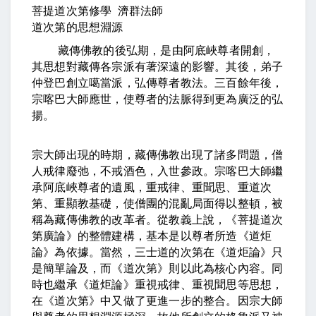
菩提道次第修學
濟群法師
道次第的思想淵源
藏傳佛教的後弘期，是由阿底峽尊者開創，
其思想對藏傳各宗派有著深遠的影響。其後，弟子
仲登巴創立噶當派，弘傳尊者教法。三百餘年後，
宗喀巴大師應世，使尊者的法脈得到更為廣泛的弘
揚。
宗大師出現的時期，藏傳佛教出現了諸多問題，僧
人戒律廢弛，不戒酒色，入世參政。宗喀巴大師繼
承阿底峽尊者的遺風，重戒律、重聞思、重道次
第、重顯教基礎，使僧團的混亂局面得以整頓，被
稱為藏傳佛教的改革者。從教義上說，《菩提道次
第廣論》的整體建構，基本是以尊者所造《道炬
論》為依據。當然，三士道的次第在《道炬論》只
是簡單論及，而《道次第》則以此為核心內容。同
時也繼承《道炬論》重視戒律、重視聞思等思想，
在《道次第》中又做了更進一步的整合。因宗大師