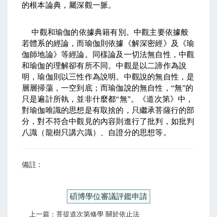
的根本論典，屬深觀一脈。
中觀和瑜伽的依據典籍有別。中觀主要依據般
若體系的經論，而瑜伽則依據《解深密經》及《瑜
伽師地論》等經論。同樣論及一切法無自性，中觀
和瑜伽的理解卻有所不同。中觀是以二諦作為說
明，瑜伽則以三性作為說明。中觀說的無自性，是
層層掃蕩，一空到底；而瑜伽說的無自性，
“
無
”
的
只是遍計所執，並非什麼都
“
無
”
。《道次第》中，
對瑜伽唯識的思想是有取捨的，只繼承菩薩行的部
分，對不符合中觀見的內容則進行了批判，如批判
八識（龍樹只講六識）、自證分的思想等。
備註 :
碩博學位審議評鑑申請
上一篇：菩提道次第修學 關於依止法