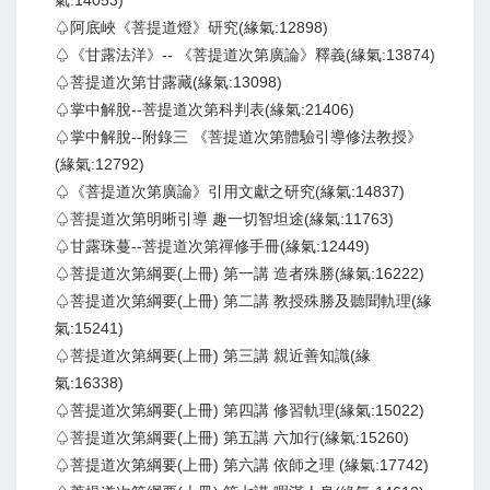
氣:14053)
♤阿底峽《菩提道燈》研究(緣氣:12898)
♤《甘露法洋》-- 《菩提道次第廣論》釋義(緣氣:13874)
♤菩提道次第甘露藏(緣氣:13098)
♤掌中解脫--菩提道次第科判表(緣氣:21406)
♤掌中解脫--附錄三 《菩提道次第體驗引導修法教授》
(緣氣:12792)
♤《菩提道次第廣論》引用文獻之研究(緣氣:14837)
♤菩提道次第明晰引導 趣一切智坦途(緣氣:11763)
♤甘露珠蔓--菩提道次第禪修手冊(緣氣:12449)
♤菩提道次第綱要(上冊) 第一講 造者殊勝(緣氣:16222)
♤菩提道次第綱要(上冊) 第二講 教授殊勝及聽聞軌理(緣
氣:15241)
♤菩提道次第綱要(上冊) 第三講 親近善知識(緣
氣:16338)
♤菩提道次第綱要(上冊) 第四講 修習軌理(緣氣:15022)
♤菩提道次第綱要(上冊) 第五講 六加行(緣氣:15260)
♤菩提道次第綱要(上冊) 第六講 依師之理 (緣氣:17742)