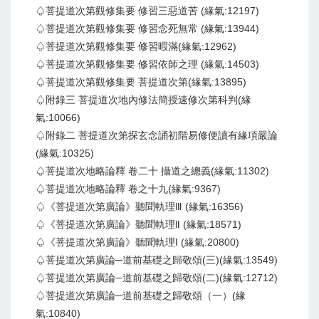
♤菩提道次第觀修集要 修習三惡道苦 (緣氣:12197)
♤菩提道次第觀修集要 修習念死無常 (緣氣:13944)
♤菩提道次第觀修集要 修習暇滿(緣氣:12962)
♤菩提道次第觀修集要 修習依師之理 (緣氣:14503)
♤菩提道次第觀修集要 菩提道次第(緣氣:13895)
♤附錄三 菩提道次地內修法簡授速修次第科判(緣
氣:10066)
♤附錄二 菩提道次第探玄念誦初階易修便讀有緣項嚴論
(緣氣:10325)
♤菩提道次地略論釋 卷二十 攝道之總義(緣氣:11302)
♤菩提道次地略論釋 卷之十九(緣氣:9367)
♤《菩提道次第廣論》聽聞軌理Ⅲ (緣氣:16356)
♤《菩提道次第廣論》聽聞軌理Ⅱ (緣氣:18571)
♤《菩提道次第廣論》聽聞軌理Ⅰ (緣氣:20800)
♤菩提道次第廣論─道前基礎之歸敬頌(三)(緣氣:13549)
♤菩提道次第廣論─道前基礎之歸敬頌(二)(緣氣:12712)
♤菩提道次第廣論─道前基礎之歸敬頌（一）(緣
氣:10840)