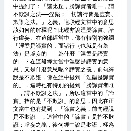
中提到了：
「諸比丘，勝諦實者唯一，謂
不欺誑之法──涅槃；一切諸行皆是虛妄、
欺誑之法。」之義。
這段經文當中的意思
該如何的解釋呢？
此經亦說涅槃諦實、諸
行虛妄。
在這部經當中，佛有特別的強調
「涅槃是諦實的，而諸行（也就是有為
法）是虛妄的」。為什麼「涅槃是諦實
的」？在這段經文當中涅槃是諦實的意
思，又是什麼意思呢？
諦實之義，前句經
說是不欺誑，
佛在經中提到「涅槃是諦實
的」，這時衪有特別的提到「勝諦實者唯
一，謂不欺誑之法」，所以這當中的「諦
實」指的是「不欺誑」的意思，因此在正
文當中也有提到，「諦實之義，前句經說
是不欺誑」，這當中的「諦實」是指不欺
誑；
虛妄之義，後句經中說是欺誑，極為