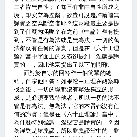
二者皆無自性；了知三有非由自性所成之
境，即安立為涅槃，故豈可說是許輪迴無
諦實之空為斷空者耶？
這兩段最主要是提
到了什麼內涵呢？在之前《中論》裡有提
到，不管是有為法或是無為法，一切的萬
法都沒有任何的諦實，但是在《六十正理
論》當中字面上的文義卻提到「涅槃是諦
實的」，因此他宗提出了以下的問難。
而對於自宗的回答作一個簡單的總
結，自宗他回答：如果透由正理在觀察尋
找之後，一切的境都沒有辦法獨立的形
成，是必須要觀待他者，所以一切的法不
管是有為法、無為法，它的本質都沒有任
何的諦實；但是在《六十正理論》當中，
為什麼特別強調「涅槃它是諦實的」？因
為涅槃是勝義諦，所以勝義諦當中的「勝