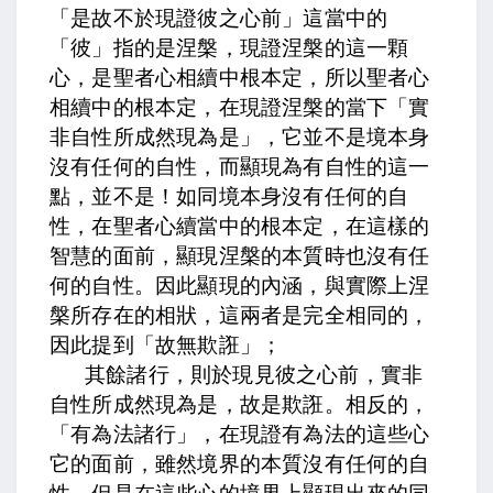
「是故不於現證彼之心前」這當中的
「彼」指的是涅槃，現證涅槃的這一顆
心，是聖者心相續中根本定，所以聖者心
相續中的根本定，在現證涅槃的當下「實
非自性所成然現為是」，它並不是境本身
沒有任何的自性，而顯現為有自性的這一
點，並不是！如同境本身沒有任何的自
性，在聖者心續當中的根本定，在這樣的
智慧的面前，顯現涅槃的本質時也沒有任
何的自性。因此顯現的內涵，與實際上涅
槃所存在的相狀，這兩者是完全相同的，
因此提到「故無欺誑」；
其餘諸行，則於現見彼之心前，實非
自性所成然現為是，故是欺誑。
相反的，
「有為法諸行」，在現證有為法的這些心
它的面前，雖然境界的本質沒有任何的自