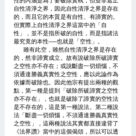
性的內涵是為了要破除實執，但並非遮止
自性清淨之界，因此自性清淨之界是存在
的，而且它的本質是有自性、有諦實的。
但實際上自性清淨之界這當中的「自
性」，並不是指所破的自性，而是指諸法
最究竟的本性──也就是「空性」。
雖有此空，
雖然自性清淨之界是存在
的，
然非諦實成立。故有說破除所破諦實
之空性亦不存在；或說斷盡一切煩惱，不
須通達勝義真實性之空性，應以此論作為
依據而破除也。
因此他宗有提出兩種的觀
點，第一種是提到「破除所破諦實之空性
亦不存在」，也就是破除了諦實的空性法
是不存在的，這是第一種說法。第二種說
法「斷盡一切煩惱，不須通達勝義真實性
之空性」，這兩種說法其實都直接違背了
《法界讚》當中的這個偈頌，所以可以透