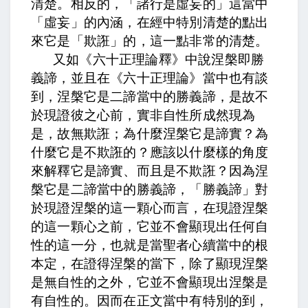
清楚。
相反的，「諸行是虛妄的」這當中
「虛妄」的內涵，在經中特別清楚的點出
來它是「欺誑」的，這一點非常的清楚。
又如《六十正理論釋》中說涅槃即勝
義諦，
並且在《六十正理論》當中也有談
到，涅槃它是二諦當中的勝義諦，
是故不
於現證彼之心前，實非自性所成然現為
是，故無欺誑；
為什麼涅槃它是諦實？為
什麼它是不欺誑的？應該以什麼樣的角度
來解釋它是諦實、而且是不欺誑？因為涅
槃它是二諦當中的勝義諦，「勝義諦」對
於現證涅槃的這一顆心而言，在現證涅槃
的這一顆心之前，它並不會顯現出任何自
性的這一分，也就是當聖者心續當中的根
本定，在證得涅槃的當下，除了顯現涅槃
是無自性的之外，它並不會顯現出涅槃是
有自性的。因而在正文當中有特別的到，