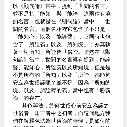
以《顯句論》當中，提到「世間的名言」
並不是指「能知」與「能詮」這兩種有境
的名言，也就是在《顯句論》當中，「世
間的名言」這個名相裡它包含了不只是
「能知心」以及「能詮聲」，它同時也包
含了「所詮義」以及「所知境」；
亦莫執
著一切所知、所詮皆世俗諦。
雖然在《顯
句論》當中，世間的名言裡有提到：能詮
聲、能知心，所詮義以及所知境，但是是
不是所有的「所知」以及「所詮」都能夠
安立為世俗諦呢？並不是。因為「所知的
境」以及「所詮釋的義」當中也有「勝義
諦」的存在。
其色等法，於何世俗心前安立為諦之
世俗者，即三者中之初者，
而這個地方我
們在解釋色法為世俗諦的時候，是如何的