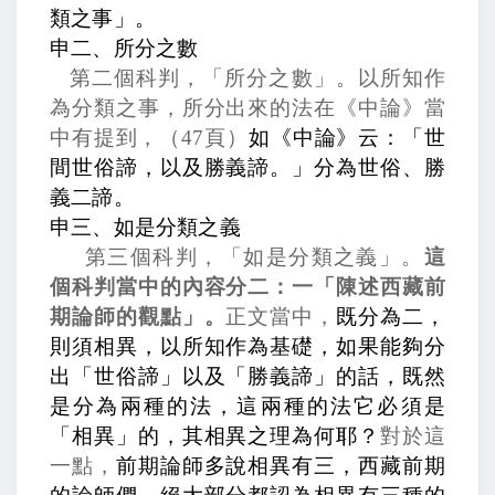
類之事」。
申二、所分之數
第二個科判，「所分之數」。以所知作
為分類之事，所分出來的法在《中論》當
中有提到，
（
47
頁）
如《中論》云：「世
間世俗諦，以及勝義諦。」分為世俗、勝
義二諦。
申三、如是分類之義
第三個科判，「如是分類之義」。
這
個科判當中的內容分二：一「陳述西藏前
期論師的觀點」。
正文當中，
既分為二，
則須相異，
以所知作為基礎，如果能夠分
出「世俗諦」以及「勝義諦」的話，既然
是分為兩種的法，這兩種的法它必須是
「相異」的，
其相異之理為何耶？
對於這
一點，
前期論師多說相異有三，
西藏前期