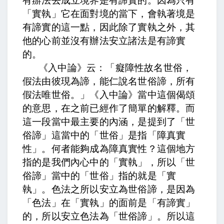
有辦法去成立境界是有諦實的。因為只有
「實執」它在面對境的當下，會執著境是
有諦實的這一點，因此除了實執之外，其
他的心前並沒有辦法安立諸法是有諦實
的。
《入中論》云：「癡障性故名世俗，
假法由彼現為諦，能仁說名世俗諦，所有
假法唯世俗。」《
入中論》當中這個偈頌
的意思，在之前已經作了簡單的解釋。而
這一段當中最主要的內涵，是提到了「世
俗諦」這當中的「世俗」是指「障真實
性」。何者能夠成為障真實性？這個地方
指的是我們內心中的「實執」，所以「世
俗諦」當中的「世俗」指的就是「實
執」。色法之所以安立為世俗諦，是因為
「色法」在「實執」的面前是「有諦實」
的，所以安立色法為「世俗諦」。所以這