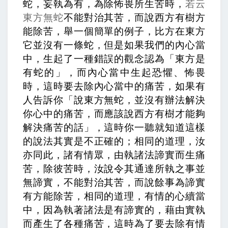
蛇，妄執為有，為除怖畏所生苦時，
若云
東方無蛇
不能對治其苦，而說西方有樹方
能除苦，
舉一個簡單的例子，比方在東方
它並沒有一條蛇，但是如果我們的內心當
中，生起了一種錯誤的觀念認為「東方是
有蛇的」，而內心當中生起恐懼、怖畏
時，這時要去除內心當中的痛苦，如果有
人告訴你「說東方無蛇，並沒有辦法解決
你心中的痛苦，而應該說西方有樹才能夠
解決痛苦的話」，這時你一聽就知道這樣
的說法其實是不正確的；相同的道理，
汝
亦同此，諸有情眾，由執諸法諦實而生痛
苦，除彼苦時，汝說令其通達所執之事並
無諦實，不能對治其苦，而說餘事為諦實
有方能除苦，
相同的道理，有情的心續當
中，因為執著諸法是有諦實的，藉由實執
而產生了各種痛苦，這時為了要去除有情