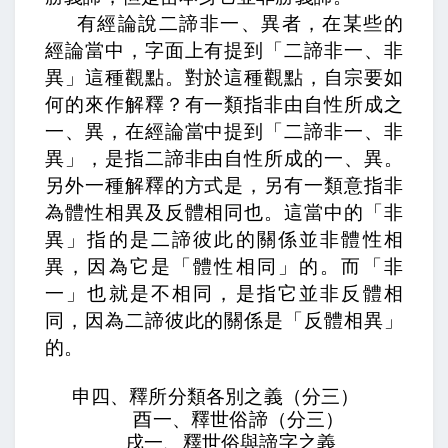
有經論說二諦非一、異者，
在某些的
經論當中，字面上有提到「二諦非一、非
異」這種觀點。對於這種觀點，自宗要如
何的來作解釋？
有一類指非由自性所成之
一、異，
在經論當中提到「二諦非一、非
異」，是指二諦非由自性所成的一、異。
另外一種解釋的方式是，
另有一類意指非
為體性相異及反體相同也。
這當中的「非
異」指的是二諦彼此的關係並非體性相
異，因為它是「體性相同」的。而「非
一」也就是不相同，是指它並非反體相
同，因為二諦彼此的關係是「反體相異」
的。
申四、釋所分類各別之義（分三）
酉一、釋世俗諦（分三）
戌一、釋世俗與諦字之義