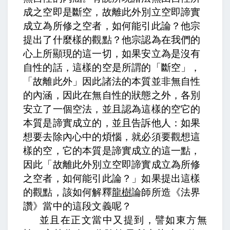
成之空即是斷空，故離此外別立空即諦實
成立為所修之空者，如何能引此論？
他宗
提出了什麼樣的觀點？他宗認為在我們的
心上所顯現的這一切，如果安立為是沒有
自性的話，這樣的空是所謂的「斷空」，
「故離此外」因此諸法的本質並非無自性
的內涵，因此在無自性的狀態之外，各別
安立了一個空法，並且認為這樣的空它的
本質是諦實成立的，並且告訴他人：如果
想要去除內心中的煩惱，就必須要觀想這
樣的空，它的本質是諦實成立的這一點，
因此「故離此外別立空即諦實成立為所修
之空者，如何能引此論？」如果提出這樣
的觀點，該如何解釋
龍樹
論師所造《法界
讚》當中的這段文義呢？
並且在正文當中又提到，
譬如東方無