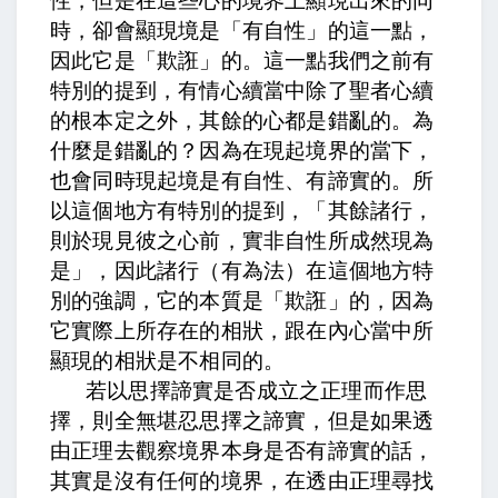
性，但是在這些心的境界上顯現出來的同
時，卻會顯現境是「有自性」的這一點，
因此它是「欺誑」的。這一點我們之前有
特別的提到，有情心續當中除了聖者心續
的根本定之外，其餘的心都是錯亂的。為
什麼是錯亂的？因為在現起境界的當下，
也會同時現起境是有自性、有諦實的。所
以這個地方有特別的提到，「其餘諸行，
則於現見彼之心前，實非自性所成然現為
是」，因此諸行（有為法）在這個地方特
別的強調，它的本質是「欺誑」的，因為
它實際上所存在的相狀，跟在內心當中所
顯現的相狀是不相同的。
若以思擇諦實是否成立之正理而作思
擇，則全無堪忍思擇之諦實，
但是如果透
由正理去觀察境界本身是否有諦實的話，
其實是沒有任何的境界，在透由正理尋找