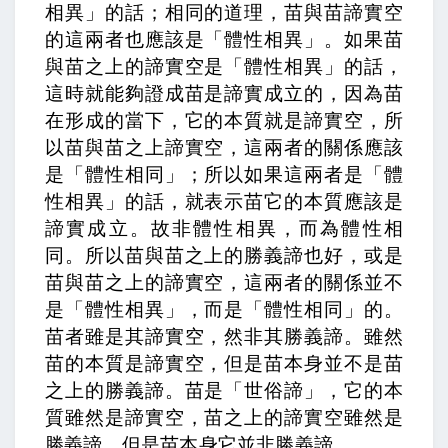
相異」的話；相同的道理，苗與苗諦實空
的這兩者也應該是「體性相異」。如果苗
與苗之上的諦實空是「體性相異」的話，
這時就能夠證成苗是諦實成立的，因為苗
在形成的當下，它的本質就是諦實空，所
以苗與苗之上諦實空，這兩者的關係應該
是「體性相同」；所以如果這兩者是「體
性相異」的話，就表示苗它的本質應該是
諦實成立。
故非體性相異，而為體性相
同。
所以苗與苗之上的勝義諦也好，或是
苗與苗之上的諦實空，這兩者的關係並不
是「體性相異」，而是「體性相同」的。
苗者雖是其諦實空，然非其勝義諦。
雖然
苗的本質是諦實空，但是苗本身並不是苗
之上的勝義諦。苗是「世俗諦」，它的本
質雖然是諦實空，苗之上的諦實空雖然是
勝義諦，但是苗本身它並非勝義諦。