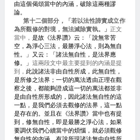
由這個偈頌當中的內涵，破除這兩種謬
論。
第十二個部分，「若以法性諦實成立作
為所觀修的對境，無法滅除實執。」
正文
當中，
是故《法界讚》云：「說無常苦
空，為淨心三法，最勝淨心法，則為無自
性。」又云：「諸法無自性，是法界應
修。」
這兩段文中最主要提到的內涵是提
到，
此說諸法非由自性所成，此無自性，
是所修之法界；
一切的萬法透由正理在觀
察之後，都能夠證成這一切的萬法都並非
是由自性所形成的，因此諸法無自性的這
一點，是我們必須去觀修的法界，這一點
是存在的。並且在《法界讚》當中也有提
到，
修無自性，即是最勝之淨心法，
如果
要調伏我們心續當中的煩惱，就必須觀修
無自性的內涵。
有說所現諸法無由自性所