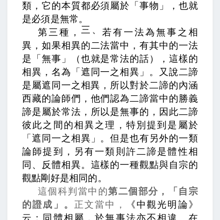
類，它的本質都必須屬於「事物」，也就
是必須是無常。
三、
第三種，
若有一法為無事之相
異，
如果相異的二法當中，有其中的一法
是「無事」（也就是常法的話），這樣的
相異，
名為「遮同一之相異」。又說二諦
是屬遮同一之相異，
所以對於二諦的內涵
西藏的論師們，他們認為二諦當中的勝義
諦是屬於常法，所以是無事的，因此二諦
彼此之間的相異之理，特別提到是屬於
「遮同一之相異」。但是也有另外的一類
論師提到，
另有一類則許二諦是體性相
同、反體相異。
這樣的一種觀點與自宗的
觀點剛好是相同的。
這個科判當中的
第二個部分，「自宗
的證成」。
正文當中，
《中觀光明論》
云：同體相屬，於無事法亦不相違。
在