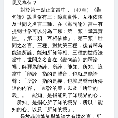
思又為何？
對於第一點正文當中，
（
49
頁）
《顯
句論》說世俗有三：障真實性、互相依賴
及世間之名言三種。
在《顯句論》當中有
提到世俗可以分為三類：第一類「障真實
性」，第二類「互相依賴」，第三類「世
間之名言」三種。對於第三種，
後者釋為
能詮所詮、能知所知等相。
三種的世俗法
當中，世間之名言在《顯句論》的釋論
裡，解釋為能詮、所詮，能知、所知。這
當中「能詮」指的是聲音，也就是能詮
聲；「所詮」指的是義，也就是聲音所傳
達的內容，「能詮的聲」以及「所詮的
義」。「能知」是指能夠了知境界的心，
「所知」是指心所了知的境界，所以「能
知的心」以及「所知的境」。
是故非唯能知與能詮之有境名言，
所