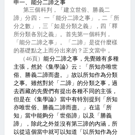
申一、能分二諦之事
第三個科判，「建立世俗、勝義二
諦」分四：
一「能分二諦之事」，二「所
分之數」，三「如是分類之義」，四「釋
所分類各別之義」。首先第一個科判，
「能分二諦之事」。「二諦」是從什麼樣
的基礎點之上而分出來的？正文當中，
（
46
頁）
能分二諦之事，先覺雖有多種
主張，然於《集學論》云：「所知亦唯世
俗、勝義二諦而盡。」故以所知作為分類
之事。
雖然對於「二諦」的分類之事，過
去西藏的先覺們有提出各種不同的主張，
但是在《集學論》當中有特別提到「所知
亦唯世俗、勝義二諦而盡。」在這「所
知」當中能夠分「世俗諦」以及「勝義
諦」，除此之外並沒有第三諦的內涵，所
以從這個當中就可以知道「以所知作為分