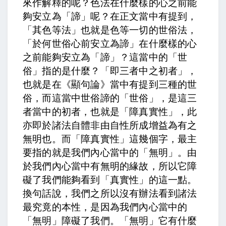
來作解釋的呢？色法在什麼樣的心之前能
夠安立為「諦」呢？在正文當中有提到，
「其色等法」也就是色等一切的世俗法，
「於何世俗心前安立為諦」在什麼樣的心
之前能夠安立為「諦」？這當中的「世
俗」指的是什麼？「即三者中之初者」，
也就是在《顯句論》當中有提到三種的世
俗，而這當中世俗諦的「世俗」，是這三
者當中的初者，也就是「障真實性」，
此
亦即於諸法自體非由自性所成增益為有之
無明也。
而「障真實性」這幾個字，最主
要指的就是我們內心當中的「無明」。由
於我們內心當中有無明的緣故，所以它障
礙了我們能夠看到「真實性」的這一點。
換句話說，我們之所以沒有辦法看到諸法
最究竟的本性，是因為我們內心當中的
「無明」障礙了我們。「無明」它有什麼