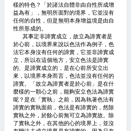
樣的特色？「於諸法自體非由自性所成增
益為有」，無明所面對的境界，它並沒有
任何的自性，但是無明本身增益境是由自
性所形成的。
其事定非諦實成立，故立為諦實者是
於心前，
以境界來說以色法作為例子，色
法它本身沒有任何的諦實，它並非諦實成
立，所以在這個地方，安立色法是諦實
的、是諦實成立的，是在心前所安立出
來，以境界本身而言，色法並沒有任何的
諦實。「故立為諦實者是於心前」是在什
麼樣的一顆心之前，能夠安立色法為諦實
呢？是在「實執」之前，因為執著色法有
諦實的實執面前，色法是有諦實的，
然除
實執之外，於餘心前無可立為諦實故。
除
了實執之外，在其他的心的境界上，並沒