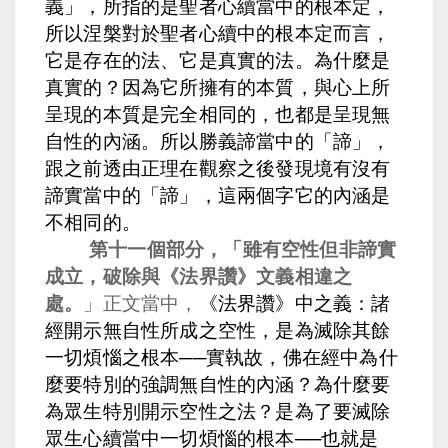
義」，所指的是聖者心續當中的根本定，
所以涅槃對於聖者心續中的根本定而言，
它是存在的法、它是真實的法。為什麼是
真實的？因為它所擁有的本質，與心上所
呈現的本質是完全相同的，也都是呈現無
自性的內涵。所以勝義諦當中的「諦」，
跟之前透由正理在觀察之後發現境有沒有
諦實當中的「諦」，這兩個字它的內涵是
不相同的。
第十一個部分，「雖有空性但非諦實
成立，破除與《法界讚》文義相違之
處。
」正文當中，
《法界讚》中之義：諸
經開示無自性所成之空性，是為滅除其餘
一切煩惱之根本──實執故，
佛在經中為什
麼要特別的強調無自性的內涵？為什麼要
為眾生特別開示空性之法？是為了要滅除
眾生心續當中一切煩惱的根本──也就是