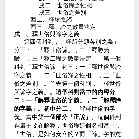
戌二、世俗諦之性相
戌三、世俗之差別
酉二、釋勝義諦
酉三、釋二諦之數量決定
戌一、釋世俗與諦字之義
第四個科判，「釋所分類各別之義」
分三：一「釋世俗諦」，二「釋勝義
諦」，三「釋二諦之數量決定」。第一個
科判「釋世俗諦」初三：一「釋世俗與諦
字之義」，二「世俗諦之性相」，三「世
俗之差別」。首先第一個科判，「釋世俗
與諦字之義」。
這個科判當中的內容分
二：一「解釋世俗的字義」，二「解釋諦
的字義」。初中分二
，「解釋世俗的字
義」當中
第一個部分「正說」
。這個科判
裡最主要在解釋，世俗諦這個名相當中，
「世俗」是如何安立的？而「諦」字的意