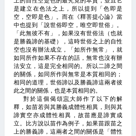
上的自性空是色的最究竟的本質，並且它
是建立在色法之上，所以提到「色即是
空，空即是色」。而在《釋菩提心論》當
中也提到「說世俗即空，唯空即世俗」。
「此無彼不有」，如果沒有世俗法（也就
是勝義諦的基礎），這時世俗之上的自性
空也沒有辦法成立，「如所作無常」，就
如同所作如果不存在的話，無常也沒有辦
法安立，這是完全相同的。所以二諦之間
的關係，如同所作與無常是本質相同的；
相同的道理，世俗諦以及勝義諦這兩者彼
此之間的關係，也是本質相同的。
對於這個偈頌
宗
大師作了以下的解
釋，
如苗若與其勝義成體性相異，則與其
諦實空亦成體性相異，故苗應是諦實成
立。
比方說以苗作為例子，如果苗跟苗之
上的勝義諦，這兩者之間的關係是「體性