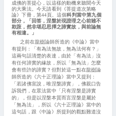
成佛的菩提心，以這樣的動機來聽聞今天
的大乘法。今天請看到《菩提道次第略
論》下冊，第
44
頁。這個
科判當中第九個
部分，「回答，涅槃於現證理之心前雖不
欺誑，然非堪忍思擇之諦實故，與前論無
有相違。」
之前在
龍樹
論師所造的《中論》當中
有提到：「有為法無故，無為法何有？」
這兩句話清楚的表達，由於「有為法」沒
有任何諦實的緣故，所以「無為法」怎麼
會有些許的諦實？但對於這一點在
龍樹
論
師所造的《六十正理論》當中又提到：
「若諸佛宣說，唯涅槃諦實」，佛親口告
訴我們，在眾法當中「只有涅槃是諦實
的」，但是以涅槃本質而言涅槃是屬於
「無為法」，所以《六十正理論》當中的
這句話，跟《中論》所提到的觀點難道沒