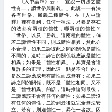
《入中論釋》云：「宣說一切法之體
性有二，謂世俗與勝義。」此說一一有法
各有世俗、勝義二種體性。
在《入中論
釋》裡有提到，任何一種法，只要是存在
的法都有兩種的體性，哪兩種的體性？
「世俗」以及「勝義」這兩種的體性，
倘
若二諦體性不同，則成體性相異，然此亦
不合理，
如果二諦彼此之間的關係是體性
不同的，這時二諦它的關係就應該是體性
相異；如果是「體性相異」，其實是會違
反許多的正理，因此這一點是不合理的，
是故二諦應成無有體性而成無有；
如果二
諦之間的關係，既不是「體性相同」又不
是「體性相異」的話，這時推論到最後，
二諦應該不會有任何的體性；如果二諦沒
有任何的體性，二諦到最後就完全無法安
立。
若有，則遍體性一、異任一者故。
因