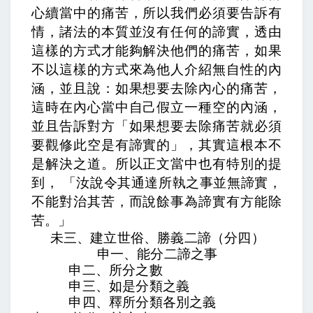
心續當中的痛苦，所以我們必須要告訴有
情，諸法的本質並沒有任何的諦實，透由
這樣的方式才能夠解決他們的痛苦，如果
不以這樣的方式來為他人介紹無自性的內
涵，並且說：如果想要去除內心的痛苦，
這時在內心當中自己假立一種空的內涵，
並且告訴對方「如果想要去除痛苦就必須
要觀修此空是有諦實的」，其實這根本不
是解決之道。所以正文當中也有特別的提
到，
「汝說令其通達所執之事並無諦實，
不能對治其苦，而說餘事為諦實有方能除
苦。」
未三、建立世俗、勝義二諦（分四）
申一、能分二諦之事
申二、所分之數
申三、如是分類之義
申四、釋所分類各別之義