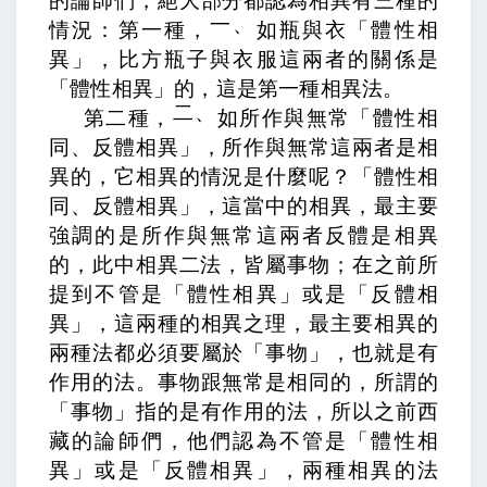
的論師們，絕大部分都認為相異有三種的
一、
情況：第一種，
如瓶與衣「體性相
異」，
比方瓶子與衣服這兩者的關係是
「體性相異」的，這是第一種相異法。
二、
第二種，
如所作與無常「體性相
同、反體相異」，
所作與無常這兩者是相
異的，它相異的情況是什麼呢？「體性相
同、反體相異」，這當中的相異，最主要
強調的是所作與無常這兩者反體是相異
的，
此中相異二法，皆屬事物；
在之前所
提到不管是「體性相異」或是「反體相
異」，這兩種的相異之理，最主要相異的
兩種法都必須要屬於「事物」，也就是有
作用的法。事物跟無常是相同的，所謂的
「事物」指的是有作用的法，所以之前西
藏的論師們，他們認為不管是「體性相
異」或是「反體相異」，兩種相異的法