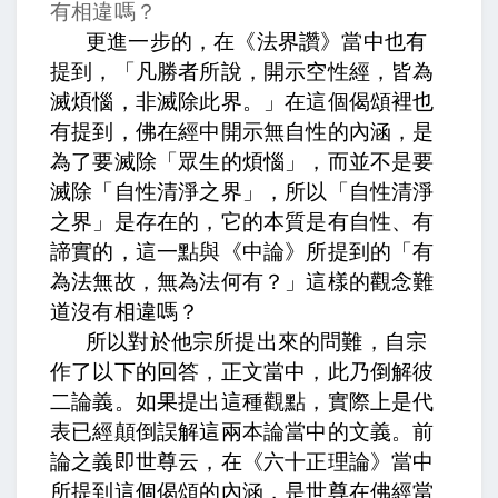
有相違嗎？
更進一步的，在《法界讚》當中也有
提到，「凡勝者所說，開示空性經，皆為
滅煩惱，非滅除此界。」在這個偈頌裡也
有提到，佛在經中開示無自性的內涵，是
為了要滅除「眾生的煩惱」，而並不是要
滅除「自性清淨之界」，所以「自性清淨
之界」是存在的，它的本質是有自性、有
諦實的，這一點與《中論》所提到的「有
為法無故，無為法何有？」這樣的觀念難
道沒有相違嗎？
所以對於他宗所提出來的問難，自宗
作了以下的回答，正文當中，
此乃倒解彼
二論義。
如果提出這種觀點，實際上是代
表已經顛倒誤解這兩本論當中的文義。
前
論之義即世尊云，
在《六十正理論》當中
所提到這個偈頌的內涵，是世尊在佛經當