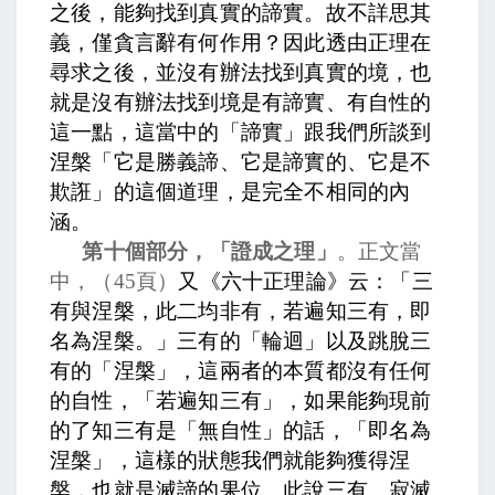
之後，能夠找到真實的諦實。
故不詳思其
義，僅貪言辭有何作用？
因此透由正理在
尋求之後，並沒有辦法找到真實的境，也
就是沒有辦法找到境是有諦實、有自性的
這一點，這當中的「諦實」跟我們所談到
涅槃「它是勝義諦、它是諦實的、它是不
欺誑」的這個道理，是完全不相同的內
涵。
第十個部分，「證成之理」
。正文當
中，
（
45
頁）
又《六十正理論》云：「三
有與涅槃，此二均非有，若遍知三有，即
名為涅槃。」
三有的「輪迴」以及跳脫三
有的「涅槃」，這兩者的本質都沒有任何
的自性，「若遍知三有」，如果能夠現前
的了知三有是「無自性」的話，「即名為
涅槃」，這樣的狀態我們就能夠獲得涅
槃，也就是滅諦的果位。
此說三有、寂滅