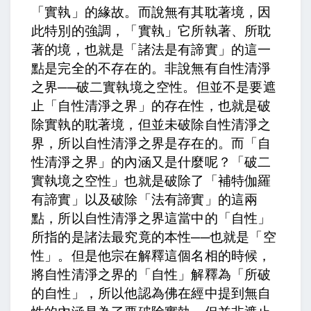
「實執」的緣故。
而說無有其耽著境，
因
此特別的強調，「實執」它所執著、所耽
著的境，也就是「諸法是有諦實」的這一
點是完全的不存在的。
非說無有自性清淨
之界──破二實執境之空性。
但並不是要遮
止「自性清淨之界」的存在性，也就是破
除實執的耽著境，但並未破除自性清淨之
界，所以自性清淨之界是存在的。而「自
性清淨之界」的內涵又是什麼呢？「破二
實執境之空性」也就是破除了「補特伽羅
有諦實」以及破除「法有諦實」的這兩
點，所以自性清淨之界這當中的「自性」
所指的是諸法最究竟的本性──也就是「空
性」。但是他宗在解釋這個名相的時候，
將自性清淨之界的「自性」解釋為「所破
的自性」，所以他認為佛在經中提到無自