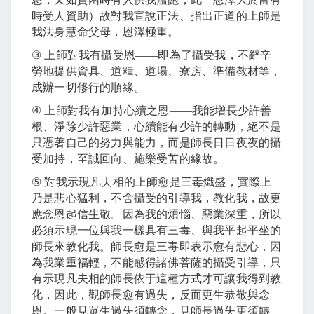
時受人資助）故對我宣說正法、指出正道的上師是
我法身慧命父母，恩澤極重。
③
上師對我有攝受恩
――
即為了攝受我，不辭辛
勞地提供資具、道糧、道場、寮房、準備教材等，
成辦一切修行的順緣。
④
上師對我有加持心續之恩
――
我能增長少許善
根、淨除少許惡業，心續能有少許的轉動，絕不是
只憑著自己的努力與能力，而是師長日日夜夜的攝
受加持，至誠回向、施樂受苦的緣故。
⑤
對我示現凡夫相的上師愈是三毒熾盛，實際上
乃是悲心猛利，不舍攝受的引導我，教化我，故更
應念恩起信生敬。因為我的煩惱、惡業深重，所以
必須示現一位與我一樣具有三毒、與我平起平坐的
師長來教化我。師長愈是三毒即表示愈有悲心，因
為我業重福輕，不能感得諸佛菩薩的攝受引導，只
有示現凡夫相的師長依于這種方式才可讓我得到教
化，因此，觀師長愈有過失，反而更生恭敬與念
恩。一般見眾生過失須轉念，見師長過失更須轉