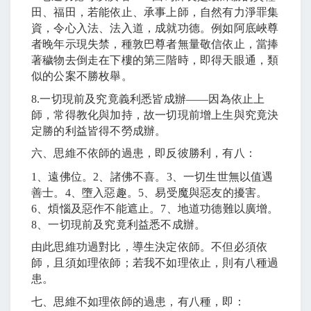
田、福田，若能依止、承事上師，自然有力淨罪集
資，令心入法、法入道，成就功德。例如阿底峽尊
者晚年示現失禁，種敦巴尊者無量敬信依止，當捧
著穢物去倒走在下樓的第三階時，即得天眼通，類
似的公案不勝枚舉。
8.
一切現前及究竟義利悉皆成辦
――
因為依止上
師，常得教化與加持，故一切現前增上生與究竟決
定勝的利益皆得不勞成辦。
六、思維不依師的過患，即反彼勝利，有八：
1
、遠佛位。
2
、諸佛不喜。
3
、一切生世無以值遇
善士。
4
、墮入惡趣。
5
、易受魔與惡友的擾害。
6
、煩惱及惡作不能遮止。
7
、地道功德難以廣增。
8
、一切現前及究竟利益悉不成辦。
由此思維功過對比，導生決定依師。不但必須依
師，且須如理依師；若我不如理依止，則有八種過
患。
七、思維不如理依師的過患，有八種，即：