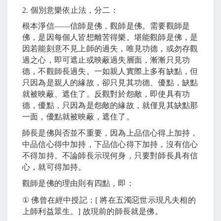
2.
個別意樂依止法，分二：
根本淨信
――
信師是佛，觀師是佛。需要觀師是
佛，是因每個人皆想離苦得樂。堪能觀師是佛，是
因若能刻意不見上師的過失，唯見功德，或勿存觀
過之心，即可遮止或映蔽過失層面，漸漸只見功
德，不觀師長過失。一如親人實際上多有缺點，但
只因為是親人的緣故，卻只見其功德、優點，缺點
就被映蔽、遮住了。反觀對於怨敵，即使具有功
德，優點，只因為是怨敵的緣故，就僅見其缺點那
一面，優點就被映蔽，遮住了。
師長是佛與否並不重要，因為上品信心得上加持，
中品信心得中加持，下品信心得下加持，沒有信心
不得加持。不論師長示現何身，只要對師長具有信
心，就可得加持。
觀師是佛的理由則有四點，即：
①
佛曾在經中授記：
[
將在五濁惡世示現凡夫相的
上師利益眾生。
]
故現前的師長就是佛。