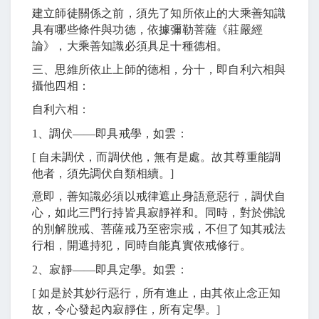
建立師徒關係之前，須先了知所依止的大乘善知識
具有哪些條件與功德，依據彌勒菩薩《莊嚴經
論》，大乘善知識必須具足十種德相。
三、思維所依止上師的德相，分十，即自利六相與
攝他四相：
自利六相：
1
、調伏
――
即具戒學，如雲：
[
自未調伏，而調伏他，無有是處。故其尊重能調
他者，須先調伏自類相續。
]
意即，善知識必須以戒律遮止身語意惡行，調伏自
心，如此三門行持皆具寂靜祥和。同時，對於佛說
的別解脫戒、菩薩戒乃至密宗戒，不但了知其戒法
行相，開遮持犯，同時自能真實依戒修行。
2
、寂靜
――
即具定學。如雲：
[
如是於其妙行惡行，所有進止，由其依止念正知
故，令心發起內寂靜住，所有定學。
]