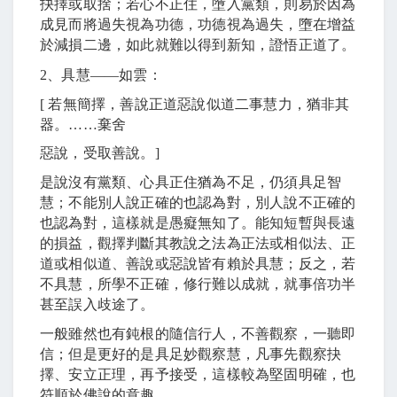
抉擇或取捨；若心不正住，墮入黨類，則易於因為
成見而將過失視為功德，功德視為過失，墮在增益
於減損二邊，如此就難以得到新知，證悟正道了。
2
、具慧
――
如雲：
[
若無簡擇，善說正道惡說似道二事慧力，猶非其
器。
……
棄舍
惡說，受取善說。
]
是說沒有黨類、心具正住猶為不足，仍須具足智
慧；不能別人說正確的也認為對，別人說不正確的
也認為對，這樣就是愚癡無知了。能知短暫與長遠
的損益，觀擇判斷其教說之法為正法或相似法、正
道或相似道、善說或惡說皆有賴於具慧；反之，若
不具慧，所學不正確，修行難以成就，就事倍功半
甚至誤入歧途了。
一般雖然也有鈍根的隨信行人，不善觀察，一聽即
信；但是更好的是具足妙觀察慧，凡事先觀察抉
擇、安立正理，再予接受，這樣較為堅固明確，也
符順於佛說的意趣。