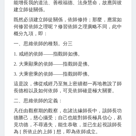
能增長我的道法、善根福德、法身慧命，故應與彼
建立師徒關係。
既然必須建立師徒關係，依師修持；那麼，應當如
何修習依師之理呢？修習依師之理廣略不同，此中
概分九項，即：
一、思維依師的種類。分三
1.
戒經的依師
――
指觀師如佛。
2.
大乘顯乘的依師
――
指觀師是佛。
3.
大乘密乘的依師
――
指觀師即佛。
這是說，佛從戒經乃至無上密續都一再地教說了師
長德相以及如何依師，可見依師確是極大關要。
二、思維依師的定義：
凡任由觀察期的觀察，在諸法緣師長中，該師長功
德勝己，慈心攝受；自己也能對師長極具信心，易
見功德，不尋過失，能生恭敬，並已生起視該師長
為
[
所依止的上師
]
想，即為依師成立。