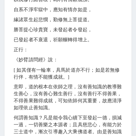
自系不淨牢獄中，應知有情亦如是，
緣諸眾生起悲憫，勤修無上菩提道。
勝菩提心珍貴寶，未發起者令發起，
已發起者不衰退，祈願輾轉得增上。
正行：
《妙臂請問經》說：
[
如其僅有一輪車，具馬於道亦不行；如是若無修
行伴，有情不能獲成就。
]
意即，道的根本在依師之理，沒有善知識的教導難
生善心，沒有善心難生善行，沒有善行不得善果，
不得善果難得成就，可知依師何其重要，故應清淨
如理依止善知識。
何謂善知識？凡是能令我心續下至發起一德，損減
一過，一切善樂之本源者；且具慈悲心，有能力於
三士道中，漸次引導趣入大乘佛道者。由是善知識