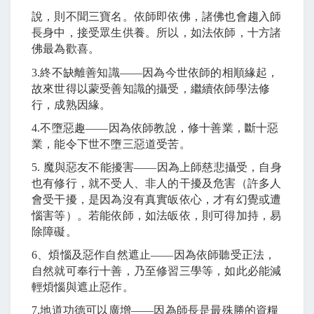
說，則不聞三寶名。依師即依佛，諸佛也會趨入師
長身中，接受眾生供養。所以，如法依師，十方諸
佛最為歡喜。
3.
終不缺離善知識
――
因為今世依師的相順緣起，
故來世得以蒙受善知識的攝受，繼續依師學法修
行，成熟因緣。
4.
不墮惡趣
――
因為依師教說，修十善業，斷十惡
業，能令下世不墮三惡道受苦。
5.
魔與惡友不能擾害
――
因為上師慈悲攝受，自身
也有修行，就不受人、非人的干擾及危害（許多人
會受干擾，是因為沒有真實皈依心，才有幻覺或遭
惱害等）。若能依師，如法皈依，則可得加持，易
除障礙。
6
、煩惱及惡作自然遮止
――
因為依師聽受正法，
自然就可奉行十善，乃至修習三學等，如此必能減
輕煩惱與遮止惡作。
7.
地道功德可以廣增
――
因為師長是最殊勝的資糧