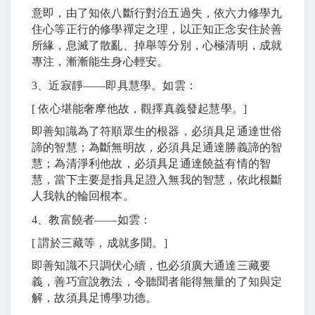
意即，由了知依八斷行對治五過失，依六力修學九
住心等正行的修學禪定之理，以正知正念安住於善
所緣，息滅了散亂、掉舉等分別，心極清明，成就
專注，漸漸能生身心輕安。
3
、近寂靜
――
即具慧學。如雲：
[
依心堪能奢摩他故，觀擇真義發起慧學。
]
即善知識為了符順眾生的根器，必須具足通達世俗
諦的智慧；為斷無明故，必須具足通達勝義諦的智
慧；為清淨利他故，必須具足通達饒益有情的智
慧，當下主要是指具足證入無我的智慧，依此根斷
人我執的輪回根本。
4
、教富饒者
――
如雲：
[
謂於三藏等，成就多聞。
]
即善知識不只調伏心續，也必須廣大通達三藏要
義，善巧宣說教法，令聽聞者能得無量的了知與定
解，故須具足博學功德。