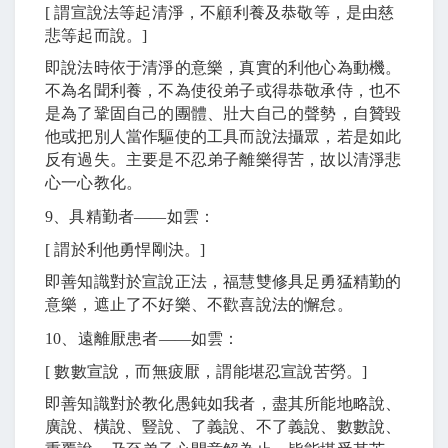
[
謂宣說法等起清淨，不顧利養及恭敬等，是由慈
悲等起而說。
]
即說法時依于清淨的意樂，真實的利他心為動機。
不為名聞利養，不為使役弟子或得恭敬承侍，也不
是為了鞏固自己的團體、壯大自己的聲勢，自贊毀
他或把別人當作驅使的工具而說法攝眾，若是如此
反有過失。主要是不忍弟子離樂得苦，故以清淨悲
心一心教化。
9
、具精勤者
――
如雲：
[
謂於利他勇悍剛決。
]
即善知識對於宣說正法，福慧雙修具足勇猛精勤的
意樂，遮止了不好樂、不歡喜說法的懈怠。
10
、遠離厭患者
――
如雲：
[
數數宣說，而無疲厭，謂能堪忍宣說苦勞。
]
即善知識對於教化愚鈍如我者，盡其所能地略說、
廣說、橫說、豎說、了義說、不了義說、數數說、