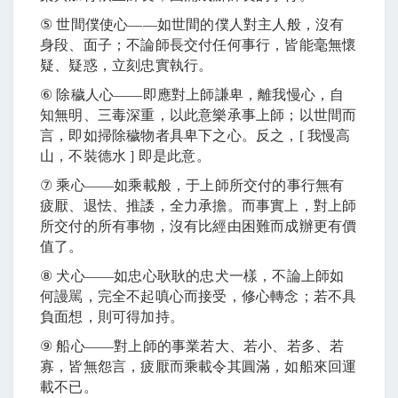
⑤
世間僕使心
――
如世間的僕人對主人般，沒有
身段、面子；不論師長交付任何事行，皆能毫無懷
疑、疑惑，立刻忠實執行。
⑥
除穢人心
――
即應對上師謙卑，離我慢心，自
知無明、三毒深重，以此意樂承事上師；以世間而
言，即如掃除穢物者具卑下之心。反之，
[
我慢高
山，不裝德水
]
即是此意。
⑦
乘心
――
如乘載般，于上師所交付的事行無有
疲厭、退怯、推諉，全力承擔。而事實上，對上師
所交付的所有事物，沒有比經由困難而成辦更有價
值了。
⑧
犬心
――
如忠心耿耿的忠犬一樣，不論上師如
何謾駡，完全不起嗔心而接受，修心轉念；若不具
負面想，則可得加持。
⑨
船心
――
對上師的事業若大、若小、若多、若
寡，皆無怨言，疲厭而乘載令其圓滿，如船來回運
載不已。