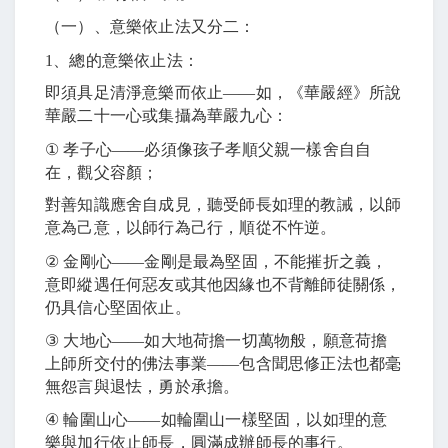
（一）、意樂依止法又分二：
1
、總的意樂依止法：
即須具足清淨意樂而依止
――
如，《華嚴經》所說
華嚴二十一心或集攝為華嚴九心：
①
孝子心
――
必須像孩子孝順父親一樣舍自自
在，觀父容顏；
對善知識應舍自成見，聽受師長如理的教誡，以師
意為己意，以師行為己行，順從不忤逆。
②
金剛心
――
金剛是最為堅固，不能摧折之義，
意即縱遇任何惡友或其他因緣也不背離師徒關係，
仍具信心堅固依止。
③
大地心
――
如大地荷擔一切萬物般，願意荷擔
上師所交付的佛法事業
――
包含聞思修正法也都毫
無怨言與退怯，勇於承擔。
④
輪圍山心
――
如輪圍山一樣堅固，以如理的意
樂與加行依止師長，圓滿成辦師長的事行。