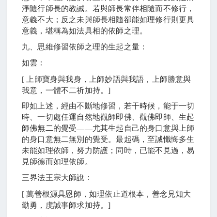
淨隨行師長的教誡。若與師長常伴相隨而不修行，
意義不大；反之未與師長相隨卻能如理修行則更具
意義，堪稱為如法具相的依師之理。
九、思維修習依師之理的生起之量：
如雲：
[
上師寶身與我身，上師妙語與我語，上師勝意與
我意，一體不二祈加持。
]
即如上述，經由不斷地修習，若干時候，能于一切
時、一切處任運自然地觀師即佛、觀佛即師、生起
師佛無二的覺受
――
尤其生起自己的身口意與上師
的身口意無二無別的覺受。最起碼，至誠懺悔多生
未能如理依師，努力防護；同時，已能不見過，易
見師德而如理依師。
三界法王宗大師說：
[
萬善根源具恩師，如理依止道根本，善念見知大
勤勇，虔誠事師求加持。
]