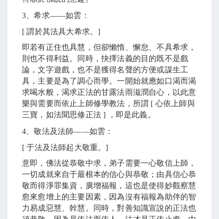
3
、希求
――
如雲：
[
謂於其法具大希求。
]
即若有正住也具慧，但卻懶惰、懈怠、不具希求，
則也不得利益。同時，抉擇法義的目的既不是戲
論，文字遊戲，也不是獲得名聲的方便或謀生工
具，主要是為了調心而學。一開始就應如口渴而渴
求喝水般，渴求正法的甘露法雨滋潤自心，以此意
樂與需要而依止上師修學教法，所謂
[
心依上師與
三寶，如法聞思修正法
]
，即是此義。
4
、敬法及法師
――
如雲：
[
于法及法師起大敬重。
]
意即，佛法從恭敬中求，弟子需要一心敬信上師，
一切成就來自于最根本的信心與恭敬；由具信心恭
敬而得淨罪集資，廣增福報，這也是使得妙觀察慧
愈來愈增上的主要因素，因為沒有福報為助伴的智
力易成惡慧、幹慧。同時，對善知識宣說的正法也