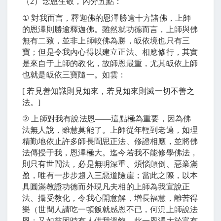
（
2
）念恩生敬，內分五點：
①
對我而言，釋迦佛的恩澤勝逾十方諸佛，上師
的恩澤則勝逾釋迦佛。雖然就功德而言，上師與佛
無有二致，並非上師較佛為勝，皈依境也只有三
寶；但是令我內心得以建立正法、相應修行，其實
是來自于上師的教化，故師恩最重，尤其皈依上師
也就是皈依三寶隨一。如雲：
[
若見善知識則見如來，若見如來則滅一切不善之
法。
]
②
上師對我有說法恩
――
這點極為重要，因為佛
法無人說，雖慧莫能了。上師從年輕到老邁，如理
精勤地依止許多師長聞思正法、修證相應，並將佛
法傳授于我，恩澤極大。迄今若我不能修學佛法，
則只有世間法，必是無明深重、煩惱顛倒、惡業滿
盈，唯有一步步趨入三惡道險崖；當此之際，以本
具圓滿教證功德而外現凡夫相的上師為我宣說正
法、攝受教化，令我心開意解，增長福慧，離苦得
樂（世間人請吃一頓飯就感恩不已，何況上師說法
恩；又如貧困時有人供我溫飽，此一恩澤大於富有