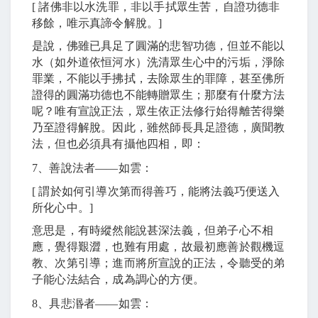
[
諸佛非以水洗罪，非以手拭眾生苦，自證功德非
移餘，唯示真諦令解脫。
]
是說，佛雖已具足了圓滿的悲智功德，但並不能以
水（如外道依恒河水）洗清眾生心中的污垢，淨除
罪業，不能以手拂拭，去除眾生的罪障，甚至佛所
證得的圓滿功德也不能轉贈眾生；那麼有什麼方法
呢？唯有宣說正法，眾生依正法修行始得離苦得樂
乃至證得解脫。因此，雖然師長具足證德，廣聞教
法，但也必須具有攝他四相，即：
7
、善說法者
――
如雲：
[
謂於如何引導次第而得善巧，能將法義巧便送入
所化心中。
]
意思是，有時縱然能說甚深法義，但弟子心不相
應，覺得艱澀，也難有用處，故最初應善於觀機逗
教、次第引導；進而將所宣說的正法，令聽受的弟
子能心法結合，成為調心的方便。
8
、具悲湣者
――
如雲：