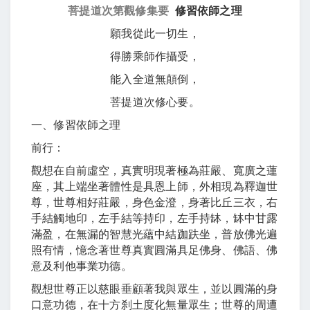
菩提道次第觀修集要
修習依師之理
願我從此一切生，
得勝乘師作攝受，
能入全道無顛倒，
菩提道次修心要。
一、修習依師之理
前行：
觀想在自前虛空，真實明現著極為莊嚴、寬廣之蓮
座，其上端坐著體性是具恩上師，外相現為釋迦世
尊，世尊相好莊嚴，身色金澄，身著比丘三衣，右
手結觸地印，左手結等持印，左手持缽，缽中甘露
滿盈，在無漏的智慧光蘊中結跏趺坐，普放佛光遍
照有情，憶念著世尊真實圓滿具足佛身、佛語、佛
意及利他事業功德。
觀想世尊正以慈眼垂顧著我與眾生，並以圓滿的身
口意功德，在十方刹土度化無量眾生；世尊的周遭