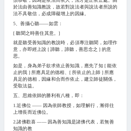
須恭敬，因為是依法而依人，法才是正依止處。由
於法由善知識教說，故若對說法者與說法者所說的
法不具敬信，必成障礙增上的因緣。
5
、善攝心聽
――
如雲：
[
聽聞之時善住其意。
]
就是聽受善知識的教說時，必須專注聽聞，如理作
意，亦即經上說
[
諦聽，諦聽，善思念之
]
的意
思。
如是，身為弟子欲求依止善知識，應先了知
[
能依
止的我
]
所應具足的德相、
[
所依止的上師
]
所應
具足的德相，因緣和合而作依止，建立師徒關係，
受取法益。
五、思維依師的勝利有八種，即：
1.
近佛位
――
因為依師教授，如理解行，漸得往
上增長而近佛位。
2.
諸佛歡喜
――
因為善知識是諸佛代表，若無善
知識的教