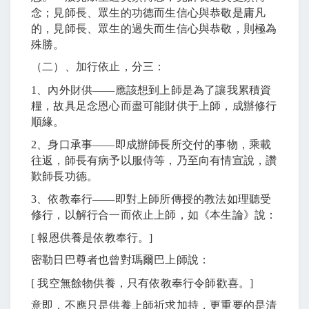
念；見師長、眾生的功德而生信心與恭敬是庸凡
的，見師長、眾生的過失而生信心與恭敬，則極為
殊勝。
（二）、加行依止，分三：
1
、內外財供
――
應該想到上師是為了讓我累積資
糧，故具足念恩心而盡可能財供于上師，成辦修行
順緣。
2
、身口承事
――
即成辦師長所交付的事物，乘載
往返，師長有病予以服侍等，乃至向有情宣說，讚
歎師長功德。
3
、依教奉行
――
即對上師所傳授的教法如理聽受
修行，以解行合一而依止上師，如《本生論》說：
[
報恩供養是依教奉行。
]
密勒日巴尊者也曾對瑪爾巴上師說：
[
我空無餘物供養，只有依教奉行令師歡喜。
]
意即，不應只是供養上師祈求加持，更重要的是清