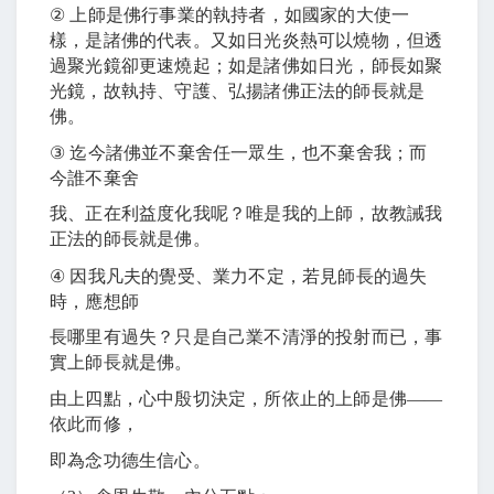
②
上師是佛行事業的執持者，如國家的大使一
樣，是諸佛的代表。又如日光炎熱可以燒物，但透
過聚光鏡卻更速燒起；如是諸佛如日光，師長如聚
光鏡，故執持、守護、弘揚諸佛正法的師長就是
佛。
③
迄今諸佛並不棄舍任一眾生，也不棄舍我；而
今誰不棄舍
我、正在利益度化我呢？唯是我的上師，故教誡我
正法的師長就是佛。
④
因我凡夫的覺受、業力不定，若見師長的過失
時，應想師
長哪里有過失？只是自己業不清淨的投射而已，事
實上師長就是佛。
由上四點，心中殷切決定，所依止的上師是佛
――
依此而修，
即為念功德生信心。