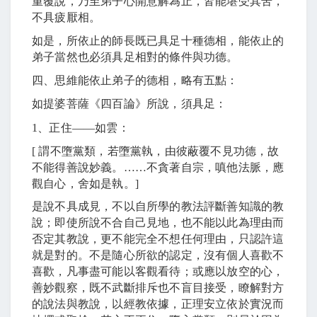
重覆說，乃至弟子心開意解為止，皆能堪受其苦，
不具疲厭相。
如是，所依止的師長既已具足十種德相，能依止的
弟子當然也必須具足相對的條件與功德。
四、思維能依止弟子的德相，略有五點：
如提婆菩薩《四百論》所說，須具足：
1
、正住
――
如雲：
[
謂不墮黨類，若墮黨執，由彼蔽覆不見功德，故
不能得善說妙義。
……
不貪著自宗，嗔他法脈，應
觀自心，舍如是執。
]
是說不具成見，不以自所學的教法評斷善知識的教
說；即使所說不合自己見地，也不能以此為理由而
否定其教說，更不能完全不想任何理由，只認許這
就是對的。不是隨心所欲的認定，沒有個人喜歡不
喜歡，凡事盡可能以客觀看待；或應以放空的心，
善妙觀察，既不武斷排斥也不盲目接受，瞭解對方
的說法與教說，以經教依據，正理安立依於實況而