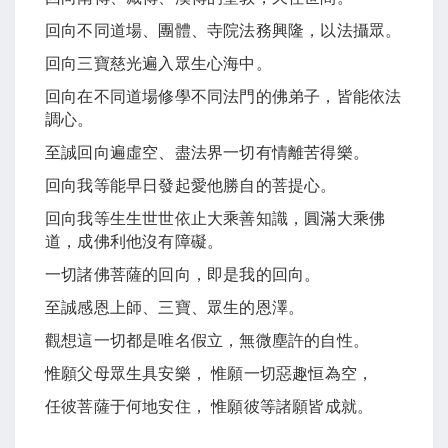
回向不同道場、團體、寺院法務興隆，以法攝眾。
回向三寶慈光遍入眾生心海中。
回向在不同道場修學不同法門的佛弟子，皆能依法
調心。
至誠回向遍虛空、盡法界一切有情離苦得樂。
回向我等能早日發起愛他勝自的菩提心。
回向我等生生世世依止大乘善知識，圓滿大乘佛
道，成佛利他沒有障礙。
一切諸佛菩薩的回向，即是我的回向。
至誠感恩上師、三寶、眾生的恩澤。
觀想這一切都是唯名假立，無微塵許的自性。
惟願父母眾生具安樂， 惟願一切惡趣恒為空，
任彼菩薩于何地安住， 惟願彼等諸願皆成就。