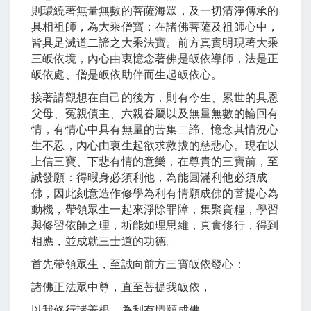
則環繞著無量無數的菩薩海眾，及一切清淨傳承的
具相祖師，為大乘僧寶；在諸佛菩薩及祖師心中，
皆具足滅道二諦之大乘法寶。前方真實明現著大乘
三皈依境，內心由衷憶念著佛是皈依導師，法是正
皈依處、僧是皈依助伴而生起皈依心。
接著請觀想在自己的後方，則有今生、累世的具恩
父母、冤親債主、六親眷屬以及無量無數的輪回有
情，有情心中具有無量的苦集二諦、憶念其情況心
生不忍，內心由衷生起欲求救拔的慈悲心。現在以
上信三寶、下悲有情的意樂，在尊貴的三寶前，至
誠發願：得暇身必須利他，為能圓滿利他必須成
佛，因此刻意造作修學為利有情願成佛的菩提心為
動機，帶領眾生一起來淨除罪障，集聚資糧，學習
與修習依師之理，祈能如理思維，真實修行，得到
相應，並成就三士道的功德。
首先帶領眾生，至誠向前方三寶皈依發心：
諸佛正法眾中尊，直至菩提我皈依，
以我修行諸善根，為利有情願成佛。