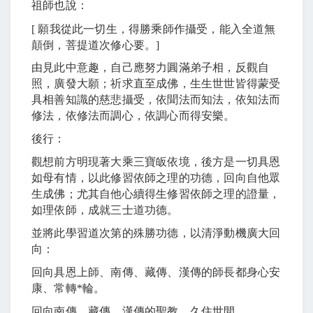
祖師也說：
[
願我從此一切生，得勝乘師作攝受，能入全道無
顛倒，菩提道次修心要。
]
由見此中意趣，自己應努力圓滿弟子相，反觀自
照，廣發大願；祈求直至成佛，生生世世皆得蒙受
具相善知識的慈悲攝受，依聞法而知法，依知法而
修法，依修法而調心，依調心而得安樂。
後行：
觀想前方明現著大乘三寶皈依境，後方是一切具恩
如母有情，以此修習依師之理的功德，回向自他眾
生成佛；尤其自他心續得生修習依師之理的證量，
如理依師，成就三士道功德。
並將此學習道次第的殊勝功德，以清淨動機廣大回
向：
回向具恩上師、南傳、藏傳、漢傳的師長都身心安
康、常轉
*
輪。
回向南傳、藏傳、漢傳的聖教，久住世間。