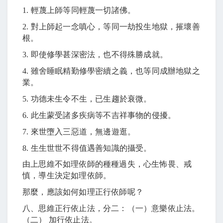
1.
輕蔑上師等同輕蔑一切諸佛。
2.
對上師起一念嗔心，等同一劫投生地獄，摧壞善
根。
3.
即使修學甚深密法，也不得殊勝成就。
4.
雖舍睡眠精勤修學密續之義，也等同成辦地獄之
業。
5.
功德未生令不生，已生趨於衰微。
6.
此生蒙受諸多疾病等不吉祥事物的侵擾。
7.
來世墮入三惡道，無邊遊逛。
8.
生生世世不得值遇善知識的攝受。
由上思維不如理依師的種種過失，心生怖畏、戒
慎，導生決定如理依師。
那麼，應該如何如理正行依師呢？
八、思維正行依止法，分二：（一）意樂依止法。
（二） 加行依止法。