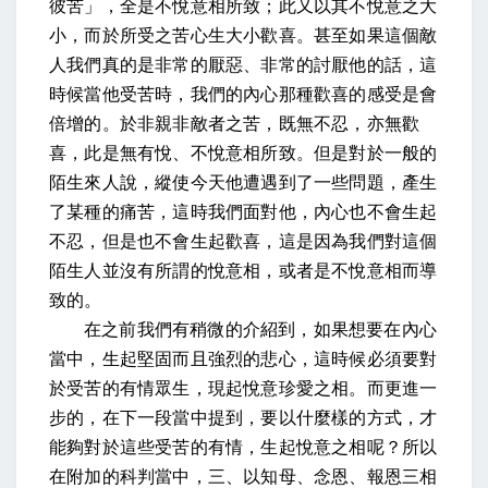
彼苦」，
全是不悅意相所致；此又以其不悅意之大
小，而於所受之苦心生大小歡喜
。甚至如果這個敵
人我們真的是非常的厭惡、非常的討厭他的話，這
時候當他受苦時，我們的內心那種歡喜的感受是會
倍增的。
於非親非敵者之苦，既無不忍，亦無歡
喜，此是無有悅、不悅意相所致
。但是對於一般的
陌生來人說，縱使今天他遭遇到了一些問題，產生
了某種的痛苦，這時我們面對他，內心也不會生起
不忍，但是也不會生起歡喜，這是因為我們對這個
陌生人並沒有所謂的悅意相，或者是不悅意相而導
致的。
在之前我們有稍微的介紹到，如果想要在內心
當中，生起堅固而且強烈的悲心，這時候必須要對
於受苦的有情眾生，現起悅意珍愛之相。而更進一
步的，在下一段當中提到，要以什麼樣的方式，才
能夠對於這些受苦的有情，生起悅意之相呢？所以
在附加的科判當中，三、以知母、念恩、報恩三相