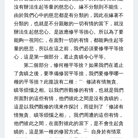
沒有辦法生起等量的慈悲心。
緣不分類則不能生，
由於我們心中的慈悲都是有分類的，因此在緣著不
分類的，也就是不分親敵的一切有情的當下，就沒
辦法生起慈悲心。
是故應修平等捨心
。所以為了要
能夠一視同仁，在面對一切的有情，都能夠生起等
量的慈悲，所以在這之前，我們必須要修學平等捨
心，這是第一個部分，遮止貪瞋令心平等。
第二個部分，修何種平等捨？如果我們在遮止
了貪瞋之後，要準備修習平等捨，我們要修學哪一
一、
種的平等捨？
此復說有二種
：
修諸有情無貪、
瞋等煩惱之相
。以我們所觀修的有情，也就是我們
所面對的這些有情，他們彼此之間是沒有貪瞋的，
這是以我們觀修的境來作探討，而提到了「修諸有
情無貪、瞋等煩惱之相」。我們周遭的這些有情，
他們彼此之間，在面對彼此的當下，是不會生起貪
二、
瞋的，這是第一種的修習方式。
自身於有情眾