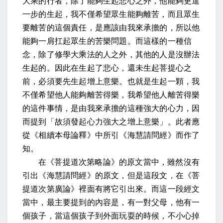
大乘的行者，除了能夠生起悲心之外，他能夠更進
一步的生起，我不僅希望眾生能夠離苦，而且眾生
要離苦的這個責任，是應該由我來承擔的，所以他
能夠一肩扛起眾生的苦樂問題。而這樣的一種信
念，除了修學大乘法的人之外，其他的人是沒辦法
生起的。因此在生起了悲心，還未生起菩提心之
前，必
須要
先生起增上意樂。也就是生起一顆，我
不僅希望他人能夠離苦得樂，我希望他人離苦得樂
的這件事情，是由我來承擔的這種強大的心力，因
而提到「故須發起心力強大之增上意樂」。
此者應
從《相續本母論釋》中所引《海慧請問經》而作了
知
。
在《菩提道次第略論》的原文當中，雖然沒有
引出《海慧請問經》的原文，但是這段文，在《菩
提道次第廣論》裡面有將它引出來。而這一段經文
當中，最主要提到的內容是，有一對父母，他有一
個孩子，當這個孩子到外面玩耍的時候，不小心掉