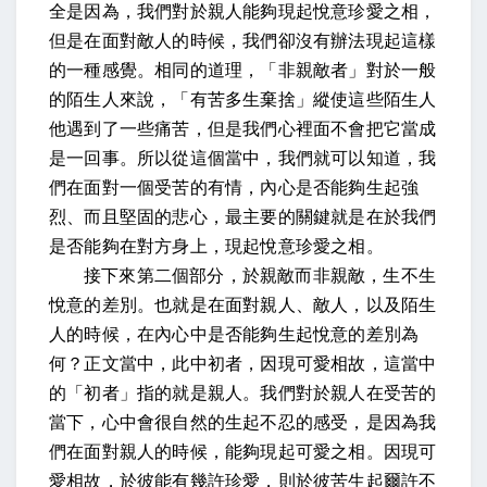
全是因為，我們對於親人能夠現起悅意珍愛之相，
但是在面對敵人的時候，我們卻沒有辦法現起這樣
的一種感覺。相同的道理，「非親敵者」對於一般
的陌生人來說，「有苦多生棄捨」縱使這些陌生人
他遇到了一些痛苦，但是我們心裡面不會把它當成
是一回事。所以從這個當中，我們就可以知道，我
們在面對一個受苦的有情，內心是否能夠生起強
烈、而且堅固的悲心，最主要的關鍵就是在於我們
是否能夠在對方身上，現起悅意珍愛之相。
接下來第二個部分，於親敵而非親敵，生不生
悅意的差別。也就是在面對親人、敵人，以及陌生
人的時候，在內心中是否能夠生起悅意的差別為
何？正文當中，
此中初者，因現可愛相故，
這當中
的「初者」指的就是親人。我們對於親人在受苦的
當下，心中會很自然的生起不忍的感受，是因為我
們在面對親人的時候，能夠現起可愛之相。因現可
愛相故，
於彼能有幾許珍愛，則於彼苦生起爾許不