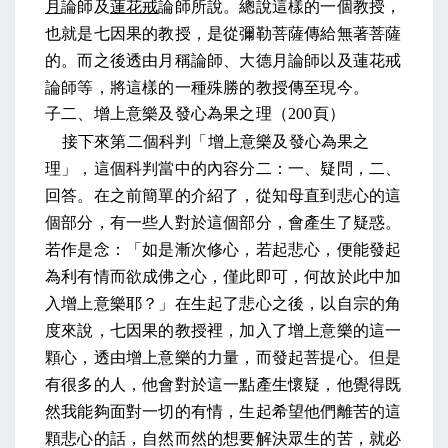
月
論師及
蓮花戒
論師所說
。總說這樣的一個教授，
也就是七因果的教授，是從彌勒菩薩傳給無著菩薩
的。而之後透由月稱論師、大德月論師以及蓮花戒
論師等，將這樣的一種殊勝的教授傳至現今。
子二、增上意樂及發心為果之理（
200
頁）
接下來第二個科判「增上意樂及發心為果之
理」，這個科判當中的內容分二：一、疑問，二、
回答。在之前簡單的介紹了，從知母直到悲心的這
個部分，有一些人對於這個部分，會產生了疑惑。
若作是念：「如是漸次修心，若起悲心，便能發起
為利有情而欲成佛之心，僅此即可，何故於此中加
入增上意樂耶？
」在生起了悲心之後，以自宗的角
度來說，七因果的教授裡，加入了增上意樂的這一
顆心，透由增上意樂的力量，而發起菩提心。但是
有很多的人，他會對於這一點產生懷疑，他覺得既
然我能夠面對一切的有情，生起希望他們離苦的這
顆悲心的話，自然而然的想要解決眾生的苦，就必