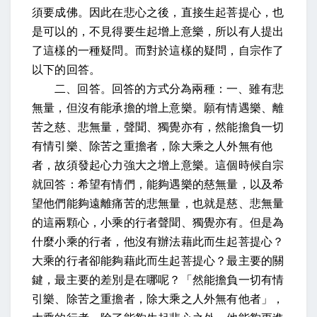
須要成佛。因此在悲心之後，直接生起菩提心，也
是可以的，不見得要生起增上意樂，所以有人提出
了這樣的一種疑問。而對於這樣的疑問，自宗作了
以下的回答。
二、回答。回答的方式分為兩種：一、雖有悲
無量，但沒有能承擔的增上意樂。
願有情遇樂、離
苦之慈、悲無量，聲聞、獨覺亦有，然能擔負一切
有情引樂、除苦之重擔者，除大乘之人外無有他
者，故須發起心力強大之增上意樂
。這個時候自宗
就回答：希望有情們，能夠遇樂的慈無量，以及希
望他們能夠遠離痛苦的悲無量，也就是慈、悲無量
的這兩顆心，小乘的行者聲聞、獨覺亦有。但是為
什麼小乘的行者，他沒有辦法藉此而生起菩提心？
大乘的行者卻能夠藉此而生起菩提心？最主要的關
鍵，最主要的差別是在哪呢？「然能擔負一切有情
引樂、除苦之重擔者，除大乘之人外無有他者」，