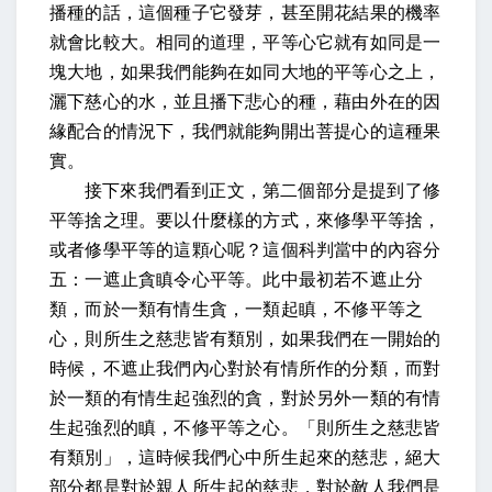
播種的話，這個種子它發芽，甚至開花結果的機率
就會比較大。相同的道理，平等心它就有如同是一
塊大地，如果我們能夠在如同大地的平等心之上，
灑下慈心的水，並且播下悲心的種，藉由外在的因
緣配合的情況下，我們就能夠開出菩提心的這種果
實。
接下來我們看到正文，第二個部分是提到了修
平等捨之理。要以什麼樣的方式，來修學平等捨，
或者修學平等的這顆心呢？這個科判當中的內容分
五：一遮止貪瞋令心平等。
此中最初若不遮止分
類，而於一類有情生貪，一類起瞋，不修平等之
心，則所生之慈悲皆有類別
，如果我們在一開始的
時候，不遮止我們內心對於有情所作的分類，而對
於一類的有情生起強烈的貪，對於另外一類的有情
生起強烈的瞋，不修平等之心。「則所生之慈悲皆
有類別」，這時候我們心中所生起來的慈悲，絕大
部分都是對於親人所生起的慈悲，對於敵人我們是