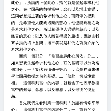
此心」，所謂的正發此心，指的就是發起希求利他
之心。在七因果的教授當中，悲心以及增上意樂，
這兩者是最主要的希求利他之心，而附帶的提到
的，是希望他人能夠遇樂的慈心，他也能夠稱之為
是希求利他之心。所以希望他人遇樂的慈心；以及
離苦的悲心；以及他人離苦得樂的重擔，應該由我
來承擔的增上意樂，這三者就是我們之前所介紹的
希求利他之心。
而第一個部分，「修習生起此心所依」分二，
如果想要生起希求利他之心，它的基礎可以分為兩
個部分，一「於諸有情修平等心」，這是在還未修
學七因果教授之前的基礎。二「修此一切成悅意
相」，這個科判當中的內容，就包含了七因果教授
當中的知母、念恩，以及報恩，以及最後的悅意
慈。
首先我們先看到第一個科判「於諸有情修平等
心」，這個科判當中的內容分二，一、前行的次