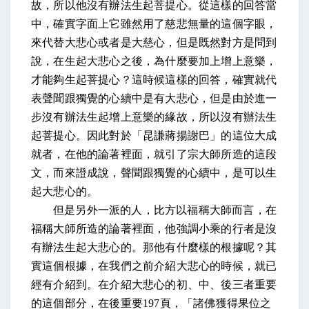
故，所以他沒有辦法生起菩提心。從這樣的回答當
中，確實字面上它雖然用了慈悲無量的這個字眼，
來代替大悲心或者是大慈心，但是既然對方是問到
說，在生起大悲心之後，為什麼要加上增上意樂，
才能夠生起菩提心？這時候這樣的回答，確實就代
表聲聞跟獨覺的心續中是有大悲心，但是由於進一
步沒有辦法生起增上意樂的緣故，所以沒有辦法生
起菩提心。因此對於「昆謙蔣揚謝巴」的這位大成
就者，在他的論著裡面，就引了宗大師所造的這段
文，而來證成說，聲聞跟獨覺的心續中，是可以生
起大悲心的。
但是另外一派的人，比方以福稱大師而言，在
福稱大師所造的論著裡面，他強調小乘的行者是沒
有辦法生起大悲心的。那他有什麼樣的根據呢？其
實這個根據，在我們之前介紹大悲心的時候，就已
經有介紹到。在介紹大悲心的初、中、後三者重要
的這個部分，在後重要
197
頁，「諸佛獲得果位之