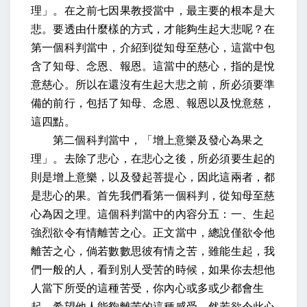
理」。在之前七因果教授當中，最主要的根本是大
悲。要透由什麼樣的方式，才能夠生起大悲呢？在
第一個科判當中，介紹到從知母至慈心，這當中包
含了知母、念恩、報恩。這當中的慈心，指的是悅
意慈心。所以在還沒有生起大悲之前，所必須要準
備的前行，包括了知母、念恩、報恩以及悅意慈，
這四點。
第二個科判當中，「增上意樂及發心為果之
理」。去除了悲心，在悲心之後，所必須要生起的
則是增上意樂，以及發起菩提心，因此這兩者，都
是悲心的果。首先我們看第一個科判，從知母至慈
心為因之理。這個科判當中的內容分五：一、生起
強烈欲令有情離苦之心。正文當中
，總說僅欲令他
離苦之心，倘若數數思彼有情之苦
，
雖能生起，
我
們一般的人，看到別人受苦的時候，如果你去想他
人當下所受的這種苦受，你內心或多或少都會生
起，希望他人能夠離苦的這種感受。
然若欲令此心