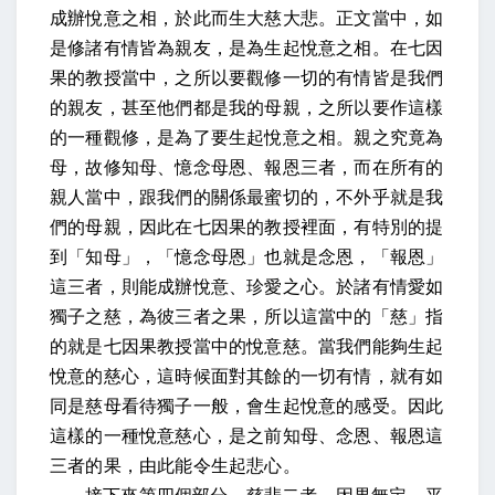
成辦悅意之相，於此而生大慈大悲。正文當中，
如
是修諸有情皆為親友，是為生起悅意之相
。在七因
果的教授當中，之所以要觀修一切的有情皆是我們
的親友，甚至他們都是我的母親，之所以要作這樣
的一種觀修，是為了要生起悅意之相。
親之究竟為
母，故修知母、憶念母恩、報恩三者
，而在所有的
親人當中，跟我們的關係最蜜切的，不外乎就是我
們的母親，因此在七因果的教授裡面，有特別的提
到「知母」，「憶念母恩」也就是念恩，「報恩」
這三者，
則能成辦悅意、珍愛之心。於諸有情愛如
獨子之慈，為彼三者之果
，所以這當中的「慈」指
的就是七因果教授當中的悅意慈。當我們能夠生起
悅意的慈心，這時候面對其餘的一切有情，就有如
同是慈母看待獨子一般，會生起悅意的感受。因此
這樣的一種悅意慈心，是之前知母、念恩、報恩這
三者的果，
由此能令生起悲心
。