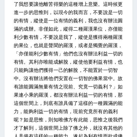
了我想要讓他離苦得樂的這種增上意樂。這時候更
進一步的思惟到，以現今的我而言，不要說是一切
的有情，縱使是一位有情的義利，我也沒有辦法圓
滿的成辦。
非僅如此，縱得二種羅漢果位，亦僅能
利少數有情，
不要說是我了，縱使是獲得兩種羅漢
的果位，也就是聲聞的羅漢，或者是獨覺的羅漢，
「亦僅能利少數有情」他們也沒有辦法利益一切的
有情。
其利亦唯能成解脫，
縱使他要利益有情，也
只能夠讓他們獲得一己的解脫，
不能置於一切智
中。
沒有辦法將他們安置在一切智的佛果當中。
故
有誰能圓滿無量有情之現前、究竟一切義利？」
如
果連小乘的羅漢，都沒有辦法利益一切的有情，那
這個世間上，到底有誰具備了這樣的一種圓滿的能
力，能夠利益一切的有情，現前究竟所有的義利
呢？
如是思惟，則知唯佛方有此能，
思惟之後我們
才了解到，這個世間上除了佛之外，就沒有其他的
人具備有這樣的一種能力，
遂起為利有情而欲成佛