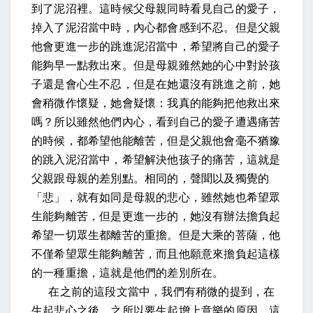
到了泥沼裡。這時候父母親同時看見自己的愛子，
掉入了泥沼當中時，內心都會感到不忍。但是父親
他會更進一步的跳進泥沼當中，希望將自己的愛子
能夠早一點救出來。但是母親雖然她的心中對於孩
子還是會心生不忍，但是在她還沒有跳進之前，她
會稍微作懷疑，她會疑懷：我真的能夠把他救出來
嗎？所以雖然他們內心，看到自己的愛子遭遇痛苦
的時候，都希望他能離苦，但是父親他會毫不猶豫
的跳入泥沼當中，希望解決他孩子的痛苦，這就是
父親跟母親的差別點。相同的，聲聞以及獨覺的
「悲」，就有如同是母親的悲心，雖然她也希望眾
生能夠離苦，但是更進一步的，她沒有辦法擔負起
希望一切眾生都離苦的重擔。但是大乘的菩薩，他
不僅希望眾生能夠離苦，而且他願意來擔負起這樣
的一種重擔，這就是他們的差別所在。
在之前的這段文當中，我們有稍微的提到，在
生起悲心之後，之所以要生起增上意樂的原因。這