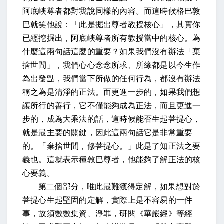
阿底峽尊者都對我說同樣的內容。而這時候格巴敦
巴就笑他說：「此是掘出尊者教授核心」，其實你
已經挖掘出，阿底峽尊者所有教授當中的核心。為
什麼這兩句話這麼的重要？如果我們沒有辦法「棄
捨世間」，我們心心念念所求、所緣都是以今生作
為出發點，我們當下所做的任何行為，都沒有辦法
稱之為是清淨的正法。而更進一步的，如果我們想
讓所行的善行，它不僅能夠成為正法，而且更進一
步的，成為大乘法的話，這時候能否生起菩提心，
就是最主要的關鍵，因此這兩句話它是非常重要
的。「棄捨世間，修菩提心。」
此是了知正法之要
義也。
這就表示種敦巴尊者，他能夠了解正法的核
心要義。
第二個部分，
唯此最難獲得定解
，如果想對於
菩提心生起堅固的定解，實際上是不容易的一件
事，
故須數數集資、淨罪，研閱《華嚴經》等經