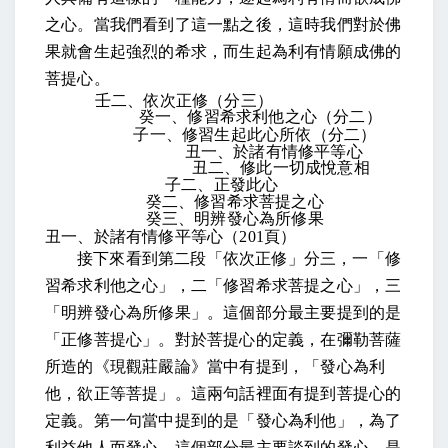
之心
。當我們看到了這一點之後，這時我們對於佛
果就會生起強烈的希求，而生起為利有情願成佛的
菩提心。
壬二、依次正修（分三）
癸一、修習希求利他之心（分二）
子一、修習生起此心所依（分二）
丑一、於諸有情修平等心
丑二、修此一切成悅意相
子二、正發此心
癸二、修習希求菩提之心
癸三、明辨發心為所修果
丑一、於諸有情修平等心（
201
頁）
接下來看到第二段「依次正修」分三，一「修
習希求利他之心」，二「修習希求菩提之心」，三
「明辨發心為所修果」。這個部分最主要提到的是
「正修菩提心」。對於菩提心的定義，在彌勒菩薩
所造的《現觀莊嚴論》當中有提到，「發心為利
他，欲正等菩提」。這兩句話裡面有提到菩提心的
定義。第一句當中提到的是「發心為利他」，為了
利益他人而發心。這個部分最主要談到的發心，是