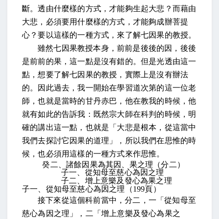
斷。透由什麼樣的方式，才能夠生起大悲？而藉由
大悲，必須要用什麼樣的方式，才能夠成辦菩提
心？要以這樣的一種方式，來了解七因果的教授。
雖然七因果教授本身，前前是後後的因，後後
是前前的果，這一點是沒有錯的。但是光透由這一
點，想要了解七因果的教授，實際上是沒有辦法
的。因此過去，我一開始在學習道次第的這一位老
師，也就是當時的甘丹赤巴，他在教我的時候，他
就有如此的告訴我：既然宗大師在科判的時候，明
確的講出這一點，也就是「大悲是根本，從這當中
我們去探討它因果的道理」，所以我們在思惟的時
候，也必須用這樣的一種方式來作思惟。
癸二、諸餘因果為其因、果之理（分二）
子一、從知母至慈心為因之理
子二、增上意樂及發心為果之理
子一、從知母至慈心為因之理（
199
頁）
接下來從這個科前當中，分二，一「從知母至
慈心為因之理」，二「增上意樂及發心為果之