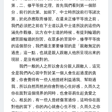
第，二、修平等捨之理。首先我們看到第一個部
分，前行的次第。
如前下、中士時所說前行等諸次
第，於此亦應取而修習
。在還未正修平等捨之前，
我們必須把之前在下士道以及中士道所說的這些內
涵先作觀修。比方在中士道的時候，有提到輪迴的
總苦跟輪迴的別苦。在眾多的苦當中，修學平等捨
的這個部分，我們最主要要修習的是「親敵無定的
過患」這一點，也就是親人跟敵人他所呈現出來的
現狀，是沒有絕對的。
我們一般的人之所以會去分親人跟敵人，這完
全是我們內心當中對於某一個人會生起過度的貪
愛，你會覺得有一些人他曾經利益過我、幫助過
我，所以自然而然的你會對他心生好感，久而久之
你在面對這個境界的同時，也會容易生起貪愛之
心。相反的，有一些人曾經傷害過你，這時你在面
對他的當下，你的內心就會心生不悅，久而久之你