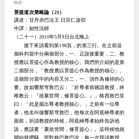
輯部
菩提道次第略論（
21
）
講述：甘丹赤巴法王 日宗仁波切
中譯：如性法師
（二十一）
2010
年
5
月
9
日
台北晚上
接下來請看到第
198
頁，的第三行。在之前這
個科判當中分兩個部分，一、正說後重要，二、教
授應以菩提心作為教授的核心。我們所介紹的是第
二個部分，「教授應以菩提心作為教授的核心」。
這個部分當中的內容又分二，一、須作為修持的心
要。
故如響那穹敦巴云：「於尊者前雖請教授，終
唯教云：『捨棄世間，修菩提心。』」格西敦巴笑
曰：「此是掘出尊者教授核心
。」之前有一位尊
者，他名叫做響那穹敦巴，他每次在阿底峽尊者的
面前，祈請教授的時候，阿底峽尊者始終告訴他
說，應該要「棄捨世間，修菩提心」。這時候他就
開始發嘮騷，而對格巴敦巴說：每一次我請教授，