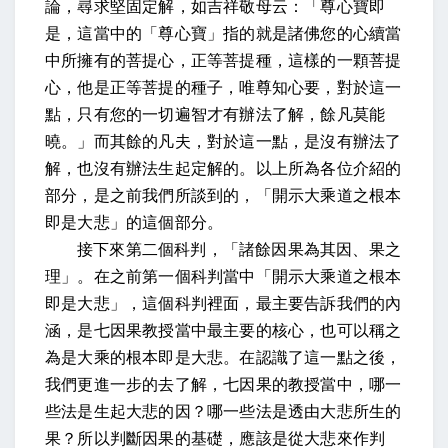
論，尋求堅固定解，如吉祥敬母云：「尊心寶即
是，
這當中的「尊心寶」指的就是諸佛您的心續當
中所擁有的菩提心，
正等菩提種，
這樣的一顆菩提
心，他是正等菩提的種子，
唯尊知心要，
對於這一
點，只有您的一切遍智才有辦法了解
，餘凡莫能
曉。
」而其餘的凡夫，對於這一點，是沒有辦法了
解，也沒有辦法生起定解的。以上所為各位介紹的
部分，是之前我們所談到的，「開示大乘道之根本
即是大悲」的這個部分。
接下來第二個科判，「諸餘因果為其因、果之
理」。在之前第一個科判當中「開示大乘道之根本
即是大悲」，這個科判裡面，最主要告訴我們的內
涵，是七因果教授當中最主要的核心，也可以稱之
為是大乘的根本即是大悲。在認識了這一點之後，
我們更進一步的去了解，七因果的教授當中，哪一
些法是生起大悲的因？哪一些法是透由大悲所生的
果？所以判斷因果的基礎，應該是從大悲來作判