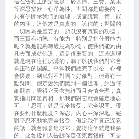
信在法相上的定義是：於四諦、三寶、業果
等深忍樂欲，心淨為性。世間都是虛妄的，
只有佛開示我們的道理，或者說實、德、能
的內涵，這個才是真實的、該信的；世間的
一切因為是虛妄的，所以沒有真實的功德，
而三寶有功德、有能力。特別是指什麼能力
呢？就是能夠轉過患為功德，使我們能夠由
凡夫而成就佛道，這是很重要的。這些道理
就是現在這裡所講的，聽了以後我們對它會
有正確的認識。平常我們聽完了以後，心裡
會懷疑：到底對不對啊？好像對，但還有一
點疑問。假定說我們聽到一個道理，經過仔
細觀察，覺得它天衣無縫而且合情合理，真
實指出問題真相，那我們對它就會確定地忍
可。「忍可」就是完全接受，完全認同。現
在要到什麼程度？深忍。內心中深深地、絕
對堅忍不動地完全接受。假定我們真正深忍
的話，就會願意追求它，覺得這個就是我要
的。比如說別人告訴你這個東西很好，可是