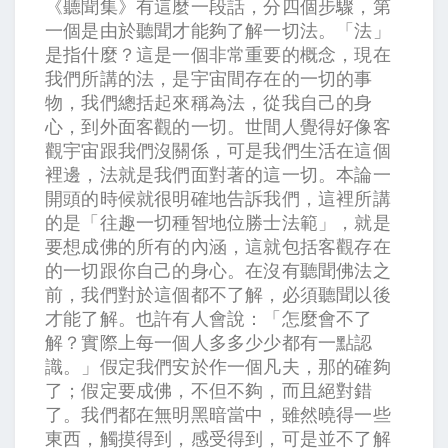
《聽聞集》有這麼一段話，分四個步驟，第
一個是由於聽聞才能夠了解一切法。「法」
是指什麼？這是一個非常重要的概念，現在
我們所講的法，是宇宙間存在的一切的事
物，我們總括起來稱為法，從我自己的身
心，到外面客觀的一切。世間人覺得好像客
觀宇宙跟我們沒關係，可是我們生活在這個
裡邊，法就是我們面對著的這一切。本論一
開頭的時候就很明確地告訴我們，這裡所講
的是「往趣一切種智地位勝士法範」，就是
要想成佛的所有的內涵，這就包括客觀存在
的一切跟你自己的身心。在沒有聽聞佛法之
前，我們對於這個都不了解，必須聽聞以後
才能了解。也許有人會說：「怎麼會不了
解？實際上每一個人多多少少都有一點認
識。」假定我們安於作一個凡夫，那的確夠
了；假定要成佛，不但不夠，而且絕對錯
了。我們都在無明黑暗當中，雖然曉得一些
東西，觸摸得到，感受得到，可是並不了解