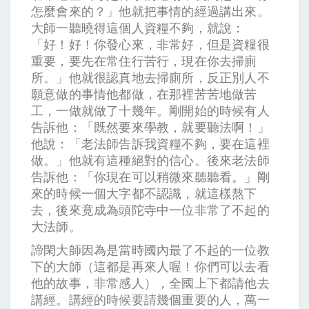
怎麼會來的？」他就把事情的經過講出來。
大師一聽曉得這個人資糧不夠，就說：
「好！好！你發心來，非常好，但是資糧很
重要，要先在常住行苦行，現在你去掃廁
所。」他就很認真地去掃廁所，反正別人不
願意做的事情他都做，在那裡苦苦地做苦
工，一做就做了十幾年。剛開始的時候有人
告訴他：「既然要來學教，就要聽法啊！」
他說：「老法師告訴我資糧不夠，要在這裡
做。」他就有這種絕對的信心。後來老法師
告訴他：「你現在可以稍微來聽聽看。」剛
來的時候一個大字都不認識，就這樣熬下
去，後來竟成為頭陀寺中一位非常了不起的
大法師。
諦閑大師因為是當時國內最了不起的一位教
下的大師（這都是再來人喔！你們可以去看
他的故事，非常感人），全國上下都請他去
講經。講經的時候要請幾個重要的人，萬一