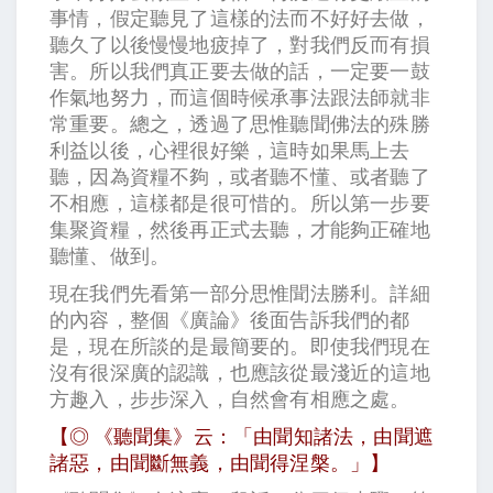
事情，假定聽見了這樣的法而不好好去做，
聽久了以後慢慢地疲掉了，對我們反而有損
害。所以我們真正要去做的話，一定要一鼓
作氣地努力，而這個時候承事法跟法師就非
常重要。總之，透過了思惟聽聞佛法的殊勝
利益以後，心裡很好樂，這時如果馬上去
聽，因為資糧不夠，或者聽不懂、或者聽了
不相應，這樣都是很可惜的。所以第一步要
集聚資糧，然後再正式去聽，才能夠正確地
聽懂、做到。
現在我們先看第一部分思惟聞法勝利。詳細
的內容，整個《廣論》後面告訴我們的都
是，現在所談的是最簡要的。即使我們現在
沒有很深廣的認識，也應該從最淺近的這地
方趣入，步步深入，自然會有相應之處。
【◎ 《聽聞集》云：「由聞知諸法，由聞遮
諸惡，由聞斷無義，由聞得涅槃。」】