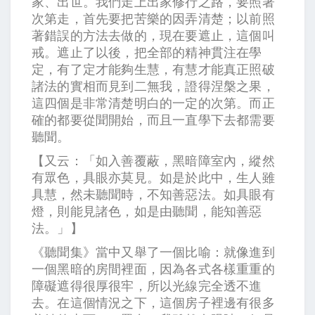
家、出世。我們走上出家修行之路，要照著
次第走，首先要把苦樂的因弄清楚；以前照
著錯誤的方法去做的，現在要遮止，這個叫
戒。遮止了以後，把全部的精神貫注在學
定，有了定才能夠生慧，有慧才能真正照破
諸法的實相而見到二無我，證得涅槃之果，
這四個是非常清楚明白的一定的次第。而正
確的都要從聞開始，而且一直學下去都需要
聽聞。
【又云：「如入善覆蔽，黑暗障室內，縱然
有眾色，具眼亦莫見。如是於此中，生人雖
具慧，然未聽聞時，不知善惡法。如具眼有
燈，則能見諸色，如是由聽聞，能知善惡
法。」】
《聽聞集》當中又舉了一個比喻：就像進到
一個黑暗的房間裡面，因為各式各樣重重的
障礙遮得很厚很牢，所以光線完全透不進
去。在這個情況之下，這個房子裡邊有很多