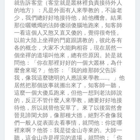
就告訴客堂（客堂就是叢林裡負責接待外人
的地方）：凡是外面有人來學教的，不論老
少，我們總好好地接待他，給他機會。結果
那位曬蠟燭的法師傻頭傻腦地跑來，知客師
一看這個人又憨又直又傻的，覺得很奇怪。
以前大陸上坐禪的門庭跟講教的，彼此各有
各的概念，大家不大能夠相容，現在居然一
個坐禪的道場叫他來，總有些原因。於是就
問他：「你在那裡好好的一個大叢林，為什
麼會來呢？」他答：「我的維那師父告訴
我，像我這麼聰明的人應該來學教……。」他
居然把那個故事就搬出來了，知客師一聽，
這麼一個大傻瓜跑來，但他一想到老法師說
的，反正不管什麼人來學教，總要好好地接
待他，所以就替他安單了。來了以後當然會
晉見諦閑大師，像那種大德，絕對不會像我
們一般人從表面去看事情，就問他：你從哪
裡來啊？他答：我是從金山寺來的。大師一
聽，這金山寺是禪宗的道場，就問他：「你