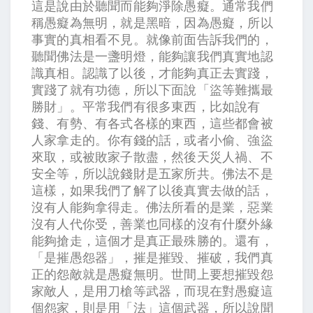
這是說由於聽聞而能夠淨除愚癡。通常我們
稱愚癡為無明，就是黑暗，因為愚癡，所以
事實的真相看不見。就像前面告訴我們的，
聽聞佛法是一盞明燈，能夠讓我們真實地認
識真相。認識了以後，才能夠真正去實踐，
實踐了就有功德，所以下面說「盜等難攜最
勝財」。平常我們有很多東西，比如說有
錢、有勢、有各式各樣的東西，這些都會被
人家拿走的。你有錢的話，或者小偷、強盜
來取，或被敗家子散盡，然後天災人禍、不
安全等，所以說錢財是五家所共。佛法不是
這樣，如果我們了解了以後真實去做的話，
沒有人能夠拿得走。佛法所看的是業，惡業
沒有人代你受，善業也同樣的沒有什麼外緣
能夠搶走，這個才是真正最殊勝的。還有，
「是摧愚怨器」，摧是摧毀、摧破，我們真
正的怨敵就是愚癡無明。世間上要想摧毀怨
家敵人，是用刀槍等武器，而現在對愚癡這
個怨家，則是用「法」這個武器，所以說聞