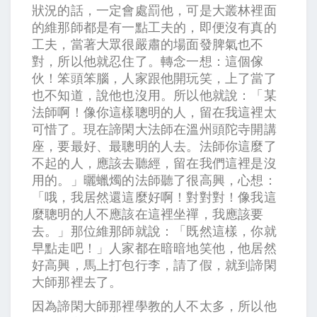
狀況的話，一定會處罰他，可是大叢林裡面
的維那師都是有一點工夫的，即便沒有真的
工夫，當著大眾很嚴肅的場面發脾氣也不
對，所以他就忍住了。轉念一想：這個傢
伙！笨頭笨腦，人家跟他開玩笑，上了當了
也不知道，說他也沒用。所以他就說：「某
法師啊！像你這樣聰明的人，留在我這裡太
可惜了。現在諦閑大法師在溫州頭陀寺開講
座，要最好、最聰明的人去。法師你這麼了
不起的人，應該去聽經，留在我們這裡是沒
用的。」曬蠟燭的法師聽了很高興，心想：
「哦，我居然還這麼好啊！對對對！像我這
麼聰明的人不應該在這裡坐禪，我應該要
去。」那位維那師就說：「既然這樣，你就
早點走吧！」人家都在暗暗地笑他，他居然
好高興，馬上打包行李，請了假，就到諦閑
大師那裡去了。
因為諦閑大師那裡學教的人不太多，所以他