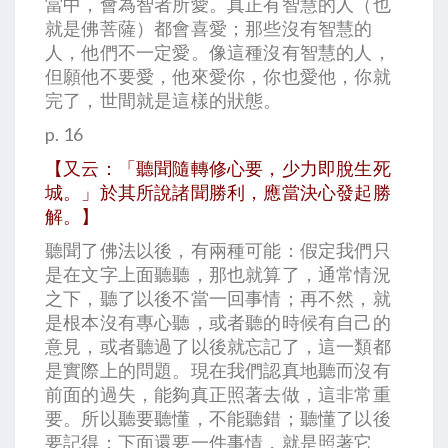
當中，會為智者所愛。真正有智慧的人（也
就是佛菩薩）都會喜愛；那些沒有智慧的
人，他們不一定愛。像這種沒有智慧的人，
但願他不要愛，他來愛你，你也愛他，你就
完了，世間就是這樣的狀態。
p. 16
【又云：「聽聞隨轉修心要，少力即脫生死
城。」於其所說諸聞勝利，應當決心發起勝
解。】
聽聞了佛法以後，有兩種可能：假定我們只
是在文字上面聽聽，那也就算了，通常情況
之下，聽了以後不當一回事情；再不然，就
是根本沒有專心聽，或者聽的時候有自己的
意見，或者聽過了以後就忘記了，這一類都
是實際上的問題。現在我們認真地聽而沒有
前面的過失，能夠真正照著去做，這非常重
要。所以聽要聽懂，不能聽錯；聽懂了以後
要記得；下面還要一件事情，就是照著它