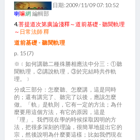
日期:2009/11/09 07:10:52
喇
嘛
網
編輯部
4.
菩提道次第廣論淺釋～道前基礎 - 聽聞軌理
～
日常法師 釋
道前基礎 - 聽聞軌理
p. 15 (7)
※﹝如何講聽二種殊勝相應法中分三：①聽
聞軌理，②講說軌理，③於完結時共作軌
理。﹞
分成三部分：怎麼聽、怎麼講，這是同時
的；還有講完了、聽完了以後，應該怎麼
做。「軌」是軌則，它有一定的方法；為什
麼要用這個方法，有它的原因，這是
「理」。我們現在學的時候採取因明的方
法，把很多深刻的理論，很簡單地提出它的
宗，然後說明為什麼要這樣；比如我們現在