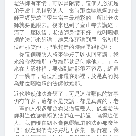
老法師有事情，可以當附講，這個人必須是
弟子當中最精彩的人。當時那位曬蠟燭的法
師已經變成了學生當中最精彩的，所以老法
師就要他跟去。後來也到了金山寺去講經，
講了一座以後，老法師身體不好，就叫曬蠟
燭的法師來附講，結果從頭講到尾。當初那
位維那笑他，把他趕走的時候還跟他說：
「你這個聰明人將來學好了以後回來講，我
來給你做維那（做維那就是侍候他）。」本
來在大叢林裡，要做到維那很不容易，經過
了十幾年，這位維那還在那裡，於是真的就
為那位曬蠟燭的法師做維那。
近代雖然佛法衰頹了，可是這種類似的故事
仍有許多，這都不是笑話，都是真實的，老
一輩的人很多都曾看見過這種人。倓虛老法
師與這位曬蠟蠋的法師在一起過，曉得這個
人。我們現在總不會像曬蠟燭的法師那麼笨
吧！假定我們肯好好地再多集一點資糧，我