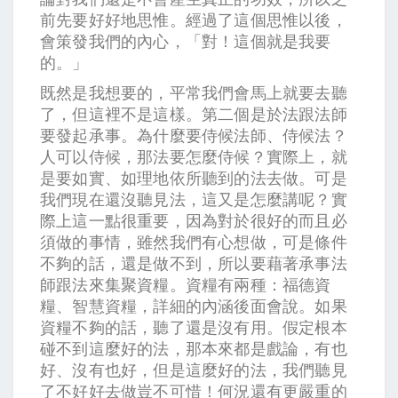
前先要好好地思惟。經過了這個思惟以後，
會策發我們的內心，「對！這個就是我要
的。」
既然是我想要的，平常我們會馬上就要去聽
了，但這裡不是這樣。第二個是於法跟法師
要發起承事。為什麼要侍候法師、侍候法？
人可以侍候，那法要怎麼侍候？實際上，就
是要如實、如理地依所聽到的法去做。可是
我們現在還沒聽見法，這又是怎麼講呢？實
際上這一點很重要，因為對於很好的而且必
須做的事情，雖然我們有心想做，可是條件
不夠的話，還是做不到，所以要藉著承事法
師跟法來集聚資糧。資糧有兩種：福德資
糧、智慧資糧，詳細的內涵後面會說。如果
資糧不夠的話，聽了還是沒有用。假定根本
碰不到這麼好的法，那本來都是戲論，有也
好、沒有也好，但是這麼好的法，我們聽見
了不好好去做豈不可惜！何況還有更嚴重的