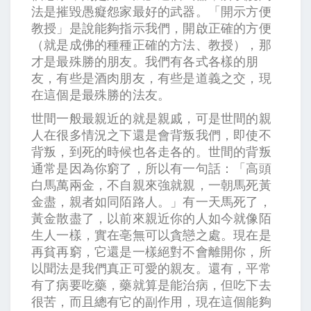
法是摧毀愚癡怨家最好的武器。「開示方便
教授」是說能夠指示我們，開啟正確的方便
（就是成佛的種種正確的方法、教授），那
才是最殊勝的朋友。我們有各式各樣的朋
友，有些是酒肉朋友，有些是道義之交，現
在這個是最殊勝的法友。
世間一般最親近的就是親戚，可是世間的親
人在很多情況之下還是會背叛我們，即使不
背叛，到死的時候也各走各的。世間的背叛
通常是因為你窮了，所以有一句話：「高頭
白馬萬兩金，不自親來強就親，一朝馬死黃
金盡，親者如同陌路人。」有一天馬死了，
黃金散盡了，以前來親近你的人如今就像陌
生人一樣，實在亳無可以貪戀之處。現在是
再貧再窮，它還是一樣絕對不會離開你，所
以聞法是我們真正可愛的親友。還有，平常
有了病要吃藥，藥就算是能治病，但吃下去
很苦，而且總有它的副作用，現在這個能夠