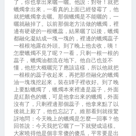
了，你也拿出來曬一曬。他說：對呀！就把
蠟燭拿出來，一看真的上面已經發霉了，他
就把蠟燭拿去曬。那個蠟燭是不能曬的，一
曬就融掉了。以前那個老方法做的蠟燭，裡
邊有硬硬的一根蠟蕊，結果曬了以後，蠟燭
都融化凝結成一塊一塊的，裡邊的蠟燭蕊子
一根根地露在外頭。到了晚上他去收，咦！
怎麼蠟燭不見了呢？一看，只剩一根一根的
蕊子，蠟燭油都流在地下。他自己也並不
懂，他想大概曬完了應該這樣，所以他就把
一根根的蕊子收起來，再把那些融化的蠟燭
油一塊塊挖起來，裝在罈子裡收好。到了晚
上要點蠟燭了，蠟燭本來裡邊是蕊子，外面
是紅顏色的蠟，可是他拿出來的蠟燭，外面
沒有了，只剩裡邊那個蕊子，他拿來點了以
後就上殿了，他也忘記了。維那看到就很驚
訝地問：今天晚上的蠟燭是怎麼一回事？他
回答說：今天我把它曬了一下就變成這樣。
大家曉得他是個非常傻的傻瓜，平常要是出