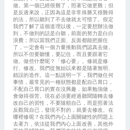
做。第一個已經很難了，照著它做更難；但
是反過來說，正因為這是非常殊勝又很難得
的法，所以聽到了不去做就太可惜了。假定
我們了解了這個道理以後，一定要想辦法做
到，不做到的話是白聽，前面的努力是白白
浪費；所以當我們正面、反面都能把握住
了，一定會有一個力量推動我們認真去做。
所以不但要聽懂，要記住，而且要跟著它
做。做些什麼呢？「修心要」。修就是修
行、修改。我們從無始以來都是隨著無明、
錯誤的造作。這一點說明一下，我們做任何
事情，最常見的一種狀態都是配自己胃口，
不配自己胃口的實在沒興趣，如果勉強做，
會做得很苦。現在必須要經過聽聞隨轉去修
改自己的習性，不要隨順自己，而是照著法
反觀我自已，發現不對的，就要去修改。在
哪裡修呢？在我們內心上面關鍵性的問題上
去著力，依法從我們內心上面改善，其他外