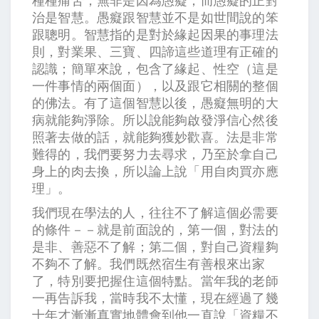
種種痛苦，無非是因為愚癡，而愚癡的正對
治是智慧。愚癡跟智慧並不是如世間說的笨
跟聰明。智慧指的是對於緣起因果的事理法
則，對業果、三寶、四諦這些道理有正確的
認識；簡單來說，包含了緣起、性空（這是
一件事情的兩個面），以及跟它相關的整個
的佛法。有了這個智慧以後，愚癡無明的大
病就能夠淨除。所以說能夠啟發淨信心然後
照著去做的話，就能夠獲妙歡喜。法是非常
難得的，我們要努力去尋求，乃至於拿自己
身上的肉去換，所以論上說「用自肉買亦應
理」。
我們現在學法的人，往往不了解這個必需要
的條件－－就是前面說的，第一個，對法的
是非、善惡不了解；第二個，對自己資糧夠
不夠不了解。我們既然宿生有善根來出家
了，特別要把握住這個特點。當年我的老師
一再告訴我，當時我不太懂，現在經過了幾
十年才漸漸真實地體會到他一直說「資糧不