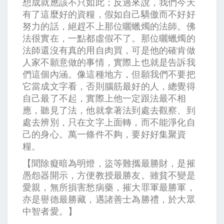
想成就應該不只如此；反過來說，我們今天
有了這麼好的資糧，假如自己驕傲而不好好
努力的話，絕趕不上那位曬蠟燭的法師。佛
法很實在，一點都虛假不了。那位曬蠟燭的
法師還沒有真的用自肉買，可是他的確肯做
人家不願意做的事情，實際上也就是告訴我
們這個內涵。像這種地方，但願我們不要把
它當成文字看，否則腦筋最好的人，總覺得
自己最了不起，實際上他一定跟法最不相
應，聽見了法，他就拿著法到處去觀察、到
處去辨別，只在文字上面轉，而不能淨化自
己的身心。萬一條件不夠，要好好集聚資
糧。
【聞除癡暗為明燈，盜等難攜最勝財，是摧
愚怨器開示，方便教授最勝友。雖貧不變是
愛親，無所損害愁病藥，摧大罪軍最勝軍，
亦是譽德最勝藏，遇諸善士為勝禮，於大眾
中智者愛。】