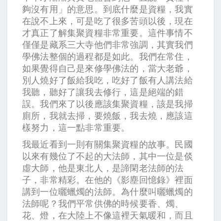
夠沒有用」的意思。到底什麼是資糧，我實
在說不上來，可是吃了很多苦頭以後，現在
才真正了解集聚資糧非常重要。這件事情不
僅僅是藏系三大寺他們非常強調，其實我們
學佛法整個的過程都是如此。我們在常住，
如果覺得自己是來修學佛法的，當大老爺，
別人燒好了飯給我吃，吃好了飯有人講法給
我聽，聽好了讓我去修行，這是絕端的錯
誤。我們來了以後應該集聚資糧，該是我掃
廁所，我就去掃，要燒飯，我去燒，應該這
樣努力，這一點非常重要。
我最近看到一則有關集聚資糧的故事。民國
以來有幾位了不起的大法師，其中一位是倓
虛大師，他是東北人，是諦閑老法師的法
子，非常精彩。在他的《影塵回憶錄》裡面
講到一位曬蠟燭的法師。為什麼叫曬蠟燭的
法師呢？我們平常供佛的時候要香、燭、
花、燈，在大陸上不像這裡天氣暖和，而且