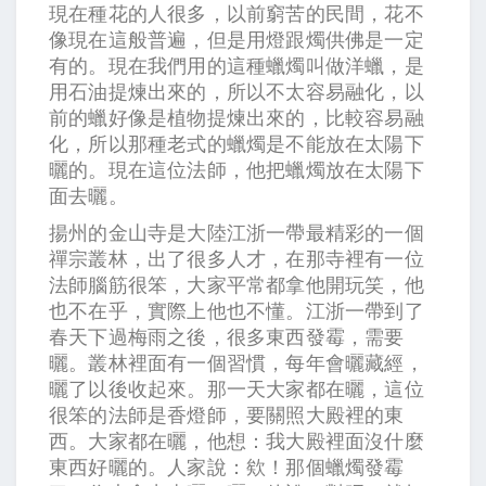
現在種花的人很多，以前窮苦的民間，花不
像現在這般普遍，但是用燈跟燭供佛是一定
有的。現在我們用的這種蠟燭叫做洋蠟，是
用石油提煉出來的，所以不太容易融化，以
前的蠟好像是植物提煉出來的，比較容易融
化，所以那種老式的蠟燭是不能放在太陽下
曬的。現在這位法師，他把蠟燭放在太陽下
面去曬。
揚州的金山寺是大陸江浙一帶最精彩的一個
禪宗叢林，出了很多人才，在那寺裡有一位
法師腦筋很笨，大家平常都拿他開玩笑，他
也不在乎，實際上他也不懂。江浙一帶到了
春天下過梅雨之後，很多東西發霉，需要
曬。叢林裡面有一個習慣，每年會曬藏經，
曬了以後收起來。那一天大家都在曬，這位
很笨的法師是香燈師，要關照大殿裡的東
西。大家都在曬，他想：我大殿裡面沒什麼
東西好曬的。人家說：欸！那個蠟燭發霉