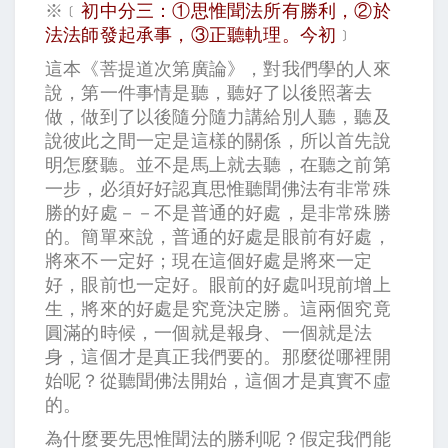
※﹝
初中分三：①思惟聞法所有勝利，②於
法法師發起承事，③正聽軌理。今初
﹞
這本《菩提道次第廣論》，對我們學的人來
說，第一件事情是聽，聽好了以後照著去
做，做到了以後隨分隨力講給別人聽，聽及
說彼此之間一定是這樣的關係，所以首先說
明怎麼聽。並不是馬上就去聽，在聽之前第
一步，必須好好認真思惟聽聞佛法有非常殊
勝的好處－－不是普通的好處，是非常殊勝
的。簡單來說，普通的好處是眼前有好處，
將來不一定好；現在這個好處是將來一定
好，眼前也一定好。眼前的好處叫現前增上
生，將來的好處是究竟決定勝。這兩個究竟
圓滿的時候，一個就是報身、一個就是法
身，這個才是真正我們要的。那麼從哪裡開
始呢？從聽聞佛法開始，這個才是真實不虛
的。
為什麼要先思惟聞法的勝利呢？假定我們能