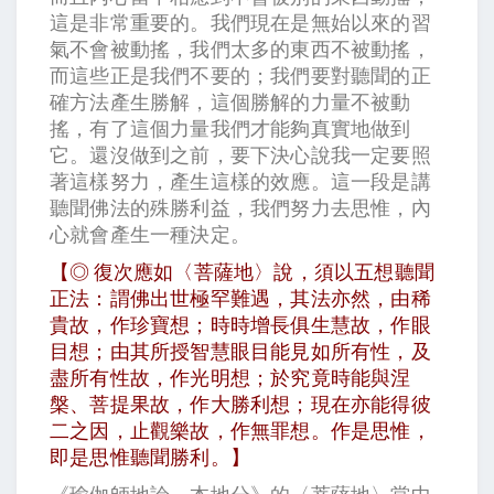
這是非常重要的。我們現在是無始以來的習
氣不會被動搖，我們太多的東西不被動搖，
而這些正是我們不要的；我們要對聽聞的正
確方法產生勝解，這個勝解的力量不被動
搖，有了這個力量我們才能夠真實地做到
它。還沒做到之前，要下決心說我一定要照
著這樣努力，產生這樣的效應。這一段是講
聽聞佛法的殊勝利益，我們努力去思惟，內
心就會產生一種決定。
【◎ 復次應如〈菩薩地〉說，須以五想聽聞
正法：謂佛出世極罕難遇，其法亦然，由稀
貴故，作珍寶想；時時增長俱生慧故，作眼
目想；由其所授智慧眼目能見如所有性，及
盡所有性故，作光明想；於究竟時能與涅
槃、菩提果故，作大勝利想；現在亦能得彼
二之因，止觀樂故，作無罪想。作是思惟，
即是思惟聽聞勝利。】