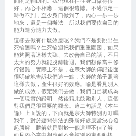
面的是輔助的。我們現在往往身口做得很
好，內心不相應，這個很遺憾。不過假定一
時做不到，至少身口做到了，內心一步一步
地來，還是一個辦法。所以我們要依自己的
能力隨分隨力去做。
這樣去做有什麼效應呢？我們不是要跳出生
死輪迴嗎？生死輪迴把我們重重圍困，如果
能夠照著這樣去聽、去改善自己的話，不用
太大的努力就能脫離輪迴。我們想像當中修
行很難，實際上不是，在宗大師的傳記後面
很明確地告訴我們這一點，大師的弟子照著
這樣去做，產生很好的效應。喻是看見別人
做的成效，假定我們去做，我們自己就成為
一個現實的證明，然後藉此鼓勵別人，這個
對我們是很重要的觀念。這二句話是《本生
論》上面說的，下面就是宗大師特別再叮囑
我們，對於聽聞佛法的殊勝好處應當決心發
起勝解。勝解就是對於一個道理不但了解，
而且內心當中相應到不會被別的東西動搖，