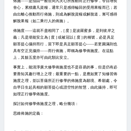
佈施――是指由一般世間凡夫心所推動而正行修學，令自增長
舍心，累積庸凡資糧，通常只是感得輪回的受用果報而已；若
由出離心推動而行佈施，則成為解脫資糧或解脫道，漸可感得
解脫果報（如二乘行人的佈施）。
佈施度――這就不盡相同了，[ 度 ] 是波羅蜜多，是到彼岸之
義；凡是堪能安立為 [ 度 ] 或被冠以 [ 度 ] 的稱號，必是具足
願菩提心攝持而行，當下即是具足願菩提心――若更圓滿則也
具有空正見攝持――而行佈施，即稱為修學佈施度。在這點
上，其餘五度亦可由此類比安立。
事實上，能清淨廣大修學佈施度也不是容易的事，但是仍有必
要善知其趣行增上之理；最重要的一點，是應如實了知修習佈
施度之理，並以菩薩所正行修學的佈施度為願境、希願處，令
自早日生起具相的願菩提心或證空性的智慧，由此攝持，即可
如理正行修學佈施度。
探討如何修學佈施度之理，略分幾項：
思維佈施的定義：