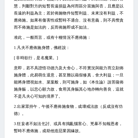
慧，判斷對方的短暫長遠損益為何而區分當施與否，且應是以
長遠的利益為主；若於佈施物件短暫利益、未來沒有利益，不
應佈施。如果有傷害性或暫時不適合、沒有意義，則不具慳貪
而不佈施是如法的，反而佈施即成不如法。
准此，一般而言，或有十種情況不應佈施：
1.
凡夫不應佈施身體，佛經說：
[
非時欲行，是名魔業。]
意即，若不具證悟功德力及大舍心，不符實況與能力而立刻佈
施身體，此易萌生退意，甚至難以藉假修真，舍大利益；一旦
能將身體視如水、菜葉般，則可施身，如《本生論》說菩薩佈
施身軀，以悲心願力故，食用其身軀其心地亦轉向善良，這就
不是凡夫心可知的境界了。
2.
出家眾持午，午後不應佈施食物，成壞戒法故（反成沒有功
德）。
3.
狂妄者不如法乞討、或具有搗亂惱害心、兇暴不知報恩者，
暫時不應佈施，成助他造惡業因緣故。