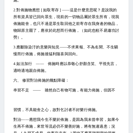
施。
2.
對佈施物應想 [ 如取寄存 ] ――這是什麼意思呢？是說我的
所有資具皆已回向眾生，現前的一切物品屬於眾生所有，現我
佈施能舍，也只不過是眾生取回他之前寄存在我身邊的物品，
物歸原主罷了，應依於此想而行佈施，（如此也較不易邀功討
勞）。
3.
應斷除染汙的意樂與知見――不求果報、不為名聞、不生驕
慢而行佈施，佈施後猛利隨喜與回向。
4.
如法加行 ―― 佈施時應以恭敬心舒顏含笑、平視先言，
適時適地親自佈施。
六、 修習對治佈施的幾點障礙：
串習不足 ―― 雖然自己有物可施，有能力佈施，但因不
習慣，不具能舍之心，故對乞討者不好樂行佈施。
對治――應想我今生不樂於佈施，是因為我未曾串習，如果今
生再不佈施，來世等流必仍不樂善好施，將有無邊過患；況