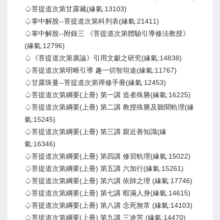
♤菩提道次第甘露藏(緣氣:13103)
♤掌中解脫--菩提道次第科判表(緣氣:21411)
♤掌中解脫--附錄三 《菩提道次第體驗引導修法教授》
(緣氣:12796)
♤《菩提道次第廣論》引用文獻之研究(緣氣:14838)
♤菩提道次第明晰引導 趣一切智坦途(緣氣:11767)
♤甘露珠蔓--菩提道次第禪修手冊(緣氣:12453)
♤菩提道次第綱要(上冊) 第一講 造者殊勝(緣氣:16225)
♤菩提道次第綱要(上冊) 第二講 教授殊勝及聽聞軌理(緣
氣:15245)
♤菩提道次第綱要(上冊) 第三講 親近善知識(緣
氣:16346)
♤菩提道次第綱要(上冊) 第四講 修習軌理(緣氣:15022)
♤菩提道次第綱要(上冊) 第五講 六加行(緣氣:15261)
♤菩提道次第綱要(上冊) 第六講 依師之理 (緣氣:17746)
♤菩提道次第綱要(上冊) 第七講 暇滿人身(緣氣:14615)
♤菩提道次第綱要(上冊) 第八講 念死無常 (緣氣:14103)
♤菩提道次第綱要(上冊) 第九講 三途苦 (緣氣:14470)