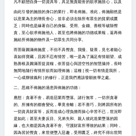
凡不顧戀自身一切資具等，具足無貪能舍的欲求施捨心，以及
由此引發的施捨的身口的業行，即名佈施。准此，佈施顯然是
以意業為主的增長舍心，並非必須去除所有眾生的貧窮或匱
乏；同時也是緣著自己的身軀、受用、金錢、善根等破除慳
貪，至心欲求佈施他人，甚至也將佈施的功德或果報，返再佈
施給所佈施的物件及一切眾生共同分享。
而菩薩圓滿佈施度，不但不具慳貪、我慢、疑畏，見乞者能心
喜如得寶藏，且因不忍有情苦，唯一是為了滿足有情願望、成
熟善根及圓滿菩提資糧，依菩提心與證空性的智慧攝持，長時
無間地隨行有情所欲而如理佈施；這種 [ 視一切有情是我所，
一心成辦彼義利 ] 的修行，正是我們應該發願效學之處。
二、思維不佈施的過患與佈施的功德：
應想：貪著不舍，易造惡業而墮落。諸行無常，一切所貪著
的、所擁有的都會變化，畢竟舍離；若不善巧，則將因所有的
一切資具財富等，反而造成心理負擔而操心辛苦不已，世況即
是如此；甚至夫妻反目、兄弟失和、親人彼此造業墮落的因
緣，也大都是因為貪著不舍、守護財富所導致的結果；同時，
因為習於慳貪，來世便墮入惡趣，受用匱乏，終究不得出世間