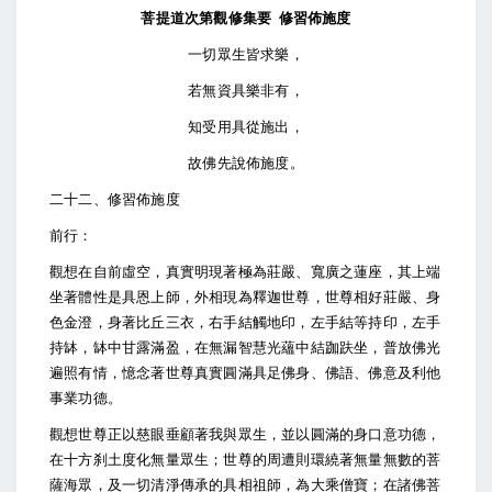
菩提道次第觀修集要 修習佈施度
一切眾生皆求樂，
若無資具樂非有，
知受用具從施出，
故佛先說佈施度。
二十二、修習佈施度
前行：
觀想在自前虛空，真實明現著極為莊嚴、寬廣之蓮座，其上端
坐著體性是具恩上師，外相現為釋迦世尊，世尊相好莊嚴、身
色金澄，身著比丘三衣，右手結觸地印，左手結等持印，左手
持缽，缽中甘露滿盈，在無漏智慧光蘊中結跏趺坐，普放佛光
遍照有情，憶念著世尊真實圓滿具足佛身、佛語、佛意及利他
事業功德。
觀想世尊正以慈眼垂顧著我與眾生，並以圓滿的身口意功德，
在十方刹土度化無量眾生；世尊的周遭則環繞著無量無數的菩
薩海眾，及一切清淨傳承的具相祖師，為大乘僧寶；在諸佛菩