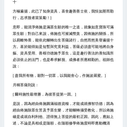
十
方極遍揚，此已了知身資具，喜舍趣善善士依，我恒如斯而勤
行，志求脫者當策勵！]
意即，能清淨佈施是滿眾生願的唯一之道，就像如意寶珠可滿
眾生願；對自己來說，佈施也可摧滅慳貪，因佈施的關係，所
以易離怖畏，能依此輾轉出生菩薩諸行，自然而然美譽遍揚十
方。基於能得如是短暫與究竟利益，菩薩必須盡可能地將自身
軀、資具受用、善根功德施予眾生，這是趣行善法的善知識所
必須依止的法門，也是希求解脫、成佛者所應精勤的。祖師也
說：
[
盡我所有物，願對一切眾，以我能舍心，作施波羅蜜。]
月稱菩薩則說：
[
爾時施性最增勝，為彼菩提第一因。]
是說，因為經由佈施圓滿福德資糧，才能成就佛智功德；因為
經由佈施除眾生苦及予眾生樂，才能輾轉攝受教化，所以佈施
確是成就自利利他、證得無上菩提的最初正因。因此，應如上
述，不論是具相或是隨順，在隨順修學佈施度時即應動機清