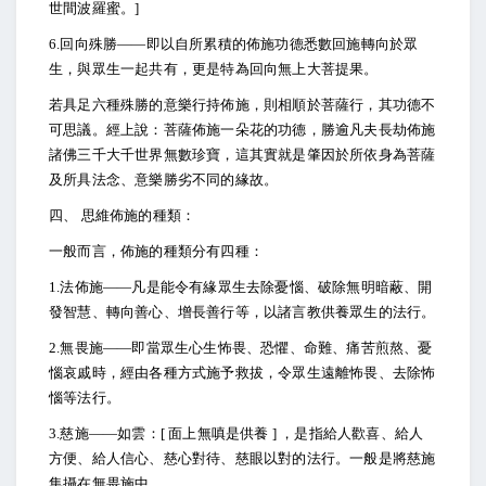
世間波羅蜜。]
6.
回向殊勝――即以自所累積的佈施功德悉數回施轉向於眾
生，與眾生一起共有，更是特為回向無上大菩提果。
若具足六種殊勝的意樂行持佈施，則相順於菩薩行，其功德不
可思議。經上說：菩薩佈施一朵花的功德，勝逾凡夫長劫佈施
諸佛三千大千世界無數珍寶，這其實就是肇因於所依身為菩薩
及所具法念、意樂勝劣不同的緣故。
四、 思維佈施的種類：
一般而言，佈施的種類分有四種：
1.
法佈施――凡是能令有緣眾生去除憂惱、破除無明暗蔽、開
發智慧、轉向善心、增長善行等，以諸言教供養眾生的法行。
2.
無畏施――即當眾生心生怖畏、恐懼、命難、痛苦煎熬、憂
惱哀戚時，經由各種方式施予救拔，令眾生遠離怖畏、去除怖
惱等法行。
3.
慈施――如雲：[ 面上無嗔是供養 ] ，是指給人歡喜、給人
方便、給人信心、慈心對待、慈眼以對的法行。一般是將慈施
集攝在無畏施中。