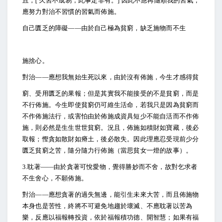
且，[ 久習不成易，此事定非有。] 因此不應再隨順我的習氣，
應努力對治不習慣的習氣而佈施。
自己匱乏的障礙――由於自己極為貧窮，缺乏施物而不生
施捨心。
對治――應想我無始生死以來，由於沒有佈施，今生才感得貧
窮、受用匱乏的果報；但是其實我不能接受的不是貧窮，而是
不行佈施。今生即使貧窮仍可維生活命，若我只是因為貧窮而
不作佈施法行，或害怕由於佈施成資具短少不能自活而不作佈
施，則必然是生生世世貧窮。況且，佈施如積財如寶藏，後必
取報；慳貪如散財如瘠土，後必散失。因此理應忍受現前少分
匱乏貧窮之苦，隨分隨力行佈施（當思貧女一燈的故事）。
3.
耽著――由於貪著可悅愛物，覺得勝妙而不舍，故對乞求者
不生舍心，不願佈施。
對治――應想貪著的過失無邊，能引生未來大苦，而且佈施物
本身也是苦性，終將不可避免地趨於壞滅、不應耽著以苦為
樂，反應以福報轉投資，依於福報積功德、開智慧；如果有福