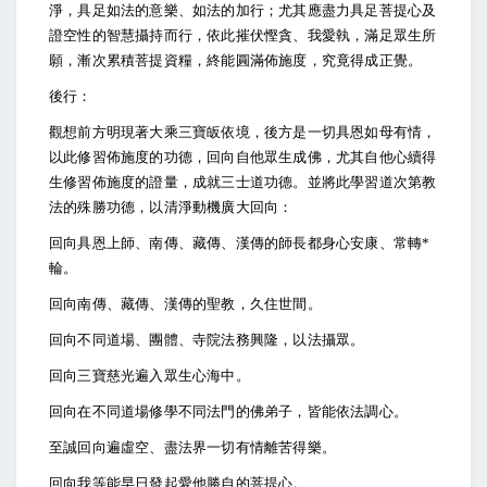
淨，具足如法的意樂、如法的加行；尤其應盡力具足菩提心及
證空性的智慧攝持而行，依此摧伏慳貪、我愛執，滿足眾生所
願，漸次累積菩提資糧，終能圓滿佈施度，究竟得成正覺。
後行：
觀想前方明現著大乘三寶皈依境，後方是一切具恩如母有情，
以此修習佈施度的功德，回向自他眾生成佛，尤其自他心續得
生修習佈施度的證量，成就三士道功德。並將此學習道次第教
法的殊勝功德，以清淨動機廣大回向：
回向具恩上師、南傳、藏傳、漢傳的師長都身心安康、常轉*
輪。
回向南傳、藏傳、漢傳的聖教，久住世間。
回向不同道場、團體、寺院法務興隆，以法攝眾。
回向三寶慈光遍入眾生心海中。
回向在不同道場修學不同法門的佛弟子，皆能依法調心。
至誠回向遍虛空、盡法界一切有情離苦得樂。
回向我等能早日發起愛他勝自的菩提心。