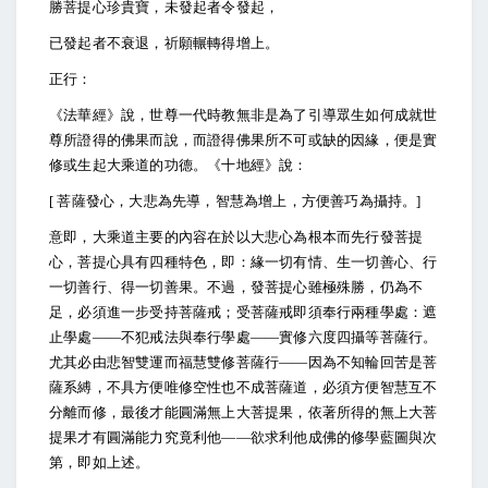
勝菩提心珍貴寶，未發起者令發起，
已發起者不衰退，祈願輾轉得增上。
正行：
《法華經》說，世尊一代時教無非是為了引導眾生如何成就世
尊所證得的佛果而說，而證得佛果所不可或缺的因緣，便是實
修或生起大乘道的功德。《十地經》說：
[
菩薩發心，大悲為先導，智慧為增上，方便善巧為攝持。]
意即，大乘道主要的內容在於以大悲心為根本而先行發菩提
心，菩提心具有四種特色，即：緣一切有情、生一切善心、行
一切善行、得一切善果。不過，發菩提心雖極殊勝，仍為不
足，必須進一步受持菩薩戒；受菩薩戒即須奉行兩種學處：遮
止學處――不犯戒法與奉行學處――實修六度四攝等菩薩行。
尤其必由悲智雙運而福慧雙修菩薩行――因為不知輪回苦是菩
薩系縛，不具方便唯修空性也不成菩薩道，必須方便智慧互不
分離而修，最後才能圓滿無上大菩提果，依著所得的無上大菩
提果才有圓滿能力究竟利他――欲求利他成佛的修學藍圖與次
第，即如上述。