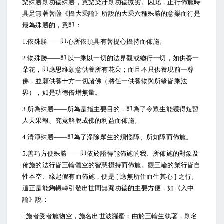
樂殊勝則功德殊勝，意樂染汙則功德微劣。因此，正行佈施時
具足無著菩薩《攝大乘論》所說的大乘六種殊勝的意樂而行是
最為殊勝的，意即：
1.
依殊勝――即心所依須具有菩提心攝持而佈施。
2.
物殊勝――即以一乘以一切的法界觀或總行一切，如供養一
朵花，即應思維願意供養所有花朵；而且不只供養現前一尊
佛，並願供養十方一切諸佛（將任一供養物與所緣皆乘法
界），如是功德倍增無量。
3.
所為殊勝――所為是指主要目的，即為了令眾生能獲得短暫
人天果報、究竟解脫成佛的利益而佈施。
4.
清淨殊勝――即為了淨除眾生的煩惱障、所知障而佈施。
5.
善巧方便殊勝――即依於證得能佈施的我、所佈施的對象及
佈施的法行皆三輪體空的智慧攝持而佈施。觀三輪的業行皆自
性本空、緣起假有而佈施，便是 [ 應無所住而生其心 ] 之行。
這正是能夠輾轉引發出世間無漏功德的主要方便，如《入中
論》說：
[
施者受者施物空，施名出世波羅蜜；由於三輪生執著，則名