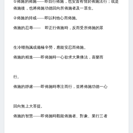
①
佈施的佈施――即自行佈施，也安置有情於佈施法行；或是
佈施後，也將佈施功德回向所佈施者及一眾生。
②
佈施的持戒――即以利他心而佈施。
佈施的忍辱―― 即正行佈施時，反而受所佈施的眾
生冷嘲熱諷或備極辛勞，應能安忍而佈施。
佈施的精進――即佈施時一心欲求大乘佛法，喜樂而
行。
佈施的靜慮――即佈施時專注而行，並將佈施功德一心
回向無上大菩提。
佈施的智慧――即佈施時觀能佈施者、對象、業行三者