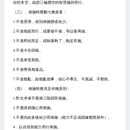
自性本空，由證三輪體空的智慧攝持而行。
（三）、佈施時應斷七種貪著：
1.
不貪受用，或怕佈施變成短少。
2.
不貪拖延而行，或要做不做，等以後再做。
3.
不貪即此而足，或執著夠了，飽足而施。
4.
不貪今生回報。
5.
不貪來世異熟。
6.
不貪慳吝相違品。
7.
不貪散亂，如散亂他事，或心不專注、不真誠、不勤快。
（四）、佈施時應具足何種原則：
1.
對乞求者不應推三阻四而佈施。
2.
不應具煩惱心而佈施。
3.
不應先給多後給少而佈施（能力不足或因緣變異除外）。
4
．以自現前能力而行佈施。