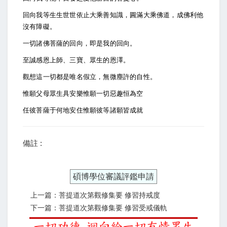
回向我等生生世世依止大乘善知識，圓滿大乘佛道，成佛利他
沒有障礙。
一切諸佛菩薩的回向，即是我的回向。
至誠感恩上師、三寶、眾生的恩澤。
觀想這一切都是唯名假立，無微塵許的自性。
惟願父母眾生具安樂惟願一切惡趣恒為空
任彼菩薩于何地安住惟願彼等諸願皆成就
備註 :
碩博學位審議評鑑申請
上一篇：菩提道次第觀修集要 修習持戒度
下一篇：菩提道次第觀修集要 修習受戒儀軌