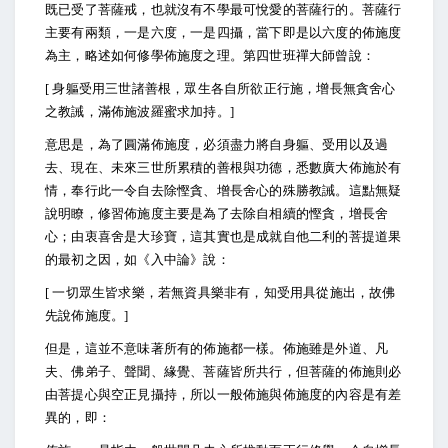
既已受了菩薩戒，也就沒有不學最可悅愛的菩薩行的。菩薩行
主要有兩類，一是六度，一是四攝，當下即是以六度的佈施度
為主，略述如何修學佈施度之理。第四世班禪大師曾說：
[
身軀受用三世諸善根，眾生各自所欲正行施，增長無貪舍心
之教誡，滿佈施波羅蜜求加持。]
意思是，為了圓滿佈施度，必須盡力將自身軀、受用以及過
去、現在、未來三世所累積的善根與功德，悉數廣大佈施於有
情，奉行此一令自去除慳貪、增長舍心的殊勝教誡。這點無疑
說明瞭，修習佈施度主要是為了去除自相續的慳貪，增長舍
心；由衷喜舍是大珍寶，這其實也是成就自他二利的菩提道果
的最初之因，如《入中論》說：
[
一切眾生皆求樂，若無資具樂非有，知受用具從施出，故佛
先說佈施度。]
但是，這並不意味著所有的佈施都一樣。佈施雖是外道、凡
夫、佛弟子、聲聞、緣覺、菩薩皆所共行，但菩薩的佈施則必
由菩提心與空正見攝持，所以一般佈施與佈施度的內容是有差
異的，即：