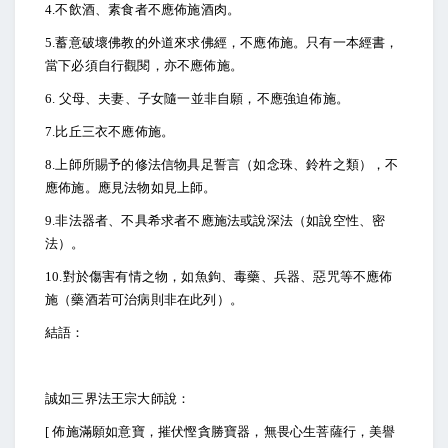
4.
不飲酒、素食者不應佈施酒肉。
5.
蓄意破壞佛教的外道來求佛經，不應佈施。只有一本經書，
當下必須自行觀閱，亦不應佈施。
6.
父母、夫妻、子女隨一並非自願，不應強迫佈施。
7.
比丘三衣不應佈施。
8.
上師所賜予的修法信物具足誓言（如念珠、鈴杵之類），不
應佈施。應見法物如見上師。
9.
非法器者、不具希求者不應施法或說深法（如說空性、密
法）。
10.
對於傷害有情之物，如魚鉤、毒藥、兵器、惡咒等不應佈
施（藥酒若可治病則非在此列）。
結語：
誠如三界法王宗大師說：
[
佈施滿願如意寶，摧伏慳貪勝寶器，無畏心生菩薩行，美譽