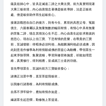
薩及祖師心中，皆具足滅道二諦之大乘法寶。前方真實明現著
大乘三皈依境，內心由衷憶念著佛是皈依導師，法是正皈依
處、僧是皈依助伴而生起皈依心。
接著請觀想在自己的後方，則有今生、累世的具恩父母、冤親
債主、六親眷屬以及無量無數的輪回有情，有情心中具有無量
的苦集二諦，憶念其情況心生不忍，內心由衷生起欲求救拔的
慈悲心。現在以上信三寶、下悲有情的意樂，在尊貴的三寶
前，至誠發願：得暇身必須利他，為能圓滿利他必須成佛，因
此刻意造作修學為利有情願成佛的菩提心為動機，帶領眾生一
起來淨除罪障、集聚資糧，學習與修習佈施度，祈能如理思
維，真實修行，得到相應，並成就三士道的功德。
首先帶領眾生，至誠向前方三寶皈依發心：
諸佛正法眾中尊，直至菩提我皈依，
以我修行諸善根，為利有情願成佛。
自系不淨牢獄中，應知有情亦如是，
緣諸眾生起悲憫，勤修無上菩提道。