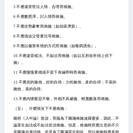
5.
不應違背世法人情，合理而佈施。
6.
不應數恩澤，討人情而佈施。
7.
不應仗勢豪奪而佈施（如劫富濟貧）。
8.
不應強迫父母妻兒等佈施。
9.
不應以傷害有情的方式而佈施（如毒餌誘魚）。
10.
不應違背戒法、不如法而佈施（如以五邪命所得上供下
施）。
11.
不應慢慢累積或不當下有緣即時而佈施。
12.
不應劣的施他，好的自持；少的施他，多的自持；不喜的
施他，喜的自持。
13.
不應內懷厭惡不敬，外相不具威儀、輕蔑數落而佈施。
（五）、什麼情況下不應佈施：
雖然《入中論》曾說，菩薩為了圓滿佈施波羅蜜多，因此，不
論眾生如法或不如法皆須佈施。但是，佈施時所應注意的不只
是圓滿自身功德，也是為了圓滿眾生利益，所以佈施時應具智