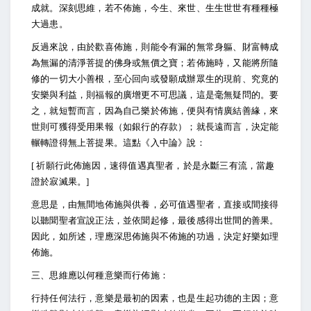
成就。深刻思維，若不佈施，今生、來世、生生世世有種種極
大過患。
反過來說，由於歡喜佈施，則能令有漏的無常身軀、財富轉成
為無漏的清淨菩提的佛身或無價之寶；若佈施時，又能將所隨
修的一切大小善根，至心回向或發願成辦眾生的現前、究竟的
安樂與利益，則福報的廣增更不可思議，這是毫無疑問的。要
之，就短暫而言，因為自己樂於佈施，便與有情廣結善緣，來
世則可獲得受用果報（如銀行的存款）；就長遠而言，決定能
輾轉證得無上菩提果。這點《入中論》說：
[
祈願行此佈施因，速得值遇真聖者，於是永斷三有流，當趣
證於寂滅果。]
意思是，由無間地佈施與供養，必可值遇聖者，直接或間接得
以聽聞聖者宣說正法，並依聞起修，最後感得出世間的善果。
因此，如所述，理應深思佈施與不佈施的功過，決定好樂如理
佈施。
三、思維應以何種意樂而行佈施：
行持任何法行，意樂是最初的因素，也是生起功德的主因；意