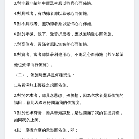
3.
對非親非敵的中庸眾生應以歡喜心而佈施。
4.
對具戒者，有功德者應以恭敬心而佈施。
5.
對不具戒者、無功德者應以悲憫心而佈施。
6.
對於卑微、低下、受苦折磨者，應以無驕慢心而佈施。
7.
對高位者、圓滿者應以無嫉妒心而佈施。
8.
對貧者、富者應懷著利他用心、不飽足心而佈施（甚至希望
他也效學而行佈施）。
（二）、佈施時應具足何種想法：
1.
為圓滿無上菩提之想而佈施。
2.
對於乞求者，應具念恩想、殊勝想，因為乞求者是我佈施的
福田，藉此因緣速得圓滿我的佈施度。
3.
對於乞求有情，應具善知識想，是他圓滿了我的菩提資糧，
如同我的上師。
4.
以一度攝六度的意樂而佈施，即：