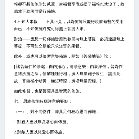
報卻不想佈施則如芭蕉，當福報享盡或損了福報也就沒了，故
應放下耽著而樂行佈施。
4.
不知大果報――不具正見，以為佈施只能得現前短暫的受用
而已，不知佈施終究可得無上菩提大果。
對治――應想一切佈施皆應悉數回向無上菩提，必須速證無上
菩提，不可如交易般只求短暫的果報。
此外，或也可以修習意樂佈施，即如《菩薩地論》說：
[
諸菩薩住於淨處，向內攝心，清淨意樂，由衷淨信，普為作
意諸所施之法，信解種種行相，廣大無量施予眾生，謂由此
故，菩薩極小劬勞，極短時際，廣增無量資糧。]
如此修習，也是菩薩具足智慧的佈施。
七、 思維佈施時應注意的要點：
（一）、對不同物件，應具足何種心思而佈施：
1.
對親人應以無貪著心而佈施。
2.
對敵人應以慈愛心而佈施。