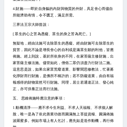
4.
財施――即於自身軀的內財與物質的外財，具足舍心而儘自
所能濟助有情，令不匱乏，滿足所需。
三界法王宗大師曾說：
[
眾生的心之苦為愚癡、眾生的身之苦為死亡。]
無疑地，經由法施可去除眾生的愚癡。經由財施可去除眾生的
貧苦，因此不論是增長舍心的自利或是滿眾生願的利他，皆應
佈施。經上則說，基於所依身的不同，在家菩薩主修財施，出
家菩薩主修法施。儘管如此，僧俗二眾仍須盡力行財法二施。
這意思是說，如果出家眾荒廢道業、影響聞思修教法，忙著募
化掙財而行財施，是佛所不稱許的；若不防礙道業，由自有福
報感得的財物當然可行財施。同理，居士若通達正法、發心純
正，亦可供養正法而行法施。
五、 思維佈施時應注意的事項：
1.
動機清淨――應不求今生利益、不求人天福報、不求個人解
脫，唯一是為了依此善業功德而圓滿無上菩提資糧、圓滿佈施
波羅蜜多。例如市場上有人乞討，應先如是造作動機，再行佈