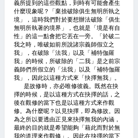
義所提到的這些觀點，到時有可能會產生
什麼現象呢？「棄捨破除俱生無明所執之
境」，這時我們對於要想辦法破除「俱生
無明所執著的境界」，也就是「境是有自
性」的這一點會把它丟在一旁。「於破二
我之時，唯破如前所說諸宗義師假立之
我」，在破除「法我」以及「補特伽羅
我」的時候，所破除的「二我」是之前宗
義師們所假立的「法我」以及「補特伽羅
我」，因此以這種方式來「抉擇無我」。
是故修時，亦必唯修彼義。
既然在抉
擇的時候，是以這種方式在抉擇的話，之
後在觀修的當下也是以這種方式來作觀
修。為什麼呢？
以見抉擇，即為修故。
因
為之所以要透由正見來抉擇無我的內涵，
最終的目的就是希望能夠「藉此而對於無
我的道理來作觀修」。因此在抉擇的當下