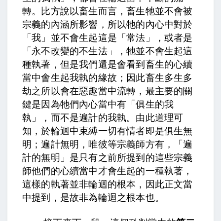
轉。比方說以畜生而言，畜生牠並不會被
宗義的內涵所影響，所以牠的內心中對於
「我」並不會生起這是「常法」，或者是
「永不改變的不生法」，牠並不會生起這
種執著，但是我們還是會看到畜生的心續
當中會生起我執的緣故；因此畜生多生多
劫之所以會在惡趣當中流轉，最主要的關
鍵是因為牠們內心當中有「俱生的我
執」，而不是遍計的我執。
由此道理可
知，於輪迴中束縛一切有情者即是俱生無
明；遍計無明，唯彼等宗義師方有，「
遍
計的無明」是只有之前所提到的這些宗義
師他們的心續當中才會生起的一種執著，
這樣的執著並非輪迴的根本，因此正文當
中提到，
是故非為輪迴之根本也。