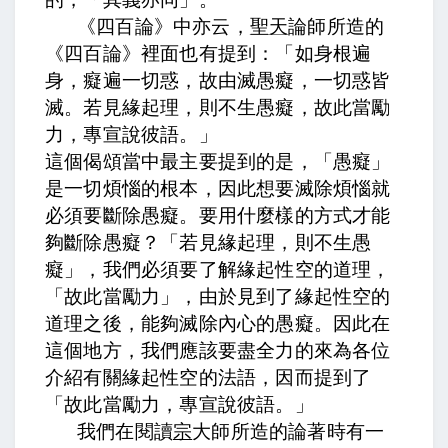
《四百論》中亦云，
聖天
論師所造的
《四百論》裡面也有提到：
「如身根遍
身，癡遍一切惑，故由滅愚癡，一切惑皆
滅。若見緣起理，則不生愚癡，故此當勵
力，專宣說彼語。」
這個偈頌當中最主要提到的是，「愚癡」
是一切煩惱的根本，因此想要滅除煩惱就
必須要斷除愚癡。要用什麼樣的方式才能
夠斷除愚癡？「若見緣起理，則不生愚
癡」，我們必須要了解緣起性空的道理，
「故此當勵力」，由於見到了緣起性空的
道理之後，能夠滅除內心的愚癡。因此在
這個地方，我們應該要盡全力的來為各位
介紹有關緣起性空的法語，因而提到了
「故此當勵力，專宣說彼語。」
我們在閱讀
宗
大師所造的論著時有一