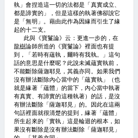
執」會捏造這一切的法都是「真實成立、
都是諦實的」，但是這樣的執著佛卻說它
是「無明」。藉由此作為因緣而引生了緣
起的十二支。
此與《寶鬘論》云：
更進一步的，在
龍樹
論師所造的《寶鬘論》裡面也有提
到，
「若時有蘊執，爾時有我執。」
這句
話的意思是什麼呢？
此說未滅蘊實執前，
不能斷除薩迦耶見，其義亦同。
如果我們
沒有辦法斷除內心當中的「蘊實執」（也
就是緣著「蘊體」的當下，內心當中執著
有真實、有諦實的這種執著）的話，是沒
有辦法斷除「薩迦耶見」的。因此在這兩
句話裡面就很清楚的提到，緣著「蘊體」
所生起來的「實執」這是輪迴的根本，如
果沒有斷除是沒有辦法斷除「薩迦耶見」
的，「其義亦同」。