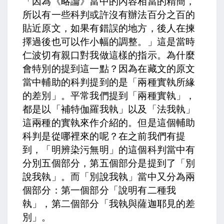
「因為《略論》當中的內容相當的精簡，
所以有一些科判或許沒有辦法百分之百的
貼近原文，如果有錯誤的地方，後人在揀
擇過後也可以作小幅的調整。」這是當時
仁波切有親口對我做這樣的指示。為什麼
會特別的提到這一點？因為在藏文的原文
當中輔助的科判提到的是「兩種實執所緣
的差別」。平常我們提到「兩種實執」，
都是以「補特伽羅我執」以及「法我執」
這兩種的實執來作介紹的。但是這個輔助
科判是從哪裡來的呢？在之前我們有提
到，「明辨染污無明」的這個科判當中有
分別五個部分，第五個部分是提到了「別
說我執」。而「別說我執」當中又分為兩
個部分：第一個部分「說明有二種我
執」，第二個部分「我執與薩迦耶見的差
別」。