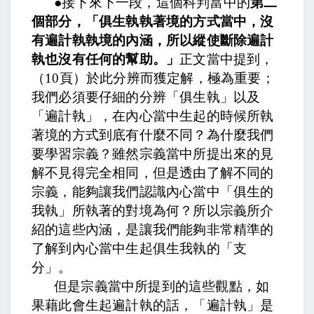
●
接下來下一段，這個科判當中的
第二
個部分，「俱生執執著境的方式當中，沒
有遍計執執境的內涵，所以縱使斷除遍計
執也沒有任何的幫助。」
正文當中提到，
（
10
頁）
於此分辨而獲定解，極為重要；
我們必須要仔細的分辨「俱生執」以及
「遍計執」，在內心當中生起的時候所執
著境的方式到底有什麼不同？為什麼我們
要學習宗義？雖然宗義當中所提出來的見
解不見得完全相同，但是透由了解不同的
宗義，能夠讓我們認識內心當中「俱生的
我執」所執著的對境為何？所以宗義所介
紹的這些內涵，是讓我們能夠非常精準的
了解到內心當中生起俱生我執的「支
分」。
但是宗義當中所提到的這些觀點，如
果藉此會生起遍計執的話，「遍計執」是