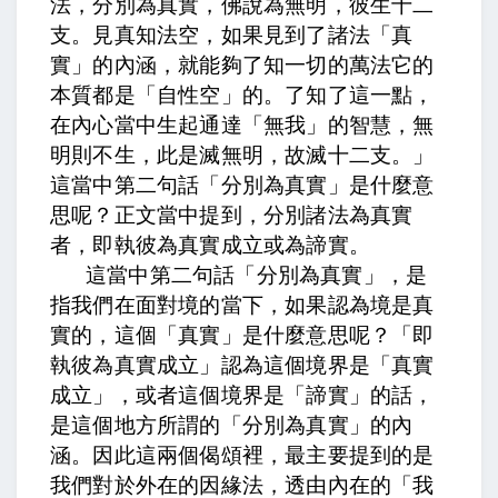
法，分別為真實，佛說為無明，彼生十二
支。見真知法空，
如果見到了諸法「真
實」的內涵，就能夠了知一切的萬法它的
本質都是「自性空」的。了知了這一點，
在內心當中生起通達「無我」的智慧，
無
明則不生，此是滅無明，故滅十二支。」
這當中第二句話「分別為真實」是什麼意
思呢？正文當中提到，
分別諸法為真實
者，即執彼為真實成立或為諦實。
這當中第二句話「分別為真實」，是
指我們在面對境的當下，如果認為境是真
實的，這個「真實」是什麼意思呢？「即
執彼為真實成立」認為這個境界是「真實
成立」，或者這個境界是「諦實」的話，
是這個地方所謂的「分別為真實」的內
涵。因此這兩個偈頌裡，最主要提到的是
我們對於外在的因緣法，透由內在的「我