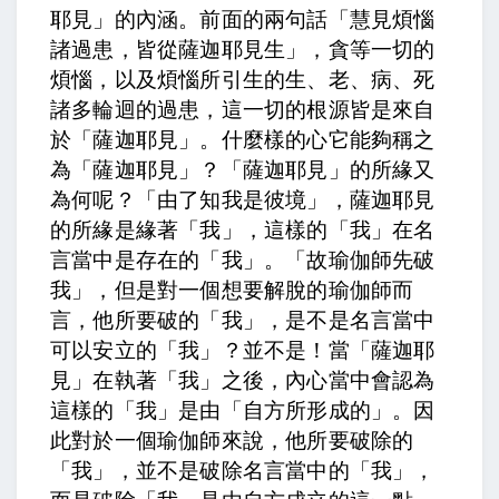
耶見」的內涵。前面的兩句話「慧見煩惱
諸過患，皆從薩迦耶見生」，貪等一切的
煩惱，以及煩惱所引生的生、老、病、死
諸多輪迴的過患，這一切的根源皆是來自
於「薩迦耶見」。什麼樣的心它能夠稱之
為「薩迦耶見」？「薩迦耶見」的所緣又
為何呢？「由了知我是彼境」，薩迦耶見
的所緣是緣著「我」，這樣的「我」在名
言當中是存在的「我」。「故瑜伽師先破
我」，但是對一個想要解脫的瑜伽師而
言，他所要破的「我」，是不是名言當中
可以安立的「我」？並不是！當「薩迦耶
見」在執著「我」之後，內心當中會認為
這樣的「我」是由「自方所形成的」。因
此對於一個瑜伽師來說，他所要破除的
「我」，並不是破除名言當中的「我」，