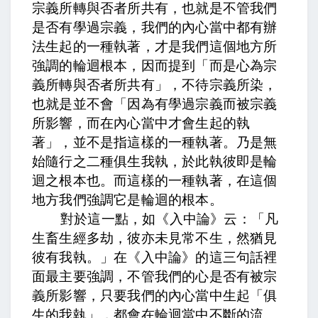
宗義所轉與否者所共有，
也就是不管我們
是否有學過宗義，我們的內心當中都有辦
法生起的一種執著，才是我們這個地方所
強調的輪迴根本，因而提到「而是心為宗
義所轉與否者所共有」，
不待宗義所染，
也就是並不會「因為有學過宗義而被宗義
所影響，而在內心當中才會生起的執
著」，並不是指這樣的一種執著。
乃是無
始隨行之二種俱生我執，於此執彼即是輪
迴之根本也。
而這樣的一種執著，在這個
地方我們強調它是輪迴的根本。
對於這一點，
如《入中論》云：「凡
生畜生經多劫，彼亦未見常不生，然猶見
彼有我執。」
在《入中論》的這三句話裡
面最主要強調，不管我們的心是否有被宗
義所影響，只要我們的內心當中生起「俱
生的我執」，都會在輪迴當中不斷的流