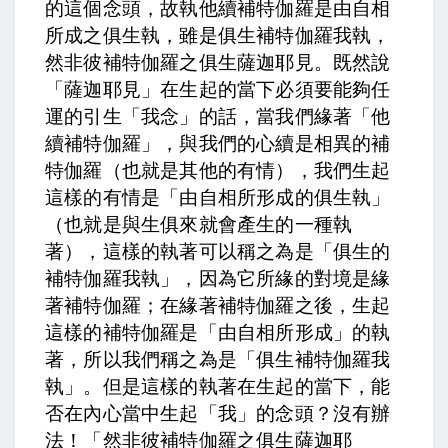
的這個念頭，
故執他續補特伽羅是由自相
所成之俱生執，雖是俱生補特伽羅我執，
然非彼補特伽羅之俱生薩迦耶見。
既然說
「薩迦耶見」在生起的當下必須要能夠任
運的引生「我念」的話，當我們緣著「他
續補特伽羅」，與我們的心續是相異的補
特伽羅（也就是其他的有情），我們生起
這樣的有情是「由自相所形成的俱生執」
（也就是與生俱來就會產生的一種執
著），這樣的執著可以稱之為是「俱生的
補特伽羅我執」，因為它所緣的對境是緣
著補特伽羅；在緣著補特伽羅之後，生起
這樣的補特伽羅是「由自相所形成」的執
著，所以我們稱之為是「俱生補特伽羅我
執」。但是這樣的執著在生起的當下，能
否在內心當中生起「我」的念頭？沒有辦
法！「然非彼補特伽羅之俱生薩迦耶