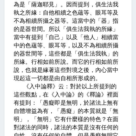
為是「薩迦耶見」。因而提到，
俱生法我
執之所緣：自他相續之色蘊等、眼耳等及
不為相續所攝之器等。
這當中的「器」指
的是器世間。所以「俱生法我執的所緣」
當中有提到「自己」以及「他人」相續當
中的色蘊等、眼耳等，以及不為相續所攝
的器世間等，這些都是「俱生法我執」的
所緣。
行相如前所說。
而它的行相如前所
說，也就是緣著這些對境之後，內心當中
現起這一切都是由自相所形成的。
《入中論釋》云：
對於以上所提到的
這些觀點，在《入中論》的《釋論》裡面
有提到：
「愚癡即是無明，於諸法上無有
自體增益為有，「
愚癡」的本質就是「無
明」，「無明」它有什麼樣的特色？在面
對諸法的同時，諸法的本質是沒有任何的
自性、沒有任何的自體，但是愚癡無明它