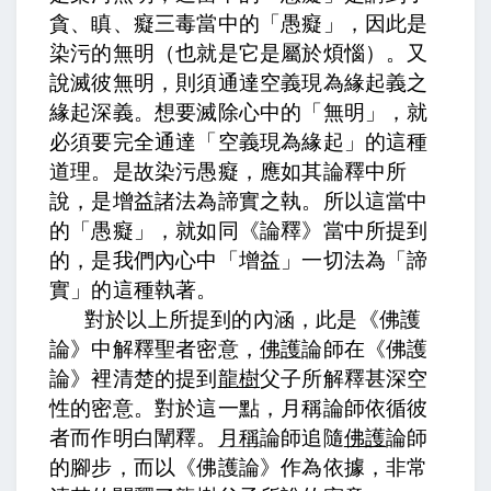
貪、瞋、癡三毒當中的「愚癡」，因此是
染污的無明（也就是它是屬於煩惱）。
又
說滅彼無明，則須通達空義現為緣起義之
緣起深義。
想要滅除心中的「無明」，就
必須要完全通達「空義現為緣起」的這種
道理。
是故染污愚癡，應如其論釋中所
說，是增益諸法為諦實之執。
所以這當中
的「愚癡」，就如同《論釋》當中所提到
的，是我們內心中「增益」一切法為「諦
實」的這種執著
。
對於以上所提到的內涵，
此是《佛護
論》中解釋聖者密意，
佛護
論師在《佛護
論》裡清楚的提到
龍樹
父子所解釋甚深空
性的密意。對於這一點，
月稱論師依循彼
者而作明白闡釋。
月稱
論師追隨
佛護
論師
的腳步，而以《佛護論》作為依據，非常