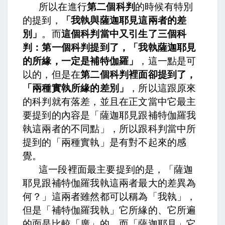
所以在進行
第二個科判
的時候有特別
的提到，
「我執與薩迦耶見這兩者的差
別」
。而
這個科判當中又引生了三個科
判：第一個科判提到了，「我執薩迦耶見
的所緣，一定是補特伽羅」
，這一點是可
以的，但是在
第二個科判裡面卻提到了，
「兩種實執所緣的差別」
，所以這跟原來
的科判就有落差，並且在正文當中它最主
要提到的內容是「薩迦耶見跟補特伽羅我
執這兩者的不同點」，所以跟科判當中所
提到的「兩種實執」是有對不起來的感
覺。
這一段裡面最主要提到的是，「薩迦
耶見跟補特伽羅我執這兩者最大的差異為
何？」這兩者雖然都可以稱為「我執」，
但是「補特伽羅我執」它所緣的、它所遍
的面是比較「廣」的，而「薩迦耶見」它