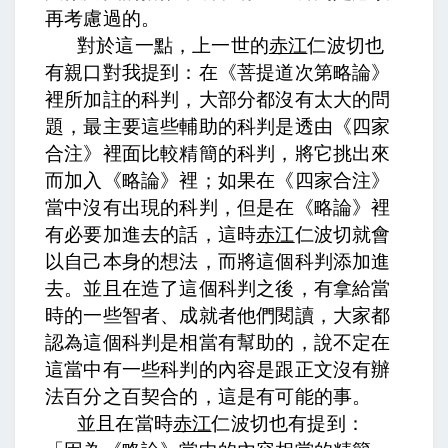
再考慮過的。
對於這一點，上一世的
赤江
仁波切也
有親口對我提到：在《菩提道次第略論》
裡所加註的科判，大部分都沒有太大的問
題，最主要這些輔助的科判是透由《四家
合注》裡面比較精簡的科判，將它挑出來
而加入《略論》裡；如果在《四家合注》
當中沒有出現的科判，但是在《略論》裡
有必要加進去的話，這時
赤江
仁波切就會
以自己本身的想法，而將這個科判添加進
去。並且在造了這個科判之後，有拿給當
時的一些智者、成就者他們閱讀，大家都
認為這個科判是相當有幫助的，說不定在
這當中有一些科判的內容是跟正文沒有辦
法百分之百契合的，這是有可能的事。
並且在當時
赤江
仁波切也有提到：