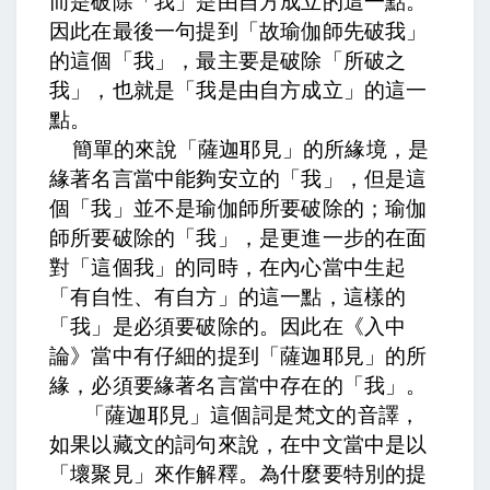
而是破除「我」是由自方成立的這一點。
因此在最後一句提到「故瑜伽師先破我」
的這個「我」，最主要是破除「所破之
我」，也就是「我是由自方成立」的這一
點。
簡單的來說「薩迦耶見」的所緣境，是
緣著名言當中能夠安立的「我」，但是這
個「我」並不是瑜伽師所要破除的；瑜伽
師所要破除的「我」，是更進一步的在面
對「這個我」的同時，在內心當中生起
「有自性、有自方」的這一點，這樣的
「我」是必須要破除的。因此在《入中
論》當中有仔細的提到「薩迦耶見」的所
緣，必須要緣著名言當中存在的「我」。
「薩迦耶見」這個詞是梵文的音譯，
如果以藏文的詞句來說，在中文當中是以
「壞聚見」來作解釋。為什麼要特別的提