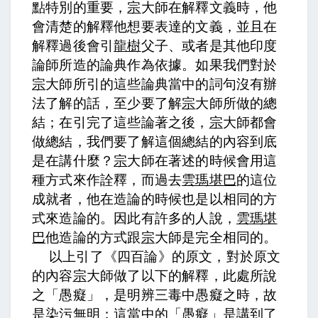
點特別的重要，
宗
大師在解釋文義時，他
會清楚的解釋他想要表達的文義，並且在
解釋過後會引
龍樹
父子、或者是其他印度
論師所造的論典作為依據。如果我們對於
宗
大師所引的這些論典當中的詞句沒有辦
法了解的話，至少要了解
宗
大師所做的總
結；在引完了這些論著之後，
宗
大師都會
做總結，我們要了解這個總結的內容到底
是在講什麼？
宗
大師在著述的時候會用這
種方式來作詮釋，而過去
雲瑪堪巴
的這位
成就者，他在造論的時候也是以相同的方
式來造論的。因此有許多的人說，
雲瑪堪
巴
他造論的方式跟
宗
大師是完全相同的。
以上引了《四百論》的原文，對於原文
的內容
宗
大師做了以下的解釋，
此處所說
之「愚癡」，是明辨三毒中愚癡之時，故
是染污無明；
這當中的「愚癡」是講到了