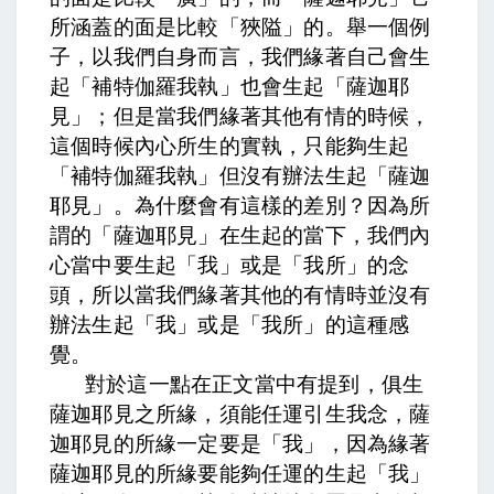
所涵蓋的面是比較「狹隘」的。舉一個例
子，以我們自身而言，我們緣著自己會生
起「補特伽羅我執」也會生起「薩迦耶
見」；但是當我們緣著其他有情的時候，
這個時候內心所生的實執，只能夠生起
「補特伽羅我執」但沒有辦法生起「薩迦
耶見」。為什麼會有這樣的差別？因為所
謂的「薩迦耶見」在生起的當下，我們內
心當中要生起「我」或是「我所」的念
頭，所以當我們緣著其他的有情時並沒有
辦法生起「我」或是「我所」的這種感
覺。
對於這一點在正文當中有提到，
俱生
薩迦耶見之所緣，須能任運引生我念，
薩
迦耶見的所緣一定要是「我」，因為緣著
薩迦耶見的所緣要能夠任運的生起「我」