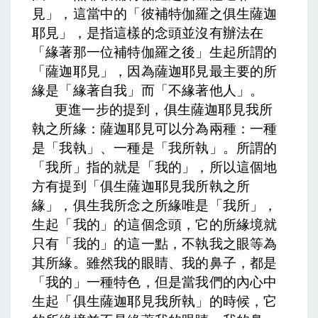
見」，這當中的「彼補特伽羅之俱生薩迦
耶見」，是指這樣的念頭並沒有辦法在
「緣著那一位補特伽羅之後」生起所謂的
「薩迦耶見」，因為薩迦耶見最主要的所
緣是「緣著自我」而「不緣著他人」。
更進一步的提到，
俱生薩迦耶見我所
執之所緣：
薩迦耶見可以分為兩種：一種
是「我執」、一種是「我所執」。所謂的
「我所」指的就是「我的」，所以這個地
方有提到「俱生薩迦耶見我所執之所
緣」，
俱生我所念之所緣唯是「我所」，
生起「我的」的這個念頭，它的所緣境就
只有「我的」的這一點，
不執我之眼等為
其所緣。
雖然我的眼睛、我的鼻子，都是
「我的」一種特色，但是當我們的內心中
生起「俱生薩迦耶見我所執」的時候，它