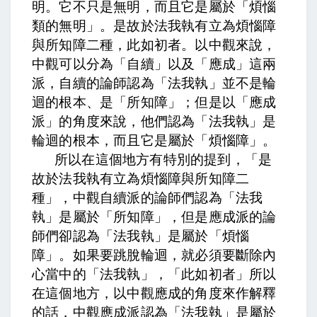
明。
它不只是無明，而且它是屬於「煩惱
類的無明」。
是故於法我執有立為煩惱障
與所知障二種，此如初者。
以中觀來說，
中觀可以分為「自續」以及「應成」這兩
派，自續的論師認為「法我執」並不是輪
迴的根本、是「所知障」；但是以「應成
派」的角度來說，他們認為「法我執」是
輪迴的根本，而且它是屬於「煩惱障」。
所以在這個地方有特別的提到，「是
故於法我執有立為煩惱障與所知障二
種」，中觀自續派的論師們認為「法我
執」是屬於「所知障」，但是應成派的論
師們卻認為「法我執」是屬於「煩惱
障」。如果要跳脫輪迴，就必須要斷除內
心當中的「法我執」，「此如初者」所以
在這個地方，以中觀應成的角度來作解釋
的話，中觀應成派認為「法我執」是屬於