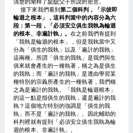
清楚的闡釋了
龍樹
父子所說的密意。
接下來我們看到
第二個科判，「示彼即
輪迴之根本」，這科判當中的內容分為六
段：第一段，「必須安立俱生我執為輪迴
的根本、非遍計執」。
在之前我們有提到
「我執是輪迴的根本」，但是我執當中又
分為「俱生的我執」以及「遍計的我執」
這兩種。所謂「俱生的我執」是我們與生
俱來就會產生的一種執著，稱之為是俱生
的我執；而「遍計的我執」是透由學習某
種特別的宗義所產生的一種執著，我們稱
之為是遍計的我執。「我執是輪迴根本」
的這一點是指俱生的我執，還是遍計的我
執？這個地方特別的強調是「俱生的我
執」而不是「遍計的我執」。因此輔助的
科判裡就有提到「必須安立俱生我執為輪
迴的根本、非遍計執」。