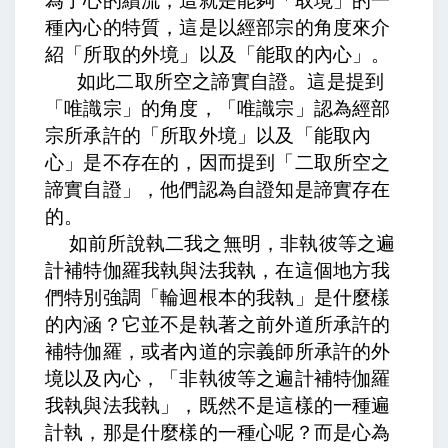
為了心的續流，這就是能夠「取境」的一
種內心的特質，這是以經部宗的角度來介
紹「所取的外境」以及「能取的內心」。
如此二取所空之諦實自證。
這是提到
「唯識宗」的角度，「唯識宗」認為經部
宗所承許的「所取外境」以及「能取內
心」是不存在的，因而提到「二取所空之
諦實自證」，他們認為自證知是諦實存在
的。
如前所說執二我之無明，非執彼等之遍
計補特伽羅我執與法我執，
在這個地方我
們特別強調「輪迴根本的我執」是什麼樣
的內涵？它並不是執著之前外道所承許的
補特伽羅，或者內道的宗義師所承許的外
境以及內心，「非執彼等之遍計補特伽羅
我執與法我執」，既然不是這樣的一種遍
計執，那是什麼樣的一種心呢？
而是心為