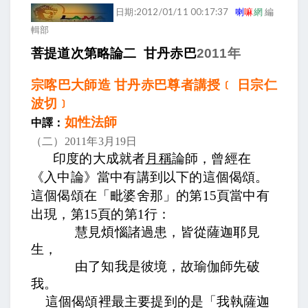
日期:2012/01/11 00:17:37
喇
嘛
網
編
輯部
菩提道次第略論二
甘丹赤巴
2011
年
宗喀巴大師造 甘丹赤巴尊者講授﹝ 日宗仁
波切﹞
如性法師
中譯：
（二）
2011
年
3
月
19
日
印度的大成就者
月稱
論師，曾經在
《入中論》當中有講到以下的這個偈頌。
這個偈頌在「毗婆舍那」的第
15
頁當中有
出現，第
15
頁的第
1
行：
慧見煩惱諸過患，皆從薩迦耶見
生，
由了知我是彼境，故瑜伽師先破
我。
這個偈頌裡最主要提到的是「我執薩迦