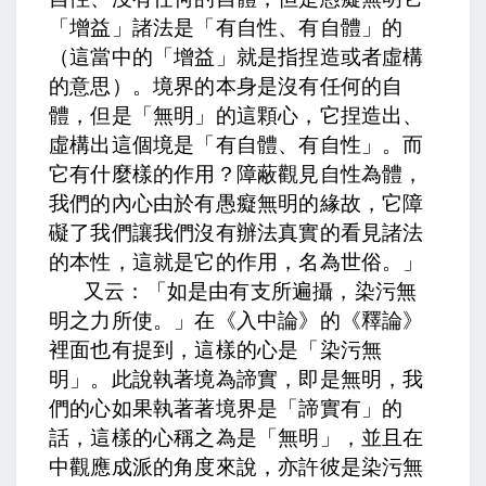
「增益」諸法是「有自性、有自體」的
（這當中的「增益」就是指捏造或者虛構
的意思）。境界的本身是沒有任何的自
體，但是「無明」的這顆心，它捏造出、
虛構出這個境是「有自體、有自性」。而
它有什麼樣的作用？
障蔽觀見自性為體，
我們的內心由於有愚癡無明的緣故，它障
礙了我們讓我們沒有辦法真實的看見諸法
的本性，這就是它的作用，
名為世俗。」
又云：「如是由有支所遍攝，染污無
明之力所使。」
在《入中論》的《釋論》
裡面也有提到，這樣的心是「染污無
明」。
此說執著境為諦實，即是無明，
我
們的心如果執著著境界是「諦實有」的
話，這樣的心稱之為是「無明」，並且在
中觀應成派的角度來說，
亦許彼是染污無