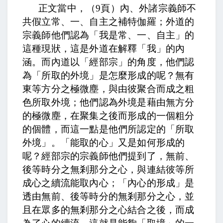
正文當中，（
9
頁）
內、外諸宗義師不
共假立常、一、自主之補特伽羅；
外道的
宗義師他們認為「我是常、一、自主」的
這種現狀，這是外道在解釋「我」的內
涵。而內道以「經部宗」的角度，他們認
為「所取的外境」是怎麼形成的呢？
無有
東等方分之極微塵，與由彼聚合而成之粗
色所取外境；
他們認為外境是藉由無方分
的極微塵，在聚集之後而形成的一個粗分
的個體，而這一點是他們所認定的「所取
外境」。「能取的心」又是如何形成的
呢？經部宗的宗義師他們提到了，
無前、
後等時分之無剎那分之心，與連結彼等所
成心之續流能取內心；「
內心的形成」是
透由無前、後等時分的無剎那分之心，並
且在眾多的無剎那分之心結合之後，而成