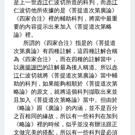
是上一世
赤江
仁波切所造的科判，而
赤江
仁波切他所依據的是《菩提道次第廣論》
《四家合注》裡的輔助科判，將當中最重
要的內容提示出來加入《菩提道次第略
論》裡。
所謂的《四家合注》指是的《菩提道
次第廣論》有四種註解，這四種註解合稱
為《四家合注》，而在四種的註解當中，
以
蔣揚謝巴
的註解最為後人稱道。所以
赤
江
仁波切就將《菩提道次第廣論》當中輔
助的科判，如果能夠相順於《菩提道次第
略論》的原文，就將這個科判擷取出來並
且加入《菩提道次第略論》當中。但由於
《略論》跟《廣論》的內涵，並不是百分
之百相同的緣故，所以有一些科判在加到
《略論》裡的時候，似乎並沒有辦法跟正
文做完美的搭配，所以有一些科判是必須