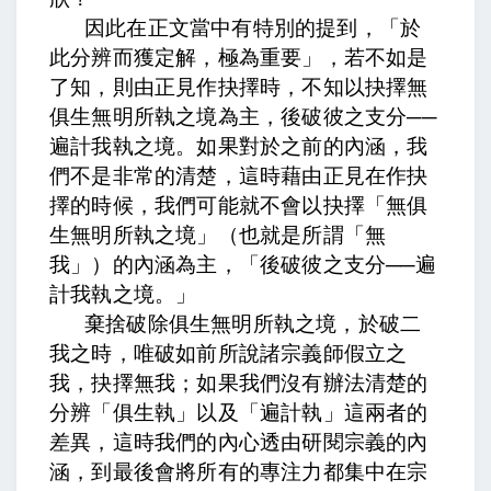
因此在正文當中有特別的提到，「於
此分辨而獲定解，極為重要」，
若不如是
了知，則由正見作抉擇時，不知以抉擇無
俱生無明所執之境為主，後破彼之支分──
遍計我執之境。
如果對於之前的內涵，我
們不是非常的清楚，這時藉由正見在作抉
擇的時候，我們可能就不會以抉擇「無俱
生無明所執之境」（也就是所謂「無
我」）的內涵為主，「後破彼之支分──遍
計我執之境。」
棄捨破除俱生無明所執之境，於破二
我之時，唯破如前所說諸宗義師假立之
我，抉擇無我；
如果我們沒有辦法清楚的
分辨「俱生執」以及「遍計執」這兩者的
差異，這時我們的內心透由研閱宗義的內
涵，到最後會將所有的專注力都集中在宗