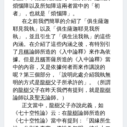
煩惱障以及所知障這兩者當中的「初
者」，也就是「煩惱障」。
在之前我們簡單的介紹了「俱生薩迦
耶見我執」以及「俱生薩迦耶見我所
執」，並且引生了「俱生法我執」的這些
內涵。在介紹了這些內涵之後，有特別引
了
月稱
論師所造的《入中論釋》來作為依
據。但是
月稱
菩薩所造的《入中論釋》當
中的內容，又是依據何者而來作講說的
呢？第三個部分，「說明此處介紹我執無
明的方式是
龍樹
父子所承許的」。（所謂
的
龍樹
父子在昨天我們有提到，就是
龍樹
論師以及
聖天
論師。）
正文當中，
龍樹
父子亦說此義，如
《七十空性論》云：
在
龍樹
論師所造的
《七十空性論》當中有提到：
「因緣所生