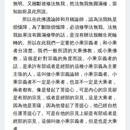
無明。又雖斷彼修法無我，然法無我無圓滿修，當
知如前及此所說。
所以在此佛護論師和月稱論師，認為法我執是
煩惱障，為了斷除煩惱障，必須修學法無我。法無
我如果沒有圓滿修學的話，是沒有辦法脫離生死輪
轉的。所以在此我們一定要把小乘宗義者，和小乘
者分清楚。我們一般所謂的大乘佛教，或小乘佛
教，這個是針對宗義的角度而說。小乘宗義者的
話，是承許有部或者是經部的這種小乘宗義為主要
主張的人，這叫做小乘宗義論師，小乘宗義者。小
乘宗義者不一定是小乘者，也並不一定是大乘者，
兩者都有。像是發起了菩提心，可是內心的宗見卻
是有部的宗見，或者是經部的宗見，這是大乘者，
因為他是菩薩，因為他發起了菩提心，他已經自然
任運菩提心了。可是在他的宗見上卻是有部或者是
經部的宗見，這個叫做小乘宗義者，但是也是大乘
者。