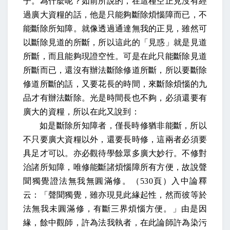
子。為什麼呢？如前所說的，在這種空正見沒有經
過廣大資糧的話，他是只能夠斷除煩惱障而已，不
能斷除所知障。就像透過通達無我的正見，雖然可
以斷除見道的所斷，所以這此的「見惑」就是見道
所斷，而且能夠現證空性。可是在此只能斷除見道
所斷而已，還沒有辦法斷除修道所斷，所以要斷除
修道所斷的話，又要花長的時間，來斷除煩惱的九
品才有辦法斷除。光是時間長也不夠，必須還要有
廣大的資糧，所以在此又說到：
如是斷除所知障者，僅長時修猶非能斷，所以
不只要廣大資糧以外，還要長時修，這兩者必須要
具足才可以。亦必觀待學餘眾多廣大妙行。不修對
治諸所知障，唯修能斷諸煩惱障所有方便，故說聲
聞獨覺證法無我無圓滿修。（
530
頁）入中論釋
云：「聲聞獨覺，雖亦現見此緣起性，然而彼等於
法無我未圓滿修，有斷三界煩惱方便。」由是因
緣，餘中觀師，許為法我執者，在此論師許為染污