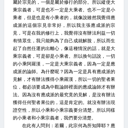
屬於宗見的，一個是屬於修行的部分。所以縱使大
乘宗義者，可是也不一定是大乘者。也不一定是小
乘者，但是也是有小乘者的，就像說雖然我覺得應
成派的這個宗見非常好，所以我主張應成派的宗
見，可是在我的修行上，我覺得沒有辦法利益一切
有情眾生，我只能夠為了自己成就解脫，所以而生
起了自然任運的出離心，像這種情況的話，就是大
乘宗義者，可是卻是小乘者。所以換句話說，一切
的小乘阿羅漢，一定是大乘宗義者，因為一定是應
成派的論師。為什麼呢？因為一定是具有應成派的
見解，才有辦法獲得小乘羅漢，所以一切的聖者果
位，都必須要成為中觀論師裡面的應成論師才有辦
法。因為沒有應成派的最究竟的見解，是沒有辦法
獲得任何聖者果位的，這是肯定的。就沒有辦法現
證空性，所以小乘和小乘宗義要分清楚。所以同樣
的小乘者和小乘宗義者，我們要分清楚。
在此有人問到：若爾，此宗何為所知障耶？應