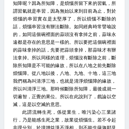
知障呢？因為所知障，是煩惱所留下來的習氣，所
謂習氣就是串習，因為無始以來到目前為止，對於
煩惱的串習實在是太堅厚了，所以煩惱不斷除的
話，煩惱串習沒有辦法斷除。如同經典時常譬喻說
的，如同這個碗裡面的蒜頭沒有拿掉之前，蒜味永
遠都是存在的意思是一樣的。所以要把這個碗裡面
的蒜味拿掉的話，先要把蒜頭拿掉，那蒜味才有辦
法拿掉。所以同樣的道理，煩惱沒有斷除之前，斷
除所知障是不可能的緣故，所以在八地之前先斷除
煩惱障。從八地以後，八地、九地、十地，這三地
我們稱為叫清淨三地，也就是清淨煩惱障的緣故，
所以叫清淨三地。那時候斷除所知障，最後成就一
切遍智，正覺的果位。所以在此說到了，戲論以空
滅，這是以空滅的意思。
此謂流轉生死，係從業生，唯污染心三業諸
行，乃是能感生死之業，故業從煩惱生。若不令起
非理分別，於境增益淨不淨相，則不能生薩迦耶見