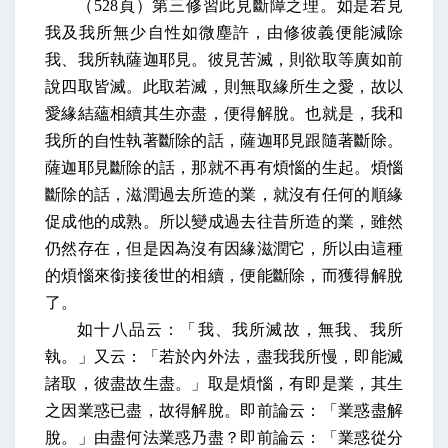
（
528
頁）第三修習此見斷障之理。如是若見
我及我所無少自性如微塵許，由修彼義便能減除
我、我所執薩迦耶見。彼見苦滅，則欲取等廣如前
說四取皆滅。此取若滅，則無取緣所生之愛，故以
愛緣結蘊相續其生亦盡，便得解脫。也就是，我和
我所的自性執著斷除的話，薩迦耶見跟隨著斷除。
薩迦耶見斷除的話，那就不再有煩惱的生起。煩惱
斷除的話，滋潤過去所造的業，就沒有任何的順緣
促成他的成熟。所以變成過去往昔所造的業，雖然
仍然存在，但是因為沒有因緣滋潤它，所以由這種
的煩惱來銜接後世的相續，便能斷除，而獲得解脫
了。
如十八品云：「我、我所滅故，無我、我所
執。」又云：「若於內外法，盡我我所慢，即能滅
諸取，彼盡故生盡。」取是煩惱，有即是業，其生
之因業惑已盡，故得解脫。即前論云：「業惑盡解
脫。」由盡何法業惑乃盡？即前論云：「業惑從分