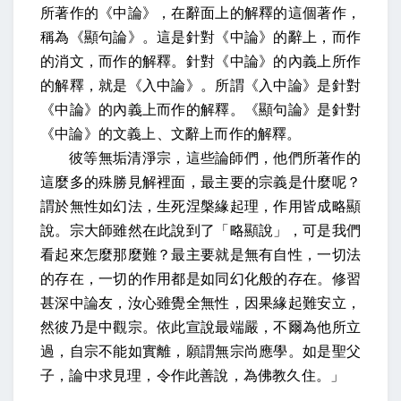
所著作的《中論》，在辭面上的解釋的這個著作，
稱為《顯句論》。這是針對《中論》的辭上，而作
的消文，而作的解釋。針對《中論》的內義上所作
的解釋，就是《入中論》。所謂《入中論》是針對
《中論》的內義上而作的解釋。《顯句論》是針對
《中論》的文義上、文辭上而作的解釋。
彼等無垢清淨宗，這些論師們，他們所著作的
這麼多的殊勝見解裡面，最主要的宗義是什麼呢？
謂於無性如幻法，生死涅槃緣起理，作用皆成略顯
說。宗大師雖然在此說到了「略顯說」，可是我們
看起來怎麼那麼難？最主要就是無有自性，一切法
的存在，一切的作用都是如同幻化般的存在。修習
甚深中論友，汝心雖覺全無性，因果緣起難安立，
然彼乃是中觀宗。依此宣說最端嚴，不爾為他所立
過，自宗不能如實離，願謂無宗尚應學。如是聖父
子，論中求見理，令作此善說，為佛教久住。」