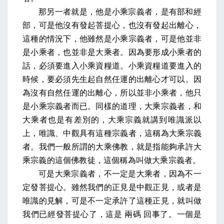
那另一者就是，他是小乘宗義者，是有部和經
部，可是他沒有發起菩提心，也沒有發起出離心，
這種的情況下，他雖然是小乘宗義者，可是他並非
是小乘者，也並非是大乘者。因為要形成小乘者的
話，必須要進入小乘資糧道。小乘資糧道要進入的
時候，要必
須
先生起自然任運的出離心才可以。因
為沒有自然任運的出離心，所以並非小乘者，他只
是小乘宗義者而已。同樣的道理，大乘宗義者，和
大乘者也是有差別的，大乘宗義就講到唯識派以
上，唯識、中觀具有這種宗義者，這稱為大乘宗義
者。我們一般所謂的大乘佛教，就是指能夠承許大
乘宗義的這個佛教徒，這個稱為叫做大乘宗義者。
可是大乘宗義者，不一定是大乘者，因為不一
定發菩提心。雖然我們的正見是中觀正見，或者是
唯識的見解，可是不一定承許了這種正見，就叫做
我們已經發菩提心了，這是
兩碼
回事了。一個是