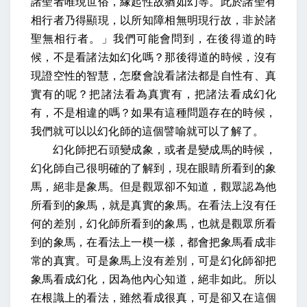
諸聖者唯現世俗，緣起性故猶如幻等。此於諸聖有
相行者乃得顯現，以所知障相無明現行故，非於諸
聖無相行者。」我們可能會問到，在後得道的時
候，不是看諸法如幻化嗎？那後得道的時候，沒有
現證空性的智慧，怎麼會說看諸法都是自性有、真
實有的呢？把諸法看為真實有，把諸法看成幻化
有，不是相違的嗎？如果有這種問題存在的時候，
我們就可以以幻化師的這個譬喻就可以了解了。
幻化師把石頭變成象，或者是變成馬的時候，
幻化師自己很明確的了解到，現在眼睛所看到的象
馬，絕非是象馬。但是觀眾卻不知道，觀眾認為他
所看到的象馬，就是真實的象馬。在看法上沒有任
何的差別，幻化師所看到的象馬，也就是觀眾所看
到的象馬，在看法上一模一樣，都會把象馬看成非
常的真實。可是象馬上沒有差別，可是幻化師卻把
象馬看成幻化，因為他內心知道，絕非如此。所以
在根識上的看法，雖然看成很真，可是卻又在這個