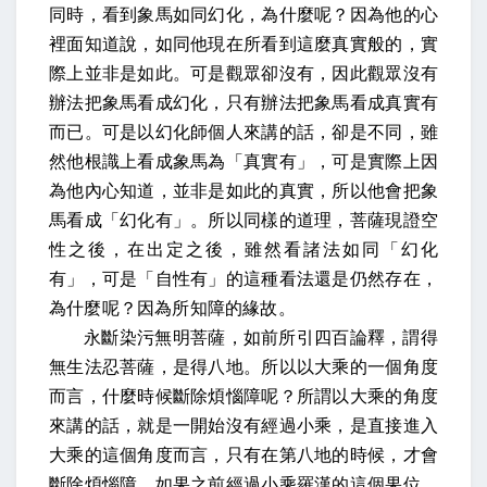
同時，看到象馬如同幻化，為什麼呢？因為他的心
裡面知道說，如同他現在所看到這麼真實般的，實
際上並非是如此。可是觀眾卻沒有，因此觀眾沒有
辦法把象馬看成幻化，只有辦法把象馬看成真實有
而已。可是以幻化師個人來講的話，卻是不同，雖
然他根識上看成象馬為「真實有」，可是實際上因
為他內心知道，並非是如此的真實，所以他會把象
馬看成「幻化有」。所以同樣的道理，菩薩現證空
性之後，在出定之後，雖然看諸法如同「幻化
有」，可是「自性有」的這種看法還是仍然存在，
為什麼呢？因為所知障的緣故。
永斷染污無明菩薩，如前所引四百論釋，謂得
無生法忍菩薩，是得八地。所以以大乘的一個角度
而言，什麼時候斷除煩惱障呢？所謂以大乘的角度
來講的話，就是一開始沒有經過小乘，是直接進入
大乘的這個角度而言，只有在第八地的時候，才會
斷除煩惱障。如果之前經過小乘羅漢的這個果位，