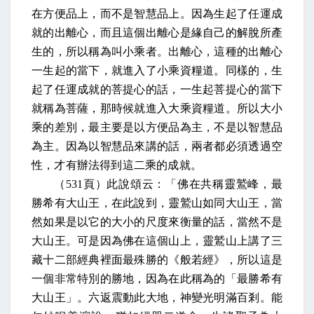
在方便品上，而不是智慧品上。因為生起了任運成
就的出離心，而且這個出離心是緣自己的解脫所產
生的，所以稱為叫小乘者。出離心，這種的出離心
一生起的當下，就進入了小乘資糧道。同樣的，生
起了任運成就的菩提心的話，一生起菩提心的當下
就稱為菩薩，那時候就進入大乘資糧道。所以大小
乘的差別，最主要是以方便品為主，不是以智慧品
為主。因為以智慧品來講的話，兩者都必須透過空
性，才有辦法得到這二乘的成就。
（
531
頁）此說頌云：「佛在共稱靈鷲峰，最
勝希有大山王，在此說到，靈鷲山如同大山王，當
然如果是以它的大小的尺度來衡量的話，當然不是
大山王。可是因為佛在這個山上，靈鷲山上講了三
藏十二部經典裡面最殊勝的《般若經》，所以這是
一個非常特別的勝地，因為在此稱為的「最勝希有
大山王」。六返震動此大地，神變光明滿百剎。能