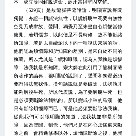
本，成立等同解脫道命，於此當得堅固空解。
（
529
頁）是故龍猛菩薩諸論，明顯宣說聲聞
獨覺，亦證一切諸法無性，以說解脫生死要由無性
空見乃成辦故。聲聞、獨覺乃至未盡自心煩惱當修
彼見。若煩惱盡，以此便足不長時修，故不能斷諸
所知障。若是以自續派以下的一種說法來講的話，
他們認為煩惱障和所知障的差別，是來自於不同的
執著。所以尤其是自續和唯識，認為人我執是煩惱
障，法我執是所知障。宗大師在此引用了龍樹菩薩
所著作的論典，很明顯的說到了，聲聞和獨覺必須
要證得法無我性。換句話說就是要破除，法我執才
能夠解脫生死。所以代表說，為了要解脫生死，也
是必須要斷除法我執的。所以變成小乘的羅漢，他
只有斷除煩惱障而已，可是他必須要斷除法我執。
從此我們可以很明顯的知道，法我執並非是所知
障，因為聲聞、獨覺，他們只是在內心煩惱還未斷
除之前，會精進修學以外，煩惱障斷除之後，他就