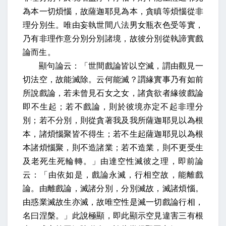
為本一切煩惱，故薩迦耶見為本，貪瞋等煩惱從非
理分別生。唯由妄執世間八法男女瓶衣色受等實，
乃有非理作意分別分別諸境，故彼分別從執諦實戲
論而生。
顯句論云：「世間戲論皆以空滅，謂由觀見一
切法空，故能滅除。云何能滅？謂緣實事乃有如前
所說戲論，若未曾見石女之女，諸貪欲者緣彼戲論
即不生起；若不戲論，則於彼境亦定不起非理分
別；若不分別，則從貪著我及我所薩迦耶見以為根
本，諸煩惱聚皆不得生；若不生起薩迦耶見以為根
本諸煩惱聚，則不造諸業；若不造業，則不更受生
及老死生死輪轉。」由達空性滅彼之理，即前論
云：「由依如是，戲論永滅，行相空故，能離戲
論。由離戲論，滅諸分別，分別滅故，滅諸煩惱。
由惑業滅故生亦滅，故唯空性是滅一切戲論行相，
名曰涅槃。」此說極顯，即此顯示空見違害三有根