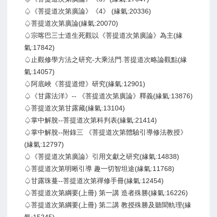
♤《菩提道次第廣論》《4》 (緣氣:20336)
♤菩提道次第廣論(緣氣:20070)
♤宗喀巴三士道生死觀以《菩提道次第廣論》為主(緣
氣:17842)
♤止觀修學方法之研究-大乘法門.菩提道次略論觀點(緣
氣:14057)
♤阿底峽《菩提道燈》研究(緣氣:12901)
♤《甘露法洋》-- 《菩提道次第廣論》釋義(緣氣:13876)
♤菩提道次第甘露藏(緣氣:13104)
♤掌中解脫--菩提道次第科判表(緣氣:21414)
♤掌中解脫--附錄三 《菩提道次第體驗引導修法教授》
(緣氣:12797)
♤《菩提道次第廣論》引用文獻之研究(緣氣:14838)
♤菩提道次第明晰引導 趣一切智坦途(緣氣:11768)
♤甘露珠蔓--菩提道次第禪修手冊(緣氣:12454)
♤菩提道次第綱要(上冊) 第一講 造者殊勝(緣氣:16226)
♤菩提道次第綱要(上冊) 第二講 教授殊勝及聽聞軌理(緣