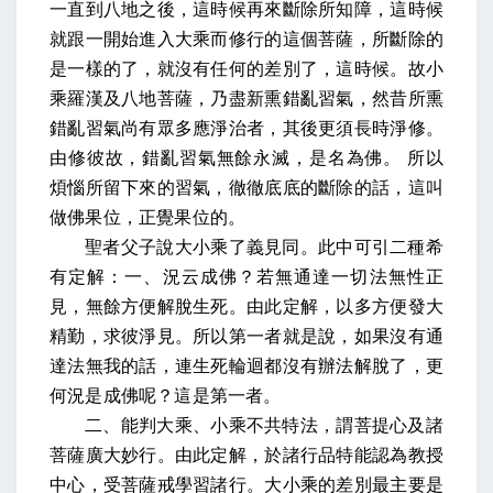
一直到八地之後，這時候再來斷除所知障，這時候
就跟一開始進入大乘而修行的這個菩薩，所斷除的
是一樣的了，就沒有任何的差別了，這時候。故小
乘羅漢及八地菩薩，乃盡新熏錯亂習氣，然昔所熏
錯亂習氣尚有眾多應淨治者，其後更須長時淨修。
由修彼故，錯亂習氣無餘永滅，是名為佛。
所以
煩惱所留下來的習氣，徹徹底底的斷除的話，這叫
做佛果位，正覺果位的。
聖者父子說大小乘了義見同。此中可引二種希
有定解：一、況云成佛？若無通達一切法無性正
見，無餘方便解脫生死。由此定解，以多方便發大
精勤，求彼淨見。所以第一者就是說，如果沒有通
達法無我的話，連生死輪迴都沒有辦法解脫了，更
何況是成佛呢？這是第一者。
二、能判大乘、小乘不共特法，謂菩提心及諸
菩薩廣大妙行。由此定解，於諸行品特
能認為
教授
中心，受菩薩戒學習諸行。大小乘的差別最主要是