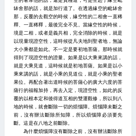
空的奢摩他的話，還是資糧道，可是生起了緣空毗
缽舍那的話，就是加行道了。在透過緣空的毗缽舍
那，反覆的去觀空的時候，緣空性的二相會一直稀
釋、一直稀釋，最後完全不見。當緣空性的時候，
境是二相，或者是義共相，完全消除的時候，就是
以現量現證空性，這時候從凡夫地到聖者地，無論
大小乘都是如此。不一定是要初地菩薩。那時候就
得到了現證空性的證量。如果是以大乘來講的話，
就是大乘見道，這時候就是初地菩薩。如果是以小
乘來講的話，就是小乘的見道位，就是小乘的聖者
果位。再配合著出道時候的菩薩心的廣大六度的菩
薩行的福報加持，再去入定，現證空性，如此的反
覆的以根本定和後得道互相的雙運觀修，所以到八
地的時候，就會斷除一切的煩惱障。煩惱障未斷之
前，沒有辦法斷除所知障，所以煩惱障必須要先
斷。這是在八地之前斷除。
為什麼煩惱障沒有斷除之前，沒有辦法斷除所