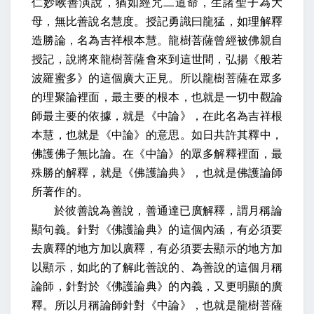
仁妙喉善演說，猶如經咒二道命，生諸聖子為大
母，無比善說名慧度。授記勇識曰龍猛，如理解釋
造勝論，名為吉祥根本慧。龍樹菩薩曾經被佛親自
授記，說將來龍樹菩薩會來到這世間，弘揚《般若
波羅蜜多》的這個廣大正見。所以龍樹菩薩在眾多
的理聚論裡面，最主要的根本，也就是一切中觀論
師最主要的依據，就是《中論》，在此名為吉祥根
本慧，也就是《中論》的意思。如日共許其釋中，
佛護佛子無比論。在《中論》的眾多解釋裡面，最
殊勝的解釋，就是《佛護論典》，也就是佛護論師
所著作的。
於彼善說為善說，善通達已廣解釋，謂月稱論
顯句義。針對《佛護論典》的這個內涵，有必須要
去廣釋的地方加以廣釋，有必須要去顯示的地方加
以顯示，如此的了解此善說的、為善說的這個月稱
論師，針對於《佛護論典》的內義，又更明顯的廣
釋。所以月稱論師針對《中論》，也就是龍樹菩薩