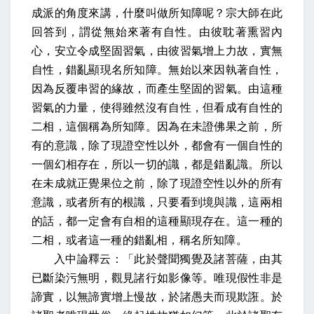
成派的角度來講，什麼叫做所知障呢？宗大師在此
回答到，謂從無始來著有自性。由彼耽著熏習內
心，安立令成堅固習氣，由彼習氣增上力故，實無
自性，錯亂顯現名所知障。無始以來因執著自性，
因為反覆串習的緣故，而產生堅固的習氣。由這種
習氣的力量，使得雖然沒有自性，但看成有自性的
二相，這個稱為所知障。因為在未證佛果之前，所
有的意識，除了現證空性以外，都會有一個自性的
一個幻相存在，所以一切的識，都是錯亂識。所以
在未成就正覺果位之前，除了現證空性以外的所有
意識，或者所有的根識，只要看到境與識，這兩相
的話，都一定會有自相的這種顯現存在。這一種的
二相，或者這一種的錯亂相，稱名所知障。
入中論釋云：「此於聲聞獨覺及諸菩薩，由其
已斷染污無明，觀見諸行如影像等。唯現假性非是
諦實，以無諦實增上慢故，於諸愚夫而現欺誑。於