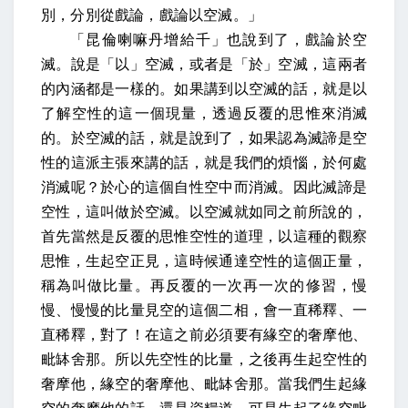
別，分別從戲論，戲論以空滅。」
「昆倫喇嘛丹增給千」也說到了，戲論於空
滅。說是「以」空滅，或者是「於」空滅，這兩者
的內涵都是一樣的。如果講到以空滅的話，就是以
了解空性的這一個現量，透過反覆的思惟來消滅
的。於空滅的話，就是說到了，如果認為滅諦是空
性的這派主張來講的話，就是我們的煩惱，於何處
消滅呢？於心的這個自性空中而消滅。因此滅諦是
空性，這叫做於空滅。以空滅就如同之前所說的，
首先當然是反覆的思惟空性的道理，以這種的觀察
思惟，生起空正見，這時候通達空性的這個正量，
稱為叫做比量。再反覆的一次再一次的修習，慢
慢、慢慢的比量見空的這個二相，會一直稀釋、一
直稀釋，對了！在這之前必須要有緣空的奢摩他、
毗缽舍那。所以先空性的比量，之後再生起空性的
奢摩他，緣空的奢摩他、毗缽舍那。當我們生起緣