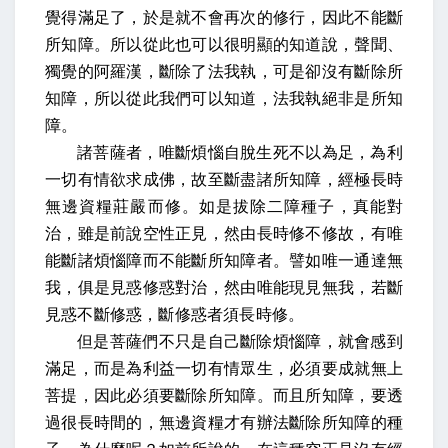
覺得滿足了，於是就不會再次的修行，因此不能斷
所知障。所以從此也可以很明顯的知道說，聲聞、
獨覺的阿羅漢，斷除了法我執，可是卻沒有斷除所
知障，所以從此我們可以知道，法我執絕非是所知
障。
諸菩薩者，唯斷煩惱自脫生死不以為足，為利
一切有情欲求成佛，故至斷盡諸所知障，經極長時
無邊資糧莊嚴而修。如是拔除二障種子，真能對
治，雖是前說空性正見，然由長時修不修故，有唯
能斷諸煩惱障而不能斷所知障者。譬如唯一通達無
我，俱是見惑修惑對治，然由唯能現見無我，若斷
見惑不斷修惑，斷修惑者須長時修。
但是菩薩們不只是自己斷除煩惱障，就會感到
滿足，而是為利益一切有情眾生，必須要成就無上
菩提，因此必須要斷除所知障。而且所知障，要透
過很長時間的，無邊資糧才有辦法斷除所知障的種