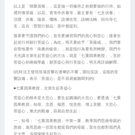
以上是「積聚資糧」，這是做一切修持之前都要做的行持。如
禮拜佛菩薩，以花、香等作供養等，最主要有「七支供養」：
頂禮、供養、隨喜、懺悔、請佛住世、請轉法轉、回向等七
支，這在〈普賢行願品〉當中都提到。
接著要守護我們的心，首先要練習我們的慈心和悲心，接著生
起並行持願行菩提心，為此，明天要給予「菩薩戒」。我們要
在聖地要作「殊勝的皈依」，就是指行為要有所轉變。我們今
天先講次第生起菩提心的方法，就是「七重因果教授」，至於
菩提心的兩個學處：願菩提心與行菩提心，明天再詳細解釋。
(此時法王發現現場音響右邊喇叭不響，開玩笑說，這樣的音
響設備，表示「菩提心」是不容易被聽聞到的)
■七重因果教授，次第生起菩提心
菩提心的根本是大悲心，要生起圓滿的大悲心，要透過「七重
因果教授」知母、念恩、報恩、悅意慈、增上意樂、大悲心、
菩提心，漸次的觀修，容易自然生起：
一，知母：「七重因果教授」中第一重，教導我們思維母親的
恩德，進而思維一切眾生都當我們的母親，眾生也都對我們具
足大恩，這樣慢慢生起悲心。