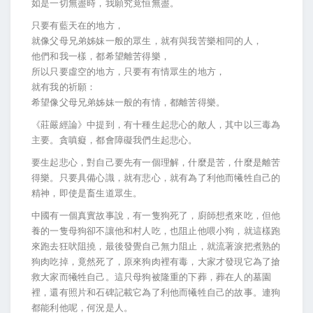
如是一切無盡時，我願究竟恒無盡。
只要有藍天在的地方，
就像父母兄弟姊妹一般的眾生，就有與我苦樂相同的人，
他們和我一樣，都希望離苦得樂，
所以只要虛空的地方，只要有有情眾生的地方，
就有我的祈願：
希望像父母兄弟姊妹一般的有情，都離苦得樂。
《莊嚴經論》中提到，有十種生起悲心的敵人，其中以三毒為
主要。貪嗔癡，都會障礙我們生起悲心。
要生起悲心，對自己要先有一個理解，什麼是苦，什麼是離苦
得樂。只要具備心識，就有悲心，就有為了利他而犧牲自己的
精神，即使是畜生道眾生。
中國有一個真實故事說，有一隻狗死了，廚師想煮來吃，但他
養的一隻母狗卻不讓他和村人吃，也阻止他喂小狗，就這樣跑
來跑去狂吠阻撓，最後發覺自己無力阻止，就流著淚把煮熟的
狗肉吃掉，竟然死了，原來狗肉裡有毒，大家才發現它為了搶
救大家而犧牲自己。這只母狗被隆重的下葬，葬在人的墓園
裡，還有照片和石碑記載它為了利他而犧牲自己的故事。連狗
都能利他呢，何況是人。