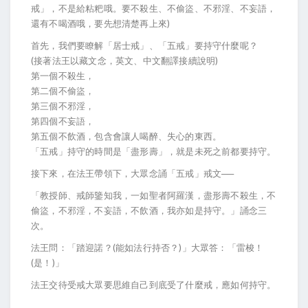
戒」，不是給粘粑哦。要不殺生、不偷盜、不邪淫、不妄語，
還有不喝酒哦，要先想清楚再上來)
首先，我們要瞭解「居士戒」、「五戒」要持守什麼呢？
(接著法王以藏文念，英文、中文翻譯接續說明)
第一個不殺生，
第二個不偷盜，
第三個不邪淫，
第四個不妄語，
第五個不飲酒，包含會讓人喝醉、失心的東西。
「五戒」持守的時間是「盡形壽」，就是未死之前都要持守。
接下來，在法王帶領下，大眾念誦「五戒」戒文──
「教授師、戒師鑒知我，一如聖者阿羅漢，盡形壽不殺生，不
偷盜，不邪淫，不妄語，不飲酒，我亦如是持守。」誦念三
次。
法王問：「踏迎諾？(能如法行持否？)」大眾答：「雷梭！
(是！)」
法王交待受戒大眾要思維自己到底受了什麼戒，應如何持守。