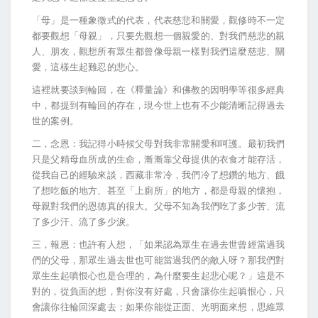
「母」是一種象徵式的代表，代表慈悲和關愛，觀修時不一定
都要觀想「母親」，只要先觀想一個親愛的、對我們慈悲的親
人、朋友，觀想所有眾生都曾像母親一樣對我們這麼慈悲、關
愛，這樣生起難忍的悲心。
這裡就要談到輪回，在《釋量論》和佛教的因明學等很多經典
中，都提到有輪回的存在，現今世上也有不少能清晰記得過去
世的案例。
二，念恩：我記得小時候父母對我非常關愛和呵護。最初我們
只是父精母血所成的生命，漸漸靠父母提供的衣食才能存活，
從我自己的經驗來談，西藏非常冷，我們冷了想鑽的地方、餓
了想吃飯的地方、甚至「上廁所」的地方，都是母親的懷抱，
母親對我們的恩德真的很大。父母不知為我們吃了多少苦、流
了多少汗、流了多少淚。
三，報恩：也許有人想，「如果認為眾生在過去世曾經當過我
們的父母，那眾生過去世也可能當過我們的敵人呀？那我們對
眾生生起嗔恨心也是合理的，為什麼要生起悲心呢？」這是不
對的，從負面的想，對你沒有好處，只會讓你生起嗔恨心，只
會讓你往輪回深處去；如果你能從正面、光明面來想，思維眾