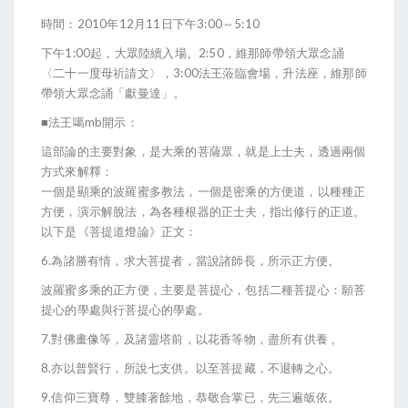
時間：2010年12月11日下午3:00～5:10
下午1:00起，大眾陸續入場。2:50，維那師帶領大眾念誦
〈二十一度母祈請文〉，3:00法王蒞臨會場，升法座，維那師
帶領大眾念誦「獻曼達」。
■法王噶mb開示：
這部論的主要對象，是大乘的菩薩眾，就是上士夫，透過兩個
方式來解釋：
一個是顯乘的波羅蜜多教法，一個是密乘的方便道，以種種正
方便，演示解脫法，為各種根器的正士夫，指出修行的正道。
以下是《菩提道燈論》正文：
6.為諸勝有情，求大菩提者，當說諸師長，所示正方便。
波羅蜜多乘的正方便，主要是菩提心，包括二種菩提心：願菩
提心的學處與行菩提心的學處。
7.對佛畫像等，及諸靈塔前，以花香等物，盡所有供養 。
8.亦以普賢行，所說七支供。以至菩提藏，不退轉之心。
9.信仰三寶尊，雙膝著餘地，恭敬合掌已，先三遍皈依。