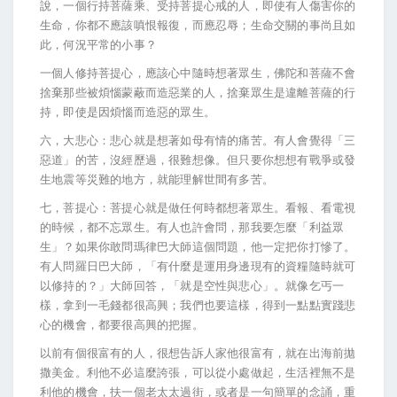
說，一個行持菩薩乘、受持菩提心戒的人，即使有人傷害你的
生命，你都不應該嗔恨報復，而應忍辱；生命交關的事尚且如
此，何況平常的小事？
一個人修持菩提心，應該心中隨時想著眾生，佛陀和菩薩不會
捨棄那些被煩惱蒙蔽而造惡業的人，捨棄眾生是違離菩薩的行
持，即使是因煩惱而造惡的眾生。
六，大悲心：悲心就是想著如母有情的痛苦。有人會覺得「三
惡道」的苦，沒經歷過，很難想像。但只要你想想有戰爭或發
生地震等災難的地方，就能理解世間有多苦。
七，菩提心：菩提心就是做任何時都想著眾生。看報、看電視
的時候，都不忘眾生。有人也許會問，那我要怎麼「利益眾
生」？如果你敢問瑪律巴大師這個問題，他一定把你打慘了。
有人問羅日巴大師，「有什麼是運用身邊現有的資糧隨時就可
以修持的？」大師回答，「就是空性與悲心」。就像乞丐一
樣，拿到一毛錢都很高興；我們也要這樣，得到一點點實踐悲
心的機會，都要很高興的把握。
以前有個很富有的人，很想告訴人家他很富有，就在出海前拋
撒美金。利他不必這麼誇張，可以從小處做起，生活裡無不是
利他的機會，扶一個老太太過街，或者是一句簡單的念誦，重