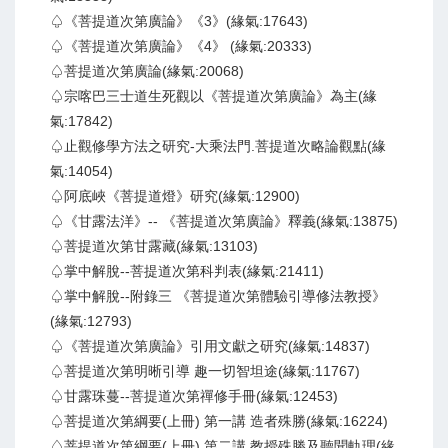
♤《菩提道次第廣論》《3》(緣氣:17643)
♤《菩提道次第廣論》《4》 (緣氣:20333)
♤菩提道次第廣論(緣氣:20068)
♤宗喀巴三士道生死觀以《菩提道次第廣論》為主(緣
氣:17842)
♤止觀修學方法之研究-大乘法門.菩提道次略論觀點(緣
氣:14054)
♤阿底峽《菩提道燈》研究(緣氣:12900)
♤《甘露法洋》-- 《菩提道次第廣論》釋義(緣氣:13875)
♤菩提道次第甘露藏(緣氣:13103)
♤掌中解脫--菩提道次第科判表(緣氣:21411)
♤掌中解脫--附錄三 《菩提道次第體驗引導修法教授》
(緣氣:12793)
♤《菩提道次第廣論》引用文獻之研究(緣氣:14837)
♤菩提道次第明晰引導 趣一切智坦途(緣氣:11767)
♤甘露珠蔓--菩提道次第禪修手冊(緣氣:12453)
♤菩提道次第綱要(上冊) 第一講 造者殊勝(緣氣:16224)
♤菩提道次第綱要(上冊) 第二講 教授殊勝及聽聞軌理(緣