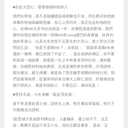
■生起大悲心，發願做個利他的人
我們在聖地，是不是能繼續這樣相聚也不知，所以要好好把握
殊勝的時地因緣聞思修，在心上用功夫，真正生起利他的悲
心。在噶mb九百年紀念的這一年，在佛陀成道的聖地，我們
要特別憶念佛陀和第一世噶mb杜song虔巴終身實修、終身利
他的菩提心，以及生生世世不忘眾生的大悲心。第八世法王曾
問自己說：「你是不是噶mb？」自答說：「我就算是噶mb身
邊的一條狗，都已經很了不起了。」過去祖師的傳記，你不要
把當成一個故事，那都是一生之中有著清淨的行持，遇到艱
困，仍能堅持利他的典型。尤其是佛陀來到世間，示現證悟，
開示佛法，建立僧團，都是為了眾生離苦得樂的利他行持。我
們這個場地裡，從最前排的各位偉大上師仁波切，到最後排負
責打掃的人，都是利他的人。不要忘記，連你也是！
■受持五戒，今生舍離「殺盜淫妄酒」
接下來是要給居士戒，請依次上來。明天要給菩薩戒，明天下
午圓滿這次課程。
(欲受戒大眾成群列隊走出，人數極多，臺上站不下。法王
說：剛剛不是說只有五十位，現在怎麼這麼多， 是給「五