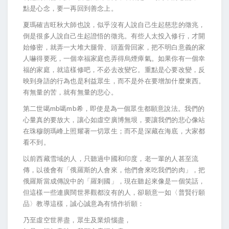
點是心念，要一再回到善念上。
夏瑪確吉旺秋大師也說，似乎沒有人說自己生起慈悲的徵兆，
倒是很多人說自己生起證悟的徵兆。有些人太投入修行，才開
始修密，就弄一大堆大腿骨、頭蓋骨回家，把不明白意義的家
人嚇得要死，一個幸福家庭也弄得烏煙瘴氣。如果你有一個幸
福的家庭，就這樣修吧，不必去改變它。重點是心要改變，反
映到身語的行為也是利益眾生，而不是外在要增加什麼東西。
有無量的苦，就有無量的悲心。
第二世噶mb噶mb希，即使是為一個眾生都願意說法。我們的
心量真的要放大，讓心如虛空廣博無垠，要讓我們的悲心像站
在珠穆朗瑪峰上照耀著一切眾生；而不是深藏在海底，大家都
看不到。
以前西藏雪域的人，只聽過中國和印度，老一輩的人甚至流
傳，以後會有「俄羅斯的人會來，他們會來吃我們的肉」，把
俄羅斯當成傳說中的「羅剎國」，現在聽起來像是一個笑話，
但這樣一些連廣闊世界觀都沒有的人，卻願意一如〈普賢行願
品〉教導這樣，誠心誠意為有情作祈願：
乃至虛空世界盡，眾生及業煩惱盡，