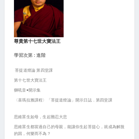
尊貴第十七世大寶法王
學習次第 : 進階
菩提道燈論 第四堂課
第十七世大寶法王
獅吼音•開示集
〈喜瑪拉雅課程〉「菩提道燈論」開示日誌．第四堂課
思維眾生如母，生起難忍大悲
思維眾生都當過自己的母親，能讓你生起菩提心，就成為解脫
的因，何樂而不為？