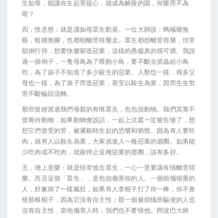
生如母，能讓你生起菩提心，就成為解脫的因，何樂而不為
呢？
四，悅意慈：就是讓如母眾生歡喜。一位大師說：螞蟻雖無
眼，蛆雖無腳，也都朝離苦得樂走。眾生都想離苦得樂，但常
顛倒行持，想要快樂卻造惡業，這樣的愚癡真的很可憐。我說
過一個例子，一隻母鳥為了喂飽小鳥，要不斷去抓蟲給小鳥
吃，為了孩子不知造了多少殺生的惡業。人類也一樣，很多父
母也一樣，為了孩子而造惡業，甚至以殺生為業，因而生生世
世不斷輪回流轉。
那些曾經當過我們母親的有情眾生，也包括動物。我們其實不
曾善待動物，如果動物會說話，一起上法庭一定被告慘了，想
想它們曾受的苦，被屠殺時生起的恐懼和嗔恨。因為有人要吃
肉，就有人以殺生為業，大家就進入一種惡業的迴圈。如果能
少吃肉或不吃肉，就能停止這種惡業的迴圈，該有多好。
五，增上意樂：就是恒常憶念眾生，一心一意要讓有情離苦得
樂。而且這個「眾生」，是包括傷害你的人。一個煩惱很重的
人，好象病了一樣瘋狂，如果有人拿棍子打了你一棒，你不會
怪那根棍子，因為它沒有自主性；那一個被煩惱所驅使的人也
沒有自主性，當他傷害人時，我們也不要怪他。岡波巴大師