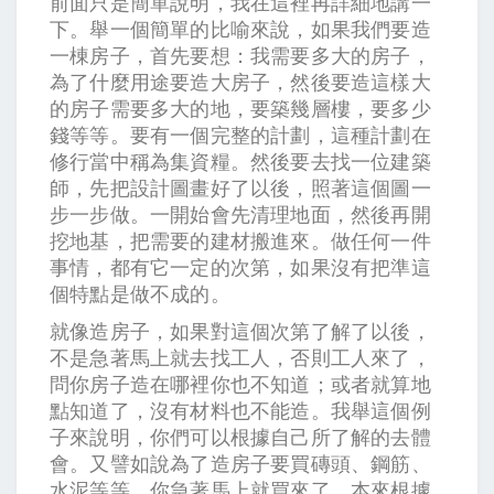
前面只是簡單說明，我在這裡再詳細地講一
下。舉一個簡單的比喻來說，如果我們要造
一棟房子，首先要想：我需要多大的房子，
為了什麼用途要造大房子，然後要造這樣大
的房子需要多大的地，要築幾層樓，要多少
錢等等。要有一個完整的計劃，這種計劃在
修行當中稱為集資糧。然後要去找一位建築
師，先把設計圖畫好了以後，照著這個圖一
步一步做。一開始會先清理地面，然後再開
挖地基，把需要的建材搬進來。做任何一件
事情，都有它一定的次第，如果沒有把準這
個特點是做不成的。
就像造房子，如果對這個次第了解了以後，
不是急著馬上就去找工人，否則工人來了，
問你房子造在哪裡你也不知道；或者就算地
點知道了，沒有材料也不能造。我舉這個例
子來說明，你們可以根據自己所了解的去體
會。又譬如說為了造房子要買磚頭、鋼筋、
水泥等等，你急著馬上就買來了，本來根據