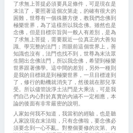
了求無上菩提必須要具足條件，可是現在是
末法了，要照著這個次第走，的確有很大的
困難，世尊有一個殊勝方便，教我們念佛到
極樂世界，為了這樣所以我念佛。雖然也是
念佛，但是目標宗旨與一般人有差別，是為
了求無上菩提，需要親近一位真正的大善知
識、學完整的法門；而眼前這個世界上，善
知識也沒有，法門也找不到，世尊為末法眾
生開出念佛法門，所以我念佛，希望到極樂
世界跟著佛學。這中間的差別，另外一種則
是我的目標就是到極樂世界，一旦目標達到
了，修行的動機就消失了，然後就在那兒享
受。所以儘管說淨土法門是大乘法，可是我
們自己內心對於真實的內涵不一定相應，本
論的後面有非常嚴密的說明。
人家如何我不知道，我當初的經驗，也是聽
人家說現在末法啦，只有念佛啦，要念佛必
須要念到一心不亂。對整個要修的次第、內