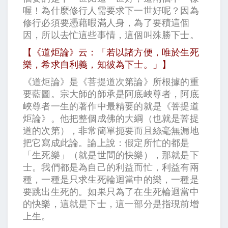
喔！為什麼修行人需要求下一世好呢？因為
修行必須要憑藉暇滿人身，為了要積這個
因，所以去忙這些事情，這個叫殊勝下士。
【《道炬論》云：「若以諸方便，唯於生死
樂，希求自利義，知彼為下士。」】
《道炬論》是《菩提道次第論》所根據的重
要藍圖。宗大師的師承是阿底峽尊者，阿底
峽尊者一生的著作中最精要的就是《菩提道
炬論》。他把整個成佛的大綱（也就是菩提
道的次第），非常簡單扼要而且絲毫無漏地
把它寫成此論。論上說：假定所忙的都是
「生死樂」（就是世間的快樂），那就是下
士。我們都是為自己的利益而忙，利益有兩
種，一種是只求生死輪迴當中的樂，一種是
要跳出生死的。如果只為了在生死輪迴當中
的快樂，這就是下士，這一部分是指現前增
上生。