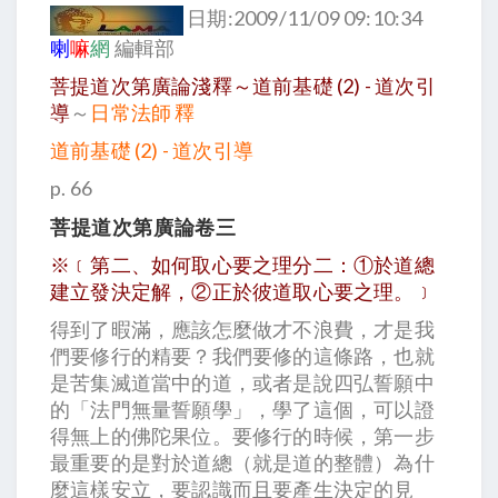
日期:2009/11/09 09:10:34
喇
嘛
網
編輯部
菩提道次第廣論淺釋～道前基礎
(2) - 道次引
導
～
日常法師 釋
道前基礎 (2) - 道次引導
p. 66
菩提道次第廣論卷三
※﹝第二、如何取心要之理分二：①於道總
建立發決定解，②正於彼道取心要之理。﹞
得到了暇滿，應該怎麼做才不浪費，才是我
們要修行的精要？我們要修的這條路，也就
是苦集滅道當中的道，或者是說四弘誓願中
的「法門無量誓願學」，學了這個，可以證
得無上的佛陀果位。要修行的時候，第一步
最重要的是對於道總（就是道的整體）為什
麼這樣安立，要認識而且要產生決定的見