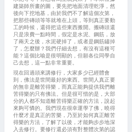
建築師所畫的圖，要先把地面清理乾淨，然
後向下挖地基，由於我們不了解這個次第，
把那些磚頭等等就堆在上頭，等到真正要動
工的時候，還得把這些東西搬開。搬磚頭還
只是浪費一點時間，假定是水泥、鋼筋，放
了兩天之後，水泥硬掉了，或者是鋼筋鏽掉
了，怎麼辦？我們仔細去想，有沒有這種可
能？這個比喻是很明顯的，但願各位同學自
己去想，這一點非常重要。
現在回過頭來講修行，大家多少已經體會
到，佛法是世間最好的東西。世間人真正要
的無非是離苦得樂，而真正能夠提供我們離
苦得樂的只有佛法。但是很可惜的是，大部
分的人都不知道離苦得樂正確的方法，說起
來夠可憐的。我們現在很幸運學了佛，曉得
什麼才是真正的苦樂，乃至於如何真正離苦
得樂的方法，了解了以後，才能夠步步地深
入去修行。要修行還必須有對整體次第的認