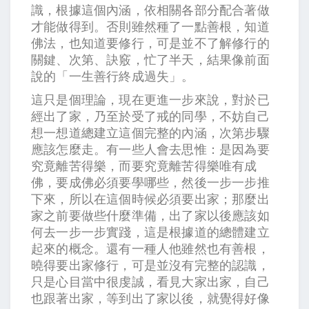
識，根據這個內涵，依相關各部分配合著做
才能做得到。否則雖然種了一點善根，知道
佛法，也知道要修行，可是並不了解修行的
關鍵、次第、訣竅，忙了半天，結果像前面
說的「一生善行終成過失」。
這只是個理論，現在更進一步來說，對於已
經出了家，乃至於受了戒的同學，不妨自己
想一想道總建立這個完整的內涵，次第步驟
應該怎麼走。有一些人會去思惟：是因為要
究竟離苦得樂，而要究竟離苦得樂唯有成
佛，要成佛必須要學哪些，然後一步一步推
下來，所以在這個時候必須要出家；那麼出
家之前要做些什麼準備，出了家以後應該如
何去一步一步實踐，這是根據道的總體建立
起來的概念。還有一種人他雖然也有善根，
曉得要出家修行，可是並沒有完整的認識，
只是心目當中很虔誠，看見大家出家，自己
也跟著出家，等到出了家以後，就覺得好像