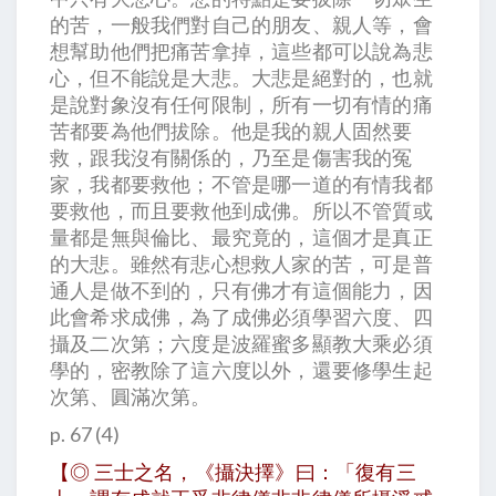
的苦，一般我們對自己的朋友、親人等，會
想幫助他們把痛苦拿掉，這些都可以說為悲
心，但不能說是大悲。大悲是絕對的，也就
是說對象沒有任何限制，所有一切有情的痛
苦都要為他們拔除。他是我的親人固然要
救，跟我沒有關係的，乃至是傷害我的冤
家，我都要救他；不管是哪一道的有情我都
要救他，而且要救他到成佛。所以不管質或
量都是無與倫比、最究竟的，這個才是真正
的大悲。雖然有悲心想救人家的苦，可是普
通人是做不到的，只有佛才有這個能力，因
此會希求成佛，為了成佛必須學習六度、四
攝及二次第；六度是波羅蜜多顯教大乘必須
學的，密教除了這六度以外，還要修學生起
次第、圓滿次第。
p. 67 (4)
【◎ 三士之名，《攝決擇》曰：「復有三