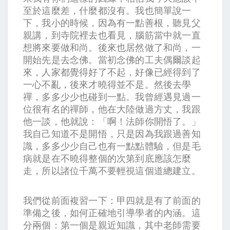
至於這麼差，什麼都沒有。我也簡單說一
下，我小的時候，因為有一點善根，聽見父
親講，到寺院裡去也看見，腦筋當中就一直
想將來要做和尚。後來也居然做了和尚，一
開始先是去念佛。當初念佛的工夫偶爾談起
來，人家都覺得好了不起，好像已經得到了
一心不亂，後來才曉得並不是。然後去學
禪，多多少少也碰到一點。我曾經遇見過一
位很有名的禪師，他在大陸做過方丈，我跟
他一談，他就說：「啊！法師你開悟了。」
我自己知道不是開悟，只是因為我跟過善知
識，多多少少自己也有一點點體驗，但是毛
病就是在不曉得整個的次第到底應該怎麼
走，所以諸位千萬不要輕視這個道總建立。
我們從前面複習一下：甲四就是有了前面的
準備之後，如何正確地引導學者的內涵。這
分兩個：第一個是親近知識，其中老師需要