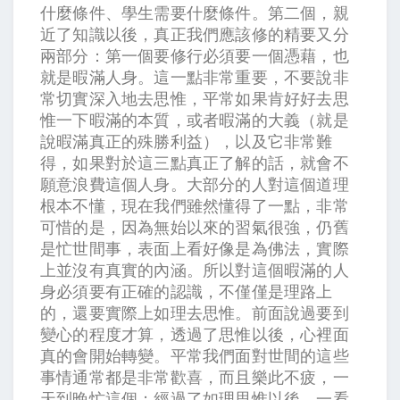
什麼條件、學生需要什麼條件。第二個，親
近了知識以後，真正我們應該修的精要又分
兩部分：第一個要修行必須要一個憑藉，也
就是暇滿人身。這一點非常重要，不要說非
常切實深入地去思惟，平常如果肯好好去思
惟一下暇滿的本質，或者暇滿的大義（就是
說暇滿真正的殊勝利益），以及它非常難
得，如果對於這三點真正了解的話，就會不
願意浪費這個人身。大部分的人對這個道理
根本不懂，現在我們雖然懂得了一點，非常
可惜的是，因為無始以來的習氣很強，仍舊
是忙世間事，表面上看好像是為佛法，實際
上並沒有真實的內涵。所以對這個暇滿的人
身必須要有正確的認識，不僅僅是理路上
的，還要實際上如理去思惟。前面說過要到
變心的程度才算，透過了思惟以後，心裡面
真的會開始轉變。平常我們面對世間的這些
事情通常都是非常歡喜，而且樂此不疲，一
天到晚忙這個；經過了如理思惟以後，一看