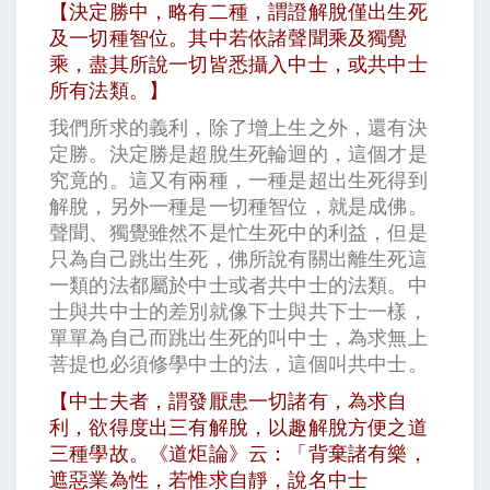
【決定勝中，略有二種，謂證解脫僅出生死
及一切種智位。其中若依諸聲聞乘及獨覺
乘，盡其所說一切皆悉攝入中士，或共中士
所有法類。】
我們所求的義利，除了增上生之外，還有決
定勝。決定勝是超脫生死輪迴的，這個才是
究竟的。這又有兩種，一種是超出生死得到
解脫，另外一種是一切種智位，就是成佛。
聲聞、獨覺雖然不是忙生死中的利益，但是
只為自己跳出生死，佛所說有關出離生死這
一類的法都屬於中士或者共中士的法類。中
士與共中士的差別就像下士與共下士一樣，
單單為自己而跳出生死的叫中士，為求無上
菩提也必須修學中士的法，這個叫共中士。
【中士夫者，謂發厭患一切諸有，為求自
利，欲得度出三有解脫，以趣解脫方便之道
三種學故。《道炬論》云：「背棄諸有樂，
遮惡業為性，若惟求自靜，說名中士