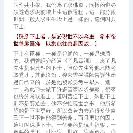
叫作共小學。我們為了求佛道，同樣的也必
須透過求現前增上生這個過程，這一部分跟
世間一般人求生生增上是一樣的，這個叫共
下士。
【殊勝下士者，是於現世不以為重，希求後
世善趣圓滿，以集能往善趣因故。】
下士有兩種，一種是普通的，一種是殊勝
的。我們曾經介紹過《了凡四訓》，袁了凡
先生是個典型的下士，算命先生算他只能考
取秀才，其他沒份，後來雲谷禪師告訴他命
是自己立的，於是他發願要考中舉人、進
士，為此而去做了許多善事以求褔報，後來
也終於考取進士，這叫普通下士。殊勝下士
則不是要這些，他不會忙現世之事，他所希
望的是下世更好，所以會努力去造很多使自
己下一世不但能得到善趣，而且更好的因，
這種叫殊勝下士。一個要的是現世福報，一
個要的是下一世比這一世好，這兩個不一樣