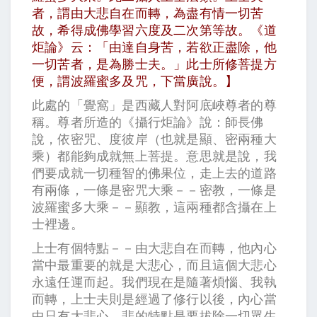
者，謂由大悲自在而轉，為盡有情一切苦
故，希得成佛學習六度及二次第等故。《道
炬論》云：「由達自身苦，若欲正盡除，他
一切苦者，是為勝士夫。」此士所修菩提方
便，謂波羅蜜多及咒，下當廣說。】
此處的「覺窩」是西藏人對阿底峽尊者的尊
稱。尊者所造的《攝行炬論》說：師長佛
說，依密咒、度彼岸（也就是顯、密兩種大
乘）都能夠成就無上菩提。意思就是說，我
們要成就一切種智的佛果位，走上去的道路
有兩條，一條是密咒大乘－－密教，一條是
波羅蜜多大乘－－顯教，這兩種都含攝在上
士裡邊。
上士有個特點－－由大悲自在而轉，他內心
當中最重要的就是大悲心，而且這個大悲心
永遠任運而起。我們現在是隨著煩惱、我執
而轉，上士夫則是經過了修行以後，內心當
中只有大悲心。悲的特點是要拔除一切眾生