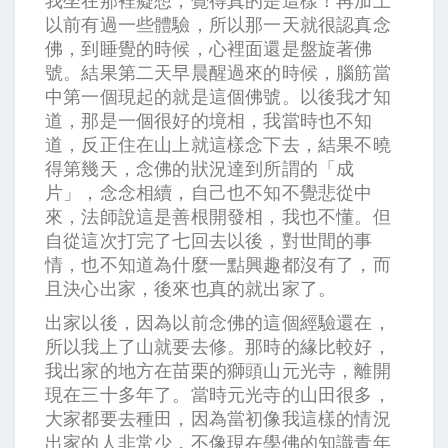
我坐在那裡癡想，覺得真的是這樣！再加上
以前有過一些體驗，所以那一天就很認真念
佛，到睡覺的時候，心裡面還是盤旋著佛
號。結果第二天早晨醒過來的時候，腦筋當
中第一個現起的就是這個佛號。以後我才知
道，那是一個很好的境相，我當時也不知
道，反正住在山上就這樣念下去，結果不曉
得第幾天，念佛的狀況達到所謂的「成
片」，念念相續，自己也不知不覺悲從中
來，法師說這是善根開發相，我也不懂。但
自從這次打完了七回去以後，對世間的事
情，也不知道為什麼一點興趣都沒有了，而
且決心出家，後來也真的就出家了。
出家以後，因為以前念佛的這個經驗還在，
所以我上了山就要去修。那時的緣比較好，
我出家的地方在苗栗的獅頭山元光寺，離開
現在三十多年了。當時元光寺的山田很多，
大家都要去種田，因為當初像我這樣的情況
出家的人非常少，不像現在學佛的知識青年