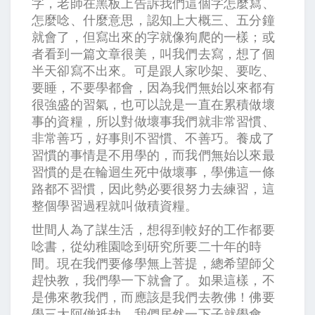
字，老師在黑板上告訴我們這個字怎麼寫、
怎麼唸、什麼意思，認知上大概三、五分鐘
就會了，但寫出來的字就像狗爬的一樣；或
者看到一篇文章很美，叫我們去寫，想了個
半天卻寫不出來。可是跟人家吵架、要吃、
要睡，不要學都會，因為我們無始以來都有
很強盛的習氣，也可以說是一直在累積做壞
事的資糧，所以對做壞事我們就非常習慣、
非常善巧，好事則不習慣、不善巧。養成了
習慣的事情是不用學的，而我們無始以來最
習慣的是在輪迴生死中做壞事，學佛這一條
路都不習慣，因此勢必要很努力去練習，這
整個學習過程就叫做積資糧。
世間人為了謀生活，想得到較好的工作都要
唸書，從幼稚園唸到研究所要二十年的時
間。現在我們要修學無上菩提，總希望師父
趕快教，我們學一下就會了。如果這樣，不
是佛來教我們，而應該是我們去教佛！佛要
學三大阿僧祇劫，我們居然一下子就學會