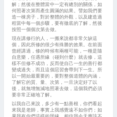
解；然後在整體當中一定有總別的關係，如
何照著次第而產生圓滿的結果。譬如我們要
造一棟房子，對於整體的外觀，以及建造過
程當中每一個步驟，要有徹底的了解，然後
按照一個個次第去做。
現在講修行的人，一搬來說都非常欠缺這
個，因此所修的很少有殊勝的效果。在前面
曾經講過，修的時候有兩種可能，一種是隨
自意樂，任遇所緣（碰到什麼）就去修，這
樣不但修不成功，反而使自己一生的善行都
變成過失，而且這個惡習會帶到下一生。所
以一開始最重要的，要對整個道體的內涵，
了解它的質、量、次第，一旦決定好了以
後，就無增無減地照著去做，這個我們必須
要非常正確地了解。
以我自己來說，多少有一點善根，你們看起
來我是老師，事實上我感覺遠不如你們；如
果我有你們這樣的因緣，相信我今天應該不