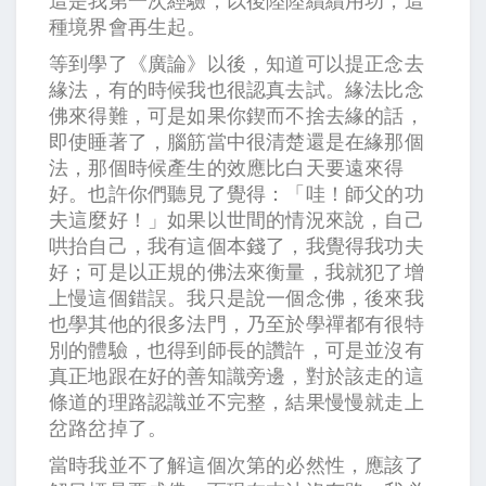
這是我第一次經驗，以後陸陸續續用功，這
種境界會再生起。
等到學了《廣論》以後，知道可以提正念去
緣法，有的時候我也很認真去試。緣法比念
佛來得難，可是如果你鍥而不捨去緣的話，
即使睡著了，腦筋當中很清楚還是在緣那個
法，那個時候產生的效應比白天要遠來得
好。也許你們聽見了覺得：「哇！師父的功
夫這麼好！」如果以世間的情況來說，自己
哄抬自己，我有這個本錢了，我覺得我功夫
好；可是以正規的佛法來衡量，我就犯了增
上慢這個錯誤。我只是說一個念佛，後來我
也學其他的很多法門，乃至於學禪都有很特
別的體驗，也得到師長的讚許，可是並沒有
真正地跟在好的善知識旁邊，對於該走的這
條道的理路認識並不完整，結果慢慢就走上
岔路岔掉了。
當時我並不了解這個次第的必然性，應該了