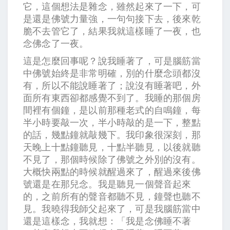
它，這個想法是雜念，雖然起來了一下，可
是還是佛號力量強，一句句接下去，後來乾
脆不去管它了，結果我就這樣睡了一夜，也
念佛念了一夜。
這是怎麼回事呢？說我睡著了，可是腦筋當
中佛號始終是非常明確，別的什麼念頭都沒
有，所以不能說睡著了；說沒有睡著吧，外
面所有東西卻都感覺不到了。我睡的那個房
間裡有個鐘，是以前那種老式的自鳴鐘，每
半小時要敲一次，半小時敲的是一下，整點
的話，幾點鐘就敲幾下。我印象很深刻，那
天晚上十點鐘聽見，十點半聽見，以後就聽
不見了，那個時候除了佛號之外別的沒有。
大概快兩點的時候就醒過來了，醒過來後佛
號還是在那兒念。我是聽見一個聲音起來
的，之前所有的聲音都聽不見，鐘聲也聽不
見。我曉得我師父起來了，可是我腦筋當中
還是這樣念，我就想：「我是念佛睡不著