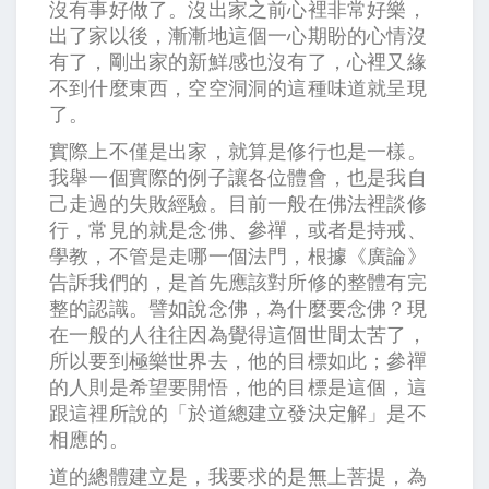
沒有事好做了。沒出家之前心裡非常好樂，
出了家以後，漸漸地這個一心期盼的心情沒
有了，剛出家的新鮮感也沒有了，心裡又緣
不到什麼東西，空空洞洞的這種味道就呈現
了。
實際上不僅是出家，就算是修行也是一樣。
我舉一個實際的例子讓各位體會，也是我自
己走過的失敗經驗。目前一般在佛法裡談修
行，常見的就是念佛、參禪，或者是持戒、
學教，不管是走哪一個法門，根據《廣論》
告訴我們的，是首先應該對所修的整體有完
整的認識。譬如說念佛，為什麼要念佛？現
在一般的人往往因為覺得這個世間太苦了，
所以要到極樂世界去，他的目標如此；參禪
的人則是希望要開悟，他的目標是這個，這
跟這裡所說的「於道總建立發決定解」是不
相應的。
道的總體建立是，我要求的是無上菩提，為