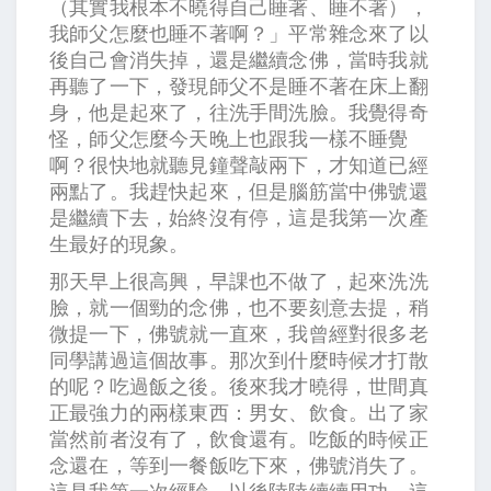
（其實我根本不曉得自己睡著、睡不著），
我師父怎麼也睡不著啊？」平常雜念來了以
後自己會消失掉，還是繼續念佛，當時我就
再聽了一下，發現師父不是睡不著在床上翻
身，他是起來了，往洗手間洗臉。我覺得奇
怪，師父怎麼今天晚上也跟我一樣不睡覺
啊？很快地就聽見鐘聲敲兩下，才知道已經
兩點了。我趕快起來，但是腦筋當中佛號還
是繼續下去，始終沒有停，這是我第一次產
生最好的現象。
那天早上很高興，早課也不做了，起來洗洗
臉，就一個勁的念佛，也不要刻意去提，稍
微提一下，佛號就一直來，我曾經對很多老
同學講過這個故事。那次到什麼時候才打散
的呢？吃過飯之後。後來我才曉得，世間真
正最強力的兩樣東西：男女、飲食。出了家
當然前者沒有了，飲食還有。吃飯的時候正
念還在，等到一餐飯吃下來，佛號消失了。