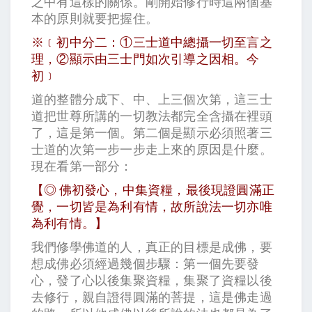
之中有這樣的關係。剛開始修行時這兩個基
本的原則就要把握住。
※﹝初中分二：①三士道中總攝一切至言之
理，②顯示由三士門如次引導之因相。今
初﹞
道的整體分成下、中、上三個次第，這三士
道把世尊所講的一切教法都完全含攝在裡頭
了，這是第一個。第二個是顯示必須照著三
士道的次第一步一步走上來的原因是什麼。
現在看第一部分：
【◎ 佛初發心，中集資糧，最後現證圓滿正
覺，一切皆是為利有情，故所說法一切亦唯
為利有情。】
我們修學佛道的人，真正的目標是成佛，要
想成佛必須經過幾個步驟：第一個先要發
心，發了心以後集聚資糧，集聚了資糧以後
去修行，親自證得圓滿的菩提，這是佛走過