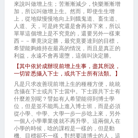
來說叫做增上生；苦漸漸減少，快樂漸漸增
加，所以叫做增上生。然而，即使生生增
上，從地獄慢慢地向上到餓鬼道、畜生道、
人道、天，可是終究還是會再掉下來，所以
單單這個增上是不究竟的，還要另外一樣東
西－－畢竟決定勝，最究竟要達到的目標，
希望能夠維持在最高的情況，而且是真正的
利益，永遠不會再退墮，這個叫決定勝。
【其中依於成辦現前增上生事，盡其所說，
一切皆悉攝入下士，或共下士所有法類。】
凡是只求改善現前增上生的種種方便，統統
含攝在下士或共下士當中。下士跟共下士有
什麼差別呢？譬如有人希望能得到博士學
位，但是並不能馬上進入博士班，而是必須
從小學、中學、大學一步一步唸上來，另外
一個人小學畢業後就不再升學。這兩個人在
小學的時候，唸的課程是一樣的，但是動
機、目標卻不一樣，對想要讀博士的人，這