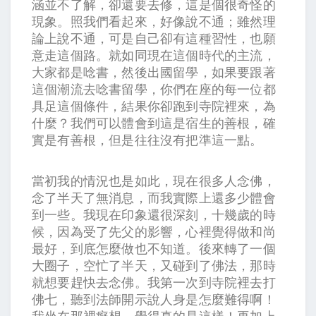
涵並不了解，卻還要去修，這是個很奇怪的
現象。照我們看起來，好像說不通；雖然理
論上說不通，可是自己卻有這種習性，也願
意走這個路。就如同現在這個時代的主流，
大家都是唸書，然後出國留學，如果要跟著
這個潮流去唸書留學，你們在座的每一位都
具足這個條件，結果你卻跑到寺院裡來，為
什麼？我們可以體會到這是宿生的善根，確
實是有善根，但是往往沒有把準這一點。
當初我的情況也是如此，現在很多人念佛，
念了半天了無消息，而我實際上還多少體會
到一些。我現在印象還很深刻，十幾歲的時
候，因為受了先父的影響，心裡覺得做和尚
最好，到底怎麼做也不知道。後來轉了一個
大圈子，空忙了半天，又碰到了佛法，那時
就想要趕快去念佛。我第一次到寺院裡去打
佛七，聽到法師開示說人身是怎麼難得啊！