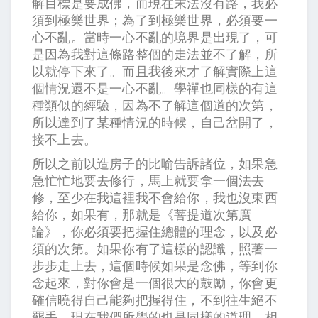
解目標是要成佛，而現在末法沒有路，我必
須到極樂世界；為了到極樂世界，必須要一
心不亂。當時一心不亂的境界是出現了，可
是因為我對這條路整個的走法並不了解，所
以就停下來了。而且我後來才了解實際上這
個情況還不是一心不亂。學禪也同樣的有這
種類似的經驗，因為不了解這個道的次第，
所以達到了某種情況的時候，自己岔開了，
接不上去。
所以之前以造房子的比喻告訴諸位，如果急
急忙忙地要去修行，馬上就要拿一個法去
修，至少在我這裡我不會給你，我也沒東西
給你，如果有，那就是《菩提道次第廣
論》，你必須要把握住總體的理念，以及必
須的次第。如果你有了這樣的認識，照著一
步步走上去，這個時候如果是念佛，等到你
念起來，對你會是一個很大的鼓勵，你會更
確信曉得自己能夠把握得住，不到往生絕不
罷手。現在我們所學的也是同樣的道理，相