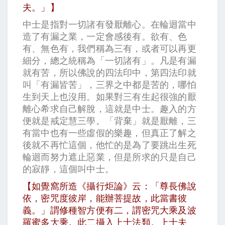
夫。」】
中士是指對一切諸有發厭離心。在輪迴當中
造了有漏之業，一定會感後有。欲有、色
有、無色有，我們稱為三有，或者可以再更
細分，總之統稱為「一切諸有」。凡是有漏
就有苦，所以佛說的四法印中，第四法印就
叫「有漏皆苦」，三界之中都是苦的，哪怕
生到天上也沒用。如果對三有生起很強的厭
離心希求自己解脫，這就是中士。趣入的方
便就是戒定慧三學。「背棄」就是厭離，三
有當中也有一些虛假的樂趣，但真正了解之
後就不再忙這個，他忙的是為了要跳出生死
輪迴而努力遮止惡業，但是所求的只是自己
的寂靜，這個叫中士。
【如覺窩所造《攝行炬論》云：「尊長佛說
依，密咒度彼岸，能辦菩提故，此當書彼
義。」謂修種智方便有二，謂密咒大乘及波
羅蜜多大乘。此二攝入上士法類。上士夫