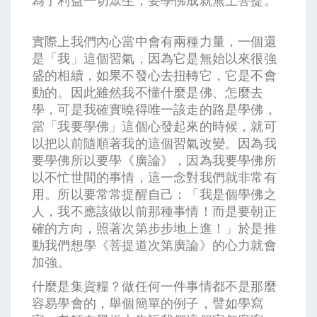
為了利益一切眾生，要學佛成就無上菩提。
實際上我們內心當中會有兩種力量，一個還
是「我」這個習氣，因為它是無始以來很強
盛的相續，如果不發心去扭轉它，它是不會
動的。因此雖然我不懂什麼是佛、怎麼去
學，可是我確實曉得唯一該走的路是學佛，
當「我要學佛」這個心發起來的時候，就可
以把以前隨順著我的這個習氣改變。因為我
要學佛所以要學《廣論》，因為我要學佛所
以不忙世間的事情，這一念對我們就非常有
用。所以要常常提醒自己：「我是個學佛之
人，我不應該做以前那種事情！而是要朝正
確的方向，照著次第步步地上進！」於是推
動我們想學《菩提道次第廣論》的心力就會
加強。
什麼是集資糧？做任何一件事情都不是那麼
容易學會的，舉個簡單的例子，譬如學寫