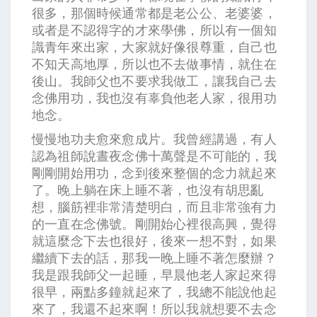
很多，那個時候通常都是老公公、老婆婆，
或者是不認得字的才來學佛，所以有一個知
識青年來出家，大家就好像很尊重，自己也
不知天高地厚，所以也不去做事情，就住在
後山。我師父也不要求我做工，讓我自己去
念佛用功，我也沒有辜負他老人家，很用功
地念。
慢慢地功夫愈來愈成片。我曾經講過，有人
認為祖師說晝夜念佛十萬聲是不可能的，我
剛剛開始用功，念到後來整個的念力就起來
了。晚上躺在床上睡不著，也沒有胡思亂
想，腦筋裡非常清楚明白，而且非常強有力
的一直在念佛號。剛開始心裡很高興，覺得
就這麼念下去也很好，後來一想不對，如果
繼續下去的話，那我一晚上睡不著怎麼辦？
我是跟我師父一起睡，早晨他老人家起來得
很早，兩點多鐘就起來了，我總不能說他起
來了，我還不起來啊！所以我就想要不去念