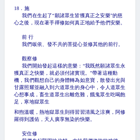
18
．施
我們在生起了
“
願諸眾生皆獲真正之安樂
”
的慈
心之後，現在著手禪修如何真正地給予他們安樂。
前 行
我們皈依、發不共的菩提心並修其他的前行。
觀察修
我們開始發起這樣的意樂：
“
我既然願諸眾生永
獲真正之快樂，就必須付諸實現。
”
帶著這種動
機，我們觀想自己的身體轉為如意寶，散發出光與
甘露照耀並融入到六道眾生的身心中，令人道眾生
心想事成，畜生道眾生出離危難，餓鬼眾生吃喝飽
足，寒地獄眾生
和煦溫暖，熱地獄眾生則得習習清風之涼爽，阿修
羅得到護佑，天人廣享無染的快樂。
安住修