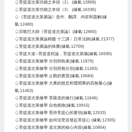
♤菩提道次第功德之本頌（2） (緣氣:12808)
♤菩提道次第功德之本頌（3） (緣氣:16336)
♤《菩提道次第廣論》造作、翻譯、內容和題解(緣
氣:12480)
♤宗喀巴大師《菩提道次第論》(緣氣:12860)
♤菩提道次第廣論精髓 十三講﹝日常法師(緣氣:21377)
♤菩提道次第廣論的殊勝(緣氣:12709)
♤菩提大道--菩提道炬論，菩提道次第攝(緣氣:16590)
♤菩提道次第修學 分別與執著(緣氣:11879)
♤菩提道次第修學 分別與無分別(緣氣:11283)
♤菩提道次第修學 止觀的實質(緣氣:10684)
♤菩提道次第修學 大乘的慈悲和聲聞乘的四無量心(緣
氣:11463)
♤菩提道次第修學 菩薩道的修行(緣氣:11646)
♤菩提道次第修學 自他相換(緣氣:10915)
♤菩提道次第修學 受持菩提心的要領(緣氣:12533)
♤菩提道次第修學 如何信受並發起菩提心 (緣氣:12305)
♤菩提道次第修學 道次第的核心內容(緣氣:10854)