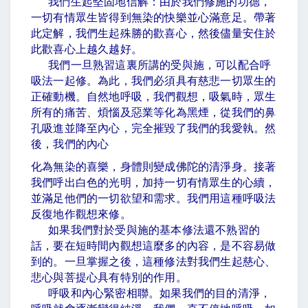
我們生起堅固地信解：由於我們修施的功德，
一切有情眾生皆得到無染的快樂並心滿意足。帶著
此定解，我們生起殊勝的歡喜心，然後儘量安住於
此歡喜心上越久越好。
我們一旦熟習這裏所講的受與施，可以配合呼
吸法一起修。為此，我們必須具有慈悲一切眾生的
正確動機。自然地呼吸，我們觀想，吸氣時，眾生
所有的痛苦、煩惱及惡業等化為黑煙，從我們的鼻
孔吸進並降至內心，完全摧毀了我們的我愛執。然
後，我們的內心
化為無染的喜樂，身體則變成佛陀的清淨身。接著
我們呼出白色的光明，加持一切有情眾生的心續，
並滿足他們的一切欲望和需求。我們用這種呼吸法
反復地作觀想來修。
如果我們對於受與施的基本修法還不熟習的
話，要在短時間內觀想這麼多的內容，是不容易做
到的。一旦掌握之後，這種修法對我們生起慈心、
悲心與菩提心具有特別的作用。
呼吸和內心緊密相聯。如果我們的目的清淨，