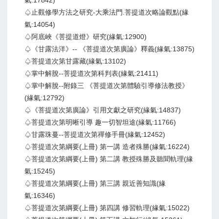
氣:17842)
♤止觀修學方法之研究-大乘法門.菩提道次略論觀點(緣
氣:14054)
♤阿底峽《菩提道燈》研究(緣氣:12900)
♤《甘露法洋》-- 《菩提道次第廣論》釋義(緣氣:13875)
♤菩提道次第甘露藏(緣氣:13102)
♤掌中解脫--菩提道次第科判表(緣氣:21411)
♤掌中解脫--附錄三 《菩提道次第體驗引導修法教授》
(緣氣:12792)
♤《菩提道次第廣論》引用文獻之研究(緣氣:14837)
♤菩提道次第明晰引導 趣一切智坦途(緣氣:11766)
♤甘露珠蔓--菩提道次第禪修手冊(緣氣:12452)
♤菩提道次第綱要(上冊) 第一講 造者殊勝(緣氣:16224)
♤菩提道次第綱要(上冊) 第二講 教授殊勝及聽聞軌理(緣
氣:15245)
♤菩提道次第綱要(上冊) 第三講 親近善知識(緣
氣:16346)
♤菩提道次第綱要(上冊) 第四講 修習軌理(緣氣:15022)