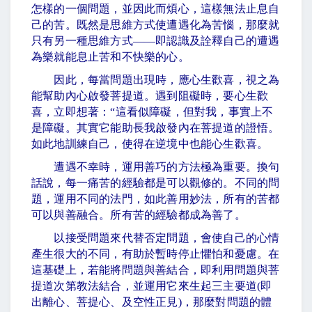
怎樣的一個問題，並因此而煩心，這樣無法止息自
己的苦。既然是思維方式使遭遇化為苦惱，那麼就
只有另一種思維方式
——
即認識及詮釋自己的遭遇
為樂就能息止苦和不快樂的心。
因此，每當問題出現時，應心生歡喜，視之為
能幫助內心啟發菩提道。遇到阻礙時，要心生歡
喜，立即想著：
“
這看似障礙，但對我，事實上不
是障礙。其實它能助長我啟發內在菩提道的證悟。
如此地訓練自己，使得在逆境中也能心生歡喜。
遭遇不幸時，運用善巧的方法極為重要。換句
話說，每一痛苦的經驗都是可以觀修的。不同的問
題，運用不同的法門，如此善用妙法，所有的苦都
可以與善融合。所有苦的經驗都成為善了。
以接受問題來代替否定問題，會使自己的心情
產生很大的不同，有助於暫時停止懼怕和憂慮。在
這基礎上，若能將問題與善結合，即利用問題與菩
提道次第教法結合，並運用它來生起三主要道
(
即
出離心、菩提心、及空性正見
)
，那麼對問題的體