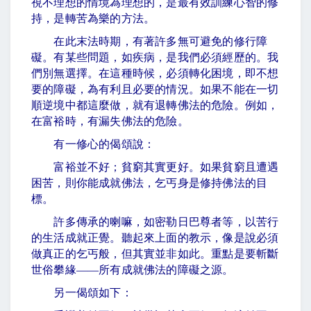
視不理想的情境為理想的，是最有效訓練心智的修
持，是轉苦為樂的方法。
在此末法時期，有著許多無可避免的修行障
礙。有某些問題，如疾病，是我們必須經歷的。我
們別無選擇。在這種時候，必須轉化困境，即不想
要的障礙，為有利且必要的情況。如果不能在一切
順逆境中都這麼做，就有退轉佛法的危險。例如，
在富裕時，有漏失佛法的危險。
有一修心的偈頌說：
富裕並不好；貧窮其實更好。如果貧窮且遭遇
困苦，則你能成就佛法，乞丐身是修持佛法的目
標。
許多傳承的喇嘛，如密勒日巴尊者等，以苦行
的生活成就正覺。聽起來上面的教示，像是說必須
做真正的乞丐般，但其實並非如此。重點是要斬斷
世俗攀緣
——
所有成就佛法的障礙之源。
另一偈頌如下：