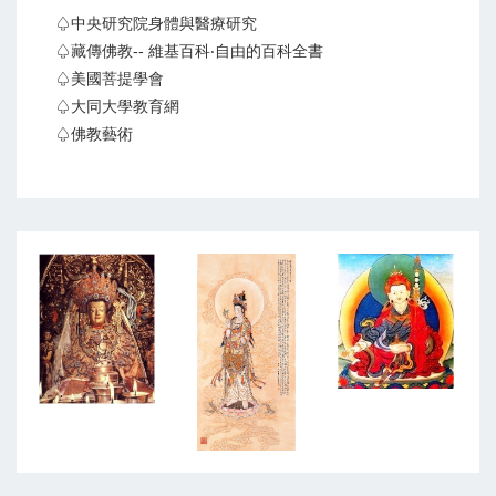
♤中央研究院身體與醫療研究
♤藏傳佛教-- 維基百科‧自由的百科全書
♤美國菩提學會
♤大同大學教育網
♤佛教藝術