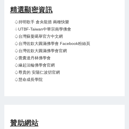
精選顯密資訊
♤持明歌手 倉央龍措 兩種快樂
♤UTBF-Taiwan中華宗南學佛會
♤台灣蘇曼噶舉官方中文網
♤台灣佐欽大圓滿佛學會 Facebook粉絲頁
♤台灣佐欽大圓滿佛學會官網
♤覺囊達丹林佛學會
♤緣起法輪佛學會官網
♤尊貴的 安陽仁波切官網
♤慧命成長學院
贊助網站