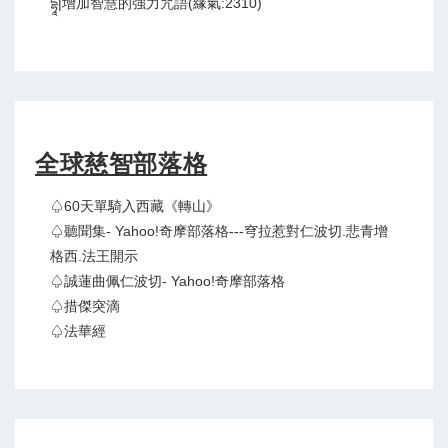
དྷཱི|增加智慧的強力咒語(緣氣:2310)
全球慈智部落格
♤60天單騎入西藏《轉山》
♤聽聞集- Yahoo!奇摩部落格---穹拉惹對仁波切.悲青增
格西.法王開示
♤誠蓮曲佩仁波切- Yahoo!奇摩部落格
♤措傑突滴
♤法華經