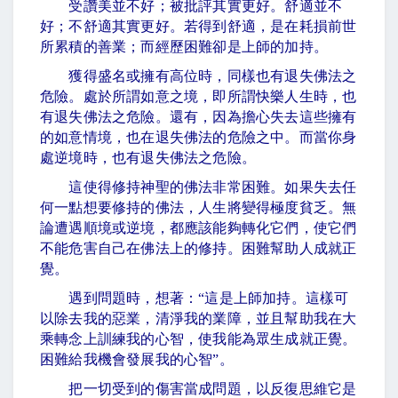
受讚美並不好；被批評其實更好。舒適並不
好；不舒適其實更好。若得到舒適，是在耗損前世
所累積的善業；而經歷困難卻是上師的加持。
獲得盛名或擁有高位時，同樣也有退失佛法之
危險。處於所謂如意之境，即所謂快樂人生時，也
有退失佛法之危險。還有，因為擔心失去這些擁有
的如意情境，也在退失佛法的危險之中。而當你身
處逆境時，也有退失佛法之危險。
這使得修持神聖的佛法非常困難。如果失去任
何一點想要修持的佛法，人生將變得極度貧乏。無
論遭遇順境或逆境，都應該能夠轉化它們，使它們
不能危害自己在佛法上的修持。困難幫助人成就正
覺。
遇到問題時，想著：
“
這是上師加持。這樣可
以除去我的惡業，清淨我的業障，並且幫助我在大
乘轉念上訓練我的心智，使我能為眾生成就正覺。
困難給我機會發展我的心智
”
。
把一切受到的傷害當成問題，以反復思維它是