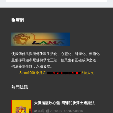
喇嘛網
使藏傳佛法與漢傳佛教生活化、心靈化、科學化、藝術化
且倡導釋迦牟尼佛傳承之正法，使眾生有正確成佛之道，
佛法蓬蓽生輝，永續發展。
Since1999 您是第
大德人次
熱門法訊
大圓滿龍欽心髓-阿彌陀佛淨土遷識法
寧瑪
2026/08/14~2026/08/16