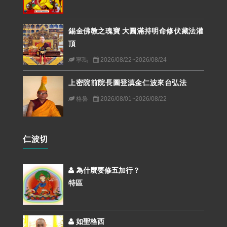
錫金佛教之瑰寶 大圓滿持明命修伏藏法灌
頂
寧瑪
2026/08/22~2026/08/24
上密院前院長圖登滇金仁波來台弘法
格魯
2026/08/01~2026/08/22
仁波切
為什麼要修五加行？
特區
如聖格西