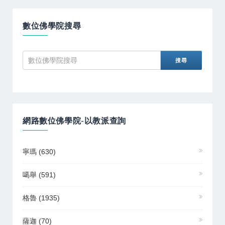
數位佛學院搜尋
網路數位佛學院-以教派查詢
寧瑪
(630)
噶舉
(591)
格魯
(1935)
薩迦
(70)