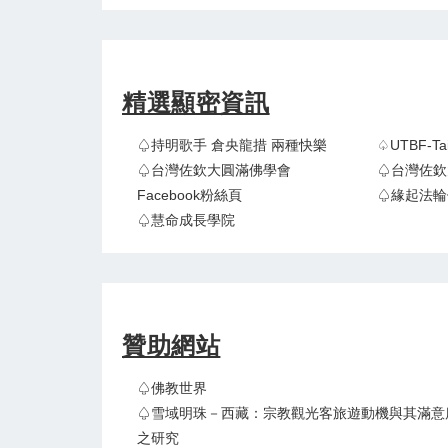
精選顯密資訊
♤持明歌手 倉央龍措 兩種快樂
♤UTBF-
♤台灣佐欽大圓滿佛學會
♤台灣佐欽
Facebook粉絲頁
♤緣起法輪
♤慧命成長學院
贊助網站
♤佛教世界
♤雪域明珠－西藏：宗教觀光客旅遊動機與其滿意
之研究