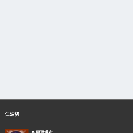
仁波切
固賈堪布