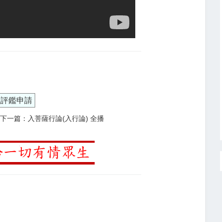
議評鑑申請
下一篇：入菩薩行論(入行論) 全播