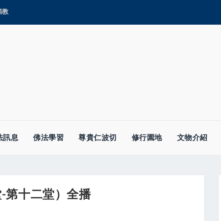
顯教
法訊息
佛法學習
尊貴仁波切
修行園地
文物介紹
-第十二堂）全播