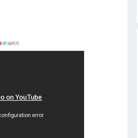
嘛
網
編輯部