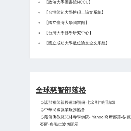
【政治大學圖書館NCCU
】
【
台灣師範大學博碩士論文系統
】
【
國立臺灣大學圖書館
】
【
台灣大學佛學研究中心
】
【
國立成功大學數位論文全文系統
】
全球慈智部落格
♤諾那祖師親授蓮師讚偈-七金剛句祈請頌
♤中華民國就業服務協會
♤藏傳佛教慈悲林寺學佛院- Yahoo!奇摩部落格-
疑問-多識仁波切開示