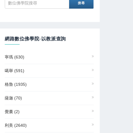
網路數位佛學院-以教派查詢
寧瑪
(630)
噶舉
(591)
格魯
(1935)
薩迦
(70)
覺囊
(2)
利美
(2640)