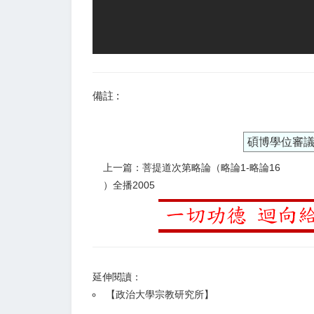
備註 :
碩博學位審
上一篇：菩提道次第略論（略論1-略論16
）全播2005
延伸閱讀：
【
政治大學宗教研究所
】