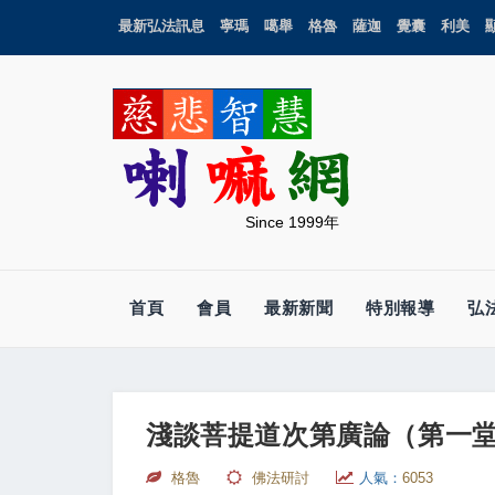
最新弘法訊息
寧瑪
噶舉
格魯
薩迦
覺囊
利美
Since 1999年
首頁
會員
最新新聞
特別報導
弘
淺談菩提道次第廣論（第一堂
格魯
佛法研討
人氣：
6053