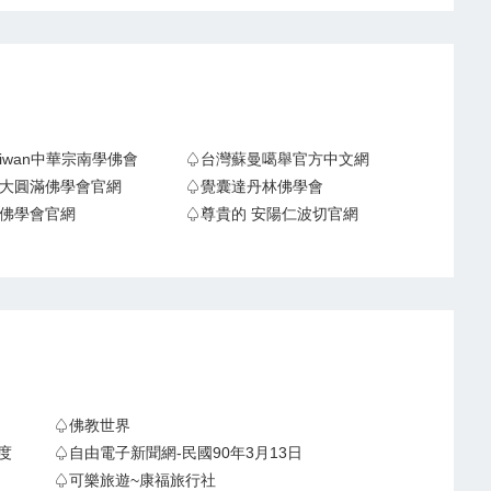
Taiwan中華宗南學佛會
♤台灣蘇曼噶舉官方中文網
大圓滿佛學會官網
♤覺囊達丹林佛學會
佛學會官網
♤尊貴的 安陽仁波切官網
♤佛教世界
度
♤自由電子新聞網-民國90年3月13日
♤可樂旅遊~康福旅行社