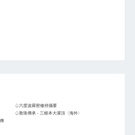
♤六度波羅密修持攝要
♤敦珠傳承 - 三根本大灌頂〈海外〉
藏傳