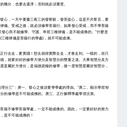
中的幾分，也要去還淨；否則就必須重受。
次發心，一天中要晝三夜三的發誓願，發菩提心，這是不共誓言，要
受律儀。受戒之後，就必須修學菩薩行。如果發心受戒，而不學菩薩
只發心而不能修學、守護、串習三種律儀，是不能成佛的。”什麼意
(三種律儀是菩薩行的學處)，就不可能成佛。
須正行去走，要實踐！想去就得實際去走，才會走到。一樣的，你只
功德，就要好好的修學方便分及智慧分的雙運之道。大乘智慧分及方
五度是屬於方便分，是福德資糧的修學，後一度智慧度屬於智慧分，
道理分三”：庚一、發心之後須要學學處的理由。“庚二、顯示學習智
方便分的修學是不可能成佛的。庚三、正行解釋學處學習次第。
，菩薩不修學菩薩學處，一定不能成佛的。因此，一定要好好的努力
戒，是不可能成佛的！