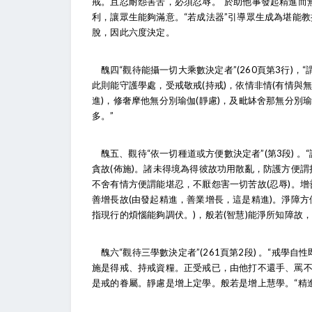
戒。且忍耐怨害苦，必須忍辱。“於助他事發起精進而無
利，讓眾生能夠滿意。“若成法器”引導眾生成為堪能教
脫，因此六度決定。
醜四“觀待能攝一切大乘數決定者”(260頁第3行)
此則能守護學處，受戒敬戒(持戒)，依情非情(有情與無
進)，修奢摩他無分別瑜伽(靜慮)，及毗缽舍那無分別
多。”
醜五、觀待“依一切種道或方便數決定者”(第3段)
貪故(佈施)。諸未得境為得彼故功用散亂，防護方便謂
不舍有情方便謂能堪忍，不厭怨害一切苦故(忍辱)。增
善增長故(由發起精進，善業增長，這是精進)。淨障方
指現行的煩惱能夠調伏。)，般若(智慧)能淨所知障故，
醜六“觀待三學數決定者”(261頁第2段) 。“戒學
施是得戒、持戒資糧。正受戒已，由他打不還手、罵
是戒的眷屬。靜慮是增上定學。般若是增上慧學。“精