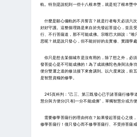
軌。特別是說犯到一些十八根本墮，就是犯了根本墮
什麼是願心儀軌的不共誓言？就是行者每天必須六
好好守護。這整個理路是來自於先發起菩提心，並且
行、不行菩薩道，那不可能成佛。宗喀巴大師說：“唯
思呢？就是說只發心，但不能好好的去實修、實踐學處
你只是想去某個城市是沒有用的，除了想之外，必
發菩提心是不可能成佛的！為了成就佛陀色身與法身
便分雙運之道的修法接下來會講到。以六度來說，前
是智慧資糧的修學。
245
頁科判：“己三、第三既發心已于諸菩薩行修學
慧分與方便分(只有)一分不能成佛”，單獨智慧分或
需要修學菩薩行的理由何在？如果發起菩提心之後
修學菩薩行！僅只發心而不修學菩薩行、不受持菩薩