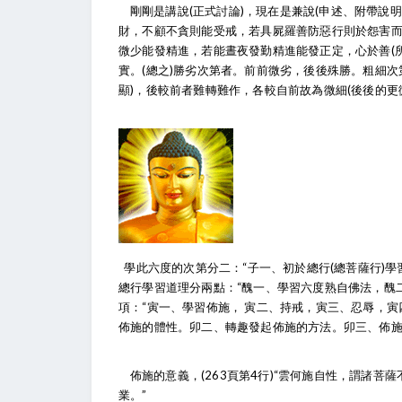
剛剛是講說(正式討論)，現在是兼說(申述、附帶說明)
財，不顧不貪則能受戒，若具屍羅善防惡行則於怨害而
微少能發精進，若能晝夜發勤精進能發正定，心於善(所
實。(總之)勝劣次第者。前前微劣，後後殊勝。粗細
顯)，後較前者難轉難作，各較自前故為微細(後後的更
學此六度的次第分二：“子一、初於總行(總菩薩行)學
總行學習道理分兩點：“醜一、學習六度熟自佛法，醜
項：“寅一、學習佈施， 寅二、持戒，寅三、忍辱，
佈施的體性。卯二、轉趣發起佈施的方法。卯三、佈
佈施的意義，(263頁第4行)“雲何施自性，謂諸
業。”