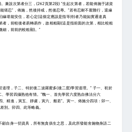
。兼說次第者分三，(262頁第2段) “生起次第者，若能佈施于諸資
能堪忍”，佈施，然後持戒，然後忍辱。“若有忍耐不厭難行，退緣
)緣堪能安住，若心定(這個定應該是指等持)者乃能如實通達真
次第者，前較後者易轉易作，故相粗顯(這是指前面的次第，相比較粗
微細，前前的較粗顯)。”
習道理，子二、特於後二波羅蜜多(後二度)學習道理。” 子一、初於
二、學習四攝熟他有情。”醜一、首先學習六度熟自佛法分六
寅四、精進，寅五、靜慮，寅六、般若”。寅一、佈施分四項：卯一、
施差別。卯四、此等略義。
菩薩不顧自身一切資具，所有無貪俱生之思，及此所發能舍施物身語二