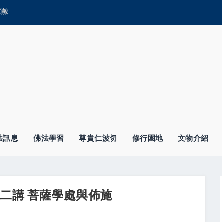
顯教
法訊息
佛法學習
尊貴仁波切
修行園地
文物介紹
十二講 菩薩學處與佈施