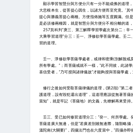
顯示學習智慧分與方便分只有一分不能成佛的道理，(
大悲根本生，從菩提心因生，以諸方便而至究竟。’其
提心與勝義菩提心兩種。方便指佈施等五度圓滿。但
是必須修兩種因，就是智慧分與方便分不相分離的道
257頁科判“庚三、第三解釋學習學處次第分二：辛
大乘學習道理”分三：壬一、淨修欲學菩薩學處。壬二、
習的道理。
壬一、淨修欲學菩薩學處者，戒律和密乘(別解脫戒及密
所有學處。”；而菩薩戒就不一樣，“此不同彼，此諸學
喜信受者，“乃可授與諸律儀故”才能夠授與菩薩學處
修行之後如何受取菩薩律儀的道理，(第2段) “第
護道理，設有毀犯還出道理”，這道理應該從無著菩薩
當知”，就是牢記《菩薩地》的文義，先瞭解再來受持
壬三、受已如何修習道理分三：“癸一、何所學處。
菩薩道廣大無邊，但是“若廣差別雖無邊際，隨類略攝
溫陀南(大關要)”，四攝法門也在六度當中，“四攝亦