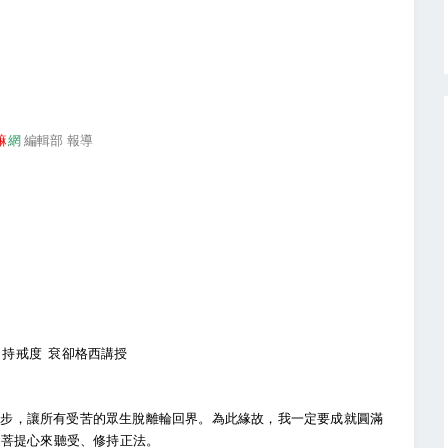
嘛
網
編輯部 報導
、持戒度 袞卻格西講授
一步，讓所有受苦的眾生脫離輪回界。為此緣故，我一定要成就圓滿
的菩提心來聽受、修持正法。