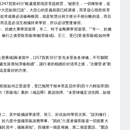
247頁第6行)“毗盧遮那現證菩提經雲，‘秘密主，一切種智者，從
中大悲如前已說”，大悲心的意義前面已經講過，而菩提心指世俗菩
是欲求成佛必須修兩種因，就是智慧分與方便分不相分離的道，而且
，而且是必須互相攝持來學習，所以必須雙運修習。
一、於總大乘學習道理，辛二、特于金剛乘學習道理。”“辛一、於總
修行之後受取菩薩律儀(菩薩戒)。壬三、受已(受過菩薩戒)如何學
乘戒)兩者當中，(257頁第3行)“若先未受各各律儀，不可聽聞
處先當善知淨修相續”，讓行者的相續好好清淨之後，“次樂受者”歡
，這是最好的方便。
二者初當如何正受道理，受已無間于根本罪及惡作罪(四十六輕垢罪)防
的《菩薩地》裏的《戒品釋》廣說抉擇。“未受律儀定須先閱，如彼
。
癸二、其中能攝諸學道理。癸三、於此如何學習次第。”說到修行，
，於六度中盡攝菩薩諸應學事。”因此“六度者攝菩薩道一切扼要大
即攝於其中，攝施易知”。四攝第一個是佈施，第二個是愛語。“愛語