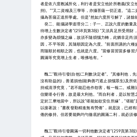
者是依六度教誡所化，利行者是安立他於所教義(安立
持)。”“又二資糧及三學等，亦攝菩薩一切正道。”這
攝為菩薩正道所學處。但是“然如六度所引解了，諸餘
癸二、能攝諸學道理分二：子一、正說六度的數量及
待增上生數決定者”(258頁第3段) “又須具足所受
亦多變為煩惱之緣，故須不隨煩惱力轉，此猶非足尚須
因，不平等因，其隨順因定為六度。”前面所講的六種
而隨順於相順之因，也就是六度。“當修當習當多修習
圓滿等究竟增上生者，唯佛地有。”
醜二“觀待引發(自他)二利數決定者”。“其修利他，
沒有助益的)，善遮損他(能夠善巧遮止損惱眾生)及所依
持戒清淨究竟，“若不能忍他作怨害，報一報二。戒難
信樂堪令行善，故是最大利他。”而自利者，是以智慧
定於三摩地當中，所以說“堪能如欲安住所緣”，“堪能
以接著說：“晝夜發勤精進無有勞倦”，就是說，已經
倦的修持。但若要能夠均勻徹底的圓滿二利，就必須
醜三“觀待引發圓滿一切利他數決定者”(259頁第3段