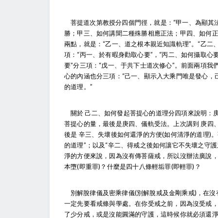
菩提道次第教授分四個門徑，就是：“甲一、為顯其
勝；甲三、如何講聞二種殊勝相應正法；甲四、如何正
兩點，就是：“乙一、道之根本親近知識軌理”。“乙二
項：“丙一、於有暇身勸取心要”，“丙二、如何攝取心
要”分三項：“戊一、于共下士道次修心”。前面兩項
心的內涵也分三項：“己一、顯示入大乘門唯是發心，己
的道理。”
關於 己二、如何發起菩提心的道理分四項來說明：
菩提心的量，最後是庚四、儀軌受法。上次講到 庚四
後是 辛三、失壞後如何還淨的方便(如何清淨的道理)
的道理”；以及“辛二、得戒之後如何讓它不失壞之守護
淨的方便來說，因為沒有傳菩薩戒，所以沒辦法廣說
本墮(即重罪)？什麼是四十八條輕垢罪(即輕罪)？
別解脫律儀及密乘律儀(別解脫戒及金剛乘戒)，在
一定先要看戒條與學處。在你受戒之前，因為沒受戒
了少分戒，或是沒能圓滿的守護，這時候你就必須還