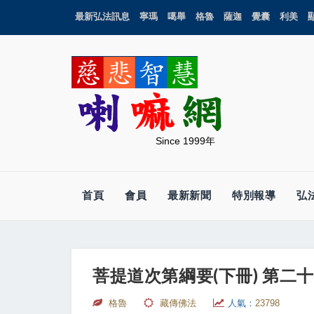
最新弘法訊息
寧瑪
噶舉
格魯
薩迦
覺囊
利美
Since 1999年
首頁
會員
最新新聞
特別報導
弘
菩提道次第綱要(下冊) 第二
格魯
藏傳佛法
人氣：
23798