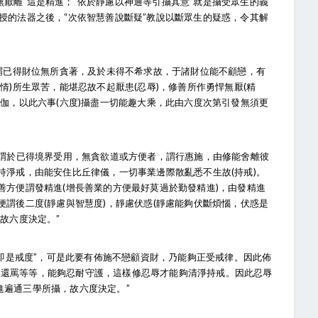
厭離”這是精進；“依於靜慮以神通等引攝其意”就是攝受眾生的義
授的法器之後，“次依智慧善說斷疑”教說以斷眾生的疑惑，令其解
，“謂已得財位無所貪著，及於未得不希求故，于諸財位能不顧戀，有
情)所生眾苦，能堪忍故不起厭患(忍辱)，修善所作勇悍無厭(精
瑜伽，以此六事(六度)攝盡一切能趣大乘，此由六度次第引發無須更
 。“謂於已得境界受用，無貪欲道或方便者，謂行惠施，由修能舍離彼
持淨戒，由能安住比丘律儀，一切事業邊際散亂悉不生故(持戒)。
善方便謂發精進(增長善業的方便最好莫過於勤發精進)，由發精進
便謂後二度(靜慮與智慧度)，靜慮伏惑(靜慮能夠伏斷煩惱，伏惑是
故六度決定。”
自性即是戒度”，可是此要有佈施不戀顧資財，乃能夠正受戒律。因此佈
不還罵等等，能夠忍耐守護，這樣修忍辱才能夠清淨持戒。因此忍辱
進遍通三學所攝，故六度決定。”