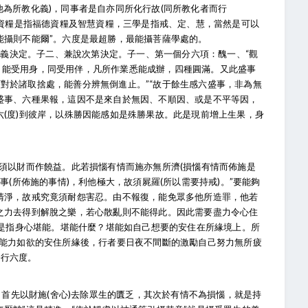
他為所教化義)，同事者是自亦同所化行故(同所教化者而行
二資糧是指福德資糧及智慧資糧，三學是指戒、定、慧，當然是可以
能攝則不能爾”。六度是最超勝，最能攝菩薩學處的。
義決定。子二、兼說次第決定。子一、第一個分六項：醜一、“觀
用財，能受用身，同受用伴，凡所作業悉能成辦，四種圓滿。又此盛事
對於諸取捨處，能善分辨無倒進止。”“故于餘生感六盛事，非為無
盛事、六種果報，這因不是來自於無因、不順因、或是不平等因，
六(度)到彼岸，以殊勝因能感如是殊勝果故。此是現前增上生果，身
先須以財而作饒益。此若損惱有情而施亦無所濟(損惱有情而佈施是
事(所佈施的事情)，利他極大，故須屍羅(所以需要持戒)。”要能夠
清淨，故戒究竟須耐怨害忍。由不報復，能免眾多他所造罪，他若
之力去得到解脫之樂，若心散亂則不能得此。因此需要盡力令心住
”是指身心堪能。堪能什麼？堪能如自己想要的安住在所緣境上。所
有能力如欲的安住所緣後，行者要日夜不間斷的激勵自己努力無所疲
修行六度。
) 首先以財施(舍心)去除眾生的匱乏，其次於有情不為損惱，就是持