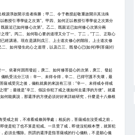
法根源淨故開示造者殊勝；甲二、令于教授起敬重故開示其法殊
以教授引導學徒之次第”。甲四、如何正以教授引導學徒之次第分
、既親近已如何修心次第”。乙二、既親近已如何修心次第分兩
要之理”。丙二、如何取心要的道理又分丁一、丁二，“丁二、正取心
我們已經講過。現在是講到戊三、上士道次修心的階段。上士道次修
二、如何發生此心之道理，以及己三、既發心已(如何)學(菩薩)行
庚一、依著何因而發起，庚二、如何修菩提心的次第，庚三、發起
、儀軌受法分三項：辛一、未得令得，辛二、已得守護不失壞，最
。菩薩戒受完之後，儀軌就廣的來說有三項：“辛一、未得戒令得戒
之理”；最後是“辛三、假設你犯了戒之後如何去還淨的方便”。就還
，如何能廣說，那還淨的方便必須好好來詳細研究，什麼是十八條根
沒有受戒之前，不准看戒條與學處；相反的，菩薩戒在沒受戒之前，
，即使是犯了也不算是犯戒。一旦受了戒，即使沒犯根本墮，就算犯
淨，必須去懺除。所謂的還淨是指菩薩戒的行心儀軌，不是願心儀