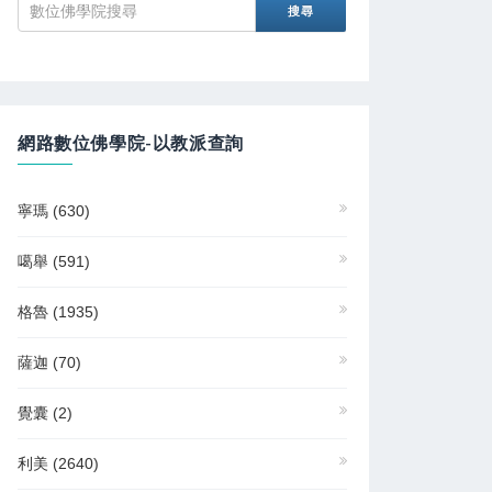
網路數位佛學院-以教派查詢
寧瑪
(630)
噶舉
(591)
格魯
(1935)
薩迦
(70)
覺囊
(2)
利美
(2640)