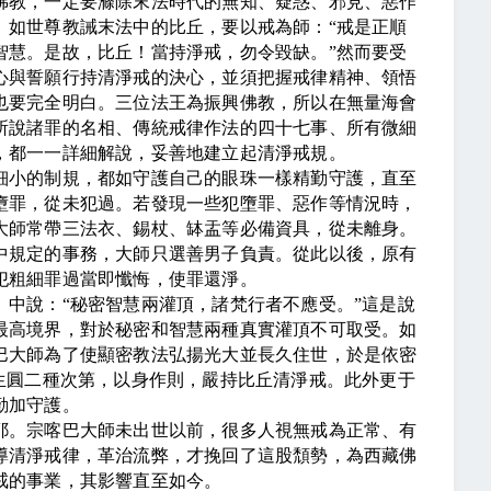
佛教，一定要滌除末法時代的無知、疑惑、邪見、惡作
。如世尊教誡末法中的比丘，要以戒為師：
“
戒是正順
智慧。是故，比丘！當持淨戒，勿令毀缺。
”
然而要受
心與誓願行持清淨戒的決心，並須把握戒律精神、領悟
也要完全明白。三位法王為振興佛教，所以在無量海會
所說諸罪的名相、傳統戒律作法的四十七事、所有微細
，都一一詳細解說，妥善地建立起清淨戒規。
小的制規，都如守護自己的眼珠一樣精勤守護，直至
墮罪，從未犯過。若發現一些犯墮罪、惡作等情況時，
大師常帶三法衣、錫杖、缽盂等必備資具，從未離身。
中規定的事務，大師只選善男子負責。從此以後，原有
犯粗細罪過當即懺悔，使罪還淨。
》中說：
“
秘密智慧兩灌頂，諸梵行者不應受。
”
這是說
最高境界，對於秘密和智慧兩種真實灌頂不可取受。如
巴大師為了使顯密教法弘揚光大並長久住世，於是依密
生圓二種次第，以身作則，嚴持比丘清淨戒。此外更于
勤加守護。
。宗喀巴大師未出世以前，很多人視無戒為正常、有
導清淨戒律，革治流弊，才挽回了這股頹勢，為西藏佛
戒的事業，其影響直至如今。