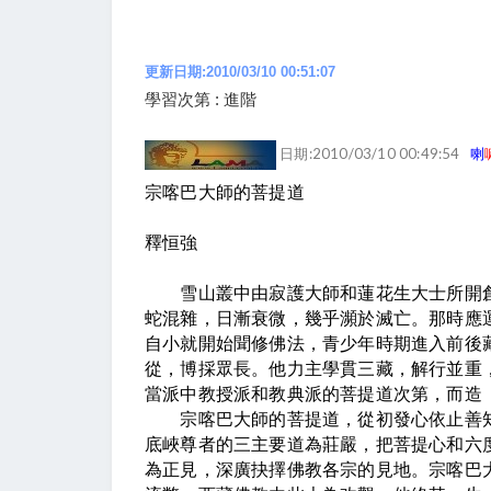
更新日期:2010/03/10 00:51:07
學習次第 : 進階
日期:2010/03/10 00:49:54
喇
宗喀巴大師的菩提道
釋恒強
雪山叢中由寂護大師和蓮花生大士所開創
蛇混雜，日漸衰微，幾乎瀕於滅亡。那時應
自小就開始聞修佛法，青少年時期進入前後
從，博採眾長。他力主學貫三藏，解行並重
當派中教授派和教典派的菩提道次第，而造
宗喀巴大師的菩提道，從初發心依止善知
底峽尊者的三主要道為莊嚴，把菩提心和六
為正見，深廣抉擇佛教各宗的見地。宗喀巴