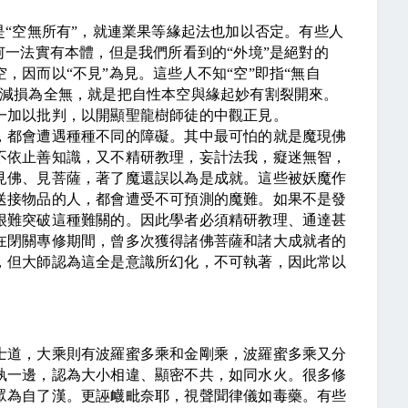
是
“
空無所有
”
，就連業果等緣起法也加以否定。有些人
何一法實有本體，但是我們所看到的
“
外境
”
是絕對的
空，因而以
“
不見
”
為見。這些人不知
“
空
”
即指
“
無自
減損為全無，就是把自性本空與緣起妙有割裂開來。
一加以批判，以開顯聖龍樹師徒的中觀正見。
都會遭遇種種不同的障礙。其中最可怕的就是魔現佛
不依止善知識，又不精研教理，妄計法我，癡迷無智，
見佛、見菩薩，著了魔還誤以為是成就。這些被妖魔作
送接物品的人，都會遭受不可預測的魔難。如果不是發
很難突破這種難關的。因此學者必須精研教理、通達甚
在閉關專修期間，曾多次獲得諸佛菩薩和諸大成就者的
，但大師認為這全是意識所幻化，不可執著，因此常以
道，大乘則有波羅蜜多乘和金剛乘，波羅蜜多乘又分
執一邊，認為大小相違、顯密不共，如同水火。很多修
眾為自了漢。更誣衊毗奈耶，視聲聞律儀如毒藥。有些