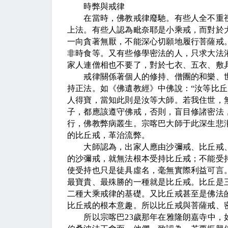
時弊與戒律
在當時，佛教戒律廢馳。有些人全不重視
上法。有些人認為毗奈耶是小乘戒，而對於
一向貪著無厭，不能深心切願地履行菩薩戒
非時食等。又有些修學密法的人，只求大法
家人連僧相也不要了，對於七衣、五衣、敷
戒律關係著個人的修持、僧團的和樂、世
持正法。如《佛遺教經》中佛說：
“
汝等比丘
人得寶，當知此則是汝等大師。若我住世，
子，都應該遵守佛戒，否則，盲目修諸密法
行，佛教弊病叢生。宗喀巴大師于此深生悲
的比丘戒，革治流弊。
大師認為，出家人應由沙彌戒、比丘戒、
的沙彌戒，就無法根本受持比丘戒；不能受
使受持也只是徒具虛名，毫無實際利益可言
最寶貴、最殊勝的一種就是比丘戒。比丘是
二種大乘戒律的基礎。又比丘戒甚至是佛法
比丘戒的根本意趣。所以比丘戒與菩薩戒、
所以宗喀巴
23
歲那年在雅隆朗嘉寺中，