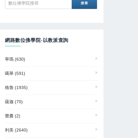
網路數位佛學院-以教派查詢
寧瑪
(630)
噶舉
(591)
格魯
(1935)
薩迦
(70)
覺囊
(2)
利美
(2640)