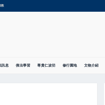
顯教
法訊息
佛法學習
尊貴仁波切
修行園地
文物介紹