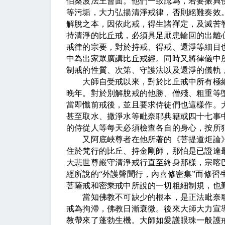
伯桑波法王會面。他們一致認為，若要振興
等污垢，大力弘揚清淨戒律，否則絕難奏效
解脫之本，因依此戒，得生諸禪定，及滅苦
持清淨的比丘戒，必須具足厭患輪回的出離
戒律的宗要，對於持戒、得戒、還淨等細目
中為出家眾廣講比丘戒經。同時又將律儀中
制戒的性質、次第、守護法以及還淨的儀軌
大師自受戒以來，對於比丘戒中所有極細
晚年。對於別解脫戒的他勝、僧殘、粗重等
當即懺前戒後，並且要求侍徒們也這樣作。
甚至取水、撒淨水等毗奈耶典籍或四十七事
的侍從人等每天必須檢查各自的身心，按所
又阿底峽尊者在他所著的《菩提道炬論
住於梵行的比丘、持金剛師，那怕是已證達
大悲世尊嚴守清淨戒行直至終身那樣，宗喀
經所說的
“
外護聲聞行，內喜修密集
”
而修習
菩薩戒和密乘戒中所說的一切粗細制規，也
當知佛教不可缺少的根本，是正法毗奈耶
戒為拘滯，佛教日漸衰微。後來大師大力宣
教帶來了蓬勃生機。大師如愛護眼珠一般護