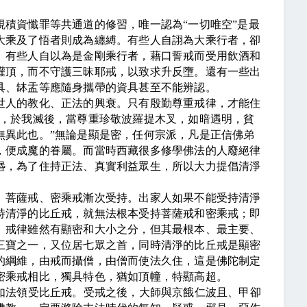
積資懺罪等共通道的修習，唯一認為
“
一切唯空
”
是最
大乘及了悟者則成為纏縛。有些人自詡為大乘行者，卻
。有些人自以為是金剛乘行者，藉口誓戒而受用飲酒和
灌頂，而不守護三昧耶戒，以致求升反墮。還有一些出
具、缽盂等應隨身攜帶的資具甚至不能辨認。
人的教化、正法的興衰。只有殷勤尊重戒律，才能住
，於我滅後，當尊重珍敬波羅提木叉，如暗遇明，貧
無異此也。
”
無論是顯是密，任何宗派，凡是正信佛弟
，便成魔的眷屬。而當時西藏很多修學佛法的人廢絕律
湣，為了住持正法、真實利益眾生，所以大力提倡清淨
菩薩戒、密乘戒漸次受持。出家人如果不能受持清淨
持清淨的比丘戒，就無法根本受持菩薩戒和密乘戒；即
。戒律雖然有顯密和大小之分，但其最根本、最主要、
三寶之一，又位居七眾之首，同時清淨的比丘戒是顯密
的綱維，由戒而攝僧，由僧而使法久住，這是佛陀制定
密乘戒相比，獨具特色，猶如頂幢，特顯高超。
如法領受比丘戒。受戒之後，大師與京餓仁波且、甲卻