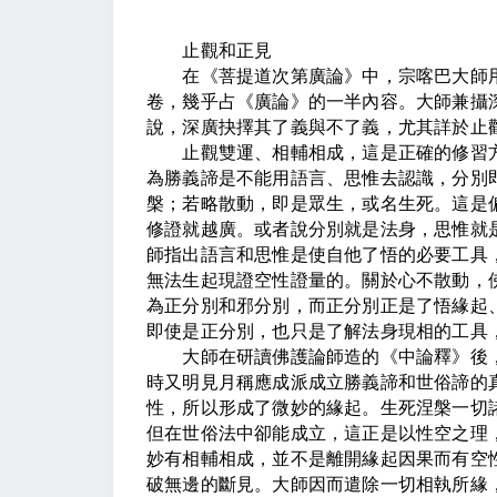
止觀和正見
在《菩提道次第廣論》中，宗喀巴大師用
卷，幾乎占《廣論》的一半內容。大師兼攝
說，深廣抉擇其了義與不了義，尤其詳於止
止觀雙運、相輔相成，這是正確的修習方
為勝義諦是不能用語言、思惟去認識，分別
槃；若略散動，即是眾生，或名生死。這是
修證就越廣。或者說分別就是法身，思惟就
師指出語言和思惟是使自他了悟的必要工具
無法生起現證空性證量的。關於心不散動，
為正分別和邪分別，而正分別正是了悟緣起
即使是正分別，也只是了解法身現相的工具
大師在研讀佛護論師造的《中論釋》後，
時又明見月稱應成派成立勝義諦和世俗諦的
性，所以形成了微妙的緣起。生死涅槃一切
但在世俗法中卻能成立，這正是以性空之理
妙有相輔相成，並不是離開緣起因果而有空
破無邊的斷見。大師因而遣除一切相執所緣