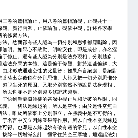
三卷的篇幅論止，用八卷的篇幅論觀，止觀共十一
深觀、廣行兩派，止依瑜伽，觀依中觀，詳述各家學
觀的修習方法。
法。然而卻有些人認為一切分別和思惟都應斷除，因
即無明。如果心不散動、明瞭安住，即是成佛，亦名涅
偏于修止。還有些人認為分別是法身現相，分別越多，
是這法身果的本體。這是偏于修觀。對於這些偏解，大
，由此形成通達空性的比量智；如果忘言絕慮，是絕對
佛菩薩出定後也有分別思惟。大師又把一切分別思惟分
、超脫生死的原因。又邪分別當然不能說是法身現相，
，所以也並不是分別越多修證就越廣。
了悟到聖龍樹師徒的甚深中觀正見和所破的界限，同
真義。一切法是緣起的，所以是空性；由於是性空無自
諸法，唯於所依事上分別假立，在勝義中是不可得的，
，于名言中安立因緣業果等作用。所以自性本空與緣起
性可得。也即是以緣起妙有破有邊的常見，以自性本空
，拔除一切增減妄計，恒常住於空三摩地，通達諸法如