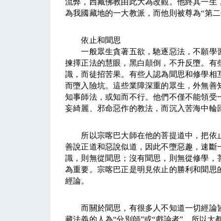
流弊，西藏佛教由此大為改觀。他終其一生
為我國藏地的一大教派，而他則被尊為
“
第二
依止和聞思
一般眾生貪著五欲，馳逐惡法，不願學習
揀擇正法的慧眼，黑白顛倒，不升反墮。有
識，而徒招苦果。有些人認為聞思和修學相
而墮入險坑。這些業障深重的眾生，外無善
知事師法，或知而不行。他們不僅不能領受
妄綺麗、邪命惡作的教法，而沉入苦海中輪
所以宗喀巴大師在他的菩提道中，把依止
善說正道和惡說似道，因此不墮惡趣，速斷
識，則無從聞思；沒有聞思，則無從修學，
為重要。宗喀巴正是明見依止的勝利和聞思
經論。
而關於聞思，有很多人不知道一切經論皆
藏法義的人為
“
分別師
”
或
“
戲論者
”
。所以大