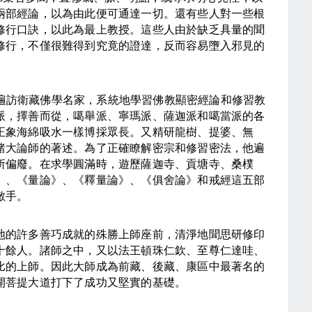
兩
部經論，以為由此便可通達一切。還有些人對一些根
修行口訣，以此為最上教授。這些人由於缺乏具量的聞
修行，不僅很難得到究竟的證達，反而容易墮入邪見的
遍訪衛藏佛學名家，系統地學習佛教顯密經論和修習教
派，擇善而從，噶舉派、寧瑪派、薩迦派和噶當派的各
正象海綿吸水一樣博採眾長。又精研龍樹、提婆、無
諸大論師的著述。為了正確瞭解密宗和修習密法，他遍
所偏廢。在求學圓滿時，遊歷薩迦寺、貢塘寺、桑樸
》、《量論》、《釋量論》、《俱舍論》和戒經這五部
敵手。
的許多善巧成就的殊勝上師座前，清淨地聞思研修印
十餘人。諸師之中，又以法王頓珠仁欽、至尊仁達哇、
比的上師。因此大師成為前藏、後藏、康區中最著名的
開菩提大道打下了成功又堅實的基礎。