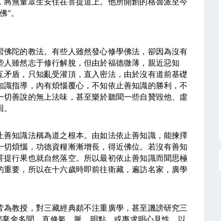
，將無量眾生安住在菩提道上。他所開創的格魯派至今
佛
”
。
佛陀的教法。有些人雖然發心修學佛法，卻因為沒有
些人雖然志于修行解脫，但由於福德微薄，親近惡知
互矛盾，只知亂受灌頂，直入密法，由於沒有道前基礎
知識指導，內有煩惱覆心，不知依止善知識的勝利，不
一切善說的無上法味，甚至樂於聽聞一些自贊毀他、虛
回。
善知識法稱為道之根本。由如法依止善知識，能揀擇
一切煩惱，功德資糧漸漸增長，得近佛位。若沒有善知
菩提行果也就自然落空。所以最初依止善知識而聞思極
的重要，所以在十六歲時即前往衛藏，遍訪名家，廣學
為教授，對三藏經典頗不注重廣學，甚至譏謗研究三
都棄舍多聞，直修氣、脈、明點，或專求明心見性，以