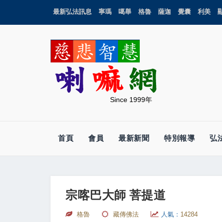
最新弘法訊息
寧瑪
噶舉
格魯
薩迦
覺囊
利美
Since 1999年
首頁
會員
最新新聞
特別報導
弘
宗喀巴大師 菩提道
格魯
藏傳佛法
人氣：
14284