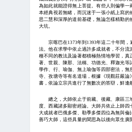
為如此就能證得無上菩提。有些人則偏學
一
本經典視若無睹，而沉迷于一張小紙上寫的
思二慧和深厚的道前基礎，無論怎樣精勤的
大坑。
宗喀巴在
1373
年到
1393
年這二十年間，
法。他在求學中依止過許多成就者，不分流
種不同的教法及論著都積極熱情地學習，真
著、世親、陳那、法稱、功德光、釋迦光等
學作、行、瑜伽、無上瑜伽等四部密法，無
寺、孜塘寺等有名道場，根據《現觀莊嚴論
書，依論立宗共進行了無數次的答辯，鮮逢
總之，大師依止于前藏、後藏、康區三地
度、西藏諸多顯密經論。大師共依止上師四
大成就者巴俄多傑、勒季多傑四位為無與倫
善巧大師，這些具量的聞思為以後向眾生廣