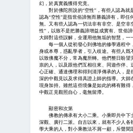
幻，於真實義獲得究竟。
對於佛陀所說的
“
空性
”
，有些人認為就
認為
“
空性
”
是指世俗諦無而勝義諦有，即任
無。又有些人認為一切法非有非空、是空非
性
”
，以致不是把勝義諦增益成實有、世俗諦
大師對這些誤解，全運用他無垢的智慧，一
每一個人從初發心到佛地的修學過程中，
身或本尊，惑亂學者，引入歧途。有些人既
以致佛魔不分，常為魔所轉。他們整日盼望
祟的人，以及跟他們互相往來、同遊作伴、
心正確、通達佛理和得到清淨傳承的人，是
深的中觀見以及求得具證上師的指導。大師
現身加持。雖然這些境像是如此的稀有難得
中觀正見觀照自心，毫無留滯。
顯密和次第
佛教的傳承有大小二乘。小乘即共中下士
深觀、廣行二派。自古以來，就有不少人各
學大乘的人，對小乘教法不屑一顧，斥聲聞