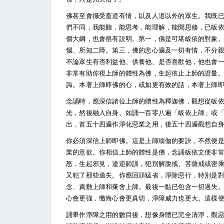
佛甚至會攝受畜道有情，以及人道以外的眾生。我既
們不同，我能聽，能思考，能理解，能聞思修，已皈
個大綱，也會很有説明。第一，佛是可堪皈依的對象
惱、所知二障。第三，佛的悲心遍及一切有情，不分
不論眾生有否利益他、供養他、是否喜歡他，他也會
非常有助你視上師的體性為佛，生起依止上師的證量
誨。本著上師即佛的心，或如更有效的話，本著上師
念誦時，應深信諸位上師的體性為釋迦佛，觀想從皈
光，然後融入自身。如誦一百零八遍「皈依上師」或
出，首五十四遍作淨化惡業之用，後五十四遍觀想自
你必須深信上師即佛。這是上師瑜伽的要訣，不然便
業的意欲。你相信上師的體性是佛，念誦皈依文便非
怒，生起邪見，違逆師訓，犯別解脫戒、菩薩戒或密
又犯了那些過失。你應回頭猛省，淨除惡行，特別是
念、責難上師和棄舍上師。最後一點已包含一切過失
心會更強，懺悔心會更真切，淨障威力也更大。這樣
誦畢作淨障之用的數目後，想像身體已完全清淨，觀