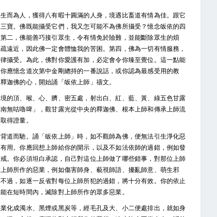
已生而為人，獲得八有暇十圓滿的人身，境遇比畜道有情為佳。跟它
依三寶。佛既能攝受它們，我又怎可能不為佛所攝受？憶念皈依的四
。第二，佛能善巧接引眾生，令有情免於險難，並能斷除眾生的煩
親疏遠近，因此佛一定會體恤我的苦困。第四，佛為一切有情服務，
一律攝受。為此，佛對你愛護有加，必定會令你臻至覺位。這一點能
。你應憶念道次第中金剛總持的一番說話，或你認為最感受用的教
即釋迦佛的心，開始誦「皈依上師」禱文。
依境的頂、喉、心、臍、密五處，射出白、紅、藍、黃、綠五色甘露
「南無咕嚕啤」，觀甘露光從中央的釋迦佛、根本上師和傳承上師流
身取得證量。
是背道而馳。誦「皈依上師」時，如不觀師為佛，便無法引生淨化惡
常有用。你應回想上師給你的開示，以及不如法依師的過錯，例如發
乘戒。你必須坦白承認，自己對這位上師做了哪些錯事，對那位上師
對上師所作的惡業，例如傷害師身、藐視師語、擾亂師意、萌生邪
。不過，如逐一反省對每位上師所犯的過錯，將十分有效。你的依止
便能在短時間內，滅除對上師所作的眾多惡業。
惡業化成濁水、黑煙或黑炭等，經毛孔及大、小二便處排出，就如身