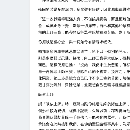
輪回的苦是多麼深切，多麼難有終結，因此應繼續思
『這一次我獲得暇滿人身，不僅饒具意義，而且極難
會，成就正等正覺，斷除一切痛苦，自己和其他如母
前的上師三寶，能帶領我等眾生脫離種種苦痛。為了
你應以這種心念，與一切如母有情尋求皈依。
帕邦嘉寧波車曾就思惟惡道苦，給予以下特別的開示
那是多麼難以忍受。接著，向上師三寶尋求皈依，觀
而已。這樣便應思惟：『沒錯，我仍未生於惡道，但
應一再憶念上師三寶，淨除自己的不善業。換言之，
化惡業。第二步是憶念自己已作不少三塗的苦因，然
觀甘露光流射，淨除惡業，並觀想自己已獲得種種證
皈依上師
誦「皈依上師」時，應明白跟你結過法緣的諸位上師
個形相較為親切。經典中記載，久遠以前，釋迦佛向他
我會調伏賢劫其餘一千位佛也不能教化的眾生。』我
承諾會在此時接引我們。在佛的聖語諸種事業中，為