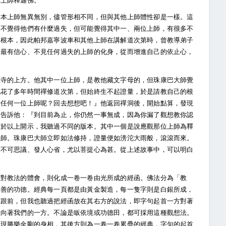
尊上師釋迦佛。
根本上師無異無別，儘管形相不同，但與其他上師體性卻是一樣。這
，不覺得他們有什麼過失，但可能覺得其中一、兩位上師，有很多不
之根本，因此帕邦嘉寧波車和其他上師在講解道次第時，曾教導弟子
己最有信心、不見任何過失的上師的化身，從而增進自己的依止心，
拉寺的上方。他其中一位上師，是教他藏文字母的，但珠康巴大師覺
他花了多年時間禪修道次第，但始終生不起證量，於是請教自己的根
漏任何一位上師呢？回去想想吧！』他返回禪洞後，開始點算，發現
便告訴他：『到目前為止，你仍然一事無成，因為你漏了觀想教你認
對於以上開示，我聽過不同的版本。其中一個是說應觀那位上師為釋
上師。珠康巴大師立即如法修持，證量便如滂沱大雨般，滾滾而來。
麼不可思議、發人心省，尤以菩提心為甚。從上述故事中，可以明白
們對教法的體會，則化成一卷一卷由光所成的經函。佛法分為「教
向善的功德。經典每一頁都是由黃金製造，每一隻字則是白銀所成，
眾跟前，但我也聽過把經函放在其右方的說法，即字句起首一方對著
鍛向著我們的一方。不論是皈依境或功德田，都可採用這種觀想法。
，現勝樂金剛的身相，其後方則為一卷一卷累疊的經典，字句的起首