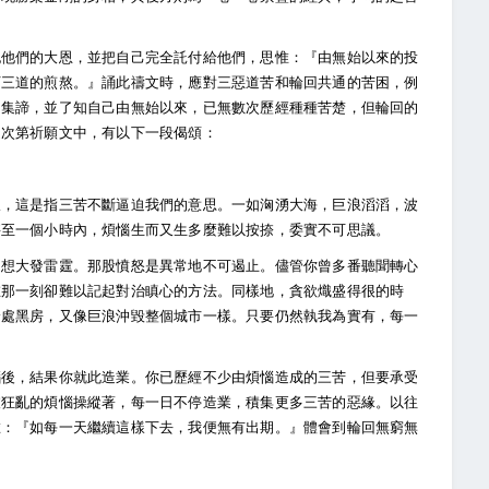
記他們的大恩，並把自己完全託付給他們，思惟：『由無始以來的投
下三道的煎熬。』誦此禱文時，應對三惡道苦和輪回共通的苦困，例
和集諦，並了知自己由無始以來，已無數次歷經種種苦楚，但輪回的
道次第祈願文中，有以下一段偈頌：
樣，這是指三苦不斷逼迫我們的意思。一如洶湧大海，巨浪滔滔，波
甚至一個小時內，煩惱生而又生多麼難以按捺，委實不可思議。
是想大發雷霆。那股憤怒是異常地不可遏止。儘管你曾多番聽聞轉心
在那一刻卻難以記起對治瞋心的方法。同樣地，貪欲熾盛得很的時
身處黑房，又像巨浪沖毀整個城市一樣。只要仍然執我為實有，每一
腦後，結果你就此造業。你已歷經不少由煩惱造成的三苦，但要承受
被狂亂的煩惱操縱著，每一日不停造業，積集更多三苦的惡緣。以往
惟：『如每一天繼續這樣下去，我便無有出期。』體會到輪回無窮無