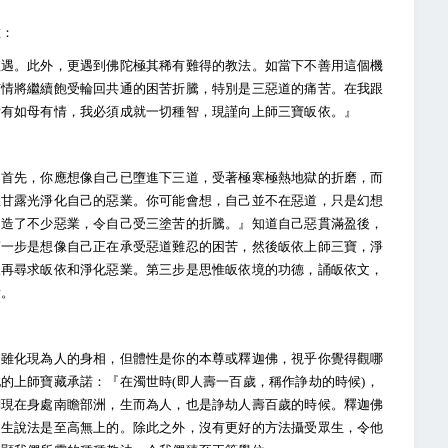
惟：
值遇。此外，更遇到佛陀極其稀有難得的教法。如當下不善用這個機
有情將繼續飽受輪回共通的困苦折騰，特別是三惡道的痛苦。在我跟
所有如母有情，我必須成就一切種智，現謹向上師三寶皈依。』
。首先，你應想像自己已墮進下三道，受著極寒極熱地獄的折磨，而
想甘露光淨化自己的惡業。你可能會想，自己並不在惡道，只是幻想
卻造了不少惡業，令自己受三塗苦的折騰。』知道自己惡貫滿盈後，
第一步是想像自己正在承受惡道難忍的困苦，然後皈依上師三寶，淨
後再尋求皈依和淨化惡業。第三步是思惟皈依境的功德，誦皈依文，
量。
，雖化現為人的身相，但體性是你的本尊或釋迦佛，視乎你覺得觀哪
的上師寶藏承諾：『在濁世時(即人壽一百歲，稱作諍劫的時候)，
們現在身處南瞻部洲，生而為人，也是諍劫人壽百歲的時候。釋迦佛
眾生說法是至高無上的。除此之外，沒有更好的方法攝受眾生，令他