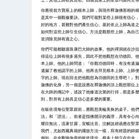
上，其他上師在其左右。四個寶座上的聖眾均面向主
你應視前方寶座上的根本上師，與現作釋迦佛形相的
是其中一個觀修要訣。我們可能對某些上師很有信心
好的地方，甚難對他們產生信心。基於依止上師為道
如何對這些上師引生信心。方法是觀那些上師，為自
並消除見師有過之心。
你們可能都聽過珠康巴大師的故事。他的禪洞就在沙
得這位上師有很多過失，因此不把他觀想在功德田。
本上師。他的上師問道：『你觀功德田時，有沒有遺
遺漏了教他認字的上師。他再去拜見根本上師。上師
字的上師。現在回去把他觀想為功德田的主尊吧！』
迦佛的化身，另一個是說應在釋迦佛的頂上觀想那位
在大師的傳記中，述說了他修道次第的行持，那是多
到，對所有上師具足信心是多麼的重要。
在皈依境每位聖眾跟前，應觀想美輪美奐的桌子。他
法」和「證法」。前者是指佛開示的義理，具有令心
耀目無比，流著甘露，宣暢法音。注解說經函應在聖
我們，尤如西藏典籍的擺放方法一樣，寫有經題的錦
例如，在金剛瑜伽母的皈依境中，根本上師立在中央