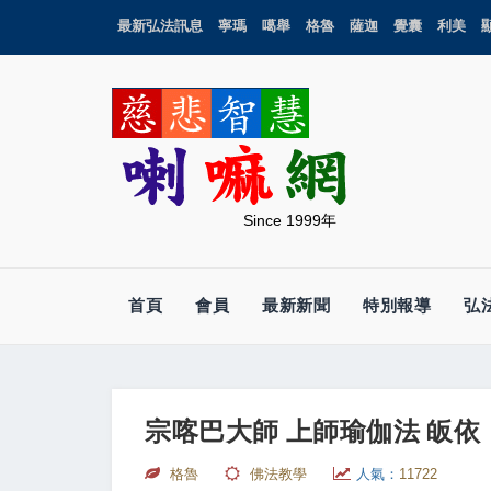
最新弘法訊息
寧瑪
噶舉
格魯
薩迦
覺囊
利美
Since 1999年
首頁
會員
最新新聞
特別報導
弘
宗喀巴大師 上師瑜伽法 皈依
格魯
佛法教學
人氣：
11722