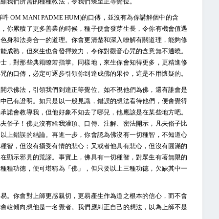
開顯我們所需的種種教法，令我們臻至正等覺位。
OM MANI PADME HUM)的口傳，並沒有為你講解個中的含
生，你累積了更多善業的時候，種子便會發芽生長，令你有機會值遇
、色身和法身合一的道理。你會更清楚和深入瞭解有關道理，能夠修
未能成熟，但來生也會發揮效力，令你對觀音心咒的含意無不通曉。
學士，對那些典籍瞭若指掌。同樣地，來生你會知得更多，更精進修
心咒的口傳，必定可逐步引領你到達成佛的果位，這是不用懷疑的。
生開示佛法，引領我們到達正等覺位。如不視他們為佛，還有誰會是
典中已有證明。如只是以一般見識，錯誤的想法看待他們，便會覺得
佛承諾會教導我，但他好象不知去了哪兒，他應該是在某些地方吧。
凡夫俗子！佛更沒有給我灌頂、口傳、注解、密法開示，凡夫俗子比
出以上錯誤的結論。再進一步，你會認為佛沒有一切種智，不知道心
切種智，但沒有攝受有情的悲心；又或者他具有悲心，但沒有圓滿的
是在顯示邪見的荒謬。事實上，佛具有一切種智，對眾生有著無限的
上種種功德，便可堪稱為「佛」，但只要以上三種功德，欠缺其中一
容易。你會對上師更感親切，更易產生作為道之根本的信心，而不會
你會較傾向想他是一名覺者。我們應糾正自己的想法，以為上師不是