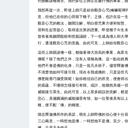
們脫離諸種痛苦。我們多位上師正在履行佛的事業，
我想再提一次，即使上師只是給你觀音心咒(唵嘛呢啤咩吽 
意，但他已在你的心田留下種子。之後，也許在這一
觀音心咒的教法，聽聞注解，明白密咒乘方便和智慧
習和生起菩提心，取得道次第的證量。即使種子今生
曾有雀鳥聽聞龍樹和世親誦經，下一生成為僧人和大
行，通達觀音心咒的意義。由此可見，上師給你觀音
這些上師跟諸佛一樣，都做著偉大崇高的事業，為眾
佛呢？除了他們之外，沒有人堪稱為佛。這一點在經
他們不會是佛的化身，只是一批凡夫俗子。儘管釋迦
不清楚他如何可接引我，現在令我成佛的，只是這些
佛更能善巧攝受我呢！如你相信自己的邪見，便會得
的底蘊，不懂得怎樣接引有情。或許，他雖然具備一
威能接引眾生。由此可見，以上眾多錯誤的見解，都
悲心，具備圓滿的威能攝受有情。如一位聖者具有以
種，便不配「佛」的稱號。
憶念釋迦佛所作的承諾，萌生上師即佛的信心便十分
三心兩意，一時想他是佛，一時想他不是佛。至少，
佛，只是凡夫俗子。