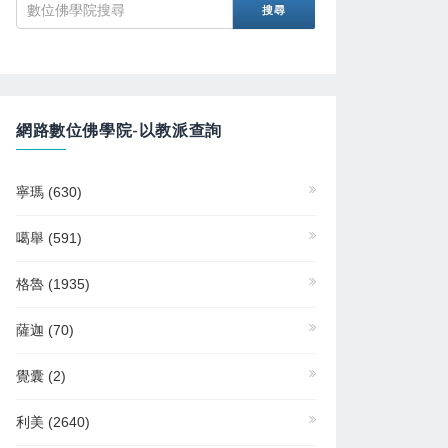
網路數位佛學院-以教派查詢
寧瑪
(630)
噶舉
(591)
格魯
(1935)
薩迦
(70)
覺囊
(2)
利美
(2640)