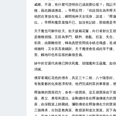
威權。不過，有什麼可證明你已成就覺位呢？』我記
糧，藉此圓成佛道。』帝釋反問：『你說我生為帝釋
他把右掌放在地上，瞬間地神天女現身，說道：『釋
位。』帝釋和魔眾羞愧不已。如沒有記錯，那個應是
天子魔也可解作欲天。欲天披戴花鬘，向行者射出五
是種種煩惱。五箭為爭鬥、驕矜、散亂、狂妄、失念
初衷，由厭離俗世，轉為貪戀世間或令瞋念熾盛，造
佈施時，又令其吝嗇錢財。天子魔便會造成此等干擾
害。觸地印也有這樣的象徵意義。
缽中的甘露代表佛已降伏死魔、煩惱魔和五蘊魔。如
消滅。
佛穿著藏紅花色的僧衣，具足三十二相，八十隨形好
有無量數的化身惠澤有情。他們完成利眾的事業後，
釋迦佛的寶座四方，各有一個寶座。這五個寶座由下
薩、勇父、勇母和護法。金剛總持坐在釋迦佛後方的
座，由深觀派上師圍繞。彌勒佛坐在釋迦佛右方的寶
三個傳承，分別是教典派、教授派和道次第派。其下