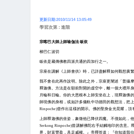
更新日期:2010/11/14 13:05:49
學習次第 : 進階
宗喀巴大師上師瑜伽法 皈依
梭巴仁波切
皈依是藏傳佛教四派共通的四加行之一。
宗座在講解《上師會供》時，已詳盡解釋如何觀想廣
我不會在此再作說明。除此之外，宗座更闡述「普攝
釋迦佛。方法是在額前對開的虛空中，離一個大禮拜
月輪和日輪。你的大恩根本上師安坐在上，現釋迦佛
師現佛的身相，或如許多儀軌中功德田的觀想法，把上師觀為本
Rinpoche)曾作出這樣的開示。佛的聖身金光晃耀
上師釋迦佛的坐姿，象徵他已降伏四魔。不僅如此，他還可借
Serkong Rinpoche)曾講解佛陀右手結觸地印
界，財富豐盈，具足威權。』帝釋答道：『你知道我