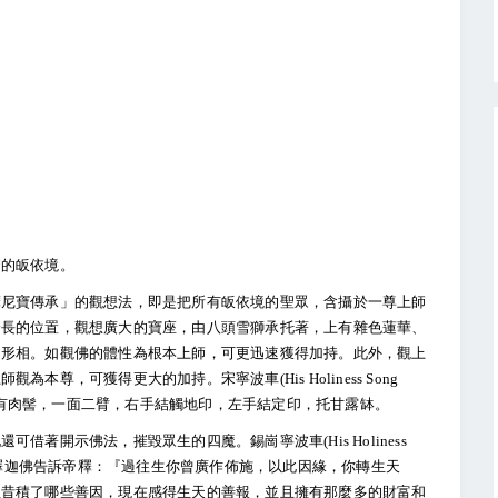
繁的皈依境。
摩尼寶傳承」的觀想法，即是把所有皈依境的聖眾，含攝於一尊上師
身長的位置，觀想廣大的寶座，由八頭雪獅承托著，上有雜色蓮華、
的形相。如觀佛的體性為根本上師，可更迅速獲得加持。此外，觀上
尊，可獲得更大的加持。宋寧波車(His Holiness Song
，頂有肉髻，一面二臂，右手結觸地印，左手結定印，托甘露缽。
著開示佛法，摧毀眾生的四魔。錫崗寧波車(His Holiness
的含意。釋迦佛告訴帝釋：『過往生你曾廣作佈施，以此因緣，你轉生天
往昔積了哪些善因，現在感得生天的善報，並且擁有那麼多的財富和