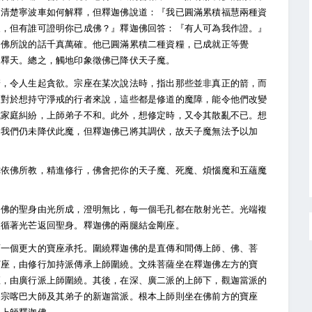
不清楚寧波車如何解釋，但釋迦佛說道：『我已圓滿累積福慧兩種資
天，但有誰可證明你已成佛？』釋迦佛回答：『有人可為我作證。』
迦佛所說的話千真萬確。他已圓滿累積二種資糧，已成就正等覺
帝釋天。總之，觸地印象徵佛已降伏天子魔。
箭，令人生起貪欲。宗座在某次說法時，指出那些並非真正的箭，而
。對於想持守淨戒的行者來說，這些都是修道的魔障，能令他們改變
成家庭糾紛，上師弟子不和。此外，想修定時，又令其散亂不已。想
。我們仍未降伏此魔，但釋迦佛已將其調伏，故天子魔無法予以加
你依佛所教，精進修行，佛會把你的天子魔、死魔、煩惱魔和五蘊魔
。佛的聖身由光所成，澄明無比，每一個毛孔都在散射光芒。光端複
便循著光芒返回聖身。釋迦佛的兩腿結金剛座。
面一個更大的寶座承托。圍繞釋迦佛的是直傳和間傳上師、佛、菩
寶座，由修行加持派傳承上師圍繞。文殊菩薩坐在釋迦佛左方的寶
座，由廣行派上師圍繞。其後，在深、廣二派的上師下，觀迦當派的
為宗喀巴大師及其弟子的新迦當派。根本上師則坐在佛前方的寶座