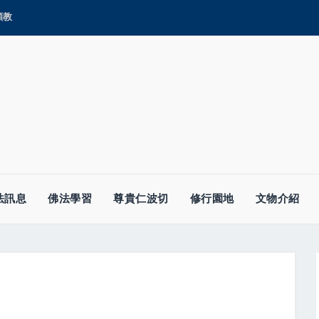
顯教
法訊息
佛法學習
尊貴仁波切
修行園地
文物介紹