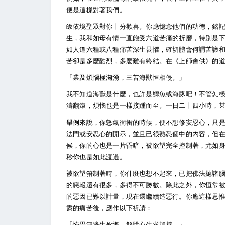
便是這樣對著我們。
皈依境聖眾對你十分歡喜。你應憶念他們的功德，銘
生，我和如母有情一直飽受六道苦痛的折磨，特別是
如人道六種或八種痛苦深生畏懼，確切體會何謂苦諦
苦卻是多麼酷烈，多麼難有終結。在《上師會供》的
「業及煩惱極洶湧，三苦海獸恒相侵。」
我不知道海獸是什麼，也許是鱷魚或海豚吧！不管怎
濤翻滾，煩惱也是一樣接踵而至。一日二十四小時，
舉例來說，你怒氣衝衝的時候，便不想修安忍心，只
法門或安忍心的開示，並且已很熟悉個中的內容，但
候，你的心也是一片昏暗，被欲望完全控制著，尤如
秒你也是如此渡過。
被欲望箝制著時，你什麼也想不起來，已把佛法拋諸
的惡報還有很多，多得不可勝數。除此之外，你恒常
的惡因已難以計量，現在還繼續造惡行。你應這樣思
盡的痛苦後，應作以下祈請：
「怖畏無邊生死海，解脫心生求加持。」