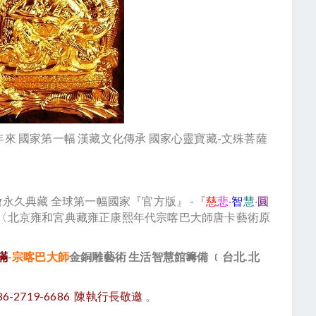
來 國家第一幅 漢藏文化傳承 國家心靈寶藏-
文殊菩薩
會永久典藏 全球第一幅國家『官方版』 -
慈
悲‧
智
慧
‧
圓
『
〈北京雍和宮典藏雍正康熙年代宗喀巴大師唐卡藝術原
滿
-
宗喀巴大師
金銅雕藝術 生活智慧館籌備
台北.北
﹝
886-2719-6686 陳執行長敬邀
。