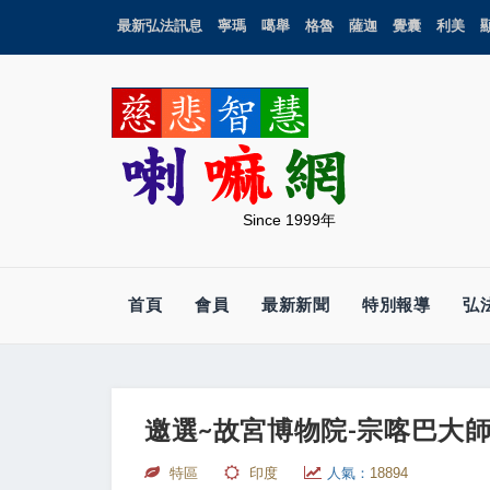
最新弘法訊息
寧瑪
噶舉
格魯
薩迦
覺囊
利美
Since 1999年
首頁
會員
最新新聞
特別報導
弘
邀選~故宮博物院-宗喀巴大
特區
印度
人氣：
18894