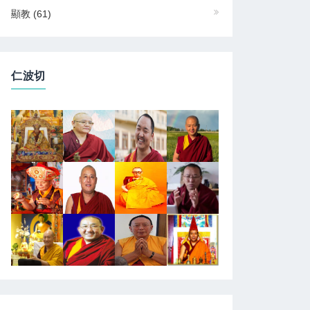
顯教
(61)
仁波切