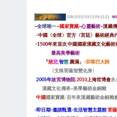
日期:2010/10/13 09:21:21
喇
~
全球唯一
~
國家寶藏
~
心靈藝術
~
漢藏傳
-中國〈全球〉官方〈宮廷〉藝術經典代
-1500年來首次 中國國家漢藏文化藝術傳
最高美學藝術
『
慈
悲
,
智
慧
.
圓滿
』-
宗喀巴大師
〈文殊菩薩智慧化身〉
2005年
故宮博物院
.2010
上海世博會
永
漢藏文化傳承~美學藝術金銅雕
中國
國家寶藏-
百年來漢藏
藝術金銅
-即日期-
邀請甄選-生活智慧主題館
菩