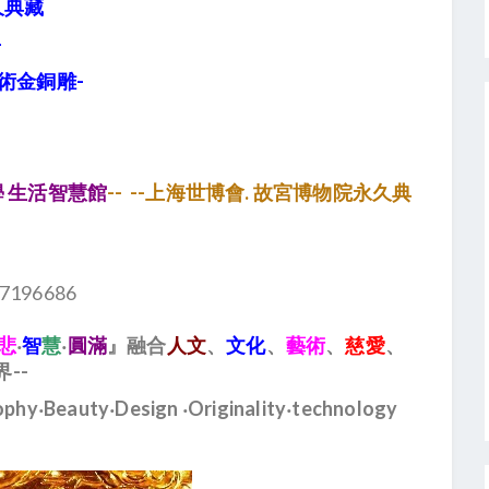
久典藏
-
術金銅雕-
 生活智慧館
-- --上海世博會. 故宮博物院永久典
7196686
悲
‧
智
慧
‧
圓滿
』融合
人文
、
文化
、
藝術
、
慈愛
、
--
ophy‧Beauty‧Design ‧Originality‧technology