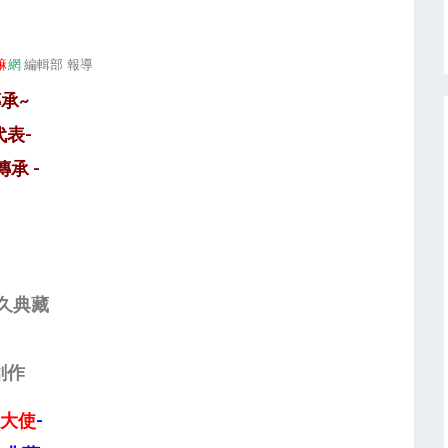
嘛
網
編輯部 報導
承~
表-
承 -
久典藏
雕創作
薩大使
-