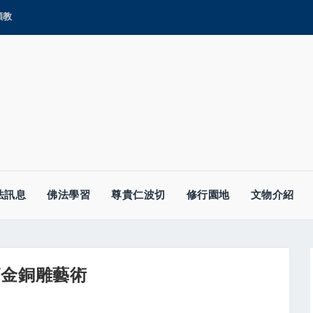
顯教
法訊息
佛法學習
尊貴仁波切
修行園地
文物介紹
師金銅雕藝術