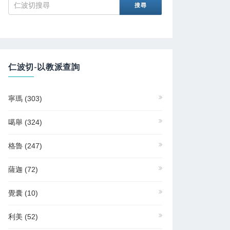
仁波切-以教派查詢
寧瑪
(303)
噶舉
(324)
格魯
(247)
薩迦
(72)
覺囊
(10)
利美
(52)