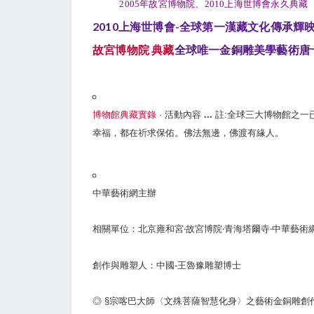
2005年故宮博物院
、2010上海世博會永久典藏
2010上海世博會-全球第一漢藏文化傳承輝映
故宮博物院 典藏
全球唯一金銅雕美學藝術唐
博物館典藏實錄
· 活動內容
...
註:全球三大博物館之一已
幸福，都在祈求保佑。佛法無邊，佛渡有緣人。
中華藝術網主辦
相關單位：北京雍和宮‧故宮博院‧青海塔爾寺‧中華藝術
創作與雕塑人：中國-王魯豫雕塑博士
◎ §宗喀巴大師〈文殊菩薩智慧化身〉之藝術金銅雕創