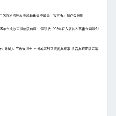
00年來首次國家級漢藏藝術美學最高『官方版』創作金銅雕
5年台北故宮博物院典藏-中國現代1998年官方版首次藝術金銅雕創
作-雕塑人-王魯豫博士-台灣地區甄選藝術典藏家-故宮典藏正版宗喀