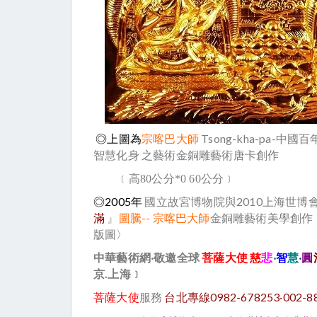
◎上圖為
宗喀巴大師
Tsong-kha-pa-
中國百年
智慧化身 之藝術金銅雕藝術唐卡創作
﹝高80公分*0 60公分﹞
◎2005年
國立故宮博物院與2010上海世博
滿
圖騰--
宗喀巴大師
金銅雕藝術美學創作
』
版圖〉
中華藝術網‧敬邀全球
菩薩大使
慈
悲
‧
智
慧
‧
圓
京.上海
﹞
菩薩大使
服務
台北專線0982-678253‧002-