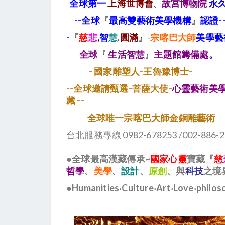
全球第一
上海世博會
故宮博物院
永
、
--全球
『
最高雙藝術美學機構
』
認證-
-
『
慈
悲
,
智
慧
.
圓滿
』-
宗喀巴大師
美學藝
全球
『
生活智慧
』
主題館籌備處
。
- 國家雕塑人-王魯豫博士-
--全球邀請甄選-菩薩大使-
心靈藝術美學
藏 --
全球唯一宗喀巴大師金銅雕藝術
台北服務專線 0982-678253 /002-886-2
●全球最高漢藏傳承~
國家心靈
寶藏『
慈
哲學
、
美學
、
設計
、
原創
、與
科技
之境界
●Humanities‧Culture‧Art‧Love‧philos