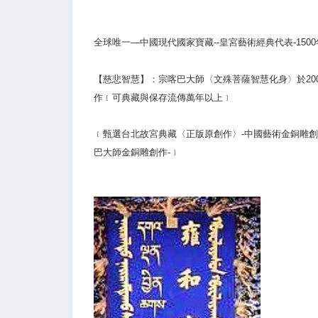
全球唯一—中國現代國家寶藏--皇宮藝術經典代表-15
【慈悲智慧】：宗喀巴大師〈文殊菩薩智慧化身〉於200
作﹝可典藏與保存流傳萬年以上﹞
﹝甄選台北故宮典藏〈正版原創作〉-中國藝術金銅雕創
巴大師金銅雕創作-﹞