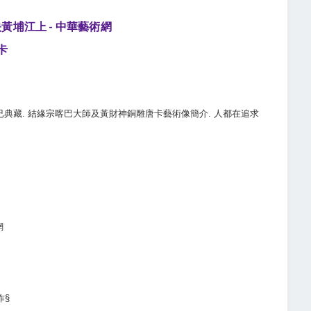
黃埔江上 - 中華藝術網
卡
典藏. 結緣宗喀巴大師及黃財神銅雕唐卡藝術像簡介. 人都在追求
網
作§