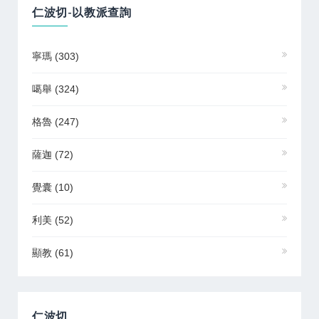
仁波切-以教派查詢
寧瑪
(303)
噶舉
(324)
格魯
(247)
薩迦
(72)
覺囊
(10)
利美
(52)
顯教
(61)
仁波切