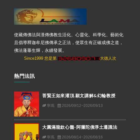
使藏傳佛法與漢傳佛教生活化、心靈化、科學化、藝術化
且倡導釋迦牟尼佛傳承之正法，使眾生有正確成佛之道，
佛法蓬蓽生輝，永續發展。
Since1999 您是第
大德人次
熱門法訊
菩賢王如來灌頂.願文講解&幻輪教授
寧瑪
2026/09/12~2026/09/13
大圓滿龍欽心髓-阿彌陀佛淨土遷識法
寧瑪
2026/08/14~2026/08/16