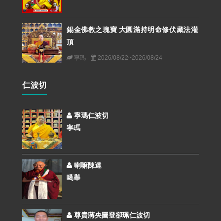
錫金佛教之瑰寶 大圓滿持明命修伏藏法灌
頂
寧瑪
2026/08/22~2026/08/24
仁波切
寧瑪仁波切
寧瑪
喇嘛陳達
噶舉
尊貴蔣央圖登卻珮仁波切