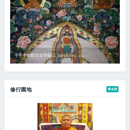
千手千眼觀世音菩薩
修行園地
看全部