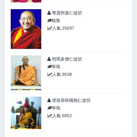
尊貴阿嘉仁波切
格魯
人氣:25697
明瑪多傑仁波切
寧瑪
人氣:9538
堪祖恭秋哦熱仁波切
寧瑪
人氣:6852