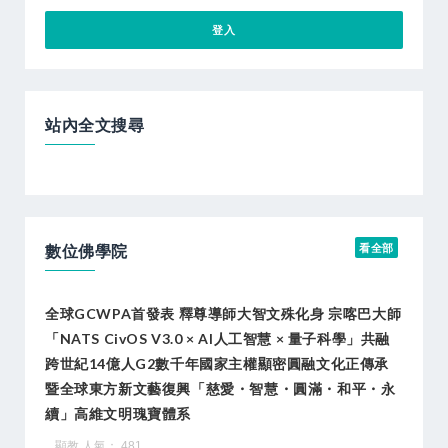
站內全文搜尋
數位佛學院
看全部
全球GCWPA首發表 釋尊導師大智文殊化身 宗喀巴大師
「NATS CivOS V3.0 × AI人工智慧 × 量子科學」共融
跨世紀14億人G2數千年國家主權顯密圓融文化正傳承
暨全球東方新文藝復興「慈愛・智慧・圓滿・和平・永
續」高維文明瑰寶體系
顯教 人氣： 481