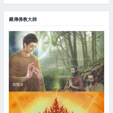
藏傳佛教大師
四聖諦