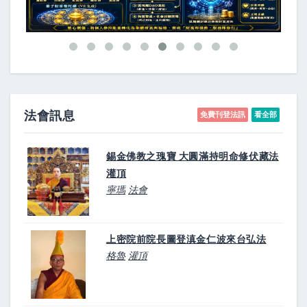
法會訊息
免費刊登法訊
看全部
錫金佛教之瑰寶 大圓滿持明命修伏藏法
灌頂
寧瑪
法會
上密院前院長圖登滇金仁波來台弘法
格魯
灌頂