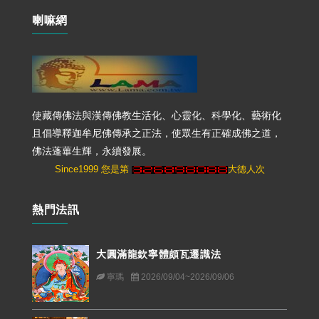
喇嘛網
使藏傳佛法與漢傳佛教生活化、心靈化、科學化、藝術化
且倡導釋迦牟尼佛傳承之正法，使眾生有正確成佛之道，
佛法蓬蓽生輝，永續發展。
Since1999 您是第
大德人次
熱門法訊
大圓滿龍欽寧體頗瓦遷識法
寧瑪
2026/09/04~2026/09/06