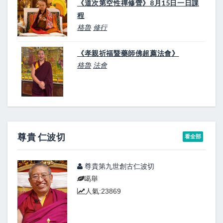
《道次第空性禪修營》8月15日一日課
程
格魯
修行
《孝親祈福暨藥師佛超薦法會》
格魯
法會
尊貴 仁波切
看全部
尊貴第九世創古仁波切
噶舉
人氣:23869