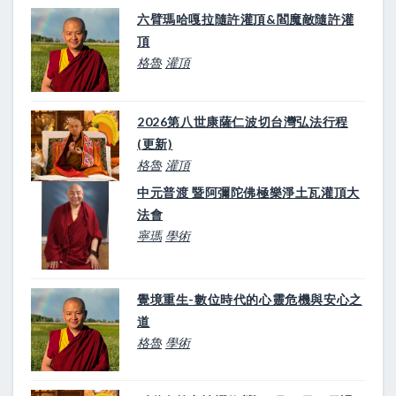
六臂瑪哈嘎拉隨許灌頂&閻魔敵隨許灌
頂
格魯
灌頂
2026第八世康薩仁波切台灣弘法行程
(更新)
格魯
灌頂
中元普渡 暨阿彌陀佛極樂淨土瓦灌頂大
法會
寧瑪
學術
覺境重生-數位時代的心靈危機與安心之
道
格魯
學術