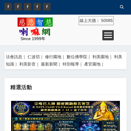
線上大德：
50085
Since 1999年
法會訊息
｜
仁波切
｜
修行園地
｜
數位佛學院
｜
利美園地
｜
利美
知識
｜
利美影音
｜
最新新聞
｜
特別報導
｜
產官園地
｜
精選活動