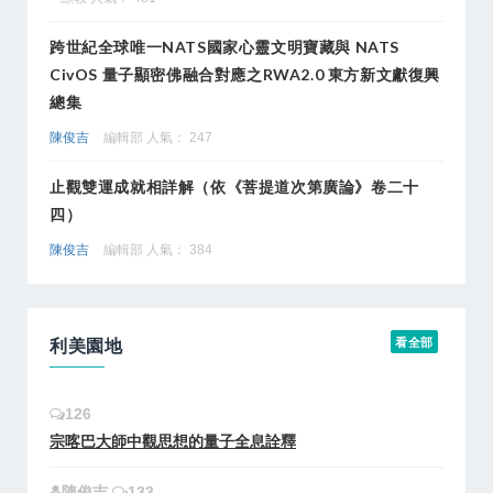
跨世紀全球唯一NATS國家心靈文明寶藏與 NATS
CivOS 量子顯密佛融合對應之RWA2.0 東方新文獻復興
總集
陳俊吉
編輯部 人氣： 247
止觀雙運成就相詳解（依《菩提道次第廣論》卷二十
四）
陳俊吉
編輯部 人氣： 384
利美園地
看全部
126
宗喀巴大師中觀思想的量子全息詮釋
陳俊吉
133