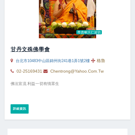
尊貴喇大仁波切
甘丹文殊佛學會
格魯
台北市10483中山區錦州街241巷1弄1號2樓
02-25169431
Chentrong@yahoo.com.tw
佛法宣流 利益一切有情眾生
詳細資訊