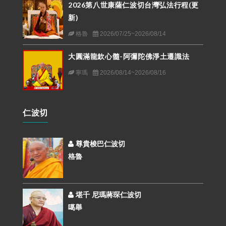
2026第八世康薩仁波切台灣弘法行程(更
新)
格魯
2026/07/25~2026/08/14
大圓滿龍欽心髓-阿彌陀佛淨土遷識法
寧瑪
2026/08/14~2026/08/16
仁波切
尊貴梭巴仁波切
格魯
堪千 尼瑪蔣琛仁波切
噶舉