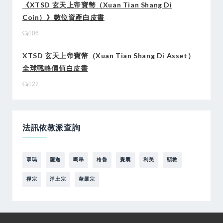
《XTSD 玄天上帝寶幣（Xuan Tian Shang Di
Coin）》數位資產白皮書
106
XTSD 玄天上帝寶幣（Xuan Tian Shang Di Asset）
全球戰略價值白皮書
122
法訊依教派查詢
寧瑪
薩迦
噶舉
格魯
覺囊
利美
顯教
禪宗
淨土宗
華嚴宗