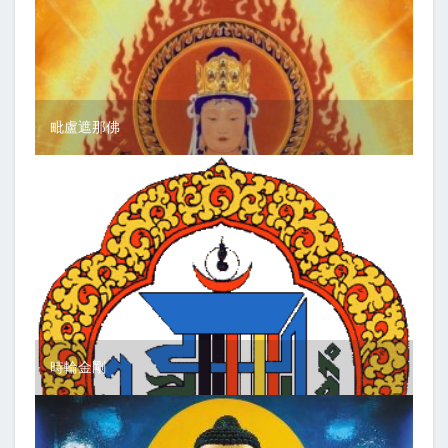
毗盧遮那佛
時輪金剛