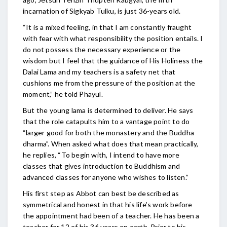
incarnation of Sigkyab Tulku, is just 36-years old.
“It is a mixed feeling, in that I am constantly fraught
with fear with what responsibility the position entails. I
do not possess the necessary experience or the
wisdom but I feel that the guidance of His Holiness the
Dalai Lama and my teachers is a safety net that
cushions me from the pressure of the position at the
moment,” he told Phayul.
But the young lama is determined to deliver. He says
that the role catapults him to a vantage point to do
“larger good for both the monastery and the Buddha
dharma”. When asked what does that mean practically,
he replies, “To begin with, I intend to have more
classes that gives introduction to Buddhism and
advanced classes for anyone who wishes to listen.”
His first step as Abbot can best be described as
symmetrical and honest in that his life’s work before
the appointment had been of a teacher. He has been a
teacher for 12 of his 36 years on earth. Prior to his