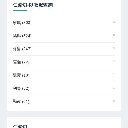
仁波切-以教派查詢
寧瑪
(303)
噶舉
(324)
格魯
(247)
薩迦
(72)
覺囊
(10)
利美
(52)
顯教
(61)
仁波切