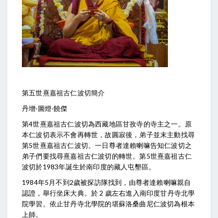
第五世熹嘉祖古仁波切簡介
丹增‧圖燈‧饒傑
第4世熹嘉祖古仁波切為西藏地區甘孜寺的寺主之一。原
本仁波切表示不會再轉世，故圓寂後，弟子並末主動找尋
第5世熹嘉祖古仁波切。一日尊者達賴喇嘛告知仁波切之
弟子們要找尋熹嘉祖古仁波切的轉世。第5世熹嘉祖古仁
波切於1983年誕生於南印度的藏人屯墾區。
1984年5月不到2歲被探訪隊找到，由尊者達賴喇嘛親自
認證，舉行坐床大典。於 2 歲左右進入南印度甘丹寺北學
院學習。依止甘丹寺北學院的堪蘇洛桑曲尼仁波切為根本
上師。