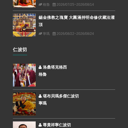
格魯
2026/07/25~2026/08/14
錫金佛教之瑰寶 大圓滿持明命修伏藏法灌
頂
寧瑪
2026/08/22~2026/08/24
仁波切
洛桑塔克格西
格魯
堪布貝瑪多傑仁波切
寧瑪
尊貴祥寧仁波切