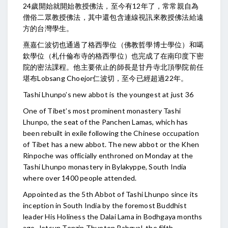
24歲開始就開始教授佛法，至今有12年了，常常親自為
僧俗二眾教授佛法，其中還包含連線視訊來教授佛法給遠
方的台灣學生。
熹嘉仁波切也通過了格西學位（佛教哲學博士學位）和噶
欽學位（札什倫布寺的格西學位）也完成了在南印度下密
院的密法課程。他主要依止的師長是甘丹寺北頂學院前任
堪布Lobsang Choejor仁波切，至今已經超過22年。
Tashi Lhunpo’s new abbot is the youngest at just 36
One of Tibet’s most prominent monastery Tashi
Lhunpo, the seat of the Panchen Lamas, which has
been rebuilt in exile following the Chinese occupation
of Tibet has a new abbot. The new abbot or the Khen
Rinpoche was officially enthroned on Monday at the
Tashi Lhunpo monastery in Bylakyppe, South India
where over 1400 people attended.
Appointed as the 5th Abbot of Tashi Lhunpo since its
inception in South India by the foremost Buddhist
leader His Holiness the Dalai Lama in Bodhgaya months
ago, Jetsun Tenzin Thupten Rabgyal, the fifth