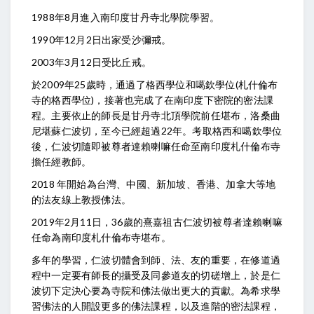
1988年8月進入南印度甘丹寺北學院學習。
1990年12月2日出家受沙彌戒。
2003年3月12日受比丘戒。
於2009年25歲時，通過了格西學位和噶欽學位(札什倫布
寺的格西學位)，接著也完成了在南印度下密院的密法課
程。主要依止的師長是甘丹寺北頂學院前任堪布，洛桑曲
尼堪蘇仁波切，至今已經超過22年。考取格西和噶欽學位
後，仁波切隨即被尊者達賴喇嘛任命至南印度札什倫布寺
擔任經教師。
2018 年開始為台灣、中國、新加坡、香港、加拿大等地
的法友線上教授佛法。
2019年2月11日，36歲的熹嘉祖古仁波切被尊者達賴喇嘛
任命為南印度札什倫布寺堪布。
多年的學習，仁波切體會到師、法、友的重要，在修道過
程中一定要有師長的攝受及同參道友的切磋增上，於是仁
波切下定決心要為寺院和佛法做出更大的貢獻。為希求學
習佛法的人開設更多的佛法課程，以及進階的密法課程，