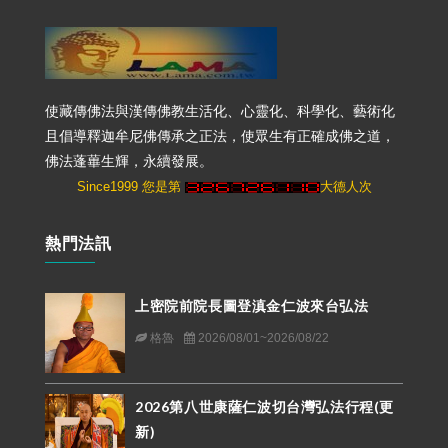
使藏傳佛法與漢傳佛教生活化、心靈化、科學化、藝術化
且倡導釋迦牟尼佛傳承之正法，使眾生有正確成佛之道，
佛法蓬蓽生輝，永續發展。
Since1999 您是第
大德人次
熱門法訊
上密院前院長圖登滇金仁波來台弘法
格魯
2026/08/01~2026/08/22
2026第八世康薩仁波切台灣弘法行程(更
新)