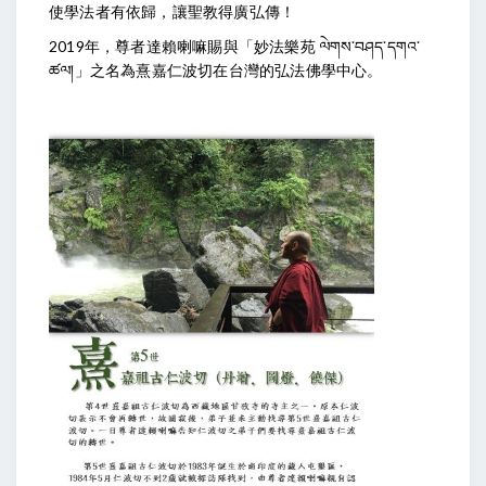
使學法者有依歸，讓聖教得廣弘傳！
2019年，尊者達賴喇嘛賜與「妙法樂苑 ལེགས་བཤད་དགའ་
ཚལ།」之名為熹嘉仁波切在台灣的弘法佛學中心。