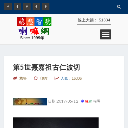
線上大德：
51334
Since 1999年
第5世熹嘉祖古仁波切
格魯
印度
人氣：
16306
日期:2019/05/12
喇
嘛
網
報導