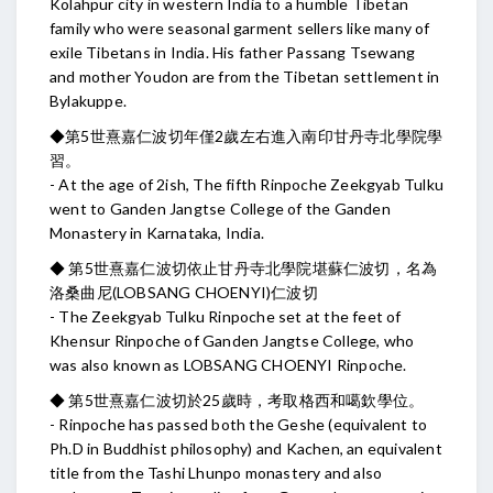
Kolahpur city in western India to a humble Tibetan
family who were seasonal garment sellers like many of
exile Tibetans in India. His father Passang Tsewang
and mother Youdon are from the Tibetan settlement in
Bylakuppe.
◆第5世熹嘉仁波切年僅2歲左右進入南印甘丹寺北學院學
習。
- At the age of 2ish, The fifth Rinpoche Zeekgyab Tulku
went to Ganden Jangtse College of the Ganden
Monastery in Karnataka, India.
◆ 第5世熹嘉仁波切依止甘丹寺北學院堪蘇仁波切，名為
洛桑曲尼(LOBSANG CHOENYI)仁波切
- The Zeekgyab Tulku Rinpoche set at the feet of
Khensur Rinpoche of Ganden Jangtse College, who
was also known as LOBSANG CHOENYI Rinpoche.
◆ 第5世熹嘉仁波切於25歲時，考取格西和噶欽學位。
- Rinpoche has passed both the Geshe (equivalent to
Ph.D in Buddhist philosophy) and Kachen, an equivalent
title from the Tashi Lhunpo monastery and also