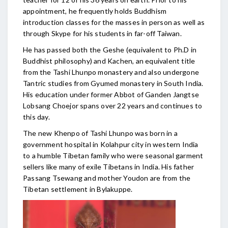
appointment, he frequently holds Buddhism
introduction classes for the masses in person as well as
through Skype for his students in far-off Taiwan.
He has passed both the Geshe (equivalent to Ph.D in
Buddhist philosophy) and Kachen, an equivalent title
from the Tashi Lhunpo monastery and also undergone
Tantric studies from Gyumed monastery in South India.
His education under former Abbot of Ganden Jangtse
Lobsang Choejor spans over 22 years and continues to
this day.
The new Khenpo of Tashi Lhunpo was born in a
government hospital in Kolahpur city in western India
to a humble Tibetan family who were seasonal garment
sellers like many of exile Tibetans in India. His father
Passang Tsewang and mother Youdon are from the
Tibetan settlement in Bylakuppe.