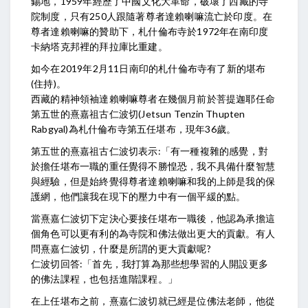
錫地，1959年經歷了中國文化大革命，破壞了西藏的寺
院制度，只有250人跟隨著尊者達賴喇嘛流亡於印度。在
尊者達賴喇嘛的贊助下，札什倫布寺於1972年在南印度
卡納塔克邦裡的拜拉庫比重建。
如今在2019年2月11日南印的札什倫布寺有了新的堪布
(住持)。
西藏的精神領袖達賴喇嘛尊者在幾個月前於菩提迦耶任命
第五世的熹嘉祖古仁波切(Jetsun Tenzin Thupten
Rabgyal)為札什倫布寺第五任堪布，現年36歲。
第五世的熹嘉祖古仁波切表示:「有一種複雜的感覺，對
於擔任堪布一職的重任覺得不勝惶恐，我不具備什麼智慧
與經驗，但是始終覺得尊者達賴喇嘛和我的上師是我的保
護網，他們讓我在現下的壓力中有一個平緩的點。
當熹嘉仁波切下定決心要接任堪布一職後，他認為承擔這
個角色可以更有利的為寺院和佛法做出更大的貢獻。有人
問熹嘉仁波切，什麼是所謂的更大貢獻呢?
仁波切回答:「首先，我打算為那些想學習的人開設更多
的佛法課程，也包括進階課程。」
在上任堪布之前，熹嘉仁波切就已經是位佛法老師，他從