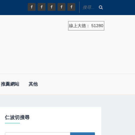
線上大德：
51280
推薦網站
其他
仁波切搜尋