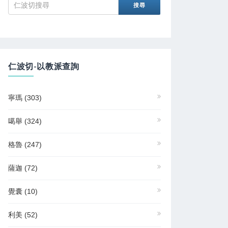
仁波切-以教派查詢
寧瑪
(303)
噶舉
(324)
格魯
(247)
薩迦
(72)
覺囊
(10)
利美
(52)