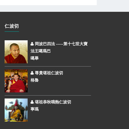
仁波切
岡波巴四法 -----第十七世大寶
法王噶瑪巴
噶舉
尊貴堪祖仁波切
格魯
堪祖恭秋哦熱仁波切
寧瑪