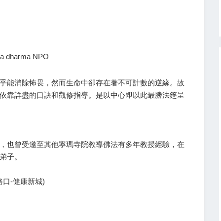
ha dharma NPO
乎能消除怖畏，然而生命中卻存在著不可計數的逆緣。故
依靠詳盡的口訣和觀修指導。是以中心即以此最勝法筵呈
，也曾受邀至其他寧瑪寺院教導佛法有多年教授經驗，在
弟子。
口-健康新城)