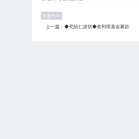
友善列印
上一篇：◆究給仁波切◆舍利塔基金募款