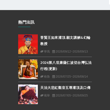
熱門法訊
菩賢王如來灌頂.願文講解&幻輪
教授
寧瑪
2026/09/12~2026/09/13
2026第八世康薩仁波切台灣弘法
行程(更新)
格魯
2026/07/25~2026/08/14
天法大悲紅觀音五尊灌頂及口傳
噶舉
2026/07/05~2026/09/25