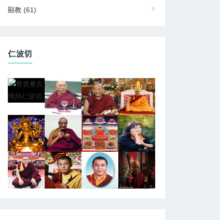
顯教
(61)
仁波切