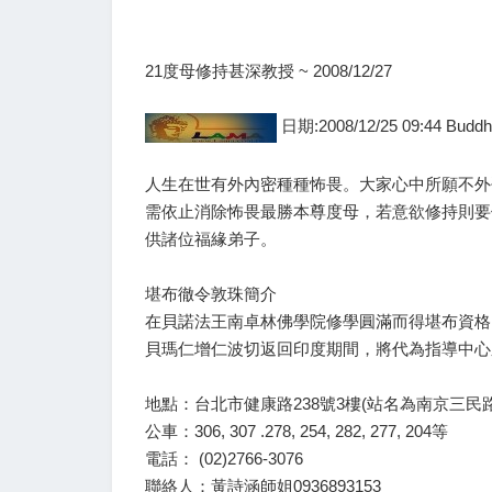
21度母修持甚深教授 ~ 2008/12/27
日期:2008/12/25 09:44 Budd
人生在世有外內密種種怖畏。大家心中所願不外
需依止消除怖畏最勝本尊度母，若意欲修持則要
供諸位福緣弟子。
堪布徹令敦珠簡介
在貝諾法王南卓林佛學院修學圓滿而得堪布資格
貝瑪仁增仁波切返回印度期間，將代為指導中心
地點：台北市健康路238號3樓(站名為南京三民路
公車：306, 307 .278, 254, 282, 277, 204等
電話： (02)2766-3076
聯絡人：黃詩涵師姐0936893153