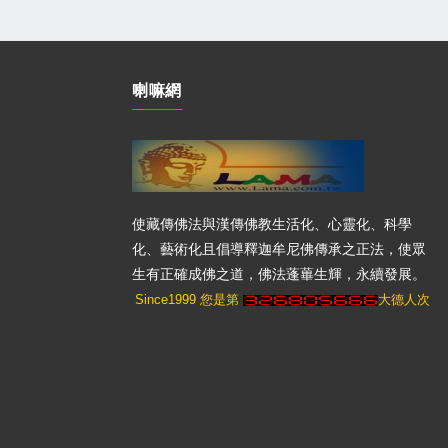
喇嘛網
使藏傳佛法與漢傳佛教生活化、心靈化、科學
化、藝術化且倡導釋迦牟尼佛傳承之正法，使眾
生有正確成佛之道，佛法蓬蓽生輝，永續發展。
Since1999 您是第
大德人次