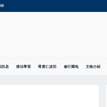
顯教
法訊息
佛法學習
尊貴仁波切
修行園地
文物介紹