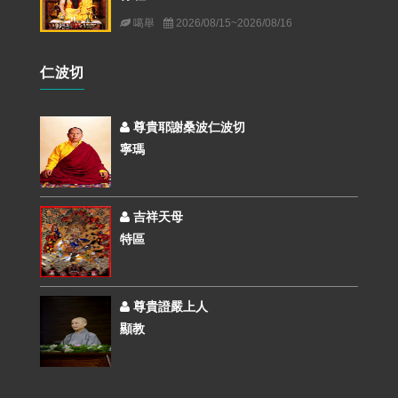
噶舉
2026/08/15~2026/08/16
仁波切
尊貴耶謝桑波仁波切
寧瑪
吉祥天母
特區
尊貴證嚴上人
顯教