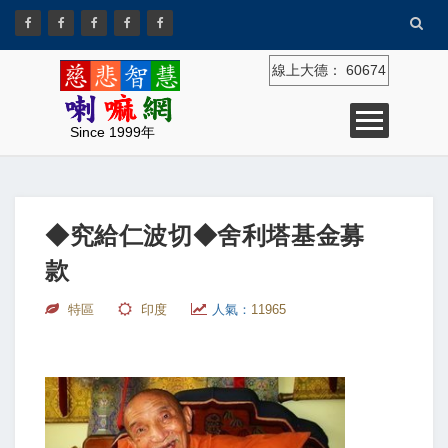
線上大德：
60674
Since 1999年
◆究給仁波切◆舍利塔基金募
款
特區
印度
人氣：
11965