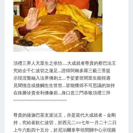
頂禮三界人天眾生之依怙....大成就者尊貴的察巴法王
究給企千仁波切之蓮足...證得阿耨多羅三藐三菩提
示現涅槃融入法界佛剎土...予娑婆世間眾生能得遇
見聞憶念或接觸生生世世...皆能獲得不可思議的加持
在殊勝珍貴舍利佛像前...身口意三門恭敬頂禮三拜
~~~~~~~~~~~~~~~~~~~~
尊貴的薩迦巴茶支派法王，亦是當代大成就者－金剛
持，究給崔欽仁波切，於西元二○○七年一月二十二日
上午六點四十五分，於尼泊爾拿寧坦閉關中心示現圓