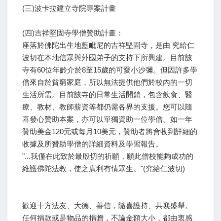
(三)波卡拉建立寺院專案計畫
(四)吉祥堅固寺學僧贊助計畫：
座落於佛陀出生地藍毗尼的吉祥堅固寺，是由 究給仁
波切在本地信眾與外國弟子的支持下所興建。目前該
寺有60位年齡介於8至15歲的可愛小沙彌。但因許多學
僧來自於貧窮家庭，所以無法提供他們於校內的一切
生活所需。目前該寺的日常生活開銷，包含飲食、醫
療、教材、教師薪資等都仍需各界的支援。您可以隨
喜發心贊助本案，亦可以單獨資助一位學僧。如一年
贊助美金120元或每月10美元，贊助者將會收到詳細的
收據及所贊助學僧的詳細資料及學習報告。
"...我僅在此致於最殷切的祈願，願此僧校能夠成功的
維護佛陀法教，使之廣利有情眾生。"(究給仁波切)
歡迎十方法友、大德、善信，隨喜護持、共襄盛舉。
任何捐款或是物品的捐贈，不論金額大小，都由衷感