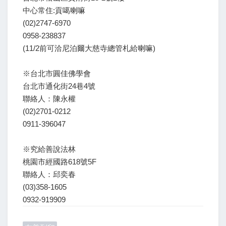
中心常住:貢噶喇嘛
(02)2747-6970
0958-238837
(11/2前可洽尼泊爾大慈寺總管札給喇嘛)
※台北市圓佳佛學會
台北市通化街24巷4號
聯絡人：陳永權
(02)2701-0212
0911-396047
※究給善說法林
桃園市經國路618號5F
聯絡人：邱奕春
(03)358-1605
0932-919909