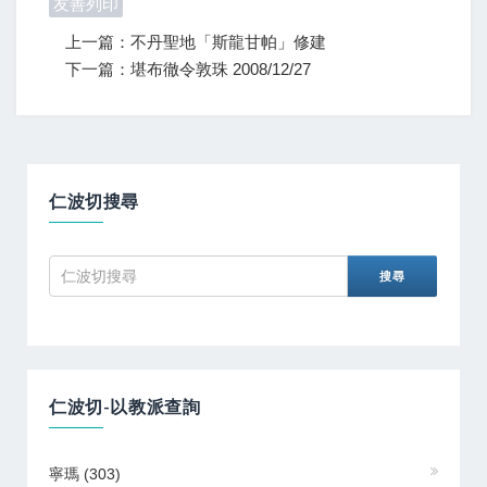
友善列印
上一篇：不丹聖地「斯龍甘帕」修建
下一篇：堪布徹令敦珠 2008/12/27
仁波切搜尋
仁波切-以教派查詢
寧瑪
(303)