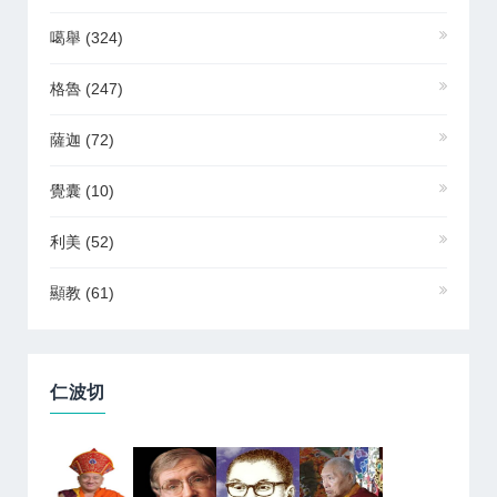
噶舉
(324)
格魯
(247)
薩迦
(72)
覺囊
(10)
利美
(52)
顯教
(61)
仁波切