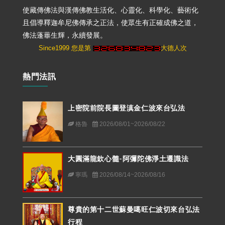
使藏傳佛法與漢傳佛教生活化、心靈化、科學化、藝術化
且倡導釋迦牟尼佛傳承之正法，使眾生有正確成佛之道，
佛法蓬蓽生輝，永續發展。
Since1999 您是第
大德人次
熱門法訊
上密院前院長圖登滇金仁波來台弘法
格魯
2026/08/01~2026/08/22
大圓滿龍欽心髓-阿彌陀佛淨土遷識法
寧瑪
2026/08/14~2026/08/16
尊貴的第十二世蘇曼噶旺仁波切來台弘法
行程