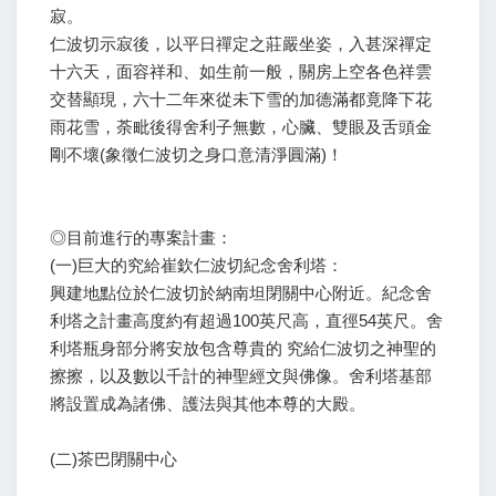
寂。
仁波切示寂後，以平日禪定之莊嚴坐姿，入甚深禪定
十六天，面容祥和、如生前一般，關房上空各色祥雲
交替顯現，六十二年來從未下雪的加德滿都竟降下花
雨花雪，荼毗後得舍利子無數，心臟、雙眼及舌頭金
剛不壞(象徵仁波切之身口意清淨圓滿)！
◎目前進行的專案計畫：
(一)巨大的究給崔欽仁波切紀念舍利塔：
興建地點位於仁波切於納南坦閉關中心附近。紀念舍
利塔之計畫高度約有超過100英尺高，直徑54英尺。舍
利塔瓶身部分將安放包含尊貴的 究給仁波切之神聖的
擦擦，以及數以千計的神聖經文與佛像。舍利塔基部
將設置成為諸佛、護法與其他本尊的大殿。
(二)茶巴閉關中心