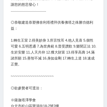
謝您的慈悲發心！
.....................................
◎恭敬建造恭塑佛舍利塔禮拜供養佛塔之殊勝功德利
益：
1.轉生王室 2.得美妙身 3.所言悅耳 4.他人見喜 5.個性
可愛 6.五明悉通 7.為世典範 8.普受讚歎 9.樂聞正法 10.
生於安樂 11.人天共仰 12.獲大財富 13.得享高壽 14.滿
諸所願 15.善智不減 16.身如金剛 17.轉生上道 18.速成
正覺。
~~~~~~~~~~~~~~~~~~~~
◎欲參贊者可逕洽：
※薩迦塔澤學會
台北市松山區寶清街18-2號2樓