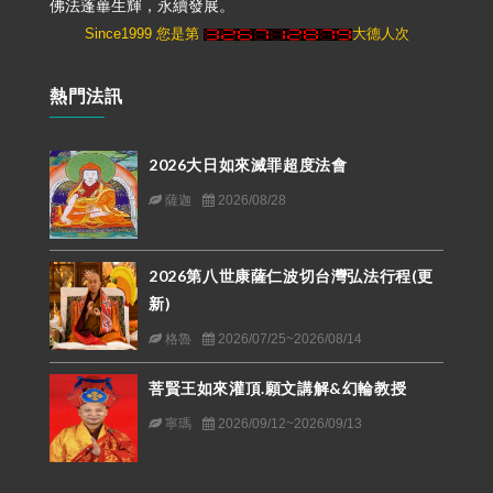
佛法蓬蓽生輝，永續發展。
Since1999 您是第
大德人次
熱門法訊
2026大日如來滅罪超度法會
薩迦
2026/08/28
2026第八世康薩仁波切台灣弘法行程(更
新)
格魯
2026/07/25~2026/08/14
菩賢王如來灌頂.願文講解&幻輪教授
寧瑪
2026/09/12~2026/09/13