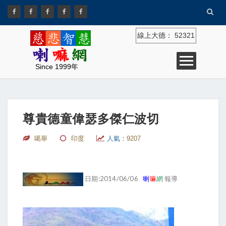
線上大德：
52321
Since 1999年
尊貴德童偉瑟多傑仁波切
噶舉
印度
人氣：
9207
日期:2014/06/06
喇
嘛
網
報導