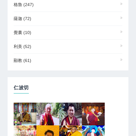
格魯
(247)
薩迦
(72)
覺囊
(10)
利美
(52)
顯教
(61)
仁波切