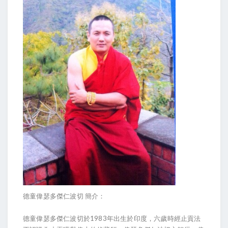
德童偉瑟多傑仁波切 簡介：
德童偉瑟多傑仁波切於1983年出生於印度，六歲時經止貢法