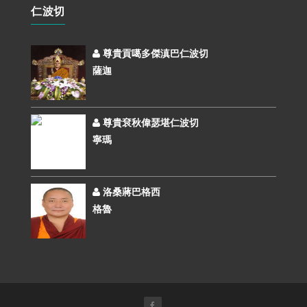
仁波切
尊貴貢噶多傑滇巴仁波切
薩迦
尊貴袞秋偉瑟堪仁波切
寧瑪
洛桑蔣巴格西
格魯