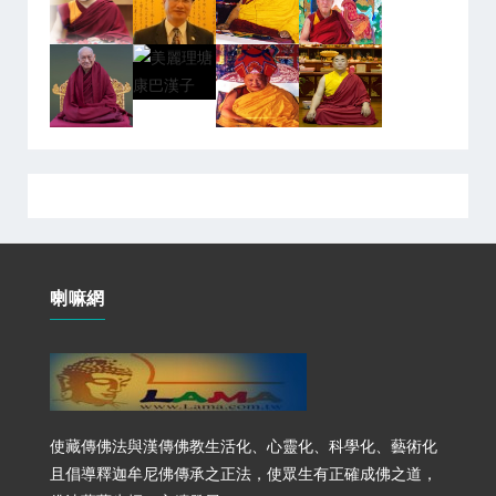
喇嘛網
使藏傳佛法與漢傳佛教生活化、心靈化、科學化、藝術化
且倡導釋迦牟尼佛傳承之正法，使眾生有正確成佛之道，