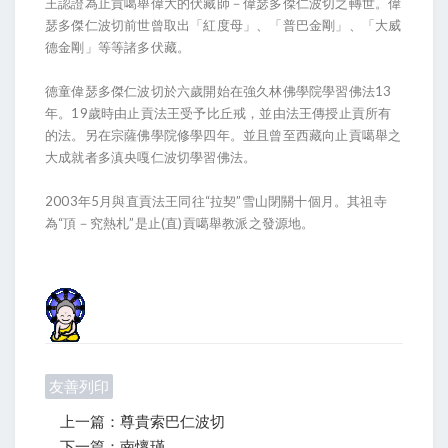
王認證為止貢噶舉偉大的伏藏師－偉瑟多傑仁波切之轉世。偉
瑟多傑仁波切前世曾取出「紅度母」、「普巴金剛」、「大威
德金剛」等等諸多伏藏。
德童偉瑟多傑仁波切於六歲開始在強久林佛學院學習佛法13
年。19歲時由止貢法王受予比丘戒，並由法王傳授止貢所有
的法。另在宗薩佛學院修學四年。並且曾至西藏向止貢噶舉之
大成就者多滇央嘎仁波切學習佛法。
2003年5月與直貢法王同往“拉契”雪山閉關十個月。其祖寺
為“頂－究熱札”是止(直)貢噶舉教派之發源地。
友善列印
上一篇：尊貴索巴仁波切
下一篇：南懷瑾