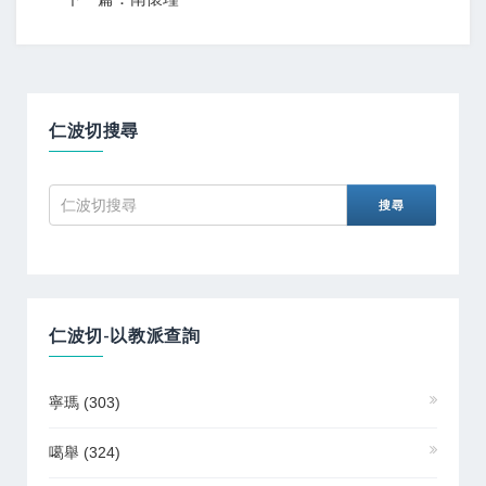
仁波切搜尋
仁波切-以教派查詢
寧瑪
(303)
噶舉
(324)