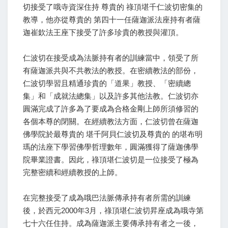
切接受了哦寺資深住持 尊貴的 祿頂堪千仁波切密集的
教導，他亦從尊貴的 第四十一任薩迦派法座持有者薩
迦崔欽法王座下接受了許多珍貴的教授與灌頂。
仁波切在接受成為法脈持有者的訓練當中，領受了所
有薩迦派共與不共教法的教授。在密續教法的部份，
仁波切學習且精通珍貴的「道果」教授、「密續總
集」和「成就法總集」以及許多其他法教。仁波切亦
圓滿完成了許多為了要成為合格金剛上師所須修習的
各個本尊的閉關。在經續教法方面，仁波切曾在薩迦
佛學院於最尊貴的 堪千阿貝仁波切及尊貴的 的堪布明
瑪的法座下學習佛學哲理數年，圓滿獲得了薩迦佛學
院畢業證書。因此，祿頂堪仁波切是一位接受了極為
完整密續和經續教授的上師。
在完整接受了成為哦巴法脈傳承持有者所需的訓練
後，於西元2000年3月，祿頂堪仁波切昇座成為哦寺第
七十六任住持。成為薩迦派主要傳承持有者之一後，