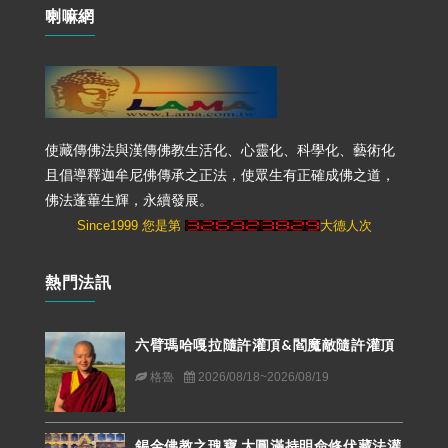
喇嘛網
使藏傳佛法與漢傳佛教生活化、心靈化、科學化、藝術化
且倡導釋迦牟尼佛傳承之正法，使眾生有正確成佛之道，
佛法蓬蓽生輝，永續發展。
Since1999 您是第
大德人次
熱門法訊
六臂瑪哈嘎拉隨許灌頂&閻魔敵隨許灌頂
格魯
2026/08/18~2026/08/19
錫金佛教之瑰寶 大圓滿持明命修伏藏法灌