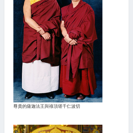
尊貴的薩迦法王與祿頂堪千仁波切