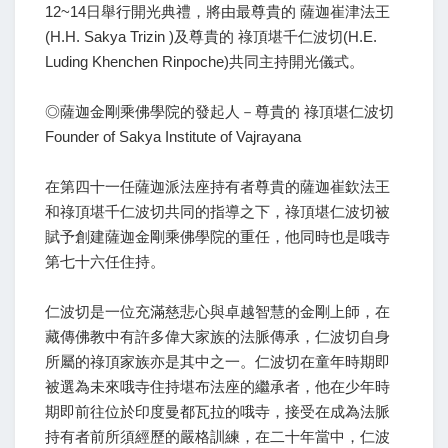
12~14日舉行開光典禮，將由最尊貴的 薩迦崔津法王
(H.H. Sakya Trizin )及尊貴的 祿頂堪千仁波切(H.E.
Luding Khenchen Rinpoche)共同主持開光儀式。
◎薩迦金剛乘佛學院的發起人－尊貴的 祿頂堪仁波切
Founder of Sakya Institute of Vajrayana
在第四十一任薩迦派法座持有者尊貴的薩迦崔欽法王
和祿頂堪千仁波切共同的指導之下，祿頂堪仁波切被
賦予創建薩迦金剛乘佛學院的重任，他同時也是哦寺
第七十六任住持。
仁波切是一位充滿慈悲心與卓越智慧的金剛上師，在
藏傳佛教中有許多偉大家族的法脈傳承，仁波切自身
所屬的祿頂家族亦是其中之一。仁波切在童年時期即
被選為未來哦寺住持堪布法座的繼承者，他在少年時
期即前往位於印度曼都瓦拉的哦寺，接受在成為法脈
持有者前所須經歷的嚴格訓練，在二十年當中，仁波