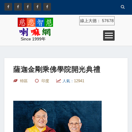
線上大德：
57678
Since 1999年
薩迦金剛乘佛學院開光典禮
特區
印度
人氣：
12941