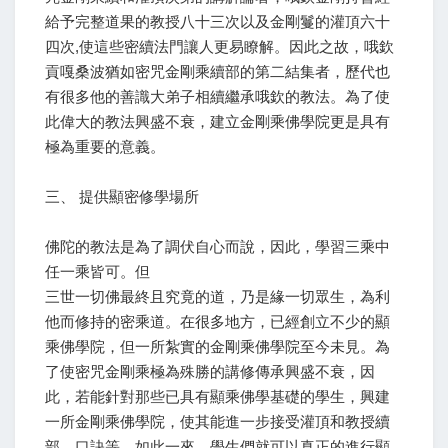
給予完整道果的教授八十三次以及金剛鬘的灌頂六十
四次,使這些密續法門讓人更易瞭解。因此之故，哦欽
貢嘎桑波猶如密咒金剛乘續部的第二結集者，歷代也
有很多他的善識大弟子相續繼承哦欽的教法。為了使
此偉大的教法興盛不衰，建立金剛乘佛學院更是具有
極為重要的意義。
三、 提供顯密修學場所
佛陀的教法是為了調伏自心而說，因此，學習三乘中
任一乘皆可。但
三世一切佛最終且究竟的道，乃是緣一切眾生，為利
他而修持的密乘道。在很多地方，已經創立不少的顯
乘佛學院，但一所紮實的金剛乘佛學院至今未見。為
了使密咒金剛乘極為殊勝的講修傳承興盛不衰，因
此，若能針對那些已具有顯乘佛學基礎的學生，興建
一所金剛乘佛學院，使其能進一步接受灌頂和教授續
部、口訣等。如此一來，學生們就可以真正的進行顯