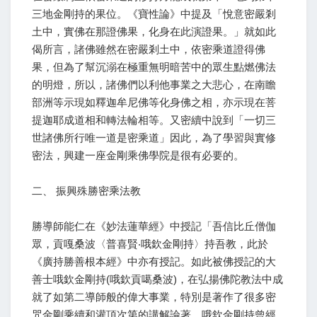
三地金剛持的果位。《寶性論》中提及「悅意密嚴剎
土中，實佛在那證佛果，化身在此演證果。」就如此
偈所言，諸佛雖然在密嚴剎土中，依密乘道證得佛
果，但為了幫沉溺在極重無明暗苦中的眾生點燃佛法
的明燈，所以，諸佛們以利他事業之大悲心，在南瞻
部洲等示現如釋迦牟尼佛等化身佛之相，亦示現在菩
提迦耶成道相和轉法輪相等。又密續中說到「一切三
世諸佛所行唯一道是密乘道」因此，為了學習與實修
密法，興建一座金剛乘佛學院是很有必要的。
二、 振興殊勝密乘法教
勝導師能仁在《妙法蓮華經》中授記「吾信比丘僧伽
眾，貢嘎桑波〈普喜賢‧哦欽金剛持〉持吾教，此於
《廣持勝善根本經》中亦有授記。如此被佛授記的大
善士哦欽金剛持(哦欽貢噶桑波)，在弘揚佛陀教法中成
就了如第二導師般的偉大事業，特別是著作了很多密
咒金剛乘續和灌頂次第的講解論著，哦欽金剛持曾經