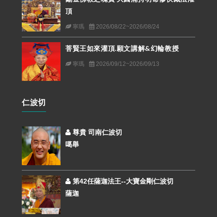
頂
寧瑪
2026/08/22~2026/08/24
菩賢王如來灌頂.願文講解&幻輪教授
寧瑪
2026/09/12~2026/09/13
仁波切
尊貴 司南仁波切
噶舉
第42任薩迦法王--大寶金剛仁波切
薩迦