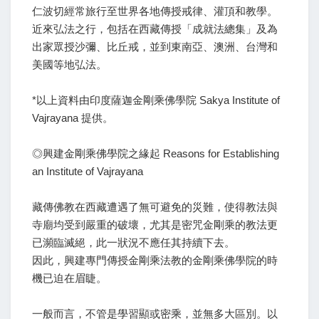
仁波切經常旅行至世界各地傳授戒律、灌頂和教學。
近來弘法之行，包括在西藏傳授「成就法總集」及為
出家眾授沙彌、比丘戒，並到東南亞、澳洲、台灣和
美國等地弘法。
*以上資料由印度薩迦金剛乘佛學院 Sakya Institute of
Vajrayana 提供。
◎興建金剛乘佛學院之緣起 Reasons for Establishing
an Institute of Vajrayana
藏傳佛教在西藏遭遇了無可避免的災難，使得教法與
寺廟均受到嚴重的破壞，尤其是密咒金剛乘的教法更
已瀕臨滅絕，此一狀況不應任其持續下去。
因此，興建專門傳授金剛乘法教的金剛乘佛學院的時
機已迫在眉睫。
一般而言，不管是學習顯或密乘，並無多大區別。以