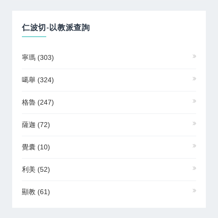
仁波切-以教派查詢
寧瑪
(303)
噶舉
(324)
格魯
(247)
薩迦
(72)
覺囊
(10)
利美
(52)
顯教
(61)