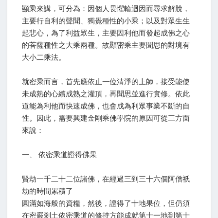
顯乘來講，可分為：因個人畏懼輪迴因而尋求解脫，
主要行自利的聲聞、獨覺種性的小乘；以及對眾生生
起悲心，為了利益眾生，主要因利他而發起成佛之心
的菩薩種性之大乘兩種。故顯密乘主要聞思的對境有
大小二乘法。
就密乘而言，首先應依止一位清淨的上師，接受能使
未成熟的心續成熟之灌頂，再聞思並進行實修。依此
道能為利他而快速成佛，也會成為利眾事業不斷的自
性。因此，需要興建金剛乘佛學院的原因可從三方面
來說：
一、 依密乘道證得佛果
賢劫一千二十二位諸佛，在經過三到三十六個阿僧祇
劫的時間累積了
圓滿如海般的資糧，然後，證得了十地果位，但仍須
在密嚴剎土依密乘道的修持方能成就第十一地到第十