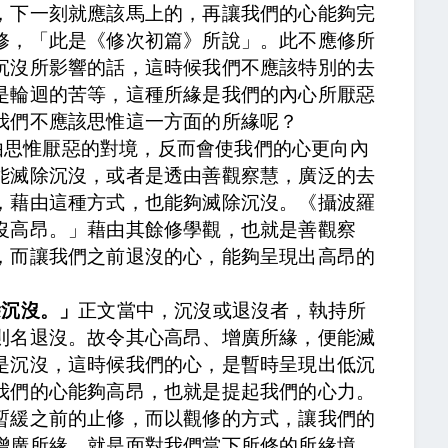
，下一刻就應該馬上的，再讓我們的心能夠完
修，「此是《修次初篇》所說」。
此不應修所
沉沒所影響的話，這時候我們不應該特別的去
是輪迴的苦等，這種所緣是我們的內心所厭惡
我們不應該思惟這一方面的所緣呢？
由思惟厭惡的對境，反而會使我們的心更向內
能滅除沉沒
，或者是透由善觀察慧，廣泛的去
，藉由這種方式，也能夠滅除沉沒。
《攝波羅
沒高昂。
」藉由其餘修學觀，也就是善觀察
，而讓我們之前退沒的心，能夠呈現出高昂的
除沉沒。」
正文當中，
沉沒或退沒者，執持所
則名退沒。故令其心高昂、增廣所緣，便能滅
是沉沒，這時候我們的心，是暫時呈現出低沉
我們的心能夠高昂，也就是提起我們的心力。
暫緩之前的止修，而以觀修的方式，讓我們的
增廣所緣，就是面對我們當下所修的所緣境，