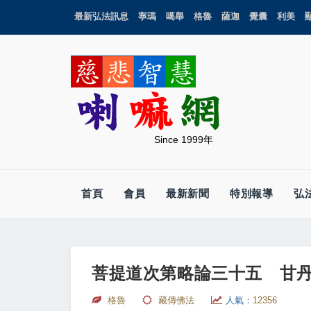
最新弘法訊息
寧瑪
噶舉
格魯
薩迦
覺囊
利美
Since 1999年
首頁
會員
最新新聞
特別報導
弘
菩提道次第略論三十五 甘丹
格魯
藏傳佛法
人氣：
12356