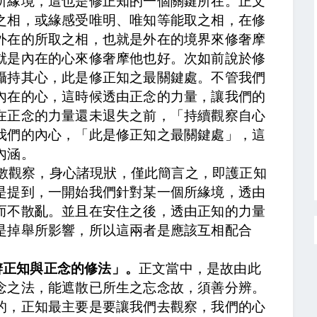
所緣境，這也是修正知的一個關鍵所在。正文
之相，或緣感受唯明、唯知等能取之相
，在修
外在的所取之相，也就是外在的境界來修奢摩
就是內在的心來修奢摩他也好。
次如前說於修
攝持其心，此是修正知之最關鍵處
。不管我們
內在的心，這時候透由正念的力量，讓我們的
在正念的力量還未退失之前，「持續觀察自心
我們的內心，「此是修正知之最關鍵處」，這
內涵。
數觀察，身心諸現狀，僅此簡言之，即護正知
是提到，一開始我們針對某一個所緣境，透由
而不散亂。並且在安住之後，透由正知的力量
是掉舉所影響，所以這兩者是應該互相配合
辨正知與正念的修法」。
正文當中，
是故由此
念之法，能遮散已所生之忘念故，須善分辨。
的，正知最主要是要讓我們去觀察，我們的心