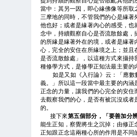
提到持續的觀察自心是否散亂其他的
當中：
其另一因，即心緣佛像等所取
三摩地的同時，不管我們的心是緣著
他也好；或者是緣著內心的感受，也
念中，持續觀察自心是否流散餘處，
的所緣是緣著外在的境，或者是緣著
心，完全的安住在所緣境之上；並且
是否流散餘處」，以這種方式來攝持
種修學方式，是修學正知法最主要的
如是又如《入行論》云：「應數
義。
」所以這一段當中最主要的內涵
正念的力量，讓我們的心完全的安住
去觀察我們的心，是否有被沉沒或者
的。
接下來
第五個部分，「要善加分
能生正知，察覺將生之沉掉；由修正
正知跟正念這兩種心所的作用是不同