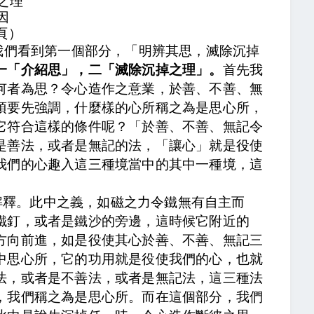
之理
因
頁）
我們看到第一個部分，「明辨其思，滅除沉掉
一「介紹思」，二「滅除沉掉之理」。
首先我
何者為思？令心造作之意業，於善、不善、無
須要先強調，什麼樣的心所稱之為是思心所，
它符合這樣的條件呢？「於善、不善、無記令
是善法，或者是無記的法，「讓心」就是役使
我們的心趣入這三種境當中的其中一種境，這
解釋。
此中之義，如磁之力令鐵無有自主而
鐵釘，或者是鐵沙的旁邊，這時候它附近的
方向前進，
如是役使其心於善、不善、無記三
中思心所，它的功用就是役使我們的心，也就
法，或者是不善法，或者是無記法，這三種法
，我們稱之為是思心所。而在這個部分，我們