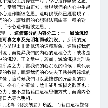
此中是說生沉掉任一時，令心造作斷彼之思
。
了，當我們透由正知，發現我們的內心中生起
令心造作斷彼之思」這時候既然已經發現了，
們的心，讓我們的心想辦法藉由某一種的對
到「令心造作斷彼之思」。
之理」。這個部分的內容分二：一「滅除沉沒
意可喜之事及光明相而破沉沒」。
所謂的沉
的心呈現出非常低沉的這種現象。這時候我們
對境，而提昇我們的內心的這種心力；或者是
中的沉沒。正文當中，
若爾，滅除沉掉之理為
持所緣之力
，當我們的心沉沒的時候，就代表
度的收攝，而讓我們的心失去了執持所緣境的
佛像
，這時候我們可以思惟佛的身語意的功
來。
令心向外流散，然非能引煩惱之歡喜也
；
心力，並不是指藉由這種思惟方式，而讓內心
意日光等光明相。
修，此為《修次初篇》所說
。而藉由這種觀修