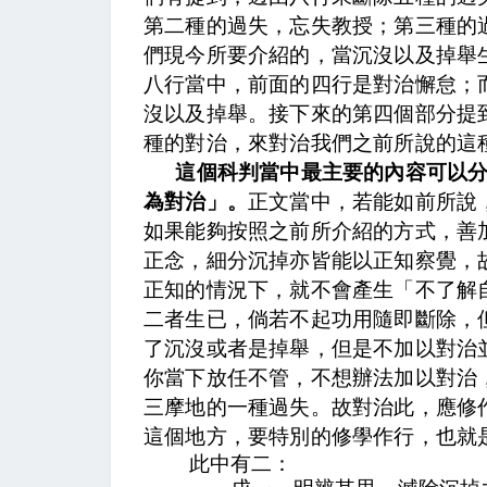
第二種的過失，忘失教授；第三種的
們現今所要介紹的，當沉沒以及掉舉
八行當中，前面的四行是對治懈怠；
沒以及掉舉。接下來的第四個部分提
種的對治，來對治我們之前所說的這
這個科判當中最主要的內容可以
為對治」。
正文當中，
若能如前所說
如果能夠按照之前所介紹的方式，善
正念，
細分沉掉亦皆能以正知察覺，
正知的情況下，就不會產生「不了解
二者生已，倘若不起功用隨即斷除
，
了沉沒或者是掉舉，但是不加以對治
你當下放任不管，不想辦法加以對治
三摩地的一種過失。
故對治此，應修
這個地方，要特別的修學作行，也就
此中有二：