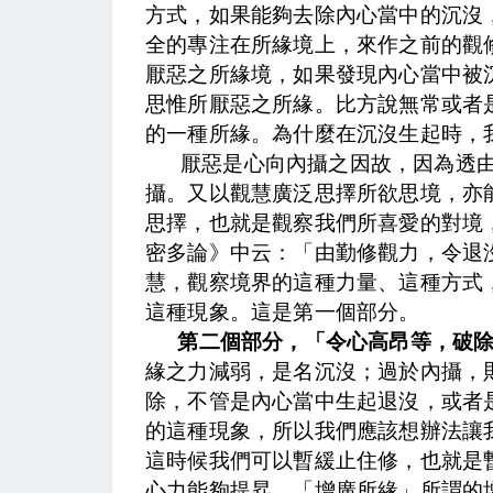
方式，如果能夠去除內心當中的沉沒
全的專注在所緣境上，來作之前的觀
厭惡之所緣境
，如果發現內心當中被
思惟所厭惡之所緣。比方說無常或者
的一種所緣。為什麼在沉沒生起時，
厭惡是心向內攝之因故
，因為透
攝。
又以觀慧廣泛思擇所欲思境，亦
思擇，也就是觀察我們所喜愛的對境
密多論》中云：「由勤修觀力，令退
慧，觀察境界的這種力量、這種方式
這種現象。這是第一個部分。
第二個部分，「令心高昂等，破
緣之力減弱，是名沉沒；過於內攝，
除
，不管是內心當中生起退沒，或者
的這種現象，所以我們應該想辦法讓
這時候我們可以暫緩止住修，也就是
心力能夠提昇。「增廣所緣」所謂的