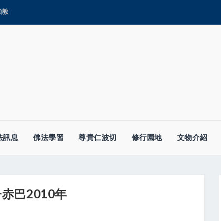
顯教
法訊息
佛法學習
尊貴仁波切
修行園地
文物介紹
赤巴2010年