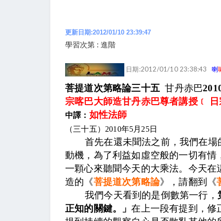
更新日期:2012/01/10 23:39:47
學習次第 : 進階
日期:2012/01/10 23:38:43
喇
菩提道次第略論三十五
甘丹赤巴
201
宗喀巴大師造甘丹赤巴尊者講授﹝ 日
如性法師
中譯：
（三十五）
2010
年
5
月
25
日
首先在還未聞法之前，我們在場
動機，為了利益如虛空般的一切有情
一顆心來聽聞今天的大乘法。今天在
造的《
菩提道次第略論
》，請翻到《
我們今天看到的是倒數第一行，
正知的關鍵。」
在上一段有提到，修