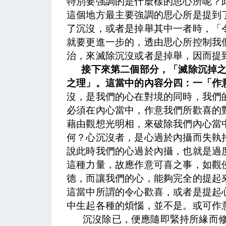
特別要強調的是什麼樣的思心所呢？
這個地方最主要強調的思心所是提到
了沉沒，或者是掉舉其中一者時，「
就要更進一步的，透由思心所控制我
治，來滅除沉沒或者是掉舉，因而提
接下來第二個部分，「滅除沉掉
之理」。這當中的內容分四：一「作
沒，是我們的心在對境的同時，我們
必須在內心當中，作意我們所歡喜的
藉由觀想光明相，來破除我們內心當
何？心沉沒者，是心過於內攝而失執
說此時我們的心過於內攝，也就是過
這種力量，
故應作意可喜之事，如觀
德，而讓我們的心，能夠完全的提起
這當中所謂的令心歡喜，或者是提起
中生起各種的煩惱，並不是。
或可作
沉沒除已，便應隨即緊持所緣而