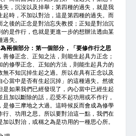
過失，沉沒以及掉舉；第四種的過失，就是我
生起時，不加以對治，這是第四種的過失。而
而之後的正念是對治忘失教授；正知是對治沉
到的是作行，也就是更進一步的想辦法透由某
種過失。
分為兩個部分：第一個部分，「要修作行之思
，善修正念、正知之法，則能生起具力正念
；
加的修學正念、正知的方法，則能生起具力的
故無不知沉掉生起之過
。所以在具有正念以及
自心當中是否有生起沉掉」的這種過失。
然彼
但是如果我們已經發現了，內心當中已經生起
並且加以斷除的話，
忍受不起功用或不作行
，
，
是修三摩地之大過
。這時候反而會成為修學
作行、功用之思
。所以要對治這一點，我們在
是加以對治，或稱之為是功用的一種思心所。