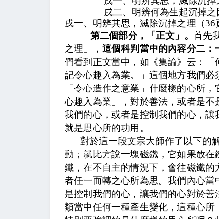
戌一、明辨其思，滅除沉掉
戌二、明辨何為生起沉掉之
戌一、明辨其思，滅除沉掉之理（
36
第二個部分，「正文」。
首先
之理」，
這個科判當中的內容分二：
們看到正文當中，
如《集論》云：「
記令心趣入為業。
」這個地方我們必
「令心造作之意業」什麼樣的心所，
心趣入為業」，對於善法，或者是不
我們的心，或者是控制我們的心，讓
就是思心所的功用。
對於這一段文
宗
大師作了以下的
動
；就比方說一塊磁鐵，它如果放在
鐵，在不自主的情況下，會往磁鐵的
者任一而轉之心所為思
。我們內心當
是控制我們的心，讓我們的心對於善
類當中任何一種產生變化，這種心所