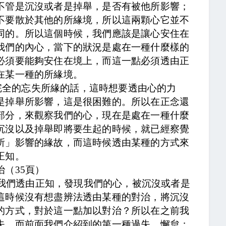
不管是沉沒或者是掉舉，是否有被他所影響；
不要散於其他的所緣境，所以這兩顆心它並不
同的。所以這個時候，我們應該是讓心安住在
我們的內心，當下的狀況是處在一種什麼樣的
必須要能夠安住在境上，而這一點必須透由正
在某一種的所緣境。
完全的忘失所緣的話，這時想要透由心的力
是掉舉所影響，這是很困難的。所以在正念還
部分，來觀察我們的心，現在是處在一種什麼
沉沒以及掉舉即將要生起的時候，就已經察覺
所」影響的緣故，而這時候透由某種的方式來
正知。
治（
35
頁）
我們透由正知，發現我們的心，被沉沒或者是
這時候沒有想盡辨法透由某種的對治，將沉沒
的方式，對於這一點加以對治？所以在之前我
失。而前面我們介紹到的第一種過失，懈怠；