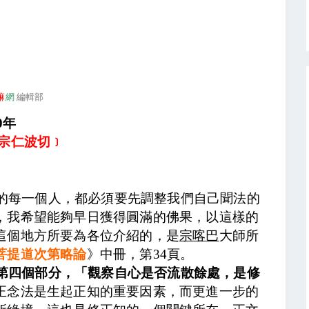
嘛
網
編輯部
0
年
宗仁波切﹞
的每一個人，都必須要先調整我們自己聞法的
，我希望能夠早日獲得圓滿的佛果，以這樣的
這個地方所要為各位介紹的，是
宗喀巴
大師所
菩提道次第略論
》中冊，第
34
頁。
第四個部分，「觀察自心是否流散餘處，是修
正念法是生起正知的重要因素，而更進一步的