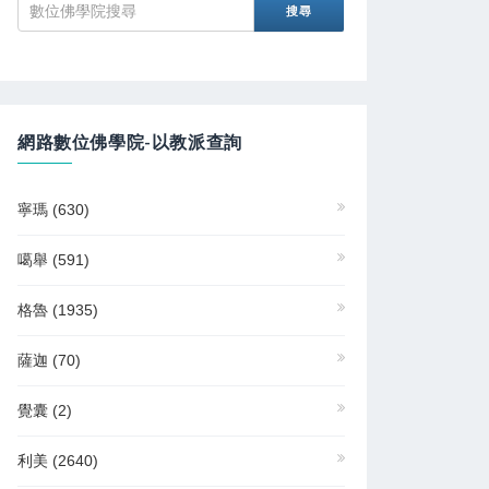
網路數位佛學院-以教派查詢
寧瑪
(630)
噶舉
(591)
格魯
(1935)
薩迦
(70)
覺囊
(2)
利美
(2640)