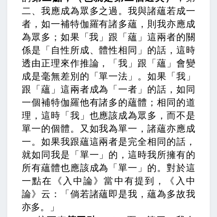
二、我應成為眾多之過。我與諸蘊若成一
者，如一補特伽羅有諸多蘊，則我亦應成
為眾多；
如果「我」跟「蘊」這兩者的關
係是「自性所成、體性相同」的話，這時
透由正理來作推論，「我」跟「蘊」會變
成是毫無差別的「單一法」。如果「我」
跟「蘊」這兩者成為「一者」的話，如同
一個補特伽羅他有諸多的蘊體；相同的道
理，這時「我」也應該成為眾多，而不是
單一的個體。
又如我為單一，諸蘊亦應成
一。
如果我跟蘊這兩者是完全相同的話，
就如同我是「單一」的，這時我所擁有的
所有蘊體也應該成為「單一」的。對於這
一點在《入中論》當中有提到，
《入中
論》云：「倘若諸蘊即是我，蘊為多故我
亦多。」