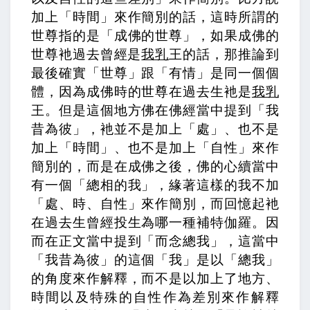
加上「時間」來作簡別的話，這時所謂的
世尊指的是「成佛的世尊」，如果成佛的
世尊衪過去曾經是
我乳
王的話，那推論到
最後確實「世尊」跟「有情」是同一個個
體，因為成佛時的世尊在過去生衪是
我乳
王。但是這個地方佛在佛經當中提到「我
昔為彼」，衪並不是加上「處」、也不是
加上「時間」、也不是加上「自性」來作
簡別的，而是在成佛之後，佛的心續當中
有一個「總相的我」，緣著這樣的我不加
「處、時、自性」來作簡別，而回憶起衪
在過去生曾經投生為哪一種補特伽羅。因
而在正文當中提到「而念總我」，這當中
「我昔為彼」的這個「我」是以「總我」
的角度來作解釋，而不是以加上了地方、
時間以及特殊的自性作為差別來作解釋