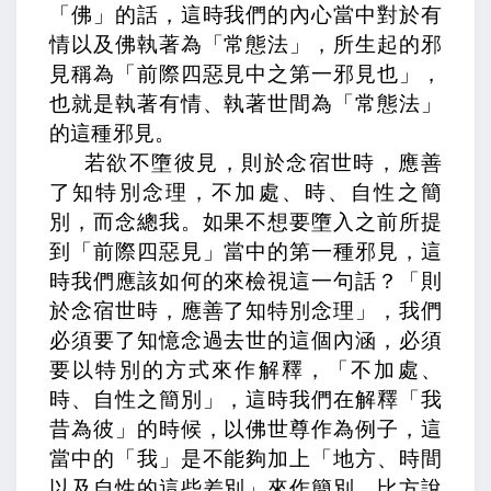
「佛」的話，這時我們的內心當中對於有
情以及佛執著為「常態法」，所生起的邪
見稱為「前際四惡見中之第一邪見也」，
也就是執著有情、執著世間為「常態法」
的這種邪見。
若欲不墮彼見，則於念宿世時，應善
了知特別念理，不加處、時、自性之簡
別，而念總我。
如果不想要墮入之前所提
到「前際四惡見」當中的第一種邪見，這
時我們應該如何的來檢視這一句話？「則
於念宿世時，應善了知特別念理」，我們
必須要了知憶念過去世的這個內涵，必須
要以特別的方式來作解釋，「不加處、
時、自性之簡別」，這時我們在解釋「我
昔為彼」的時候，以佛世尊作為例子，這
當中的「我」是不能夠加上「地方、時間
以及自性的這些差別」來作簡別。比方說