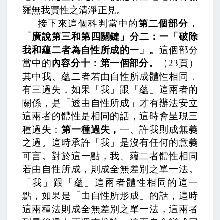
羅無我實性之清淨正見。
接下來這個科判當中的
第二個部分，
「廣說第三和第四關鍵」分二：一「破除
我和蘊二者為自性所成的一」。
這個部分
當中的
內容分十：第一個部分。
（
23
頁）
其中我、蘊二者若由自性所成體性相同，
有三過失，
如果「我」跟「蘊」這兩者的
關係，是「透由自性所成」才有辦法安立
這兩者的體性是相同的話，這時會呈現三
種過失：
第一種過失，
一、許我則成無義
之過。
這時承許「我」是沒有任何的意義
可言。對於這一點，
我、蘊二者體性相同
若由自性所成，則成全無差別之單一法。
「
我」跟「蘊」這兩者體性相同的這一
點，如果是「由自性所形成」的話，這時
這兩種法則成全無差別之單一法，這兩者