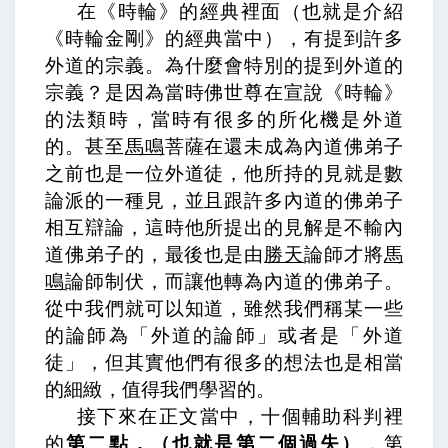
在《時輪》的經典裡面（也就是介紹
《時輪金剛》的經典當中），有提到許多
外道的宗義。為什麼會特別的提到外道的
宗義？是因為當時佛世尊在宣說《時輪》
的法類時，當時有很多的所化機是外道
的。甚至
馬鳴
菩薩在還未成為內道佛弟子
之前也是一位外道徒，他所持的見就是數
論派的一種見，並且跟許多內道的佛弟子
相互辯論，這時他所提出的見解是不輸內
道佛弟子的，最後也是由
勝天
論師才將
馬
鳴
論師制伏，而讓他轉為內道的佛弟子。
從中我們就可以知道，雖然我們稱某一些
的論師為「外道的論師」或者是「外道
徒」，但其實他們有很多的想法也是相當
的細緻，值得我們學習的。
接下來在正文當中，十個輔助科判裡
的
第二點，（也就是第二個過失）
，
第