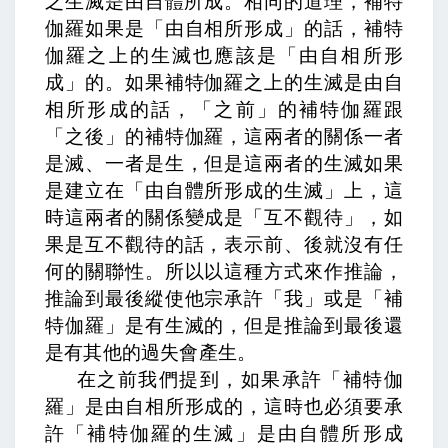
之生滅是由自體所成
。相同的道理，補特
伽羅如果是「由自相所形成」的話，補特
伽羅之上的生滅也應該是「由自相所形
成」的。如果補特伽羅之上的生滅是由自
相所形成的話，「之前」的補特伽羅跟
「之後」的補特伽羅，這兩者的關係一者
是滅、一者是生，但是這兩者的生滅如果
是建立在「由自體所形成的生滅」上，這
時這兩者的關係變成是「互不觀待」，如
果是互不觀待的話，表示前、後就沒有任
何的關聯性。所以以這種方式來作推論，
推論到最後縱使他宗承許「我」或是「補
特伽羅」是有生滅的，但是推論到最後還
是有其他的過失會產生。
在之前我們提到，如果承許「補特伽
羅」是由自相所形成的，這時也必須要承
許「補特伽羅的生滅」是由自體所形成