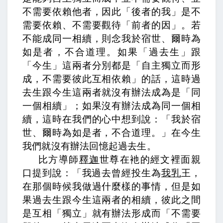
不需要依賴他者，因此「後者的我」是不
需要依賴、不需要觀待「前者的因」。
若
不能成同一相續，則念我於宿世、爾時為
如是者，不合道理。
如果「過去生」跟
「今生」這兩者分別都是「自主獨立而形
成，不需要彼此互相依賴」的話，這時過
去生跟今生這兩者就沒有辦法成為是「同
一個相續」；如果沒有辦法成為同一個相
續，這時在我們的心中想到說：「我於宿
世、爾時為如是者，不合道理。」在今生
我們就沒有辦法回憶起過去生。
比方導師
釋迦
世尊在衪的經文裡面親
口提到說：「我過去曾經投生為
我乳
王，
在那個時候我做過什麼樣的事情，但是如
果過去生跟今生這兩者的相續，彼此之間
是互相「獨立」就有辦法形成而「不需要