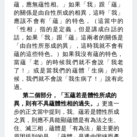
蘊，應無蘊性相。」
如果「我」跟「蘊」
的關係是由自性所成的相異，這時「我」
應該不會有「蘊」的特色，（這當中的
「性相」指的是定義，但是講成白話的
話，如果「我」跟「蘊」這兩者的關係是
「由自性所形成的異」，這時我就不會有
蘊的這些特色。）如果我沒有蘊的特色，
當蘊「老」的時候我們就不會說「我老
了！」或是當我們的蘊體「生病」的時
候，我們就不會說「我生病了！」
說有此
過。
第二個部分，「五蘊若是體性所成的
異，則有不具蘊體性相的過失。」
更進一
步的正文當中提到，
我、蘊若是體性所成
之異，則應不具能顯蘊體是有為法之生、
住、滅三相，
蘊體是「有為法」最主要的
原因提到的是，「蘊體」是透由因緣而產