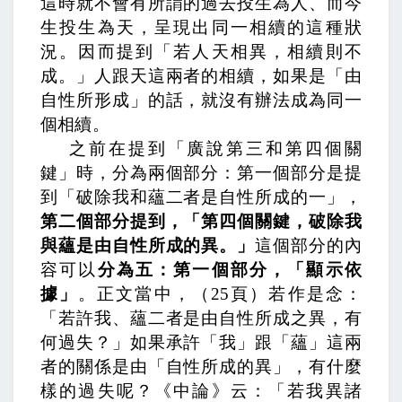
這時就不會有所謂的過去投生為人、而今
生投生為天，呈現出同一相續的這種狀
況。因而提到「若人天相異，相續則不
成。」人跟天這兩者的相續，如果是「由
自性所形成」的話，就沒有辦法成為同一
個相續。
之前在提到「廣說第三和第四個關
鍵」時，分為兩個部分：第一個部分是提
到「破除我和蘊二者是自性所成的一」，
第二個部分提到，「第四個關鍵，破除我
與蘊是由自性所成的異。」
這個部分的內
容可以
分為五：第一個部分，「顯示依
據」
。正文當中，
（
25
頁）若作是念：
「若許我、蘊二者是由自性所成之異，有
何過失？」
如果承許「我」跟「蘊」這兩
者的關係是由「自性所成的異」，有什麼
樣的過失呢？
《中論》云：「若我異諸