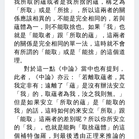
我所取的蘊或者是我所捨的蘊，稱之為
「所取」或是「所捨」，所以這兩者的關
係應該相異的，不能是完全相同的，
若與
蘊體為一，則不能取捨也。
如果「我」也
就是「能取者」跟「所取的蘊」，這兩者
的關係是完全相同的單一法，這時就不會
有所謂的「能取」或是「能捨」的這個道
理。
對於這一點《中論》當中也有提到，
此者，《中論》亦云：「若離取蘊者，其
我定非有；
遠離了「蘊」是沒有辦法安立
「我」的，
取蘊者為我，汝之我則無。」
但是如果安立「所取的蘊」是「能取的
我」的話，這時如何的來安立「所取」跟
「能取」這兩者的差別呢？所以你所安立
的「我」，也就是能夠「取捨蘊體」的這
個補特伽羅，到最後透由正理來推論的