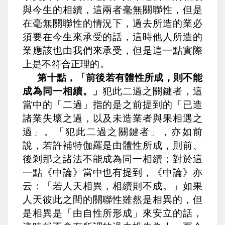
與今生的相續，這兩者毫無關聯性，但是
在毫無關聯性的情況下，過去所造的業必
須要在今生來承受的話，這時他人所造的
業應該也由我們來承受，但是這一點實際
上是不符合正理的。
第十點，「前後若有體性所成，則不能
成為同一相續。」
犯此二過之關鍵者，
這
當中的「二過」指的是之前提到的「已造
諸業失壞之過，以及未造業者與果相遇之
過」。「犯此二過之關鍵者」，
亦如前
說，若許補特伽羅是由體性所成，則前、
後剎那之諸法不能成為同一相續；
對於這
一點《中論》當中也有提到，
《中論》亦
云：「若人天相異，相續則不成。」
如果
人天彼此之間的關聯性雖然是相異的，但
是相異是「由自性所形成」來安立的話，