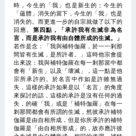
時，今生的「我」也是新生的；今生的
「蘊體」消失的當下，今生的「我」也是
消失的。而更進一步的自宗就做了以下的
回應。
第四點，「承許我有生滅非為名
言，而是承許我有由自體所成的生滅。」
若作是念：「我與補特伽羅，於一一剎那
間皆有生滅，是所許者。」
這時他宗會提
出來說：我與補特伽羅在每一剎那當中都
會有「新生」以及「壞滅」，這一點是他
宗所承許的。
於名言中作如是許雖無過
失，
這樣的承許如果是以「名言」的角度
來探討的話，這樣的承許是沒有任何的過
失，的確「我」或是「補特伽羅」在每一
剎那間都會有所謂的生滅，
然彼承許補特
伽羅是由自相所成，
但是你所承許的補特
伽羅是「由自相所形成」的，
故亦應許彼