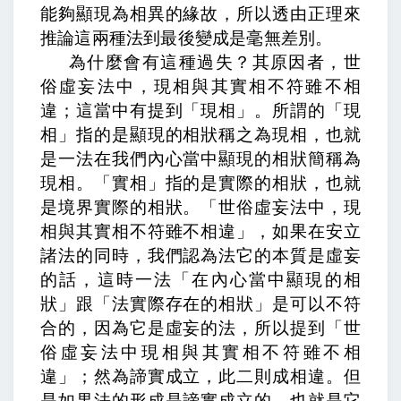
能夠顯現為相異的緣故，所以透由正理來
推論這兩種法到最後變成是毫無差別。
為什麼會有這種過失？
其原因者，世
俗虛妄法中，現相與其實相不符雖不相
違；
這當中有提到「現相」。所謂的「現
相」指的是顯現的相狀稱之為現相，也就
是一法在我們內心當中顯現的相狀簡稱為
現相。「實相」指的是實際的相狀，也就
是境界實際的相狀。「世俗虛妄法中，現
相與其實相不符雖不相違」，如果在安立
諸法的同時，我們認為法它的本質是虛妄
的話，這時一法「在內心當中顯現的相
狀」跟「法實際存在的相狀」是可以不符
合的，因為它是虛妄的法，所以提到「世
俗虛妄法中現相與其實相不符雖不相
違」；
然為諦實成立，此二則成相違。
但
是如果法的形成是諦實成立的，也就是它