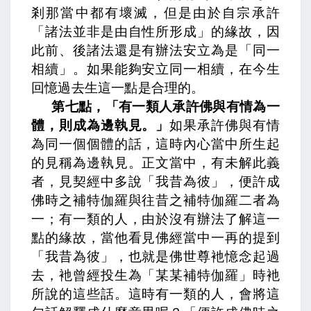
剎那當中都有壞滅，但是由於自宗承許
「諸法並非是由自性所形成」的緣故，因
此前、後諸法還是有辦法安立為是「同一
相續」。如果能夠安立同一相續，在今生
回憶過去生這一點是合理的。
第七點，「有一類人承許佛與有情為一
體，則成為邊執見。」
如果承許佛與有情
為同一個個體的話，這時內心當中所生起
的見稱為邊執見。正文當中，
有未解此義
者，見契經中多說「我昔為彼」，便許成
佛時之補特伽羅與往昔之補特伽羅二者為
一；
有一類的人，由於沒有辦法了解這一
點的緣故，當他看見佛經當中一再的提到
「我昔為彼」，也就是佛世尊衪憶念起過
去，衪曾經投生為「某某補特伽羅」時衪
所說的這些話。這時有一類的人，會將這