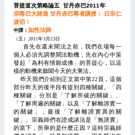
菩提道次第略論五
甘丹赤巴
2011
年
宗喀巴大師造 甘丹赤巴尊者講授﹝ 日宗仁
波切﹞
如性法師
中譯：
（五）
2011
年
3
月
23
日
首先在還未聞法之前，我們在場每一
個人必須先調整聞法動機，先在內心中策
發起「為利有情願成佛」的菩提心，以這
樣的動機來聽聞今天的大乘法。
昨天我們介紹到正文當中第
22
頁，這個
部分昨天的後半段有提到四種關鍵。「四
種關鍵」分別是「了解所破的關鍵」、
「了解周遍的關鍵」以及「了解離諦實一
的關鍵」，最後「了解離諦實異的關
鍵」。宗義師們在證成諸法是「無諦實」
的當下，所舉的是什麼正因？這時宗義師