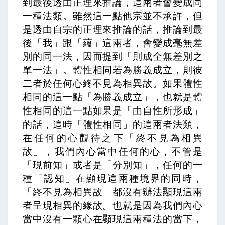
到最後透由正理來推論，這兩者會變成同
一種法類。雖然這一點他宗並不承許，但
是透由自宗的正理來推論的話，推論到最
後「我」跟「蘊」這兩者，會變成毫無差
別的同一法，因而提到「則成全無差別之
單一法」。
體性相同若為勝義成立，則彼
二者於任何心終不見為相異故。
如果體性
相同的這一點「為勝義成立」，也就是體
性相同的這一點如果是「由自性所形成」
的話，這時「體性相同」的這兩者法類，
在任何的心觀待之下「終不見為相異
故」，我們內心當中任何的心，不管是
「現前知」或者是「分別知」，任何的一
種「認知」在顯現這兩種境界的同時，
「終不見為相異故」都沒有辦法顯現這兩
者呈現相異的緣故。也就是因為我們內心
當中沒有一顆心在顯現這兩種法的當下，