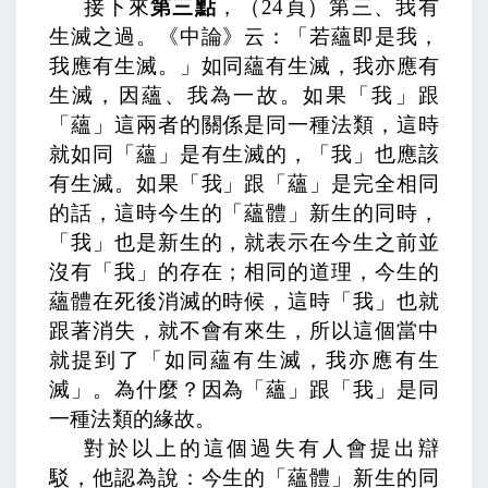
接下來
第三點
，
（
24
頁）第三、我有
生滅之過。《中論》云：「若蘊即是我，
我應有生滅。」如同蘊有生滅，我亦應有
生滅，因蘊、我為一故。
如果「我」跟
「蘊」這兩者的關係是同一種法類，這時
就如同「蘊」是有生滅的，「我」也應該
有生滅。如果「我」跟「蘊」是完全相同
的話，這時今生的「蘊體」新生的同時，
「我」也是新生的，就表示在今生之前並
沒有「我」的存在；相同的道理，今生的
蘊體在死後消滅的時候，這時「我」也就
跟著消失，就不會有來生，所以這個當中
就提到了「如同蘊有生滅，我亦應有生
滅」。為什麼？因為「蘊」跟「我」是同
一種法類的緣故。
對於以上的這個過失有人會提出辯
駁，他認為說：今生的「蘊體」新生的同