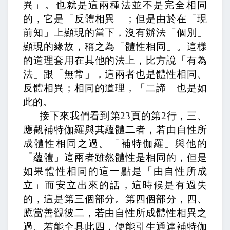
異」。也就是這兩種法並不是完全相同
的，它是「反體相異」；但是由於在「現
前知」上顯現的當下，沒有辦法「個別」
顯現的緣故，稱之為「體性相同」。這樣
的道理套用在其他的法上，比方說「有為
法」跟「無常」，這兩者也是體性相同、
反體相異；相同的道理，「二諦」也是如
此的。
接下來我們看到第
23
頁的第
2
行，
三、
應觀補特伽羅與其蘊體二者，若由自性所
成體性相同之過。
「補特伽羅」與他的
「蘊體」這兩者雖然體性是相同的，但是
如果體性相同的這一點是「由自性所成
立」而安立出來的話，這時候是有過失
的，這是第三個部分。第四個部分，
四、
應當善觀彼二，若由自性所成體性相異之
過。若能全具此四，便能引生通達補特伽