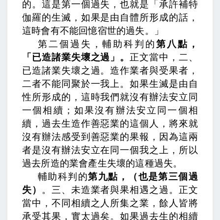
的。這是第一個過失，也就是「承許補特
伽羅的生滅，如果是由自體所形成的話，
這時會有不能回憶宿世的過失。」
第二個過失，輔助科判的
第八點，
「已造諸業失壞之過」。
正文當中，
二、
已造諸業失壞之過。造作業者與受果者，
二者不能同聚於一我上。
如果生滅是由自
性所形成的，這時我們就沒有辦法安立同
一個相續；如果沒有辦法安立同一個相
續，過去生造作善惡業的這個人，將來就
沒有辦法感受到善惡業的果報，因為這兩
者是沒有辦法安立在同一個我之上，所以
過去所造的業會產生失壞的這種過失。
輔助科判的
第九點，（也是第三個過
失）
。
三、未造業者與果相遇之過。
正文
當中，
不同相續之人所集之業，餘人皆將
承受其果，實太過矣。
如果過去生的相續