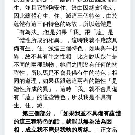
生、並且它能夠安住、透由因緣會消滅，
因此蘊體有生、住、滅這三個特色，由於
蘊體有這三個特色的緣故，所以蘊體是
「有為法」
;
但是如果「我」跟「蘊」是
「體性所成的相異」，這時我就不應該具
備有生、住、滅這三個特色，
如馬與牛相
異，故不具有牛之性相。
比方說馬跟牛是
不同的兩種動物，牠們之間沒有任何的關
聯性，所以馬是不會具備有牛的特色；相
同的道理，如果我跟蘊這兩者的體性「是
體性所成的異」，這時「我」就不會具備
有「蘊」的這些特色，所以我是不具有
生、住、滅。
第三個部分，「如果我並不具備有蘊體
的這三種特色的話，就能以無為法為因
相，成立我不應是我執的所緣。」
正文當