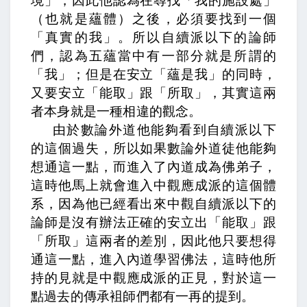
境」，因此他認為在尋找「我的施設處」
（也就是蘊體）之後，必須要找到一個
「真實的我」。所以自續派以下的論師
們，認為五蘊當中有一部分就是所謂的
「我」；但是在安立「蘊是我」的同時，
又要安立「能取」跟「所取」，其實這兩
者本身就是一種相違的觀念。
由於數論外道他能夠看到自續派以下
的這個過失，所以如果數論外道徒他能夠
想通這一點，而進入了內道成為佛弟子，
這時他馬上就會進入中觀應成派的這個體
系，因為他已經看出來中觀自續派以下的
論師是沒有辦法正確的安立出「能取」跟
「所取」這兩者的差別，因此他只要想得
通這一點，進入內道學習佛法，這時他所
持的見就是中觀應成派的正見，對於這一
點過去的傳承袓師們都有一再的提到。