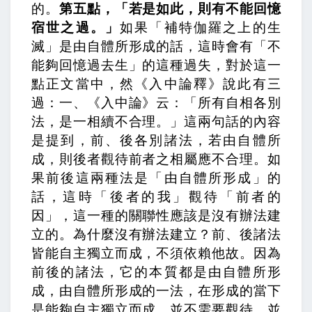
的。
第五點，「若是如此，則有不能回憶
宿世之過。」
如果「補特伽羅之上的生
滅」是由自體所形成的話，這時會有「不
能夠回憶過去生」的這種過失，對於這一
點正文當中，
然《入中論釋》說此有三
過：一、《入中論》云：「所有自相各別
法，是一相續不合理。」
這兩句話的內容
是提到，
前、後各別諸法，若由自體所
成，則後者觀待前者之相屬應不合理。
如
果前後這兩種法是「由自體所形成」的
話，這時「後者的我」觀待「前者的
因」，這一種的關聯性應該是沒有辦法建
立的。為什麼沒有辦法建立？
前、後諸法
皆能自主獨立而成，不須依賴他故。
因為
前後的諸法，它的本質都是由自體所形
成，由自體所形成的一法，在形成的當下
是能夠自主獨立而成，並不需要觀待、並