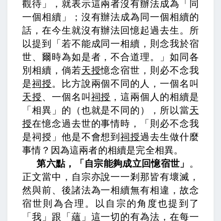
觀待」，就表示這兩者沒有辦法成為「同
一個相續」；沒有辦法成為同一個相續的
話，在今生就沒有辦法回憶起過去生。所
以提到「若不能成同一相續，則念我於宿
世、爾時為如是者，不合道理。」
如同各
別相續，倘若
天授
憶念宿世，則必不念我
是
祠授
。
比方說兩個不同的人，一個名叫
天授
、一個名叫
祠授
，這兩個人的相續是
「相異」的（也就是不同的），所以當
天
授
在憶念過去世的事情時，「則必不念我
是祠授」他是不會想到
祠授
過去生做什麼
事情？因為這兩者的相續是完全相異。
第六點，「自宗能夠成立回憶宿世」
。
正文當中，
自宗亦說一一剎那皆有壞滅，
然與前、後諸法為一相續無有相違，故念
宿世則為合理。
以自宗的角度也提到了
「我」跟「蘊」這一切的有為法，在每一