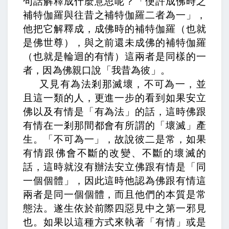
句話解釋成什麼意思呢？「便許成佛時之
補特伽羅與往昔之補特伽羅二者為一」，
他把它解釋成，成佛時的補特伽羅（也就
是佛世尊），與之前還未成佛的補特伽羅
（也就是輪迴的有情）這兩者是同樣的一
者，因為佛親口說「我昔為彼」。
又見有為法剎那滅壞，不可為一，
並
且這一類的人，更進一步的看到如果安立
佛以及有情是「有為法」的話，這時佛跟
有情在一剎那間都會有所謂的「壞滅」產
生。「不可為一」，
故說彼二是常，
如果
有情跟佛會不斷的改變、不斷的壞滅的
話，這時就沒有辦法安立佛跟有情是「同
一個個體」，因此這時他認為佛跟有情這
兩者是同一個個體，而且他們的本質是常
態法。
遂生依於前際四惡見中之第一邪見
也。
如果以這種方式來執著「有情」或是