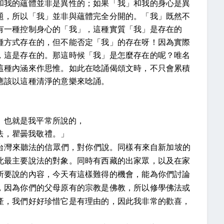
和我的蘊體並非是異性的；如果「我」和我的身心是異
題，所以「我」並非與蘊體完全分開的。「我」既然不
有一種控制身心的「我」，這種實質「我」是存在的
種方式存在的，但不能否定「我」的存在呀！因為實際
，這是存在的。那這時候「我」是怎麼存在的呢？唯名
這種內涵來作思惟。如此在唸誦偈頌文時，不只會累積
應該以這種清淨的意樂來唸誦。
，也就是我平常所說的，
法，瞿曇我敬禮。」
台灣來聽法的信眾們，對你們說。同樣有來自新加坡的
此最主要說法的對象。同時有西藏的出家眾，以及在家
所要說的內容，今天有這樣難得的機會，能為你們討論
，因為你們的父母原有的宗教是佛教，所以修學佛法或
產，我們好好珍惜它是有理由的，因此我非常的歡喜，