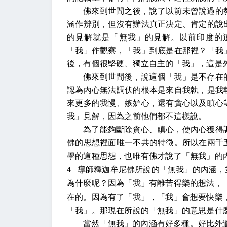
佛來到世間之後，說了以前未曾說過的
涵作辨別，但沒有辦法真正決定、肯定的說
的見解就是「無我」的見解。以前印度的
「我」作觀察，「我」到底是在那裡？「我
後，有個很堅硬、獨立自主的「我」，這是
佛來到世間後，說這個「我」是不存在
認為內心無法調伏的根本是來自我執，是我
來更多的我慢、嫉妒心，還有貪心以及瞋心
我」見解，因為之前他們都不這樣說。
為了能夠斷除貪心、瞋心，使內心獲得
佛的思想裡面唯一不共的特徵。所以在兩千
學的這種思想，也唯有佛才說了「無我」的
4
導師釋迦牟尼佛所說的「無我」的內涵，
為什麼呢？因為「我」有離苦得樂的想法，
在的。因為有了「我」，「我」會想要快樂
「我」。那現在所說的「無我」的意思是什
當然「無我」的內涵有好多種。好比外