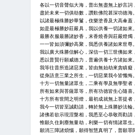
各以一切音聲似大海，普出無盡無上妙言詞
盡於未來一切俱劫數，讚歎佛陀甚深功德海
以諸最極殊勝妙華鬘，伎樂塗香及大高傘蓋
如是最極勝妙莊嚴具，我以供養一切諸如來
最勝衣服最勝諸妙香，末香燒香與莊嚴燈燭
一一皆如須彌妙高聚，我悉供養諸如來世尊
我以廣大殊勝信解心，深信一切三世佛如來
悉以普賢行願威德力，普遍供養十方諸如來
我等往昔所造諸惡業，皆由無始劫來貪瞋癡
從身語意三業之所生，一切惡業我今皆懺悔
十方一切無量諸眾生，二乘有學及無學聖者
所有如來與菩薩眾等，所有功德皆生心隨喜
十方所有世間之明燈，最初成就無上菩提者
我今一切皆至誠勸請，轉於無上殊勝妙法輪
諸佛若欲示現涅槃相，我悉至心恭敬而勸請
惟願久住剎塵無量劫，利樂一切有情諸眾生
願消三障諸煩惱，願得智慧真明了，普願罪