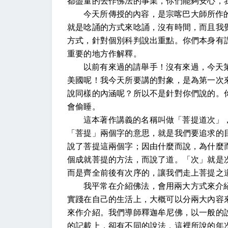
都盡量的去作佛法的事業，你們能夠安心，
今天所傳授的內容，是宗喀巴大師所作
就是唸誦的方式來唸誦，沒有時間，而且我
方式，針對個別科判說出重點。你們本身有
重要的地方作解釋。
以前有來過的請舉手！沒有來過，今天
美國呢！我今天所要講的對象，是為第一次
說同樣的內涵呢？所以不是針對你們說的。
會偷睡。
這本著作講義的名稱叫做「菩提道次」
「菩提」兩個字的意思，就是我們要追求的
說了菩提這兩個字；因由什麼而說，為什麼
個成就菩提的方法，而說了道。「次」就是
而是齊全前後有次序的，讓我們走上菩提之
我平常在介紹佛法，會用兩大方式來介
實踐在自己的生活上，大概可以分兩大內容
來作介紹。我們導師釋迦牟尼佛，以一般的
的記載上，卻有不同的說法，這裡所說的年