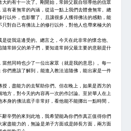
數大約有十一次了。剛開始，常師父親自領導他的信眾
，這有著無常的內涵，從這一點上我們去體會無常。總
修行以外，也影響了、且讓很多人獲得佛法的感動，能
不只對自己有佛法上的修行以外，對他人也帶來極大的
戒是從我這邊受的。總言之，今天在此非常的懷念他、
追隨常師父的弟子們，要知道常師父最主要的意願是什
，當然同時也少了一位出家眾（就是我的意思）。每一
；你們應該了解到，能進入教法追隨佛，能出家是一件
傳授，盡能力的去幫助你們。但在晚上，如果是西方的
個地方，對今天的內容再一次的作討論。至於華人在上
他本身的佛法底子非常好，看他能不能挪出一點時間，
不辭辛勞的來到此地，我希望能為你們作真正值得你們
大家盡能力的，無論是弟子方面或是師長方面，兩方面