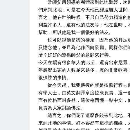
常師父所領導的團體來到此地聽經，次
們來到此地，可是在今天他已經遠離人世間
言之，他在世的時候，不只自己努力精進的
利益許多人，還有他的法友等；他在世時，
幫助，所以他是我一個很好的法友。
也可以說他是我的徒弟，因為他的具足
及憶念他，並且為他作回向發願。同樣你們
麼？好好的遵循師父的意願來行善。
今天在場有很多華人的比丘，還有出家尼眾
年感覺出家的人數越來越多，真的非常歡喜
很殊勝的事情。
從今天起，我要傳授的就是按照行程去
有學人士，由英文翻譯章度拉來負責，選一
面有位格西叫多登，這位格西懂一點中文，
負責為大家討論佛法。
總言之，你們花了這麼多錢來到此地，
來到此地的事情。好不容易有這樣的機緣，