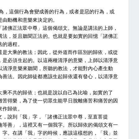
為，這個行為會變成善的行為，或者是惡的行為，或
是由動機和意樂來決定的。
「諸佛正法眾中尊」這個偈頌文。無論是講法的上師，
講法，並且聽聞正法的。也就是要如實的回憶「諸佛正
法的過程。
還是大乘的教法；因此，從外道而作區別的歸依，或從
，是必須生起的。以這兩種清淨的意樂，上師以清淨意
以清淨意樂來聽聞，所聽的教法，才能對內心產生動
為善法。因此師徒都應該生起歸依還有發心，以清淨意
大乘不共的歸依；也就是說以自己為比喻，如實的了
離苦得樂，為了使一切眾生能早日脫離痛苦和痛苦的因
來作歸依。
文，說到「我」字，「諸佛正法眾中尊，至直菩提
施等善」，這裡又有一個我字。所以歸依的偈頌文有一
」字。在講「我」字的時候，應該這樣想的，「我」並