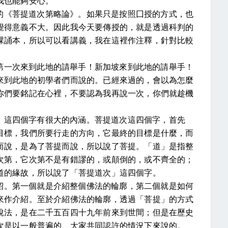
我也能夠安心。
的《菩提道次第略論》。如果只是按照囗授的方式，也
覺得意義不大。因此我今天要傳授的，就是透過科判的
課誦本，所以可以看講義，我在這裡作注釋，針對比較
第一次來到此地的請舉手！新加坡來到此地的請舉手！
來到此地的初學者們而說的。已經來過的，會以為怎麼
你們要銘記在心裡，不要認為我再說一次，你們就趁機
，這四個字有很大的內涵。菩提道次這四個字，首先
目標，我們所要行走的方向，它最終的目標是什麼，而
而說，是為了菩提而說，所以說了菩提。「道」是指整
次第，它次第不是有錯謬的，或顛倒的，或不齊全的；
道的緣故，所以說了「菩提道次」這四個字。
紹。第一個就是介紹整個佛法的輪廓，第二個就是如何
來作介紹。至於介紹佛法的輪廓，透過「菩提」的方式
說法，是在二千五百四十九年前來到世間；但是在歷史
次是以一般普遍的、大家共同認許的情況下來說的。