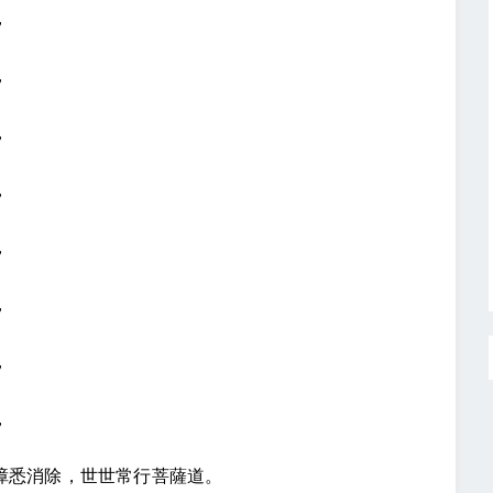
，
。
，
。
，
。
，
。
，
。
，
。
，
。
，
。
障悉消除，世世常行菩薩道。