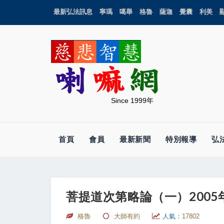
最新弘法訊息
寧瑪
噶舉
格魯
薩迦
覺囊
利美
Since 1999年
首頁
會員
最新新聞
特別報導
弘
菩提道次第略論（一）200
格魯
大師有約
人氣：
17802