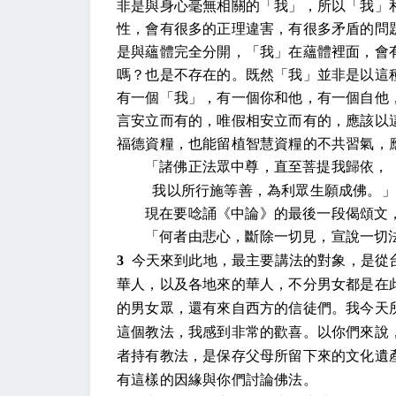
非是與身心毫無相關的「我」，所以「我」
性，會有很多的正理違害，有很多矛盾的問
是與蘊體完全分開，「我」在蘊體裡面，會
嗎？也是不存在的。既然「我」並非是以這
有一個「我」，有一個你和他，有一個自他
言安立而有的，唯假相安立而有的，應該以
福德資糧，也能留植智慧資糧的不共習氣，
「諸佛正法眾中尊，直至菩提我歸依，
我以所行施等善，為利眾生願成佛。」
現在要唸誦《中論》的最後一段偈頌文
「何者由悲心，斷除一切見，宣說一切
3
今天來到此地，最主要講法的對象，是從
華人，以及各地來的華人，不分男女都是在
的男女眾，還有來自西方的信徒們。我今天
這個教法，我感到非常的歡喜。以你們來說
者持有教法，是保存父母所留下來的文化遺
有這樣的因緣與你們討論佛法。