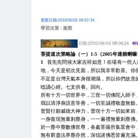
更新日期:2010/06/02 08:07:34
學習次第 : 進階
日期:2010/06/02 08:06:26
喇
菩提道次第略論（一）
1-5
（
2005
年達賴喇嘛
1
首先先問候大家吉祥如意！在場有一些人
地，今天是初次見面，所以我非常歡喜。你
不定是台灣天氣本身很潮濕，所以你們故意
唸誦心經。七支供養。回向。
所有十方一切世界中，三世一切佛陀人師子
我以清淨身語意等善，一切至誠禮敬盡無餘
普賢行願威德大神力，普現十方一切如來前
一身復現無量剎塵身，一一遍禮無量剎塵佛
於一塵中塵數佛世尊，各處菩薩所集眾會中
無有窮盡法界塵亦然，深信諸佛悉皆遍充滿