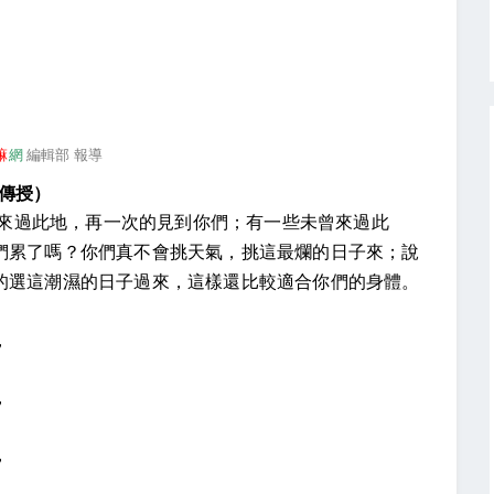
嘛
網
編輯部 報導
傳授）
來過此地，再一次的見到你們；有一些未曾來過此
們累了嗎？你們真不會挑天氣，挑這最爛的日子來；說
的選這潮濕的日子過來，這樣還比較適合你們的身體。
，
。
，
。
，
。