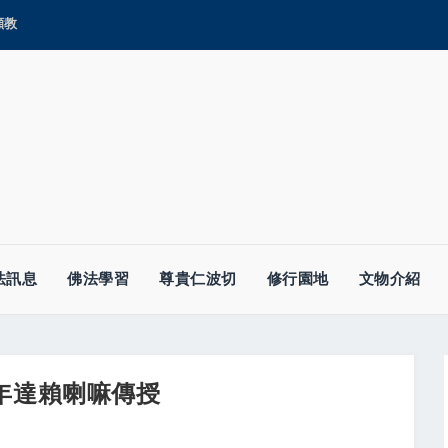
顯教
法訊息
佛法學習
尊貴仁波切
修行園地
文物介紹
5年達賴喇嘛傳授