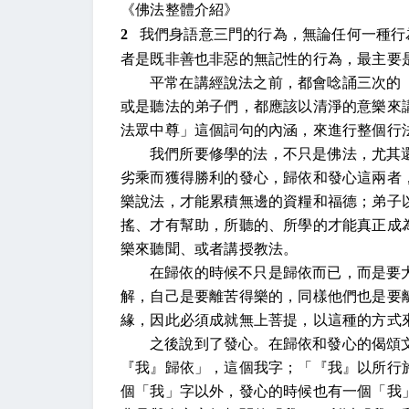
《佛法整體介紹》
2
我們身語意三門的行為，無論任何一種行
者是既非善也非惡的無記性的行為，最主要
平常在講經說法之前，都會唸誦三次的
或是聽法的弟子們，都應該以清淨的意樂來
法眾中尊」這個詞句的內涵，來進行整個行
我們所要修學的法，不只是佛法，尤其
劣乘而獲得勝利的發心，歸依和發心這兩者
樂說法，才能累積無邊的資糧和福德；弟子
搖、才有幫助，所聽的、所學的才能真正成
樂來聽聞、或者講授教法。
在歸依的時候不只是歸依而已，而是要
解，自己是要離苦得樂的，同樣他們也是要
緣，因此必須成就無上菩提，以這種的方式
之後說到了發心。在歸依和發心的偈頌
『我』歸依」，這個我字；「『我』以所行
個「我」字以外，發心的時候也有一個「我