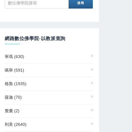
網路數位佛學院-以教派查詢
寧瑪
(630)
噶舉
(591)
格魯
(1935)
薩迦
(70)
覺囊
(2)
利美
(2640)