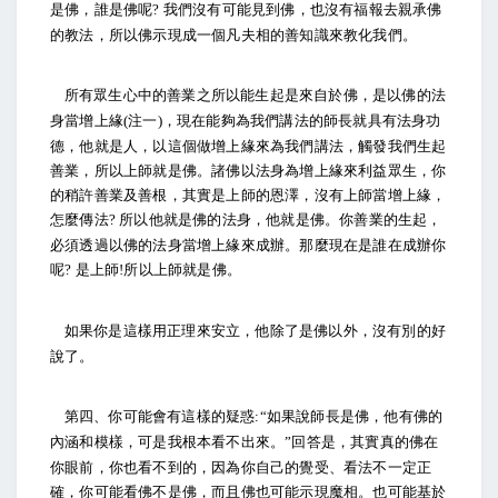
是佛，誰是佛呢
我們沒有可能見到佛，也沒有福報去親承佛
?
的教法，所以佛示現成一個凡夫相的善知識來教化我們。
所有眾生心中的善業之所以能生起是來自於佛，是以佛的法
身當增上緣
注一
，現在能夠為我們講法的師長就具有法身功
(
)
德，他就是人，以這個做增上緣來為我們講法，觸發我們生起
善業，所以上師就是佛。諸佛以法身為增上緣來利益眾生，你
的稍許善業及善根，其實是上師的恩澤，沒有上師當增上緣，
怎麼傳法
所以他就是佛的法身，他就是佛。你善業的生起，
?
必須透過以佛的法身當增上緣來成辦。那麼現在是誰在成辦你
呢
是上師
所以上師就是佛。
?
!
如果你是這樣用正理來安立，他除了是佛以外，沒有別的好
說了。
第四、你可能會有這樣的疑惑
如果說師長是佛，他有佛的
:“
內涵和模樣，可是我根本看不出來。
回答是，其實真的佛在
”
你眼前，你也看不到的，因為你自己的覺受、看法不一定正
確，你可能看佛不是佛，而且佛也可能示現魔相。也可能基於