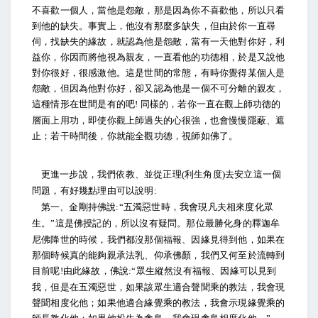
不喜歡一個人，當他是怨敵，那是因為你不喜歡他，所以只看
到他的缺失。事實上，他沒有那麼多缺失，但由於你一直尋
伺，找缺失的緣故，就認為他是怨敵，當有一天他對你好，利
益你，你因而將他視為親友，一直看他的功德相，於是又說他
對你很好，很感激他。這是世間的常態，有時你覺得某個人是
怨敵，但因為他對你好，卻又認為他是一個不可分離的親友，
這種情形在世間是有的吧
同樣的，若你一直在觀上師功德的
!
層面上用功，即使你觀上師過失的心很強，也會慢慢隱蔽、遮
止；若干時間後，你就能全觀功德，視師如佛了。
更進一步說，我們依教、並從正理
利生角度
去安立這一個
(
)
問題，有好幾點理由可以說明
:
第一、金剛持佛說
五濁惡世時，我會現凡夫相來度化眾
:“
生。
這是佛授記的，所以沒有疑問。那位最勝化身的釋迦牟
”
尼佛降世的時候，我們都沒那個福報、因緣見得到他，如果在
那個時候真的能夠親承法乳、仰承佛顏，我們又何至於流轉到
目前呢
由此緣故，佛說
眾生縱然沒有福報、因緣可以見到
!
:“
我，但是在五濁惡世，如果該眾生適合聲聞乘的教法，我會現
聲聞相度化他；如果他適合緣覺乘的教法，我會示現緣覺乘的