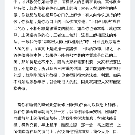
中，可以敦促你如理修行。這有很大的意義在裏頭。當你飲食
的時候，就先供養在你心口的上師佛；當有人對你禮拜的時
候，你就想他是在禮拜你心口的上師佛；有人向你求加持的時
候，你就想，是你心口上的上師佛加持他。
上師相應法
與自
“
”
己的心，不相分離是很重要的關鍵。如果你也修本尊，就想本
尊、上師還有你的心，三者無二無別，這是上師相應法的修
法。一般我們修
宗喀巴大師上師相應法
時，外相是現宗喀巴
“
”
大師的相，而事實上是總攝一切諸佛、上師的功德。總之，不
管你修哪位本尊，如果你不能觀那本尊的本質就是自己的上
師，那加持是進不來的。因為大家都需要利潤，大家都想要法
益，不想吃虧，所以我再三殷重的強調。如果能如理依教奉行
的話，就剛剛所講的教授，你會得到很大的法益、利潤。如果
不能如理依教奉行，就會吃很大的虧。因此我期望大家都能這
樣去做。
當你在睡覺的時候要怎麼修上師佛呢
你可以觀想上師佛，
?
就在你躺著時頭朝向的那一方，以這樣憶念而安眠。臨睡時，
向眼前的上師佛祈請加持，讓我能夠與法相應，對佛法能貫
徹，得到究竟。早上起床，臨醒之際，那一念，馬上觀想，上
師佛降臨在我的頂門上，然後向他祈請加持，我今天身、口、