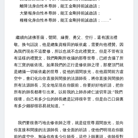
離障法身自性本尊師，能王金剛持前誠啟請；
大樂報身自性本尊師，能王金剛持前誠啟請；
種種化身自性本尊師，能王金剛持前誠啟請；
……”
繼續向諸佛菩薩，聲聞、緣覺、勇父、空行，還有護法禮
敬。換句話說，他
是總集資糧田的皈依處，需要向他禮贊。因
為我們現在不這麼修，所以也就不念此禮贊文。但是不管有沒
有這樣的禮贊文，我們剛剛所收攝的那尊世尊，已經含攝了所
有三寶的皈依境。如果我們的正行是修依師之理，那麼頂門就
是總攝一切皈依處的世尊，從他的眉間放光，在他眉間前方虛
空中，會幻化出你直接與間接的法源師長，將你直接與間接的
所有法源師長，完全地呈現在你眼前，你要好好地祈請，把你
所有的師長都牽引出來。以前我的上師赤絳仁波切常說
我們
:“
很壞，自己有多少位的師長總是記得很辛苦，但是自己口袋裏
有多少錢卻很容易就知道。
”
我們要很善巧地去修依師之理，就是從世尊眉間放光，並向
你直接和間接的法源師長，做全面的祈請，使他們明現在你眼
前的虛空中。無論你有多少位師長，這些上師裏頭，依師長對