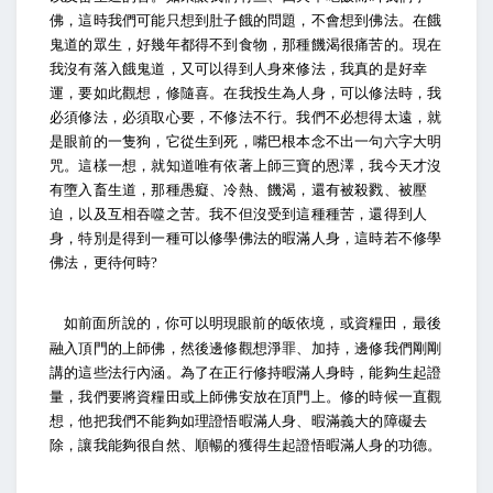
佛，這時我們可能只想到肚子餓的問題，不會想到佛法。在餓
鬼道的眾生，好幾年都得不到食物，那種饑渴很痛苦的。現在
我沒有落入餓鬼道，又可以得到人身來修法，我真的是好幸
運，要如此觀想，修隨喜。在我投生為人身，可以修法時，我
必須修法，必須取心要，不修法不行。我們不必想得太遠，就
是眼前的一隻狗，它從生到死，嘴巴根本念不出一句六字大明
咒。這樣一想，就知道唯有依著上師三寶的恩澤，我今天才沒
有墮入畜生道，那種愚癡、冷熱、饑渴，還有被殺戮、被壓
迫，以及互相吞噬之苦。我不但沒受到這種種苦，還得到人
身，特別是得到一種可以修學佛法的暇滿人身，這時若不修學
佛法，更待何時
?
如前面所說的，你可以明現眼前的皈依境，或資糧田，最後
融入頂門的上師佛，然後邊修觀想淨罪、加持，邊修我們剛剛
講的這些法行內涵。為了在正行修持暇滿人身時，能夠生起證
量，我們要將資糧田或上師佛安放在頂門上。修的時候一直觀
想，他把我們不能夠如理證悟暇滿人身、暇滿義大的障礙去
除，讓我能夠很自然、順暢的獲得生起證悟暇滿人身的功德。