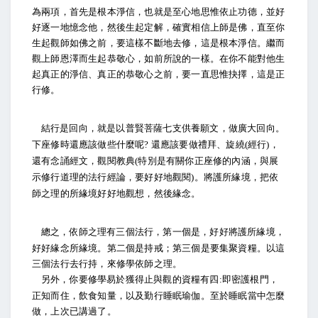
為兩項，首先是根本淨信，也就是至心地思惟依止功德，並好
好逐一地憶念他，然後生起定解，確實相信上師是佛，直至你
生起觀師如佛之前，要這樣不斷地去修，這是根本淨信。繼而
觀上師恩澤而生起恭敬心，如前所說的一樣。在你不能對他生
起真正的淨信、真正的恭敬心之前，要一直思惟抉擇，這是正
行修。
結行是回向，就是以普賢菩薩七支供養願文，做廣大回向。
下座修時還應該做些什麼呢
還應該要做禮拜、旋繞
經行
，
?
(
)
還有念誦經文，觀閱教典
特別是有關你正座修的內涵，與展
(
示修行道理的法行經論，要好好地觀閱
。將護所緣境，把依
)
師之理的所緣境好好地觀想，然後緣念。
總之，依師之理有三個法行，第一個是，好好將護所緣境，
好好緣念所緣境。第二個是持戒；第三個是要集聚資糧。以這
三個法行去行持，來修學依師之理。
另外，你要修學易於獲得止與觀的資糧有四
即密護根門，
:
正知而住，飲食知量，以及勤行睡眠瑜伽。至於睡眠當中怎麼
做，上次已講過了。