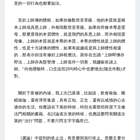
意的一切行為也都要如法。
至於上師佛的體相，如果你修觀世音菩薩，他的本質就是根
本上師或具恩上師，外相現觀世音菩薩。如果你所修本尊是度
母，那麼度母的本質體性，就是我們的具恩上師，而外相現度
母像。上師的本質就是本尊的本質，本尊的體性就是上師的體
性，也是十方諸佛的體性，如果有超越或是與上師體性相違
的，那表示你沒有修好上師相應法。當你在念誦
上師即佛亦
:“
即法，上師亦為賢聖僧，上師造作一切善，我趨皈依諸上
師。
向他禮敬時，口念這些詞句時心中也要憶念
隨念作觀
才
”
(
)
對。
關於下座修的內涵，我上次已講過，比如說，飲食瑜伽、睡
眠瑜伽，還有淨罪集資，具有正知、正念，還有以戒慎的心去
過你的生活。你應該在下座的時候，特別去看那些與當下主修
法門相關的書藉。在討論道次第的時候，也應該要問有關道次
第的
法行
問題，不要只問文字字義而已。
“
”
《廣論》中提到的依止法，有意樂與加行依止。意樂主要分