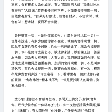
過來，會有很多人為你成辦。有人問宗喀巴大師
我修財神本
:“
尊好嗎
大師說
若你要修財神本尊，不如修舍掉現世一切，
? ”
:“
自然會有財來。
如果好好修法，就會有財來。不想求財，就
”
會有財；想求財，反而不會有財。
舍掉現世一切，不是叫你當乞丐。什麼叫舍掉現世一切
一
?
位尊者說過，有多少錢財你都不在意，就稱為舍掉現世一切，
因為不貪著你有多少錢財，你心中已經離貪了，稱為舍掉現世
一切，倒不是要你去當乞丐。以法律來講，以前國王訂十善業
為法律，因為天人有天理，人有人道，我們應該如何合理、知
足地去受用物質是很重要的。所謂的舍掉現世一切，不是叫你
當乞丐，當你舍掉現世一切，財寶自會來找你。有一次，釋迦
牟尼佛對舍利弗說
你去遍尋一下，看哪里有一個如法修行者
:“
的屍體。
舍利弗說
根本找不到。
但是要找商人的屍體，則
”
:“
”
遍地都是。
放心
如理修法不會成為乞丐，多聞天王的兒子
財神
會幫
!
(
)
你。近代沙拉寺的一位堪布
住持
，有一次他想請購大藏經
藏
(
)
(
文
甘珠爾
，有人問他說
你沒錢，用什麼去請
他回答
“
”)
:“
? ”