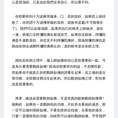
心是很強的，只是由於我們沒有信心，所以看不到。
你想要得到十方諸佛菩薩身、口、意的加持，如果把上師排
除了，你所謂十方諸佛菩薩的加持，就無有是處
不可能發生
(
了
。我們可以這樣強調，如果把自己的根本上師抽掉，放在
)
一邊，然後口念阿彌陀佛名號或持咒，如果你這樣做，阿彌陀
佛是不會歡喜的，你也見不到阿彌陀佛的，因為阿彌陀佛也是
經由依師去成辦阿彌陀佛果位的，道的根本是在依師之理。
因此在依師之理中，修上師如佛的信心是很重要的一點。可
是為什麼需要觀師如佛
因為你想要得到利益，不想要吃虧，
?
而如果你不能真正的把觀師如佛的證量生起來，這之後的道次
第功德，全部都沒辦法生起來的。所以觀師如佛之理，對你來
說是很重要的。
再來，雖說必需要觀師如佛，可是你真的能夠觀師如佛嗎
?
能夠的，如果你一直觀師長的功德，不刻意去看他的過患，那
一定可以做到視師如佛。不要刻意的去找碴，去看他的過失，
只要一直看師長的功德，你絕對可以做到觀師如佛。平常我們