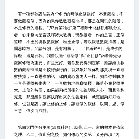
有一種邪執說法認為
修行的時候止修就好，不要觀察，不
:“
要做觀察修，因為如果你數數觀察抉擇，那是在聞思的階段，
不是修行的過程。
頁第
段
第二破除于此修軌邪執分別
”(52
2
)“
者，心未趣向聖言及釋諸大教典，現教授者，作如是言，正修
道時，不應於境數數觀察，唯應止修，若以觀慧數觀擇者，是
聞思時故。又諸分別，是有相執，
執著於相，是成佛的
……”
障礙，這是邪執。我曾說過
觀察修
與
止住修
兩者應先做
:“
”
“
”
觀察修較為重要，而且更好。若你想要得到定解，應該經由數
數的觀察抉擇是比較好修行的。就好象如果你對那貪境一直觀
察抉擇，一直思惟的話，你的貪心會更大一樣。如果你對嗔境
一直是覺得被傷害了，一直數數地觀察抉擇，那嗔心會起得更
大。止修的時候，如果能夠把所指的法義明現人心，而且能夠
究竟，那麼經你觀察抉擇出來的法義定解，就更能夠好好地
修。也就是說，該止修的止修，該觀修的觀修，以聞、思、修
三慧，依次而成辦。
第四大門徑分兩項
頁科判
，就是
乙一、道的根本在依師
(59
)
:
之理。乙二、依止完之後，如何修心的次第，又分兩項
丙
:“