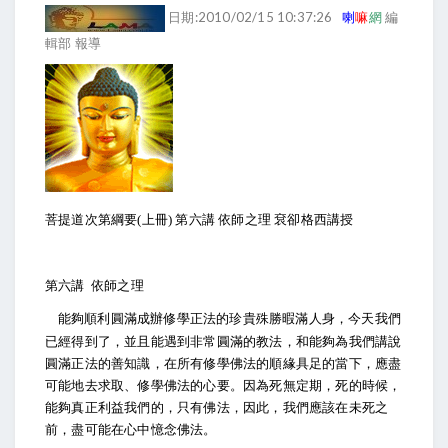
日期:2010/02/15 10:37:26
喇
嘛
網
編
輯部 報導
菩提道次第綱要
(
上冊
)
第六講
依師之理
袞卻格西講授
第六講
依師之理
能夠順利圓滿成辦修學正法的珍貴殊勝暇滿人身，今天我們
已經得到了，並且能遇到非常圓滿的教法，和能夠為我們講說
圓滿正法的善知識，在所有修學佛法的順緣具足的當下，應盡
可能地去求取、修學佛法的心要。因為死無定期，死的時候，
能夠真正利益我們的，只有佛法，因此，我們應該在未死之
前，盡可能在心中憶念佛法。