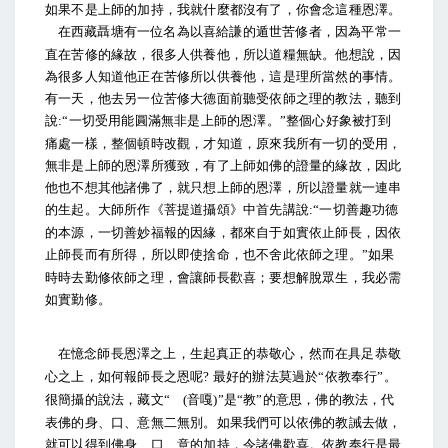
如果不是上師的加持，我就什麼都沒有了，你會念這種恩澤。
在西藏聶塘有一位名為以喜給謙的遁世苦修者，因為平常一
直在苦修的緣故，很多人供養他，所以道糧無缺。他想說，因
為很多人知道他正在苦修所以供養他，這是理所當然的事情。
有一天，他去另一位苦修大德面前聽受依師之理的教法，聽到
說
一切受用能圓滿無非是上師的恩澤。
整個心好象被打到
:“
”
痛處一樣，整個頓時改觀，才知道，原來我所有一切的受用，
無非是上師的恩澤所獲致，有了上師如佛的證量的緣故，因此
他也不想其他諸佛了，就只想上師的恩澤，所以證量就一連串
的生起。大師所作《菩提道攝頌》中首先講說
一切善趣功德
:“
的本源，一切善妙福報的因緣，都來自于如實依止師長，因依
止師長而有所得，所以即使捨命，也不舍此依師之理。
如果
”
時時去勤修依師之理，會讓師長歡喜；要想解脫眾生，我必需
如實勤修。
在憶念師長恩澤之上，生起真正的恭敬心，然而在具足恭敬
心之上，如何報師長之恩呢
最好的辦法莫過於
依教奉行
。
?
“
”
很簡攝的說法，藏文
音嘎
是
教
的意思，佛的教法，代
“ (
)”
“
”
表佛的身、口、意無二無別。如果我們可以依佛的教誡去做，
就可以得到佛身、口、意的加持，令諸佛歡喜。依教奉行是最