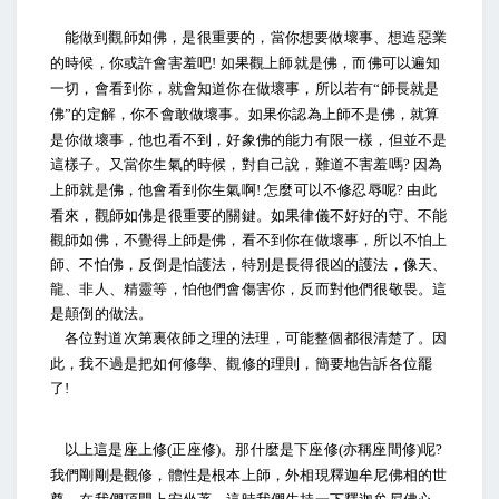
能做到觀師如佛，是很重要的，當你想要做壞事、想造惡業
的時候，你或許會害羞吧
如果觀上師就是佛，而佛可以遍知
!
一切，會看到你，就會知道你在做壞事，所以若有
師長就是
“
佛
的定解，你不會敢做壞事。如果你認為上師不是佛，就算
”
是你做壞事，他也看不到，好象佛的能力有限一樣，但並不是
這樣子。又當你生氣的時候，對自己說，難道不害羞嗎
因為
?
上師就是佛，他會看到你生氣啊
怎麼可以不修忍辱呢
由此
!
?
看來，觀師如佛是很重要的關鍵。如果律儀不好好的守、不能
觀師如佛，不覺得上師是佛，看不到你在做壞事，所以不怕上
師、不怕佛，反倒是怕護法，特別是長得很凶的護法，像天、
龍、非人、精靈等，怕他們會傷害你，反而對他們很敬畏。這
是顛倒的做法。
各位對道次第裏依師之理的法理，可能整個都很清楚了。因
此，我不過是把如何修學、觀修的理則，簡要地告訴各位罷
了
!
以上這是座上修
正座修
。那什麼是下座修
亦稱座間修
呢
(
)
(
)
?
我們剛剛是觀修，體性是根本上師，外相現釋迦牟尼佛相的世