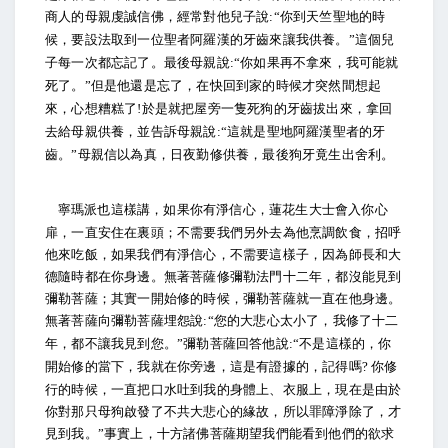
商人的母親虔誠信佛，經常對他兒子說
你到天竺聖地的時
:“
候，要設法取到一位聖者阿羅漢的牙齒來讓我供養。
這個兒
”
子每一次都忘記了。最後母親說
你如果再不拿來，我可能就
:“
死了。
但是他還是忘了，在快回到家的時候才突然間想起
”
來，心想糟糕了
於是就把屋旁一隻死狗的牙齒拔出來，拿回
!
去給母親供養，並告訴母親說
這就是聖地阿羅漢聖者的牙
:“
齒。
母親信以為真，日夜勤修供養，最後狗牙竟生出舍利。
”
寧瑪派也這樣講，如果你有淨信心，蓮花生大士會入你心
扉，一直安住在裏頭；不需要我們另外去為他烹調飲食，招呼
他來吃飯，如果我們有淨信心，不需要這樣子，因為師長和大
德隨時都在你身邊。無著菩薩修彌勒法門十二年，都沒能見到
彌勒菩薩；其實一開始修的時候，彌勒菩薩就一直在他身邊。
無著菩薩向彌勒菩薩埋怨說
您的大悲心太小了，我修了十二
:“
年，都不讓我見到您。
彌勒菩薩回答他說
不是這樣的，你
”
:“
開始修的當下，我就在你旁邊，這是有證據的，記得嗎
你修
?
行的時候，一直把口水吐到我的身體上、衣服上，現在是由於
你對那只母狗啟發了不共大悲心的緣故，所以罪障淨除了，才
見到我。
事實上，十方諸佛菩薩期望我們能看到他們的欲求
”