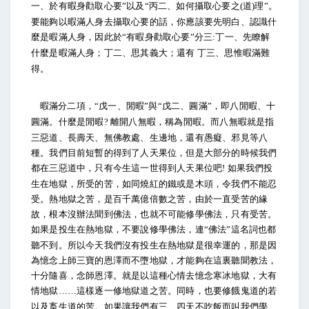
一、於有暇身勸取心要
以及
丙二、如何攝取心要之
道
理
。
”
“
(
)
”
要能夠以暇滿人身去攝取心要的話，你應該要先明白、認識什
麼是暇滿人身，因此於
有暇身勸取心要
分三
丁一、先瞭解
“
”
:
什麼是暇滿人身；丁二、思其義大；還有
丁三、思惟暇滿難
得。
暇滿分二項，
戊一、閒暇
與
戊二、圓滿
，即八閒暇、十
“
”
“
”
圓滿。什麼是閒暇
離開八無暇，稱為閒暇。而八無暇就是指
?
三惡道、長壽天、無佛教處、生邊地，還有愚癡、邪見等八
種。我們目前短暫的得到了人天果位，但是大部分的時候我們
都在三惡道中，只有今生這一世得到人天果位吧
如果我們投
!
生在地獄，所受的苦，如同燒紅的鐵或是木頭，令我們不能忍
受。熱地獄之苦，是百千萬億倍數之苦，由於一直受苦的緣
故，根本沒辦法聞到佛法，也就不可能修學佛法，只有受苦。
如果是投生在熱地獄，不要說修學佛法，連
佛法
這名詞也都
“
”
聽不到。所以今天我們沒有投生在熱地獄是很幸運的，那是因
為憶念上師三寶的恩澤而不墮地獄，才能夠在這裏聽聞教法，
十分隨喜，念師恩澤。就是以這種心情去憶念寒冰地獄，大有
情地獄
這樣逐一修地獄道之苦。同時，也要修餓鬼道的若
……
以及畜生道的苦。如果讓我們有三、四天不吃飯而叫我們學