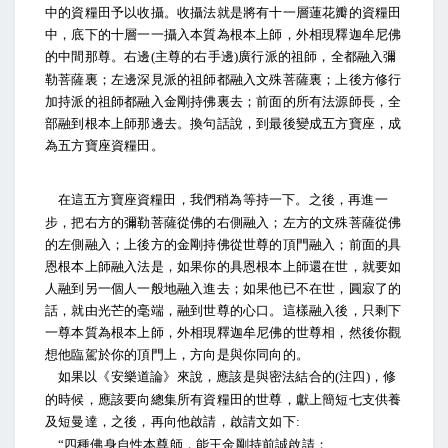
中的資糧田予以收攝。收攝法就是將有十一層蓮花瓣的資糧田
中，底下的十層一一攝入本質為根本上師，外相現釋迦牟尼佛
的中間那尊。右邊
主尊的右手邊
廣行派的祖師，全都融入彌
(
)
勒菩薩裏；左邊深見派的祖師都融入文殊菩薩裏；上後方修行
加持派的祖師都融入金剛持佛裏去；前面的所有法源師長，全
部融到根本上師那邊去。換句話說，到最後變成五方寶座，成
為五方寶座資糧田。
在這五方寶座資糧田，我們稍為等持一下。之後，再進一
步，把右方的彌勒菩薩從佛的右側融入；左方的文殊菩薩從佛
的左側融入；上後方的金剛持佛從世尊的頂門融入；前面的具
恩根本上師融入法是，如果你的具恩根本上師還在世，就要如
人融到另一個人一般地融入進去；如果他已不在世，圓寂了的
話，就由光芒的毫端，融到世尊的心口。這樣融入後，只剩下
一尊本質為根本上師，外相現釋迦牟尼佛的世尊相，然後你觀
想他臨駕於你的頂門上，方向是與你同向的。
如果以《安樂道論》來說，應該是與密法結合的
注四
，修
(
)
的時候，應該要向總集所有資糧田的世尊，獻上簡短七支供養
及短曼達，之後，再向他啟請，啟請文如下
:
四種佛身自性本尊師，能王金剛持前誠啟請；
“