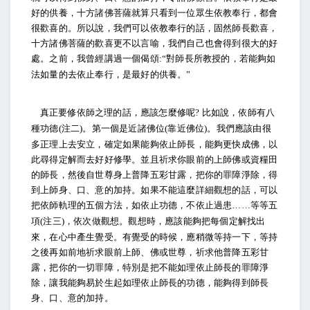
好的供養，十方諸佛菩薩就算只看到一位眾生依教奉行，都會
很歡喜的。所以說，我們可以依教奉行的話，固然師長歡喜，
十方諸佛菩薩的歡喜更不以言喻，我們自己也會得到很大的好
處。之前，我曾經講過一個偈頌
對師長所教授的，若能夠如
:“
法如量的去依止奉行，是最好的供養。
”
真正要修依師之理的話，應該怎麼修呢
比如說，依師有八
?
種功德
注二
。第一個是近諸佛位
靠近佛位
。我們應該由很
(
)
(
)
多正理上去安立，確定如果能夠依止師長，能夠更快成佛，以
此尋得定解而去好好修學。並且祈求你眼前的上師佛或資糧田
的師長，然後自世尊身上普降五彩甘露，把你的罪障淨除，得
到上師身、口、意的加持。如果不能這麼詳細觀想的話，可以
把依師軌理的五個方法，如依止功德，不依止過患
等等五
……
項
注三
，依次做觀想。觀想時，應該能夠把每個定解找出
(
)
來，在心中產生覺受。有覺受的時候，應稍微等持一下，等持
之後再如前地祈求眼前上師、佛或世尊，祈求他普降五彩甘
露，把你的一切罪障，特別是把不能如理依止師長的罪障淨
除，讓我能夠易於生起如理依止師長的功德，能夠得到師長
身、口、意的加持。