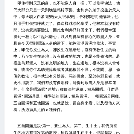
即使得到天眾的身，也不能像人身一樣，可以修學佛法，他
們大部分只是一天到晚迷惑於享樂。舍利弗的弟子投生於天人
中，每天騎大白象遊樂
天人很享樂
，舍利弗想向他講法，他
(
)
只用手打個招呼就走了。像這樣耽溺於享受，他根本就沒有時
間、沒有意樂要聽法，因此舍利弗只好回來了。我們很幸運，
得到一種可以生起出離心，以及對佛法有信心的暇滿人身，並
且在今天得到暇滿人身的當下，能夠清淨圓滿地修法。事實
上，即使你投生為人，卻投生在黑暗劫，沒有佛教住世的劫
中，乃至於生在邊地，沒有佛教的地方，也是不能修法的。若
投生為野蠻人，沒有文明的地方，生在邊地，根本沒有人會修
法。或者你生為聽覺障礙或者其他根器不具，不能聞、思、修
佛的教法，根本就沒有分辨善、惡的機會。至於持邪見者，就
更不用說了。我們都沒有像那樣，能得到暇滿人身是很幸運
的。什麼是暇滿呢
遠離八種修法的逆緣，稱為閒暇。什麼是
?
圓滿
圓滿具足十種學法的順緣，稱為圓滿。十種圓滿分兩種
?
:
五自圓滿和五他圓滿，也就是說，從自身來看，以及從他方來
看，所必須具足的五種條件。
五自圓滿是說
第一、要生為人。第二、生中土，我們所投
:
生的地方有道次第的教授，所以算是生在中土。也就是說，已