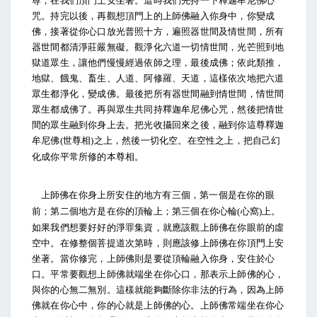
尊，在我們頂門上安坐著。這時我們先持一下釋迦牟尼佛心
咒。持完以後，再觀想頂門上的上師佛融入你身中，你變成
佛，接著從你心口放光普照十方，遍照器世間及情世間，所有
器世間都清淨莊嚴無礙。觀淨化六道一切情世間，光芒照到地
獄道眾生，讓他們慢慢經過依師之理，最後成佛；依此類推，
地獄、餓鬼、畜生、人道、阿修羅、天道，這樣依次地把六道
眾生都淨化，變成佛。最後把所有器世間融到情世間，情世間
眾生都成佛了。再與眾生共同持釋迦牟尼佛心咒，然後把情世
間的眾生融到你身上去。把光收攝回來之後，融到你這尊釋迦
牟尼佛
世尊相
之上，然後一切化空。在空性之上，把自己幻
(
)
化成你平常所修的本尊相。
上師佛在你身上所安住的地方有三個，第一個是在你的眼
前；第二個地方是在你的頂輪上；第三個在你心輪
心窩
上。
(
)
如果我們想要好好的淨罪集資，就應該觀上師佛在你眼前的虛
空中。在修整個菩提道次第時，則應該修上師佛在你頂門上安
坐著。當你修完，上師佛則是要從頂輪融入你身，安住於心
口。平常要觀想上師佛就端坐在你心口，那表示上師佛的心，
與你的心無二無別。這樣就能夠斷除你非法的行為，因為上師
佛就在你心中，你的心就是上師佛的心。上師佛常端坐在你心