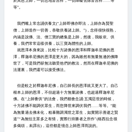
於具恩上師，一切悉地皆吉祥，一切障礙去除皆吉祥
等
……
等
。
”
我們嘴上常念誦供養文
上師即佛亦即法，上師亦為賢聖
(“
僧，上師造作一切善，恭敬供養諸上師。
，念得很快很熟，
”)
內涵是說佛、法、僧三寶的總集是上師，然後，我皈依、供
養，我們常常這樣供養，以三寶為體性的上師。
就恩澤本身來說，比較十方諸佛的恩澤和釋迦牟尼佛的恩
澤，釋迦牟尼佛的恩澤是更大的，因為雖然有無量無邊的佛降
世了，可是我們卻無法聽受他們的教法，然而在釋迦牟尼佛的
法運裏，我們還可以接受佛法。
但是較之於釋迦牟尼佛，自己師長的恩澤就又更大了。自己
根本上師的恩澤，不但超過十方無量諸佛，也超過釋迦牟尼
佛。在
上師薈供
的法會，我們都會念誦
五濁惡世的時候，
“
”
:
十方諸佛不能調伏眾生，而您降世來調伏我們
等等。
能
……
“
為無量過去佛未化，粗暴難調濁世之眾生，如實開示善逝之賢
道
為無怙主眾多之有情，實際行持勝者之所作
格西拉念很
”“
”(
多偈頌，未譯出
，這些都是憶念上師恩澤而說的。
)