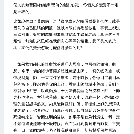
個人的短暫因緣
業緣
現前的錯亂心識，你個人的覺受不一定
(
)
是正確的。
比如說你患了黃膽病，這時會把白色的螺看成是黃色的；或是
因為你自己眼睛的問題，總以為眼前有毛髮披垂，事實上卻沒
有這回事。短暫的錯亂都能導致你產生錯亂之識，真正的三毒
煩惱，無始以來已經在我們內心深深的積重，受了長久的染
著，我們的覺受怎麼可能會是清淨的呢
?
如果我們能以前面所說的道理去思惟，串習觀師如佛，觀
想、修學一切的諸佛菩薩的體性就是上師，一切的皈依處、皈
依境就是上師，一直這樣的串習，若干時候，你做到了看到本
尊的當下，即想他是你的上師，看到上師就做本尊想，見到本
尊就做上師想。以此類推，十方諸佛菩薩之外沒有上師，上師
之外也沒有十方諸佛菩薩，如牛奶入水，混在一起，你依師之
理的量就證得起來。如果能夠觀師如佛，那憶念上師的恩澤就
很容易了。你會想說上師真正是佛，我自無始以來遭受很多生
死流轉之苦，皆因無明的緣故，如果不是他為我講法，我一定
不知道還要流轉到什麼時候。現在我能夠得到來自師長、三寶
身、口、意的加持，乃至於我的身軀和一切短暫受用的圓滿，