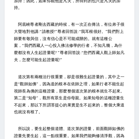
加持；因此，如果你觀他是凡夫，所得到的也只是凡夫的加
持。
阿底峽尊者剛去西藏的時候，有一次正在傳法，有位弟子很
大聲地對他講
請教授
尊者回答說
我耳根很好。
我們對上
:“
!”
:“
”
師要有敬與信，沒有信心是不可能成辦的。就有這種公
案，
我們西藏人一心投入佛法修學的行者，不知凡幾，為什
“
麼都沒有人生起證量呢
尊者回答說
您們西藏人觀上師如凡
? ”
:“
夫，怎麼可能生起證量呢
!”
道次第有兩種法行很重要，卻是很難生起證量的，其中之一
是
觀師如佛
，因為道的根本在依師之理，如果行者不能生起
“
”
視師長為佛的這種證量，那麼整個道次第的根本就生不起來。
第二是
知母
，觀所有眾生是你母親。如果知母的這種證量生
“
”
不起來，那以下所謂菩提心的果實是生不起來的，整個大乘道
也就沒有根了。
所以說，要生起整個道體、道次第的證量，前面觀師如佛的
證量先要生起，這一點很重要。如果我們能夠修清淨觀，因為