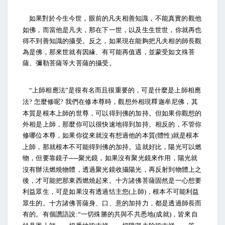
如果對於今生今世，眼前的凡夫相善知識，不能真實的觀他
如佛，而當他是凡夫，那在下一世，以及生生世世，你就再也
得不到善知識的攝受。反之，如果現在能夠把凡夫相的師長觀
為是佛，那來世就有因緣、有可能再值遇，並蒙受如文殊菩
薩、彌勒菩薩等大菩薩的攝受。
上師相應法
是很有名而且很重要的，可是什麼是上師相應
“
”
法
怎麼修呢
我們在修本尊時，觀想外相現釋迦牟尼佛，其
?
?
本質是根本上師的世尊，可以得到佛的加持。但如果你觀想的
外相是上師，那麼你可以很快速地得到加持。相反的，不管你
修哪位本尊，如果你從來就沒有想過他的本質
體性
就是根本
(
)
上師，那就根本不可能得到佛的加持。這就好比，陽光可以燃
物，但要靠鏡子
聚光鏡，如果沒有聚光鏡來作用，陽光就
──
沒有辦法燃燒物體，透過聚光鏡收攝陽光，再反射到物體上之
後，才可能把那東西燃燒起來。十方諸佛菩薩固然是一心想要
利益眾生，可是如果沒有透過怙主您
上師
，根本不可能利益
(
)
眾生的。十方諸佛菩薩身、口、意的加持力，都是透過師長而
有的。有個讚語說
一切殊勝的共與不共悉地
成就
，皆來自
:“
(
)