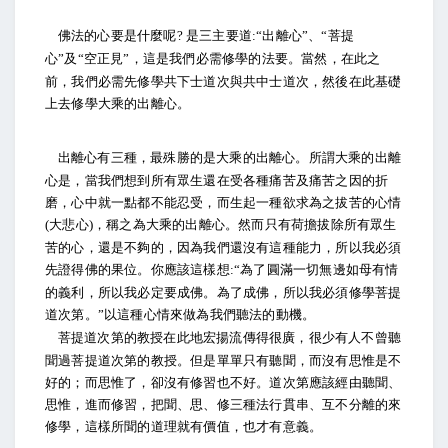
佛法的心要是什麼呢
是三主要道
出離心
、
菩提
?
:“
”
“
心
及
空正見
，這是我們必需修學的法要。當然，在此之
”
“
”
前，我們必需先修學共下士道次與共中士道次，然後在此基礎
上去修學大乘的出離心。
出離心有三種，最殊勝的是大乘的出離心。所謂大乘的出離
心是，當我們想到所有眾生還在受各種痛苦及痛苦之因的折
磨，心中就一點都不能忍受，而生起一種欲求為之拔苦的心情
大悲心
，稱之為大乘的出離心。然而只有荷擔拔除所有眾生
(
)
苦的心，還是不夠的，因為我們還沒有這種能力，所以我必須
先證得佛的果位。你應該這樣想
為了圓滿一切無邊如母有情
:“
的義利，所以我必定要成佛。為了成佛，所以我必須修學菩提
道次第。
以這種心情來做為我們聽法的動機。
”
菩提道次第的教授在此地宏揚流傳得很廣，很少有人不曾聽
聞過菩提道次第的教授。但是單單只有聽聞，而沒有思惟是不
好的；而思惟了，卻沒有修習也不好。道次第應該經由聽聞、
思惟，進而修習，把聞、思、修三種法行貫串、互不分離的來
修學，這樣所聞的道理就有價值，也才有意義。