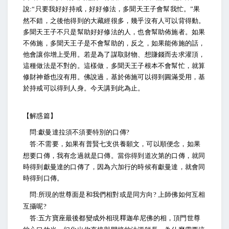
說
只要我好好持戒，好好修法，多聞天王子會幫我忙。
果
:“
”
然不錯，之後他得到的大藏經很多，幾乎沒有人可以背得動。
多聞天王子不只是幫助好好修法的人，也會幫助佈施者。如果
不佈施，多聞天王子是不會幫助的，反之，如果能佈施的話，
他會讓你增上受用。若是為了謀取財物、想賺錢而去求灌頂，
這種做法是不對的。這樣做，多聞天王子根本不會幫忙，就算
修財神爺也沒有用。佛說過，基於佈施可以得到圓滿受用，基
於持戒可以得到人身。今天講到此為止。
【解惑篇】
問
獻曼達拉須不須要特別的口傳
:
?
答
不需要，如果有普賢七支供養願文，可以順便念，如果
:
想要口傳，我有念過就是口傳。當你得到道次第的口傳，就同
時得到獻曼達的口傳了，因為六加行的時候有獻曼達，就會同
時得到口傳。
問
所現的世尊面是和我們相對或是同方向
上師佛如何互相
:
?
互攝呢
?
答
五方寶座最後都變成外相現釋迦牟尼佛的相，頂門世尊
: