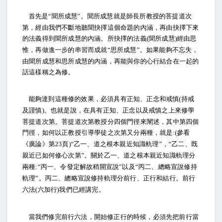
首先是
聞所成慧
。聞所成慧就是師長所教授的菩提道次
“
”
第，經由我們不斷地聽聞抉擇這個命題的內涵，再由抉擇下來
的法義得到聞所成慧的內涵。所抉擇的法義
聞所成慧
經由思
(
)
惟，再做進一步的串習而成就
思所成慧
。如果能夠不忘失，
“
”
由聞所成慧和思所成慧的內涵，再能與你的心行結合在一起的
話這樣稱之為修。
能夠達到這種修的效果，必須具有正知、正念和戒慎
持戒
(
及謹慎
。也就是說，在具有正知、正念以及戒慎之上來修學
)
菩提道次第。菩提道次第教授分四個門徑來闡述，其中第四個
門徑，如何以正教授引導學徒之次第又分兩種，就是
參看
:(
《廣論》第
頁
乙一、道之根本親近知識軌理
，
乙二、既
23
)“
”
“
親近已如何修心次第
。關於乙一、道之根本親近知識軌理分
”
兩種
丙一、令發定解故稍開宣說
以及
丙二、總略宣說修持
:“
”
“
軌理
。丙二、總略宣說修持軌理分前行、正行和結行。前行
”
六法
六加行
我們已經講完。
(
)
當我們修完前行六法，開始修正行的時候，必須先把前行當