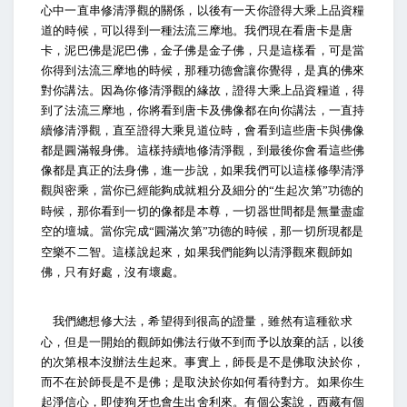
心中一直串修清淨觀的關係，以後有一天你證得大乘上品資糧
道的時候，可以得到一種法流三摩地。我們現在看唐卡是唐
卡，泥巴佛是泥巴佛，金子佛是金子佛，只是這樣看，可是當
你得到法流三摩地的時候，那種功德會讓你覺得，是真的佛來
對你講法。因為你修清淨觀的緣故，證得大乘上品資糧道，得
到了法流三摩地，你將看到唐卡及佛像都在向你講法，一直持
續修清淨觀，直至證得大乘見道位時，會看到這些唐卡與佛像
都是圓滿報身佛。這樣持續地修清淨觀，到最後你會看這些佛
像都是真正的法身佛，進一步說，如果我們可以這樣修學清淨
觀與密乘，當你已經能夠成就粗分及細分的
生起次第
功德的
“
”
時候，那你看到一切的像都是本尊，一切器世間都是無量盡虛
空的壇城。當你完成
圓滿次第
功德的時候，那一切所現都是
“
”
空樂不二智。這樣說起來，如果我們能夠以清淨觀來觀師如
佛，只有好處，沒有壞處。
我們總想修大法，希望得到很高的證量，雖然有這種欲求
心，但是一開始的觀師如佛法行做不到而予以放棄的話，以後
的次第根本沒辦法生起來。事實上，師長是不是佛取決於你，
而不在於師長是不是佛；是取決於你如何看待對方。如果你生
起淨信心，即使狗牙也會生出舍利來。有個公案說，西藏有個