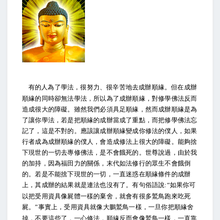
有的人為了學法，很努力、很辛苦地去成辦順緣。但在成辦
順緣的同時卻無法學法，所以為了成辦順緣，對修學佛法反而
造成很大的障礙。雖然我們必須具足順緣，然而成辦順緣是為
了讓你學法，若是把順緣的成辦當成了重點，而把修學佛法忘
記了，這是不對的。應該讓成辦順緣變成你修法的僕人，如果
行者成為成辦順緣的僕人，會造成修法上很大的障礙。能夠捨
下現世的一切去專修佛法，是不會餓死的。世尊說過，由於我
的加持，因為福田力的關係，末代如法修行的眾生不會餓倒
的。若是不能捨下現世的一切，一直迷惑在順緣條件的成辦
上，其成辦的結果就是連法也沒有了。有句俗語說
如果你可
:“
以把受用資具像屍體一樣的棄舍，就會有很多鷲鳥跑來吃死
屍。
事實上，受用資具就像大鵬鷲鳥一樣，一旦你把順緣舍
”
掉，不要這些了，一心修法，順緣反而會像鷲鳥一樣，一直靠