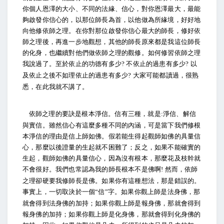
你個人恩澤的大小、不同的法緣、信心，對你恩澤最大，最能
夠啟發你信心的，以那位師長為首，以他做為所緣境，好好地
向他修依師之理。在你對那位啟發你信心最大的師長，修好依
師之理後，再進一步地觀想，其他的師長原來都是我這位師長
的化身，也繼續對他們做依師之理的觀修。如何修習依師之理
我說過了。至於依止的功德有多少
不依止的過患有多少
以
?
?
及依止之後不如理依止的過患有多少
大家可能都讀過，很熟
?
悉，在此我就不講了。
依師之理的要訣是根本淨信。信有三種，就是
淨信、解信
:
與實信。雖然信心有這麼多種不同的內涵，可是當下我們修根
本淨信的理由是信上師如佛。假若能生得起觀師如佛的具量信
心，那麼以後證量的生起就不困難了；反之，如果不能確實的
生起，觀師如佛的具量信心，因為沒有根本，那麼花及枝幹就
不會很好。我們也常認為我的師長根本不是佛啊
然而，依師
!
之理卻硬要我修師長是佛。如果你有這種想法，那是錯誤的。
事實上，一切取決於一個
信
字。如果你觀上師是法身佛，那
“
”
就會得到法身佛的加持；如果你觀上師是報身佛，那就會得到
報身佛的加持；如果你觀上師是化身佛，那就會得到化身佛的