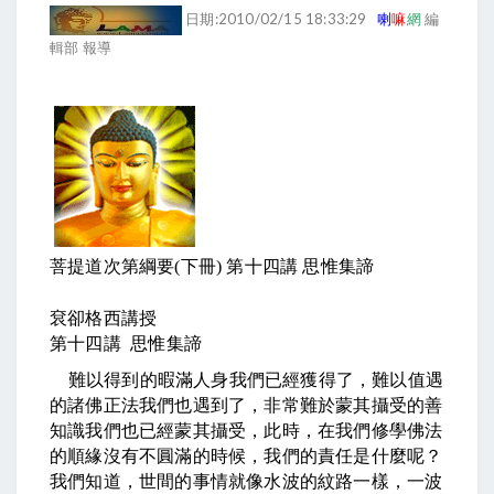
日期:2010/02/15 18:33:29
喇
嘛
網
編
輯部 報導
菩提道次第綱要
(
下冊
)
第十四講
思惟集諦
袞卻格西講授
第十四講
思惟集諦
難以得到的暇滿人身我們已經獲得了，難以值遇
的諸佛正法我們也遇到了，非常難於蒙其攝受的善
知識我們也已經蒙其攝受，此時，在我們修學佛法
的順緣沒有不圓滿的時候，我們的責任是什麼呢？
我們知道，世間的事情就像水波的紋路一樣，一波