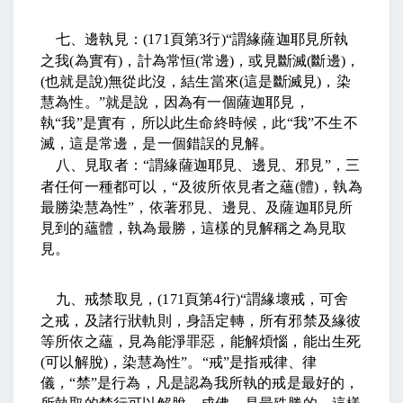
七、邊執見：
(171
頁第
3
行
)“
謂緣薩迦耶見所執
之我
(
為實有
)
，計為常恒
(
常邊
)
，或見斷滅
(
斷邊
)
，
(
也就是說
)
無從此沒，結生當來
(
這是斷滅見
)
，染
慧為性。
”
就是說，因為有一個薩迦耶見，
執
“
我
”
是實有，所以此生命終時候，此
“
我
”
不生不
滅，這是常邊，是一個錯誤的見解。
八、見取者：
“
謂緣薩迦耶見、邊見、邪見
”
，三
者任何一種都可以，
“
及彼所依見者之蘊
(
體
)
，執為
最勝染慧為性
”
，依著邪見、邊見、及薩迦耶見所
見到的蘊體，執為最勝，這樣的見解稱之為見取
見。
九、戒禁取見，
(171
頁第
4
行
)“
謂緣壞戒，可舍
之戒，及諸行狀軌則，身語定轉，所有邪禁及緣彼
等所依之蘊，見為能淨罪惡，能解煩惱，能出生死
(
可以解脫
)
，染慧為性
”
。
“
戒
”
是指戒律、律
儀，
“
禁
”
是行為，凡是認為我所執的戒是最好的，