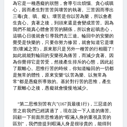
為它是一種愚癡的狀態，會導引出煩惱、貪心或嗔
心，因而產生對苦苦與壞苦的執著。三苦因而導出
三毒
(
貪、嗔、癡
)
。壞苦是你以苦為樂，所以會產
生貪心。貪著之後，到頭來還是會變成苦苦。因為
我們不能真心體會苦苦的關係，所以會起嗔恚心，
這嗔心日後就會引導我們去三途。輪回中的安樂的
覺受是快樂的，只要你努力修習，就會知道它是壞
苦
(
壞滅之苦
)
，原來那只是另外一種苦的行相罷了
!
如此就能對輪回的安樂視為痛苦，而減少貪著。因
為你覺得它是苦受，然後產生排斥的心態，因此起
了厭離心。思惟行苦的時候，你知道輪回的一切都
是無常的體性，原來安樂
“
以苦為樂、以無常為
常
”
都是愚癡所導致的。基於對行苦的思惟，產生
了厭離心之後，愚癡就會慢慢地減少。
“
第二思惟別苦有六
”(167
頁最後
1
行
)
，三惡道的
苦之前我們已經講過了，現在說一下人道的痛苦。
回顧一下前面所思惟過的
“
暇滿人身的重視及苦的
區別
”
，我們曾提到暇滿人身是很珍貴的，能得到