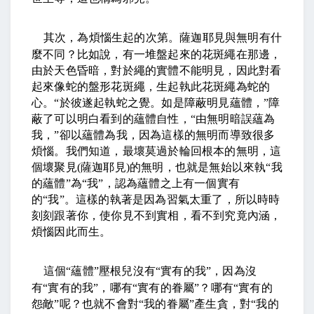
其次，為煩惱生起的次第。薩迦耶見與無明有什
麼不同？比如說，有一堆盤起來的花斑繩在那邊，
由於天色昏暗，對於繩的實體不能明見，因此對看
起來像蛇的盤形花斑繩，生起執此花斑繩為蛇的
心。
“
於彼遂起執蛇之覺。如是障蔽明見蘊體，
”
障
蔽了可以明白看到的蘊體自性，
“
由無明暗誤蘊為
我，
”
卻以蘊體為我，因為這樣的無明而導致很多
煩惱。我們知道，最壞莫過於輪回根本的無明，這
個壞聚見
(
薩迦耶見
)
的無明，也就是無始以來執
“
我
的蘊體
”
為
“
我
”
，認為蘊體之上有一個實有
的
“
我
”
。這樣的執著是因為習氣太重了，所以時時
刻刻跟著你，使你見不到實相，看不到究竟內涵，
煩惱因此而生。
這個
“
蘊體
”
壓根兒沒有
“
實有的我
”
，因為沒
有
“
實有的我
”
，哪有
“
實有的眷屬
”
？哪有
“
實有的
怨敵
”
呢？也就不會對
“
我的眷屬
”
產生貪，對
“
我的