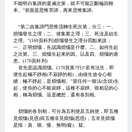
不能明白集諦的還滅次第，就不可能正斷輪回根
本。
”
前面是思惟苦諦，再來思惟集諦。
“
第二由集諦門思惟流轉生死次第，分三：一、
煩惱發生之理；二、彼集業之理；三、死沒及結生
之理。
”(169
頁科判
)
煩惱發生之理分四點來說：
一、正明煩惱，先認識煩惱是什麼。二、如何生起
之次第。三、煩惱生起來的因。以及四、煩惱的過
患。
(170
頁科判
)
首先是認識煩惱。
(170
頁第
7
行
)“
若有法生，即
便生起極不靜相
(
不寂靜的相
)
，由彼生故令心相
續，極不靜起，是煩惱相。
”
當任何一個法
(
念頭
)
生
起，使你的心不能寂靜，這種不寂靜、很粗惡的心
相，稱為煩惱。這是總想，還有各別相。
煩惱的各別相，可分為五利使及五鈍使，即五種
見煩惱
(
見惑
)
與五種非見煩惱
(
思惑
)
，五非見煩惱
是指：貪、嗔、慢、無明
(
癡
)
、疑。