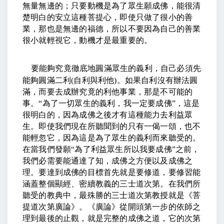
無量無邊的；只要動機是為了眾生願成佛，能很清
楚明白的安立這種菩提心，即使只做了很小的善
業，那也是無邊的福德，所以不要因為自己的善業
很小就輕視它，動機才是最重要的。
要能夠究竟徹底地圓滿眾生的義利，自己必須先
能夠圓滿二利
(
自利與利他
)
。如果自利沒有辦法圓
滿，而要去成辦究竟的利他事業，那是不可能的
事。
“
為了一切眾生的義利，我一定要成佛
”
，這是
很明白的，因為成佛之後才有這種能力去利益眾
生。即使我們現在所聽聞到的只有一偈一頌，也不
能輕忽它，因為這是為了眾生的義利而來聽受的。
在當我們發願
“
為了利益眾生所以我要成佛
”
之前，
我們必需要能通達了知，成佛之方便以及成佛之
理。要達到成佛的目標首先就是要修道，要修習能
涵蓋整個顯經、密續教義的三士道次第。在我們所
聽受的教典中，最殊勝的三士道次第教授就是《菩
提道次第廣論》。《廣論》從開頭第一步的依師之
理到最後的止觀，就是完整的成佛之道，它的次第