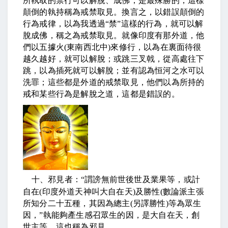
所執取的禁行可以解脫、成佛，是最殊勝的，這樣
顛倒的執持稱為戒禁取見。換言之，以錯誤顛倒的
行為戒律，以為我透過
“
禁
”
這樣的行為，就可以解
脫成佛，稱之為戒禁取見。就像印度有那外道，他
們以五據火
(
東南西北中
)
來修行，以為在裏面待很
越久越好，就可以解脫；或跳三叉戟，從高處往下
跳，以為插死就可以解脫；並有認為恒河之水可以
洗罪；這些都是外道的戒禁取見，他們以為所持的
戒和某些行為是解脫之道，這都是錯誤的。
十、邪見者：
“
謂謗無前世後世及業果等，或計
自在
(
印度外道天神叫大自在天
)
及勝性
(
數論派主張
所知分二十五種，其因為總主
(
另譯勝性
)
等為眾生
因，
”
執能夠產生感召眾生的因，是大自在天，創
世主等，這也稱為邪見。