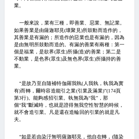
業。
一般來說，業有三種，即善業、惡業、無記業。
如果善業是由薩迦耶見
(
壞聚見
)
所鼓動而造作的，
其善業是有漏的；所造作的惡業也是有漏的，因為
是由無明所鼓動而造的。有漏的善業有兩種：第一
個是福業，是欲界
(
眾生
)
所攝
(
造
)
的善業；第二是
不動業，是色界
(
眾生
)
及無色界
(
眾生
)
所攝持的善
業。
“
是故乃至自隨補特伽羅我執
(
人我執，執我為實
有
)
而轉，爾時容造能引之業
(
引業及滿業
)”(174
頁
第
3
行
)
。能夠感招引業。執無我為
“
我
”
，那
個
“
我
”
斷滅時，也就是證得無我空性智慧的時候，
就不會造引業。凡是還在造輪回的引業的就是凡
夫。
“
如是若由染汙無明薩迦耶見，他自在轉，
(
隨染