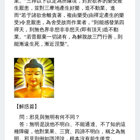
業。
”
三禪以下以定為所緣境，對於欲界的樂受產
生厭患，並對三摩地產生好樂，造不動業。進
而
“
若于諸欲舍離貪著，複由樂受
(
由禪定產生的樂
受
)
令意厭患，為舍受故而作業者，
”
則能感發第四
禪天，到無色界非想非非想天
(
即有頂天
)
造不動
業。
“
若普厭棄一切諸有，為解脫故三門行善，則
能漸遠生死，漸近涅槃
”
。
【解惑篇】
問：邪見與無明有何不同？
答：無明是說他不明白、不能通達、不了知的這
種障礙，他對業果、三寶、四諦不明白，稱之為無
明。邪見則例如譭謗說，根本沒有前生後世。