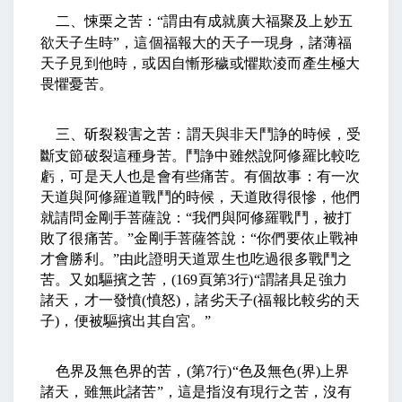
二、悚栗之苦：
“
謂由有成就廣大福聚及上妙五
欲天子生時
”
，這個福報大的天子一現身，諸薄福
天子見到他時，或因自慚形穢或懼欺淩而產生極大
畏懼憂苦。
三、斫裂殺害之苦：謂天與非天鬥諍的時候，受
斷支節破裂這種身苦。鬥諍中雖然說阿修羅比較吃
虧，可是天人也是會有些痛苦。有個故事：有一次
天道與阿修羅道戰鬥的時候，天道敗得很慘，他們
就請問金剛手菩薩說：
“
我們與阿修羅戰鬥，被打
敗了很痛苦。
”
金剛手菩薩答說：
“
你們要依止戰神
才會勝利。
”
由此證明天道眾生也吃過很多戰鬥之
苦。又如驅擯之苦，
(169
頁第
3
行
)“
謂諸具足強力
諸天，才一發憤
(
憤怒
)
，諸劣天子
(
福報比較劣的天
子
)
，便被驅擯出其自宮。
”
色界及無色界的苦，
(
第
7
行
)“
色及無色
(
界
)
上界
諸天，雖無此諸苦
”
，這是指沒有現行之苦，沒有