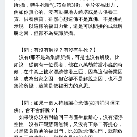
所
)
攝，轉生死輪
”(175
頁第
3
段
)
。至於依福田力，
例如你無心的、沒有動機地去繞塔或是去供養三
寶、供養佛寶，雖然心想這佛不是真佛、不是佛的
示現，以這樣的福田力量，還是可以間接的成就解
脫之因，但卻不為集諦所攝。
【問：有沒有解脫？有沒有生死？】
沒有
!
那不是為集諦所攝，可是也沒有解脫。比
如說，從前有一位長者，他在八萬劫前當小蟲的時
候，在牛糞上被水漂繞佛塔三匝，因為這個善業因
緣，成為出家之因；但它卻不是解脫之因，也不是
集諦所攝，這就是依福田力的意思。
【問：如果一個人持續誠心念佛
(
如持誦阿彌陀
佛
)
，會不會解脫？】
如果說你沒有對輪回三有產生厭離心，沒有清淨
空性，沒有正觀慧觀無我，又沒有正修二菩提心，
只是依著微薄的福田門，比如說念佛法門，就能啟