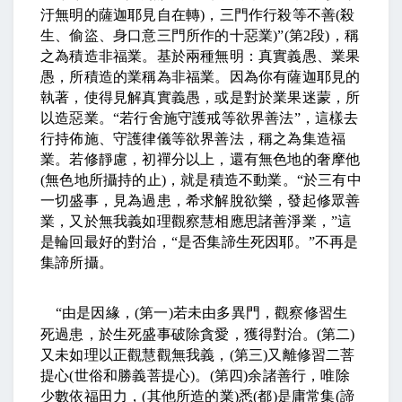
汙無明的薩迦耶見自在轉
)
，三門作行殺等不善
(
殺
生、偷盜、身口意三門所作的十惡業
)”(
第
2
段
)
，稱
之為積造非福業。基於兩種無明：真實義愚、業果
愚，所積造的業稱為非福業。因為你有薩迦耶見的
執著，使得見解真實義愚，或是對於業果迷蒙，所
以造惡業。
“
若行舍施守護戒等欲界善法
”
，這樣去
行持佈施、守護律儀等欲界善法，稱之為集造福
業。若修靜慮，初禪分以上，還有無色地的奢摩他
(
無色地所攝持的止
)
，就是積造不動業。
“
於三有中
一切盛事，見為過患，希求解脫欲樂，發起修眾善
業，又於無我義如理觀察慧相應思諸善淨業，
”
這
是輪回最好的對治，
“
是否集諦生死因耶。
”
不再是
集諦所攝。
“
由是因緣，
(
第一
)
若未由多異門，觀察修習生
死過患，於生死盛事破除貪愛，獲得對治。
(
第二
)
又未如理以正觀慧觀無我義，
(
第三
)
又離修習二菩
提心
(
世俗和勝義菩提心
)
。
(
第四
)
余諸善行，唯除
少數依福田力，
(
其他所造的業
)
悉
(
都
)
是庸常集
(
諦