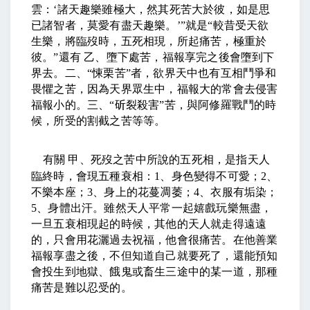
雲：
‘
諸天趣樂雖極大，然其死苦大於彼，如是思
已諸智者，莫愛有盡天趣樂。
’”
就是
“
較昔受天欲
生樂，將臨歿時，五死相現，所起痛苦，極重於
彼。
”
還有
乙、墮下處苦，福報享完之後會墮到下
界去。二、
“
悚栗苦
”
者，欲界天中也有互相鬥爭和
畏懼之苦，因為天界眾生中，福報大的常會去侵害
福報小的。三、
“
斫裂殺害
”
苦，與阿修羅戰鬥的時
候，所受的割截之苦等等。
有關
甲、死歿之苦中所說的五死相，是指天人
臨終時，會現五種衰相：
1
、身色變得不可愛；
2
、
不樂本座；
3
、身上的花蔓凋萎；
4
、衣服有垢染；
5
、身體出汗。雖然天人平常一起嬉戲玩樂無盡，
一旦五衰相現起的時候，其他的天人就走得遠遠
的，只會用花灑過去祝福，他會很痛苦。在他善業
福報享盡之後，不但知道自己就要死了，還能預知
會投生到地獄、餓鬼或畜生三途中的某一道，那種
痛苦是難以忍受的。