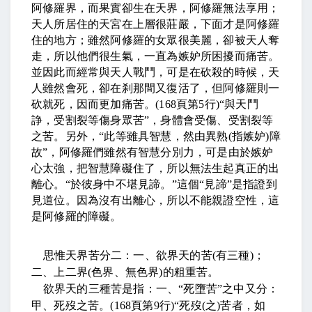
阿修羅界，而果實卻生在天界，阿修羅無法享用；
天人所居住的天宮在上層很莊嚴，下面才是阿修羅
住的地方；雖然阿修羅的女眾很美麗，卻被天人奪
走，所以他們很生氣，一直為嫉妒所困擾而痛苦。
並因此而經常與天人戰鬥，可是在砍殺的時候，天
人雖然會死，卻在刹那間又復活了，但阿修羅則一
砍就死，因而更加痛苦。
(168
頁第
5
行
)“
與天鬥
諍，受割裂等傷身眾苦
”
，身體會受傷、受割裂等
之苦。另外，
“
此等雖具智慧，然由異熟
(
指嫉妒
)
障
故
”
，阿修羅們雖然有智慧分別力，可是由於嫉妒
心太強，把智慧障礙住了，所以無法生起真正的出
離心。
“
於彼身中不堪見諦。
”
這個
“
見諦
”
是指證到
見道位。因為沒有出離心，所以不能親證空性，這
是阿修羅的障礙。
思惟天界苦分二：一、欲界天的苦
(
有三種
)
；
二、上二界
(
色界、無色界
)
的粗重苦。
欲界天的三種苦是指：一、
“
死墮苦
”
之中又分：
甲、死歿之苦。
(168
頁第
9
行
)“
死歿
(
之
)
苦者，如