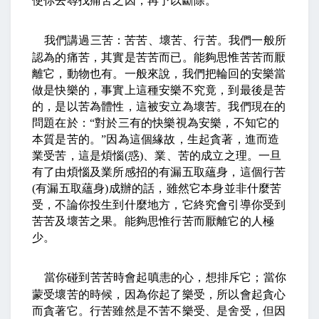
使你去尋找痛苦之因，再予以斷除。
我們講過三苦：苦苦、壞苦、行苦。我們一般所
認為的痛苦，其實是苦苦而已。能夠思惟苦苦而厭
離它，動物也有。一般來說，我們把輪回的安樂當
做是快樂的，事實上這種安樂不究竟，到最後是苦
的，是以苦為體性，這被安立為壞苦。我們現在的
問題在於：
“
對於三有的快樂視為安樂，不知它的
本質是苦的。
”
因為這個緣故，生起貪著，進而造
業受苦，這是煩惱
(
惑
)
、業、苦的成立之理。一旦
有了由煩惱及業所感招的有漏五取蘊身，這個行苦
(
有漏五取蘊身
)
成辦的話，雖然它本身並非什麼苦
受，不論你投生到什麼地方，它終究會引導你受到
苦苦及壞苦之果。能夠思惟行苦而厭離它的人極
少。
當你碰到苦苦時會起嗔恚的心，想排斥它；當你
蒙受壞苦的時候，因為你起了樂受，所以會起貪心
而貪著它。行苦雖然是不苦不樂受、是舍受，但因