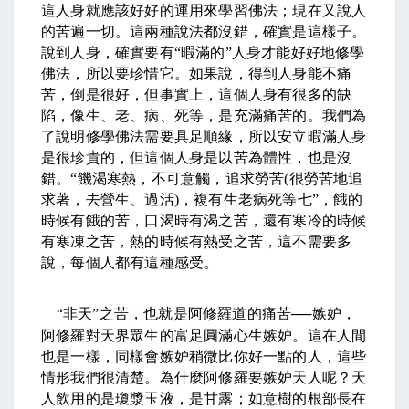
這人身就應該好好的運用來學習佛法；現在又說人
的苦遍一切。這兩種說法都沒錯，確實是這樣子。
說到人身，確實要有
“
暇滿的
”
人身才能好好地修學
佛法，所以要珍惜它。如果說，得到人身能不痛
苦，倒是很好，但事實上，這個人身有很多的缺
陷，像生、老、病、死等，是充滿痛苦的。我們為
了說明修學佛法需要具足順緣，所以安立暇滿人身
是很珍貴的，但這個人身是以苦為體性，也是沒
錯。
“
饑渴寒熱，不可意觸，追求勞苦
(
很勞苦地追
求著，去營生、過活
)
，複有生老病死等七
”
，餓的
時候有餓的苦，口渴時有渴之苦，還有寒冷的時候
有寒凍之苦，熱的時候有熱受之苦，這不需要多
說，每個人都有這種感受。
“
非天
”
之苦，也就是阿修羅道的痛苦
──
嫉妒，
阿修羅對天界眾生的富足圓滿心生嫉妒。這在人間
也是一樣，同樣會嫉妒稍微比你好一點的人，這些
情形我們很清楚。為什麼阿修羅要嫉妒天人呢？天
人飲用的是瓊漿玉液，是甘露；如意樹的根部長在