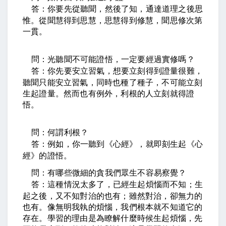
答：你要先從聽聞，然後了知，通達道理之後思
惟。從聞慧得到思慧，思慧得到修慧，聞思修次第
一貫。
問：光聽聞不可能證悟，一定要經過實修嗎？
答：你先要安立習氣，想要立刻得到證量很難，
聽聞只能安立習氣，同時也種了種子，不可能立刻
生起證量。然而也有例外，利根的人立刻就得證
悟。
問：何謂利根？
答：例如，你一聽到《心經》，就即刻生起《心
經》的證悟。
問：有哪些微細的貪我們眾生不容易察覺？
答：這種情況太多了，已經生起煩惱而不知；生
起之後，又不知對治的也有；雖然對治，卻無力的
也有。像無明我執的煩惱，我們根本就不知道它的
存在。學習的理由是為瞭解什麼時候生起煩惱，先