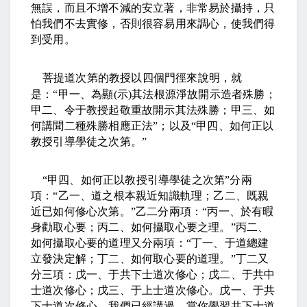
無誤，而且不增不減的安立著，非常易於攝持，只
怕我們不去實修，否則很容易用來調心，使我們得
到受用。
菩提道次第的教授以四個門徑來說明，就
是：
“
甲一、為顯
(
示
)
其法根源淨故開示造者殊勝；
甲二、令于教授起敬重故開示其法殊勝；甲三、如
何講聞二種殊勝相應正法
”
；以及
“
甲四、如何正以
教授引導學徒之次第。
”
“
甲四、如何正以教授引導學徒之次第
”
分兩
項：
“
乙一、道之根本親近知識軌理；乙二、既親
近已如何修心次第。
”
乙二分兩項：
“
丙一、於有暇
身勸取心要；丙二、如何攝取心要之理。
”
丙二、
如何攝取心要的道理又分兩項：
“
丁一、于道總建
立發決定解；丁二、如何取心要的道理。
”
丁二又
分三項：戊一、于共下士道次修心；戊二、于共中
士道次修心；戊三、于上士道次修心。戊一、于共
下士道次修心，我們已經講過。當你學習共下士道