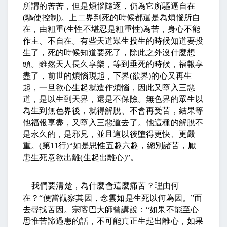
所謂的苦苦，但是煩惱隨逐，仍為它所驅逼自在
(
驅使控制
)
。上二界到死的時候都還是為煩惱所自
在，由粗重
(
生性不堪忍是粗重性
)
為苦，身心不能
作主、不自在。有些天道眾生投生的時候知道要投
生了，死的時候知道要死了，除此之外沒什麼想
頭。雖然天人長久享樂，等到垂死的時候，福報享
盡了，前世的煩惱現起，下界
(
欲界
)
的心又再生
起，一旦欲心生起就造作煩惱，因此又墮入三惡
道，是以生到天界，還是不保險。無色界的眾生以
為生到無色界後，就得解脫、不會再受苦，結果等
他福報享盡，又墮入三惡道去了。他這種的解脫不
是永久的，是邪見，並且這以後墮得更快、更嚴
重。
(
第
11
行
)“
如是思惟五趣六趣，總別諸苦，厭
患生死意欲出離
(
生起出離心
)”
。
我們要清楚，為什麼會這麼痛苦？理由何
在？
“
便當觀察其因，念雲如是生死以何為因。
”
而
去尋找苦因。宗喀巴大師曾講說：
“
如果不能至心
思惟苦諦過患的話，不可能真正生起出離心，如果