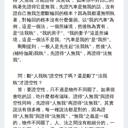
得
“
人無我
”
才能證得
“
法無我
”
。如果你不對自己的
執著先證得它是無我，先證汽車是無我的話，沒有
證自己無我怎麼斷輪回的根本？因為我都還無明執
著，對輪回的根本沒有什麼傷損。以
“
我的汽車
”
為
例，這是一個法，一個所緣境，然後執為實有，
是
“
法我執
”
，
“
我的房子
”
、
“
我的妻子
”
這是所緣
境，這是一個法不是我。
“
汽車是我的
”
是
“
我所
”
。
剛剛提到，一般人是先生起
“
法我執
”
，然後
“
人
(
補特伽羅
)
我執
”
，先證得
“
人無我
”
，再證得
“
法無
我
”
。
問：斷
“
人我執
”
證空性了嗎？還是斷了
“
法我
執
”
才證空性？
答：要證空性，只不過是物件不同罷了。如果很
會吃的話，吃什麼都有滋味。證得
“
人無我
”
與證得
空性同時，先證得
“
人無我
”
再證得
“
法無我
”
。其實
說法有很多種，每一種說法都是對的，因為證
得
“
人無我
”
與證得
“
法無我
”
，
“
無我
”
之義是一樣
的，物件不同罷了。人、法之間沒有粗細分的，一