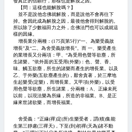
發真正的信願行，那樣也是解脫之因。
【問：這樣也能解脫嗎？】
並不是說他念佛就解脫，而是說他不會再往下
掉。會因此成為解脫之因，最後他會得到解脫的。
所以除了少數福田力之外，念佛法門也可以成就這
樣的因緣。
增長業分兩種：
(175
頁第
5
行
)“
一、為樂受義故
增長
”
及
“
二、為舍受義故增長
”
。而
一、樂受產生
的業增長又分兩項：甲、
“
為受用色聲等欲塵，所
生諸樂。
”
依外面的五受用
(
外樂
)
：色、聲、香、
味、觸五欲塵，所生的諸樂而產生的增長業。以及
乙、于外樂
(
五欲塵產生的
)
，厭舍貪著，於三摩地
生起樂受
(
定樂
)
，而增長業。又甲項
(
外樂
)
，以受
用色聲等欲塵，所生諸業，分兩種：
A
、正緣未死
以前，以現法樂為所緣，所造的非福業。
B
、是正
緣來世諸欲樂，而增長福業。
舍受義：
“
正緣
(
禪
)
定
(
所
)
生樂受者，謂
(
積
)
集能
生第三靜慮
(
三禪天
)
，下至
(
到
)
初禪
(
天為
)
諸不動