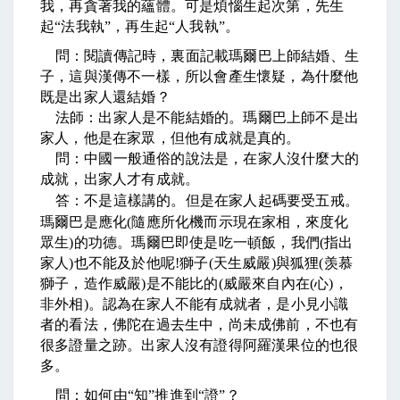
我，再貪著我的蘊體。可是煩惱生起次第，先生
起
“
法我執
”
，再生起
“
人我執
”
。
問：閱讀傳記時，裏面記載瑪爾巴上師結婚、生
子，這與漢傳不一樣，所以會產生懷疑，為什麼他
既是出家人還結婚？
法師：出家人是不能結婚的。瑪爾巴上師不是出
家人，他是在家眾，但他有成就是真的。
問：中國一般通俗的說法是，在家人沒什麼大的
成就，出家人才有成就。
答：不是這樣講的。但是在家人起碼要受五戒。
瑪爾巴是應化
(
隨應所化機而示現在家相，來度化
眾生
)
的功德。瑪爾巴即使是吃一頓飯，我們
(
指出
家人
)
也不能及於他呢
!
獅子
(
天生威嚴
)
與狐狸
(
羡慕
獅子，造作威嚴
)
是不能比的
(
威嚴來自內在
(
心
)
，
非外相
)
。認為在家人不能有成就者，是小見小識
者的看法，佛陀在過去生中，尚未成佛前，不也有
很多證量之跡。出家人沒有證得阿羅漢果位的也很
多。
問：如何由
“
知
”
推進到
“
證
”
？