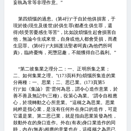
妄執為常等非理作意。
”
第四煩惱的過患。
(
第
4
行
)“
于自於他俱損害，于
現於後
(
現生及後世
)
於俱生罪
(
都產生俱生罪，還
得
)
領受苦憂感生等苦
”
，比如說煩惱生起會損害自
他，無論今生或來世，自身或他人都會受損，而產
生惡罪。
(
第
6
行
)“
大師護法聖者呵責
(
為他們所呵
責
)
，臨終憂悔，死墮惡趣，不能獲得自己義利。
”
“
第二彼集業之理分二：一、正明所集之業；
二、如何集業之理。
”(173
頁科判
)
煩惱所集造的業
分兩種：一、思業；二、思已業。
(173
頁第
5
行
)“
如《集論》雲
‘
雲何為思，謂令心造作意業，於
善不善及無記中
(
三種
)
，役策心為業。
’
謂令自相應
心，於境轉動之心所意業。
”
這稱之為思業。思業
純粹是指心業，是沒有任何外在身口的造作，可是
它還是業。第二思已業，就是指由思業策發為性，
鼓動外在的身口造作。外在
(
有表
)
身口業造作的同
時，內在
(
無表
)
相應的意業也在，這樣稱之為思已