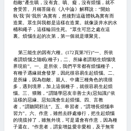
怨敵
”
產生嗔，沒有貪、嗔、癡，沒有煩惱，就不
會受苦。月稱菩薩在《入中論》解釋說：
“
開始
執
‘
我
’
與
‘
我所
’
為實有，然後對這蘊體執為實有而
造業。眾生與我都是這樣在造業。就像汲井水的水
桶和繩子，這樣輪回生死。
”
眾生可悲之處在這
裏。煩惱生起的次第，第一個就是壞聚見。
第三能生的因有六種。
(172
頁第
7
行
)“
一、所依
者謂煩惱之隨眠
(
種子
)
，二、所緣者謂順生煩惱境
界現前
”
。一、是所依，我們平常都有煩惱種子，
有種子遇緣就會發芽，因此很容易生起煩惱。二、
是所緣，因為怨敵、親人、中庸三種角色的境很
多，遇到境界，加上這個種子，就很容易生起煩
惱。三、猥雜，
“
謂隨學惡友非善士夫
(
惡知識
)”
依
這樣的惡緣、惡知識會生起煩惱。四、言教
者，
“
謂聽聞邪法
”
。五、串習者，
“
謂增長煩惱串
習力
”
。六、作意，雖然去靜處修行，把生起煩惱
的境擋掉了，雖無外境，可是還會有作意，因為種
子還在。
“
作意者，謂妄增益愛非愛相，及于無常