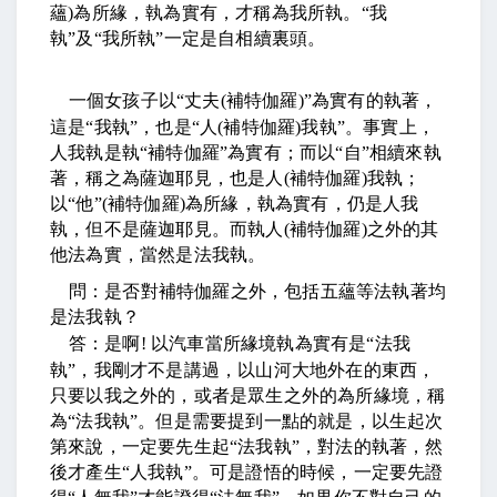
蘊
)
為所緣，執為實有，才稱為我所執。
“
我
執
”
及
“
我所執
”
一定是自相續裏頭。
一個女孩子以
“
丈夫
(
補特伽羅
)”
為實有的執著，
這是
“
我執
”
，也是
“
人
(
補特伽羅
)
我執
”
。事實上，
人我執是執
“
補特伽羅
”
為實有；而以
“
自
”
相續來執
著，稱之為薩迦耶見，也是人
(
補特伽羅
)
我執；
以
“
他
”(
補特伽羅
)
為所緣，執為實有，仍是人我
執，但不是薩迦耶見。而執人
(
補特伽羅
)
之外的其
他法為實，當然是法我執。
問：是否對補特伽羅之外，包括五蘊等法執著均
是法我執？
答：是啊
!
以汽車當所緣境執為實有是
“
法我
執
”
，我剛才不是講過，以山河大地外在的東西，
只要以我之外的，或者是眾生之外的為所緣境，稱
為
“
法我執
”
。但是需要提到一點的就是，以生起次
第來說，一定要先生起
“
法我執
”
，對法的執著，然
後才產生
“
人我執
”
。可是證悟的時候，一定要先證