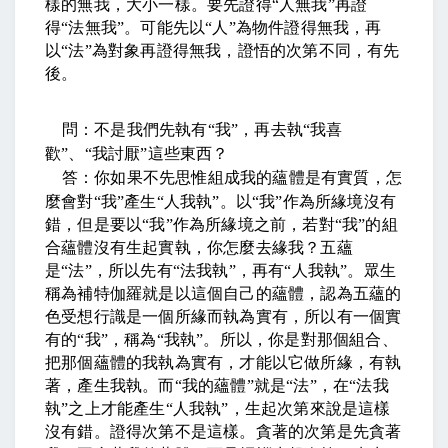
樣的無我，大小一樣。要先證得
“
人無我
”
再證
得
“
法無我
”
。可能先以
“
人
”
為物件證得無我，再
以
“
法
”
為對象再證得無我，證悟的次第不同，有先
後。
問：不是我們先執有
“
我
”
，再去執
“
我喜
歡
”
、
“
我討厭
”
這些東西？
答：你如果不先思惟組成我的蘊體是有實質，怎
麼會對
“
我
”
產生
“
人我執
”
。以
“
我
”
作為所緣境沒有
錯，但是要以
“
我
”
作為所緣境之前，若對
“
我
”
的組
合蘊體沒有生起實執，你怎麼去緣我？五蘊
是
“
法
”
，所以先有
“
法我執
”
，再有
“
人我執
”
。眾生
稱為補特伽羅就是以這個自己的蘊體，認為五蘊的
色受想行識是一個所緣而執為實有，所以有一個實
有的
“
我
”
，稱為
“
我執
”
。所以，你是對那個組合、
把那個蘊體的我執為實有，才能以它做所緣，有執
著，產生我執。而
“
我的蘊體
”
就是
“
法
”
，在
“
法我
執
”
之上才能產生
“
人我執
”
，生起次第來說是這樣
沒有錯。證得次第不是這樣。貪著的次第是先貪著