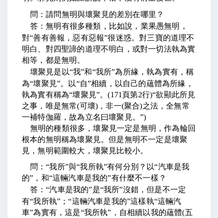
問：請問無明與壞聚見的差別在哪里？
答：無明有很多種類，比如說，業果愚無明，
對
“
善有善報，惡有惡報
”
很迷惑。對三寶的道理不
明白、對四聖諦的道理不明白，或對一切法執為實
相等，都是無明。
壞聚見是以
“
我
”
和
“
我所
”
為所緣，執為實有，稱
為
“
壞聚見
”
。以
“
自
”
相續，以自己的蘊體為所緣，
執為實有稱為
“
壞聚見
”
。
(171
頁第
2
行
)“
欲顯此所見
之事，唯是無常
(
可壞
)
，非一
(
聚合
)
之法，全無常
一補特伽羅，故為立名曰壞聚見。
”)
無明的種類很多，壞聚見一定是無明，作為輪回
根本的無明稱為壞聚見。但是無明不一定是壞聚
見，無明範圍較大，壞聚見比較小。
問：
“
我所
”
與
“
我所執
”
有何分別？以
“
汽車是我
的
”
，和
“
這輛汽車是我的
”
有什麼不一樣？
答：
“
汽車是我的
”
是
“
我所
”
沒錯，但是不一定
有
“
我所執
”
；
“
這輛汽車是我的
”
這樣執
“
這輛汽
車
”
為實有，這是
“
我所執
”
，自相續以我的蘊體
(
五