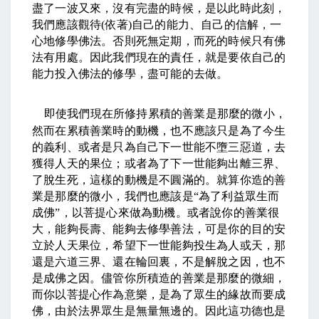
盡了一波又來，沒有完盡的時候，是以此時此刻，
我們應該觀待
(
依著
)
自己的能力、自己的信解，一
心地修學佛法。否則死無定期，而死的時候只有佛
法有用處。因此我們現在的責任，就是要依自己的
能力投入佛法的修學，盡可能的去做。
即使我們現在所修持累積的善業是那麼的微小，
然而在累積善業時的動機，也不應該只是為了今生
的義利、或者是只為自己下一世能不墮三惡道，去
獲得人天的果位；或者為了下一世能夠出離三界、
了脫生死，這樣的動機是不圓滿的。就算你造的善
業是那麼的微小，我們也應該是
“
為了利益眾生而
成佛
”
，以菩提心來做為動機。或者說你的善業很
大，能夠長壽、能夠去修學善法，可是你的目的安
立於人天果位，希望下一世能夠投生為人或天，那
還是六道三界、還在輪回裏，不是解脫之因，也不
是成佛之因。儘管你所積造的善業是那麼的微細，
而你以菩提心作為意樂，是為了眾生的緣故而要成
佛，由於法界眾生是無量無邊的。因此這功德也是