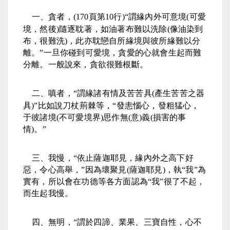
一、貪者，
(170
頁第
10
行
)“
謂緣內外可意境
(
可愛
境，然後
)
隨逐耽著，如油著布難以洗除
(
像油染到
布，很難洗
)
，此亦耽戀自所緣境與彼所緣難以分
離。
”
一旦你碰到可愛境，貪愛的心就會生起而難
分離。一般說來，貪欲很難根斷。
二、嗔者，
“
謂緣諸有情及苦苦具
(
產生苦苦之器
具
)”
比如說刀杖荊棘等，
“
發恚惱心，發粗猛心，
于彼諸境
(
不可愛境界
)
思作無
(
意
)
義
(
損害的事
情
)
。
”
三、我慢，
“
依止薩迦耶見，緣內外之高下好
惡，令心高舉，
”
因為壞聚見
(
薩迦耶見
)
，執
“
我
”
為
實有，所以會在功德等各方面認為
“
我
”
很了不起，
而生起我慢。
四、無明，
“
謂於四諦、業果、三寶自性，心不