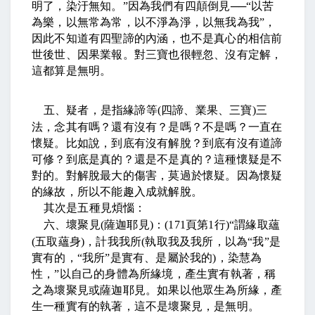
明了，染汙無知。
”
因為我們有四顛倒見
──
“
以苦
為樂，以無常為常，以不淨為淨，以無我為我
”
，
因此不知道有四聖諦的內涵，也不是真心的相信前
世後世、因果業報。對三寶也很輕忽、沒有定解，
這都算是無明。
五、疑者，是指緣諦等
(
四諦、業果、三寶
)
三
法，念其有嗎？還有沒有？是嗎？不是嗎？一直在
懷疑。比如說，到底有沒有解脫？到底有沒有道諦
可修？到底是真的？還是不是真的？這種懷疑是不
對的。對解脫最大的傷害，莫過於懷疑。因為懷疑
的緣故，所以不能趣入成就解脫。
其次是五種見煩惱：
六、壞聚見
(
薩迦耶見
)
：
(171
頁第
1
行
)“
謂緣取蘊
(
五取蘊身
)
，計我我所
(
執取我及我所，以為
“
我
”
是
實有的，
“
我所
”
是實有、是屬於我的
)
，染慧為
性，
”
以自己的身體為所緣境，產生實有執著，稱
之為壞聚見或薩迦耶見。如果以他眾生為所緣，產
生一種實有的執著，這不是壞聚見，是無明。