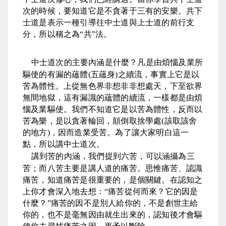
次的時候，要知道它是不貪著于三有的安樂。共下
士道是表示一種引導往中士道與上士道的前行支
分，所以稱之為
“
共
”
法。
中士道次的主要內涵是什麼？凡是由煩惱及業所
驅使的有漏的蘊體
(
五蘊身
)
之續流，事實上它是以
苦為體性。上從無色界非想非非想處天，下至欲界
無間地獄，這有漏識的蘊體的續流，一樣都是由煩
惱及業驅使。我們不知道它是以苦為體性，反而以
苦為樂，是以貪著輪回，顛倒取捨學處
(
該取該舍
的地方
)
，因而造業受苦。為了讓大家明白這一
點，所以講中士道次。
講到苦的內涵，我們提到六苦，可以涵攝為三
苦；而八苦主要是講人道的痛苦。思惟痛苦、認識
痛苦，知道痛苦是很重要的，是個關鍵。在認知之
上你才會深入地去想：
“
痛苦從何而來？它的因是
什麼？
”
痛苦的因不是別人給你的，不是創世主給
你的，也不是毫無因由就生出來的，認知後才會驅