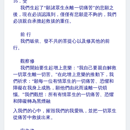
16
．受
我們生起了
“
願諸眾生永離一切痛苦
”
的悲願之
後，現在必須認識到，僅僅有悲願是不夠的，我們
必須親自承擔起救拔的重任。
前 行
我們皈依、發不共的菩提心以及修其他的前
行。
觀察修
我們開始要生起增上意樂：
“
我自己要親自解救
一切眾生離一切苦。
”
在此增上意樂的推動下，我
們祈求：
“
願每一位有情眾生的一切痛苦、恐懼和
障礙在我身上成熟，願他們由此而遠離一切煩
惱。
”
我們觀想：所有有情眾生的一切痛苦、恐懼
和障礙轉為黑煙融
入我們的心中，摧毀我們的我愛執，並把一切眾生
從痛苦中救拔出來。