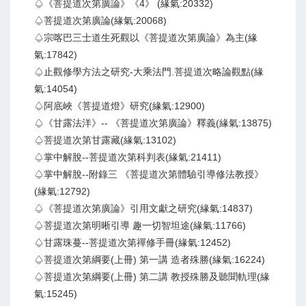
♤《菩提道次第廣論》《4》 (緣氣:20332)
♤菩提道次第廣論(緣氣:20068)
♤宗喀巴三士道生死觀以《菩提道次第廣論》為主(緣
氣:17842)
♤止觀修學方法之研究-大乘法門.菩提道次略論觀點(緣
氣:14054)
♤阿底峽《菩提道燈》研究(緣氣:12900)
♤《甘露法洋》-- 《菩提道次第廣論》釋義(緣氣:13875)
♤菩提道次第甘露藏(緣氣:13102)
♤掌中解脫--菩提道次第科判表(緣氣:21411)
♤掌中解脫--附錄三 《菩提道次第體驗引導修法教授》
(緣氣:12792)
♤《菩提道次第廣論》引用文獻之研究(緣氣:14837)
♤菩提道次第明晰引導 趣一切智坦途(緣氣:11766)
♤甘露珠蔓--菩提道次第禪修手冊(緣氣:12452)
♤菩提道次第綱要(上冊) 第一講 造者殊勝(緣氣:16224)
♤菩提道次第綱要(上冊) 第二講 教授殊勝及聽聞軌理(緣
氣:15245)