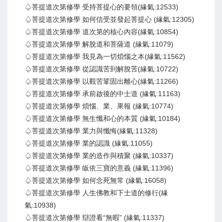
♤菩提道次第修學 受持菩提心的要領(緣氣:12533)
♤菩提道次第修學 如何信受並發起菩提心 (緣氣:12305)
♤菩提道次第修學 道次第的核心內容(緣氣:10854)
♤菩提道次第修學 解脫道和菩薩道 (緣氣:11079)
♤菩提道次第修學 我見為一切煩惱之本(緣氣:11562)
♤菩提道次第修學 從認識苦到解脫苦(緣氣:10722)
♤菩提道次第修學 以觀苦鞏固出離心(緣氣:11266)
♤菩提道次第修學 承前啟後的中士道 (緣氣:11163)
♤菩提道次第修學 煩惱、業、果報 (緣氣:10774)
♤菩提道次第修學 無生懺和心的本質 (緣氣:10184)
♤菩提道次第修學 業力與懺悔(緣氣:11328)
♤菩提道次第修學 業的認識 (緣氣:11055)
♤菩提道次第修學 業的造作與積聚 (緣氣:10337)
♤菩提道次第修學 皈依三寶的意義 (緣氣:11396)
♤菩提道次第修學 如何念死無常 (緣氣:16058)
♤菩提道次第修學 人生佛教和下士道的修行(緣
氣:10938)
♤菩提道次第修學 辯證看“無暇” (緣氣:11337)