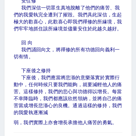
安住修
我們深信一切眾生真地脫離了他們的痛苦、我
們的我愛執完全遭到了摧毀。我們具此深信，生起
極大的歡喜心，此歡喜心即我們禪修的所緣境，我
們牢牢地抓住該所緣境並儘量安住於此越久越好。
回 向
我們誦回向文，將禪修的所有功德回向義利一
切有情。
下座後之修持
下座後，我們應當將悲湣的意樂落實於實際行
動中，任何時候只要我們能夠，就要減輕他人的痛
苦。這樣修持，我們的悲心與功德得以增長。每當
不幸降臨時，我們都應該欣然領納，並將自己的痛
苦當成增長悲湣心的良機。通過這樣的修持，我們
的我愛執逐漸減
弱，我們實際上亦會增長承擔他人痛苦的勇氣。