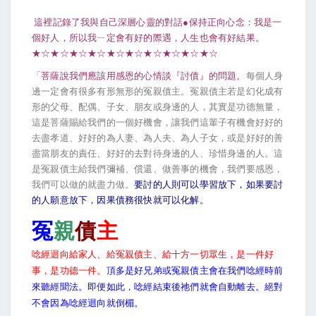
這裡記錄了我與自己深層心靈的對話●保持正向心念：我是一
個好人，所以我ㄧ定會有好的際遇，人生也會有好結果。
★☆★☆★☆★☆★☆★☆★☆★☆★☆★☆
「
菩薩說我們應該用感恩的心情談『討債』的問題。
每個人身
邊一定會有很多有形無形的冤親債主。冤親債主若是幻化成有
形的父母、配偶、子女、朋友或身邊的人，其實是功德無量，
這是菩薩賜給我們的一個好機會，讓我們這輩子有機會好好的
去盡孝道、好好的為人妻、為人夫、為人子女，或是好好的善
盡當朋友的責任、好好的去對待身邊的人、珍惜身邊的人。這
是冤親債主給我們彌補、償還、做善事的機會，我們要感恩，
我們可以做的就盡力做。
要討的人則可以學習放下，如果要討
的人願意放下，因果債務很快就可以化解。
冤
親
債
主
唸經迴向給家人、給冤親債主、給十方一切眾生，是一件好
事，是功德一件。
頂多是好兄弟或冤親債主會在我們唸經時前
來聽經聞法。即便如此，唸經結束後祂們就會自動離去。絕對
不會因為唸經迴向就倒楣。