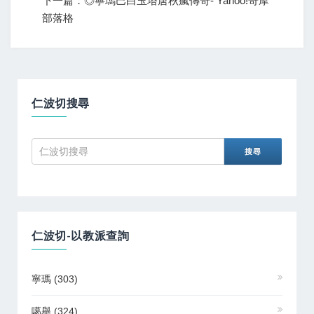
下一篇：◎寧瑪巴白玉塔唐秋瘋傳奇- Yahoo!奇摩
部落格
仁波切搜尋
仁波切-以教派查詢
寧瑪
(303)
噶舉
(324)