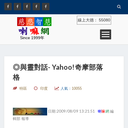
線上大德：
55080
Since 1999年
◎與靈對話- Yahoo!奇摩部落
格
特區
印度
人氣：
10055
日期:2009/08/09 13:21:51
喇
嘛
網
編
輯部 報導