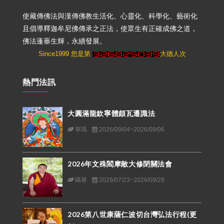
使藏傳佛法與漢傳佛教生活化、心靈化、科學化、藝術化
且倡導釋迦牟尼佛傳承之正法，使眾生有正確成佛之道，
佛法蓬蓽生輝，永續發展。
Since1999 您是第
大德人次
熱門法訊
大圓滿龍欽寧體頗瓦遷識法
寧瑪
2026/09/04~2026/09/06
2026年文殊閻摩敵大修閉關法會
噶舉
2026/07/23~2026/09/28
2026第八世康薩仁波切台灣弘法行程(更