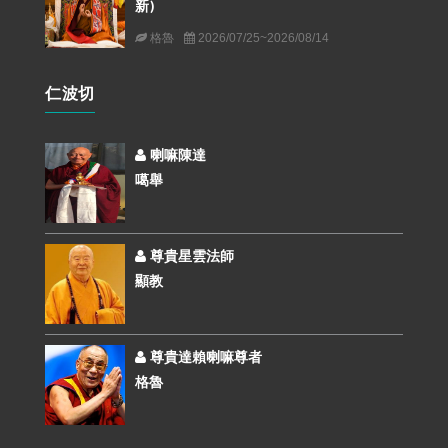
新)
格魯
2026/07/25~2026/08/14
仁波切
喇嘛陳達
噶舉
尊貴星雲法師
顯教
尊貴達賴喇嘛尊者
格魯