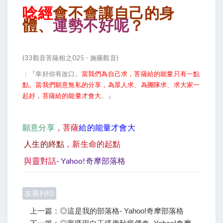
唸經
會不會讓自己的身
體、
運勢不好呢
？
(33觀音菩薩相之025 - 施藥觀音)
：『幸好你有改口。
當我們為自己求，菩薩給的能量只有一點
點。當我們願意無私的分享，為眾人求、為團隊求、求大家一
起好，菩薩給的能量才會大
。』
願意分享
，菩薩
給的能量才會大
人生的終點
，新生命的起點
與靈對話
- Yahoo!奇摩部落格
友善列印
上一篇：◎這是我的部落格- Yahoo!奇摩部落格