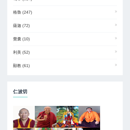
格魯
(247)
薩迦
(72)
覺囊
(10)
利美
(52)
顯教
(61)
仁波切