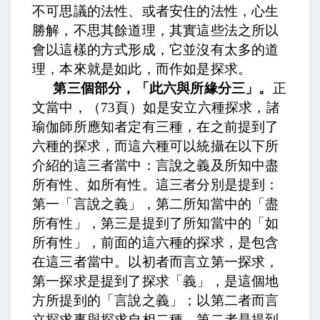
不可思議的法性、或者安住的法性，
心生
勝解，不思其餘道理，
其實這些法之所以
會以這樣的方式形成，它並沒有太多的道
理，本來就是如此，
而作如是探求。
第三個部分，「此六與所緣分三」。
正
文當中，
（
73
頁）如是安立六種探求，諸
瑜伽師所應知者定有三種，
在之前提到了
六種的探求，而這六種可以統攝在以下所
介紹的這三者當中：
言說之義及所知中盡
所有性、如所有性。
這三者分別是提到：
第一「言說之義」，第二所知當中的「盡
所有性」，第三是提到了所知當中的「如
所有性」，前面的這六種的探求，是包含
在這三者當中。
以初者而言立第一探求，
第一探求是提到了探求「義」，是這個地
方所提到的「言說之義」
；以第二者而言
立探求事與探求自相二種，
第二者是提到