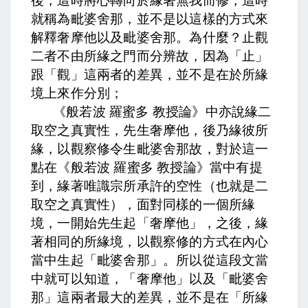
後，這時將心轉向於緣著無我而修，這時
就稱為毗婆舍那，並不是以這樣的方式來
解釋奢摩他以及毗婆舍那。為什麼？
止觀
二者不由所緣之門而分辨故，
因為「止」
跟「觀」這兩者的差異，並不是在於所緣
境上來作分別
；
《般若波 羅蜜多 教授論》中亦說緣二
取空之真實性，先生奢摩他，後乃緣彼所
緣，以觀察修令生毗婆舍那故，
對於這一
點在《般若波 羅蜜多 教授論》當中有提
到，緣著唯識宗所承許的空性（也就是二
取空之真實性），面對同樣的一個所緣
境，一開始先生起「奢摩他」，之後，緣
著相同的所緣境，以觀察修的方式在內心
當中生起「毗婆舍那」。所以從這段文當
中就可以知道，「奢摩他」以及「毗婆舍
那」這兩者最大的差異，並不是在「所緣