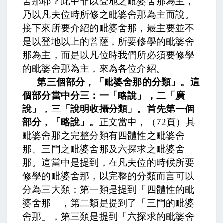
舍那耶？此中非以登地之毗婆舍那為主，
乃以凡夫位時所修之毗婆舍那為主而說。
接下來所要介紹的毗婆舍那，最主要並不
是以登地以上的菩薩，所要修學的毗婆舍
那為主，而是以凡位時我們所必須要修學
的毗婆舍那為主，來為各位介紹。
第三個部分，「毗婆舍那的分類」。這
個部分當中分三：一「略說」，二「廣
說」，三「說明收攝分類」。首先第一個
部分，「略說」。
正文當中，
（
72
頁）其
毗婆舍那之完整分類有四體性之毗婆舍
那、三門之毗婆舍那及六探求之毗婆舍
那。
這當中是提到，在凡夫位的時候所要
修學的毗婆舍那，以完整的分類而言可以
分為三大類：第一類是提到「四體性的毗
婆舍那」，第二類是提到了「三門的毗婆
舍那」，第三類是提到「六探求的毗婆舍