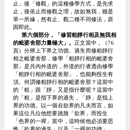
止」後「修觀」的這種修學方式，
是先求
止，後依止而修觀之理，故如無我，雖是
單一所緣，然有止、觀二種不同修法，原
因即此。
第六個部分，「修習粗靜行相及無我相
的毗婆舍那力量極大」。
正文當中，
（
76
頁）分辨上下界之功德、過失而修粗靜行
相之毗婆舍那，
修學「粗靜行相的毗婆舍
那」是共內外道的，外道的行者透由修學
「粗靜行相的毗婆舍那」，也能夠投生有
頂。何謂修粗靜行相的毗婆舍那？這當中
的「粗」跟「靜」又是指什麼呢？這當中
的「粗」是指下界的過失，「靜」是指上
界的功德。以一個在欲界的凡夫而言，如
果這位凡位他想要跳脫「欲界」而投生
「色界的一襌」當中，這時候他必須要思
惟「欲界的過失」以及「一襌的功德」。