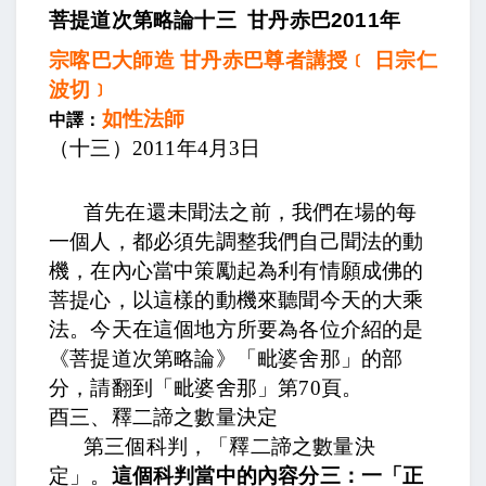
菩提道次第略論十三
甘丹赤巴
2011
年
宗喀巴大師造 甘丹赤巴尊者講授﹝ 日宗仁
波切﹞
如性法師
中譯：
（十三）
2011
年
4
月
3
日
首先在還未聞法之前，我們在場的每
一個人，都必須先調整我們自己聞法的動
機，在內心當中策勵起為利有情願成佛的
菩提心，以這樣的動機來聽聞今天的大乘
法。今天在這個地方所要為各位介紹的是
《菩提道次第略論》「毗婆舍那」的部
分，請翻到「毗婆舍那」第
70
頁。
酉三、釋二諦之數量決定
第三個科判，「釋二諦之數量決
定」。
這個科判當中的內容分三：一「正