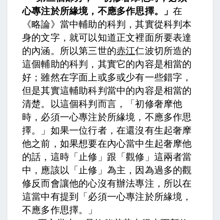
心專注於所緣境，不應多作思擇。」
在
《略論》當中輔助的科判，其實從科判本
身的文字，就可以知道正文裡面所要表達
的內涵。所以第三世的
赤江
仁波切所造的
這個輔助的科判，其實它的內容是相當的
好；雖然在字面上或多或少有一些錯字，
但是其實這輔助科判當中的內容是相當的
清楚。以這個科判而言，「初修奢摩他
時，必須一心專注於所緣境，不應多作思
擇。」如果一位行者，在還沒有生起奢摩
他之前，如果想要在內心當中生起奢摩他
的話，這時「止修」跟「觀修」這兩者當
中，應該以「止修」為主，因為過多的觀
修反而會讓他的心沒有辦法專注，所以在
這當中有提到「必須一心專注於所緣境，
不應多作思擇。」