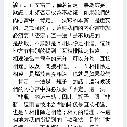
說」。
正文當中，
倘若肯定一事為虛妄、
欺誑，則須否定彼為不欺誑，
如果我們的
內心當中「肯定」一法它的本質「是虛妄
的、是欺誑的」，這時我們的內心當中就
必須要「否定」這一法「是不欺誑的」，
是故欺、不欺誑是互相排除之相違。
這個
地方有特別的提到「互相排除之相違」，
相違法當中簡單的來分，可以分為「直接
相違」以及「間接相違」，「互相排除之
相違」是屬於直接相違。也就是如果我們
「肯定」一法是「瓶子」的話，這時候我
們的內心當中就必須要「否定」這一法
「非瓶」的這一點，因此「瓶子」跟「非
瓶」這兩者彼此之間的關係是直接相違、
也是互相排除之相違；相同的道理，在這
個地方我們所提到的「欺誑法」是指「世