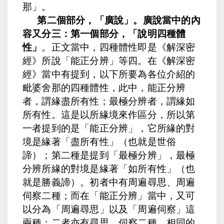
那」。
第二個部分，「廣說」。廣說當中的內
容又分三：第一個部分，「說明四種體
性」
。正文當中，
四種體性即是《解深密
經》所說「能正分辨」等四。
在《解深密
經》當中有提到，以下所要為各位介紹的
毗婆舍那的四種體性，
此中，能正分辨
者，謂緣盡所有性；最極分辨者，謂緣如
所有性。
這是以所緣境來作區分，所以第
一者提到的是「能正分辨」，它所緣的對
境是緣著「盡所有性」（也就是世俗
諦）；第二種是提到「最極分辨」，最極
分辨所緣的對境是緣著「如所有性」（也
就是勝義諦）。
初者中有周遍尋思、周遍
伺察二種；
而在「能正分辨」當中，又可
以分為「周遍尋思」以及「周遍伺察」這
兩種；
二者亦有尋思、伺察二種，
相同的