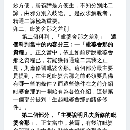
妙方便，勝義諦是方便生，不知分別此二
諦，由邪分別入歧途。」是故求解脫者，
精通二諦極為重要。
卯二、毗婆舍那之差別
第二個科判，「毗婆舍那之差別」。
這
個科判當中的內容分三：一「毗婆舍那的
資糧」
。正文當中，
依止如前所說毗婆舍
那之資糧已，若能獲得通達二無我之正
見，則應修習毗婆舍那。
這個部分最主要
是提到，在生起毗婆舍那之前必須要具備
有哪一些的條件？而這些條件在之前介紹
毗婆舍那的一開始有為各位介紹，這是第
一個部分提到「生起毗婆舍那的諸多條
件」。
第二個部分，「主要說明凡夫所修的毗
婆舍那」
。正文當中，
若爾，有幾許毗婆