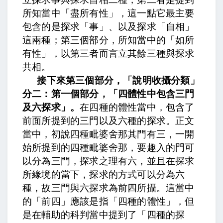
所知當中「盡所有性」，這一點它最主要
包含的是探求「事」、以及探求「自相」
這兩種；第三個部分，所知當中的「如所
有性」，
以第三者而言立其餘三種與探求
共相。
接下來第三個部分，「說明收攝分類」
分二：第一個部分，「四體性中包含三門
及六探求」。
在四種的體性當中，包含了
前面所提到的三門以及六種的探求。正文
當中，
初說四種毗婆舍那其門有三，
一開
始所提到的四種毗婆舍那，要趣入的門可
以分為三門，
探求之理有六，
並且在探求
所緣境的當下，探求的方式可以分為六
種，
故三門與六探求為前四所攝。
這當中
的「前四」應該是指「四種的體性」，但
是在輔助的科判當中提到了「四種的探