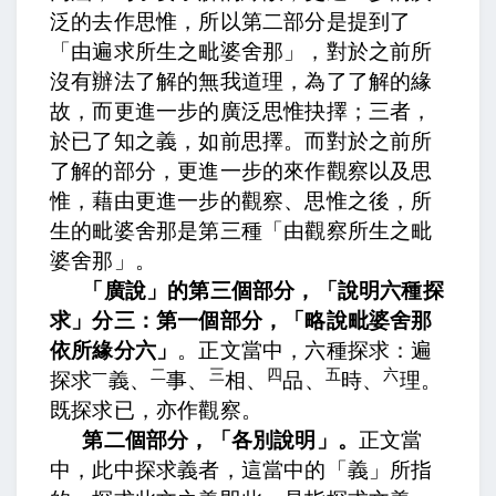
泛的去作思惟，所以第二部分是提到了
「由遍求所生之毗婆舍那」，對於之前所
沒有辦法了解的無我道理，為了了解的緣
故，而更進一步的廣泛思惟抉擇；
三者，
於已了知之義，如前思擇。
而對於之前所
了解的部分，更進一步的來作觀察以及思
惟，藉由更進一步的觀察、思惟之後，所
生的毗婆舍那是第三種「由觀察所生之毗
婆舍那」。
「廣說」的第三個部分，「說明六種探
求」分三：第一個部分，「略說毗婆舍那
依所緣分六」
。正文當中，
六種探求：遍
一
二
三
四
五
六
探求
義、
事、
相、
品、
時、
理。
既探求已，亦作觀察。
第二個部分，「各別說明」。
正文當
中，
此中探求義者，
這當中的「義」所指