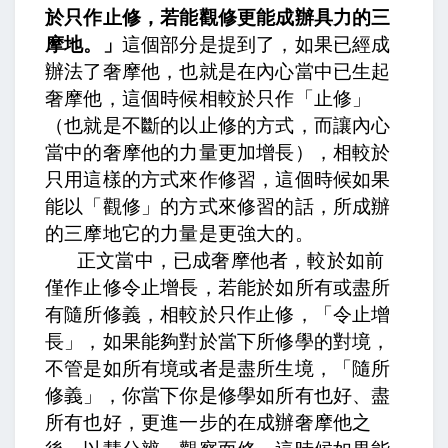
於只作止修，若能觀修更能成辦具力的三
摩地。」
這個部分是提到了，如果已經成
辦法了奢摩他，也就是在內心當中已生起
奢摩他，這個時候相較於只作「止修」
（也就是不斷的以止修的方式，而讓內心
當中的奢摩他的力量更加增長），相較於
只用這樣的方式來作修習，這個時候如果
能以「觀修」的方式來修習的話，所成辦
的三摩地它的力量是更強大的。
正文當中，
已成奢摩他者，較於如前
僅作止修令止增長，若能於如所有或盡所
有隨所修義，
相較於只作止修，「令止增
長」，如果能夠對於當下所修學的對境，
不管是如所有境或者是盡所生境，「隨所
修義」，你當下你是修學如所有也好、盡
所有也好，更進一步的在成辦奢摩他之