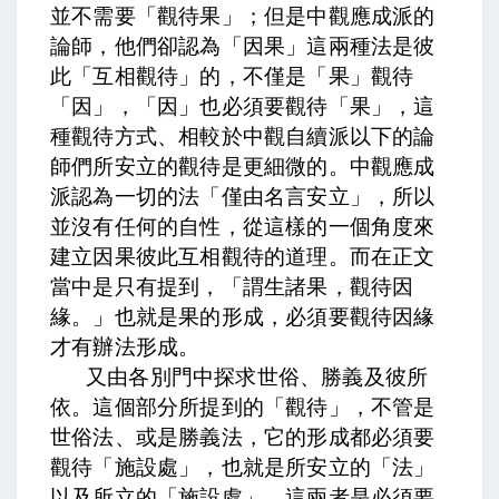
並不需要「觀待果」；但是中觀應成派的
論師，他們卻認為「因果」這兩種法是彼
此「互相觀待」的，不僅是「果」觀待
「因」，「因」也必須要觀待「果」，這
種觀待方式、相較於中觀自續派以下的論
師們所安立的觀待是更細微的。中觀應成
派認為一切的法「僅由名言安立」，所以
並沒有任何的自性，從這樣的一個角度來
建立因果彼此互相觀待的道理。而在正文
當中是只有提到，「謂生諸果，觀待因
緣。」也就是果的形成，必須要觀待因緣
才有辦法形成。
又由各別門中探求世俗、勝義及彼所
依。
這個部分所提到的「觀待」，不管是
世俗法、或是勝義法，它的形成都必須要
觀待「施設處」，也就是所安立的「法」
以及所立的「施設處」，這兩者是必須要