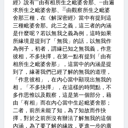
一
二
經》說有
由有相所生之毗婆舍那、
由遍
三
求所生之毗婆舍那、
由觀察所生之毗婆
舍那三種，
在《解深密經》當中有提到這
三種毗婆舍那。
此三之義，
這三者的內涵
是什麼呢？
若以無我之義為例，
這時如果
所緣境是提到了「無我」的話，以無我作
為例子，
初者，謂緣已知之無我義，作意
彼相，不多抉擇，
在第一點有提到「由有
相所生之毗婆舍那」，這當中的內涵是提
到了，緣著我們已經了解的無我的道理，
「作意彼相」，在內心當中顯現出無我的
相，「不多抉擇」，在這樣的時間點，不
多作思惟以及觀察，這是第一個部分，藉
由「有相」而在內心當中生起毗婆舍那；
二者，前所未能了知，為了知故而作抉
擇，
對於之前所沒有辦法了解無我的這個
內涵，為了要了解的緣故，更進一步的廣