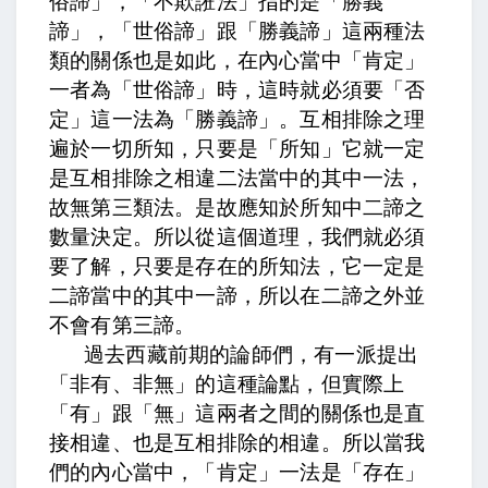
俗諦」，「不欺誑法」指的是「勝義
諦」，「世俗諦」跟「勝義諦」這兩種法
類的關係也是如此，在內心當中「肯定」
一者為「世俗諦」時，這時就必須要「否
定」這一法為「勝義諦」。
互相排除之理
遍於一切所知，
只要是「所知」它就一定
是互相排除之相違二法當中的其中一法，
故無第三類法。是故應知於所知中二諦之
數量決定。
所以從這個道理，我們就必須
要了解，只要是存在的所知法，它一定是
二諦當中的其中一諦，所以在二諦之外並
不會有第三諦。
過去西藏前期的論師們，有一派提出
「非有、非無」的這種論點，但實際上
「有」跟「無」這兩者之間的關係也是直
接相違、也是互相排除的相違。所以當我
們的內心當中，「肯定」一法是「存在」