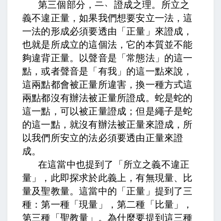
三、
第三個部分，
證成之理。所立之
義不違正量，
如果我們想要安立一法，這
一法的形成必須要透由「正量」來證成，
也就是所成立的這個法，它的本質並不能
夠違背正量。以聲音是「常態法」的這一
點，或者聲音是「有我」的這一點來說，
這兩點都會被正量所違害，換一種方式這
兩點都沒有辦法被正量所證成。蛇是蛇的
這一點，可以被正量證成；但是繩子是蛇
的這一點，就沒有辦法被正量來證成，所
以我們所安立的法必須要透由正量來證
成。
在這當中也提到了「所立之義不違正
量」，
此即探求於此義上，有無現量、比
量及聖教量。
這當中的「正量」提到了三
種：第一種「現量」，第二種「比量」，
第三種「聖教量」。為什麼要提到這三種