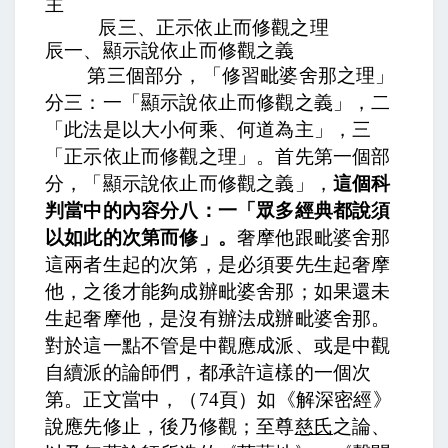
主
辰三、正示依止而修觀之理
辰一、顯示說依止而修觀之義
第三個部分，「
修習毗婆舍那之理」
分三：一「顯示說依止而修觀之義」，二
「此法是以大小何乘、何道為主」，三
「正示依止而修觀之理」。首先第一個部
分，「顯示說依止而修觀之義」，
這個科
判當中的內容分八：一「眾多經典都說須
以如此的次第而修」。
奢摩他跟毗婆舍那
這兩者生起的次第，是必須要先生起奢摩
他，之後才能夠成辦毗婆舍那；如果還未
生起奢摩他，是沒有辦法成辦毗婆舍那。
對於這一點不管是中觀應成派、或是中觀
自續派的論師們，都承許這樣的一個次
第。正文當中，
（
74
頁）如《解深密經》
說應先修止，後乃修觀；至尊
慈氏
之論、