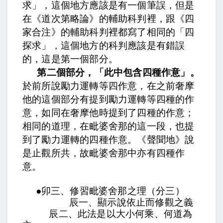
求」，這個地方應該是有一個筆誤，但是
在《道次第略論》的輔助科判裡，跟《四
家合注》的輔助科判裡都寫了相同的「四
探求」，這個地方的科判應該是有錯誤
的，這是第一個部分。
第二個部分，「此中包含四種作意」。
於前所說勵力運轉等四作意，
在之前奢摩
他的這個部分有提到勵力運轉等四種的作
意，如同在奢摩他時提到了四種的作意；
相同的道理，在毗婆舍那的這一段，也提
到了勵力運轉的四種作意。
《聲聞地》說
是止觀所共，故毗婆舍那中亦有四種作
意。
●
卯三、修習毗婆舍那之理（分三）
辰一、顯示說依止而修觀之義
辰二、此法是以大小何乘、何道為