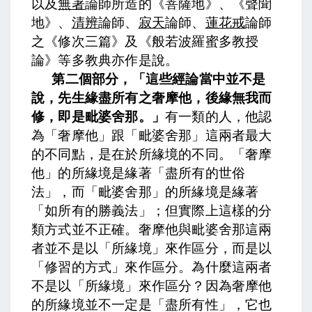
以及
無著
論師所造的
《菩薩地》、《聲聞
地》、
清辨
論師、
寂天
論師、
蓮花戒
論師
之《修次三篇》及《般若波羅蜜多教授
論》等多教典亦作是說。
第二個部分，「這些經論當中並不是
說，先生緣盡所有之奢摩他，後緣無我而
修，即是毗婆舍那。」
有一類的人，他認
為「奢摩他」跟「毗婆舍那」這兩者最大
的不同點，是在於所緣境的不同。「奢摩
他」的所緣境是緣著「盡所有的世俗
法」，而「毗婆舍那」的所緣境是緣著
「如所有的勝義法」；但實際上這樣的分
類方式並不正確。奢摩他與毗婆舍那這兩
者並不是以「所緣境」來作區分，而是以
「修習的方式」來作區分。為什麼這兩者
不是以「所緣境」來作區分？因為奢摩他
的所緣境並不一定是「盡所有性」，它也