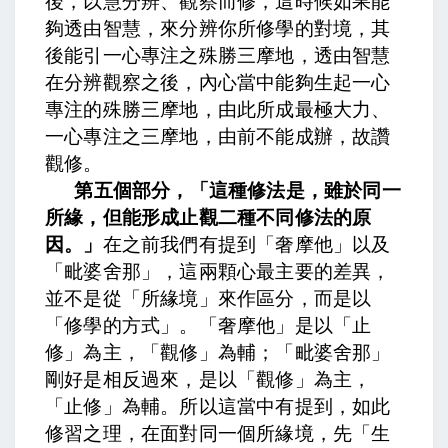
後，
以慧分辨、觀察而修，
這時候如果能
夠透由智慧，來分辨你所修學的對境，
其
後能引一心專注之殊勝三摩地，
透由智慧
在分辨觀察之後，內心當中能夠生起一心
專注的殊勝三摩地，
由此所成最極大力、
一心專注之三摩地，由前不能成辦，故讚
觀修。
第五個部分，「這種修法是，雖於同一
所緣，但能形成止觀二種不同修法的原
因。」
在之前我們有提到「奢摩他」以及
「毗婆舍那」，這兩顆心最主要的差異，
並不是從「所緣境」來作區分，而是以
「修學的方式」。「奢摩他」是以「止
修」為主，「觀修」為輔；「毗婆舍那」
剛好是相反過來，是以「觀修」為主，
「止修」為輔。所以這當中有提到，
如此
修習之理，
在面對同一個所緣境，先「生