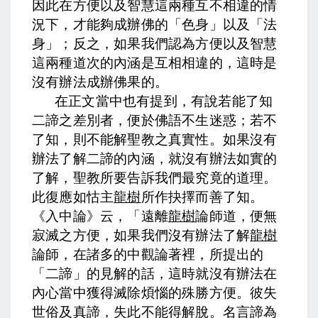
因此在方便以及智慧這兩種互不相違的情
況下，才能夠成辦佛的「色身」以及「法
身」；反之，如果我們認為方便以及智慧
這兩種道次的內涵是互相相違的，這時是
沒有辦法成辦佛果的。
在正文當中也有提到，
有說若能了知
二諦之差別者，便於佛語不生迷惑；若不
了知，則不能解聖教之真實性。
如果沒有
辦法了解二諦的內涵，就沒有辦法如實的
了解，聖教所要告訴我們最究竟的道理。
此復應如怙主
龍樹
所作抉擇而善了知。
《入中論》云，「遠離
龍樹
論師道，便無
寂滅之方便，
如果我們沒有辦法了解
龍樹
論師，在諸多的中觀論著裡，所提出的
「二諦」的見解的話，這時就沒有辦法在
內心當中獲得滅除煩惱的殊勝方便。
彼失
世俗及真諦，失此不能得解脫。名言諦為