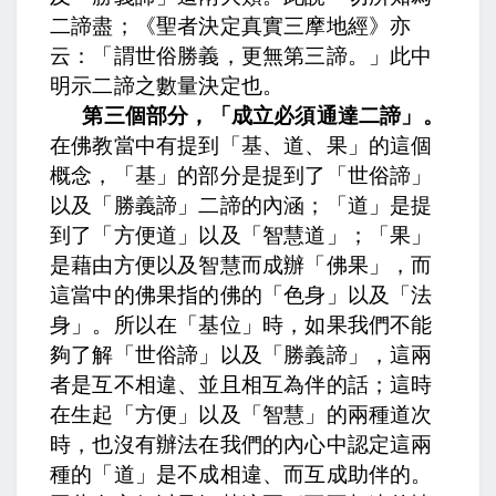
二諦盡；《聖者決定真實三摩地經》亦
云：「謂世俗勝義，更無第三諦。」此中
明示二諦之數量決定也。
第三個部分，「成立必須通達二諦」。
在佛教當中有提到「基、道、果」的這個
概念，「基」的部分是提到了「世俗諦」
以及「勝義諦」二諦的內涵；「道」是提
到了「方便道」以及「智慧道」；「果」
是藉由方便以及智慧而成辦「佛果」，而
這當中的佛果指的佛的「色身」以及「法
身」。所以在「基位」時，如果我們不能
夠了解「世俗諦」以及「勝義諦」，這兩
者是互不相違、並且相互為伴的話；這時
在生起「方便」以及「智慧」的兩種道次
時，也沒有辦法在我們的內心中認定這兩
種的「道」是不成相違、而互成助伴的。