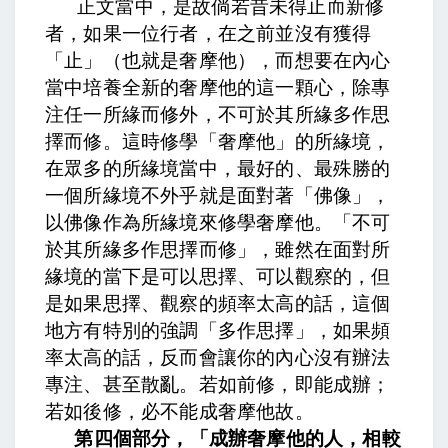
正文當中，
是故倘若昔未得止而新修
者，
如果一位行者，在之前並沒有獲得
「止」（也就是奢摩他），而想要在內心
當中培養全新的奢摩他的這一顆心，
除專
注任一所緣而修外，不可於其所緣多作思
擇而修。
這時修學「奢摩他」的所緣境，
在眾多的所緣境當中，最好的、最殊勝的
一個所緣境不外乎就是面對著「佛像」，
以佛像作為所緣境來修學奢摩他。「不可
於其所緣多作思擇而修」，雖然在面對所
緣境的當下是可以思擇、可以觀察的，但
是如果思擇、觀察的頻率太高的話，這個
地方有特別的強調「多作思擇」，如果頻
率太高的話，反而會讓你的內心沒有辦法
專注、甚至散亂。
若如前修，即能成辦；
若如後修，必不能成奢摩他故。
第四個部分，「成辦奢摩他的人，相較