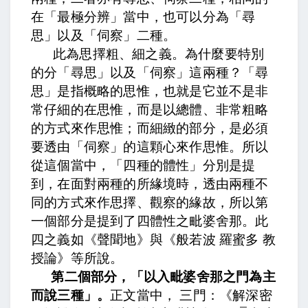
在「最極分辨」當中，也可以分為「尋
思」以及「伺察」二種。
此為思擇粗、細之義。
為什麼要特別
的分「尋思」以及「伺察」這兩種？「尋
思」是指概略的思惟，也就是它並不是非
常仔細的在思惟，而是以總體、非常粗略
的方式來作思惟；而細緻的部分，是必須
要透由「伺察」的這顆心來作思惟。所以
從這個當中，「四種的體性」分別是提
到，在面對兩種的所緣境時，透由兩種不
同的方式來作思擇、觀察的緣故，所以第
一個部分是提到了四體性之毗婆舍那。
此
四之義如《聲聞地》與《般若波 羅蜜多 教
授論》等所說。
第二個部分，「以入毗婆舍那之門為主
而說三種」。
正文當中，
三門：《解深密