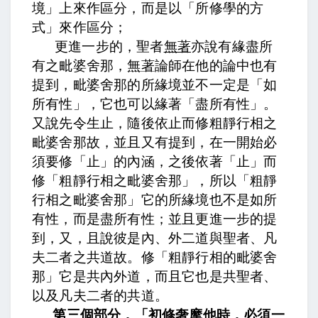
境」上來作區分，而是以「所修學的方
式」來作區分；
更進一步的，
聖者
無著
亦說有緣盡所
有之毗婆舍那，
無著
論師在他的論中也有
提到，毗婆舍那的所緣境並不一定是「如
所有性」，它也可以緣著「盡所有性」。
又說先令生止，隨後依止而修粗靜行相之
毗婆舍那故，
並且又有提到，在一開始必
須要修「止」的內涵，之後依著「止」而
修「粗靜行相之毗婆舍那」，所以「粗靜
行相之毗婆舍那」它的所緣境也不是如所
有性，而是盡所有性；並且更進一步的提
到，
又，且說彼是內、外二道與聖者、凡
夫二者之共道故。
修「粗靜行相的毗婆舍
那」它是共內外道，而且它也是共聖者、
以及凡夫二者的共道。
第三個部分，「初修奢摩他時，必須一