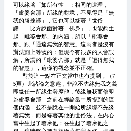
可以緣著「如所有性」；相同的道理，
「毗婆舍那」所緣的對境，不見得是「無
我的勝義諦」，它也可以緣著「世俗
諦」。比方說面對著「佛身」，也能夠生
起「毗婆舍那」的內涵，所以「毗婆舍
那」跟「通達無我的智慧」這兩者是沒有
辦法劃上等號的；但現今有很多的人會誤
解，所謂的「毗婆舍那」就是「證得無我
的智慧」，這樣的觀念並不正確。
對於這一點在正文當中也有提到，
（
7
5
頁）此諸論之意趣，非說不先緣無我之義
即緣任一所緣生奢摩他，後緣無我而修即
為毗婆舍那。
之前在經論當中所提到的這
個內涵，並不是說在一開始所緣境不先緣
著無我，而是緣著其他的世俗法，在內心
當中生起了奢摩他；在生起了奢摩他之