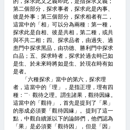
的，
探求此文之義即此，
是指探求文義；
第二個部分，
探求事者，探求此是內事、
彼是外事；
第三個部分，
探求相者有二，
這當中的「相」可以分為兩種：第一種，
探求此是自相、彼是共相，
第二種，
或共
與不共二相；
四、
探求品者，由過失、過
患門中探求黑品，由功德、勝利門中探求
白品；
五、
探求時者，探求於過去時已如
是生、於未來時將如是生、於現在時有如
是者。
「六種探求」當中的第六，
探求理
者，
這當中的「理」，是指正理，
理有四
一、
種：
觀待之理。謂生諸果，觀待因緣。
這當中的「觀待」，首先是提到了「果」
的形成必須要「觀待因緣」。提到了這一
點，中觀自續派以下的論師們，他們認為
「果」是必須要「觀待因」，但是「因」