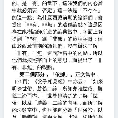
的、是「有」的當下，這時我們的內心當
中就必須要「否定」這一法是「不存在」
的這一點。為什麼西藏前期的論師們，會
提出「非有、非無」的這種論點？這是因
為在
龍樹
論師所造的論典當中，字面上有
提到「非有」跟「非無」的這種字眼；但
由於西藏前期的論師們，沒有辦法了解
「非有、非無」這句話當中的內涵，所以
他們就按照字面上的意思，而提出了「非
有、非無」的觀點。
第二個部分，「依據」。
正文當中，
（
71
頁）《父子相見經》中亦云：「如來
明瞭世俗、勝義二諦，所知亦唯世俗、勝
義二諦而盡。」
世尊衪清楚的了解「世
俗」以及「勝義」二諦的內涵，而所了解
的法類當中，也只能夠分為「世俗諦」以
及「勝義諦」這兩大類。
此說一切所知為