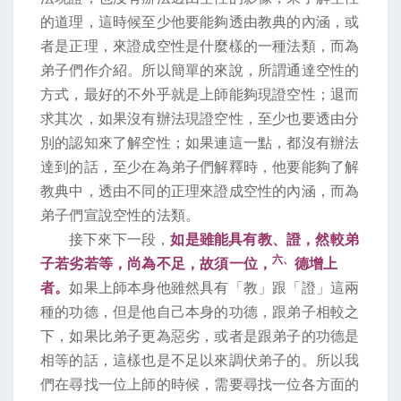
的道理，這時候至少他要能夠透由教典的內涵，或
者是正理，來證成空性是什麼樣的一種法類，而為
弟子們作介紹。所以簡單的來說，所謂通達空性的
方式，最好的不外乎就是上師能夠現證空性；退而
求其次，如果沒有辦法現證空性，至少也要透由分
別的認知來了解空性；如果連這一點，都沒有辦法
達到的話，至少在為弟子們解釋時，他要能夠了解
教典中，透由不同的正理來證成空性的內涵，而為
弟子們宣說空性的法類。
接下來下一段，
如是雖能具有教、證，然較弟
六、
子若劣若等，尚為不足，故須一位，
德增上
者。
如果上師本身他雖然具有「教」跟「證」這兩
種的功德，但是他自己本身的功德，跟弟子相較之
下，如果比弟子更為惡劣，或者是跟弟子的功德是
相等的話，這樣也是不足以來調伏弟子的。所以我
們在尋找一位上師的時候，需要尋找一位各方面的