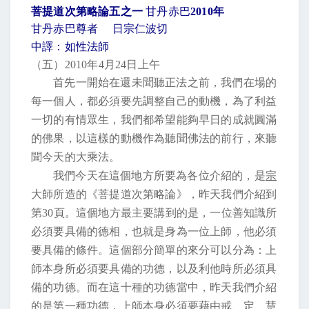
菩提道次第略論五之一
甘丹赤巴
2010
年
甘丹赤巴尊者 日宗仁波切
中譯：如性法師
（五）
2010
年
4
月
24
日
上午
首先一開始在還未聞聽正法之前，我們在場的
每一個人，都必須要先調整自己的動機，為了利益
一切的有情眾生，我們都希望能夠早日的成就圓滿
的佛果，以這樣的動機作為聽聞佛法的前行，來聽
聞今天的大乘法。
我們今天在這個地方所要為各位介紹的，是
宗
大師所造的《菩提道次第略論》，昨天我們介紹到
第
30
頁。這個地方最主要講到的是，一位善知識所
必須要具備的德相，也就是身為一位上師，他必須
要具備的條件。這個部分簡單的來分可以分為：上
師本身所必須要具備的功德，以及利他時所必須具
備的功德。而在這十種的功德當中，昨天我們介紹
的是第一種功德，上師本身必須要藉由戒、定、慧