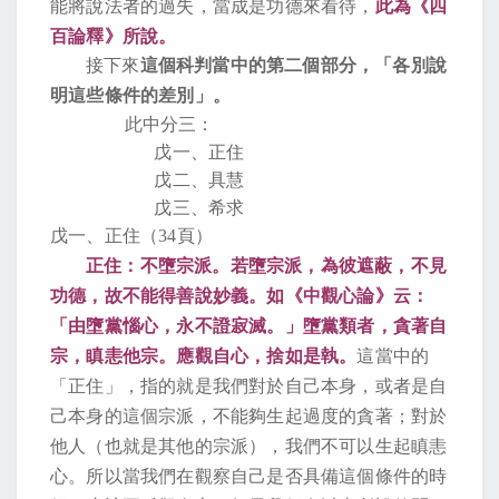
能將說法者的過失，當成是功德來看待，
此為《四
百論釋》所說。
接下來
這個科判當中的第二個部分，「各別說
明這些條件的差別」。
此中分三：
戊一、正住
戊二、具慧
戊三、希求
戊一、正住（
34
頁）
正住：不墮宗派。若墮宗派，為彼遮蔽，不見
功德，故不能得善說妙義。如《中觀心論》云：
「由墮黨惱心，永不證寂滅。」墮黨類者，貪著自
宗，瞋恚他宗。應觀自心，捨如是執。
這當中的
「正住」，指的就是我們對於自己本身，或者是自
己本身的這個宗派，不能夠生起過度的貪著；對於
他人（也就是其他的宗派），我們不可以生起瞋恚
心。所以當我們在觀察自己是否具備這個條件的時