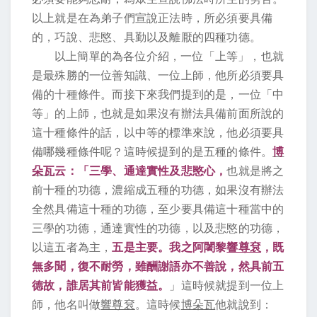
以上就是在為弟子們宣說正法時，所必須要具備
的，巧說、悲愍、具勤以及離厭的四種功德。
以上簡單的為各位介紹，一位「上等」，也就
是最殊勝的一位善知識、一位上師，他所必須要具
備的十種條件。而接下來我們提到的是，一位「中
等」的上師，也就是如果沒有辦法具備前面所說的
這十種條件的話，以中等的標準來說，他必須要具
備哪幾種條件呢？這時候提到的是五種的條件。
博
朵瓦
云：「三學、通達實性及悲愍心，
也就是將之
前十種的功德，濃縮成五種的功德，如果沒有辦法
全然具備這十種的功德，至少要具備這十種當中的
三學的功德，通達實性的功德，以及悲愍的功德，
以這五者為主，
五是主要。我之阿闍黎
響尊袞
，既
無多聞，復不耐勞，雖酬謝語亦不善說，然具前五
德故，誰居其前皆能獲益。
」這時候就提到一位上
師，他名叫做
響尊袞
。這時候
博朵瓦
他就說到：