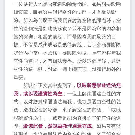
一位修行人他是否能夠斷除煩惱障。如果想要斷除
煩惱障，唯有透由證得空性的法門，才有辦法斷
除。所以為什麼平時我們在討論空性的課題時，空
性的這個法是如此的珍貴？並不是因為它的內容相
當的深奧、相當的廣泛，而是因為我們最終的目
標，不管是成佛或者是獲得解脫，它都必須要斷除
我們內心當中的煩惱；要斷除煩惱，唯有證得無我
空性的道理，才有辦法獲得。所以這個時候，通達
空性的這一點，對於一個上師而言，就顯得格外的
重要。
所以在正文當中提到了，
以殊勝慧學通達法無
我，或以現證實性為主
；一位上師他通達空性的方
式，以殊勝慧學通達法無我，也就是透由空性的義
總，透由空性的影像，來了解空性的內涵。「或以
現證實性為主」，或者是能夠直接的了解空性的道
理。
縱無此者，然說由教理通達亦成
。如果沒有辦
法現證，也沒有辦法透由空性的影像，來了解空性