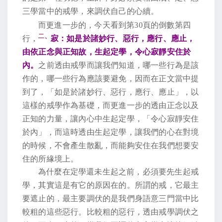
三學當中的戒學，來調伏自己的心續。
而更進一步的，今天看到第
30
頁的倒數第四
二
、
行，
寂：如是於諸妙行、惡行，應行、應止，
由依正念與正知故，生起定學，令心寂靜安住於
內。
之前透由戒學而讓我們知道，哪一些行為是該
作的，哪一些行為應該要避免，因而在正文當中提
到了，「如是於諸妙行、惡行，應行、應止」，以
這樣的戒學作為基礎，而更進一步的透由正念以及
正知的力量，讓內心中生起定學，「令心寂靜安住
於內」，而這時透由生起定學，讓我們的心在對境
的時候，不會產生散亂，而能夠安住在我們想要安
住的所緣境上。
為什麼在定學還未生起之前，必須要先生起戒
學，其實這是有它的原因在的。所謂的戒，它最主
要遮止的，最主要調伏的是我們身語意三門當中比
較粗的這些惡行。比較粗的惡行，透由戒學調伏之