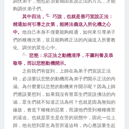
調伏弟子，他也必須要藉由宣說正法的方式，才能
夠調伏弟子們。
七、
其中四法，
巧說，也就是善巧宣說正法：
精通如何引導之次第，能將法義送入所化機之心
中。
他自己本身不僅要能夠精通，如何來引導弟子
們的種種次第，並且能夠將正法的內涵送入所要教
化、調伏的眾生心中。
八、
悲愍：示正法之動機清淨，不圖利養及恭
敬等，而以悲愍動機開示。
之前我們有提到，上師在為弟子們宣說正法
時，必須要以悲愍的動機而為弟子們開示正法的內
涵。為什麼要以悲愍的動機來作開示呢？因為上師
們應該要想到，如果我沒有替眾生們宣說佛法的內
涵，眾生們就不知道正法為何？也就是因為無知的
緣故，會造下種種的惡業，而讓他們受到種種痛苦
的逼迫。也就是眾生是在苦的狀態中，因此一位上
師，他在想到眾生為苦所逼迫時，內心應該要生起