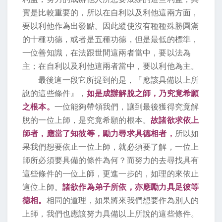
實是比較重要的，所以在自利以及利他這兩方面，
要以利他作為出發點。因此縱使沒有種種殊勝圓滿
的十種功德，或者是五種功德，但是最低的標準，
一位善知識，在法跟世間這兩者當中，要以法為
主；在自利以及利他這兩者當中，要以利他為主。
最後這一段它所提到的是，『應該具備以上所
說的這些條件』，
如是成辦解脫之師，乃究竟希願
之根本。
一位能夠帶領我們，讓到最後獲得究竟解
脫的一位上師，是究竟希願的根本。
故諸欲求依上
師者，應當了知彼等，勵力尋求具德相者，
所以如
果我們想要依止一位上師，就必須要了解，一位上
師所必須要具備的條件為何？而努力的去尋找具有
這些條件的一位上師，更進一步的，如理的來依止
這位上師。
諸欲作為弟子所依，亦應勵力具足彼等
德相。
相同的道理，如果將來我們想要作為別人的
上師，我們也應該努力具備以上所說的這些條件。