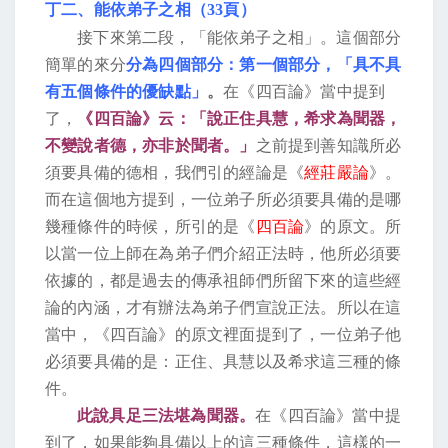
丁二、能依弟子之相（
33
頁）
接下來第二段，「能依弟子之相」。這個部分
簡單的來分
分為四個部分：第一個部分，「具不具
有五個條件的優缺點」
。
在《四百論》當中提到
了，
《四百論》云：「說正住具慧，希求為聞器，
不變說者德，亦非於聞者。」
之前提到善知識所必
須要具備的德相，我們引的經論是《
經莊嚴論
》。
而在這個地方提到，一位弟子所必須要具備的是哪
幾種條件的時候，所引的是《
四百論
》的原文。所
以當一位上師在為弟子們介紹正法時，他所必須要
依據的，都是過去的傳承祖師們所留下來的這些經
論的內涵，才有辦法為弟子們宣說正法。所以在這
當中，《四百論》的原文裡面提到了，一位弟子他
必須要具備的是：正住、具慧以及希求這三種的條
件。
此說具足三法堪為聞器。
在《四百論》當中提
到了，如果能夠具備以上的這三種條件，這樣的一