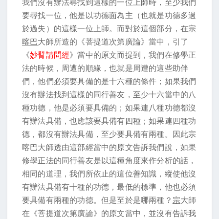
我們沒有辦法尋找到這樣的一位上師時，至少我們
要尋找一位，他是以功德面為主（也就是功德多過
於過失）的這樣一位上師。而對於這個部分，在
宗
喀巴
大師所造的《菩提道次第廣論》當中，引了
《
妙臂請問經
》當中的原文而提到，我們在修學正
法的時候，周遭的順緣，也就是周遭的這些助伴
們，他們必須要具備的是十六種的條件；如果我們
沒有辦法找到這樣的同行善友，至少十六當中的八
種功德，他是必須要具備的；如果連八種功德都沒
有辦法具備，也應該要具備有四種；如果連四種功
德，都沒有辦法具備，至少要具備有兩種。因此宗
喀巴大師透由這部經當中的原文告訴我們說，如果
修學正法的同行善友是以這種角度來作分析的話，
相同的道理，我們所依止的這位善知識，縱使他沒
有辦法具備有十種的功德，最低的標準，他也必須
要具備有兩種的功德。但是至於是哪兩種？
宗
大師
在《菩提道次第廣論》的原文當中，並沒有告訴我