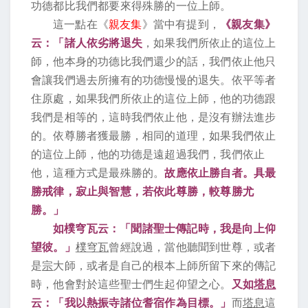
功德都比我們都要來得殊勝的一位上師。
這一點在《
親友集
》當中有提到，
《親友集》
云：「諸人依劣將退失
，如果我們所依止的這位上
師，他本身的功德比我們還少的話，我們依止他只
會讓我們過去所擁有的功德慢慢的退失。依平等者
住原處，如果我們所依止的這位上師，他的功德跟
我們是相等的，這時我們依止他，是沒有辦法進步
的。依尊勝者獲最勝，相同的道理，如果我們依止
的這位上師，他的功德是遠超過我們，我們依止
他，這種方式是最殊勝的。
故應依止勝自者。具最
勝戒律，寂止與智慧，若依此尊勝，較尊勝尤
勝。」
如樸穹瓦云：「聞諸聖士傳記時，我是向上仰
望彼。」
樸穹瓦
曾經說過，當他聽聞到世尊，或者
是
宗
大師，或者是自己的根本上師所留下來的傳記
時，他會對於這些聖士們生起仰望之心。
又如
塔息
云：「我以熱振寺諸位耆宿作為目標。」
而
塔息
這