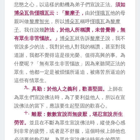
悲愍之心，以這樣的動機為弟子們宣說正法。
須如
博朵瓦
告
慬哦瓦
云：「
黎摩子
，
由於
慬哦瓦
他的母
親叫做
黎摩智光
，所以
博朵瓦
稱呼
慬哦瓦
為
黎摩
子
。我任說幾
許法，於他人所稱讚，未曾覺善，無
有眾生非苦惱故。」
博朵瓦
就告訴
黎摩子
說，我不
管說多少的法，我對於他人對我的稱讚，甚至對我
道謝，我都不覺得這是很光榮、值得高興的事。為
什麼呢？「無有眾生非苦惱故」因為來聽聞正法的
眾生，他都一定是被煩惱所逼迫，被痛苦所逼迫的
這些有情眾生。
九、
具勤：於他人之義利，歡喜堅固。
上師在
為眾生們宣說佛法時，為了要利益他人，所以在宣
說佛法的當下，應該要生起堅固的歡喜心。
十、
離厭：數數宣說而無疲厭，堪忍宣說所生
勞苦。
並且在不斷為眾生宣說佛法時，縱使身心感
到非常的疲勞，或者是不舒服，這個時候上師他也
必須要能夠忍耐，為眾生宣說佛法時所生的勞苦。