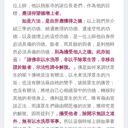
位上師，他以熱振寺的諸位長老們，作為他的目
標，
應須仰望德增上者。
如是六法，是自所應獲得之德
；以上我們所介
紹三學的功德、精通教理的功德、通達空性的功
德，以及德增上的這些功德，是一位上師他自身所
必須具備的功德。餘者，而其餘的四者，是利他時
所必須具備的功德，
則為攝受他人之德。此亦如
云：「諸佛非以水洗罪，非以手除眾生苦，非移自
證於餘者，示法性諦令解脫。」
佛是如何來調伏眾
生的呢？佛衪並沒有辦法，以水來洗淨眾生的污
垢；也沒有辦法藉由衪的雙手，拔除眾生的痛苦；
也沒有辦法，將衪自己心相續當中的功德，轉移到
其他的有情身上。佛利益眾生的方式，唯有藉由宣
說正法，而讓眾生們藉由聞思修的次第，獲得究竟
的解脫。因而提到了
，攝受他者，除開示無誤之道
外，無有以水洗罪等事。
所以這個時候上師如果要