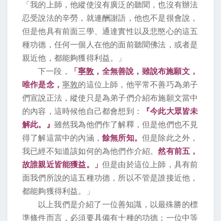
「我的上師，他縱使沒有廣泛的聽聞，也沒有辦法
忍受說法的辛勞，就連酬謝語，他也不是很會說，
但是他具有前面三學、通達實性以及悲愍心的這五
種功德，任何一個人在他的面前聽聞佛法，或者是
親近他，都能夠獲得利益。」
下一段，
「
寧敦
，全無善說，雖說布施願文，
唯作是念，
寧敦
的這位上師，他平常不善巧為弟子
們宣說正法，縱使只是為弟子們介紹布施願文當中
的內容，這時候他自己都會想到：
『今此大眾皆未
解此。』
雖然我為他們作了解釋，但是他們也不見
得了解這當中的內涵，
餘無所知。
但是除此之外，
我已經不知道該如何的為他們作介紹。
然有前五，
故誰親近皆能獲益。」
但是由於這位上師，具有前
面我們所說的這五種功德，所以不管是誰接近他，
都能夠獲得利益。」
以上我們是介紹了一位善知識，以最殊勝的標
準條件而言，必須要具備有十種的功德；一位中等