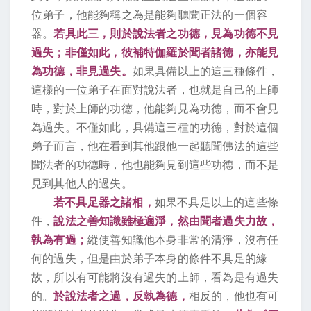
位弟子，他能夠稱之為是能夠聽聞正法的一個容
器。
若具此三，則於說法者之功德，見為功德不見
過失；非僅如此，彼補特伽羅於聞者諸德，亦能見
為功德，非見過失。
如果具備以上的這三種條件，
這樣的一位弟子在面對說法者，也就是自己的上師
時，對於上師的功德，他能夠見為功德，而不會見
為過失。不僅如此，具備這三種的功德，對於這個
弟子而言，他在看到其他跟他一起聽聞佛法的這些
聞法者的功德時，他也能夠見到這些功德，而不是
見到其他人的過失。
若不具足器之諸相，
如果不具足以上的這些條
件，
說法之善知識雖極遍淨，然由聞者過失力故，
執為有過；
縱使善知識他本身非常的清淨，沒有任
何的過失，但是由於弟子本身的條件不具足的緣
故，所以有可能將沒有過失的上師，看為是有過失
的。
於說法者之過，反執為德，
相反的，他也有可