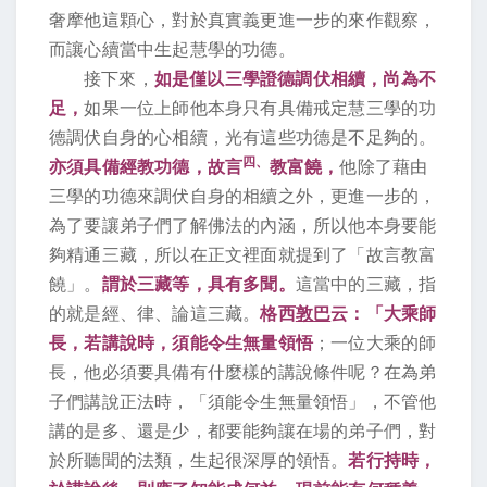
奢摩他這顆心，對於真實義更進一步的來作觀察，
而讓心續當中生起慧學的功德。
接下來，
如是僅以三學證德調伏相續，尚為不
足，
如果一位上師他本身只有具備戒定慧三學的功
德調伏自身的心相續，光有這些功德是不足夠的。
四、
亦須具備經教功德，故言
教富饒，
他除了藉由
三學的功德來調伏自身的相續之外，更進一步的，
為了要讓弟子們了解佛法的內涵，所以他本身要能
夠精通三藏，所以在正文裡面就提到了「故言教富
饒」。
謂於三藏等，具有多聞。
這當中的三藏，指
的就是經、律、論這三藏。
格西
敦巴
云：「大乘師
長，若講說時，須能令生無量領悟
；一位大乘的師
長，他必須要具備有什麼樣的講說條件呢？在為弟
子們講說正法時，「須能令生無量領悟」，不管他
講的是多、還是少，都要能夠讓在場的弟子們，對
於所聽聞的法類，生起很深厚的領悟。
若行持時，