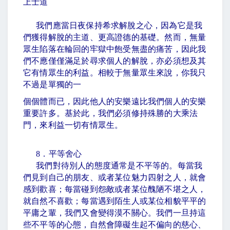
上士道
我們應當日夜保持希求解脫之心，因為它是我
們獲得解脫的主道、更高證德的基礎。然而，無量
眾生陷落在輪回的牢獄中飽受無盡的痛苦，因此我
們不應僅僅滿足於尋求個人的解脫，亦必須想及其
它有情眾生的利益。相較于無量眾生來說，你我只
不過是單獨的一
個個體而已，因此他人的安樂遠比我們個人的安樂
重要許多。基於此，我們必須修持殊勝的大乘法
門，來利益一切有情眾生。
8
．平等舍心
我們對待別人的態度通常是不平等的。每當我
們見到自己的朋友、或者某位魅力四射之人，就會
感到歡喜；每當碰到怨敵或者某位醜陋不堪之人，
就自然不喜歡；每當遇到陌生人或某位相貌平平的
平庸之輩，我們又會變得漠不關心。我們一旦持這
些不平等的心態，自然會障礙生起不偏向的慈心、