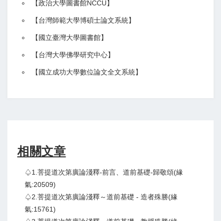
【政治大學圖書館NCCU
】
【
台灣師範大學博碩士論文系統
】
【
國立臺灣大學圖書館
】
【
台灣大學佛學研究中心
】
【
國立成功大學數位論文全文系統
】
相關文章
♤1.菩提道次第廣論淺釋-前言、道前基礎-歸敬頌(緣
氣:20509)
♤2.菩提道次第廣論淺釋～道前基礎 - 造者殊勝(緣
氣:15761)