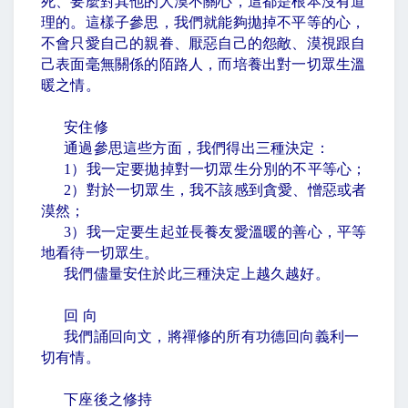
死、要麼對其他的人漠不關心，這都是根本沒有道
理的。這樣子參思，我們就能夠拋掉不平等的心，
不會只愛自己的親眷、厭惡自己的怨敵、漠視跟自
己表面毫無關係的陌路人，而培養出對一切眾生溫
暖之情。
安住修
通過參思這些方面，我們得出三種決定：
1
）我一定要拋掉對一切眾生分別的不平等心；
2
）對於一切眾生，我不該感到貪愛、憎惡或者
漠然；
3
）我一定要生起並長養友愛溫暖的善心，平等
地看待一切眾生。
我們儘量安住於此三種決定上越久越好。
回 向
我們誦回向文，將禪修的所有功德回向義利一
切有情。
下座後之修持