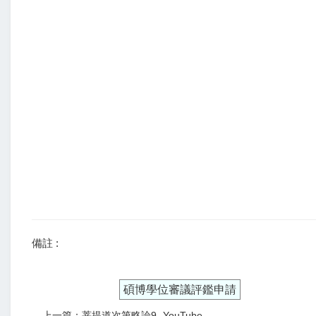
備註 :
碩博學位審議評鑑申請
上一篇：菩提道次第略論9- YouTube