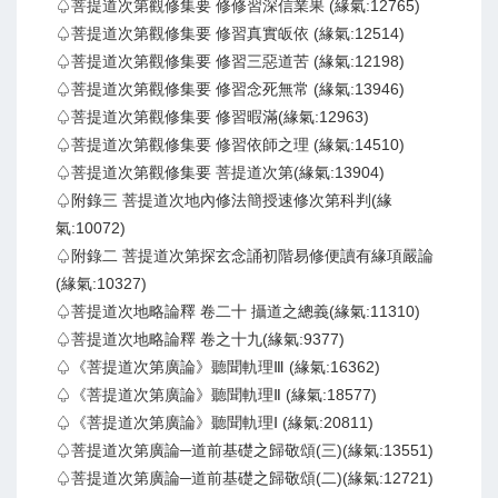
♤菩提道次第觀修集要 修修習深信業果 (緣氣:12765)
♤菩提道次第觀修集要 修習真實皈依 (緣氣:12514)
♤菩提道次第觀修集要 修習三惡道苦 (緣氣:12198)
♤菩提道次第觀修集要 修習念死無常 (緣氣:13946)
♤菩提道次第觀修集要 修習暇滿(緣氣:12963)
♤菩提道次第觀修集要 修習依師之理 (緣氣:14510)
♤菩提道次第觀修集要 菩提道次第(緣氣:13904)
♤附錄三 菩提道次地內修法簡授速修次第科判(緣
氣:10072)
♤附錄二 菩提道次第探玄念誦初階易修便讀有緣項嚴論
(緣氣:10327)
♤菩提道次地略論釋 卷二十 攝道之總義(緣氣:11310)
♤菩提道次地略論釋 卷之十九(緣氣:9377)
♤《菩提道次第廣論》聽聞軌理Ⅲ (緣氣:16362)
♤《菩提道次第廣論》聽聞軌理Ⅱ (緣氣:18577)
♤《菩提道次第廣論》聽聞軌理Ⅰ (緣氣:20811)
♤菩提道次第廣論─道前基礎之歸敬頌(三)(緣氣:13551)
♤菩提道次第廣論─道前基礎之歸敬頌(二)(緣氣:12721)