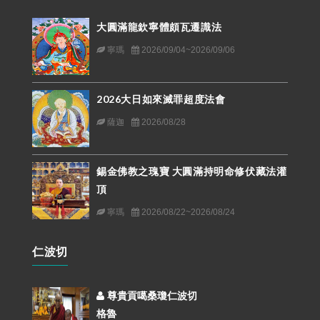
大圓滿龍欽寧體頗瓦遷識法
寧瑪
2026/09/04~2026/09/06
2026大日如來滅罪超度法會
薩迦
2026/08/28
錫金佛教之瑰寶 大圓滿持明命修伏藏法灌
頂
寧瑪
2026/08/22~2026/08/24
仁波切
尊貴貢噶桑瓊仁波切
格魯