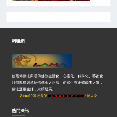
喇嘛網
使藏傳佛法與漢傳佛教生活化、心靈化、科學化、藝術化
且倡導釋迦牟尼佛傳承之正法，使眾生有正確成佛之道，
佛法蓬蓽生輝，永續發展。
Since1999 您是第
大德人次
熱門法訊