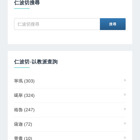
仁波切搜尋
仁波切-以教派查詢
寧瑪
(303)
噶舉
(324)
格魯
(247)
薩迦
(72)
覺囊
(10)